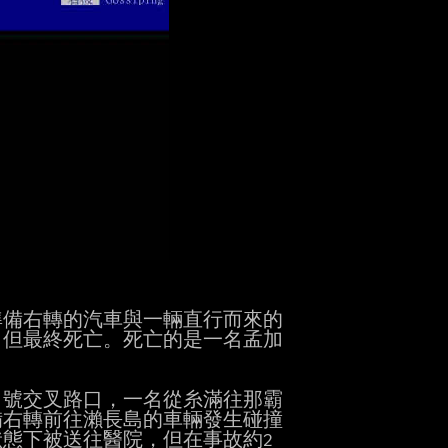
備右轉的汽車與一輛直行而來的

但最終死亡。死亡的是一名孟加

1號交叉路口，一名從糸滿往那霸

右轉前往瀨長島的車輛發生碰撞

態下被送往醫院，但在事故約2
