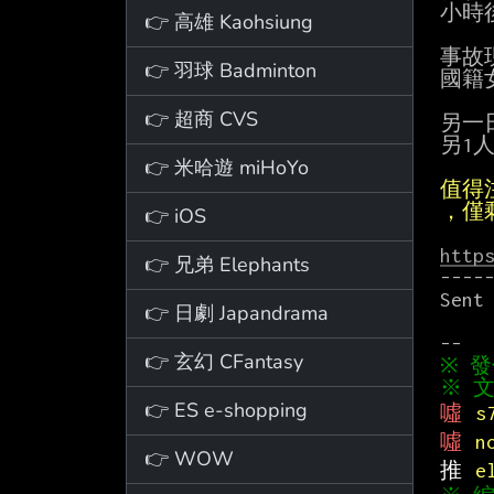
小時
👉 高雄 Kaohsiung
事故
👉 羽球 Badminton
國籍
👉 超商 CVS
另一
另1
👉 米哈遊 miHoYo
值得
，僅
👉 iOS
http
👉 兄弟 Elephants
-----
Sent
👉 日劇 Japandrama
👉 玄幻 CFantasy
※ 文
👉 ES e-shopping
噓 
s
噓 
n
👉 WOW
推 
e