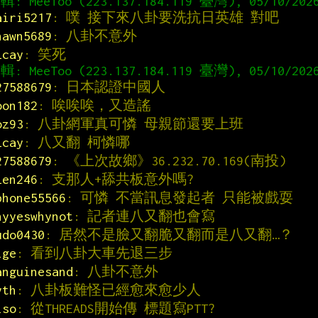
airi5217
: 噗 接下來八卦要洗抗日英雄 對吧
hawn5689
: 八卦不意外
lcay
: 笑死
27588679
: 日本認證中國人
oon182
: 唉唉唉，又造謠
oz93
: 八卦網軍真可憐 母親節還要上班
lcay
: 八又翻 柯憐哪
27588679
: 《上次故鄉》36.232.70.169(南投)
len246
: 支那人+舔共板意外嗎?
phone55566
: 可憐 不當訊息發起者 只能被戲耍
hyyeswhynot
: 記者連八又翻也會寫
udo0430
: 居然不是臉又翻脆又翻而是八又翻…？
ige
: 看到八卦大車先退三步
anguinesand
: 八卦不意外
yth
: 八卦板難怪已經愈來愈少人
iso
: 從THREADS開始傳 標題寫PTT?