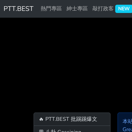
PTT.BEST
熱門專區
紳士專區
敲打政客
NEW
🔥 PTT.BEST 批踢踢爆文
本
Gre
💬 八卦 Gossiping