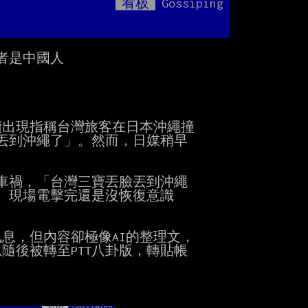
看板
Gossiping
Mute
者是中國人

陸續出現指稱台灣旅客在日本沖繩撞

丟到沖繩了」。然而，日媒稍早

場車禍，「台灣三寶丟臉丟到沖繩

。現場電擊完還是沒恢復意識

息，但內容卻極像AI的整理文，

後被轉至PTT八卦版，轉貼帳
