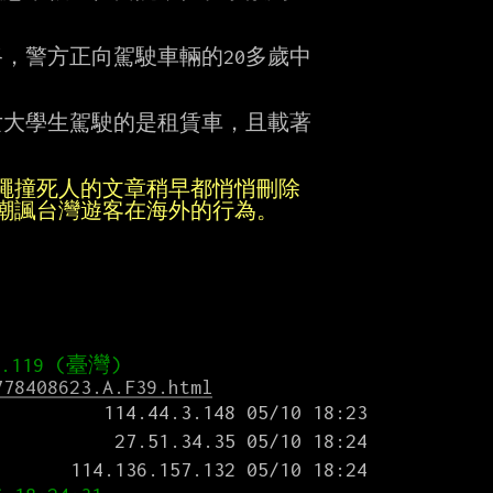
警方正向駕駛車輛的20多歲中

大學生駕駛的是租賃車，且載著

沖繩撞死人的文章稍早都悄悄刪除
機嘲諷台灣遊客在海外的行為。
778408623.A.F39.html