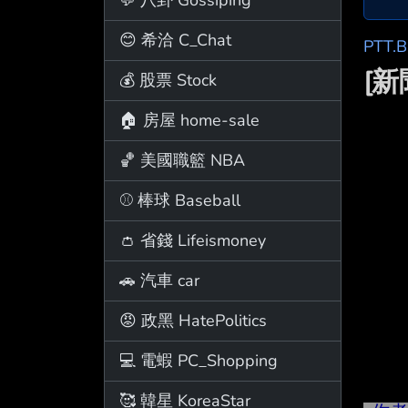
😊 希洽 C_Chat
PTT.
[
💰 股票 Stock
🏠 房屋 home-sale
🏀 美國職籃 NBA
⚾ 棒球 Baseball
👛 省錢 Lifeismoney
🚗 汽車 car
😡 政黑 HatePolitics
💻 電蝦 PC_Shopping
🥰 韓星 KoreaStar