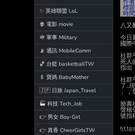
作
標
✨ 英雄聯盟 LoL
時
🍿 電影 movie
八又
🪖 軍事 Military
今日新
國際中
📡 通訊 MobileComm
社群
死人
🏀 台籃 basketballTW
指出
🍼 寶媽 BabyMother
社群
了…
🇯🇵 日旅 Japan_Travel
」，
🏭 科技 Tech_Job
臉書
聲稱
號指
👉 男女 Boy-Girl
http
👉 真香 CheerGirlsTW