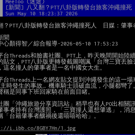
者
MeeToo (迷途)
題
[新聞] 八又翻？PTT八卦版轉發台旅客沖繩撞死
間
Sun May 10 18:23:37 2026
翻？PTT八卦版轉發台旅客沖繩撞死人　日媒：肇事
聞

心顏得智／綜合報導-2026-05-10 17:53:23

平台Threads和臉書社團、PTT上，昨天晚間開始
的貼文，PTT八卦版更轉發截圖嘲諷「台灣三寶丟臉
，這名撞人的肇事者是一名中國女大生。

平台Threads上一名網友貼文提到沖繩發生的這一
現主時發生的事故… 機車騎士頭破血流，小腿都彎了
聲稱是同事下班回家騎在前面目睹。

社團「沖繩旅遊分享資訊站」稍早也有人PO出相關訊
肇事者持有台灣護照，「三寶撞人還想肇逃」，消息隨
稱「台籍肇事者釀禍後還嘻嘻哈哈」。

s://i.ibb.co/8GBY7Hn/1.jpg