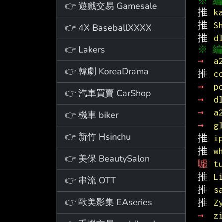
👉 遊戲交易 Gamesale
推 
k
推 
S
👉 4X BaseballXXXX
推 
d
👉 Lakers
→ 
a
👉 韓劇 KoreaDrama
推 
c
→ 
p
👉 汽車買賣 CarShop
→ 
d
→ 
a
👉 機車 biker
→ 
g
👉 新竹 Hsinchu
推 
i
推 
w
👉 美保 BeautySalon
噓 
t
推 
L
👉 串流 OTT
推 
s
👉 歐美影集 EAseries
推 
Z
→ 
z