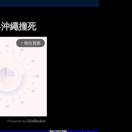
客沖繩撞死
前往頁面
arrow_forward_ios
Powered by 
GliaStudios