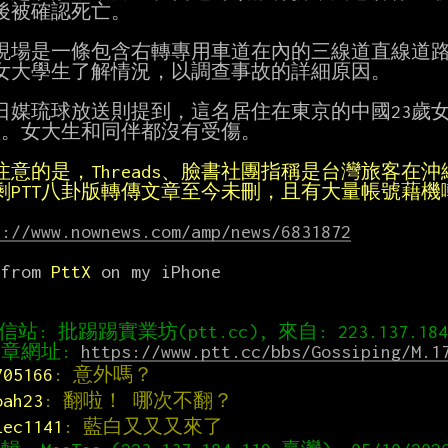
後被確認死亡。

現場是一條包含右轉專用車道在內的三線道直線道路，
女大學生了解情況，以調查事故的詳細原因。

日媒琉球放送則提到，這名居住在東京的中國23歲女
人。女大生和同伴都沒有受傷。

注意的是，Threads、臉書社團指稱是台灣旅客在
剩PTT八卦版轉傳文章至今未刪，且有大量帳號藉
s://www.nownews.com/amp/news/6831872


 from 
PttX
 on my iPhone

章網址: 
https://www.ptt.cc/bbs/Gossiping/M.1
705166
: 意外嗎？
oah23
: 翻啦！ 哪次不翻？
lec1141
: 藍白又又又來了