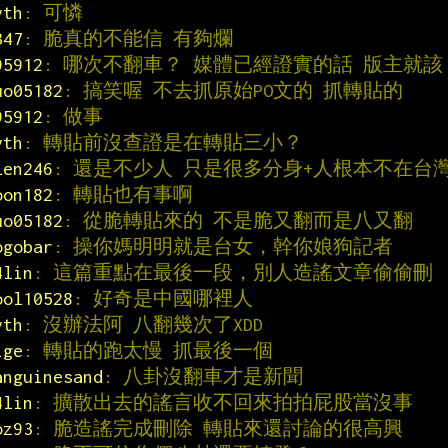
yth
: 可憐
347
: 脆真的不能信 有夠爛
95912
: 哪次不翻車？ 媒體已經證實的話 版主就該
uo05182
: 搞笑喔 不去抓原始PO文的 抓轉貼的
95912
: 做事
yth
: 轉貼前沒查證是在轉貼三小？
len246
: 還是不少人 只是很多分身+人根本不在台
oon182
: 轉貼也有事啊
uo05182
: 從脆轉貼來的 不是脆又翻而是八又翻
ogobar
: 操你媽明明就是台女，幹你娘狗記者
4lin
: 這篇重點在最後一段，別人造謠文章偷偷刪
ool10528
: 好奇是中國哪裡人
yth
: 沒辦法阿 八翻幾次了XDD
ige
: 轉貼的跑太慢 抓最後一個
anguinesand
: 八卦沒翻車才是新聞
4lin
: 擴散出去的謠言收不回來拍拍屁股當沒事
oz93
: 脆造謠完成刪除 轉貼來還討論的很高興