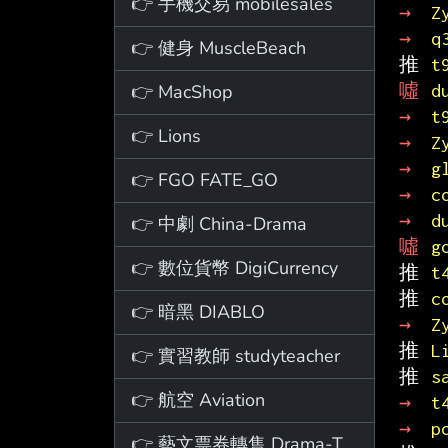
👉 手機交易 mobilesales
→ 
Z
→ 
q
👉 健身 MuscleBeach
推 
t
👉 MacShop
噓 
d
→ 
t
👉 Lions
→ 
Z
→ 
g
👉 FGO FATE_GO
→ 
c
→ 
d
👉 中劇 China-Drama
噓 
g
👉 數位貨幣 DigiCurrency
推 
t
推 
c
👉 暗黑 DIABLO
→ 
Z
推 
L
👉 實習教師 studyteacher
推 
s
👉 航空 Aviation
→ 
t
→ 
p
👉 藝文票券轉售 Drama-Ticket