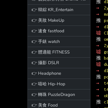
推 
d
→ 
Z
👉 韓綜 KR_Entertain
→ 
m
👉 美妝 MakeUp
推 
p
→ 
d
👉 速食 fastfood
噓 
C
推 
o
👉 手錶 watch
→ 
Z
👉 體適能 FITNESS
噓 
g
推 
b
👉 攝影 DSLR
噓 
d
→ 
d
👉 Headphone
推 
p
→ 
t
👉 嘻哈 Hip-Hop
→ 
t
👉 轉珠 PuzzleDragon
→ 
o
推 
c
👉 美食 Food