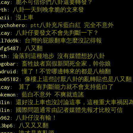
lcay
: 脆不可信你們八卦還要轉發？
yth
: 八卦一天到晚拿脆的文來發
azii
: 沒上車
sychohero
: ptt八卦充斥藍白紅 完全不意外
lcay
: 八卦仔要發文不會先判斷一下？
ll7do9k
: 台灣的屁眼翻車怎麼沒記得報
mfg5487
: 八又翻
yth
: 淪落到這種地步 沒有媒體想抄八卦
ogobar
: 畜牲妓者寫假新聞死全家，幹你娘
adruid
: 懂了！不管哪邊轉來的都是八柚翻
uo05182
: 像樓上這些討厭八卦的亂轉貼也是八又翻
lcay
:  算了  有判斷能力就不會支持藍白了
okemon
: 藍白不意外 不爽就造謠
4lin
: 還好沒上車也沒討論這事，這種重大車禍因
4lin
: 國際問題通常由記者媒體先報才比較可信
b962
: 八卦仔沒有輸！
l3bp6
: 八又又又翻