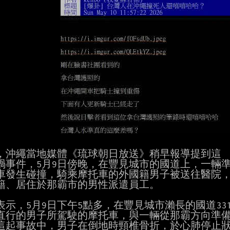
，沖繩當地媒體《琉球朝日放送》稍早報導提到這

禍事件，5月9日傍晚，在豐見城市的國道上，一輛準
車發生碰撞，騎乘摩托車的外國籍男子被送往醫院，
籍、居住於那霸市的男性派遣員工。

表示，5月9日下午5點多，在豐見城市瀨長的國道33
直行的男子所駕駛的摩托車，與一輛從那霸方向準備
這起事故中，男子在倒地時頸椎骨折，於心肺停止狀