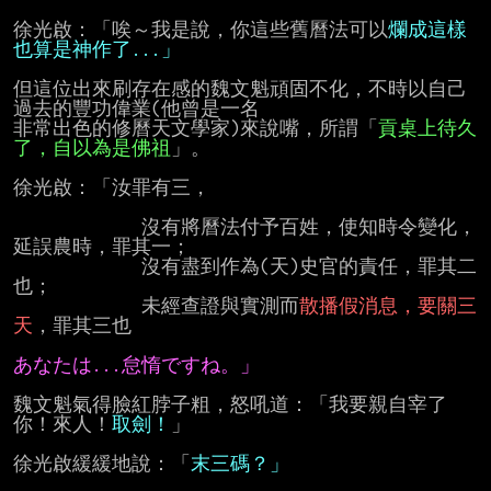
徐光啟：「唉～我是說，你這些舊曆法可以
爛成這樣
也算是神作了...」
但這位出來刷存在感的魏文魁頑固不化，不時以自己
過去的豐功偉業(他曾是一名

非常出色的修曆天文學家)來說嘴，所謂「
貢桌上待久
了，自以為是佛祖
」。

徐光啟：「汝罪有三，

             沒有將曆法付予百姓，使知時令變化，
延誤農時，罪其一；

             沒有盡到作為(天)史官的責任，罪其二
也；

             未經查證與實測而
散播假消息，要關三
天
，罪其三也

あなたは...怠惰ですね。」
魏文魁氣得臉紅脖子粗，怒吼道：「我要親自宰了
你！來人！
取劍！
」

徐光啟緩緩地說：「
末三碼？」