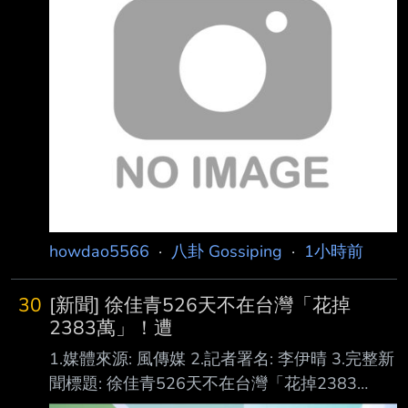
howdao5566
·
八卦 Gossiping
·
1小時前
30
[新聞] 徐佳青526天不在台灣「花掉
2383萬」！遭
1.媒體來源: 風傳媒 2.記者署名: 李伊晴 3.完整新
聞標題: 徐佳青526天不在台灣「花掉2383
萬」！遭爆「就地休假」兼過年，本人出面回應