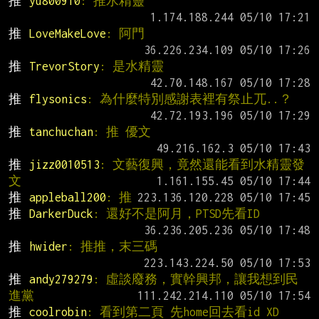
推 
yu800910
: 推水精靈
推 
LoveMakeLove
: 阿門
推 
TrevorStory
: 是水精靈
推 
flysonics
: 為什麼特別感謝表裡有祭止兀..？
推 
tanchuchan
: 推 優文
推 
jizz0010513
: 文藝復興，竟然還能看到水精靈發
文
推 
appleball200
: 推
推 
DarkerDuck
: 還好不是阿月，PTSD先看ID
推 
hwider
: 推推，末三碼
推 
andy279279
: 虛談廢務，實幹興邦，讓我想到民
進黨
推 
coolrobin
: 看到第二頁 先home回去看id XD