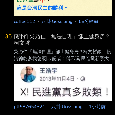
前全面清除完
coffee112
·
八卦 Gossiping
·
58分鐘前
35
[新聞] 吳乃仁「無法自理」卻上健身房？
柯文哲
吳乃仁「無法自理」卻上健身房？柯文哲酸：賴
清德乾爹我怎麼比 記者：傅乙珮 民進黨新系大
老吳乃仁拖欠台糖1.7億元後，僅被管收12天就
因台糖撤回聲請而獲釋，法 院表示吳自稱罹患
帕金森氏症。吳乃仁近日遭爆料，看似身體無
礙，並乘坐豪車前往健身 房運動，對此，民進
黨立法院黨團幹事長莊瑞雄則認為「不衝突」。
談及同樣面臨司法案 件，民眾黨創黨主席柯文
ptt987654321
·
八卦 Gossiping
·
1小時前
哲嘲諷說，自己無法跟「賴清德乾爹」吳乃仁相
比。 酸「不能跟吳乃仁」比 柯文哲：他貪國