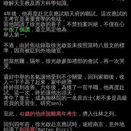
瞭解天主教及西方科學知識。

4年後，他再度赴北京應試順天府的鄉試。這次應試的
主考官是著重實學的焦竑，

當他閱讀了徐光啟的卷子，不禁拍案叫絕，不僅在心
中
按了個讚
，還立馬定他為

舉人第一。

不過，由於焦竑錄取徐光啟並未按照當時八股文的標
準，因而被貶到外地做官。

想當然爾，隔年，徐光啟參加禮部的會試，再一次哭
哭。

還好中舉的名氣讓他受到不少關愛，回到家鄉後，收
入一下子高了起來，家中經濟

終於得到改善。六年後，為獲了一官半職，他再度赴
試。這一次，終於讓他出頭天，

考中了進士，成為翰林院的一名庶吉士(差不多是高級
官員的見習生、研究sen)。

至此，
42歲的他終脫離萬年考生
，擠入仕林之列。

回到四年前，徐光啟赴京應試時，途經南京，意外地
結識了
利瑪竇
(Matteo Ricci)。
