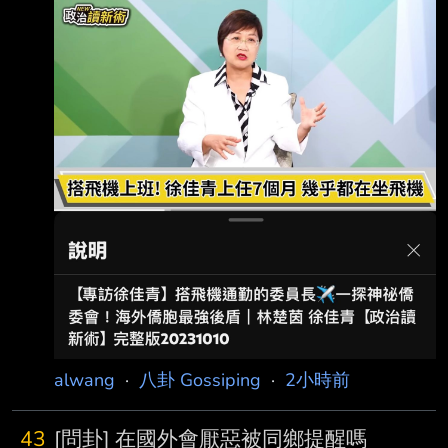
了 4.完整新聞內文: 僑務委員會委員長徐佳青的
海外考察行程近日引發政壇風波。台灣民眾黨立
法院黨團揭露 相關數據指稱，徐佳青自民國111
年至今，累積出國天數已高達526天，總計花費
公款金額 達2383萬3872元，平均每年有將近三
分之一的時間人都不在台灣。黨團對此質疑海外
業務 是否有如此龐大的考察需求，並批評部分
行程有假考察、真觀光的嫌疑。 面對民眾黨團
的質疑，
alwang
·
八卦 Gossiping
·
2小時前
43
[問卦] 在國外會厭惡被同鄉提醒嗎