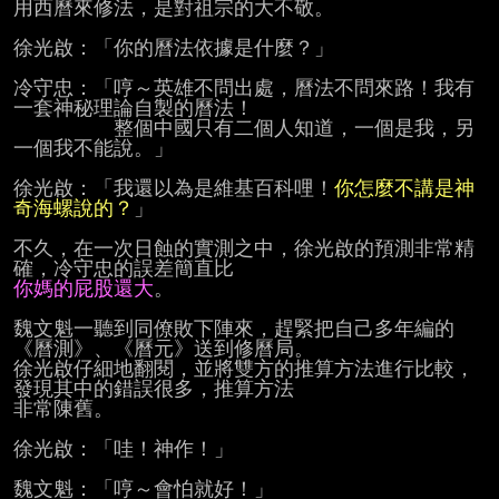
用西曆來修法，是對祖宗的大不敬。

徐光啟：「你的曆法依據是什麼？」

冷守忠：「哼～英雄不問出處，曆法不問來路！我有
一套神秘理論自製的曆法！

          整個中國只有二個人知道，一個是我，另
一個我不能說。」

徐光啟：「我還以為是維基百科哩！
你怎麼不講是神
奇海螺說的？
」

不久，在一次日蝕的實測之中，徐光啟的預測非常精
你媽的屁股還大
。

魏文魁一聽到同僚敗下陣來，趕緊把自己多年編的
《曆測》、《曆元》送到修曆局。

徐光啟仔細地翻閱，並將雙方的推算方法進行比較，
發現其中的錯誤很多，推算方法

非常陳舊。

徐光啟：「哇！神作！」

魏文魁：「哼～會怕就好！」
