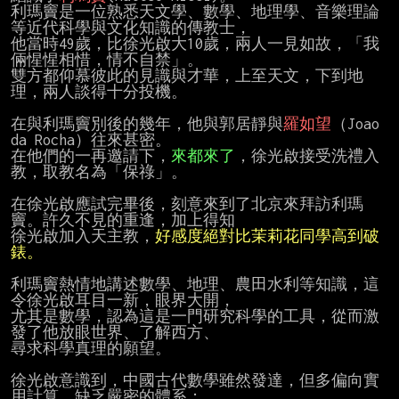
利瑪竇是一位熟悉天文學、數學、地理學、音樂理論
等近代科學與文化知識的傳教士，

他當時49歲，比徐光啟大10歲，兩人一見如故，「我
倆惺惺相惜，情不自禁」。

雙方都仰慕彼此的見識與才華，上至天文，下到地
理，兩人談得十分投機。

在與利瑪竇別後的幾年，他與郭居靜與
羅如望
（Joao 
da Rocha）往來甚密。

在他們的一再邀請下，
來都來了
，徐光啟接受洗禮入
教，取教名為「保祿」。

在徐光啟應試完畢後，刻意來到了北京來拜訪利瑪
竇。許久不見的重逢，加上得知

徐光啟加入天主教，
好感度絕對比茉莉花同學高到破
錶。
利瑪竇熱情地講述數學、地理、農田水利等知識，這
令徐光啟耳目一新，眼界大開，

尤其是數學，認為這是一門研究科學的工具，從而激
發了他放眼世界、了解西方、

尋求科學真理的願望。

徐光啟意識到，中國古代數學雖然發達，但多偏向實
用計算，缺乏嚴密的體系；
