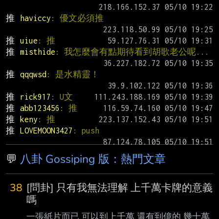
推 
haviccy
: 優文必須推
推 
uiue
: 推
推 
misthide
: 我怎麼會有點期待看到胡歌老公呢...
推 
qqqwsd
: 是水精靈！
推 
rick917
: U文
推 
abb123456
: 推
推 
keny
: 推
推 
LOVEMOON3427
: push
💬
八卦 Gossiping 版：熱門文章
38
[問卦] 只有我無法理解 上千萬卡牌的意義
嗎
一張紙片而已 可以到上千萬 還有到億的 幾十萬