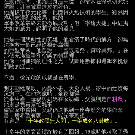
在崇禎年間，他雖已身居高位，卻常常在深夜研究城
防圖，計算敵軍進攻的死角。

他提拔了孫元化等一批懂得火炮技術的學生。雖然因
為明末混亂的政局，他的

軍事改革最終未能徹底成功，但「寧遠大捷」中紅夷
大炮的威力，證明了他的遠見。

他是一個悲劇性的英雄，他看清了時代的解方，卻無
法挽救一個已經從根部腐爛

的巨型帝國。他曾說：「虛談廢務，實幹興邦。」在
那個充滿黨爭和空談的朝廷裡，

他像一個孤獨的理性之光，試圖用數據和邏輯來挽救
頹敗的江山。

不過，徐光啟的成就是在農學。

明末朝廷腐敗、內憂外患、天災人禍，家中的經濟每
況愈下。在他六歲時，全家都得

從事生產，母親與奶奶在家紡織，父親則是
自耕農
，
他則是負責幫忙雜事。

儘管家中貧困，父親仍送他到一座寺廟旁的學館念
書，所希望有朝一日，能光宗耀祖，

有道是 
『十年政黑無人問，一舉成名八卦吱』
。

十多年的寒窗苦讀終於有了回報，19歲時他考取了秀