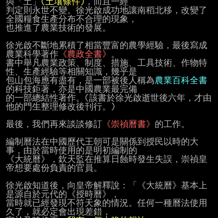
與「土」
(土壤條件)
，而且一經

判定則永世不變。徐光啟成功地讓南稻北移，改變了
全國糧食生產分布不合理的現象，

也推進了農業技術的發展。

徐光啟不斷地累積了相當豐富的農學經驗，最後寫成
農業科學著作
《農政全書》
。

書中舉凡農業政策、制度、措施、工具技術、作物特
性、生產經驗等相關知識，幾乎是

包山包海應有盡有，是一部被後人稱為
農業百科全書
的科技鉅著，亦是中國農業最完備

的一部總結性著作。(該書於徐光啟逝世後六年，才由
他的門生整理修改後刊行。)

最後，我們再來談談修訂
《崇禎曆書》
的工作。

編制曆法在中國歷代王朝可是關係到授民以時的大
事，由於當時使用的是明初編制的

《大統曆》，欽天監在推算日蝕時發生失誤，崇禎皇
帝想要處份負責的官員。

徐光啟知道後，向皇帝解釋說：「《大統曆》基本上
是源自於元代的《授時曆》，

當時就已經發現不符天象的情況。任何一種曆法使用
久了，就必定會出現差錯，
