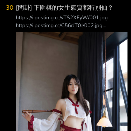
家、我是支持者捐的 柯文哲表示，不能跟吳乃
30
[問卦] 下圍棋的女生氣質都特別仙？
仁比，吳乃仁是賴清德用政治生命保證他清白
https://i.postimg.cc/vTS2XFyW/001.jpg
的，
https://i.postimg.cc/C56rJT0J/002.jpg
https://i.postimg.cc/9XxkcT97/003.jpg
https://i.postimg.cc/tCwmxj24/004.jpg
https://i.postimg.cc/d0mWpTFS/005.jpg
https://i.postimg.cc/tgtrwVb8/006.jpg
https://i.postimg.cc/mrNdJF