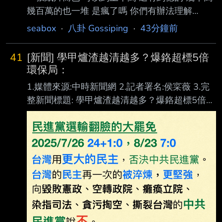
幾百萬的也一堆 是瘋了嗎 你們有辦法理解
嗎？？ 八卦？ --
seabox
·
八卦 Gossiping
·
43分鐘前
41
[新聞] 學甲爐渣越清越多？爆鉻超標5倍
環保局：
1.媒體來源:中時新聞網 2.記者署名:侯寀薇 3.完
整新聞標題: 學甲爐渣越清越多？爆鉻超標5倍
環保局：116年4月底前全面清除 4.完整新聞內
文: 台南市議員蔡育輝於８月４日偕同台南市環
保局會勘並進行土壤檢測。（蔡育輝議員提供
） 台南學甲爐渣案一審雖已宣判，但去化問題
卻演變成大風暴！市議員蔡育輝8月3日質詢痛
批堆置7、8年的爐渣竟「越清越多」，堆成5公
尺高山，115年6月更驗出致癌重金屬超標5
倍，質疑市府暗中放水。4日蔡會同環保局至現
場採樣，環保局承諾要求業者於116年4月 30日