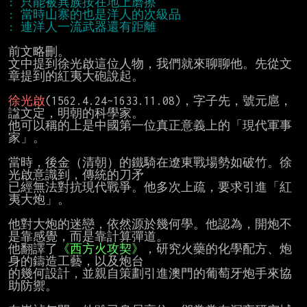
前文略刪。

文中提到徐光啟這位人物，我們就來聊聊他。先從文
章提到的紅夷大砲說起。

徐光啟
(1562.4.24~1633.11.08)，字子先，號元扈，
諡文定，明朝的科學家。

他可以稱的上是中國第一位真正意義上的「現代軍事
家」。

當時，後金（清朝）的鐵騎在遼東戰場勢如破竹。徐
光啟意識到，傳統的刀矛

已經無法對抗現代戰爭。他多次上疏，要求引進「紅
夷大炮」。

他對大炮的迷戀，依然源於幾何學。他認為，開炮不
是靠感覺，而是靠計算彈道。

他翻譯了
《西方火攻契》
，研究火藥的化學配方、炮
身的鑄造工藝，以及炮台

的幾何設計，並親自策劃引進澳門的葡萄牙炮手來協
助防禦。
