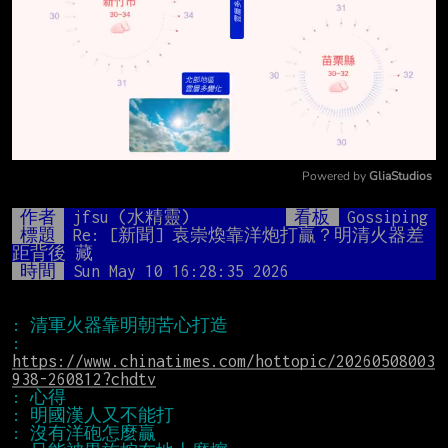
Powered by 
GliaStudios
Mute
作者
jfsu (水精靈)
看板
Gossiping
標題
Re: [新聞] 袁崇煥靠洋炮打贏？明清火器差
距背後 藏
時間
Sun May 10 16:28:35 2026
: 
https://www.chinatimes.com/hottopic/20260508003
938-260812?chdtv