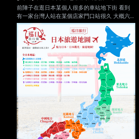
前陣子在逛日本某個人很多的車站地下街 看到
有一家台灣人站在某個店家門口站很久 大概六
七個人帶很多行李 擋到店家門口某一區商品區
觀察發現已經被好幾組路人瞪了 所以上前提醒
但是對方被講好像很難過 有辯解說有買東西為
什麼不能在那邊等人 我覺得他們繼續站著很可
能會被攻擊性強的沒耐心繞過去的人撞 有帶幼
兒 被撞下去不得了 因為一看站很久就知道是外
國人 走過去聽發音像台灣人我才提醒的 如果是
其他國的我才不想惹事 請問大家到日本旅遊會
厭惡被同鄉提醒嗎？覺得玩得開心突然被說教很
掃興？ 還是會覺得同鄉幫著日本人欺負自己