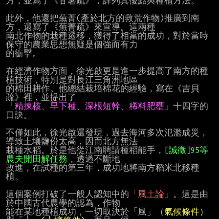
方，並寫了《甘薯疏》，詳列其優點與種植方法。

此外，他還把蕪菁(產於北方的救荒作物)推廣到南
方，還寫了《蕪菁疏》來宣導。這兩種

南北作物的栽種遷移，獲得了相當的成功，對於當時
保守的農業思想無疑是個強而有力

的衝擊。

在經濟作物方面，徐光啟更是進一步提高了南方的種
植技術，特別是對長江三角洲地區

的棉田耕作。他總結栽培棉花的經驗，寫在《吉貝
疏》裡，並提出了

「
精揀核、早下種、深根短幹、稀料肥壅」
十四字的
口訣。

不僅如此，徐光啟還發現，過去海河多次氾濫成災，
導致土壤鹽份太高，因而北方無法

栽種水稻。於是他從江南聘請種稻能手，
[誠徵]95等
農夫開田解任務
，透過不斷地

改進，在試種的第三年，成功地將南方稻米北移種
植。

這個案例打破了一般人認知中的
「風土論」
。這是由
於中國古代農學的認為，作物

能在某地種植成功，一切取決於「風」（
氣候條件）