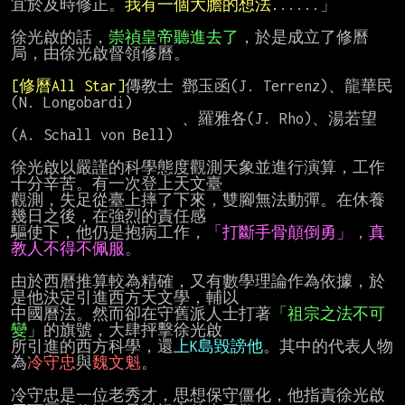
宜於及時修正。
我有一個大膽的想法.
.....」

徐光啟的話，
崇禎皇帝聽進去了
，於是成立了修曆
局，由徐光啟督領修曆。

[修曆All Star]
傳教士 鄧玉函(J. Terrenz)、龍華民
(N. Longobardi)

                     、羅雅各(J. Rho)、湯若望 
(A. Schall von Bell)

徐光啟以嚴謹的科學態度觀測天象並進行演算，工作
十分辛苦。有一次登上天文臺

觀測，失足從臺上摔了下來，雙腳無法動彈。在休養
幾日之後，在強烈的責任感

驅使下，他仍是抱病工作，
「打斷手骨顛倒勇」，真
教人不得不佩服。
由於西曆推算較為精確，又有數學理論作為依據，於
是他決定引進西方天文學，輔以

中國曆法。然而卻在守舊派人士打著
「祖宗之法不可
變」
的旗號，大肆抨擊徐光啟

所引進的西方科學，還
上K島毀謗他
。其中的代表人物
為
冷守忠
與
魏文魁
。

冷守忠是一位老秀才，思想保守僵化，他指責徐光啟