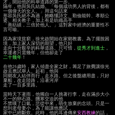
才，開始他的科舉道路的第一步。

隔年，他與吳氏結婚。「每個成功男人的背後，都有
一個偉大的女人。」用這句話來

形容吳氏絕不為過，她略懂詩文、勤儉能幹、孝順公
婆、相夫教子，加上有是紡織高手

「善紡績，三倍於他人。」這對家中經濟的重要性不
言可喻。

因為家境貧窮，徐光啟開始在家鄉教書。為了擺脫困
境，加上家人深切的期望，他只好

走向十分艱辛的科舉道路。只可惜，
從秀才到進士
，
二十幾年
！

在他26歲時，家人傾盡全家之財，籌足了旅費讓徐光
啟去應試舉人。起初，他與

同鄉友人結伴而行，走水路。但之後盤纏用盡，只好
棄船，改走陸路，沿著河岸

走了一百多里路。

當時天下著雨，他獨自一人挑著行李，走在滿步大小
不一的卵石路。饑寒交迫的他

不禁嘆了口氣，悲從中來，萌生放棄的念頭。只是一
想到老母妻小，為了能讓他應試，

家中已經斷炊。此時，他的耳邊傳來
安西教練
的話，