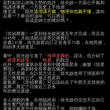
面對如排山倒海之勢的批評，徐光啟一方面心平氣和
地講述事實，一方面套上手指虎

微笑道：「既然
道理講不聽，物理你也聽不懂，
讓你
品嘗一下拳頭的滋味，可以將這

          當成是紳士的嗜好嗎？」

《崇禎曆書》一直到徐光啟死後五年才完成；而且在
1645年，才由清順治皇帝公佈實行。

全書l37卷，徐光啟親自訂正並進呈75卷，在他死後，
則由李天經進呈。

書中，徐光啟引進了
「地球是圓的」
說法，也介紹了
「經度和緯度」、「時差」
的觀念。

此外，他根據第谷星表和中國傳統星表，繪製《恆星
曆指》，為當時全世界最完備的

全天性星圖；在計算方法上，徐光啟使用了球面和平
面三角幾何公式，修正視差與

蒙氣差。《崇禎曆書》可以說結合了中西天文技術的
成果，奠定了日後近三百多

年的曆法基礎。

令人感動的事，在他臨終前，徐光啟仍念念不忘自己
畢生奮鬥的事業，在病榻上，

還進呈奏章交代有關修曆的工作，同時囑咐子孫：