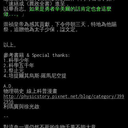
「速繕成《農政全書》進呈，

以畢吾志。
如果是勇者辛美爾的話肯定也會這麼
做...。
」

崇禎皇帝為感其貢獻，下令停朝三天，特地為他賜
祭，追贈他為太子少保，諡文定。

以上。

參考書籍 & Special thanks:

1.科學少年

2.科學五千年

3.祭止元

4.培提爾其烏斯‧羅馬尼空提

A.D.

物理萌史 線上科普漫畫  
http://physicstory.pixnet.net/blog/category/399
2956
利瑪竇與徐光啟

--

對流血一週仍然不死的生物千萬不能大意……。
