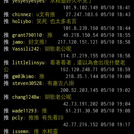
推 
yesyesyesyes
: 水精靈好久不見了
推 
chinnez
: u文有推
推 
holiybo
: 笑死 也太多名言
推 
grant790110
: 推
推 
jamo
: 好文推!
推 
Vassili242
: 胡歌老公呢
推 
littlelinsyu
: 看著看著，還以為會出現什麼老
公
推 
gm03kimo
: 推
推 
steven30528
: 有趣古八掛
推 
chang1248w
: 胡歌老公呢
推 
wade11293
: 推
推 
pcly
: 推推 有先看ID
推 
issemn
: 推 水精靈