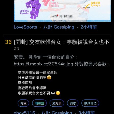
LoveSports
·
八卦 Gossiping
·
2小時前
36
[問卦] 交友軟體台女：寧願被說台女也不
aa
安安。 剛滑到一個台女的自介：
https://i.mopix.cc/ZC5K4a.jpg 外貿協會只喜歡
高帥肌肉男， 最後說寧願被說台女也不要aa。
請問這已經是常態了嗎？ 還是她的意思是要請
我吃飯？ 有沒有刈包啊？ --
obov5116
·
八卦 Gossiping
·
3小時前