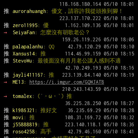
推 
aurorahuangh
: 優文，請容許我從頭推到腳！
推 
zero11995
: 優
→ 
SeiyaFan
: 怎麼沒有胡歌老公？
推 
palapalanhu
: QQ
推 
Xansus14
: 推
推 
StevoWu
: 最後面沒有月月老公讓人感到不適
推 
jayli411167
: 推
→ 
ME13
: 
https://i.imgur.com/GQWJAT8
→ 
tomalex
: (′・ω・‵) 推
推 
k1986321
: 推好文
推 
movi
: 推
推 
j55888819
: 推
推 
roso4258
: 高手