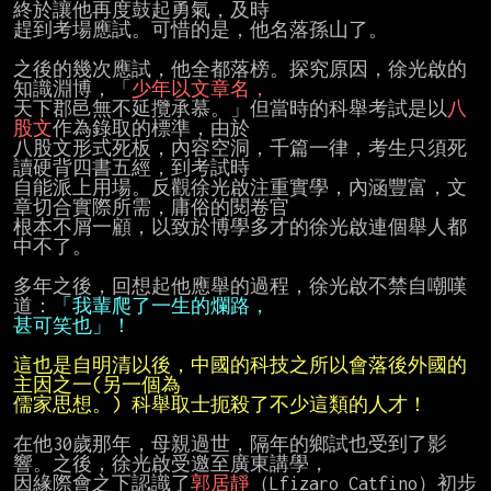
終於讓他再度鼓起勇氣，及時

趕到考場應試。可惜的是，他名落孫山了。

之後的幾次應試，他全都落榜。探究原因，徐光啟的
知識淵博，「
少年以文章名，
天下郡邑無不延攬承慕。」但當時的科舉考試是以
八
股文
作為錄取的標準，由於

八股文形式死板，內容空洞，千篇一律，考生只須死
讀硬背四書五經，到考試時

自能派上用場。反觀徐光啟注重實學，內涵豐富，文
章切合實際所需，庸俗的閱卷官

根本不屑一顧，以致於博學多才的徐光啟連個舉人都
中不了。

多年之後，回想起他應舉的過程，徐光啟不禁自嘲嘆
道：
「我輩爬了一生的爛路，
甚可笑也」！
這也是自明清以後，中國的科技之所以會落後外國的
儒家思想。)
科舉取士扼殺了不少這類的人才！
在他30歲那年，母親過世，隔年的鄉試也受到了影
響。之後，徐光啟受邀至廣東講學，

因緣際會之下認識了
郭居靜
（Lfizaro Catfino）初步