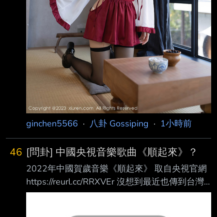
ginchen5566
·
八卦 Gossiping
·
1小時前
46
[問卦] 中國央視音樂歌曲《順起來》？
2022年中國賀歲音樂《順起來》 取自央視官網
https://reurl.cc/RRXVEr 沒想到最近也傳到台灣
這邊來了 是不是證明兩岸一家親，都用順起來
的都是一家人？ --