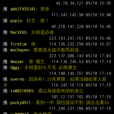
推 
adolf455341
: 推推
推 
pupio
: 好文，推！
推 
MarXXXX
: 水精靈必推
推 
firetim
: 推
推 
mochayen
: 實務派永遠不敵馬屁派......
推 
Weezer
: 推 優文
推 
Oggy
: 水精靈好久不見 必推優文
推 
overno
: 因為有1.25兆軍購，結果沒錢給軍人薪
水
推 
tn00210585
: 還以為後面有胡歌老公
推 
pocky0511
: 看到一半 我怕苗頭不對 跳出去看ID