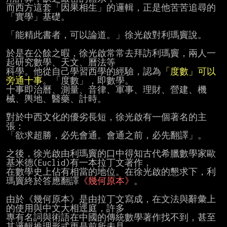
而西方這套「因果相生」的邏輯，正是他苦苦追尋的
「實學」基礎。

「能精此書者，可以論道。」徐光啟對利瑪竇說。

於是在公餘之暇，徐光啟常常去拜訪利瑪竇，兩人一
起研究數學、天文、曆法等

科學。他從自己學習西學的經驗，認為
「度數」可以
旁通十事
。「度數」，即數學。

十事即治曆、測量、音律、軍事、理財、營建、機
械、輿地、醫藥、計時。

對於中西文化的優劣長短，徐光啟有一個著名的主
張：

「欲求超勝，必先會通。會通之前，必先翻譯」。

之後，徐光啟由利瑪竇的口中得知古代希臘數學家歐
基米德(Euclid)有一本拉丁文著作，

在數學史上佔有相當的地位。在徐光啟的懇求下，利
瑪竇終於答應翻譯
《幾何原本》
。

由於《幾何原本》是由拉丁文寫成，在文法與辭彙上
的使用與中文大相逕庭，許多

專有名詞與術語在中國的傳統數學著作找不到，甚至
其邏輯推理形式更是前所未見，
