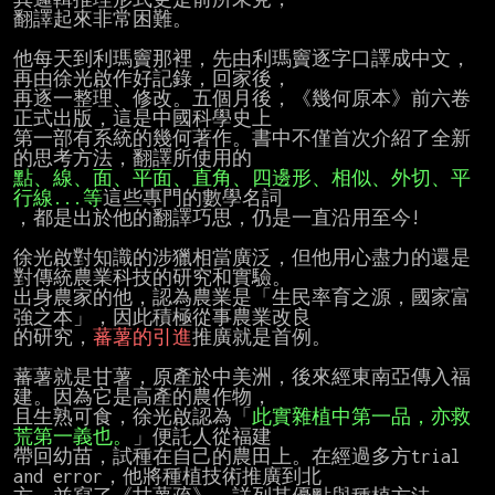
翻譯起來非常困難。

他每天到利瑪竇那裡，先由利瑪竇逐字口譯成中文，
再由徐光啟作好記錄，回家後，

再逐一整理、修改。五個月後，《幾何原本》前六卷
正式出版，這是中國科學史上

第一部有系統的幾何著作。書中不僅首次介紹了全新
點、線、面、平面、直角、四邊形、相似、外切、平
行線...等
這些專門的數學名詞

，都是出於他的翻譯巧思，仍是一直沿用至今!

徐光啟對知識的涉獵相當廣泛，但他用心盡力的還是
對傳統農業科技的研究和實驗。

出身農家的他，認為農業是「生民率育之源，國家富
強之本」，因此積極從事農業改良

的研究，
蕃薯的引進
推廣就是首例。

蕃薯就是甘薯，原產於中美洲，後來經東南亞傳入福
建。因為它是高產的農作物，

且生熟可食，徐光啟認為「
此實雜植中第一品，亦救
荒第一義也。
」便託人從福建

帶回幼苗，試種在自己的農田上。在經過多方trial 
and error，他將種植技術推廣到北
