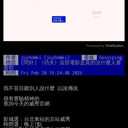
Powered by 
GliaStudios
Mute
作者
juyhnmki (juyhnmki)
看板
Gossiping
標題
[問卦] 《功夫》這部電影是真的沒什麼人要
看耶
時間
Fri Feb 20 16:24:48 2026
我不盲目聽別人說什麼 以訛傳訛

很有實驗精神的

查詢今天的威秀官網

影城選：台北車站的京站威秀

時間選：晚上7點
