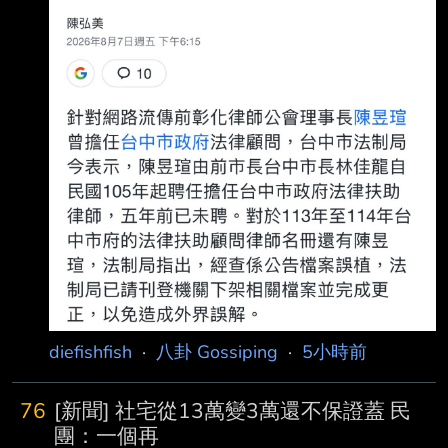
時中今（7）日發長文喊冤當年遭抹黑擋疫苗，
綠營紛紛讚聲。國民黨立委 徐巧芯則揭陳昱瑄與
綠營關係密切。 徐巧芯7日發文。（圖／翻攝徐
巧芯臉書） 徐巧芯臉書7日傍晚發文，今天民進
黨扯了一整天藍白，結果陳昱瑄20
diefishfish
·
八卦 Gossiping
·
5小時前
76
[新聞] 社宅從13萬變3萬還不保證蓋 民
團：一個再