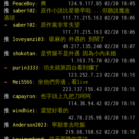
推 
PeaceBoy
: 爽
推 
saber102
: 原作小說比星爺早啦....但聽說魔改
過頭
→ 
saber102
: 原作黨非常失望
推 
loveyanzi03
: 吸麻的 外遇的 別鬧了
推 
shokotan
: 是劈腿不是外遇 因為小內未婚
→ 
purin3333
: 功夫就第四台看到爛了
→ 
Mei5566
: 坐他們旁邊，看live
推 
capayron
: 色字頭上九把刀呵呵
推 
windhiei
: 還蠻好看的
推 
Anderson2023
: 寧願拿去吃飯