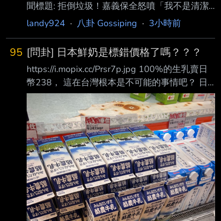
聞標題: 拒倒垃圾！嘉義保全怒噴「我不是清潔
員」 上班3天秒被開除 4.完整新聞內文: 一名陳
landy924
·
八卦 Gossiping
·
3小時前
姓男子在嘉義某社區擔任管理員，沒想到才正式
上班短短3天，就因為拒絕清理管 理室衛生、倒
95
[問卦] 日本鮮奶是標錯價格了嗎？？？
垃圾，甚至對沒帶車道遙控器的住戶怒目相向，
https://i.mopix.cc/Prsr7p.jpg 100%的生乳賣日
當場遭管委會解僱。陳男不 服，認為自己遭到
幣238， 這在台灣根本是不可能的事情吧？ 日
無故解僱，向法院提起訴訟，要求確認僱傭關係
本鮮奶是標錯價格了嗎？？？ 有沒有八卦呢？ -
存在，並索討2年的薪 資。嘉義地方法院審理
-
後，認定陳男確實「不能勝任工作」，管委會終
止契約合法，判決 陳男敗訴，管委會僅需支付
其上班3天應得的薪