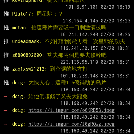
推 
kevinwphard
: 從天而降的掌法
推 
Pluto17
: 周星馳：？
推 
motan
: 拍這種片需要吸一口刺激演技嗎
推 
undeadmask
: 不如打開網飛再看一次星爺的功夫
推 
s8800892000
: 功夫那兩個是要去修幹吧
推 
zaq1xsw21212
: 到空曠的地方打
推 
doig
: 大快人心，這種1.5億補助的鳥片
→ 
doig
: 給他們賺錢了又去大罷免
→ 
doig
: 
https://i.imgur.com/o0KRB58.jpeg
→ 
doig
: 
https://i.imgur.com/I0gRQwg.jpeg