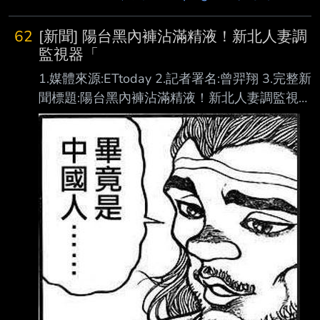
62
[新聞] 陽台黑內褲沾滿精液！新北人妻調
監視器「
1.媒體來源:ETtoday 2.記者署名:曾羿翔 3.完整新
聞標題:陽台黑內褲沾滿精液！新北人妻調監視器
「發現兇手」崩潰：竟是他 4.完整新聞內文: 記
者曾羿翔／綜合報導 新北市土城區一名人妻今
年3月間發現，原本晾曬在住家陽台的黑色內褲
疑遭人取走，之 後更沾有大量精液，察覺情況
有異後隨即調閱住家監視器查看，沒想到竟發現
涉事者竟是 同住之「丈夫的爺爺」。女子事後
氣憤報警並提出告訴，全案經新北地檢署偵辦
後，日前 偵查終結。 趁家中無人取走衣物 事
後再掛回原處 綜合媒體報導，檢警調查，涉案
男子與孫媳一同居住在