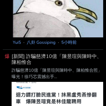
這份報告。 報告指出，協會在比賽當天或前一
晚，多次
Yui5
·
八卦 Gossiping
·
5小時前
爆
[新聞] 詐騙慈濟10億「陳昱瑄與陳時中、
陳柏惟合
詐騙慈濟10億「陳昱瑄與陳時中、陳柏惟合照」
曝光！徐巧芯震撼出手
https://ctinews.com/news/items/8knJwlr4Wo 中
天新聞 2026/08/07 18:25 記者李奕緯 律師陳昱
瑄疫情期間誆稱有管道購買BNT疫苗詐騙慈濟
10.6億元遭起訴，時任中央防疫指 揮官、政委陳