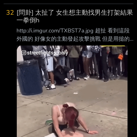
32
[問卦] 太扯了 女生想主動找男生打架結果
一拳倒h
http://i.imgur.com/TXBST7a.jpg 超扯 看到這段
外國的 好像女的主動發起攻擊挑戰 但是用搥的
結果男的不爽直接一拳結束 女的直接被打茫在
地上 太扯了吧 怎有女的敢直接跟男生打架 有人
說男的算克制了 分出勝負就沒要補 真的牙起來
女的會直接被打死 有沒有這麼誇張？
http://i.imgur.com/bWnLTqg.jpg 看到下面有人
說 女生唯一能贏的 就只有這樣幾類會怕傷到妳
的 現實中男女差距原來這麼大？ 有沒有八卦？
-- 真假 男生優勢這麼大喔.. 怎你的說法跟大家不
一