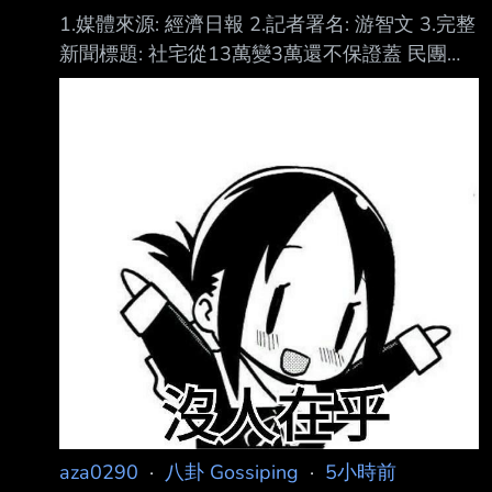
1.媒體來源: 經濟日報 2.記者署名: 游智文 3.完整
新聞標題: 社宅從13萬變3萬還不保證蓋 民團：
一個再也等不到的家 4.完整新聞內文: 民團今舉
行記者會譴責賴政府新版社宅計畫，民團表示，
賴政府將直接興辦社會住宅新增 目標，從選前
承諾的8年13萬戶，一舉砍到3萬戶，且連3萬戶
也不保證，不只是創惡例， 更是毀制度。對苦
於居住不安的民眾而言，一個再也等不到的家。
民團表示，延宕許久的社宅興辦計畫，答案揭
曉，行政院於115年7月修正新版「百萬戶租 屋
家庭支持計畫（114-121年）」，將直接興辦社
會住宅
aza0290
·
八卦 Gossiping
·
5小時前