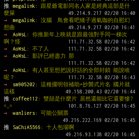
推 
megalink
: 跟星爺電影同名人家是經典這部是什
麼屎
→ 
megalink
: 沒腦  鳥會看吧矮子過氣咖的自慰幻
想曲
→ 
AoWsL
: 你推新年上映就是跟最強對手同一梯次
啊？怪
→ 
AoWsL
: 不了人
→ 
AoWsL
: 影評已經盡力 那
→ 
AoWsL
: 有人甚至想把說好話的全部封鎖 能說啥
呢？
→ 
sm905202
: 這種擺明領補助+抄襲式片名 國片就
這樣
推 
coffee112
: 雙囍是什麼片 居然還能比它還要慘?
=_=
→ 
wanliers
: 可能公關票
推 
SaChiA5566
: 十人包場啊