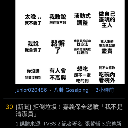
junior020486
·
八卦 Gossiping
·
3小時前
30
[新聞] 拒倒垃圾！嘉義保全怒噴「我不是
清潔員」
1.媒體來源: TVBS 2.記者署名: 張哲輔 3.完整新