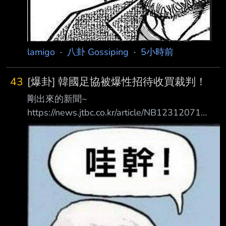
lamigo
·
八卦 Gossiping
·
5小時前
43
[爆卦] 韓國足協被爆性招待收買裁判！
剛出來的新聞~
https://news.jtbc.co.kr/article/NB12312071
Grok翻譯： 【獨家】足球協會取得「性招待」
文件…連世界盃、奧運裁判都有 主播： 現在要為
各位帶來的JTBC獨家報導，是14、15年前與大
韓足球協會有關的事件。這件事很 清楚顯示，
當時的足球協會到底有多腐敗。 大韓足球協會
在2011年和2012年國家代表隊比賽期間，曾經
對外國裁判進行性招待，相關 內容與付款明細
都記錄在文體部的審計報告裡，JTBC已經取得