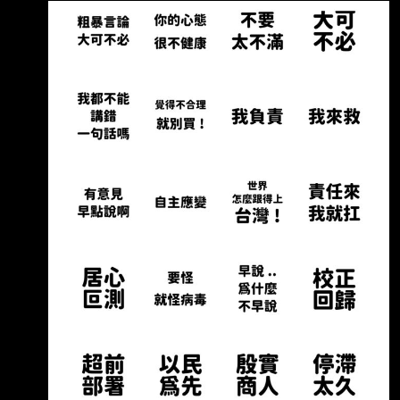
有一些金句朗朗上口，大家還記得克拉克講過什
麼金句嗎？ --