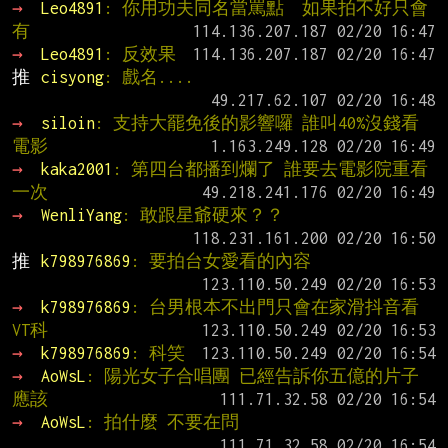
→ 
Leo4891
: 你用功夫同名當罵點  如果拍不好只會
有
→ 
Leo4891
: 反效果
推 
cisyong
: 戲名....
→ 
siloin
: 支持大罷免後的影響囉 誰叫40%沒錢看
電影
→ 
kaka2001
: 第四台都播到爛了 誰要去電影院重看
一次
→ 
WenliYang
: 敢跟星爺硬來？？
推 
k798976869
: 要拍台女愛看的內容
→ 
k798976869
: 台男根本不出門只會在家滑抖音看
VT科
→ 
k798976869
: 科笑
→ 
AoWsL
: 陽光女子合唱團 已經告訴你五億的片子 
應該
→ 
AoWsL
: 拍什麼 不要在問