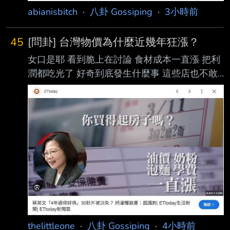
abianisbitch
·
八卦 Gossiping
·
3小時前
45
[問卦] 台灣物價為什麼近幾年狂漲？
女口是耶 看到脆上在討論 食材成本一直漲 把利
潤都吃光了 好奇到底發生什麼事 這些店也不敢
繼續漲價 不然普通上班族薪水也沒漲 到時候生
意狂掉 有沒有物價狂漲的八卦？ --
https://i.imgur.com/edDklnN.gif --
thelittleone
·
八卦 Gossiping
·
4小時前