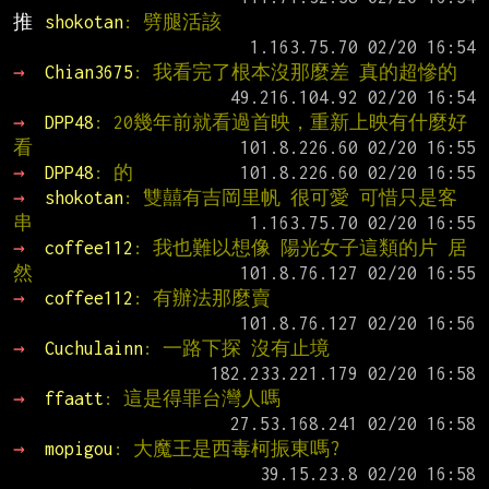
推 
shokotan
: 劈腿活該
→ 
Chian3675
: 我看完了根本沒那麼差 真的超慘的
→ 
DPP48
: 20幾年前就看過首映，重新上映有什麼好
看
→ 
DPP48
: 的
→ 
shokotan
: 雙囍有吉岡里帆 很可愛 可惜只是客
串
→ 
coffee112
: 我也難以想像 陽光女子這類的片 居
然
→ 
coffee112
: 有辦法那麼賣
→ 
Cuchulainn
: 一路下探 沒有止境
→ 
ffaatt
: 這是得罪台灣人嗎
→ 
mopigou
: 大魔王是西毒柯振東嗎?