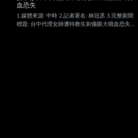
血恐失
1.媒體來源: 中時 2.記者署名: 林冠丞 3.完整新聞
標題: 台中代理女師遭特教生刺傷眼大噴血恐失明
恐怖過程曝光校方回應 4.完整新聞內文: 台中市某
國中5日發生一起嚴重校園暴力，一名34歲的代理
老師，在上生物課時因見到特 教生隨意走動，她
隨即出聲制止，結果該名特教生氣得折斷掃把攻
擊，接著再度刺向女老 師右眼，由於是尖銳物品
攻擊眼球，女老師當場噴血相當嚴重，甚至恐有
失明之虞，對此 ，校方7日回應，將全力提供必要
協助，並將學生暫時停課。 據了解，女老師為代
理老師，2年前轉到該所國中服務，負責教生物，
只