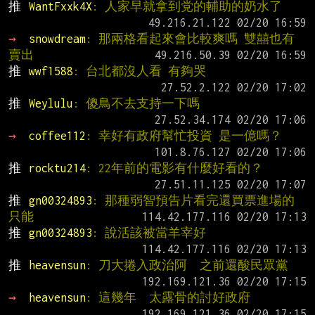
推 
WantFxxk4X
: 人家早就拿到党的輔助的奶水了
→ 
snowdream
: 那兩格看起來會比較爽嗎 雙囍也有
賣出
推 
wwf1588
: 台北都沒人看 有夠哭
推 
Weylulu
: 傻鳥不去支持一下嗎
→ 
coffee112
: 幸好有政府幫忙投資 是一億嗎？
推 
rocktu214
: 22年前的電影有什麼好看的？
推 
gn00324893
: 那種弱智預告片看完還買票進場的
只能
推 
gn00324893
: 說活該被當羊宰好
推 
heavensun
: 刀大捲入政治阿  之前還酸民眾黨
→ 
heavensun
: 這幾年  太露骨的討好政府