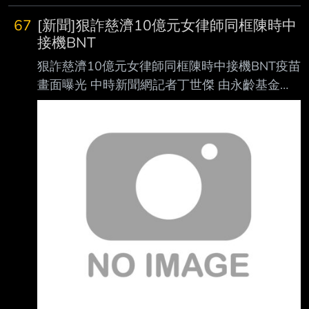
--
67
[新聞]狠詐慈濟10億元女律師同框陳時中
接機BNT
狠詐慈濟10億元女律師同框陳時中接機BNT疫苗
畫面曝光 中時新聞網記者丁世傑 由永齡基金
會、台積電和慈濟等民間單位購買輝瑞BNT疫
苗， 首批約93.2萬劑，在民國110年9月2日清
晨7時運抵桃園機場。
https://images.chinatimes.com/newsphoto/202
6-08-07/1024/20260807004033.jpg 中央疫
情指揮中心指揮官陳時中（中）、台積電慈善基
金會董事長張淑芬（左四）、慈濟基 金會執行
長顏博文（右四）到場接機，右一為律師陳昱
瑄。（資料照片，陳麒全攝）