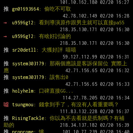
推 
gn01693664
: 偷吃不可取
→ 
u9596g12
: 看到導演原作跟男主就可以直接pa55
→ 
u9596g12
: 有啥好討論的
推 
sr20detll
: 大獲好評 嘻嘻
推 
system303179
: 那兩個應該是客訴保留位 實際上
應
推 
system303179
: 該售出0
推 
holyhelm
: 口碑直接GG...
噓 
tsungmou
: 錢拿到手了，有沒有人看重要嗎？
推 
RisingTackle
: 你以為不去看就是扺制嗎？有補
助的
推 
proprome
: 慘