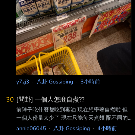
y7zj3
·
八卦 Gossiping
·
3小時前
30
[問卦] 一個人怎麼自煮??
前陣子吃什麼都吃到毒油 現在想學著自煮啦 但
一個人份量太少了 現在只能每天煮麵 配不同的
罐頭來拌麵吃 感覺有點膩了 有沒有料理高手可
annie06045
·
八卦 Gossiping
·
4小時前
以分享一下 一個人還能吃什麼? 怎麼煮? 有卦嗎?