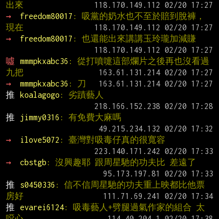
出來
→ 
freedom80017
: 吸黨的奶水也不至於賠到脫褲，
現在
→ 
freedom80017
: 也還能出來講講玉玲瓏加減賺
噓 
mmmpkxabc36
: 從打噴嚏這部爛片之後再也沒看過
九把
→ 
mmmpkxabc36
: 刀
推 
koalagogo
: 劣蹟藝人
推 
jimmy0316
: 有免費大麻嗎
→ 
ilove5072
: 臺灣對吸毒仔真的很寬容
→ 
cbstgb
: 沒興趣耶 跟周星馳的功夫比 差遠了
推 
s0450336
: 信不信周星馳的功夫重上映都比他票
房好
推 
evarei6124
: 吸毒藝人+劈腿過氣作家的組合 太
噁心