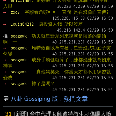
→ 
ericlin84
: 還好啦 昨天去看 雖說爛 不到不能
入眼
→ 
zxc7
: 寧願看角頭= = 一直問 是在幫負面宣傳?
→ 
Louis84212
: 賺投資人錢 所以沒差
推 
seagawk
: 功夫就星爺系列來說就是隕落的開始
啊！一
→ 
seagawk
: 堆特效自以為有梗，星爺沒武功底子突
然變
→ 
seagawk
: 成身手矯健就算了，練都沒練就會如來
神掌
→ 
seagawk
: ，真他媽笑死，你當天才都不用練習就
變成
→ 
seagawk
: 神了是嗎？
💬
八卦 Gossiping 版：熱門文章
31
[新聞] 台中代理女師遭特教生刺傷眼大噴