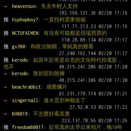
→ 
heavensun
: 失去年輕人支持
推 
hiphopboy7
: 一直找柯震東很膩
推 
NCTUFAIWEN
: 有沒有可能都是現場買票的
推 
gv390
: 和政治無關，單純真的難看
推 
kerodo
: 如當年彭哥是在党的文化時代拍電影，
也不
→ 
kerodo
: 致於賠到脫褲
→ 
beachrabbit
: 感覺爛片
→ 
singernall
: 連火雲邪神都走了
→ 
KH8019
: 不怎麼好看其實
推 
freedom80017
: 彭哥真的太早出來拍片，晚10年