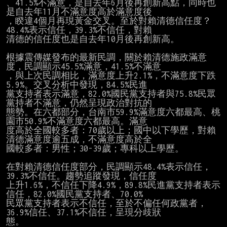
、41.5%不滿意，是自去年6月後再創新高點，同時也
是自去年11月不滿意度高於滿意度後

，睽違4個月再現黃金交叉。至於對賴清德信任度？
48.4%表示信任，39.3%不信任，對賴

清德的信任度也是自去年10月後再創新高。

根據震傳媒發布的最新民調，關於賴清德施政滿意
度，民調顯示45.5%滿意，41.5%不滿意

，與上次民調相比，滿意度上升2.1%，不滿意度下跌
5.9%。交叉分析中發現，84.5%民進

黨支持者表示滿意，82.0%國民黨支持者與75.8%民眾
黨持者不滿意，仍然呈現政治對抗的

態勢。在六都部分，台南市59.9%滿意度六都最高、桃
園市50.9%不滿意度六都最高。滿意

度高於全國較多者：70歲以上；國中以下學歷，對賴
清德滿意度逾五成，不滿意度高於全

國較多者：男性；30-39歲；專科以上學歷。

在對賴清德信任度部分，民調顯示48.4%表示信任，
39.3%不信任。趨勢追蹤發現，信任度

上升1.6%，不信任下降4.9%，89.8%民進黨支持者表示
信任，82.0%國民黨支持者、70.0%

民眾黨支持者表示不信任，至於不偏任何政黨者，
36.9%信任、37.1%不信任，呈現分歧狀

態。
