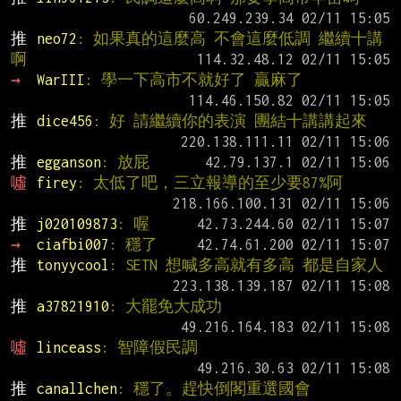
推 
neo72
: 如果真的這麼高 不會這麼低調 繼續十講
啊
→ 
WarIII
: 學一下高市不就好了 贏麻了
推 
dice456
: 好 請繼續你的表演 團結十講講起來
推 
egganson
: 放屁
噓 
firey
: 太低了吧，三立報導的至少要87%阿
推 
j020109873
: 喔
→ 
ciafbi007
: 穩了
推 
tonyycool
: SETN 想喊多高就有多高 都是自家人
推 
a37821910
: 大罷免大成功
噓 
linceass
: 智障假民調
推 
canallchen
: 穩了。趕快倒閣重選國會