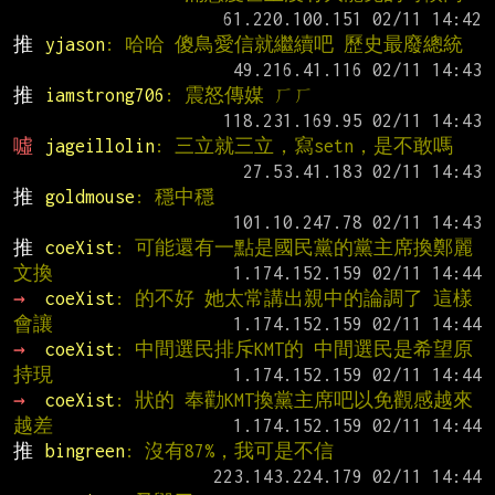
推 
yjason
: 哈哈 傻鳥愛信就繼續吧 歷史最廢總統
推 
iamstrong706
: 震怒傳媒 ㄏㄏ
噓 
jageillolin
: 三立就三立，寫setn，是不敢嗎
推 
goldmouse
: 穩中穩
推 
coeXist
: 可能還有一點是國民黨的黨主席換鄭麗
文換
→ 
coeXist
: 的不好 她太常講出親中的論調了 這樣
會讓
→ 
coeXist
: 中間選民排斥KMT的 中間選民是希望原
持現
→ 
coeXist
: 狀的 奉勸KMT換黨主席吧以免觀感越來
越差
推 
bingreen
: 沒有87%，我可是不信