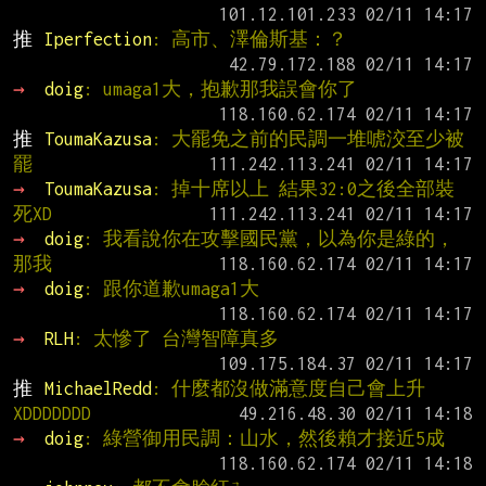
推 
Iperfection
: 高市、澤倫斯基：？
→ 
doig
: umaga1大，抱歉那我誤會你了
推 
ToumaKazusa
: 大罷免之前的民調一堆唬洨至少被
罷
→ 
ToumaKazusa
: 掉十席以上 結果32:0之後全部裝
死XD
→ 
doig
: 我看說你在攻擊國民黨，以為你是綠的，
那我
→ 
doig
: 跟你道歉umaga1大
→ 
RLH
: 太慘了 台灣智障真多
推 
MichaelRedd
: 什麼都沒做滿意度自己會上升
XDDDDDDD
→ 
doig
: 綠營御用民調：山水，然後賴才接近5成