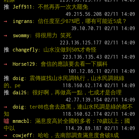
推 
Jeff911
: 不然再弄一次大罷免
→ 
ingrans
: 信任度至少87%吧，哪有可能近5成？
→ 
swommy
: 得很用力 笑死
推 
changefly
: 山水沒做到50%才奇怪
→ 
Horse129
: 會信的應該要去看一下腦科
推 
doig
: 震傳媒找山水民調執行，山水民調就綠
的。pe
推 
dai26
: 很好啊，再做高一點，七成才是合理
→ 
doig
: ter08也會去政黑，連山水民調是綠的都不
知
噓 
mnmcbl
: 滿意度高於全國較多者：70歲以上；國
中以
→ 
cowjeff
: 哈哈，去南部調查滿意度會破8成