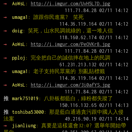
→ 
AoWsL
: 
http://i.imgur.com/UvH5L7D.jpg
→ 
umaga1
: 誰跟你民進黨?  笑死
→ 
doig
: 笑死，山水民調就綠的，還一堆人信
→ 
AoWsL
: 
http://i.imgur.com/PeOVKr8.jpg
→ 
pploj
: 完全把自己的誠信摔在地上的民調
→ 
umaga1
: 老子支持民眾黨的 別亂貼標籤
→ 
AoWsL
: 
http://i.imgur.com/3i0afYS.jpg
推 
mark751019
: 八卦板都藍白，綠粉都失蹤了
推 
toshiba53000
: 那是藍白通過貪污跟中國人入侵
法案
→ 
jianliung
: 真要是這樣還會32:0? 選舉年開始帶