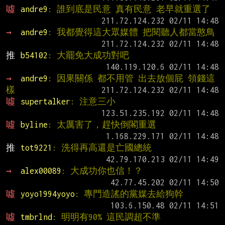
噓 
andre9
: 誰到底是民意 真有民意 老早就重選了
→ 
andre9
: 我都覺得這大眾媒體 把閱聽人都當憨鳥
推 
b54102
: 大罷免大成功對吧
→ 
andre9
: 因果關係 都不用管 出去放個屁 領錢這
樣
噓 
supertalker
: 注意三小
噓 
byline
: 太厲害了，趕快倒閣重選
推 
tot9221
: 洗得再高還是亡國總統
→ 
alex00089
: 大成功你也信！？
噓 
yoyo1994yoyo
: 專門造謠的黨媒去給狗幹
噓 
tmbrlnd
: 明明有90% 這民調超不準