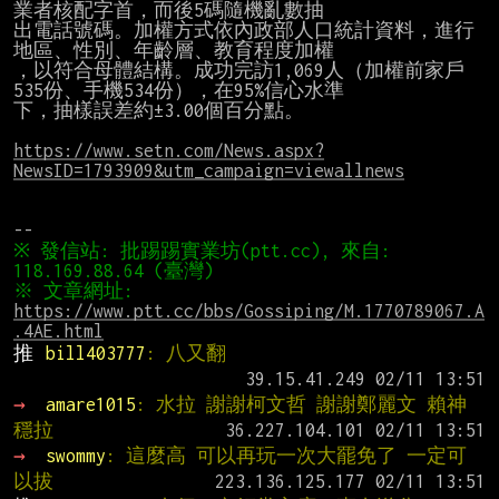
業者核配字首，而後5碼隨機亂數抽

出電話號碼。加權方式依內政部人口統計資料，進行
地區、性別、年齡層、教育程度加權

，以符合母體結構。成功完訪1,069人（加權前家戶
535份、手機534份），在95%信心水準

下，抽樣誤差約±3.00個百分點。

https://www.setn.com/News.aspx?
NewsID=1793909&utm_campaign=viewallnews
※ 發信站: 批踢踢實業坊(ptt.cc), 來自: 
※ 文章網址: 
https://www.ptt.cc/bbs/Gossiping/M.1770789067.A
.4AE.html
推 
bill403777
: 八又翻
→ 
amare1015
: 水拉 謝謝柯文哲 謝謝鄭麗文 賴神
穩拉
→ 
swommy
: 這麼高 可以再玩一次大罷免了 一定可
以拔