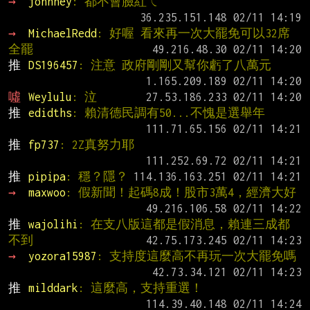
→ 
johnney
: 都不會臉紅ㄟ
→ 
MichaelRedd
: 好喔 看來再一次大罷免可以32席
全罷
推 
DS196457
: 注意 政府剛剛又幫你虧了八萬元
噓 
Weylulu
: 泣
推 
edidths
: 賴清德民調有50...不愧是選舉年
推 
fp737
: 2Z真努力耶
推 
pipipa
: 穩？隱？
→ 
maxwoo
: 假新聞！起碼8成！股市3萬4，經濟大好
推 
wajolihi
: 在支八版這都是假消息，賴連三成都
不到
→ 
yozora15987
: 支持度這麼高不再玩一次大罷免嗎
推 
milddark
: 這麼高，支持重選！