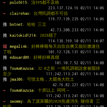
→ 
polo5615
: 沒99%都不及格
→ 
clairehao
: 台灣民調都不可信
推 
botnet
: 哈哈 三立
推 
kaitokid1214
: 2028穩了
噓 
megalink
: 好棒棒喔每天自吹自爽又能壯膽連任
了啦
推 
edouard09
: 好棒好棒真穩
推 
ToumaKazusa
: 32:0之前 一堆民調都說會被罷掉
至少
推 
jma306
: 可惜太晚，大罷免大吃土
→ 
ToumaKazusa
: 十席以上 呵呵～
→ 
swommy
: 為了讓萊爾的2028焦慮消失 睡得著 三
粒舔