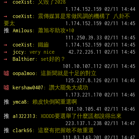
→ 
coeXist
: 又毀了2028
→ 
coeXist
: 震傳媒算是常做民調的機構了 八卦不
要太
推 
Amilous
: 蕭旭岑助攻+10
→ 
coeXist
: 鐵齒
→ 
jccy
: very nice
→ 
Balthier
: set好的？
噓 
oopalmoo
: 這新聞就是十足的對立
噓 
kershaw0407
: 讚大罷免大成功
推 
ymca8
: 賴皮快倒閣重選啊
推 
a1322313
: XDDDD要選舉了什麼謊都說得出來
推 
clark66
: 這麼有把握敢不敢重選