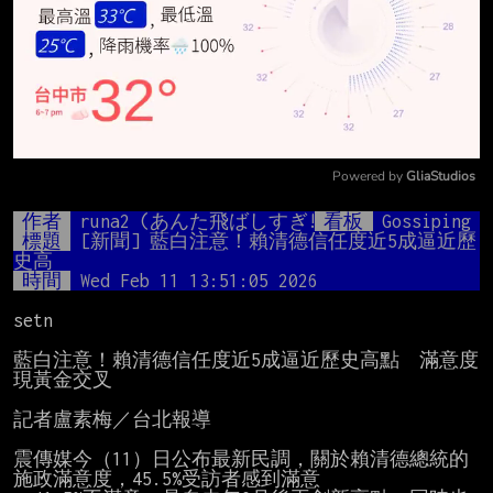
Powered by 
GliaStudios
Mute
作者
runa2 (あんた飛ばしすぎ!!)
看板
Gossiping
標題
[新聞] 藍白注意！賴清德信任度近5成逼近歷
史高
時間
Wed Feb 11 13:51:05 2026
setn

藍白注意！賴清德信任度近5成逼近歷史高點　滿意度
現黃金交叉

記者盧素梅／台北報導

震傳媒今（11）日公布最新民調，關於賴清德總統的
施政滿意度，45.5%受訪者感到滿意
