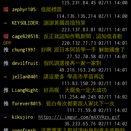
噓 
zephyr105
: 低能標題
→ 
KEYSOLIDER
: 謝謝黃國昌擋預算
噓 
cage820518
: 反正就認知作戰新聞，認知低喜歡
DPP
推 
chung1997
: 好啊 跟日本阿苗學一手 解散國會了
推 
devilfruit
: 假民調選後再一家一家對
→ 
jellan0401
: 講這麼多 學高市早苗再說
推 
LiangNight
: 好高喔  大罷免一定大成功
推 
forever8015
: 藍白每次都要跟人家比下一次
→ 
kikujiro
: 
https://i.imgur.com/mAXVWzs.gif
推 
yogofresh
: 這麼厲害？那就讓中龜到處去造勢助