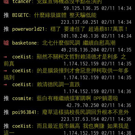
噓 
tcancer
: 党媒宣傳機器沒半點在演的
推 
BIGETC
: 什麼綠圾媒體 整天騙低能
推 
powerworld21
: 穩了 要連任了 超過蔡817萬票！
噓 
basketone
: 北七什麼假民調 繼續自慰高潮
→ 
coeXist
: 顯然不關柯文哲對賴清德才是利多 之
前真
→ 
coeXist
: 的是腦袋撞到才會惡意押柯取供一年多
搞到
→ 
coeXist
: 賴清德民調一直跌
推 
cosmite
: 藍白有種繼續擋軍購啊 DPP躺選啦
推 
poi963841
: 廢草這樣搞校長民調回升根本不意外
推 
coeXist
: 而且最近股市飆高 我也爽賺 如果我是
這一