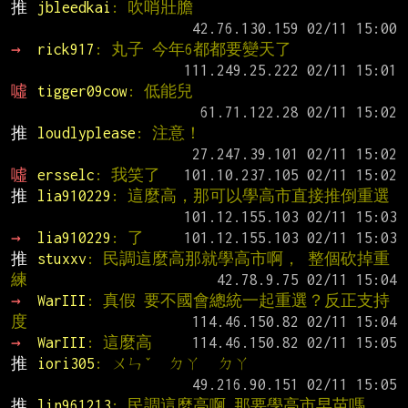
推 
jbleedkai
: 吹哨壯膽
→ 
rick917
: 丸子 今年6都都要變天了
噓 
tigger09cow
: 低能兒
推 
loudlyplease
: 注意！
噓 
ersselc
: 我笑了
推 
lia910229
: 這麼高，那可以學高市直接推倒重選
→ 
lia910229
: 了
推 
stuxxv
: 民調這麼高那就學高市啊， 整個砍掉重
練
→ 
WarIII
: 真假 要不國會總統一起重選？反正支持
度
→ 
WarIII
: 這麼高
推 
iori305
: ㄨㄣˇ  ㄉㄚ  ㄉㄚ
推 
lin961213
: 民調這麼高啊 那要學高市早苗嗎