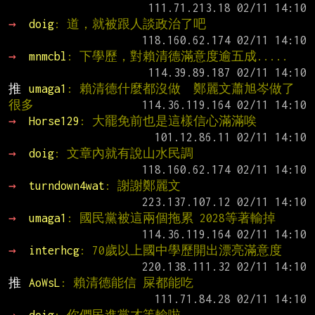
→ 
doig
: 道，就被跟人談政治了吧
→ 
mnmcbl
: 下學歷，對賴清德滿意度逾五成.....
推 
umaga1
: 賴清德什麼都沒做  鄭麗文蕭旭岑做了
很多
→ 
Horse129
: 大罷免前也是這樣信心滿滿唉
→ 
doig
: 文章內就有說山水民調
→ 
turndown4wat
: 謝謝鄭麗文
→ 
umaga1
: 國民黨被這兩個拖累 2028等著輸掉
→ 
interhcg
: 70歲以上國中學歷開出漂亮滿意度
推 
AoWsL
: 賴清德能信 屎都能吃