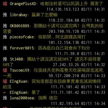
噓 
OrangePlusXD
: 啥都沒幹還可以民調上升 厲害了
推 
librabay
: 贏麻了怎麼輸
推 
OK8066889
: 那團結十講可以講完嗎? 台灣真的很
需要
推 
pieceofcake
: 假新聞，阿北跟國昌屌打
推 
forever8015
: 因為藍白自己就會向下扣分
推 
St3480
: 團結十講沒講完就50%了 講完不就得要
60%了
噓 
Tsucomi69
: 垃圾綠共党狗霉整天吃屎喝尿造謠死
一死
噓 
EIngXuan
: 當知道都是在扭曲事實兼造謠就懶得
給流
→ 
EIngXuan
: 量了
推 
luna2000sea
: 強啊 德宗