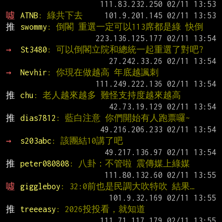
噓 
ATNB
: 綠共下去
推 
swommy
: 倒閣 重選一定可以113席都是綠 快倒
→ 
St3480
: 可以倒閣立院和總統一起重選了對吧?
→ 
Nevhir
: 你現在做越高 年底越諷刺
推 
chu
: 老人越來越多 難怪支持度越來越高
推 
dias7812
: 藍白注意 你們開始有人跑票囉~
→ 
s203abc
: 該團結10講了吧
推 
peter080808
: 八卦：不管啦 震傳媒上綠媒
噓 
giggleboy
: 32:0前也是民調大吹特吹 結果…
推 
treeeasy
: 2026投投看，就知道