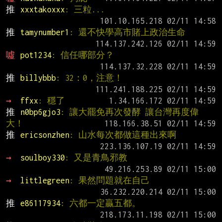
推 
xxxtakoxxx
: 三粒...
推 
tamynumber1
: 還不快學高市賭上政治生命
噓 
pot1234
: 信任哪部分？
推 
billybbb
: 32：0，注意！
→ 
ffxx
: 穩了
推 
n0bp6gjo3
: 讓大罷免再次發酵 讓台灣再度偉
大！
推 
ericsonzhen
: 山水每次都做這種出來啊
→ 
soulboy330
: 又是青鳥邪教
→ 
littlegreen
: 果然問題就在自己
推 
e86117934
: 六都一定贏五都。