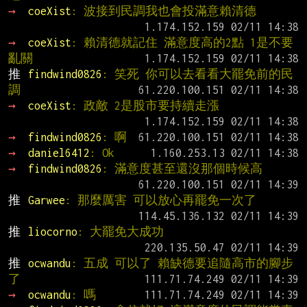
→ 
coeXist
: 波接到民調我也會投滿意賴清德
→ 
coeXist
: 賴清德就記住 滿意度高的2點 1是不要
亂關
推 
findwind0826
: 笑死 你可以去看看大罷免前的民
調
→ 
coeXist
: 政敵 2是股市要持續走漲
→ 
findwind0826
: 啊
→ 
daniel6412
: Ok
→ 
findwind0826
: 滿意度甚至還沒那個時候高
推 
Garwee
: 那麼厲害 可以放心再罷免一次了
推 
liocorno
: 大罷免大成功
推 
ocwandu
: 五成 可以了 賴缺德要追隨高市的腳步
了
→ 
ocwandu
: 嗎