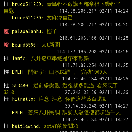
推 
bruce511239
: 青鳥都不敢講五都拿得下幾都了 
自慰
→ 
bruce511239
: 文麻痺自己
噓 
palapalanhu
: 穩了
噓 
Beard5566
: set新聞
推 
iamfc
: 八卦翻車串總是帶來歡樂
推 
BPLM
: 關鍵字: 山水民調 、 完訪1069人
推 
St3480
: 選前多樂觀 選後就多難過 看來忘了
32:0
推 
hitratio
: 注意 注意 你們這些藍白還動
→ 
BPLM
: 若來八卦民調 調訪人數隨便都超過千人
推 
battlewind
: set好的新聞XD