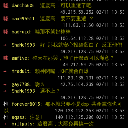
噓 
dancho606
: 這麼高，可以重選了吧
噓 
max995511
: 這麼高  要不要重選 ？
噓 
badruid
: 哇那不就好棒棒
→ 
ShaNe1993
: 好 那我就安心投給藍白了 反正他們
噓 
amfive
: 整天在那哭，施了什麼政可以滿意？
→ 
Mradult
: 賴神閉嘴，KMT就會自爆
→ 
gay7788
: 吻ㄌ
→ 
ShaNe1993
: 選不上？
推 
forever8015
: 那不就只要不是dpp 共產黨你也可
以
推 
aqsss
: 注意!
→ 
billgats
: 這麼高，大罷免再搞一次