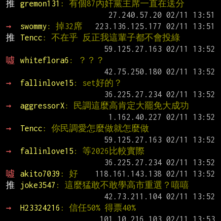
推 
gremon131
: 有個87內奸黨主席一直在送分
→ 
swommy
: 掉32席
推 
Tencc
: 不在乎 反正我這輩子都不會投綠
噓 
whiteflora6
: ？？？
→ 
fallinlove15
: set好的？
→ 
aggressorX
: 民調這麼高肯定大罷免大成功
→ 
Tencc
: 你民調愛怎麼做就怎麼做
→ 
fallinlove15
: 等2026比較實際
噓 
akito7039
: 好
推 
joke3547
: 這麼猛敢不敢學高市重選？嘻嘻
→ 
H23324216
: 信任50% 得票40%