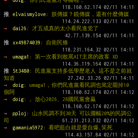
→ 
doig
: 你們民進黨才等輸啦，
推 
elvaismylove
: 朕傳媒？鏡傳媒，還有什麼傳媒
→ 
dai26
: 才五成真的太小看民進党了
推 
xx49874039
: 自衛民條
→ 
umaga1
: 第一次看到敢罵AIT主席的政客 XD
推 
St3480
: 民進黨支持多低學歷老人 這不是之前就
知道
→ 
doig
: umaga1，你們民進黨看民調也篤定罷掉10
個阿
→ 
doig
: 。放心2026、28國民黨會贏
→ 
pploj
: 山水民調不到30天 可以擺幅20%的民調公
司
→ 
gamania5972
: 看吧藍白就是愛自爆,笑死