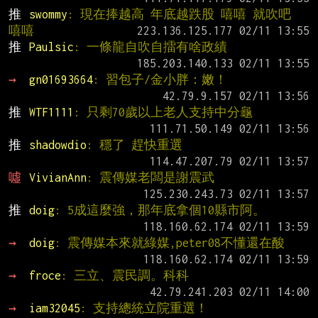
推 
swommy
: 現在捧越高 年底越跌股 嘻嘻 就吹吧 
嘻嘻
推 
Paulsic
: 一條龍自吹自擂有啥政績
→ 
gn01693664
: 習包子/金小胖：嫩！
推 
WTF1111
: 只剩70歲以上老人支持中分龜
推 
shadowdio
: 穩了 趕快重選
噓 
VivianAnn
: 震傳媒老闆是謝震武
推 
doig
: 5成這麼強，那年底拿個10縣市阿。
→ 
doig
: 震傳媒本來就綠媒,peter08不懂還在酸
→ 
froce
: 三立、震民調。科科
→ 
iam32045
: 支持總統立院重選！