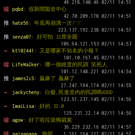
噓 
pqbd
: 假新聞製造中心
推 
hate56
: 年底再崩潰一次ㄏㄏ
推 
senza07
: 好可怕 32席全罷
→ 
kt102441
: 又是哪家不知名的小報？
噓 
LifeWalker
: 哪一個維度的民調 笑死人
推 
jamesli5
: 贏麻了 贏麻了
→ 
jackycheny
: 白癡,民進党內的民調嗎XDDD
→ 
ImaiLisa
: 好的 32:0
噓 
agow
: 好了啦垃圾獨裁黨
噓 
nainanana
: 狗屁