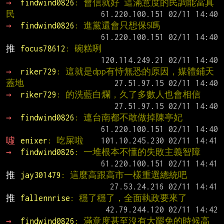
→ 
findwind0826
: 會信就好 這滿意度的民調能當真 
民
→ 
findwind0826
: 進黨還會只想保5嗎
推 
focus78612
: 碗糕咧
→ 
riker729
: 這就是dpp有恃無恐的原因，媒體鋪天
蓋地
→ 
riker729
: 的洗藍白爛，久了多數人也會相信
→ 
findwind0826
: 連台南都不敢做掉陳亭妃
噓 
enixer
: 吃屎啦
→ 
findwind0826
: 一堆根本不懂的失敗主義智障
推 
jay301479
: 這麼高跟高市一樣重選總統吧
推 
fallennrise
: 穩了穩了，全面執政要來了
→ 
findwind0826
: 滿意度甚至沒有大罷免的時候高