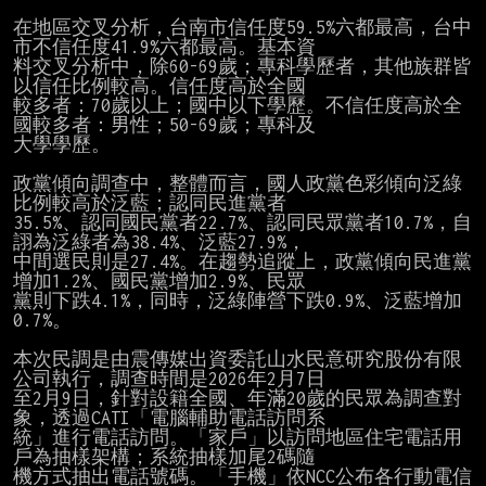
在地區交叉分析，台南市信任度59.5%六都最高，台中
市不信任度41.9%六都最高。基本資

料交叉分析中，除60-69歲；專科學歷者，其他族群皆
以信任比例較高。信任度高於全國

較多者：70歲以上；國中以下學歷。不信任度高於全
國較多者：男性；50-69歲；專科及

大學學歷。

政黨傾向調查中，整體而言，國人政黨色彩傾向泛綠
比例較高於泛藍；認同民進黨者

35.5%、認同國民黨者22.7%、認同民眾黨者10.7%，自
詡為泛綠者為38.4%、泛藍27.9%，

中間選民則是27.4%。在趨勢追蹤上，政黨傾向民進黨
增加1.2%、國民黨增加2.9%、民眾

黨則下跌4.1%，同時，泛綠陣營下跌0.9%、泛藍增加
0.7%。

本次民調是由震傳媒出資委託山水民意研究股份有限
公司執行，調查時間是2026年2月7日

至2月9日，針對設籍全國、年滿20歲的民眾為調查對
象，透過CATI「電腦輔助電話訪問系

統」進行電話訪問。「家戶」以訪問地區住宅電話用
戶為抽樣架構；系統抽樣加尾2碼隨

機方式抽出電話號碼。「手機」依NCC公布各行動電信