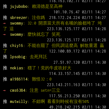
推 
jujubobo
: 賴清德是至高神
推 
sbreezer
: 注你媽
→ 
swommy
: 32:0 開票當天所有名嘴的臉都垮了 垮
了 這
→ 
swommy
: 麼快就忘了 笑死
推 
chiy16
: 不能在罷了 但民調這麼高 解散重選 贏
了
推 
lpsobig
: 去死拜託
推 
nokias
: 穩了！党的牛皮吹好大
推 
a1986114
: 難怪32：0
→ 
cms6384
: 注意 setn=三立
推 
mutwilly
: 不錯啊 看看到時候有沒有50%