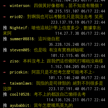
→ 
winterson
: 四個黃好像都有，苗不知道有幾個？
→ 
eric02
: 對啊我也可以考醫生只是我沒去考 笑死
推 
Nighteif
: 嗆他這統計學上信度多少，數據拿出
來阿
推 
summer08818
: 這叫做自慰
推 
steven005
: 也是啦 有沒有實務經驗呢
→ 
ziso
: 本科沒考上 跟我們這些鄉民打嘴砲沒兩樣
→ 
pricekin
: 阿苗只是不想考怎麼可能考不上~
→ 
taiwanlaws
: 我指的是司律類的 絕對不到很多是
沒牌
推 
cool10528
: 考不上的都說自己懶得去考
推 
ayubabbit
: 當年怎麼嘴馬英九的