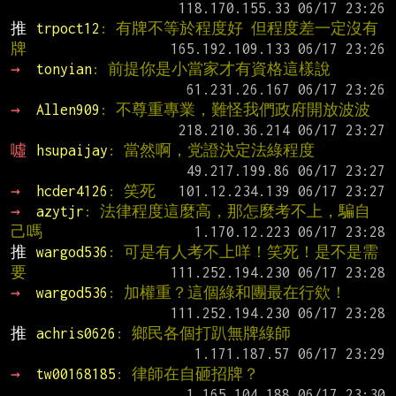
推 
trpoct12
: 有牌不等於程度好 但程度差一定沒有
牌
→ 
tonyian
: 前提你是小當家才有資格這樣說
→ 
Allen909
: 不尊重專業，難怪我們政府開放波波
噓 
hsupaijay
: 當然啊，党證決定法綠程度
→ 
hcder4126
: 笑死
→ 
azytjr
: 法律程度這麼高，那怎麼考不上，騙自
己嗎
推 
wargod536
: 可是有人考不上咩！笑死！是不是需
要
→ 
wargod536
: 加權重？這個綠和團最在行欸！
推 
achris0626
: 鄉民各個打趴無牌綠師
→ 
tw00168185
: 律師在自砸招牌？