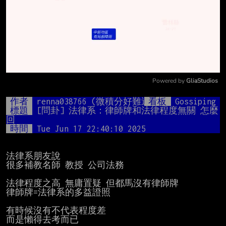
Powered by 
GliaStudios
Mute
作者
renna038766 (微積分好難過)
看板
Gossiping
標題
[問卦] 法律系：律師牌和法律程度無關 怎麼
回
時間
Tue Jun 17 22:40:10 2025
法律系朋友說

很多補教名師 教授 公司法務

法律程度之高 無庸置疑 但都馬沒有律師牌

律師牌=法律系的多益證照

有時候沒有不代表程度差

而是懶得去考而已
