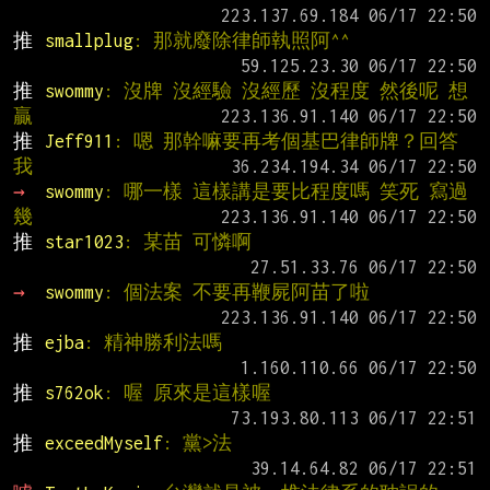
推 
smallplug
: 那就廢除律師執照阿^^
推 
swommy
: 沒牌 沒經驗 沒經歷 沒程度 然後呢 想
贏
推 
Jeff911
: 嗯 那幹嘛要再考個基巴律師牌？回答
我
→ 
swommy
: 哪一樣 這樣講是要比程度嗎 笑死 寫過
幾
推 
star1023
: 某苗 可憐啊
→ 
swommy
: 個法案 不要再鞭屍阿苗了啦
推 
ejba
: 精神勝利法嗎
推 
s762ok
: 喔 原來是這樣喔
推 
exceedMyself
: 黨>法