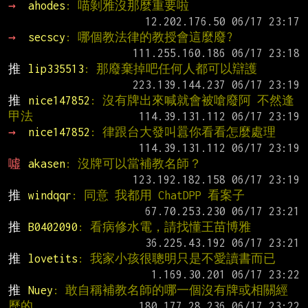
→ 
ahodes
: 喵剝雅沒那麼重要啦
→ 
secscy
: 哪個教法律的教授會這麼廢?
推 
lip335513
: 那廢棄掉吧任何人都可以辯護
推 
nice147852
: 沒有牌出來喊就會被嗆廢阿 不然逢
甲法
→ 
nice147852
: 律跟台大發叫囂你看看怎麼處理
噓 
akasen
: 沒牌可以當補教名師？
推 
windqqr
: 同意 我都用 ChatDPP 看案子
推 
B0402090
: 看病修水電，請找懂王苗博雅
推 
lovetits
: 我家小孩很聰明只是不愛讀書而已
推 
Nuey
: 敢自稱補教名師的哪一個沒有牌或相關經
歷的