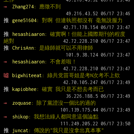
→ 
Zhang274
: 應徵不到
推 
gene51604
: 對啊 但連執照都沒有 毫無說服力
推 
hesashiaaron
: 確實啊！但能上國際期刊的程度
絕對
推 
ChrisAnn
: 是綠師就可以不用律師
→ 
hesashiaaron
: 不會差啦！
噓 
bigwhiteeat
: 綠共党苗哥姐是考N次考不上欸
推 
kapiobhee
: 確實 我只是不想去考而已
→ 
zoquase
: 除了黨證沒一個比的過的
→ 
shikop
: 我想法綠人都同意這個論點
推 
juncat
: 傳說的"我只是沒拿出真本事"