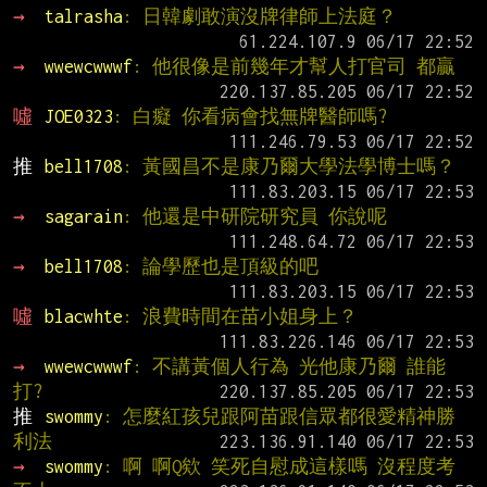
→ 
talrasha
: 日韓劇敢演沒牌律師上法庭？
→ 
wwewcwwwf
: 他很像是前幾年才幫人打官司 都贏
噓 
JOE0323
: 白癡 你看病會找無牌醫師嗎?
推 
bell1708
: 黃國昌不是康乃爾大學法學博士嗎？
→ 
sagarain
: 他還是中研院研究員 你說呢
→ 
bell1708
: 論學歷也是頂級的吧
噓 
blacwhte
: 浪費時間在苗小姐身上？
→ 
wwewcwwwf
: 不講黃個人行為 光他康乃爾 誰能
打?
推 
swommy
: 怎麼紅孩兒跟阿苗跟信眾都很愛精神勝
利法
→ 
swommy
: 啊 啊Q欸 笑死自慰成這樣嗎 沒程度考