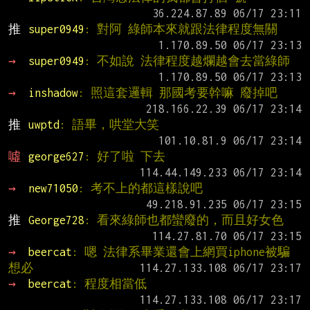
推 
super0949
: 對阿 綠師本來就跟法律程度無關
→ 
super0949
: 不如說 法律程度越爛越會去當綠師
→ 
inshadow
: 照這套邏輯 那國考要幹嘛 廢掉吧
推 
uwptd
: 語畢，哄堂大笑
噓 
george627
: 好了啦 下去
→ 
new71050
: 考不上的都這樣說吧
推 
George728
: 看來綠師也都蠻廢的，而且好女色
→ 
beercat
: 嗯 法律系畢業還會上網買iphone被騙
想必
→ 
beercat
: 程度相當低