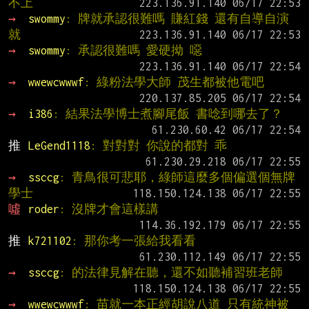
不上
→ 
swommy
: 牌就承認很難嗎 賺紅錢 還有自導自演 
就
→ 
swommy
: 承認很難嗎 愛硬拗 噁
→ 
wwewcwwwf
: 綠粉法學大師 茂生都被他電吧
→ 
i386
: 結果法學博士煮腳尾飯 書唸到哪去了？
推 
LeGend1118
: 對對對 你說的都對 乖
→ 
ssccg
: 青鳥很可悲耶，綠師這麼多個偏選個無牌
學士
噓 
roder
: 沒牌才會這樣講
推 
k721102
: 那你考一張給我看看
→ 
ssccg
: 的法律見解在聽，還不如聽補習班老師
→ 
wwewcwwwf
: 苗就一本正經胡說八道 只有統神被