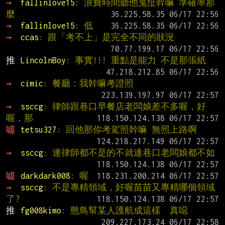
→ 
fallinlove15
: 浪費時間聽他鬼扯幹嘛 準確率那
麼
→ 
fallinlove15
: 低
→ 
ccas
: 跟「考不上」是完全不同的狀況
推 
LincolnBoy
: 事實!!! 重點是能力 不是那張紙
→ 
cimic
: 餐廳：我幹嘛考證照
→ 
ssccg
: 律師跟巷口早餐店老闆娘差不多喔，好
喔，那
噓 
tetsu327
: 回他那你考駕照幹嘛 無照上路啊
→ 
ssccg
: 連律師都不是的不就連巷口老闆娘都不如
噓 
darkdark008
: 喔
→ 
ssccg
: 不是專精領域，好喔苗苗又專精哪個領域
了?
推 
fg008kimo
: 憨鳥幫某人護航成這樣  真噁