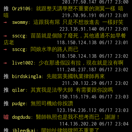
推 
Orz9106
: 就跟整天講學歷不重要的測翼一樣 嘻
嘻
→ 
swommy
: 這跟我有屌 只是不想放進去 一樣好笑
→ 
ssccg
: 苗苗就是個除了廢死，其他通通不如早餐
店老
→ 
ssccg
: 闆娘水準的路人而已
→ 
live1002
: 少在那邊假設有拉，現在就是沒有啊
推 
birdskingla
: 先能當美國執業律師再來
推 
qilar
: 其實我是法學大師 有需要跟你說嗎
推 
pudge
: 無照司機給你按讚
噓 
dogdudu
: 醫師執照也是我不想考而已，謝謝！
推 
jbleedkai
: 開始扯律師牌照不重要了