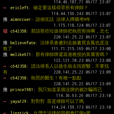
→ 
ericleft
: 確定要這樣得罪所有律師？
推 
aimnccuer
: 說個笑話 法律人蹲國考N年
噓 
c642358
: 那請那些垃圾律師把執照剪掉啊，北七
推 
believefate
: 法律系會傻到去臉書買哀鳳也是沒
救了
推 
melike671
: 那有律師牌還當過教授的算厲害嗎？
→ 
c642358
: 請法律系人以後生病去找密醫，不要找
有
→ 
c642358
: 執照的醫生！有種一點點
推 
prince1981
: 我只知道某個沒牌的被詐騙而已
→ 
yaya129
: 對對對 苗是律師可以了嗎
→ 
lipstick
: 台灣念法律的我都會打個*號