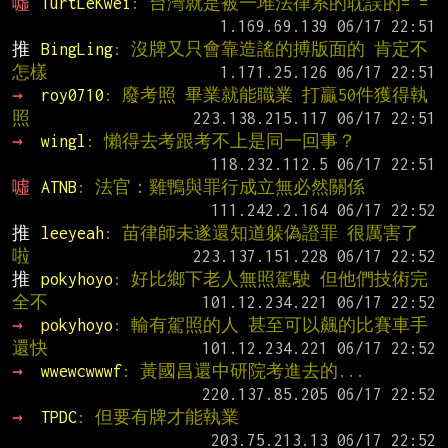
噓 
TurtLeKwei
: 台灣就是被一堆法律系的耽誤的= =
推 
BingLing
: 沒牌又只會靠造謠的搏版面的 肯定不
怎樣
→ 
roy0710
: 廢考照 畢業就能職業 打贏50件獲得執
照
→ 
wingl
: 懶得去考跟考不上是同一回事？
噓 
ATNB
: 法官：雞鴨與罪行成立無必然關係
推 
leeyeah
: 苗律師未遂還知道躲偽證罪 很厲害了
啦
推 
pokyhoyo
: 好比鄉下老人無照駕駛 但他們技術完
全不
→ 
pokyhoyo
: 輸有駕照的人 甚至可以飆的比賽車手
還快
→ 
wwewcwwwf
: 黃國昌還中研院考進去的...
→ 
TPDC
: 但要有牌才能執業