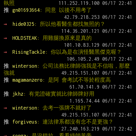
執照
推 
gn01693664
: 同意 以後不用考了
→ 
hide0325
: 所以他看醫生都找無照的？
→ 
HOLDSTEAK
: 用雞腿換原來是真的
→ 
RisingTackle
: 你以為是在演怪醫黑傑克喔？
推 
winterson
: 公司法務比律師強我是不信啦，那麼
強就
推 
magamanzero
: 是阿 會考試不等於程度高
推 
jkhz
: 有党證確實就比律師牌好用
→ 
winterson
: 去考一張牌不就好了
推 
forgiveus
: 連法律系都沒有念不是更強？
→ 
ronga
: 是沒錯拉  看看綠師黃帝