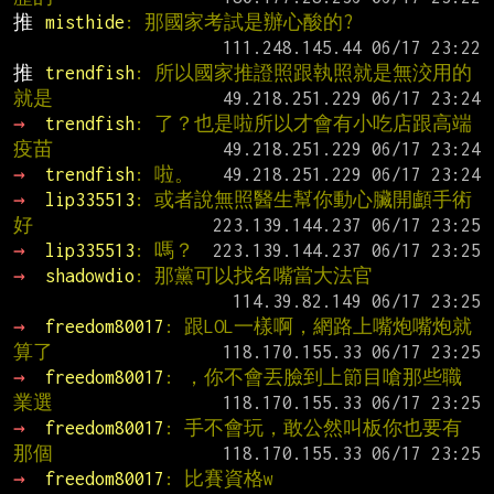
推 
misthide
: 那國家考試是辦心酸的?
推 
trendfish
: 所以國家推證照跟執照就是無洨用的
就是
→ 
trendfish
: 了？也是啦所以才會有小吃店跟高端
疫苗
→ 
trendfish
: 啦。
→ 
lip335513
: 或者說無照醫生幫你動心臟開顱手術
好
→ 
lip335513
: 嗎？
→ 
shadowdio
: 那黨可以找名嘴當大法官
→ 
freedom80017
: 跟LOL一樣啊，網路上嘴炮嘴炮就
算了
→ 
freedom80017
: ，你不會丟臉到上節目嗆那些職
業選
→ 
freedom80017
: 手不會玩，敢公然叫板你也要有
那個
→ 
freedom80017
: 比賽資格w