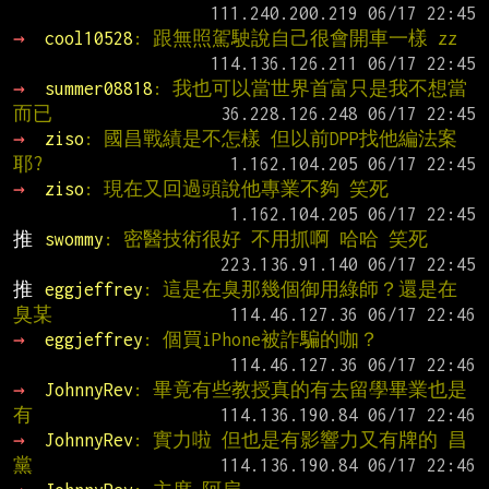
→ 
cool10528
: 跟無照駕駛說自己很會開車一樣 zz
→ 
summer08818
: 我也可以當世界首富只是我不想當
而已
→ 
ziso
: 國昌戰績是不怎樣 但以前DPP找他編法案
耶?
→ 
ziso
: 現在又回過頭說他專業不夠 笑死
推 
swommy
: 密醫技術很好 不用抓啊 哈哈 笑死
推 
eggjeffrey
: 這是在臭那幾個御用綠師？還是在
臭某
→ 
eggjeffrey
: 個買iPhone被詐騙的咖？
→ 
JohnnyRev
: 畢竟有些教授真的有去留學畢業也是
有
→ 
JohnnyRev
: 實力啦 但也是有影響力又有牌的 昌
黨