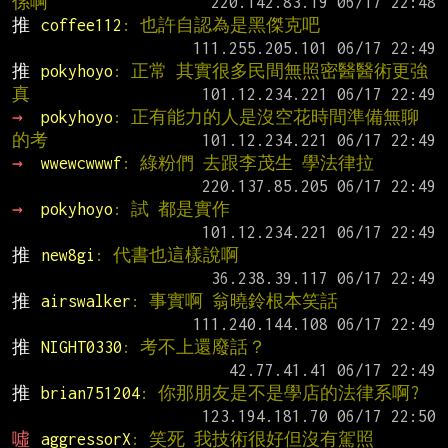
係啊
推 
coffee112
: 也許自認為是黑傑克吧
推 
pokyhoyo
: 正常 其實很多民間無照密醫醫術更強 
真
→ 
pokyhoyo
: 正有能力的人是沒空花時間準備無聊
的考
→ 
wwewcwwwf
: 綠粉們 去跟李茂生 學法律拉
→ 
pokyhoyo
: 試 都是實作
推 
new8gi
: 代書也這樣說啊
推 
airswalker
: 事實啊 翁曉鈴根本笑話
推 
NIGHT0330
: 考不上還廢話？
推 
brian751204
: 你那朋友是不是學店的法律系啊?
噓 
aggressorX
: 笑死 我技術很好但沒有駕照