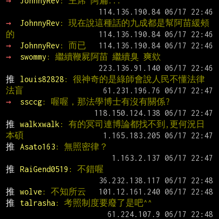
→ 
JohnnyRev
: 主席 阿扁...
→ 
JohnnyRev
: 現在說這種話的九成都是幫阿苗緩頰
的
→ 
JohnnyRev
: 而已
→ 
swommy
: 繼續鞭屍阿苗 繼續臭 爽欸
推 
louis82828
: 很神奇的是綠師會說人民不懂法律
法盲
→ 
ssccg
: 喔喔，那法學博士有沒有關係?
推 
walkxwalk
: 有的冥司連博論都找不到,更何況日
本碩
推 
Asato163
: 無照密律？
推 
RaiGend0519
: 不錯喔
推 
wolve
: 不知所云
推 
talrasha
: 考照制度要廢了是吧^^