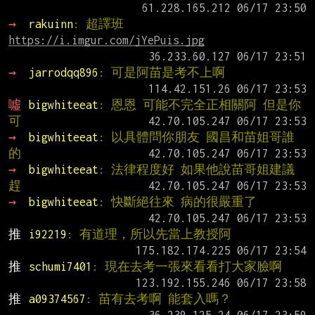
→ 
rakuinn
: 超譯班
https://i.imgur.com/jYePuis.jpg
→ 
jarrodqq896
: 可是阿苗是考不上啊
噓 
bigwhiteeat
: 恩恩 可能不完全正相關阿 但是你
可
→ 
bigwhiteeat
: 以具體問你朋友 國昌和苗姐哥誰
的
→ 
bigwhiteeat
: 法律程度好 如果他說苗哥姐建議
趕
→ 
bigwhiteeat
: 快斷絕往來 病的很嚴重了
推 
i92219
: 有道理，所以先當上教授阿
推 
schumi7401
: 現在去考一張來看看打大家臉啊
推 
a09374567
: 苗有去考啊 能套入嗎？