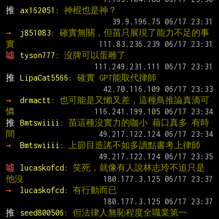
推 
ax162051
: 神棍也是神？
→ 
j851083
: 確實無關，但苗只展現了能力不足的事
實
噓 
tyson777
: 沒牌可以蛋雕了
推 
LipaCat5566
: 確實 GPT能取代律師
→ 
drmactt
: 也可能是又懶又差，這種鳥推論真滴可
憐
推 
Bmtswiiii
: 苗這種沒實力的咖小 藉口真多 有時
間
→ 
Bmtswiiii
: 上節目造謠不如多讀點書考上律師
噓 
lucaskofcd
: 笑死，就像有人說林志玲不追只是
他沒
→ 
lucaskofcd
: 有行動而已
推 
seed800506
: 但法律人無恥程度全職業第一