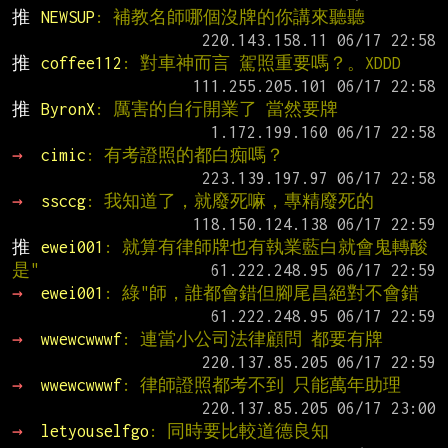
推 
NEWSUP
: 補教名師哪個沒牌的你講來聽聽
推 
coffee112
: 對車神而言 駕照重要嗎？。XDDD
推 
ByronX
: 厲害的自行開業了 當然要牌
→ 
cimic
: 有考證照的都白痴嗎？
→ 
ssccg
: 我知道了，就廢死嘛，專精廢死的
推 
ewei001
: 就算有律師牌也有執業藍白就會鬼轉酸
是"
→ 
ewei001
: 綠"師，誰都會錯但腳尾昌絕對不會錯
→ 
wwewcwwwf
: 連當小公司法律顧問 都要有牌
→ 
wwewcwwwf
: 律師證照都考不到 只能萬年助理
→ 
letyouselfgo
: 同時要比較道德良知