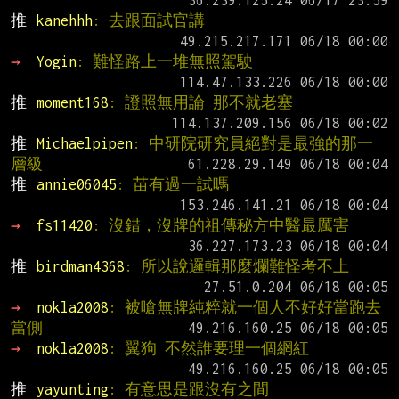
推 
kanehhh
: 去跟面試官講
→ 
Yogin
: 難怪路上一堆無照駕駛
推 
moment168
: 證照無用論 那不就老塞
推 
Michaelpipen
: 中研院研究員絕對是最強的那一
層級
推 
annie06045
: 苗有過一試嗎
→ 
fs11420
: 沒錯，沒牌的祖傳秘方中醫最厲害
推 
birdman4368
: 所以說邏輯那麼爛難怪考不上
→ 
nokla2008
: 被嗆無牌純粹就一個人不好好當跑去
當側
→ 
nokla2008
: 翼狗 不然誰要理一個網紅
推 
yayunting
: 有意思是跟沒有之間