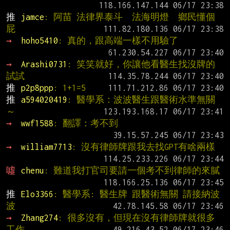
推 
jamce
: 阿苗 法律界泰斗  法海明燈  鄉民懂個
屁
→ 
hoho5410
: 真的，跟高端一樣不用驗了
→ 
Arashi0731
: 笑笑就好，你讓他看醫生找沒牌的
試試
推 
p2p8ppp
: 1+1=5
推 
a594020419
: 醫學系：波波醫生跟醫術水準無關
～
→ 
wwf1588
: 翻譯：考不到
→ 
william7713
: 沒有律師牌跟我去找GPT有啥兩樣
噓 
chenu
: 難道我打官司要請一個考不到律師的來膩
推 
Elo3366
: 醫學系: 醫生牌 跟醫術無關 請接納波
波
→ 
Zhang274
: 很多沒有，但現在沒有律師牌就很多
工作