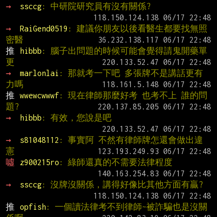
→ 
ssccg
: 中研院研究員有沒有關係?
→ 
RaiGend0519
: 建議你朋友以後看醫生都要找無照
密醫
推 
hibbb
: 腦子出問題的時候可能會覺得請鬼開藥單
更
→ 
marlonlai
: 那就考一下吧 多張牌不是講話更有
力嗎
推 
wwewcwwwf
: 現在律師那麼好考 也考不上 誰的問
題?
→ 
hibbb
: 有效，您說是吧
→ 
s81048112
: 事實阿 不然有律師牌怎還會做出違
憲
噓 
z900215ro
: 綠師還真的不需要法律程度
→ 
ssccg
: 沒牌沒關係，講得好像比其他方面有贏?
推 
opfish
: 一個讀法律考不到律師~被詐騙也是沒關