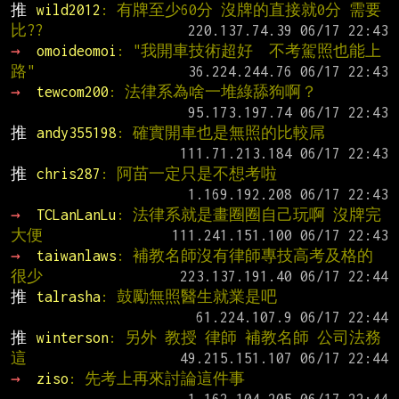
推 
wild2012
: 有牌至少60分 沒牌的直接就0分 需要
比??
→ 
omoideomoi
: "我開車技術超好  不考駕照也能上
路"
→ 
tewcom200
: 法律系為啥一堆綠舔狗啊？
推 
andy355198
: 確實開車也是無照的比較屌
推 
chris287
: 阿苗一定只是不想考啦
→ 
TCLanLanLu
: 法律系就是畫圈圈自己玩啊 沒牌完
大便
→ 
taiwanlaws
: 補教名師沒有律師專技高考及格的
很少
推 
talrasha
: 鼓勵無照醫生就業是吧
推 
winterson
: 另外 教授 律師 補教名師 公司法務  
這
→ 
ziso
: 先考上再來討論這件事