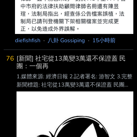
diefishfish
·
八卦 Gossiping
·
15小時前
76
[新聞] 社宅從13萬變3萬還不保證蓋 民
團：一個再
1.媒體來源: 經濟日報 2.記者署名: 游智文 3.完整
新聞標題: 社宅從13萬變3萬還不保證蓋 民團：
一個再也等不到的家 4.完整新聞內文: 民團今舉
行記者會譴責賴政府新版社宅計畫，民團表示，
賴政府將直接興辦社會住宅新增 目標，從選前
承諾的8年13萬戶，一舉砍到3萬戶，且連3萬戶
也不保證，不只是創惡例， 更是毀制度。對苦
於居住不安的民眾而言，一個再也等不到的家。