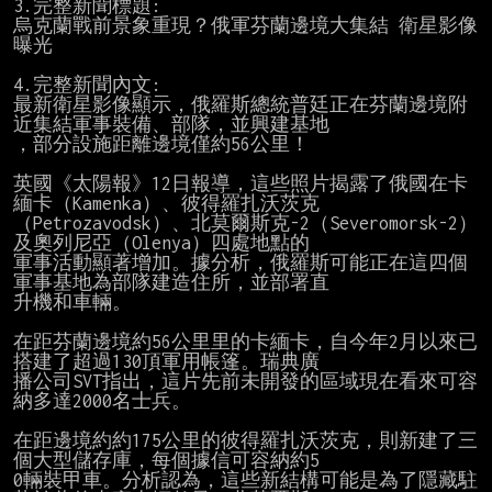
3.完整新聞標題:

烏克蘭戰前景象重現？俄軍芬蘭邊境大集結 衛星影像
曝光

4.完整新聞內文:

最新衛星影像顯示，俄羅斯總統普廷正在芬蘭邊境附
近集結軍事裝備、部隊，並興建基地

，部分設施距離邊境僅約56公里！

英國《太陽報》12日報導，這些照片揭露了俄國在卡
緬卡（Kamenka）、彼得羅扎沃茨克

（Petrozavodsk）、北莫爾斯克-2（Severomorsk-2）
及奧列尼亞（Olenya）四處地點的

軍事活動顯著增加。據分析，俄羅斯可能正在這四個
軍事基地為部隊建造住所，並部署直

升機和車輛。

在距芬蘭邊境約56公里里的卡緬卡，自今年2月以來已
搭建了超過130頂軍用帳篷。瑞典廣

播公司SVT指出，這片先前未開發的區域現在看來可容
納多達2000名士兵。

在距邊境約約175公里的彼得羅扎沃茨克，則新建了三
個大型儲存庫，每個據信可容納約5

0輛裝甲車。分析認為，這些新結構可能是為了隱藏駐