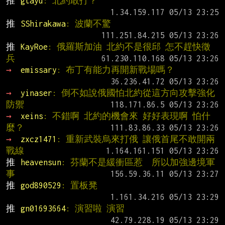
推 
gtayu
: 北約敢打？
推 
SShirakawa
: 波蘭不驚
推 
KayRoe
: 俄羅斯加油 北約不是很邱 怎不趕快徵
兵
→ 
emissary
: 布丁有能力再開新戰場嗎？
→ 
yinaser
: 倒不如說俄國怕北約從這方向攻擊強化
防禦
→ 
xeins
: 不錯啊 北約的機會來 好好表現啊 怕什
麼？
→ 
zxcz1471
: 重新武裝烏來打俄 讓俄首尾不敢開兩
戰線
推 
heavensun
: 芬蘭不是緩衝區惹  所以加強邊境軍
事
推 
god890529
: 置板凳
推 
gn01693664
: 演習啦 演習