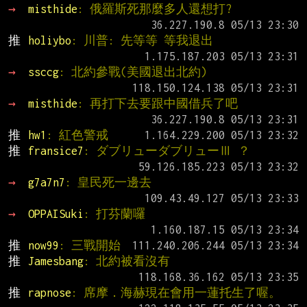
→ 
misthide
: 俄羅斯死那麼多人還想打?
推 
holiybo
: 川普: 先等等 等我退出
→ 
ssccg
: 北約參戰(美國退出北約)
→ 
misthide
: 再打下去要跟中國借兵了吧
推 
hw1
: 紅色警戒
推 
fransice7
: ダブリューダブリューⅢ ？
→ 
g7a7n7
: 皇民死一邊去
→ 
OPPAISuki
: 打芬蘭囉
推 
now99
: 三戰開始
推 
Jamesbang
: 北約被看沒有
推 
rapnose
: 席摩．海赫現在會用一蓮托生了喔。