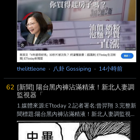
https://i.imgur.com/edDklnN.gif --
thelittleone
·
八卦 Gossiping
·
14小時前
62
[新聞] 陽台黑內褲沾滿精液！新北人妻調
監視器「
1.媒體來源:ETtoday 2.記者署名:曾羿翔 3.完整新
聞標題:陽台黑內褲沾滿精液！新北人妻調監視器
「發現兇手」崩潰：竟是他 4.完整新聞內文: 記
者曾羿翔／綜合報導 新北市土城區一名人妻今
年3月間發現，原本晾曬在住家陽台的黑色內褲