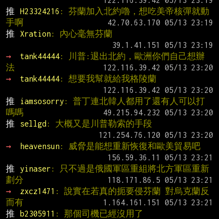
推 
H23324216
: 芬蘭加入北約嚕，想吃美帝核彈就動
手啊
推 
Xration
: 內心毫無芬蘭
→ 
tank44444
: 川普:退出北約，歐洲你們自己想辦
法
→ 
tank44444
: 想要我幫就給我格陵蘭
推 
iamsosorry
: 普丁連北韓人都用了還有人可以打
嗎嗎
推 
sellgd
: 大概又是川普勒索的手段
→ 
heavensun
: 威脅是能想重新恢復和歐美貿易吧
推 
yinaser
: 只不過是俄國軍區重組將北方軍區重新
劃分
→ 
zxcz1471
: 說實在若真的扼要侵芬蘭 對烏克蘭反
而有
推 
b2305911
: 那個司機已經沒用了