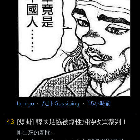
疑遭人取走，之 後更沾有大量精液，察覺情況
有異後隨即調閱住家監視器查看，沒想到竟發現
涉事者竟是 同住之「丈夫的爺爺」。女子事後
氣憤報警並提出告訴，全案經新北地檢署偵辦
後，日前 偵查終結。 趁家中無人取走衣物 事
後再掛回原處 綜合媒體報導，檢警調查，涉案
男子與孫媳一同居住在
lamigo
·
八卦 Gossiping
·
15小時前
43
[爆卦] 韓國足協被爆性招待收買裁判！
剛出來的新聞~