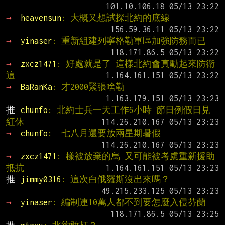
→ 
heavensun
: 大概又想試探北約的底線
→ 
yinaser
: 重新組建列寧格勒軍區加強防務而已
→ 
zxcz1471
: 好處就是了 這樣北約會真動起來防衛 
這
→ 
BaRanKa
: 才2000緊張啥勒
推 
chunfo
: 北約士兵一天工作6小時 節日例假日見
紅休
→ 
chunfo
:  七八月還要放兩星期暑假
→ 
zxcz1471
: 樣被放棄的烏 又可能被考慮重新援助
抵抗
推 
jimmy0316
: 這次白俄羅斯沒出來嗎？
→ 
yinaser
: 編制連10萬人都不到要怎麼入侵芬蘭