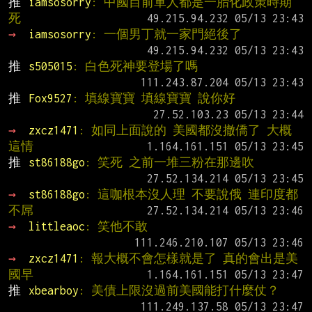
推 
iamsosorry
: 中國目前軍人都是一胎化政策時期 
死
→ 
iamsosorry
: 一個男丁就一家門絕後了
推 
s505015
: 白色死神要登場了嗎
推 
Fox9527
: 填線寶寶 填線寶寶 說你好
→ 
zxcz1471
: 如同上面說的 美國都沒撤僑了 大概
這情
推 
st86188go
: 笑死 之前一堆三粉在那邊吹
→ 
st86188go
: 這咖根本沒人理 不要說俄 連印度都
不屌
→ 
littleaoc
: 笑他不敢
→ 
zxcz1471
: 報大概不會怎樣就是了 真的會出是美
國早
推 
xbearboy
: 美債上限沒過前美國能打什麼仗？