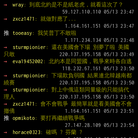
→ 
wray
: 到底北約是不是紙老虎，就看這次了？
→ 
zxcz1471
: 就做對應了...
推 
tooeasy
: 我笑普丁不敢啦
→ 
sturmpionier
: 還在美國會下場 別夢了啦 美國
只敢
→ 
eva19452002
: 北約本是同盟國，戰爭來時各自逃
→ 
sturmpionier
: 下場欺負弱國 結果連北韓越南都
繞賽
→ 
sturmpionier
: 對上中俄這類同量級的只能搞代
理人
→ 
zxcz1471
: 會不會戰爭 最簡單就是看美國會不會
撤僑
推 
opmikoto
: 要打再繼續戰爭嗎
→ 
horace0323
: 確嗎 ? 芬蘭 ?