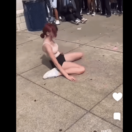
女的會直接被打死 有沒有這麼誇張？
http://i.imgur.com/bWnLTqg.jpg 看到下面有人
說 女生唯一能贏的 就只有這樣幾類會怕傷到妳
的 現實中男女差距原來這麼大？ 有沒有八卦？
-- 真假 男生優勢這麼大喔.. 怎你的說法跟大家不
一