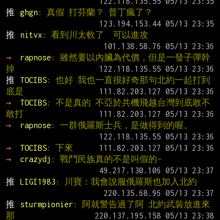
推 
ghgn
: 真假 打芬蘭？ 普丁瘋了？
推 
nitvx
: 看到川太軟了  可以進攻
→ 
rapnose
: 雖然要以內臟為代價，但是一發子彈幹
掉
推 
TOCIBS
: 也好 我也一直很好奇那句北約一起打到
底是
→ 
TOCIBS
: 不是真的 不亞於共機飛越台灣到底敢不
敢打
→ 
rapnose
: 一群俄羅斯士兵，是做得到的喔。
→ 
TOCIBS
: 下來
→ 
crazydj
: 戰鬥民族真的不是叫假的~
推 
LIGI1983
: 川寶：我會說服俄羅斯也加入北約
推 
sturmpionier
: 阿就警告過了阿 北約武裝放進來 
那