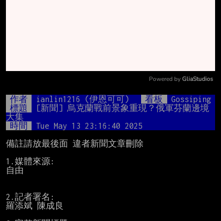
Powered by 
GliaStudios
Mute
作者
ianlin1216 (伊恩可可)
看板
Gossiping
標題
[新聞] 烏克蘭戰前景象重現？俄軍芬蘭邊境
大集
時間
Tue May 13 23:16:40 2025
備註請放最後面 違者新聞文章刪除

1.媒體來源:

自由

2.記者署名:

羅添斌 陳成良
