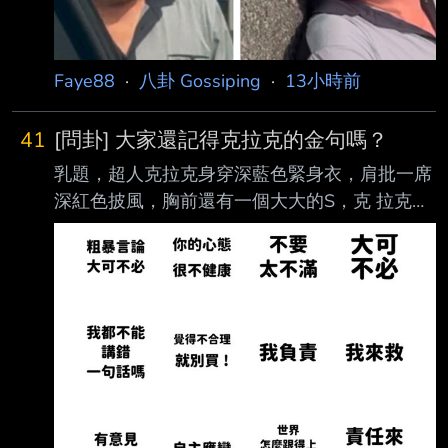
重，甚至恐有失明之虞，對此 ，校方7日回應，
將全力提供必要協助，並將學生暫時停課。 據
了解，女老師為代理老師，2年前轉到該所國中
Faye88
·
八卦 Gossiping
·
13小時前
服務，負責教生物，只
41
[問卦] 大家還記得克拉克的金句嗎？
乳題，超人克拉克身穿深藍色緊身衣，肩批一席
深紅色披風，胸前還有一個大大的S，克 拉克也
有一些金句朗朗上口，大家還記得克拉克講過什
麼金句嗎？ --