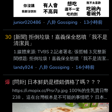
junior020486
·
八卦 Gossiping
·
13小時前
30
[新聞] 拒倒垃圾！嘉義保全怒噴「我不是
清潔員」
1.媒體來源: TVBS 2.記者署名: 張哲輔 3.完整新
聞標題: 拒倒垃圾！嘉義保全怒噴「我不是清潔
員」 上班3天秒被開除 4.完整新聞內文: 一名陳
landy924
·
八卦 Gossiping
·
14小時前
姓男子在嘉義某社區擔任管理員，沒想到才正式
上班短短3天，就因為拒絕清理管 理室衛生、倒
爆
[問卦] 日本鮮奶是標錯價格了嗎？？？
垃圾，甚至對沒帶車道遙控器的住戶怒目相向，
https://i.mopix.cc/Prsr7p.jpg 100%的生乳賣日幣
當場遭管委會解僱。陳男不 服，認為自己遭到
238， 這在台灣根本是不可能的事情吧？ 日本鮮
無故解僱，向法院提起訴訟，要求確認僱傭關係
奶是標錯價格了嗎？？？ 有沒有八卦呢？ --
存在，並索討2年的薪 資。嘉義地方法院審理