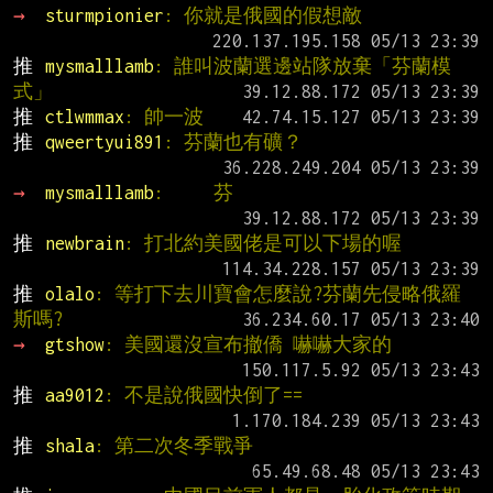
→ 
sturmpionier
: 你就是俄國的假想敵
推 
mysmalllamb
: 誰叫波蘭選邊站隊放棄「芬蘭模
式」
推 
ctlwmmax
: 帥一波
推 
qweertyui891
: 芬蘭也有礦？
→ 
mysmalllamb
:     芬
推 
newbrain
: 打北約美國佬是可以下場的喔
推 
olalo
: 等打下去川寶會怎麼說?芬蘭先侵略俄羅
斯嗎?
→ 
gtshow
: 美國還沒宣布撤僑 嚇嚇大家的
推 
aa9012
: 不是說俄國快倒了==
推 
shala
: 第二次冬季戰爭