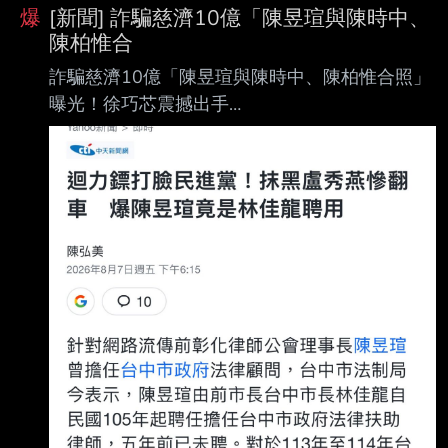
爆
[新聞] 詐騙慈濟10億「陳昱瑄與陳時中、
陳柏惟合
詐騙慈濟10億「陳昱瑄與陳時中、陳柏惟合照」
曝光！徐巧芯震撼出手
https://ctinews.com/news/items/8knJwlr4Wo 中
天新聞 2026/08/07 18:25 記者李奕緯 律師陳昱
瑄疫情期間誆稱有管道購買BNT疫苗詐騙慈濟
10.6億元遭起訴，時任中央防疫指 揮官、政委陳
時中今（7）日發長文喊冤當年遭抹黑擋疫苗，
綠營紛紛讚聲。國民黨立委 徐巧芯則揭陳昱瑄與
綠營關係密切。 徐巧芯7日發文。（圖／翻攝徐
巧芯臉書） 徐巧芯臉書7日傍晚發文，今天民進
黨扯了一整天藍白，結果陳昱瑄20