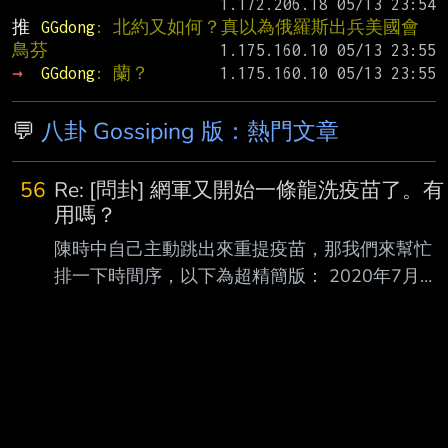
推 
GGdong
: 北約又如何？真以為俄羅斯出兵美國會
鳥芬
→ 
GGdong
: 蘭？
💬
八卦 Gossiping 版：熱門文章
56
Re: [問卦] 網軍又開始一條龍洗疫苗了。有
用嗎？
陳時中自己主動跳出來重提疫苗，那我們來幫忙
排一下時間序，以下為超精簡版： 2020年7月，
衛福部透過美國輝瑞要跟德國BNT購買疫苗，不
過上海復興已經取得大中華地 區的代理權，所以
BNT跟民進黨說，請去找上海復興談，但民進黨
因為抗 拒接洽，此時前行政院長林全的東洋公司
願意當橋樑，接手與上海復興的採購。 2020年
10月，指揮中心宣稱東洋未獲得授權（被東洋駁