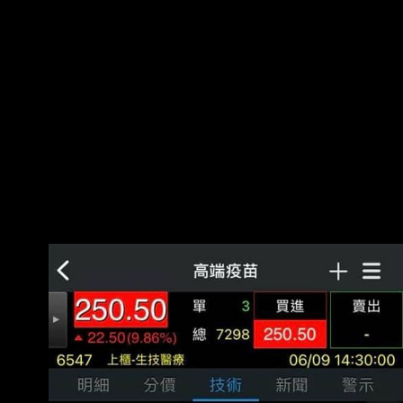
斥）、且從未想買超過1000萬劑， 林全不爽的
說。 這時間到隔年2月，還有、信東、雅各臣等跳
進來攪和，簡言之就是 民進黨各方派系各顯神
通，都想吃到疫苗採購