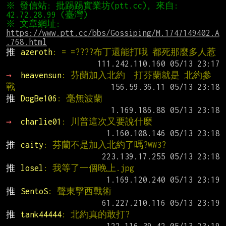
※ 發信站: 批踢踢實業坊(ptt.cc), 來自: 
※ 文章網址: 
https://www.ptt.cc/bbs/Gossiping/M.1747149402.A
.768.html
推 
azeroth
: = =????布丁還能打哦 都死那麼多人惹
→ 
heavensun
: 芬蘭加入北約  打芬蘭就是 北約參
戰
推 
DogBe106
: 毫無波蘭
→ 
charlie01
: 川普這次又要說什麼
推 
caity
: 芬蘭不是加入北約了嗎?WW3?
推 
losel
: 我等了一個晚上.jpg
推 
SentoS
: 聲東擊西戰術
推 
tank44444
: 北約真的敢打?