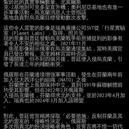
紮於此的真實車輛數量。北莫爾斯

克-2基地則可見多架直升機；奧列尼亞基地也有進一
步軍事活動，烏克蘭消息人士曾指該

基地負責對烏克蘭目標發動數次攻擊。

這些令人震驚的影像是瑞典廣播公司SVT從「行星實驗
室（Planet Labs）」取得。照片呈

現的景象與普廷發動烏克蘭戰爭前所捕捉到的影像有
著令人不安的相似之處。2021年11月

，衛星影像顯示俄軍在烏克蘭邊境集結，當時美國官
員已發出警報。克里姆林宮當時否認

準備開戰，但不到四個月後，普廷便入侵烏克蘭，引
發了長達三年的殘酷衝突。

俄羅斯在芬蘭邊境增強軍事活動，發生在芬蘭兩年前
加入北大西洋公約組織（NATO）之後

。芬蘭歷史上長期保持中立，直到1991年蘇聯解體前
均受其影響。但在2022年2月俄羅斯

入侵烏克蘭後，芬蘭尋求北約支持，並於2023年4月加
入。瑞典也於2024年3月加入該聯盟

。

對此，普廷曾宣稱將採取「必要措施」反制芬蘭及其
北約盟友的「侵略性決定」。俄羅斯

多次指責北約扮演侵略者角色，並誓言將不惜一切代