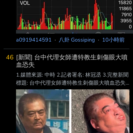
a0919414591
·
八卦 Gossiping
·
10小時前
46
[新聞] 台中代理女師遭特教生刺傷眼大噴
血恐失
1.媒體來源: 中時 2.記者署名: 林冠丞 3.完整新聞
標題: 台中代理女師遭特教生刺傷眼大噴血恐失
明 恐怖過程曝光校方回應 4.完整新聞內文: 台中
市某國中5日發生一起嚴重校園暴力，一名34歲
的代理老師，在上生物課時因見到特 教生隨意
走動，她隨即出聲制止，結果該名特教生氣得折
斷掃把攻擊，接著再度刺向女老 師右眼，由於
是尖銳物品攻擊眼球，女老師當場噴血相當嚴