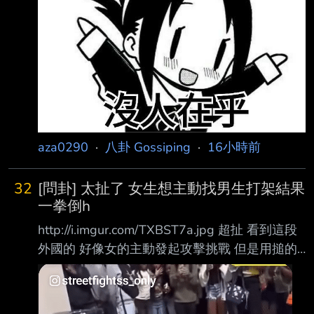
民團表示，延宕許久的社宅興辦計畫，答案揭
曉，行政院於115年7月修正新版「百萬戶租 屋
家庭支持計畫（114-121年）」，將直接興辦社
會住宅
aza0290
·
八卦 Gossiping
·
16小時前
32
[問卦] 太扯了 女生想主動找男生打架結果
一拳倒h
http://i.imgur.com/TXBST7a.jpg 超扯 看到這段
外國的 好像女的主動發起攻擊挑戰 但是用搥的
結果男的不爽直接一拳結束 女的直接被打茫在
地上 太扯了吧 怎有女的敢直接跟男生打架 有人
說男的算克制了 分出勝負就沒要補 真的牙起來