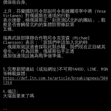
價保衛自身。

上月，芬蘭國防司令部副司令長維爾塔寧中將（Vesa 
Virtanen）對俄羅斯在邊境的行動

表示擔憂，稱俄羅斯正「刻意測試北約的團結」，觀
察是否會觸發北約的集體防禦條款第

五條。

瑞典武裝部隊聯合作戰司令克雷森（Michael 
Claesson）表示：「當我們申請加入北約時

，俄羅斯就說過會採取此類步驟。我們現在正目睹其
發生。」作為回應，俄羅斯似乎正透

過加強邊境設施為戰爭做準備。

5.完整新聞連結 (或短網址)不可用YAHOO、LINE、MSN
https://def.ltn.com.tw/article/breakingnews/504
1264
6.備註:

大場面要來了嗎
