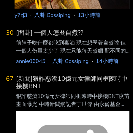
y7zj3
·
八卦 Gossiping
·
13小時前
30
[問卦] 一個人怎麼自煮??
前陣子吃什麼都吃到毒油 現在想學著自煮啦 但
一個人份量太少了 現在只能每天煮麵 配不同的
罐頭來拌麵吃 感覺有點膩了 有沒有料理高手可
annie06045
·
八卦 Gossiping
·
14小時前
以分享一下 一個人還能吃什麼? 怎麼煮? 有卦嗎?
--
67
[新聞]狠詐慈濟10億元女律師同框陳時中
接機BNT
狠詐慈濟10億元女律師同框陳時中接機BNT疫苗
畫面曝光 中時新聞網記者丁世傑 由永齡基金
會、台積電和慈濟等民間單位購買輝瑞BNT疫
苗， 首批約93.2萬劑，在民國110年9月2日清
晨7時運抵桃園機場。