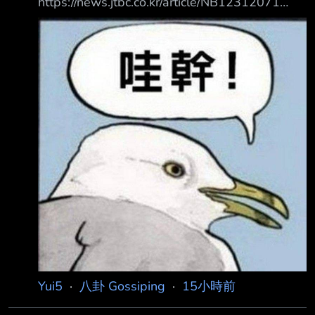
https://news.jtbc.co.kr/article/NB12312071
Grok翻譯： 【獨家】足球協會取得「性招待」
文件…連世界盃、奧運裁判都有 主播： 現在要為
各位帶來的JTBC獨家報導，是14、15年前與大
韓足球協會有關的事件。這件事很 清楚顯示，
當時的足球協會到底有多腐敗。 大韓足球協會
在2011年和2012年國家代表隊比賽期間，曾經
對外國裁判進行性招待，相關 內容與付款明細
都記錄在文體部的審計報告裡，JTBC已經取得
這份報告。 報告指出，協會在比賽當天或前一
晚，多次
Yui5
·
八卦 Gossiping
·
15小時前