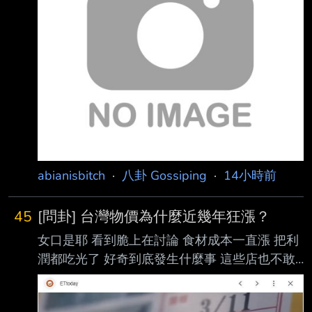
https://images.chinatimes.com/newsphoto/202
6-08-07/1024/20260807004033.jpg 中央疫
情指揮中心指揮官陳時中（中）、台積電慈善基
金會董事長張淑芬（左四）、慈濟基 金會執行
長顏博文（右四）到場接機，右一為律師陳昱
瑄。（資料照片，陳麒全攝）
abianisbitch
·
八卦 Gossiping
·
14小時前
45
[問卦] 台灣物價為什麼近幾年狂漲？
女口是耶 看到脆上在討論 食材成本一直漲 把利
潤都吃光了 好奇到底發生什麼事 這些店也不敢
繼續漲價 不然普通上班族薪水也沒漲 到時候生
意狂掉 有沒有物價狂漲的八卦？ --