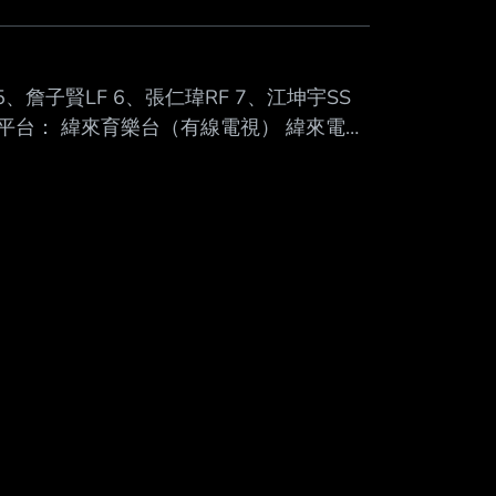
5、詹子賢LF 6、張仁瑋RF 7、江坤宇SS
轉播平台： 緯來育樂台（有線電視） 緯來電視
（APP） 愛爾達體育二台（MOD）