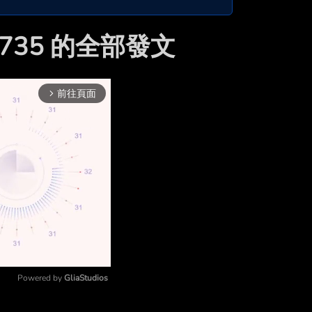
00735 的全部發文
前往頁面
arrow_forward_ios
Powered by 
GliaStudios