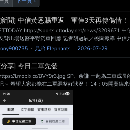
上一頁
下一頁 »
[新聞] 中信黃恩賜重返一軍僅3天再傳傷情！
ETTODAY https://sports.ettoday.net/news
友背出場送醫平野沉重回應 記者胡冠辰／桃園報導 中信
383天重返一軍，未料29日賽前練習又傳出 傷情；他
tony900735
·
兄弟 Elephants
·
2026-07-29
並送往醫院檢查，總教練平野惠一 透露，初步研判傷勢
等待檢查結果出爐。 黃恩賜稍早賽前隨隊進行練習，過
[分享] 今日二軍先發
場；平野惠 一受訪
https://i.mopix.cc/BVY9r3.jpg SP、余謙
吧～ 希望大家都能在二軍調整好狀況！ 14：05開賽緯來
https://www.youtube.com/live/arFcojq-vww?si=D5Wr0I