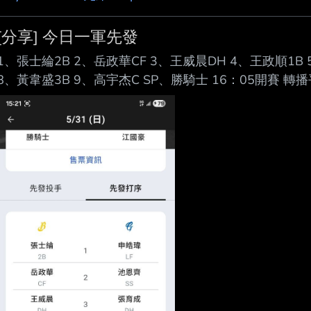
[分享] 今日一軍先發
1、張士綸2B 2、岳政華CF 3、王威晨DH 4、王政順1B 
8、黃韋盛3B 9、高宇杰C SP、勝騎士 16：05開賽 
網、愛爾達體育二台、CPBLTV 、主隊富邦悍將官方圖奇
https://i.mopix.cc/39HonP.jpg --