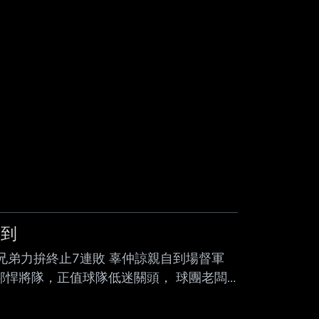
自到
4153 中職／兄弟力拚終止7連敗 辜仲諒親自到場督軍
邦悍將隊，正值球隊低迷關頭， 球團老闆
今年遭遇重創，至今天賽前以11勝28敗1
大討論聲浪。兄弟今天面對悍將尋求止敗，賽