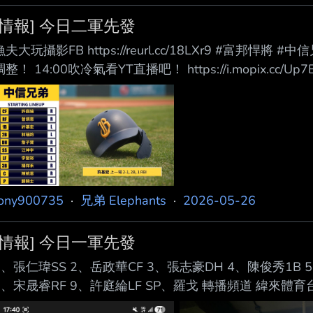
前場邊出現 辜仲諒身影，親自到場勉勵黃衫軍。 兄弟5
[情報] 今日二軍先發
最多敗紀錄為1
漁夫大玩攝影FB https://reurl.cc/18LXr9 #富邦
調整！ 14:00吹冷氣看YT直播吧！ https://i.mopix.cc/
加油啦！ https://www.youtube.com/live/9VT1rOkRnd
tony900735
·
兄弟 Elephants
·
2026-05-26
[情報] 今日一軍先發
1、張仁瑋SS 2、岳政華CF 3、張志豪DH 4、陳俊秀1B 
8、宋晟睿RF 9、許庭綸LF SP、羅戈 轉播頻道 緯來體
弟官方Twitch 、緯來電視網 (APP） https://i.mopix.cc/yDG