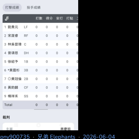
tony900735
·
兄弟 Elephants
·
2026-06-04