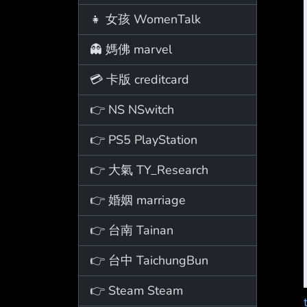
👧 女孩 WomenTalk
👻 媽佛 marvel
💳 卡版 creditcard
👉 NS NSwitch
👉 PS5 PlayStation
👉 大氣 TY_Research
👉 婚姻 marriage
👉 台南 Tainan
👉 台中 TaichungBun
👉 Steam Steam