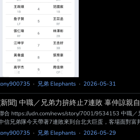
tony900735
·
兄弟 Elephants
·
2026-05-31
[新聞] 中職／兄弟力拚終止7連敗 辜仲諒親
聯合 https://udn.com/news/story/7001/953
中信兄弟隊今天帶著7連敗來到台北大巨蛋，客場面對富
辜仲諒現身場邊引起關注。 兄弟長年都是中職常勝軍，但
tony900735
·
兄弟 Elephants
·
2026-05-29
和、勝率0.282居墊 底，身為人氣球隊，自然引起更