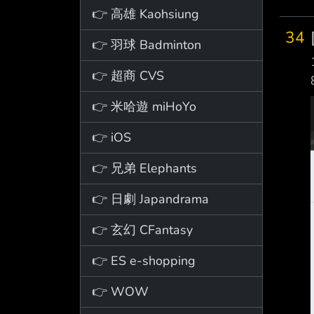
👉 高雄 Kaohsiung
34
👉 羽球 Badminton
👉 超商 CVS
👉 米哈遊 miHoYo
👉 iOS
👉 兄弟 Elephants
👉 日劇 Japandrama
👉 玄幻 CFantasy
👉 ES e-shopping
👉 WOW