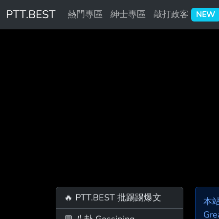
PTT.BEST
熱門專區
紳士專區
敲打政客
NEW
🔥 PTT.BEST 批踢踢爆文
本
Gre
💬 八卦 Gossiping