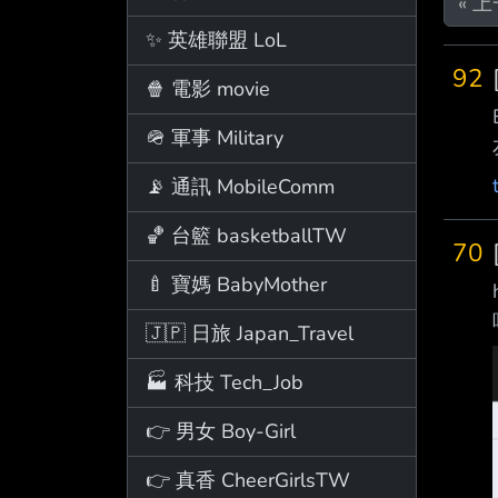
« 
✨ 英雄聯盟 LoL
92
🍿 電影 movie
🪖 軍事 Military
📡 通訊 MobileComm
🏀 台籃 basketballTW
70
🍼 寶媽 BabyMother
🇯🇵 日旅 Japan_Travel
🏭 科技 Tech_Job
👉 男女 Boy-Girl
👉 真香 CheerGirlsTW