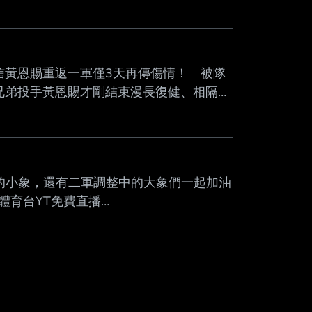
Mute
/3209671 中信黃恩賜重返一軍僅3天再傳傷情！ 被隊
兄弟投手黃恩賜才剛結束漫長復健、相隔
在跑步啟動時突然停下，隨後由隊友背離球場
位於右腳腳跟、跟腱附近，但實際情況仍須
程中突然無法繼續移動，最後由隊友協助離
 一起為二軍成長的小象，還有二軍調整中的大象們一起加油
體育台YT免費直播
CPpT8q4bi- --