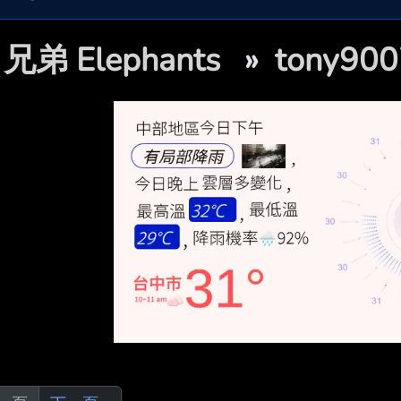

兄弟 Elephants
»
tony9