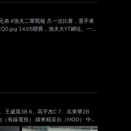
月戰績5勝14敗，已在紀錄邊緣，隊史單月
悍將 #中信兄弟 #漁夫二軍戰報 爪一沒比賽，選手來
Up7EQ0.jpg 14:05開賽，漁夫大YT網址。一起
Y?si=wHBkOTaWtXbYip62 --
5、王威晨3B 6、高宇杰C 7、岳東華2B
育台（有線電視） 緯來精采台（MOD） 中信
tTF.jpg --