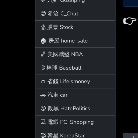
😊 希洽 C_Chat

💰 股票 Stock
🏠 房屋 home-sale
🏀 美國職籃 NBA
⚾ 棒球 Baseball
👛 省錢 Lifeismoney
🚗 汽車 car
😡 政黑 HatePolitics
💻 電蝦 PC_Shopping
🥰 韓星 KoreaStar