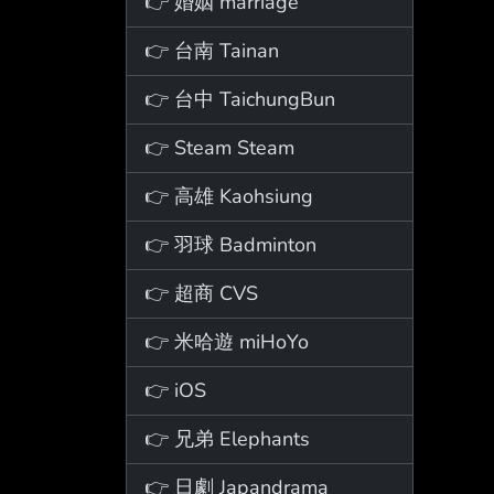
👉 婚姻 marriage
👉 台南 Tainan
👉 台中 TaichungBun
👉 Steam Steam
👉 高雄 Kaohsiung
👉 羽球 Badminton
👉 超商 CVS
👉 米哈遊 miHoYo
👉 iOS
👉 兄弟 Elephants
👉 日劇 Japandrama