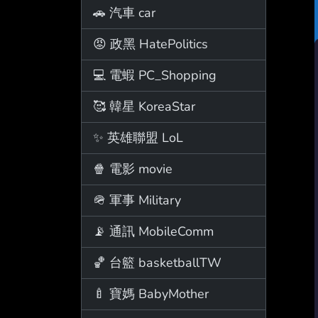
🚗 汽車 car
😡 政黑 HatePolitics
💻 電蝦 PC_Shopping
🥰 韓星 KoreaStar
✨ 英雄聯盟 LoL
🍿 電影 movie
🪖 軍事 Military
📡 通訊 MobileComm
🏀 台籃 basketballTW
🍼 寶媽 BabyMother