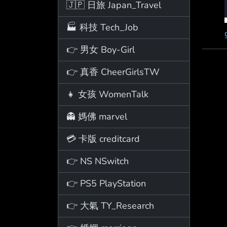
🇯🇵 日旅 Japan_Travel
🏭 科技 Tech_Job
👉 男女 Boy-Girl
👉 真香 CheerGirlsTW
👧 女孩 WomenTalk
👻 媽佛 marvel
💳 卡版 creditcard
👉 NS NSwitch
👉 PS5 PlayStation
👉 大氣 TY_Research