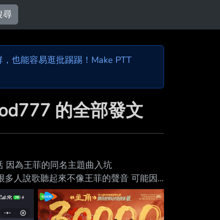
搜尋
也能容易逛批踢踢！Make PTT
god777 的全部發文
活 因為王菲的同名主題曲入坑
Q1FNzusiP 很多人說歌聽起來不像王菲的聲音 可能因
拍影集 我們李安也來拍齣影集 所以女主角也
題就是國劇 秦腔是陝西秦國的國劇 像粵劇
曲是江蘇的國劇 川劇是四川的國劇 晉劇是