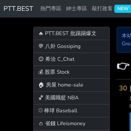
PTT.BEST
熱門專區
紳士專區
敲打政客
NEW
🔥 PTT.BEST 批踢踢爆文
本
Gre
💬 八卦 Gossiping
😊 希洽 C_Chat

💰 股票 Stock
🏠 房屋 home-sale
30
🏀 美國職籃 NBA
⚾ 棒球 Baseball
👛 省錢 Lifeismoney