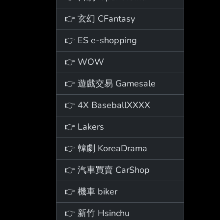
👉 玄幻 CFantasy
👉 ES e-shopping
👉 WOW
👉 遊戲交易 Gamesale
👉 4X BaseballXXXX
👉 Lakers
👉 韓劇 KoreaDrama
👉 汽車買賣 CarShop
👉 機車 biker
👉 新竹 Hsinchu