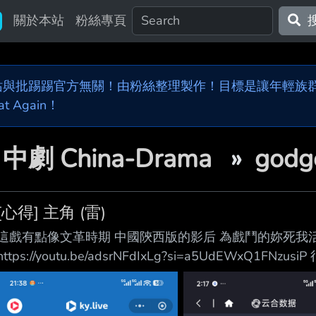
關於本站
粉絲專頁
站與批踢踢官方無關！由粉絲整理製作！目標是讓年輕族群，
at Again！

中劇 China-Drama
»
god
[心得] 主角 (雷)
這戲有點像文革時期 中國陝西版的影后 為戲鬥的妳死我
https://youtu.be/adsrNFdIxLg?si=a5UdEWx
為她是用秦腔唱的吧??? 監製是大導張藝謀 第一次看他
是愛將劉浩存 這齣戲應會是她的畢身代表作 這齣戲的主
是廣東大戲國劇 豫劇是河南梆子國劇 京劇是北京國劇 崑