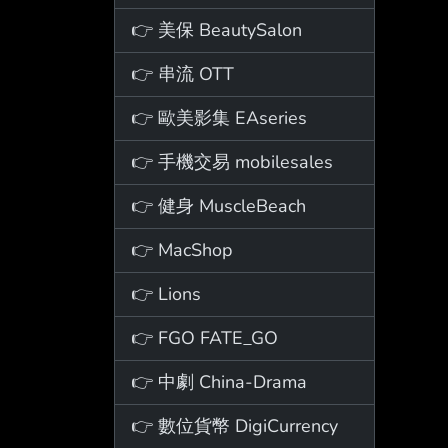
👉 美保 BeautySalon
👉 串流 OTT
👉 歐美影集 EAseries
👉 手機交易 mobilesales
👉 健身 MuscleBeach
👉 MacShop
👉 Lions
👉 FGO FATE_GO
👉 中劇 China-Drama
👉 數位貨幣 DigiCurrency