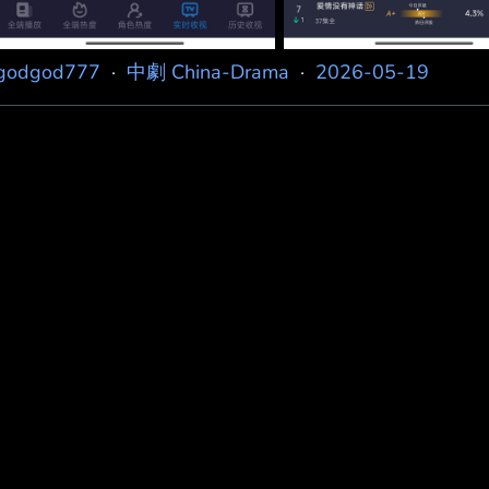
godgod777
·
中劇 China-Drama
·
2026-05-19