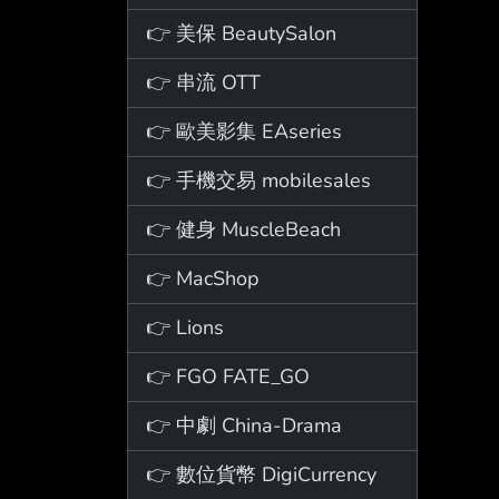
👉 美保 BeautySalon
👉 串流 OTT
👉 歐美影集 EAseries
👉 手機交易 mobilesales
👉 健身 MuscleBeach
👉 MacShop
👉 Lions
👉 FGO FATE_GO
👉 中劇 China-Drama
👉 數位貨幣 DigiCurrency