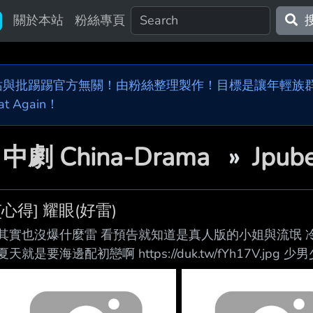
關於本站
粉絲專頁
站與批踢踢官方無關！由粉絲整理製作！目標是讓年輕族群，
at Again！

中劇 China-Drama
»
Jpu
[心得] 耀眼(好雷)
其實也沒爆什麼雷 看預告就知道是真人版的小姐與流氓 
夏天就是要海邊配初戀啊 https://duk.tw/fYh17V.
下基本分 李昀銳意外的很適合金髮 https://duk.tw/81
靠 每件事都臭臉說:扎扎亭就這條件 但最後都會處理妥
人 關曉彤修長筆直的雙腿也很養眼 劇中造型也有好好運用這