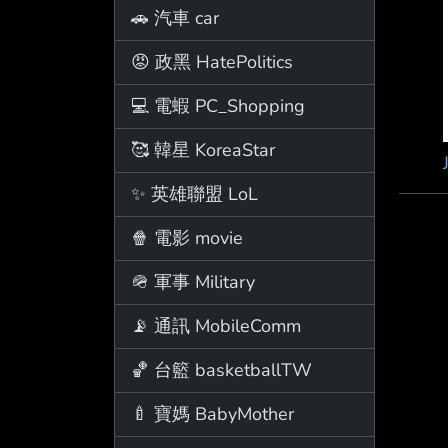
🚗 汽車 car
😡 政黑 HatePolitics
💻 電蝦 PC_Shopping
🥰 韓星 KoreaStar
✨ 英雄聯盟 LoL
🍿 電影 movie
🪖 軍事 Military
📡 通訊 MobileComm
🏀 台籃 basketballTW
🍼 寶媽 BabyMother