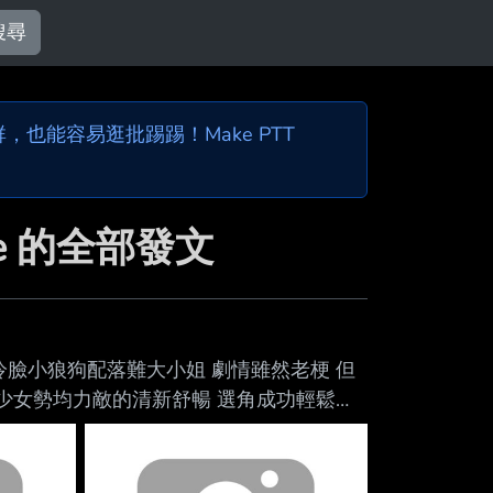
搜尋
也能容易逛批踢踢！Make PTT
be 的全部發文
冷臉小狼狗配落難大小姐 劇情雖然老梗 但
jpg 少男少女勢均力敵的清新舒暢 選角成功輕鬆拿
Ef9b.jpg 大金毛果然不論狗界還是人界都很可
當 有一幕修冷氣的手臂上爆起的青筋很吸引
一點 傲嬌的表情很可愛 https