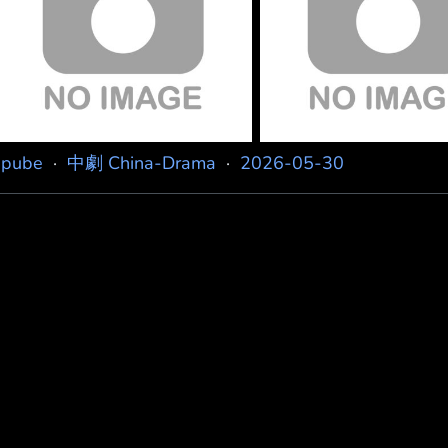
Jpube
·
中劇 China-Drama
·
2026-05-30