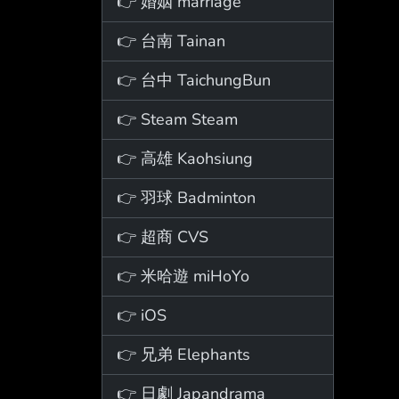
👉 婚姻 marriage
👉 台南 Tainan
👉 台中 TaichungBun
👉 Steam Steam
👉 高雄 Kaohsiung
👉 羽球 Badminton
👉 超商 CVS
👉 米哈遊 miHoYo
👉 iOS
👉 兄弟 Elephants
👉 日劇 Japandrama