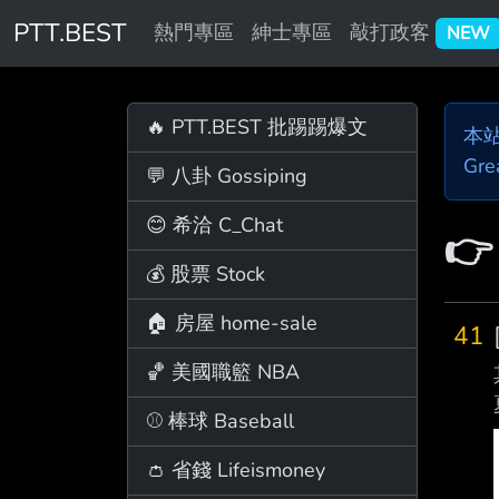
PTT.BEST
熱門專區
紳士專區
敲打政客
NEW
🔥 PTT.BEST 批踢踢爆文
本
Gre
💬 八卦 Gossiping
😊 希洽 C_Chat

💰 股票 Stock
🏠 房屋 home-sale
41
🏀 美國職籃 NBA
⚾ 棒球 Baseball
👛 省錢 Lifeismoney