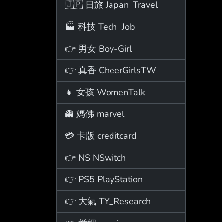
🇯🇵 日旅 Japan_Travel
🏭 科技 Tech_Job
👉 男女 Boy-Girl
👉 真香 CheerGirlsTW
👧 女孩 WomenTalk
👻 媽佛 marvel
💳 卡版 creditcard
👉 NS NSwitch
👉 PS5 PlayStation
👉 大氣 TY_Research