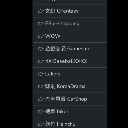
👉 玄幻 CFantasy
👉 ES e-shopping
👉 WOW
👉 遊戲交易 Gamesale
👉 4X BaseballXXXX
👉 Lakers
👉 韓劇 KoreaDrama
👉 汽車買賣 CarShop
👉 機車 biker
👉 新竹 Hsinchu