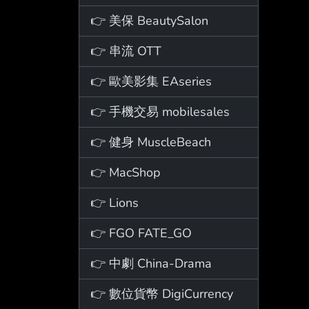
👉 美保 BeautySalon
👉 串流 OTT
👉 歐美影集 EAseries
👉 手機交易 mobilesales
👉 健身 MuscleBeach
👉 MacShop
👉 Lions
👉 FGO FATE_GO
👉 中劇 China-Drama
👉 數位貨幣 DigiCurrency