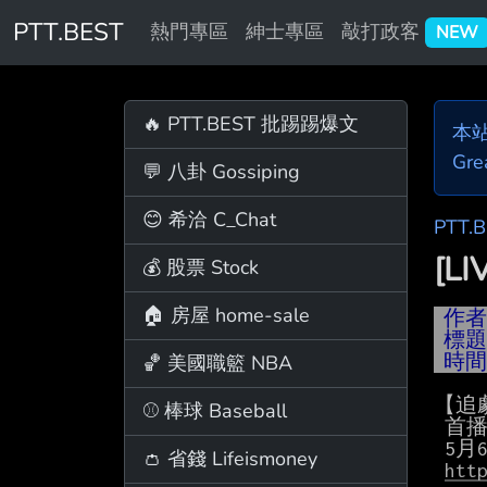
PTT.BEST
熱門專區
紳士專區
敲打政客
NEW
🔥 PTT.BEST 批踢踢爆文
本
Gre
💬 八卦 Gossiping
😊 希洽 C_Chat
PTT.
[L
💰 股票 Stock
🏠 房屋 home-sale
作
標
🏀 美國職籃 NBA
時
【追
⚾ 棒球 Baseball
 首播會員更新6集，4月26日起到5月5日，每晚18:00更新2集；

 5月6日~8日每晚更新1集，5月9日~11日每晚會員更新2集。

👛 省錢 Lifeismoney
htt