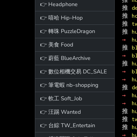
👉 Headphone
推 
d
推 
h
👉 嘻哈 Hip-Hop
推 
t
👉 轉珠 PuzzleDragon
推 
h
→ 
h
👉 美食 Food
推 
b
→ 
b
👉 蔚藍 BlueArchive
推 
h
👉 數位相機交易 DC_SALE
→ 
b
→ 
h
👉 筆電蝦 nb-shopping
推 
d
→ 
h
👉 軟工 Soft_Job
→ 
h
推 
h
👉 汪踢 Wanted
推 
t
👉 台綜 TW_Entertain
推 
h
→ 
h