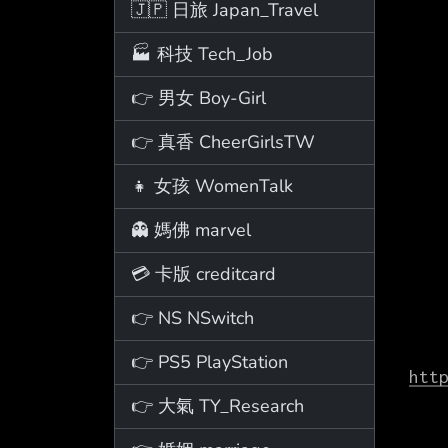
🇯🇵 日旅 Japan_Travel
🏭 科技 Tech_Job
👉 男女 Boy-Girl
👉 真香 CheerGirlsTW
👧 女孩 WomenTalk
👻 媽佛 marvel
💳 卡版 creditcard
👉 NS NSwitch
👉 PS5 PlayStation
htt
👉 大氣 TY_Research