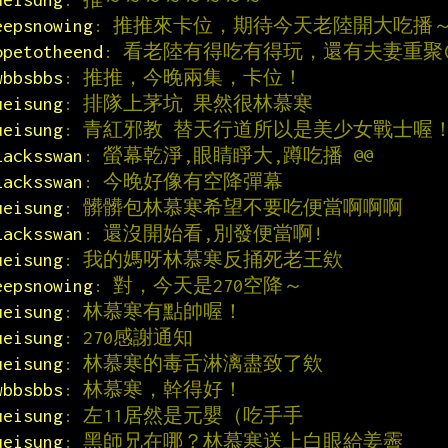
eepsnowing
: 推推來卡位，期待今天老陸開大吃播
opetotheend
: 看老陸有得吃有得玩，還有夫妻重聚(
wbbsbbs
: 推推，今晚兩集，卡位！
ueisung
: 排隊上茅坑 果然很林慕寒
ueisung
: 青紅邪教 替天行道所以是美少女戰士喔
lacksswan
: 螢幕乾淨,眼睛睜大,蹲吃播 @@
lacksswan
: 今晚好像有空降彈幕
ueisung
: 髒髒包林慕寒希望不要吃便當啊啊啊
lacksswan
: 還沒開始看,別發便當啊!
ueisung
: 我的媽呀林慕寒反捅死老王欸
eepsnowing
: 對，今天是270空降～
ueisung
: 林慕寒有點帥喔！
ueisung
: 270感謝通知
ueisung
: 林慕寒的毒舌淋漓盡致了欸
wbbsbbs
: 林慕寒，幹得好！
ueisung
: 左11居然是元嬰（吃手手
ueisung
: 黑師兄在哪？林慕寒送上白眼給姜霽