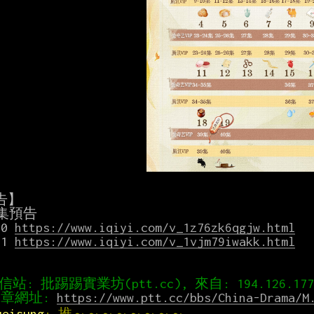
】

30 
https://www.iqiyi.com/v_1z76zk6qgjw.html
31 
https://www.iqiyi.com/v_1vjm79iwakk.html
章網址: 
https://www.ptt.cc/bbs/China-Drama/M
ueisung
: 推～～～～～～～～