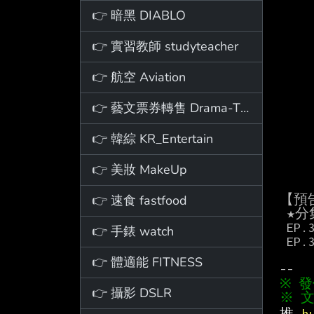
👉 暗黑 DIABLO
👉 實習教師 studyteacher
👉 航空 Aviation
👉 藝文票券轉售 Drama-Ticket
👉 韓綜 KR_Entertain
👉 美妝 MakeUp
👉 速食 fastfood
【預告
 ★分集預告

 EP.
👉 手錶 watch
 EP.
👉 體適能 FITNESS
👉 攝影 DSLR
※ 文
推 
h