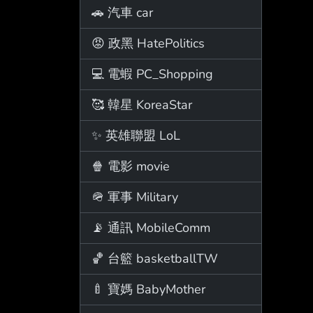
🚗 汽車 car
😡 政黑 HatePolitics
💻 電蝦 PC_Shopping
🥰 韓星 KoreaStar
✨ 英雄聯盟 LoL
🍿 電影 movie
🪖 軍事 Military
📡 通訊 MobileComm
🏀 台籃 basketballTW
🍼 寶媽 BabyMother