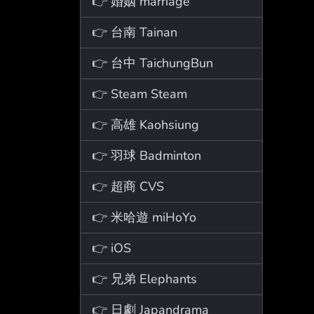
👉 婚姻 marriage
👉 台南 Tainan
👉 台中 TaichungBun
👉 Steam Steam
👉 高雄 Kaohsiung
👉 羽球 Badminton
👉 超商 CVS
👉 米哈遊 miHoYo
👉 iOS
👉 兄弟 Elephants
👉 日劇 Japandrama