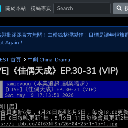
關於本站
粉絲專頁
站與批踢踢官方無關！由粉絲整理製作！目標是讓年輕族群，
at Again！
BEST 首頁
中劇 China-Drama
IVE]《佳偶天成》EP.30-31 (VIP)
者
jamieyuuu (本業追超,副業嗑超)
題
[LIVE]《佳偶天成》EP.30-31 (VIP) 
間
Sat May  9 17:13:59 2026
劇日曆】

ps://i.ibb.co/Xf6XNfSh/26-04-25-1-1b-1.jpg