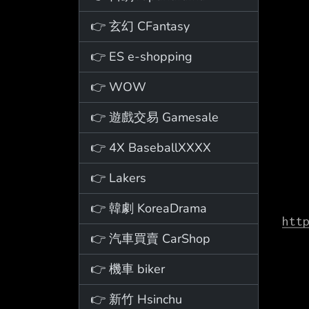
👉 玄幻 CFantasy
👉 ES e-shopping
👉 WOW
👉 遊戲交易 Gamesale
👉 4X BaseballXXXX
👉 Lakers
👉 韓劇 KoreaDrama
htt
👉 汽車買賣 CarShop
👉 機車 biker
👉 新竹 Hsinchu