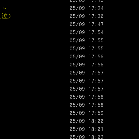
～～
泣)
！