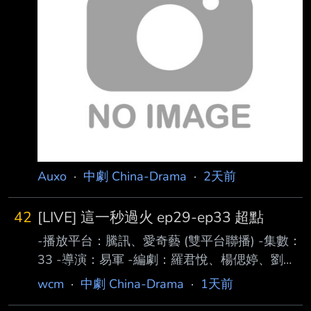
手逆風翻盤。 前路縱有崎嶇，幸得同行之人，
共赴萬里錦途。 花開錦繡風雨謀徒版預告
https://weibo.com/7925603002/RbNO0B5Dr
鹽路盡處，命運翻盤；宅門之內，人心似海。
縱以天地為途，闖出「通天之路
Auxo
·
中劇 China-Drama
·
2天前
42
[LIVE] 這一秒過火 ep29-ep33 超點
-播放平台：騰訊、愛奇藝 (雙平台聯播) -集數：
33 -導演：易軍 -編劇：羅君悅、楊偲婷、劉宇
曦 (改編自匪我思存的小說《如果這一秒，我沒
wcm
·
中劇 China-Drama
·
1天前
遇見你》) -領銜主演：王楚然、張凌赫(張家瑋)