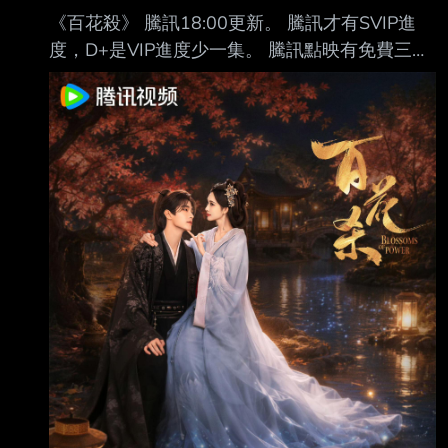
不瞭解，一度還因為預告的輕喜劇風，差點被勸
《百花殺》 騰訊18:00更新。 騰訊才有SVIP進
退。 實際點開後才發現，這是一部劇情、演
度，D+是VIP進度少一集。 騰訊點映有免費三塊
員、畫面、節奏都非常出色， 而且內容既有爽
折價現金券可領， 想超點的版友記得去app點進
感又有深度的超優質佳作。 從第一集開始
百花殺播放頁面領取。
https://i.imgur.com/nl0CuCC.jpeg 集 數 36集
導 演 鐘青《花間令》《鎮魂街之熱血再
燃》、 郭鋒《江湖夜雨十年燈》
編 劇 葉揚《許我耀眼》、孟麗魁 演 員
何宜謙(何與)、孟子義 孔雪兒、葉
新(葉祖新)、何潤東、張峻寧、 陳鶴一、林
子燁、範帥琦、徐政(徐正溪)、