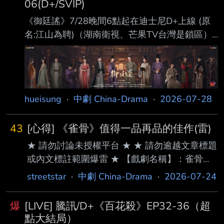
06(D+/SVIP)
《御廷謠》7/28晚間6點起在迪士尼D+上線 (原
名:江山為聘)（湖南衛視、芒果TV台灣是鎖區）
https://l.urusai.cc/wmnDs.jpg
https://l.urusai.cc/QFs5S.jpg
https://l.urusai.cc/xonTY.jpg
https://l.urusai.cc/k7MAQ.jpg
hueisung
·
中劇 China-Drama
·
2026-07-28
https://l.urusai.cc/E5KBt.jpg 【集 數】 ３２集
【追 劇 日 曆】 https://i.imgur.com/1ciRSLc.jpeg
43
[心得] 《雀骨》值得一品再品的佳作(雷)
7月2
★ 請勿討論未授權平台 ★ ★ 請勿逾越文章標題
或內文標註範圍爆雷 ★ 【戲劇名稱】：雀骨
【官方平台】：愛奇藝 ------------------------
streetstar
·
中劇 China-Drama
·
2026-07-24
-----------------------------------------------
------- 一開始會點開這部劇，純粹是因為侯明
爆
[LIVE] 騰訊/D+《百花殺》EP32-36（超
昊和艾米這個組合很新鮮。 對於故事簡介完全
點大結局）