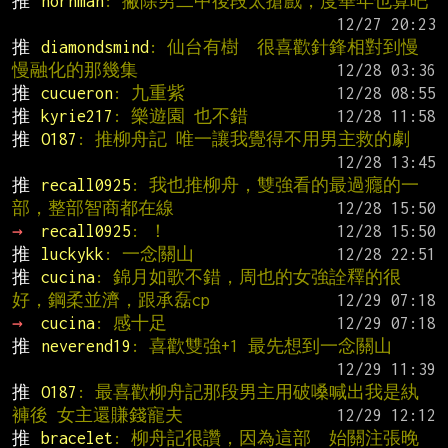
推 
hornman
: 撇除男二中後段太搶戲，度華年也算吧
推 
diamondsmind
: 仙台有樹  很喜歡針鋒相對到慢
慢融化的那幾集
推 
cucueron
: 九重紫
推 
kyrie217
: 樂遊園 也不錯
推 
O187
: 推柳舟記 唯一讓我覺得不用男主救的劇
推 
recall0925
: 我也推柳舟，雙強看的最過癮的一
部，整部智商都在線
→ 
recall0925
: ！
推 
luckykk
: 一念關山
推 
cucina
: 錦月如歌不錯，周也的女強詮釋的很
好，鋼柔並濟，跟承磊cp
→ 
cucina
: 感十足
推 
neverend19
: 喜歡雙強+1 最先想到一念關山
推 
O187
: 最喜歡柳舟記那段男主用破嗓喊出我是紈
褲後 女主還賺錢寵夫
推 
bracelet
: 柳舟記很讚，因為這部  始關注張晚