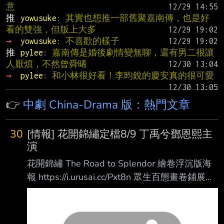
意
推 
yowusuke
: 其實也想推一部舊聚嘉南傳，也是好
看的雙強，但版上大多
→ 
yowusuke
: 不喜歡的樣子
推 
pylee
: 嘉南傳是婚後劇情變無聊，還有男二很讓
人厭煩，不然曾舜晞
→ 
pylee
: 和小林很好看！李昀銳的慶安真的很可愛
👉
中劇 China-Drama 版：熱門文章
30
[情報] 花開錦繡定檔8/9 丁禹兮鄧恩熙主
演
花開錦繡 The Road to Splendor 繪卷浮沉版海
報 https://i.urusai.cc/Pxt8n 眾生百態畫卷鋪展，
錦繡長路即將啟程， 靜待眾人共赴塵途，拼出
似錦前程！ 共赴錦圖版海報
https://i.urusai.cc/4c29r 一路「凌芸直上」，攜