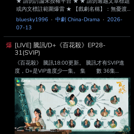
★ 請勿討論未授權平台 ★ ★ 請勿逾越文章標題
或內文標註範圍爆雷 ★ 【戲劇名稱】：無憂渡
【官方平台】：愛奇藝 ------------------------
bluesky1996
·
中劇 China-Drama
·
2026-
-----------------------------------------------
07-13
------ - 日前劇荒看了版上推薦點開《無憂
渡》，結果一看停不下來，遲遲走不出坑。 在
爆
[LIVE] 騰訊/D+《百花殺》EP28-
這個短劇當道，長劇逐漸短劇化的時代，還能看
31(SVIP)
到這樣精心編劇的優秀長劇，實在太感 人了。
《百花殺》 騰訊18:00更新。 騰訊才有SVIP進
雖然前1-2集剛點開的時候覺得節奏稍慢，但從
度，D+是VIP進度少一集。 集 數 36集
進入廣平城就開始漸入佳境，重新感
導 演 鐘青《花間令》《鎮魂街之熱血再
燃》、 郭鋒《江湖夜雨十年燈》
編 劇 葉揚《許我耀眼》、孟麗魁 演 員
何宜謙(何與)、孟子義 孔雪兒、葉
新(葉祖新)、何潤東、張峻寧、 陳鶴一、林
子燁、範帥琦、徐政(徐正溪)、 董震華(董子
凡)、賴偉明 故事簡介 該劇改編自錦凰小說《我