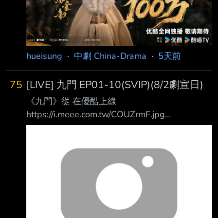
任版主的#1fkJUcbi 因為目前沒有版主，所以幫
忙開個閒聊! 幫忙開一下閒聊區~願版友連推開
心！！ 看板友建議大爆了無法連推可以再開新
的!!~ 七月第一篇閒聊：#1gG-nQgy 七月第二篇
hueisung
·
中劇 China-Drama
·
5天前
閒聊：#1gOTk4C2 前 情 提 要： --
75
[LIVE] 九門 EP01-10(SVIP)(8/2劇宣日)
《九門》從 在優酷上線
https://i.meee.com.tw/COUZrmF.jpg
https://i.meee.com.tw/b4KpwTo.jpg 7/31播放平
台上架三集:Hami/ (來自於) ▓集 數 【30集】
▓追 劇 日 曆 https://l.urusai.cc/y2vhX.jpg
https://i.urusai.cc/Jokji.jpg
https://l.urusai.cc/TXPZB.jpg
https://i.urusai.cc/drBkZ.jpg ▓人 物 關 係 圖