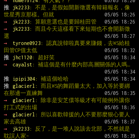
→ 
home16124
: 有人氣？？
推 
jk2233
: 不是，是假如開新徵選有韓籍報名，像
世星秀京那樣。但就
→ 
jk2233
: 算願意選也是要歸桂田管
→ 
jk2233
: 而且今天這樣看下來短期也不會開新徵
選
→ 
tyrone0923
: 認真說韓啦真要來賺錢，去WS給桂
田管CP值太低
推 
jhc1120
: 超好笑
→ 
cayalst
: 補這個是有什麼內部高層關係的人嗎…
推 
ipipi304
: 補這個哈哈
推 
glacierl
: 而且WS的舞蹈量太大，加入等於要綁
在那邊一直練舞
→ 
glacierl
: 除非是安芝儇等級才有可能例外讓你
打工式的出場
→ 
glacierl
: 所以喜歡韓援的人不要那麼狠心要人
家去高雄
→ 
jk2233
: 反了，是一堆人說該去北部，不然就是
耽誤人家~