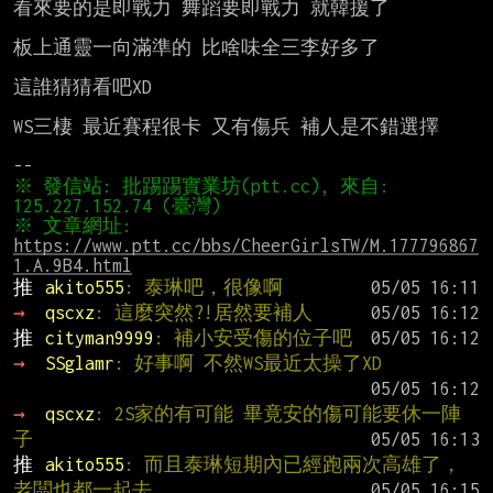
看來要的是即戰力 舞蹈要即戰力 就韓援了

板上通靈一向滿準的 比啥味全三李好多了

這誰猜猜看吧XD

WS三棲 最近賽程很卡 又有傷兵 補人是不錯選擇

※ 發信站: 批踢踢實業坊(ptt.cc), 來自: 
※ 文章網址: 
https://www.ptt.cc/bbs/CheerGirlsTW/M.177796867
1.A.9B4.html
推 
akito555
: 泰琳吧，很像啊
→ 
qscxz
: 這麼突然?!居然要補人
推 
cityman9999
: 補小安受傷的位子吧
→ 
SSglamr
: 好事啊 不然WS最近太操了XD
→ 
qscxz
: 2S家的有可能 畢竟安的傷可能要休一陣
子
推 
akito555
: 而且泰琳短期內已經跑兩次高雄了，
老闆也都一起去