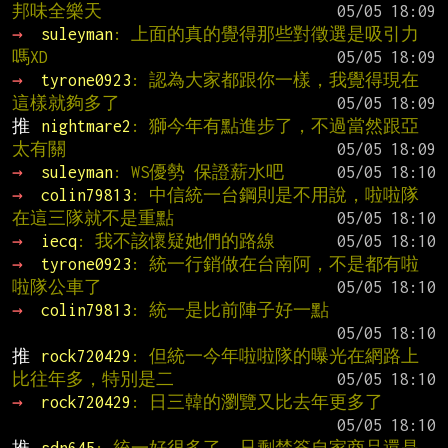
邦味全樂天
→ 
suleyman
: 上面的真的覺得那些對徵選是吸引力
嗎XD
→ 
tyrone0923
: 認為大家都跟你一樣，我覺得現在
這樣就夠多了
推 
nightmare2
: 獅今年有點進步了，不過當然跟亞
太有關
→ 
suleyman
: WS優勢 保證薪水吧
→ 
colin79813
: 中信統一台鋼則是不用說，啦啦隊
在這三隊就不是重點
→ 
iecq
: 我不該懷疑她們的路線
→ 
tyrone0923
: 統一行銷做在台南阿，不是都有啦
啦隊公車了
→ 
colin79813
: 統一是比前陣子好一點
推 
rock720429
: 但統一今年啦啦隊的曝光在網路上
比往年多，特別是二
→ 
rock720429
: 日三韓的瀏覽又比去年更多了