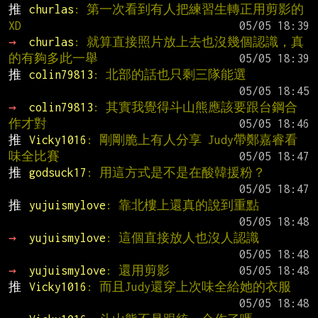
推 
churlas
: 第一次看到有人把練習生轉正用剪影的
XD
→ 
churlas
: 就算直接照片放上去也沒幾個認識，真
的有夠多此一舉
推 
colin79813
: 北部的話也只剩三隊能選
→ 
colin79813
: 其實我覺得斗山熊應該要跟台鋼合
作才對
推 
Vicky1016
: 剛剛脆上有人分享 Judy帶鄭嘉睿看
味全比賽
推 
godsuck17
: 用這方式是不是在酸韓援粉？
推 
yujuismylove
: 靠北樓上還真的說到重點
→ 
yujuismylove
: 這個直接放人也沒人認識
→ 
yujuismylove
: 還用剪影
推 
Vicky1016
: 而且Judy還穿上次味全給她的衣服