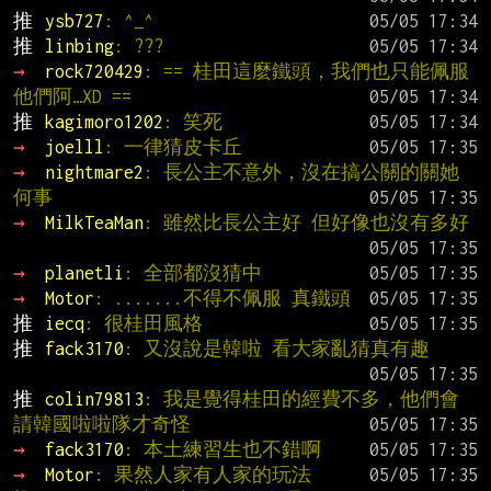
推 
ysb727
: ^_^
推 
linbing
: ???
→ 
rock720429
: == 桂田這麼鐵頭，我們也只能佩服
他們阿…XD ==
推 
kagimoro1202
: 笑死
→ 
joelll
: 一律猜皮卡丘
→ 
nightmare2
: 長公主不意外，沒在搞公關的關她
何事
→ 
MilkTeaMan
: 雖然比長公主好 但好像也沒有多好
→ 
planetli
: 全部都沒猜中
→ 
Motor
: .......不得不佩服 真鐵頭
推 
iecq
: 很桂田風格
推 
fack3170
: 又沒說是韓啦 看大家亂猜真有趣
推 
colin79813
: 我是覺得桂田的經費不多，他們會
請韓國啦啦隊才奇怪
→ 
fack3170
: 本土練習生也不錯啊
→ 
Motor
: 果然人家有人家的玩法