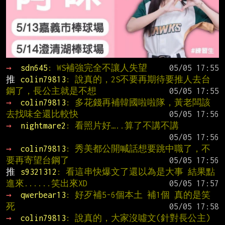
→ 
sdn645
: WS補強完全不讓人失望
推 
colin79813
: 說真的，2S不要再期待要推人去台
鋼了，長公主就是不想
→ 
colin79813
: 多花錢再補韓國啦啦隊，黃老闆該
去找味全還比較快
→ 
nightmare2
: 看照片好…..算了不講不講
→ 
colin79813
: 秀美都公開喊話想要跳中職了，不
要再寄望台鋼了
推 
s9321312
: 看這串快爆文了還以為是大事 結果點
進來......笑出來XD
→ 
qwerbear13
: 好歹補5-6個本土 補1個 真的是笑
死
→ 
colin79813
: 說真的，大家沒噓文(針對長公主)