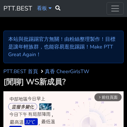
PTT.BEST
看板
本站與批踢踢官方無關！由粉絲整理製作！目標
是讓年輕族群，也能容易逛批踢踢！Make PTT
Great Again！
PTT.BEST 首頁
真香 CheerGirlsTW
[閒聊] WS新成員?
前往頁面
arrow_forward_ios