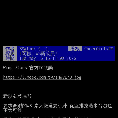
作者
SSglamr (  )
看板
CheerGirlsTW
標題
[閒聊] WS新成員?
時間
Tue May  5 16:11:09 2026
Wing Stars 官方IG限動

https://i.meee.com.tw/s4wVI7B.jpg
新朋友登場??

要求舞蹈的WS 素人徵選要訓練 從籃排拉過來台啦也
不太可能
