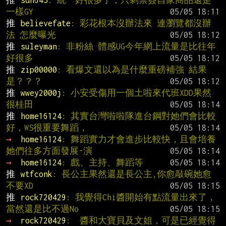
推 
sdn645
: 統一好很多了，只剩禁簽自家商品還是
一樣GY
推 
believefate
: 彩花根本沒辦法來 連瀏覽都沒辦
法 怎麼曝光
推 
suleyman
: 非粉絲 體感UG今年網上流量是比往年
好很多
推 
zip00000
: 看爆文還以為是什麼重磅補強 結果
是？？？
推 
wwey2000j
: 小安受傷用一個土啦來代班XDD果然
很桂田
推 
home16124
: 其實台灣啦啦隊進台鋼對她們會比較
好，WS很重要舞蹈，
→ 
home16124
: 舞蹈實力才會進步比較快，且會培養
她們往多方面發展-演
→ 
home16124
: 戲、主持、舞蹈等
推 
wtfconk
: 長公主果然還是長公主,你愈敲碗她愈
不要XD
推 
rock720429
: 我覺得Chi醬開始有點流量出來了，
當然還是比不過No
→ 
rock720429
:  醬和大寶貝及文姐，可是已經覺得