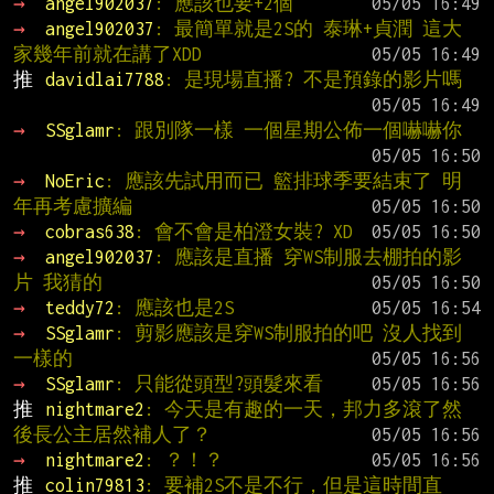
→ 
angel902037
: 應該也要+2個
→ 
angel902037
: 最簡單就是2S的 泰琳+貞潤 這大
家幾年前就在講了XDD
推 
davidlai7788
: 是現場直播? 不是預錄的影片嗎
→ 
SSglamr
: 跟別隊一樣 一個星期公佈一個嚇嚇你
→ 
NoEric
: 應該先試用而已 籃排球季要結束了 明
年再考慮擴編
→ 
cobras638
: 會不會是柏澄女裝? XD
→ 
angel902037
: 應該是直播 穿WS制服去棚拍的影
片 我猜的
→ 
teddy72
: 應該也是2S
→ 
SSglamr
: 剪影應該是穿WS制服拍的吧 沒人找到
一樣的
→ 
SSglamr
: 只能從頭型?頭髮來看
推 
nightmare2
: 今天是有趣的一天，邦力多滾了然
後長公主居然補人了？
→ 
nightmare2
: ？！？
推 
colin79813
: 要補2S不是不行，但是這時間直