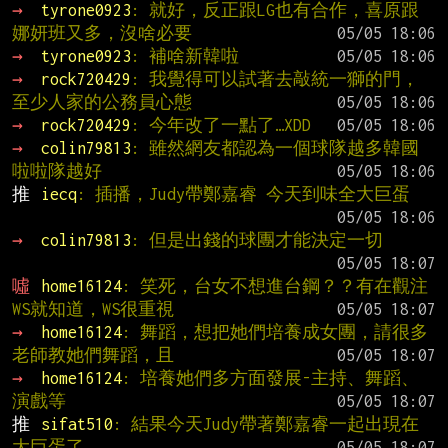
→ 
tyrone0923
: 就好，反正跟LG也有合作，喜原跟
娜妍班又多，沒啥必要
→ 
tyrone0923
: 補啥新韓啦
→ 
rock720429
: 我覺得可以試著去敲統一獅的門，
至少人家的公務員心態
→ 
rock720429
: 今年改了一點了…XDD
→ 
colin79813
: 雖然網友都認為一個球隊越多韓國
啦啦隊越好
推 
iecq
: 插播，Judy帶鄭嘉睿 今天到味全大巨蛋
→ 
colin79813
: 但是出錢的球團才能決定一切
噓 
home16124
: 笑死，台女不想進台鋼？？有在觀注
WS就知道，WS很重視
→ 
home16124
: 舞蹈，想把她們培養成女團，請很多
老師教她們舞蹈，且
→ 
home16124
: 培養她們多方面發展-主持、舞蹈、
演戲等
推 
sifat510
: 結果今天Judy帶著鄭嘉睿一起出現在
大巨蛋了