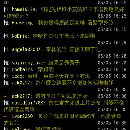
XD
推 
home16124
: 可能先代班小安的班？市場反應良好
可能變正？
推 
HunsKing
: 我也覺得應該是泰琳 看髮型身形
推 
NoEric
: 哈哈是長公主自己下來跳啦
推 
angel902037
: 泰林的話 直接正職了吧
推 
yujuismylove
: 結果是秀秀子
推 
modhairs
: 猜貞潤
推 
iecq
: 泰琳、貞潤今天在國王有班
推 
ack0217
: 為什麼台鋼鷹不多增加韓籍啦啦隊
→ 
ack0217
: 還有長公主到底是誰呀
推 
davidlai7788
: 會在官方頻道上片公布 感覺不像
代班這麼簡單
→ 
ivan2260
: 長公主就是桂田的總經理，他是會長
的女兒
推 
melinux
: 我猜李貞潤