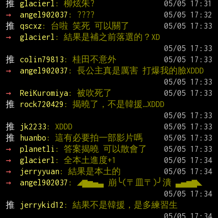
推 
glacierl
: 柳炫朱?
→ 
angel902037
: ????
推 
qscxz
: 台啦 笑死 可以關了
→ 
glacierl
: 結果是補之前落選的？XD
推 
colin79813
: 桂田不意外
→ 
angel902037
: 長公主真是厲害 打爆我的臉XDDD
→ 
ReiKuromiya
: 被吹死了
推 
rock720429
: 揭曉了，不是韓援…XDDD
推 
jk2233
: XDDD
推 
huanbo
: 這有必要拍一部影片嗎
→ 
planetli
: 答案揭曉 可以散會了
→ 
glacierl
: 全本土進度+1
→ 
jerryyuan
: 結果是本土的
→ 
angel902037
: ◢▆▅▄▃ 崩╰(〒皿〒)╯潰 ▃▄▅▆◣
推 
jerrykid12
: 結果不是韓援，是多練習生