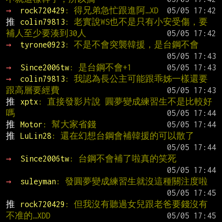
→ 
rock720429
: 得兄弟急忙跟進阿…XD
推 
colin79813
: 老實說WS也不是只有小安受傷，要
補人至少要湊到30人
→ 
tyrone0923
: 不是不會突襲韓援，是台鋼不會
→ 
Since2006tw
: 是台鋼不會+1
→ 
colin79813
: 我認為長公主可能跟乖姊一樣還要
跟高層要經費
推 
xptx
: 直接發影片說 圓夢變成練習生不是比較好
嗎
推 
Motor
: 幫大家省錢
推 
LuLin28
: 還在幻想台鋼會補韓援的可以散了
→ 
Since2006tw
: 台鋼不會補了啦真的笑死
→ 
suleyman
: 發圓夢變成練習生就沒這種關注度啦
推 
rock720429
: 但我沒有聽過女兒跟老爸要錢沒有
不准的…XDD