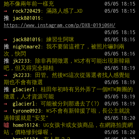
她不像兩年前一樣充
→ 
rock720429
: 滿路人感了…XD
推 
jack801016
: 
https://www.instagram.com/p/DX8-019j06H/
→ 
jack801016
: 練習生阿咪
推 
nightmare2
: 我不要留這裡了，被照片嚇到兩
次，快閃
推 
jk2233
: 除非再開徵選，WS才有可能出現新韓籍
吧，但又得完全歸桂
→ 
jk2233
: 田管。然後WS這次從落選者找人感覺短
期也不會有徵選
推 
glacierl
: 桂田年初時有另外弄了一個MTW舞團的
徵選，人才資源可能
→ 
glacierl
: 可能被分到那邊去了(?)
→ 
tyrone0923
: WS不會有新韓援了啦，長公主就說
過韓援就是"安旻"
噓 
home16124
: UG女孩卡或女孩商品，在網路拍賣網
站，價格慘到爆喔，