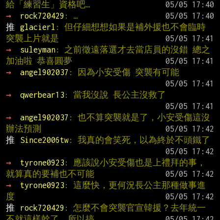
給「練習生」資格吧…
→ 
rock720429
: …
推 
glacierl
: 但仔細想想如果是補外援也不會臨時
突襲上片就是
→ 
suleyman
: 之前徵遠落選才去當店員的沒錯 總之
加油啦 恭喜圓夢
→ 
angel902037
: 因為小安受傷 突襲有可能
→ 
qwerbear13
: 當我沒說 長公主沒救了
→ 
angel902037
: 也不算突襲就是了，小安受傷這沒
辦法預測
推 
Since2006tw
: 我真的會笑死，以為終於不頭鐵了
→ 
tyrone0923
: 應該說小安受傷也是上禮拜的事，
就算真的要補也不可能
→ 
tyrone0923
: 這麼快，更何況長公主那種做事進
度
推 
rock720429
: 怎麼不會突襲官宣韓援？去年統一
不就這樣幹了，所以搞