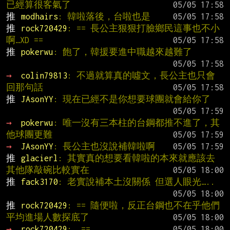
已經算很客氣了
推 
modhairs
: 韓啦落後，台啦也是
推 
rock720429
: == 長公主狠狠打臉鄉民這事也不小
啊…XD ==
推 
pokerwu
: 飽了，韓援要進中職越來越難了
→ 
colin79813
: 不過就算真的噓文，長公主也只會
回那句話
推 
JAsonYY
: 現在已經不是你想要球團就會給你了
→ 
pokerwu
: 唯一沒有三本柱的台鋼都推不進了，其
他球團更難
→ 
JAsonYY
: 長公主也沒說補韓啦啊
推 
glacierl
: 其實真的想要看韓啦的本來就應該去
其他隊敲碗比較實在
推 
fack3170
: 老實說補本土沒關係 但選人眼光…..
推 
rock720429
: == 隨便啦，反正台鋼也不在乎他們
平均進場人數探底了
→ 
rock720429
:  ==