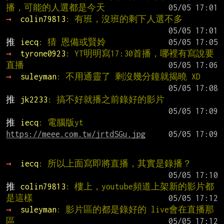
播，可能的人選都是今天
→ 
colin79813
: 有班，沒班的剩下人選不多
推 
iecq
: 猜 恩備或賢姈
→ 
tyrone0923
: YT明明寫17:30首播，哪裡有寫說要
直播
→ 
suleyman
: 不用通靈了 剩沒幾分鐘就揭曉 XD
推 
jk2233
: 搞不好就播之前錄好的影片
推 
iecq
: 電腦版yt 
https://meee.com.tw/jrtdSGu.jpg
→ 
iecq
: 所以上面寫即將直播，其實是錄播？
推 
colin79813
: 樓上，youtube頻道上架新的影片都
是這樣
→ 
suleyman
: 影片區的都是錄好的 live會在直播那
區