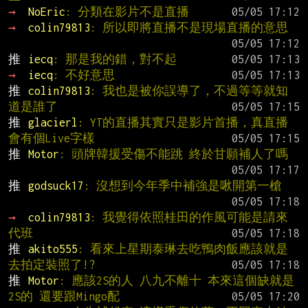
→ 
NoEric
: 分類在影片不是直播
→ 
colin79813
: 所以即將直播不是現場直播的意思
推 
iecq
: 那是我的錯，對不起
→ 
iecq
: 不好意思
推 
colin79813
: 我也是被你誤導了，不過等等就知
道是誰了
推 
glacierl
: YT的直播其實只是影片首播，真直播
會有個Live字樣
推 
Motor
: 頭牌韓援受傷不能跳 終於甘願補人了嗎
推 
godsuck17
: 沒想到今年季中補強是啾開第一槍
→ 
colin79813
: 我覺得依照桂田的作風可能是請來
代班
推 
akito555
: 看來上星期泰琳去吃鴨肉飯應該就是
去拍定裝照了!?
推 
Motor
: 應該2S的人 八九不離十 本來這個缺就是
2S的 還要跟Mingo配