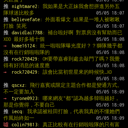
推 
nightmare2
: 我如果是大正妹我會想拼進另外五
隊球迷比較多
推 
believefate
: 外面看爆文 結果是一堆人被啾啾
打臉 笑死
推 
davidlai7788
: 補台啦好啊 對票房沒有幫助而已
XDD 最好多補十個
→ 
home16124
: 統一啦啦隊曝光度好？？獅隊幾乎都
沒有在行銷啦啦隊的
推 
rock720429
: OM要帶嘉睿到處去敲門了嗎？我覺
得有好消息的速度應
→ 
rock720429
: 該會比當初世星來的時候快…XD
推 
qscxz
: 飛行嘉賓或限定主題合作都是變通方式。
不一定要加入
→ 
tyrone0923
: 哪來網友"都"認為越多韓啦越好，
那是你覺得，不要自己
推 
iecq
: 我承認被桂田打臉，代表我真的不懂她們
作風始終如一
噓 
colin79813
: 真正比較有在行銷啦啦隊的只有富