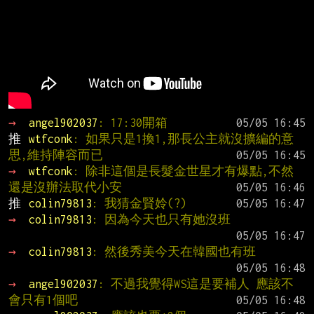
→ 
angel902037
: 17:30開箱
推 
wtfconk
: 如果只是1換1,那長公主就沒擴編的意
思,維持陣容而已
→ 
wtfconk
: 除非這個是長髮金世星才有爆點,不然
還是沒辦法取代小安
推 
colin79813
: 我猜金賢姈(?)
→ 
colin79813
: 因為今天也只有她沒班
→ 
colin79813
: 然後秀美今天在韓國也有班
→ 
angel902037
: 不過我覺得WS這是要補人 應該不
會只有1個吧