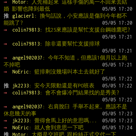
→ 
Motor
: 人先補起來 這樣手傷的萬一不回來去結
婚 影響也降到最低
推 
glacierl
: 換句話說，小安應該是傷到今年都不
能跳了?
→ 
colin79813
: 找2S來應該是幫忙支援台鋼雄鷹吧?
→ 
colin79813
: 除非還要幫忙支援排球
→ 
angel902037
: 今年不知道，但應該1個月以上跑
不掉吧
→ 
NoEric
: 籃排剩沒幾場叫本土去就好了
推 
jk2233
: 安今天限動還是有PO班表
→ 
colin79813
: 會不會爆冷門結果找的是秀美?
→ 
angel902037
: 右肩脫臼 手舉不起來。應該不是
休息幾天的事
→ 
jk2233
: 覺得會馬上好的意思嗎...
→ 
NoEric
: 就人會到意思一下吧
推 
Motor
: 大概是交班吧 跟粉絲正式交代一下