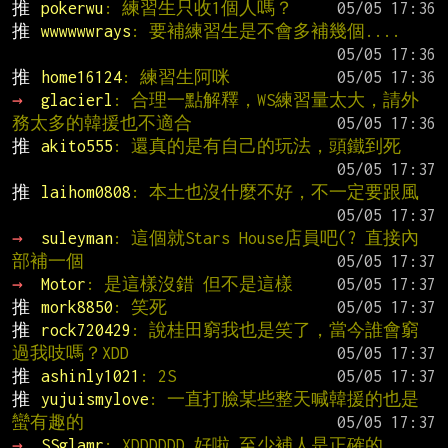
推 
pokerwu
: 練習生只收1個人嗎？
推 
wwwwwwrays
: 要補練習生是不會多補幾個....
推 
home16124
: 練習生阿咪
→ 
glacierl
: 合理一點解釋，WS練習量太大，請外
務太多的韓援也不適合
推 
akito555
: 還真的是有自己的玩法，頭鐵到死
推 
laihom0808
: 本土也沒什麼不好，不一定要跟風
→ 
suleyman
: 這個就Stars House店員吧(? 直接內
部補一個
→ 
Motor
: 是這樣沒錯 但不是這樣
推 
mork8850
: 笑死
推 
rock720429
: 說桂田窮我也是笑了，當今誰會窮
過我吱嗎？XDD
推 
ashinly1021
: 2S
推 
yujuismylove
: 一直打臉某些整天喊韓援的也是
蠻有趣的
→ 
SSglamr
: XDDDDDD 好啦 至少補人是正確的