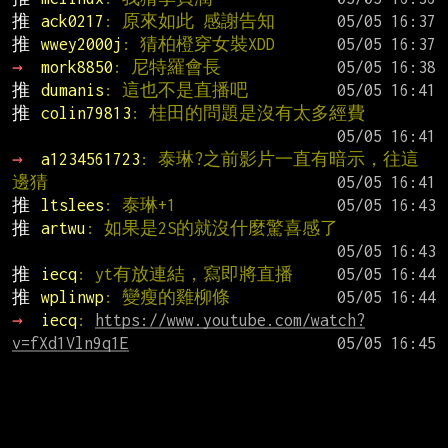
推 
ack0217
: 原來如此 感謝告知
推 
wwey2000j
: 猜柏橙穿女裝XDD
→ 
mork8850
: 尼特羅會長
推 
dumanis
: 這也不是直播吧
推 
colin79813
: 桂田的問題是沒有太多經費
→ 
a1234561723
: 泰琳?之前影片一直有暗示，往這
邊猜
推 
ltslees
: 泰琳+1
推 
artwu
: 如果是2S的就沒什麼驚喜感了
推 
iecq
: yt有放連結，寫即將直播
推 
wplinwp
: 變瘦的雞柳條
→ 
iecq
: 
https://www.youtube.com/watch?
v=fXd1Vln9q1E