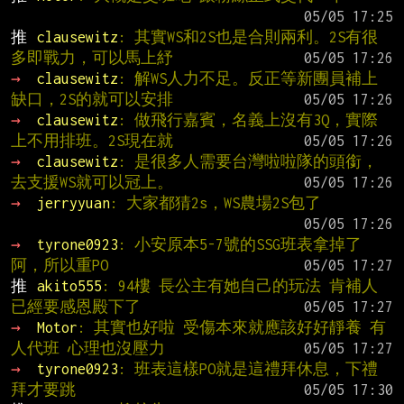
推 
clausewitz
: 其實WS和2S也是合則兩利。2S有很
多即戰力，可以馬上紓
→ 
clausewitz
: 解WS人力不足。反正等新團員補上
缺口，2S的就可以安排
→ 
clausewitz
: 做飛行嘉賓，名義上沒有3Q，實際
上不用排班。2S現在就
→ 
clausewitz
: 是很多人需要台灣啦啦隊的頭銜，
去支援WS就可以冠上。
→ 
jerryyuan
: 大家都猜2s，WS農場2S包了
→ 
tyrone0923
: 小安原本5-7號的SSG班表拿掉了
阿，所以重PO
推 
akito555
: 94樓 長公主有她自己的玩法 肯補人
已經要感恩殿下了
→ 
Motor
: 其實也好啦 受傷本來就應該好好靜養 有
人代班 心理也沒壓力
→ 
tyrone0923
: 班表這樣PO就是這禮拜休息，下禮
拜才要跳