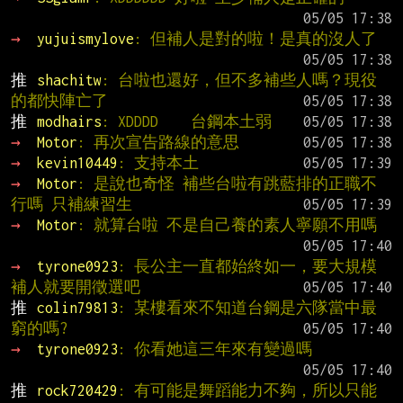
→ 
yujuismylove
: 但補人是對的啦！是真的沒人了
推 
shachitw
: 台啦也還好，但不多補些人嗎？現役
的都快陣亡了
推 
modhairs
: XDDDD    台鋼本土弱
→ 
Motor
: 再次宣告路線的意思
→ 
kevin10449
: 支持本土
→ 
Motor
: 是說也奇怪 補些台啦有跳藍排的正職不
行嗎 只補練習生
→ 
Motor
: 就算台啦 不是自己養的素人寧願不用嗎
→ 
tyrone0923
: 長公主一直都始終如一，要大規模
補人就要開徵選吧
推 
colin79813
: 某樓看來不知道台鋼是六隊當中最
窮的嗎?
→ 
tyrone0923
: 你看她這三年來有變過嗎
推 
rock720429
: 有可能是舞蹈能力不夠，所以只能