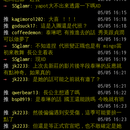
→ 
SSglamr
: yapot大不出來透露一下嗎XD
推 
kagimoro1202
: 大喜 ！！！
推 
godsuck17
: 這是入團還是代班？
推 
coffeedemon
: 泰琳吧 有推進去的話 秀美跟貞潤
可以做夢了
→ 
SSglamr
: 不知道捏 代班變正職也是有 mingo當
初來教舞 長公主看表
→ 
SSglamr
: 現XD
推 
jk2233
: 上次去新莊的影片後半段泰琳的反應就
有點神奇。如果真的
→ 
jk2233
: 是她的話可能之前就有邀了？
推 
qwerbear13
: 長公主想通了嗎
推 
bsp0919
: 是泰琳的話 國王還能跳嗎 今晚就有班
推 
jk2233
: 然後偏偏遇到安受傷，這季可能要拚一
點了
推 
jk2233
: 但還是等正式官宣吧，也不敢確定是她