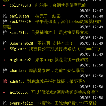
→ 
colin79813
: 能的啦，台鋼就是傳產思維
推 
samliusam
:  拉完了  結案
推 
rock720429
: 平平是傳產，當年LaNew劉家就很敢
突破……
推 
kimi7812
: 只是補強本土 居然快要爆文XD
推 
Dubufan0528
: 不錯啊 支持本土！
→ 
SSglamr
: 我被長公主打臉打成豬頭 (￣(●●)￣)
→ 
nightmare2
: 結果mingo就是最後一任韓啦
推 
churlas
: 應該是泰琳，之前YT疑似暴雷
噓 
sdn645
: 到底誰說是補強韓援，做夢嗎？
→ 
akito555
: 可以開始討論酒帝帶鄭嘉睿來台灣了
推 
evammxfelix
: 老實說桂田說他經費少也不至於 