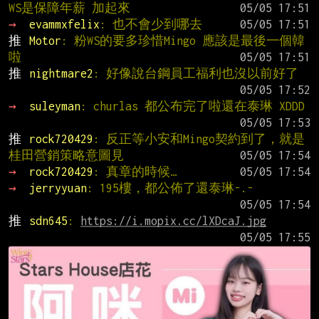
WS是保障年薪 加起來
→ 
evammxfelix
: 也不會少到哪去
推 
Motor
: 粉WS的要多珍惜Mingo 應該是最後一個韓
啦
推 
nightmare2
: 好像說台鋼員工福利也沒以前好了
→ 
suleyman
: churlas 都公布完了啦還在泰琳 XDDD
推 
rock720429
: 反正等小安和Mingo契約到了，就是
桂田營銷策略意圖見
→ 
rock720429
: 真章的時候…
→ 
jerryyuan
: 195樓，都公佈了還泰琳-.-
推 
sdn645
: 
https://i.mopix.cc/lXDcaJ.jpg