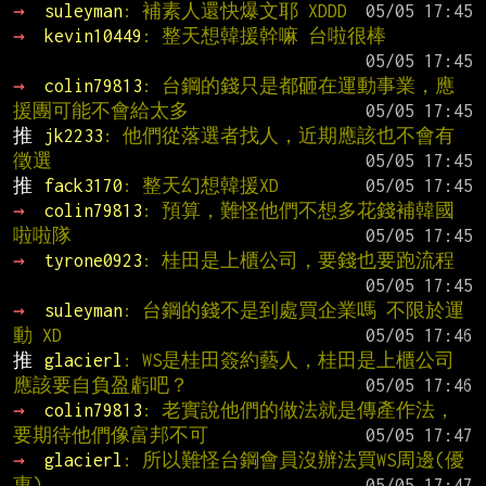
→ 
suleyman
: 補素人還快爆文耶 XDDD
→ 
kevin10449
: 整天想韓援幹嘛 台啦很棒
→ 
colin79813
: 台鋼的錢只是都砸在運動事業，應
援團可能不會給太多
推 
jk2233
: 他們從落選者找人，近期應該也不會有
徵選
推 
fack3170
: 整天幻想韓援XD
→ 
colin79813
: 預算，難怪他們不想多花錢補韓國
啦啦隊
→ 
tyrone0923
: 桂田是上櫃公司，要錢也要跑流程
→ 
suleyman
: 台鋼的錢不是到處買企業嗎 不限於運
動 XD
推 
glacierl
: WS是桂田簽約藝人，桂田是上櫃公司
應該要自負盈虧吧？
→ 
colin79813
: 老實說他們的做法就是傳產作法，
要期待他們像富邦不可
→ 
glacierl
: 所以難怪台鋼會員沒辦法買WS周邊(優
惠)