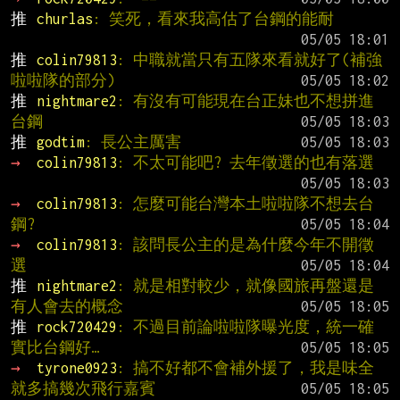
推 
churlas
: 笑死，看來我高估了台鋼的能耐
推 
colin79813
: 中職就當只有五隊來看就好了(補強
啦啦隊的部分)
推 
nightmare2
: 有沒有可能現在台正妹也不想拼進
台鋼
推 
godtim
: 長公主厲害
→ 
colin79813
: 不太可能吧? 去年徵選的也有落選
→ 
colin79813
: 怎麼可能台灣本土啦啦隊不想去台
鋼?
→ 
colin79813
: 該問長公主的是為什麼今年不開徵
選
推 
nightmare2
: 就是相對較少，就像國旅再盤還是
有人會去的概念
推 
rock720429
: 不過目前論啦啦隊曝光度，統一確
實比台鋼好…
→ 
tyrone0923
: 搞不好都不會補外援了，我是味全
就多搞幾次飛行嘉賓