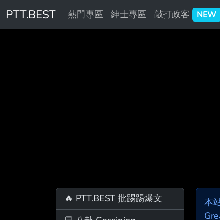
PTT.BEST
熱門專區
紳士專區
敲打政客
NEW
🔥 PTT.BEST 批踢踢爆文
本
Gre
💬 八卦 Gossiping