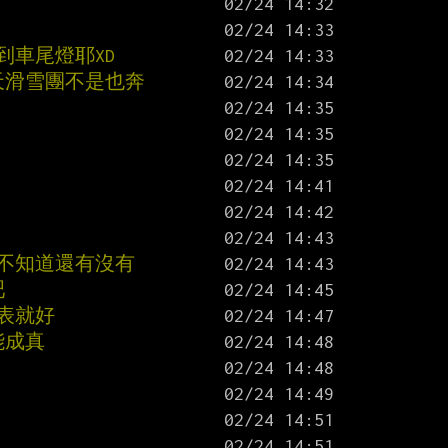
到車尾燈耶XD
天滑雪團不是也奔
動不知道還有沒有
吧
表就好
能成真