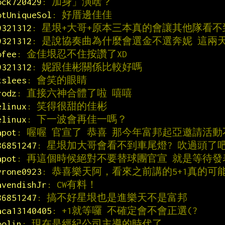
ock720429
: 加身」演啥？
otUniqueSol
: 好厝邊佳佳
9321312
: 星垠+大哥+原本三本真的會讓其他隊看不
9321312
: 是說協奏曲為什麼會選金不選奔妮 這兩
ofee
: 金佳垠忍不住按讚了XD
9321312
: 妮跟佳彬關係比較好嗎
tslees
: 會笑的眼睛
rodz
: 直接六神合體了啦 嘻嘻
elinux
: 笑得很甜的佳彬
elinux
: 下一波會再佳一嗎？
apot
: 喔喔 官宣了 恭喜 那今年富邦起亞邀請活
86851247
: 星垠加大哥會看不到車尾燈? 吹過頭了
apot
: 再這個時候絕對不要替球團官宣 就是等待發
yrone0923
: 恭喜樂天阿，看來之前講的5+1真的可
avendishJr
: CW有料！
86851247
: 搞不好星垠也是進樂天不是富邦
aca13140405
: +1就等囉 不確定會不會正選(?
oolin
: 現在是經紀公司主導的時代了