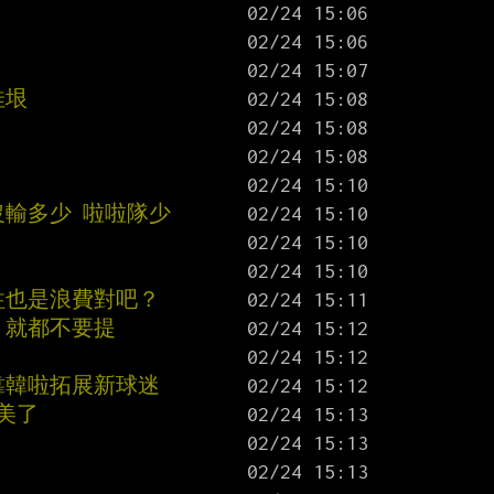
佳垠
沒輸多少 啦啦隊少
柱也是浪費對吧？
 就都不要提
靠韓啦拓展新球迷
美了