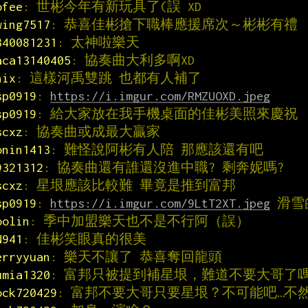
ofee
: 世彬今年有新玩具了(誤 XD
wing7517
: 恭喜佳彬搶下職棒應援席次～彬彬有禮
340081231
: 太神啦樂天
aca13140405
: 協奏曲大利多啊XD
hix
: 這樣河禹雙跳 也都有人補了
sp0919
: 
https://i.imgur.com/RMZUOXD.jpeg
sp0919
: 給大家放在我手機桌面的佳彬美照來慶祝
scxz
: 協奏曲或成最大贏家
onin1413
: 難怪說阿彬有人陪 那應該還有吧
9321312
: 協奏曲還有誰還沒進中職? 剩奔妮嗎?
scxz
: 星垠應該比較難 畢竟是推到富邦
sp0919
: 
https://i.imgur.com/9LtT2XT.jpeg
 滑
oolin
: 季中加盟樂天也不是不行阿（誤）
N941
: 佳彬笑眼真的很美
erryyuan
: 樂天不讓了 恭喜奪回龍頭
umia1320
: 富邦只被提到補星垠，難道不要大哥了
ock720429
: 富邦不要大哥只要星垠？不可能吧…不