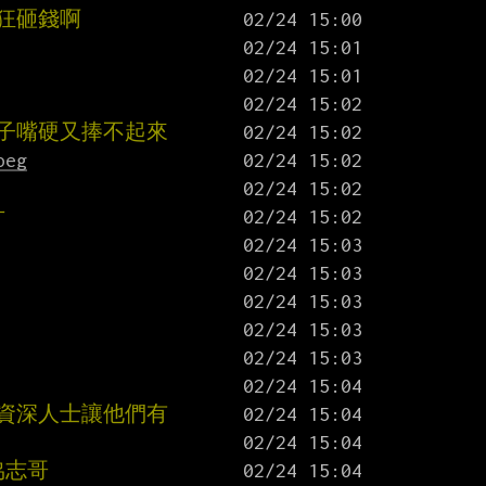
象狂砸錢啊
鴨子嘴硬又捧不起來
peg
片
圈資深人士讓他們有
協志哥