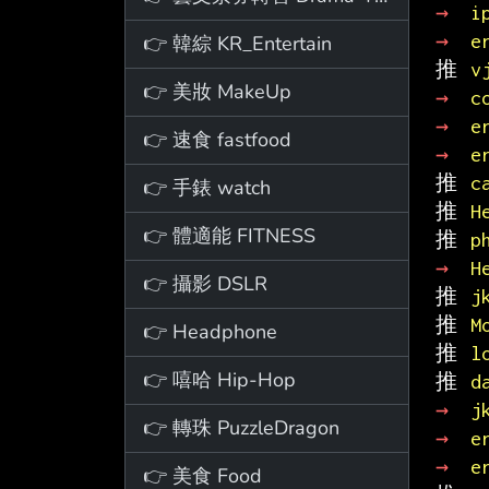
→ 
i
→ 
e
👉 韓綜 KR_Entertain
推 
v
👉 美妝 MakeUp
→ 
c
→ 
e
👉 速食 fastfood
→ 
e
推 
c
👉 手錶 watch
推 
H
👉 體適能 FITNESS
推 
p
→ 
H
👉 攝影 DSLR
推 
j
推 
M
👉 Headphone
推 
l
👉 嘻哈 Hip-Hop
推 
d
→ 
j
👉 轉珠 PuzzleDragon
→ 
e
→ 
e
👉 美食 Food