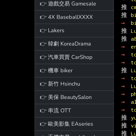
👉 遊戲交易 Gamesale
推 
c
推 
b
👉 4X BaseballXXXX
→ 
b
👉 Lakers
推 
L
推 
a
👉 韓劇 KoreaDrama
→ 
e
→ 
t
👉 汽車買賣 CarShop
→ 
t
👉 機車 biker
推 
L
→ 
t
👉 新竹 Hsinchu
→ 
L
→ 
p
👉 美保 BeautySalon
→ 
a
→ 
t
👉 串流 OTT
推 
y
👉 歐美影集 EAseries
推 
v
推 
L