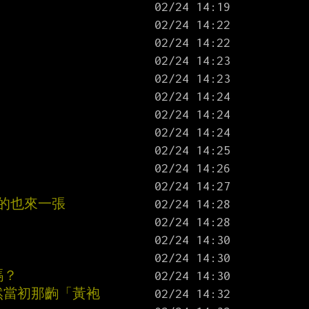
雪的也來一張
嗎？
然當初那齣「黃袍