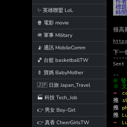
作
標
✨ 英雄聯盟 LoL
時
🍿 電影 movie
很高興
🪖 軍事 Military
http
📡 通訊 MobileComm
下一
-----
🏀 台籃 basketballTW
Sent 
🍼 寶媽 BabyMother
🇯🇵 日旅 Japan_Travel
※ 文
→ 
c
🏭 科技 Tech_Job
推 
s
推 
p
👉 男女 Boy-Girl
推 
L
👉 真香 CheerGirlsTW
→ 
L