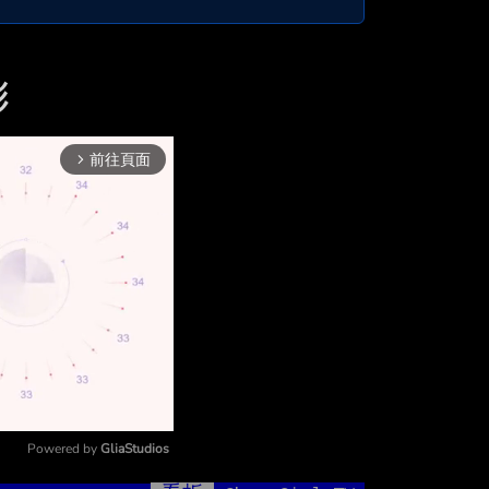
彬
前往頁面
arrow_forward_ios
Powered by 
GliaStudios