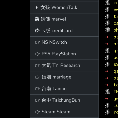
推 
c
👧 女孩 WomenTalk
推 
e
推 
t
👻 媽佛 marvel
推 
c
推 
p
💳 卡版 creditcard
→ 
b
👉 NS NSwitch
→ 
b
推 
q
👉 PS5 PlayStation
推 
b
推 
s
👉 大氣 TY_Research
→ 
q
👉 婚姻 marriage
→ 
b
→ 
t
👉 台南 Tainan
推 
I
→ 
j
👉 台中 TaichungBun
推 
L
👉 Steam Steam
推 
r