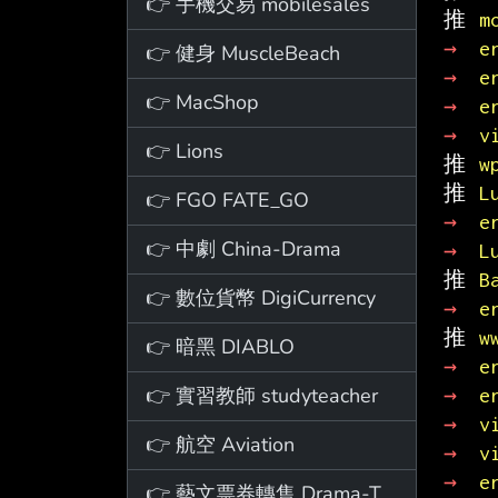
👉 手機交易 mobilesales
推 
m
→ 
e
👉 健身 MuscleBeach
→ 
e
👉 MacShop
→ 
e
→ 
v
👉 Lions
推 
w
推 
L
👉 FGO FATE_GO
→ 
e
👉 中劇 China-Drama
→ 
L
推 
B
👉 數位貨幣 DigiCurrency
→ 
e
推 
w
👉 暗黑 DIABLO
→ 
e
👉 實習教師 studyteacher
→ 
e
→ 
v
👉 航空 Aviation
→ 
v
→ 
e
👉 藝文票券轉售 Drama-Ticket