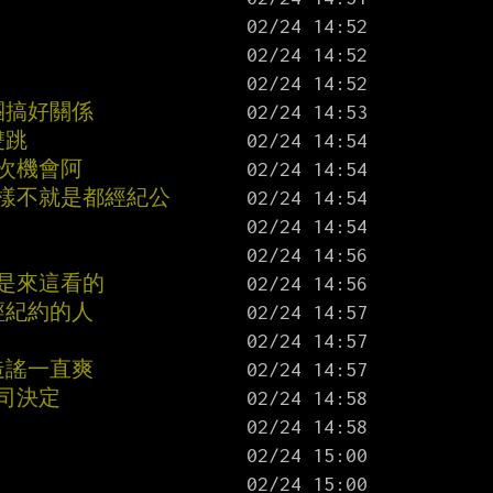
團搞好關係
雙跳
次機會阿
這樣不就是都經紀公
是來這看的
經紀約的人
造謠一直爽
司決定