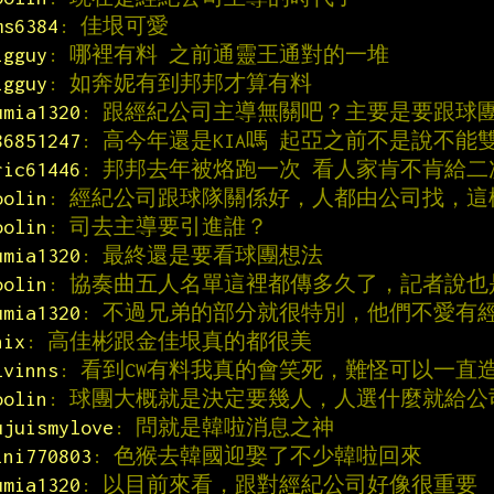
ms6384
: 佳垠可愛
igguy
: 哪裡有料 之前通靈王通對的一堆
igguy
: 如奔妮有到邦邦才算有料
umia1320
: 跟經紀公司主導無關吧？主要是要跟球
86851247
: 高今年還是KIA嗎 起亞之前不是說不能
ric61446
: 邦邦去年被烙跑一次 看人家肯不肯給二
oolin
: 經紀公司跟球隊關係好，人都由公司找，
oolin
: 司去主導要引進誰？
umia1320
: 最終還是要看球團想法
oolin
: 協奏曲五人名單這裡都傳多久了，記者說也
umia1320
: 不過兄弟的部分就很特別，他們不愛有
hix
: 高佳彬跟金佳垠真的都很美
lvinns
: 看到CW有料我真的會笑死，難怪可以一直
oolin
: 球團大概就是決定要幾人，人選什麼就給公
ujuismylove
: 問就是韓啦消息之神
ini770803
: 色猴去韓國迎娶了不少韓啦回來
umia1320
: 以目前來看，跟對經紀公司好像很重要