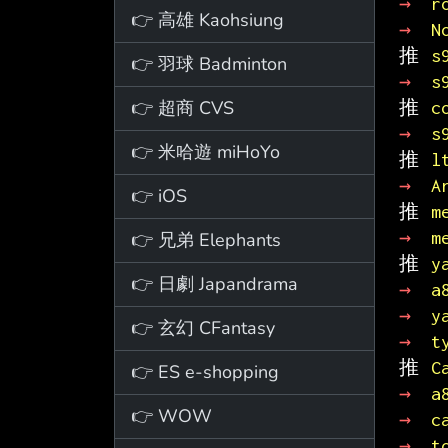
→ 
r
👉 高雄 Kaohsiung
→ 
N
推 
s
👉 羽球 Badminton
→ 
s
👉 超商 CVS
推 
c
→ 
s
👉 米哈遊 miHoYo
推 
l
→ 
A
👉 iOS
推 
m
→ 
m
👉 兄弟 Elephants
推 
y
👉 日劇 Japandrama
→ 
a
→ 
y
👉 玄幻 CFantasy
→ 
t
推 
C
👉 ES e-shopping
→ 
a
👉 WOW
→ 
c
→ 
t