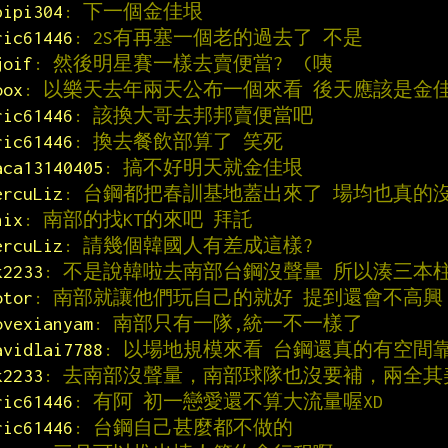
pipi304
: 下一個金佳垠
ric61446
: 2S有再塞一個老的過去了 不是
joif
: 然後明星賽一樣去賣便當?  (咦
oox
: 以樂天去年兩天公布一個來看 後天應該是金
ric61446
: 該換大哥去邦邦賣便當吧
ric61446
: 換去餐飲部算了 笑死
aca13140405
: 搞不好明天就金佳垠
ercuLiz
: 台鋼都把春訓基地蓋出來了 場均也真的
hix
: 南部的找KT的來吧 拜託
ercuLiz
: 請幾個韓國人有差成這樣?
k2233
: 不是說韓啦去南部台鋼沒聲量 所以湊三本
otor
: 南部就讓他們玩自己的就好 提到還會不高興
ovexianyam
: 南部只有一隊,統一不一樣了
avidlai7788
: 以場地規模來看 台鋼還真的有空間
k2233
: 去南部沒聲量，南部球隊也沒要補，兩全其
ric61446
: 有阿 初一戀愛還不算大流量喔XD
ric61446
: 台鋼自己甚麼都不做的