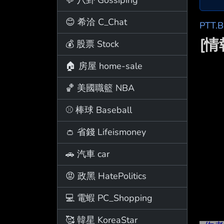
😊 希洽 C_Chat
PTT.
[情
💰 股票 Stock
🏠 房屋 home-sale
🏀 美國職籃 NBA
⚾ 棒球 Baseball
👛 省錢 Lifeismoney
🚗 汽車 car
😡 政黑 HatePolitics
💻 電蝦 PC_Shopping
🥰 韓星 KoreaStar