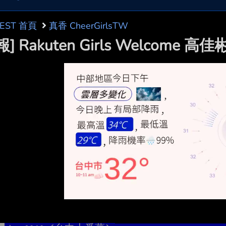
BEST 首頁
真香 CheerGirlsTW
報] Rakuten Girls Welcome 高佳