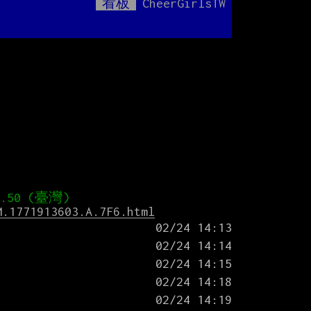
看板
CheerGirlsTW
Mute
M.1771913603.A.7F6.html