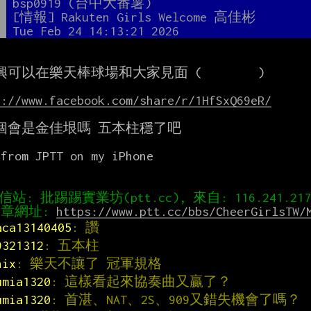
者
bsp0919 (台中大番薯)
題
[情報] Rakuten Girls Welcome 高佳彬
間
Tue Feb 24 14:13:21 2026
可以在樂天棒球場和大家見面 (        )

s://www.facebook.com/share/r/1HfSxQ69eR/
個會是金佳垠嗎 五本柱穩了吧



from JPTT on my iPhone

章網址: 
https://www.ptt.cc/bbs/CheerGirlsTW/
aca13140405
: 讚
9321312
: 五本柱
hix
: 樂天不讓了 冠軍規格
umia1320
: 這樣看起來協奏曲又贏了？
umia1320
: 首湛、NAT、2S、909又錯失機會了嗎？