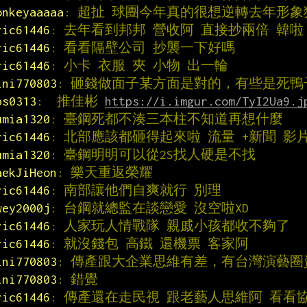
onkeyaaaaa
: 超扯 球團今年真的很想逆轉去年形
ric61446
: 去年看到邦邦 營收阿 直接抄兩倍 韓啦
ric61446
: 看看隔壁公司 抄襲一下好嗎
ric61446
: 小卡 衣服 夾 小物 出一輪
ini770803
: 砸錢做面子某方面是對的，有些是死
ps0313
:  推佳彬 
https://i.imgur.com/TyI2Ua9.j
umia1320
: 臺鋼死都不湊三本柱不知道再想什麼
ric61446
: 北部應該都砸得起來啦 流量 +新聞 影
umia1320
: 臺鋼明明可以從2S找人硬是不找
aekJiHeon
: 樂天重返榮耀
ric61446
: 南部讓他們自爽就行 別理
wey2000j
: 台鋼就總監在談戀愛 沒空啦XD
ric61446
: 人家玩人情戰隊 親戚小孩都收不夠了
ric61446
: 就沒錢包 高鐵 還機票 客家阿
ini770803
: 傳產跟大企業思維有差，有台灣演藝
ini770803
: 錯覺
ric61446
: 傳產還在走民視 跟老藝人思維阿 看看