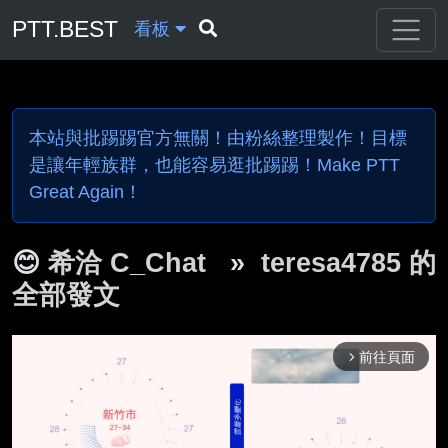
PTT.BEST
看板
本站與批踢踢官方無關！由粉絲整理製作！目標
是讓年輕族群，也能容易逛批踢踢！Make PTT
Great Again！
😊
希洽 C_Chat
»
teresa4785 的
全部發文
前往頁面
arrow_forward_ios