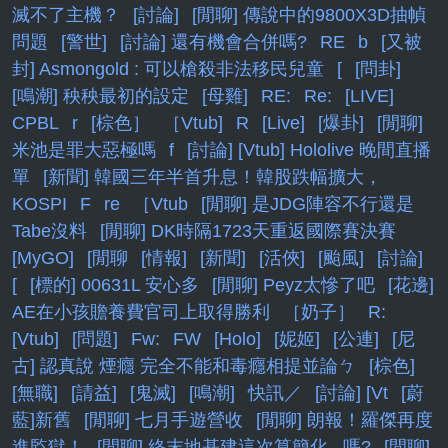
滅不了主機？
[討論]
[閒聊] 傳說中的9800X3D抽幀
問題
[警世]
[討論] 還有機會合併嗎?
RE
b
[又被
封] Asmongold : 可以槍殺非法移民兒童
[
[問卦]
[鳴潮] 秧秧最初的設定
[母雞]
RE:
Re:
[LIVE]
CPBL
r
[棕色］
［Vtub]
R
[Live]
[爆卦]
[閒聊]
米池是罪大惡極嗎
f
[討論] [Vtub] Hololive 晚間直播
單
[新聞] 韓國三年半首升息！韓股跌幅擴大，
KOSPI
F
re
［Vtub
[閒聊] 是JDG陣容不行還是
Tabe沒料
[閒聊] DK時隔1723天重返國際賽決賽
[MyGO]
[閒聊
[情報]
[新聞]
[活俠]
[颱風]
[討論]
[
[標的] 00631L 安心多
[閒聊] Peyz太慘了吧
[花邊]
AE在小孩贍養費官司上取得勝利
［奶子］
R:
[Vtub]
[問題]
Fw:
FW
[Holo]
[妮姬]
[公連]
[尼
古] 認真說 煙癮 完全不能和毒癮相提並論ㄅ
[棕色]
[無職]
[請益]
[鬼滅]
[鳴潮]
快訊／
[討論] [Vt
[蔚
藍]新舊
[閒聊] 七月手遊營收
[閒聊] 朗報！羅傑再度
進監獄！
[閒聊] 終末地基建這次算簡化...嗎?
[閒聊]