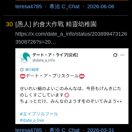
teresa4785
·
希洽 C_Chat
·
2026-06-06
30
[愚人] 約會大作戰 精靈幼稚園
https://x.com/date_a_info/status/203899473126
3508726?s=20
https://i.imgur.com/uV4PmgU.jpeg
https://i.imgur.com/Cy3NYiS.jpeg 約戰今年是全
員幼稚園化 https://i.imgur.com/Ufxzbs7.jpeg
「咿嘻嘻嘻嘻……我啊，是精靈班的喔。」 明明
是幼稚園的孩子，言行舉止卻彷彿大人似的。 非
常喜歡貓，所有東西上面都有貓的圖案。 喜歡士
道老師。 這個可愛的生物是什麼？？？？
teresa4785
·
希洽 C_Chat
·
2026-03-31