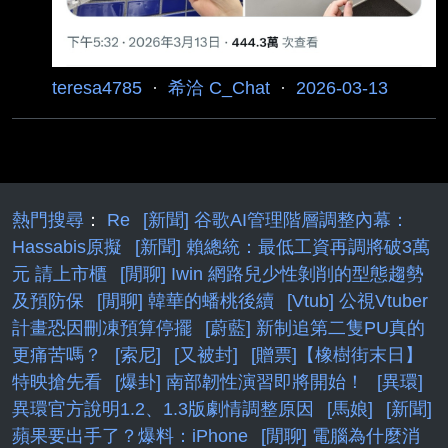
teresa4785
·
希洽 C_Chat
·
2026-03-13
熱門搜尋
：
Re
[新聞] 谷歌AI管理階層調整內幕：
Hassabis原擬
[新聞] 賴總統：最低工資再調將破3萬
元 請上市櫃
[閒聊] Iwin 網路兒少性剝削的型態趨勢
及預防保
[閒聊] 韓華的蟠桃後續
[Vtub] 公視Vtuber
計畫恐因刪凍預算停擺
[蔚藍] 新制追第二隻PU真的
更痛苦嗎？
[索尼]
[又被封]
[贈票]【橡樹街末日】
特映搶先看
[爆卦] 南部韌性演習即將開始！
[異環]
異環官方說明1.2、1.3版劇情調整原因
[馬娘]
[新聞]
蘋果要出手了？爆料：iPhone
[閒聊] 電腦為什麼消