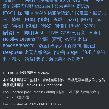
雅迪絕區零聯動 COSER出裝秧秧引社群議論
[FGO]
[新聞] 藍營AI深偽賴清德影片 民進黨：假冒元
首
[情報
[內鬼]
[漫畫]
[異環]
[發錢]
[白銀]
[購
機]
[轉播]
[鐵道]
[開戰]
[閒聊]
[黑特]
[分享］
[討論] [V
[閒聊] Josh
[LIVE] CPBL例行賽
[Holo]
Hololive Dreams已開服
[情報] NV可能推出
5090SE(5080Ti)
[蔚藍] 檔案大小保機制
[請益]
DeepSeek 老闆內部會議
[情報] Siegel：追求苦命的
剩下湖人
[請益] 要多了解股票才不是賭？
PTT.BEST 批踢踢爆文 © 2026
本站與批踢踢官方無關！由粉絲整理製作！目標是讓年輕族群，也能
容易逛批踢踢！Make PTT Great Again！
Last updated post:
[MobileComm] [討論] 三星手機找吸毒大麻仔
Joeman代言新機
Last updated at: 2026-08-09 18:51:27