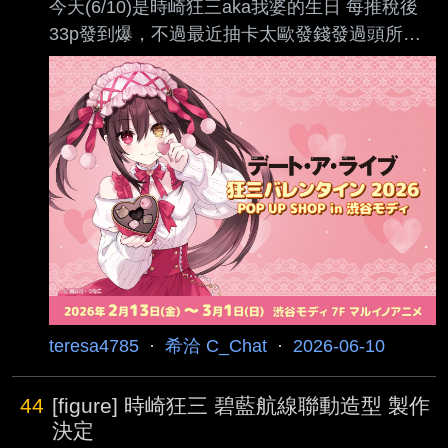
今天(6/10)是時崎狂三aka我婆的生日 每推稅後
33p發到爆，不過最近抽卡太歐發錢發過頭所以
沒錢，今年沒有加碼ㄅ歉QQ 不知道要說什麼的
請說狂三生日快樂或是讚美我老婆都可以 一年又
過去了又到了狂三的生日 這個全作最能打的女人
今年依然也沒有放過粉絲的錢包 從年初的情人節
only shop快閃店
https://x.com/fantasia_bunko/status/2014533631
566610879 https://i.imgur.com/RweezJv.jpeg
https://i.imgur.c
teresa4785
·
希洽 C_Chat
·
2026-06-10
44
[figure] 時崎狂三 碧藍航線聯動造型 製作
決定