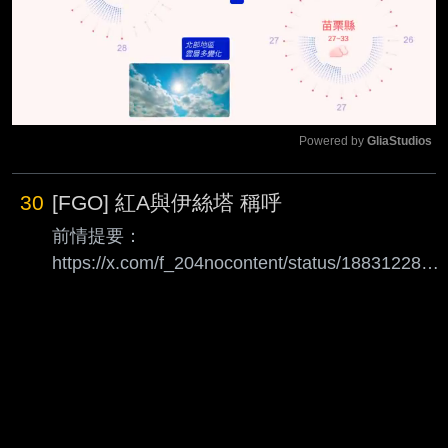
Powered by 
GliaStudios
Mute
30
[FGO] 紅A與伊絲塔 稱呼
前情提要：
https://x.com/f_204nocontent/status/1883122889
823834476?s=20
https://i.imgur.com/cm6mTHq.jpeg 伊絲塔：
「Archer。」 紅A：「……喊職階名的話根本分不
出是在叫誰吧，伊絲塔。」 紅A：「而且我昨天跟
上禮拜應該也講過同樣的話吧。」 伊絲塔：「是
這樣嗎？但是你不還是好好回話了嗎？」 紅A：