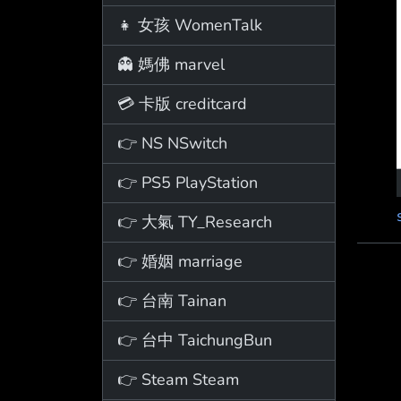
👧 女孩 WomenTalk
👻 媽佛 marvel
💳 卡版 creditcard
👉 NS NSwitch
👉 PS5 PlayStation
👉 大氣 TY_Research
👉 婚姻 marriage
👉 台南 Tainan
👉 台中 TaichungBun
👉 Steam Steam