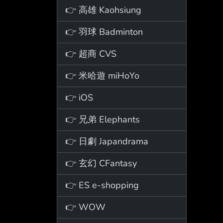
👉 高雄 Kaohsiung
👉 羽球 Badminton
👉 超商 CVS
👉 米哈遊 miHoYo
👉 iOS
👉 兄弟 Elephants
👉 日劇 Japandrama
👉 玄幻 CFantasy
👉 ES e-shopping
👉 WOW