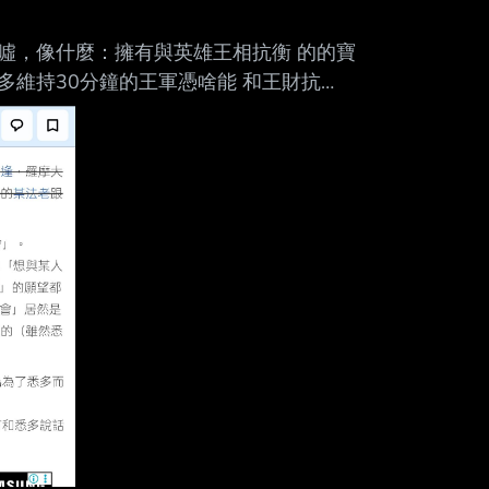
Mute
噓，像什麼：擁有與英雄王相抗衡 的的寶
維持30分鐘的王軍憑啥能 和王財抗
後來又追加了征服王一倒，王軍也會直接消
牛車攻擊力不錯，但啥沒防禦力面對攻擊也
服王打起來比較有贏面的？ --