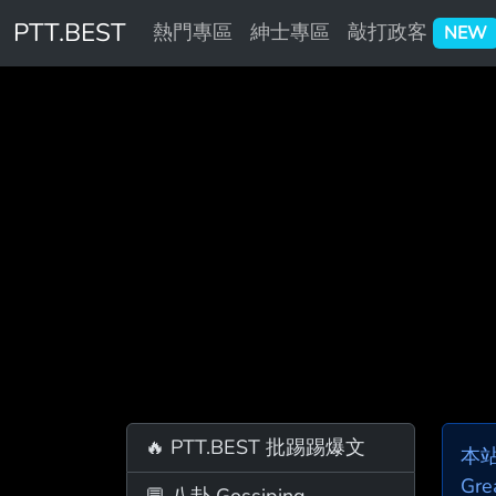
PTT.BEST
熱門專區
紳士專區
敲打政客
NEW
🔥 PTT.BEST 批踢踢爆文
本
Gre
💬 八卦 Gossiping