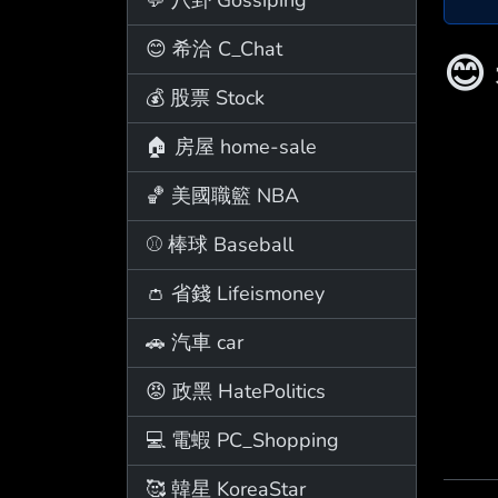
😊 希洽 C_Chat
😊
💰 股票 Stock
🏠 房屋 home-sale
🏀 美國職籃 NBA
⚾ 棒球 Baseball
👛 省錢 Lifeismoney
🚗 汽車 car
😡 政黑 HatePolitics
💻 電蝦 PC_Shopping
🥰 韓星 KoreaStar