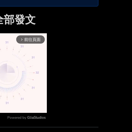
的全部發文
前往頁面
arrow_forward_ios
Powered by 
GliaStudios