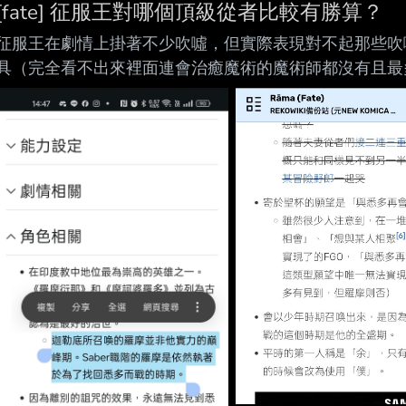
[fate] 征服王對哪個頂級從者比較有勝算？
征服王在劇情上掛著不少吹噓，但實際表現對不起那些吹
具（完全看不出來裡面連會治癒魔術的魔術師都沒有且最多
衡）、實力絲毫不弱於英雄王（但被閃閃輕鬆秒殺）。 
失的補丁。 而天天衝在軍隊最前面的征服王另一個寶具
只能 征服王自己擋。 現在這情況有沒有哪個頂級從者是征