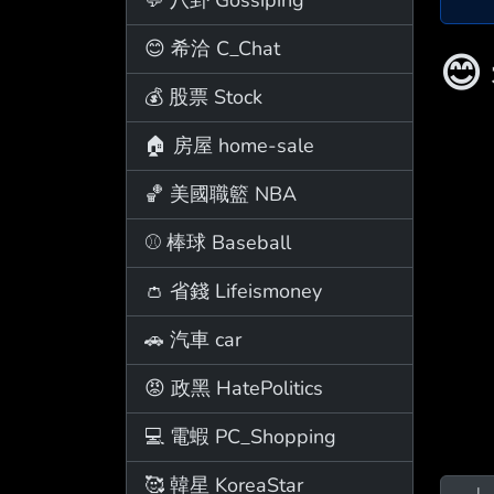
😊 希洽 C_Chat
😊
💰 股票 Stock
🏠 房屋 home-sale
🏀 美國職籃 NBA
⚾ 棒球 Baseball
👛 省錢 Lifeismoney
🚗 汽車 car
😡 政黑 HatePolitics
💻 電蝦 PC_Shopping
🥰 韓星 KoreaStar