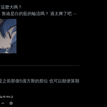
洛琪希有這麼大嗎？
被種草莓嗎？ 魯迪是白的藍的輪流嗎？ 過太爽了吧 --
錯 97個 好像是之前那個5億方斯的那位 也可以順便算期