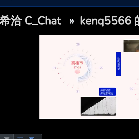
希洽 C_Chat
»
kenq556