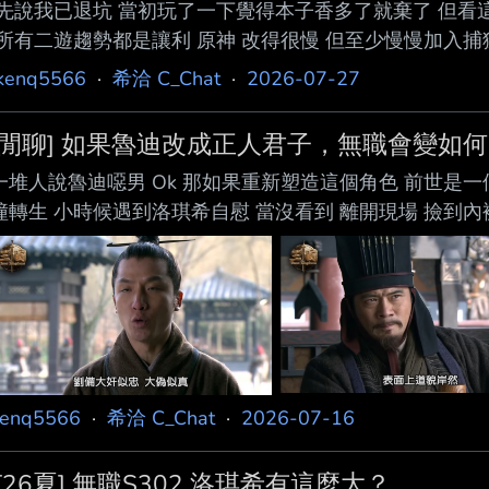
先說我已退坑 當初玩了一下覺得本子香多了就棄了 但看
所有二遊趨勢都是讓利 原神 改得很慢 但至少慢慢加入捕獲
歪 公連 保底門檻降低 異環 不多說了 不歪池又送一堆 
kenq5566
·
希洽 C_Chat
·
2026-07-27
的嗎？ --
[閒聊] 如果魯迪改成正人君子，無職會變如
一堆人說魯迪噁男 Ok 那如果重新塑造這個角色 前世是
撞轉生 小時候遇到洛琪希自慰 當沒看到 離開現場 撿到內
不看 艾莉絲說可以 當紳士做騎士禮吻她手 曉以大義說女
自愛 不吃女生豆腐 不男凝 選定一個老婆 愛她一生 不婚
年再跟老婆討論生育計劃 這樣會變如何？ --
kenq5566
·
希洽 C_Chat
·
2026-07-16
[26夏] 無職S302 洛琪希有這麼大？