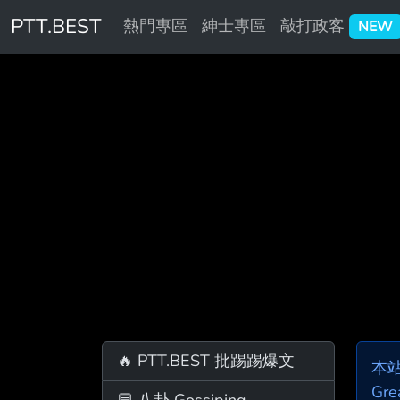
PTT.BEST
熱門專區
紳士專區
敲打政客
NEW
🔥 PTT.BEST 批踢踢爆文
本
Gre
💬 八卦 Gossiping