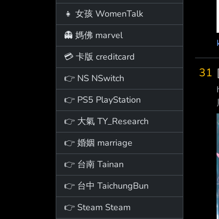
👧 女孩 WomenTalk
👻 媽佛 marvel
💳 卡版 creditcard
31
👉 NS NSwitch
👉 PS5 PlayStation
👉 大氣 TY_Research
👉 婚姻 marriage
👉 台南 Tainan
👉 台中 TaichungBun
👉 Steam Steam