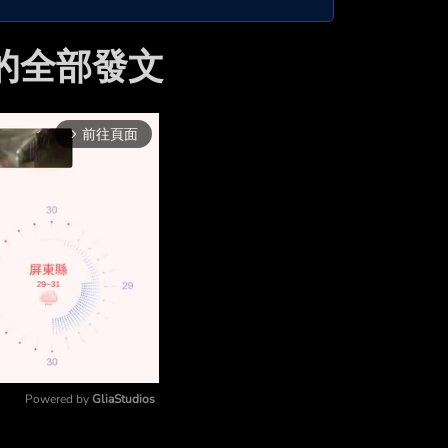
6 的全部發文
前往頁面
arrow_forward_ios
Powered by 
GliaStudios