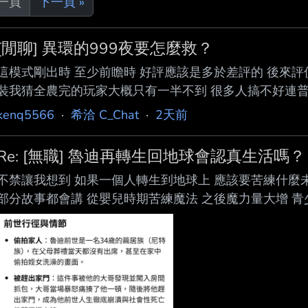
上一頁
下一頁 »
[閒聊] 異環的999夜要怎麼救？
這模式剛出時 至少前瞻時 好評應該是多於差評的 後來評
裝我猜全農完的玩家大概只有一半不到 很多人搞不好連普
樣的流程 官方說是常駐玩法 所以應該會想要救 問題是要
kenq5566
·
希洽 C_Chat
·
2天前
亮 但再漂亮沒交互也沒用 即使交互多了也是一次性玩法 
夜跟一般大世界沒差別 那就變相它做了一個箱庭地圖而已
Re: [無職] 魯迪再轉生回地球會認真生活嗎？
是最重要的 不過999夜本質是一個類D2刷寶
不禁讓我想到 如果一個人轉生到地球上 應該要苦練什麼
部分故事都會講 從嬰兒時期苦練魔法 之後魔力量大增 青
成天才兒童 但也是會得早而已 不代表會得多 例如你一
剩下體能之類的更不用說了 除非你有外掛 不然你一歲就開
魯迪再回到地球會認真嗎？ 答案是可能會 但是認真的結
就是一般人 要像原本的魯迪這樣 在異世界大