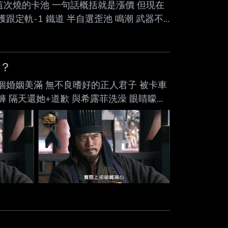
這次燒的卡池 一句話概括就是漲價 但現在
跟定軌-1 鐵道 半自選歪池 鳴潮 武器不
第一次看到卡池漲價的 檔案不覺得自己怪怪
何？
一個婚姻美滿 無不良嗜好的正人君子 被卡車
褲 隔天還她+道歉 與希露菲洗澡 眼睛矇住
生要愛惜自己身體 你還年輕等 旅途上潔身
前性行為 不在懷孕時離開家 生完小孩後隔三