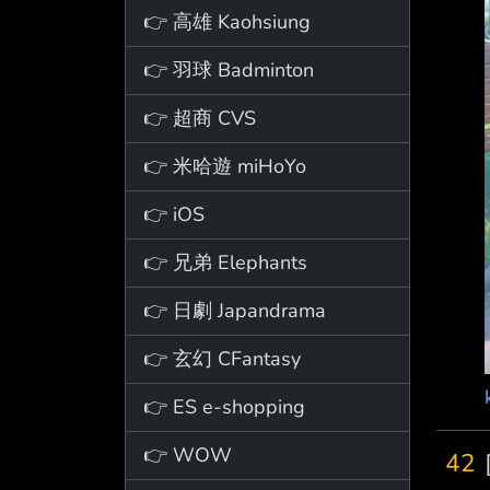
👉 高雄 Kaohsiung
👉 羽球 Badminton
👉 超商 CVS
👉 米哈遊 miHoYo
👉 iOS
👉 兄弟 Elephants
👉 日劇 Japandrama
👉 玄幻 CFantasy
👉 ES e-shopping
👉 WOW
42