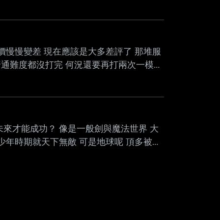
Mute
價慢慢變差 現在應該是大多差評了 那堆服
通難度都沒打完 何況還要再打兩次一模一
怎麼救 增加地圖？ 我承認它地圖場景很漂
增加角色？ 這一定要的 但角色技能在999
 增加玩法？ 或是說拓展玩法 我認為這才
未來才能成功？ 像是一般劍與魔法世界 大
少年時期就天下無敵 可是地球呢 頂多被當
歲就會微積分 不代表你未來能解出黎曼猜想
始練硬舉是能幹嘛 -- 所以回原文的問題
果就還是一個普通的社畜 可能家庭幸福 但