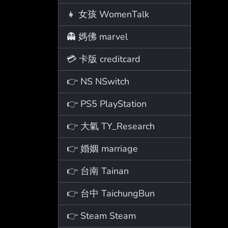
👧 女孩 WomenTalk
👻 媽佛 marvel
💳 卡版 creditcard
👉 NS NSwitch
👉 PS5 PlayStation
👉 大氣 TY_Research
👉 婚姻 marriage
👉 台南 Tainan
👉 台中 TaichungBun
👉 Steam Steam