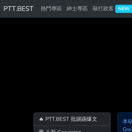
PTT.BEST
熱門專區
紳士專區
敲打政客
NEW
🔥 PTT.BEST 批踢踢爆文
本
Gre
💬 八卦 Gossiping