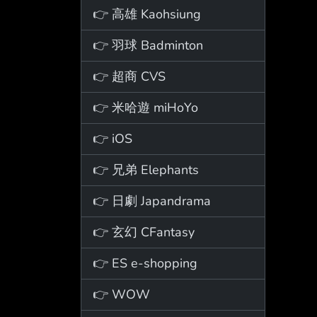
👉 高雄 Kaohsiung
👉 羽球 Badminton
👉 超商 CVS
👉 米哈遊 miHoYo
👉 iOS
👉 兄弟 Elephants
👉 日劇 Japandrama
👉 玄幻 CFantasy
👉 ES e-shopping
👉 WOW