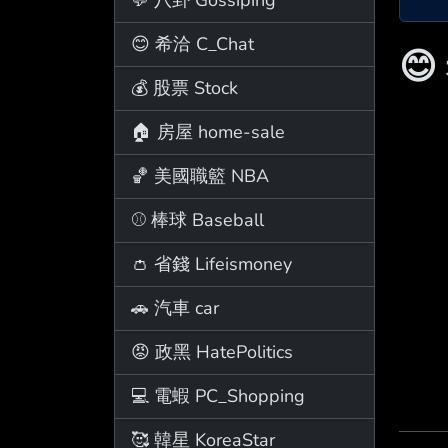
😊 希洽 C_Chat
😊
💰 股票 Stock
🏠 房屋 home-sale
🏀 美國職籃 NBA
⚾ 棒球 Baseball
👛 省錢 Lifeismoney
🚗 汽車 car
😡 政黑 HatePolitics
💻 電蝦 PC_Shopping
🥰 韓星 KoreaStar