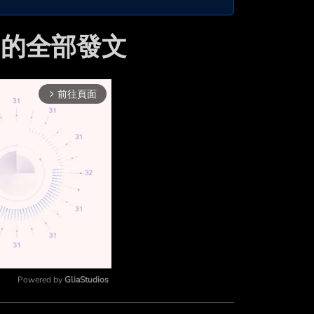
mn 的全部發文
前往頁面
arrow_forward_ios
Powered by 
GliaStudios