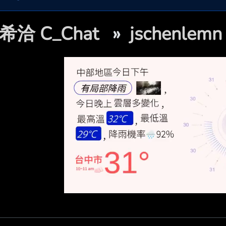
希洽 C_Chat
»
jschenle