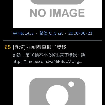
https://i.meee.com.tw/7a7b0TO.png 想蓋人家火
鍋的
Whitelotus
·
希洽 C_Chat
·
2026-06-21
65
[異環] 抽到賽車服了發錢
如題，第10抽不小心掉出來了嚇我一跳
https://i.meee.com.tw/MiP8uCV.png
https://i.meee.com.tw/SwzwIkG.png 這下保時捷
不用抽了 雖然方斯跟P幣都不多了但還是發點與
大家同樂 推文不限前50名稅前20P 以下是拿到
賽車服後很開心去拍的照片 非常吃身材的緊身
服 https://i.meee.com.tw/PHRKn9T.png 那個肚
臍的凹陷跟腰部的皺褶真的很神