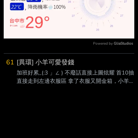
Powered by 
GliaStudios
Mute
61
[異環] 小羊可愛發錢
加班好累_(:3 」∠ ) 不廢話直接上圖炫耀 首10抽
直接走到左邊衣服區 拿了衣服又開金箱，小羊就
跳出來了 https://i.meee.com.tw/DHXG8LG.png
其中一個是衣服喔 為了怕你們誤會我用紅色框起
來了 第40抽 又繞進左邊衣服區了 再踩到一次衣
服、再從箱子裡又跳出一隻小羊
https://i.meee.com.tw/0qK7KjO.png 再說一次，
紅色框住的是衣服喔 最後再補到50抽拿降落傘(小