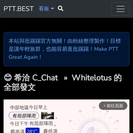
PTT.BEST
看板
本站與批踢踢官方無關！由粉絲整理製作！目標
是讓年輕族群，也能容易逛批踢踢！Make PTT
Great Again！
😊
希洽 C_Chat
»
Whitelotus 的
全部發文
前往頁面
arrow_forward_ios