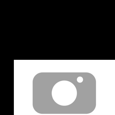
羊直升機) 收工 前50推，內文含「161」發稅前
20P 祝大家今晚都能有個回到肚子