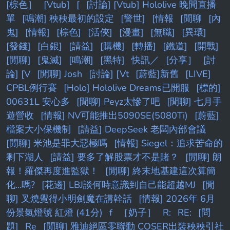
[棕色］
[Vtub]
[
[討論] [Vtub] Hololive 晚間直播
單
[鳴潮] 秧秧最初的設定
[警世]
[情報
[閒聊
[內
鬼]
[情報]
[棕色]
[活俠]
[漫畫]
[無職]
[異環]
[發錢]
[白銀]
[請益]
[購機]
[轉播]
[鐵道]
[開戰]
[閒聊]
[鬼滅]
[鳴潮]
[黑特]
快訊／
[分享］
[討
論] [V
[閒聊] Josh
[討論] [Vt
[蔚藍]新舊
[LIVE]
CPBL例行賽
[Holo] Hololive Dreams已開服
[標的]
00631L 安心多
[閒聊] Peyz太慘了吧
[閒聊] 七月手
遊營收
[情報] NV可能推出5090SE(5080Ti)
[蔚藍]
檔案大小保機制
[請益] DeepSeek 老闆內部會議
[閒聊] 米池是罪大惡極嗎
[情報] Siegel：追求苦命的
剩下湖人
[請益] 要多了解股票才不是賭？
[閒聊] 朗
報！羅傑再度進監獄！
[閒聊] 終末地基建這次算簡
化...嗎?
[花邊] LBJ談何時意識到自己能超越MJ
[閒
聊] 叉燒覺得小明劍魔在講幹話
[情報] 2026年 6月
份景氣燈號 紅燈 (41分)
f
［奶子］
R:
RE:
[問
題]
Re
[閒聊] 雅迪絕區零聯動 COSER出裝秧秧引社