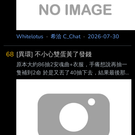
Whitelotus
·
希洽 C_Chat
·
2026-07-30
68
[異環] 不小心雙蛋黃了發錢
原本大約86抽2安魂曲+衣服，手癢想說再抽一
隻補到2命 於是又丟了40抽下去，結果最後那十
抽跳了雙蛋黃
https://i.meee.com.tw/E7EJM6T.png 啊這...... 這
下只能發錢了呢(′・ω・) 以下前50推提到安魂曲
的發稅前20P
https://i.meee.com.tw/47tUZNr.png 車皮也順便
帶走(推文別再叫我湊200拿衣服喔，已經抽到
了) 以下是隨手拍的安魂曲： 要升天了的安魂曲