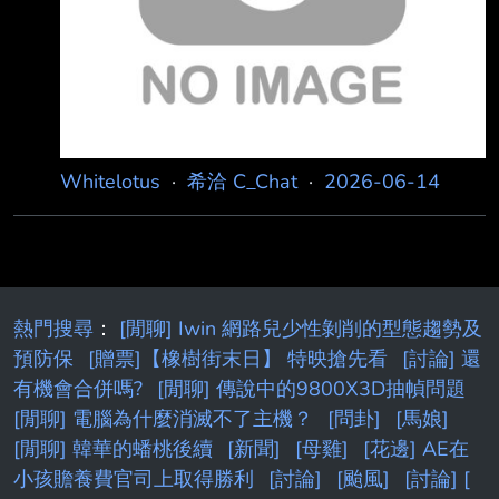
https://i.meee.com.tw/wYfkPYU.png 那個緊實的
小屁屁
Whitelotus
·
希洽 C_Chat
·
2026-06-14
熱門搜尋
：
[閒聊] Iwin 網路兒少性剝削的型態趨勢及
預防保
[贈票]【橡樹街末日】 特映搶先看
[討論] 還
有機會合併嗎?
[閒聊] 傳說中的9800X3D抽幀問題
[閒聊] 電腦為什麼消滅不了主機？
[問卦]
[馬娘]
[閒聊] 韓華的蟠桃後續
[新聞]
[母雞]
[花邊] AE在
小孩贍養費官司上取得勝利
[討論]
[颱風]
[討論] [