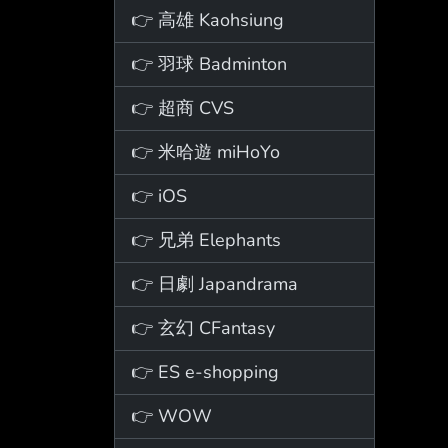
👉 高雄 Kaohsiung
👉 羽球 Badminton
👉 超商 CVS
👉 米哈遊 miHoYo
👉 iOS
👉 兄弟 Elephants
👉 日劇 Japandrama
👉 玄幻 CFantasy
👉 ES e-shopping
👉 WOW