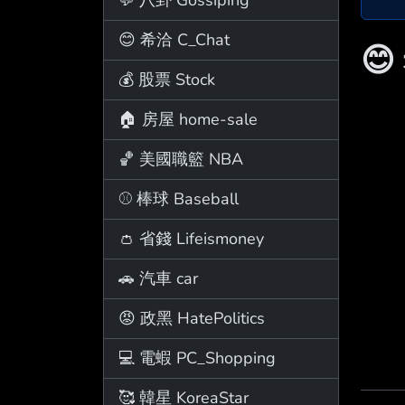
😊 希洽 C_Chat
😊
💰 股票 Stock
🏠 房屋 home-sale
🏀 美國職籃 NBA
⚾ 棒球 Baseball
👛 省錢 Lifeismoney
🚗 汽車 car
😡 政黑 HatePolitics
💻 電蝦 PC_Shopping
🥰 韓星 KoreaStar