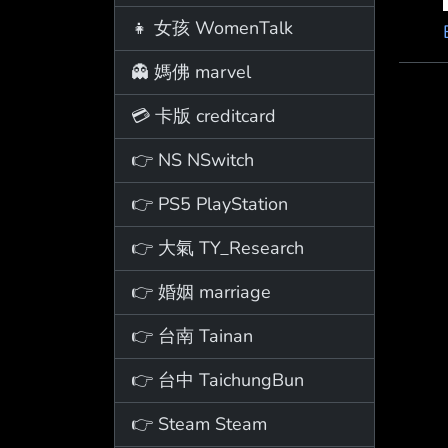
👧 女孩 WomenTalk
👻 媽佛 marvel
💳 卡版 creditcard
👉 NS NSwitch
👉 PS5 PlayStation
👉 大氣 TY_Research
👉 婚姻 marriage
👉 台南 Tainan
👉 台中 TaichungBun
👉 Steam Steam