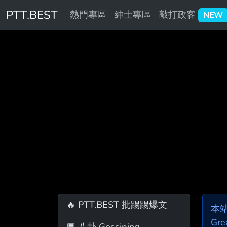
PTT.BEST
熱門專區
紳士專區
敲打政客
NEW
🔥 PTT.BEST 批踢踢爆文
本
Gre
💬 八卦 Gossiping