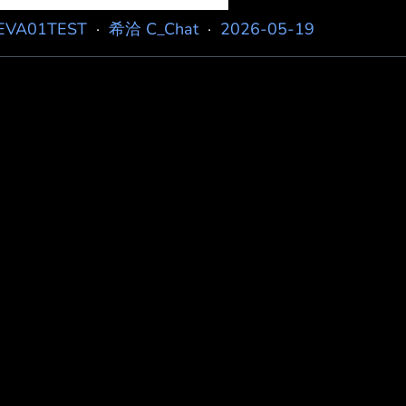
EVA01TEST
·
希洽 C_Chat
·
2026-05-19