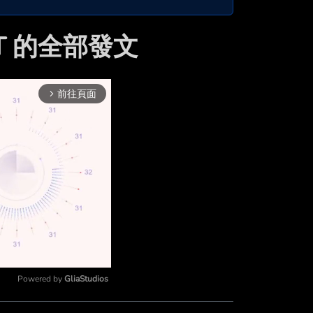
ST 的全部發文
前往頁面
arrow_forward_ios
Powered by 
GliaStudios