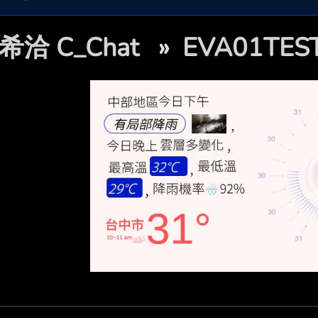
希洽 C_Chat
»
EVA01TE