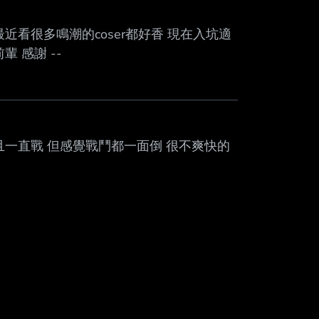
Mute
近看很多鳴潮的coser都好香 現在入坑適
 感謝 --
且一直戰 但感覺戰鬥都一面倒 很不爽快的