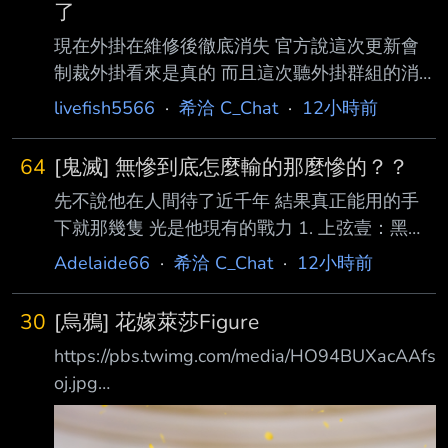
了
現在外掛在維修後徹底消失 官方說這次更新會
制裁外掛看來是真的 而且這次聽外掛群組的消
息是說開掛會秒鎖帳號以外還會鎖主機板 這樣
livefish5566
·
希洽 C_Chat
·
12小時前
他們即使是用虛擬機開外掛 光是改MAC位址就
需要時間了 玩家們是不是該說「遊戲橘子是佛
64
[鬼滅] 無慘到底怎麼輸的那麼慘的？？
心公司」 遊戲橘子終於給玩家們一塊淨土啦 遊
先不說他在人間待了近千年 結果真正能用的手
戲橘子 永遠的神 --
下就那幾隻 光是他現有的戰力 1. 上弦壹：黑死
牟 唯一能使用月之呼吸的鬼 擁有看穿生物肌肉
Adelaide66
·
希洽 C_Chat
·
12小時前
流動的「通透世界」 2. 童磨 他的冰吸入肺部會
導致肺部壞死 是呼吸法的剋星 3.上弦參：猗窩
30
[烏鴉] 花嫁萊莎Figure
座 武鬥派高手 血鬼術「術式展開」能精準感知
https://pbs.twimg.com/media/HO94BUXacAAfs
敵人 4.上弦肆：鳴女 能自由操縱無限城 隨意改
oj.jpg
變房間結構 傳送人員 能製造偵查眼球全方位偵
https://pbs.twimg.com/media/HO94DS9bMAE
查 反觀鬼殺隊這邊 要情報沒情報 即使不算無慘
AfIM.jpg ゲーム『ライザのアトリエ３ ～終わ
上弦前三位 不只戰力高出一大截 而且只要不要