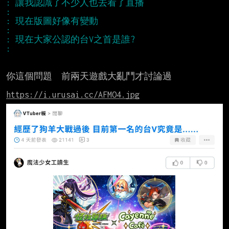
: 讓我認識了不少人也去看了直播
: 　
: 現在版圖好像有變動
: 　
: 現在大家公認的台V之首是誰?
: 　
你這個問題  前兩天遊戲大亂鬥才討論過

https://i.urusai.cc/AFMO4.jpg