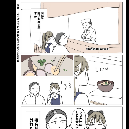
上班前，和客人一起到高級壽司店用餐。 蜆湯
哧溜、哧溜 （在吃蜆仔湯裡的蜆肉…） 之後客人
取消指名了 AI解釋：
http://i.imgur.com/IwWpB1J.jpg 原來吃蛤蜊湯
的蛤蜊會被認為寒酸喔 ----- Sent from JPTT on
my Samsung SM-S9380. --