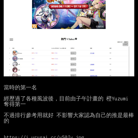
當時的第一名

經歷過了各種風波後，目前由子午計畫的 橙Yuzumi 
奪得第一

不過排行參考用就好 不影響大家認為自己的推是最棒
的

https://i.urusai.cc/v50Jv.jpg