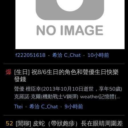
了旅程 https://imgpoi.com/i/OFND95.png
https://imgpoi.com/i/OFN
f222051618
·
希洽 C_Chat
·
10小時前
爆
[生日] 祝8/6生日的角色和聲優生日快樂
發錢
聲優 檀臣幸(2013年10月10日逝世，享年50歲)
克羅諾·克爾(機動戰士V鋼彈) weather記憶體(假
面騎士W) 干柿鬼鮫(火影忍者) 折原征也，主任
Ttei
·
希洽 C_Chat
·
9小時前
老師(飛輪少年) 天狗"布朗奇"(美食獵人TORIKO)
小林直人(39) J少尉(灰色的迷宮) 黑豹逹奧、草原
52
[閒聊] 皮蛇（帶狀皰疹）長在眼睛周圍差
狼德拉姆(BEASTARS) 仙石綾芽(灰色：幻影扳