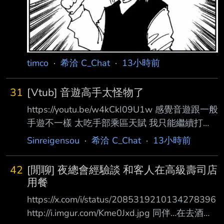
timco
·
希洽 C_Chat
·
13小時前
31
[Vtub] 音遊高手太怪物了
https://youtu.be/w4kCkI09U1w 感覺音遊跟一般
手遊不一樣 太吃手部乘區天賦 我只能繼續打
normal，hard就死了 --
Sinreigensou
·
希洽 C_Chat
·
13小時前
42
[閒聊] 夜總會經驗談 和客人在高級壽司店
用餐
https://x.com/i/status/2085319210134278396
http://i.imgur.com/Kme0Jxd.jpg 同伴…在去酒店