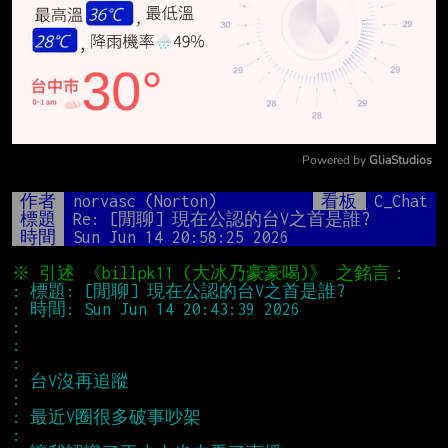
Powered by 
GliaStudios
Mute
作者
norvasc (Norton)
看板
C_Chat
標題
Re: [閒聊] 現在公認的台V之首是誰?
時間
Sun Jun 14 20:58:25 2026
※ 引述 《billpk11 (大冰乃豪豪喝)》 之銘言：
: 標題: [閒聊] 現在公認的台V之首是誰?
: 時間: Sun Jun 14 20:43:39 2026
: 　
: 　
: 　
: 台V沒再追蹤
: 　
: 最近V圈很多破事吵架
: 　