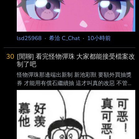
lsd25968
·
希洽 C_Chat
·
10小時前
30
[閒聊] 看完怪物彈珠 大家都能接受檔案改
制了吧
怪物彈珠那邊端出新制 新池彩獸 要額外買抽獎
券 才能用有償石繼續抽 這才叫真的改惡 不管怎
麼計算 都是玩家吃虧 檔案這邊起碼數學算出來
是好的 這樣一比 檔案新制是不是瞬間眉清目秀
順眼多了？？ --