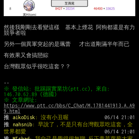
然後我剛剛去看變這樣  基本上煙花 阿狗都還是有力
競爭者啦

另外一個異軍突起的是珮蕾   才出道剛滿半年而已

有效果又會搞戀綜

台灣觀眾似乎很吃這套？？

※ 發信站: 批踢踢實業坊(ptt.cc), 來自: 
※ 文章網址: 
https://www.ptt.cc/bbs/C_Chat/M.1781441913.A.A9
9.html
推 
aikoDisk
: 沒有小丑喔
推 
nahsnib
: 早說了，不是只有台灣觀眾吃這套，全
世界都愛
推 
MIshad
: 我自己是覺得很無聊 反正青菜蘿蔔大家