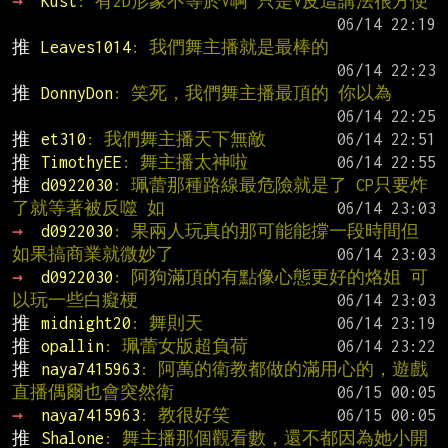
→ 
Kust
: 有2D形象不等於V啊 只是V皮這講法很方便
推 
Leaves1014
: 我們舞主播就是最棒的
推 
DonnyDon
: 笑死，我們舞主播最頂的 你以為
推 
et310
: 我們舞主播天下無敵
推 
TimothyEE
: 舞主播太神啦
推 
d0922030
: 珮蕾那種路線最危險就是了 CP只要炸
了就等著被反噬 如
→ 
d0922030
: 果兩人玩真的那可能能撐一段時間但
如果搞商業就微妙了
→ 
d0922030
: 阿狗滿頂的有點像心態更好的烙姐 可
以玩一些白癡梗
推 
midnight20
: 舞則天
推 
opallin
: 珮蕾女版超負荷
推 
naya7415963
: 阿萬的衛教都做的滿用心的，遊戲
直播偶爾也會突然衛
→ 
naya7415963
: 教很好笑
推 
Shalone
: 舞主播那個觀看數，還不都因為她小開