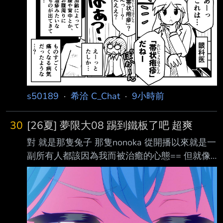
s50189
·
希洽 C_Chat
·
9小時前
30
[26夏] 夢限大08 踢到鐵板了吧 超爽
對 就是那隻兔子 那隻nonoka 從開播以來就是一
副所有人都該因為我而被治癒的心態== 但就像
肚子疼老師說的一樣 不是所有的黑暗都能被照
亮 自以為是善意對一些人來說只是毒藥而已 這
集就展現了 原本想繼續靠一成不變的"我要治癒
大家囉"來解決問題 結果只是壓垮肚子疼的最後
一根稻草 == --