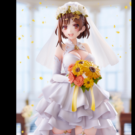
りの錬金術士と秘密の鍵～』から、ライザがな
被斬首就不會死 認真打團戰 一定能團滅鬼殺隊
んと ウェディングドレス姿でフィギュア
全員 結果
に！ ゲーム中では見られなかった、もしもの
花嫁姿 を連想させる作品です。 明日8月7日
（金）から、全国ホビーショップ、ECサイト
で予約受付開始です。
https://x.com/quesq_info/st