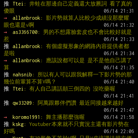
推 
Ttei
: 井蛙在那邊自己定義還大放厥詞 看了真的
傻眼
→ 
allanbrook
: 影片勢就算人比較少成績沒那麼耀
眼也還是v啊
→ 
as3366700
: 男的不想露臉套皮也不會比較好就是
惹
推 
allanbrook
: 有個虛擬形象的網路內容提供者都
是啦
→ 
allanbrook
: 應該說都可以是 是不是他自己講了
算
推 
nahsnib
: 所以有人可以跟我解釋一下影片勢的那
幾位前輩算不算V嗎？
推 
Ttei
: 有人自己講話顛三倒四的 沒吃藥喔
推 
qw33209
: 阿萬跟夥伴們讚 最近同接越來越好
→ 
koromo1991
: 舞主播那麼強喔
推 
kskg
: Youtuber本來就不只實況主還有影片勢在
好嗎