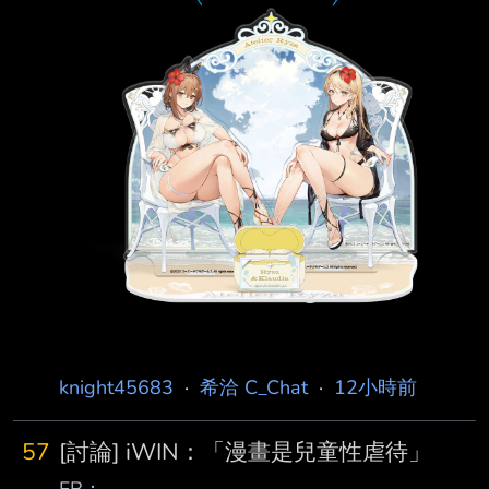
tJCn.jpg
https://pbs.twimg.com/media/HPB909hXkAAZ
p8Y.jpg
https://pbs.twimg.com/media/HPB91EgWkAA
MxZZ.jpg
https://pbs.twimg.com/media/HPB90_kWgA
knight45683
·
希洽 C_Chat
·
12小時前
57
[討論] iWIN：「漫畫是兒童性虐待」