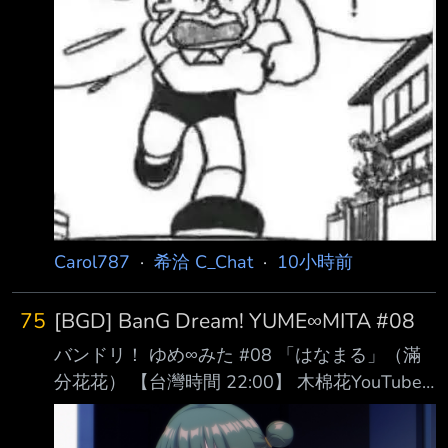
Carol787
·
希洽 C_Chat
·
10小時前
75
[BGD] BanG Dream! YUME∞MITA #08
バンドリ！ ゆめ∞みた #08 「はなまる」（滿
分花花） 【台灣時間 22:00】 木棉花YouTube
https://www.youtube.com/watch?
v=981t3vkoHmo 巴哈姆特動畫瘋