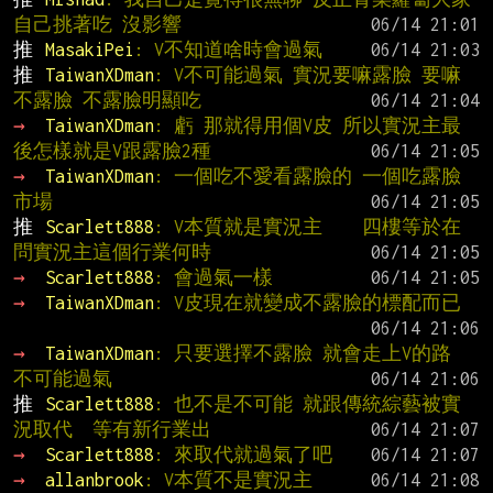
自己挑著吃 沒影響
推 
MasakiPei
: V不知道啥時會過氣
推 
TaiwanXDman
: V不可能過氣 實況要嘛露臉 要嘛
不露臉 不露臉明顯吃
→ 
TaiwanXDman
: 虧 那就得用個V皮 所以實況主最
後怎樣就是V跟露臉2種
→ 
TaiwanXDman
: 一個吃不愛看露臉的 一個吃露臉
市場
推 
Scarlett888
: V本質就是實況主    四樓等於在
問實況主這個行業何時
→ 
Scarlett888
: 會過氣一樣
→ 
TaiwanXDman
: V皮現在就變成不露臉的標配而已
→ 
TaiwanXDman
: 只要選擇不露臉 就會走上V的路 
不可能過氣
推 
Scarlett888
: 也不是不可能 就跟傳統綜藝被實
況取代  等有新行業出
→ 
Scarlett888
: 來取代就過氣了吧
→ 
allanbrook
: V本質不是實況主