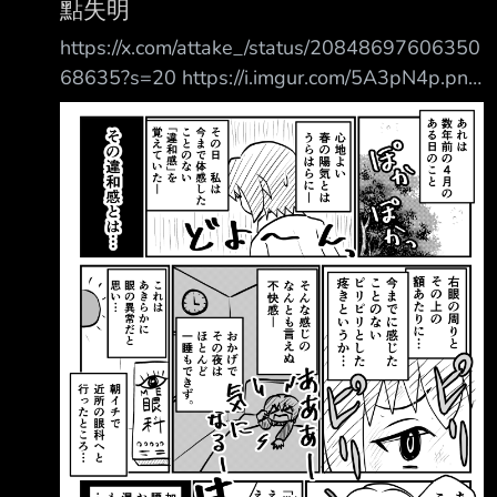
點失明
機) 大西沙織(34) 拉·芙利亞·立赫班(噬血狂襲) 村
https://x.com/attake_/status/20848697606350
上繪美(人生) 菲雅娜·雷·奧地西亞(精靈使的劍舞)
68635?s=20 https://i.imgur.com/5A3pN4p.png
亞歷山大·蘇絲(東京七姐妹) 澤村·史賓瑟·英梨梨
那是幾年前四月的一天。 在舒適的春日陽光下
(不起眼女主角培育法)
—— 那天，我感受到了一種前所未有的「違和
感」。 那種違和感究竟是…… 右眼周圍和額頭附
近…… 有一種前所未有的刺痛感…… 那種難以言喻
的不適感—— 因為這樣，那一晚我幾乎徹夜難
眠。 （啊啊啊——好在意——） 這明顯是眼睛
出了問題…… 一早我就去了附近的眼科…… 眼科醫
生：啊——這是……「帶狀皰