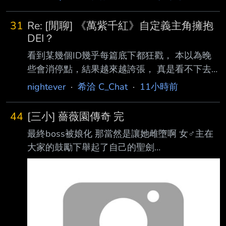
31
Re: [閒聊] 《萬紫千紅》自定義主角擁抱
DEI？
看到某幾個ID幾乎每篇底下都狂戳， 本以為晚
些會消停點，結果越來越誇張， 真是看不下去
就問那些人一個問題： 你/妳 FE玩家嗎？ 不是
nightever
·
希洽 C_Chat
·
11小時前
那你/妳們是在跳腳什麼？？？？？ （就問你們
根本不是，那在吠吠什麼？） /// 我不算死忠FE
44
[三小] 薔薇園傳奇 完
粉-- /風花雪月四線全通關，遊玩時數大概800+
最終boss被娘化 那當然是讓她雌墮啊 女♂主在
（本命：帝彌托利！） /風花雪月無雙紅藍通
大家的鼓勵下舉起了自己的聖劍
關，遊玩時數大概300+ （黃沒通關單純庫洛德
https://imgpoi.com/i/OFNE8G.png 操你全家
被寫的好糟，我玩不下去） /閹割雞含邪龍之
啊！ https://imgpoi.com/i/OFNBRB.png 最後命
章，重頭全破三次，遊玩時數大概600+ 以上三
運(娘)在男女主的齊心協力(３Ｐ)下回歸自然
款，在初始選角時都沒有稱呼男女，只有名字和
https://imgpoi.com/i/OFNVL9.png 男主齊格短暫
模樣，但視
活了又死了 最終結局女主鴒為了復活男主踏上