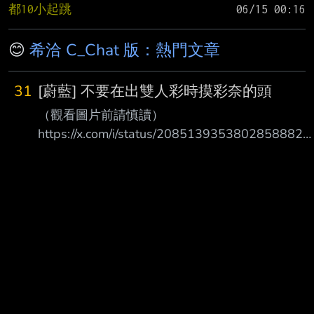
都10小起跳
😊
希洽 C_Chat 版：熱門文章
31
[蔚藍] 不要在出雙人彩時摸彩奈的頭
（觀看圖片前請慎讀）
https://x.com/i/status/2085139353802858882
アロナちゃんで遊ぶ どうやら左右にしか動かな
い模様 雙人模式時 如果摸彩奈的頭 她的眼睛會被
你摸掉 https://i.imgur.com/CYJeRUE.gif
https://i.imgur.com/0SyKuDJ.gif 哎 嚇哭了 --
https://i.imgur.com/soEN19U.jpeg --