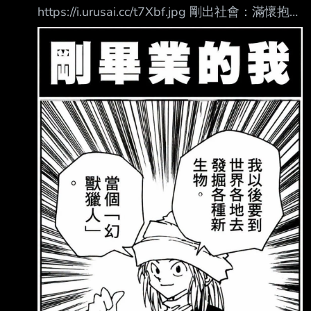
https://i.urusai.cc/t7Xbf.jpg 剛出社會：滿懷抱
負、順利考到證照，運氣好還交到了漂亮女友，
以為人生要起飛了。 結果踏入職場，遇到鬼神
級狠角色上司（彼多），壓榨完所有的專業知識
與機密。沒有利用 價值後：直接被絞碎做成肉
丸吃掉…… 從意氣風發到淪為「肉丸社畜」，這
創業/ 職涯過程到底有多真實？ --