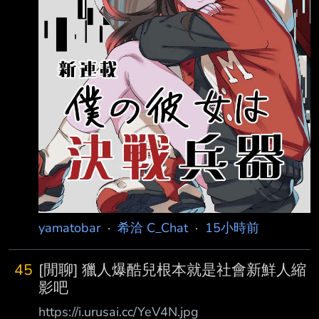
yamatobar
·
希洽 C_Chat
·
15小時前
45
[閒聊] 獵人爆酷兒根本就是社會新鮮人縮
影吧
https://i.urusai.cc/YeV4N.jpg