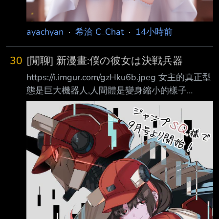
ayachyan
·
希洽 C_Chat
·
14小時前
30
[閒聊] 新漫畫:僕の彼女は決戦兵器
https://i.imgur.com/gzHku6b.jpeg 女主的真正型
態是巨大機器人,人間體是變身縮小的樣子
https://i.imgur.com/EbUiT1f.jpeg
https://i.imgur.com/SKIY7sI.jpeg
https://i.imgur.com/sST7j0D.jpeg 女主要男主駕
駛她(?) https://i.imgur.com/lFlFt23.jpeg 直接進
去(?)了 https://i.imgur.com/Dmz2yL1.jpeg
https://i.