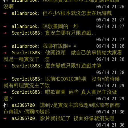
推 
allanbrook
: 現在講實況主基本上都是講遊戲實
況啊
→ 
allanbrook
: 但不少V根本就沒怎麼在玩遊戲
→ 
allanbrook
: 唱歌畫圖的一堆
→ 
Scarlett888
: 實況主哪有只限遊戲..
→ 
allanbrook
: 我哪有說限= =
→ 
Scarlett888
: 他開鏡頭  做自己的事情給大家看 
就是一種實況了  怎
→ 
Scarlett888
: 麼會變成只限打遊戲才算
→ 
Scarlett888
: 以前NICONICO時期  沒有V的時候  
就有料理實況主了欸
→ 
Scarlett888
: 唱歌畫圖 這些 真人實況主沒做
過？
推 
as3366700
: 講到v是實況主讓我想到以前有個都
市傳說V 偶爾PO幾部
→ 
as3366700
: 影片就很紅了 後面好像就消失哩