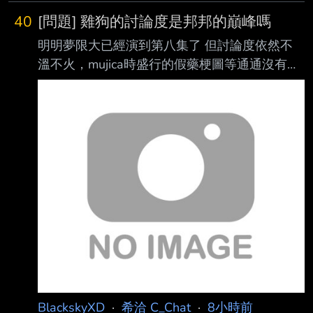
40
[問題] 雞狗的討論度是邦邦的巔峰嗎
明明夢限大已經演到第八集了 但討論度依然不
溫不火，mujica時盛行的假藥梗圖等通通沒有復
刻的跡象 在mygo前邦邦也只能算是大家有聽過
但也不會刻意去看去了解劇情是啥，但雞狗梗圖
洗版聯 各種公眾單位都會帶點梗過去，甚至
Xpark的企鵝還被網友投票取名為Tomorin可見
影響之大 雞狗討論度或者說人氣算是邦邦的巔
峰嗎，為什麼接下來的夢限大沒能繼續延續下去
雞狗人 氣呢 --
BlackskyXD
·
希洽 C_Chat
·
8小時前