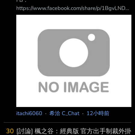
FB：
https://www.facebook.com/share/p/1BgvLNDXz
p/ https://i.meee.com.tw/XwswiYK.png
https://i.meee.com.tw/XkHDnmO.png 自從兒少
管制失敗後，iWIN似乎打算繞過這段來管 先把
動漫畫打成兒童性虐待的一種，再來用刑法235
條來搞 中華民國《刑法》第235條規範的是散布
猥褻物品罪。依據全國法規資料庫，該條文規定
：散布、播送、販賣、公然陳列或以他法供人觀
覽、聽聞猥褻之文字、圖畫、聲音、影像 或其
他物品
itachi6060
·
希洽 C_Chat
·
12小時前
30
[討論] 楓之谷：經典版 官方出手制裁外掛