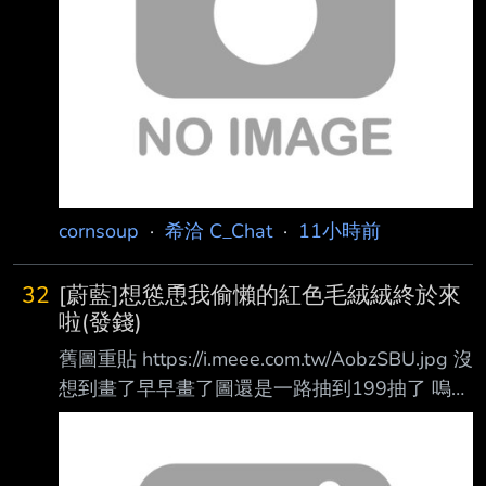
強嗎 基本上打高難的 木的那隻直接變友情關
https://youtu.be/8oKWGSwOolI?si=Aaj
cornsoup
·
希洽 C_Chat
·
11小時前
32
[蔚藍]想慫恿我偷懶的紅色毛絨絨終於來
啦(發錢)
舊圖重貼 https://i.meee.com.tw/AobzSBU.jpg 沒
想到畫了早早畫了圖還是一路抽到199抽了 嗚嗚
這毛絨絨真的很壞(x
https://i.meee.com.tw/dDvuPRO.jpg (是說第一
次刷出這個攜手送彩竟然是天井的景色...)