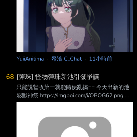
https://ani.gamer.com.tw/animeVideo.php?
sn=50241 【日本時間 23:00】 TOKYO MX
ABEMA https://abema.go.link/kXk26 ニコニコ
生放送 https://live.nicovideo.jp/watch/lv350
YuiiAnitima
·
希洽 C_Chat
·
11小時前
68
[彈珠] 怪物彈珠新池引發爭議
只能說營收第一就能隨便亂搞== 今天出新的池
彩獸神祭 https://imgpoi.com/i/OBOG62.png 每
個月使用寶珠(不論是有償和無償)只能抽3次10
連 可以使用超怪彈會員玉
https://imgpoi.com/i/OBOBED.png 抽完想要繼
續抽就請你付費買卷 (日版2600日幣/台版700台
幣) https://imgpoi.com/i/OBOEWV.png 那角色