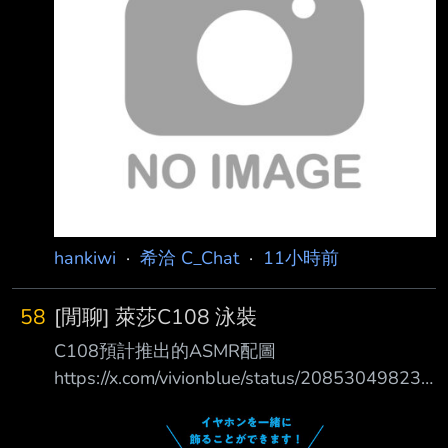
https://i.meee.com.tw/pOOL7RR.jpg 一路把還沒
拿石頭的主線故事和裝作沒看到的學生訊息(喂)
能拿的都拿了 好險毛絨絨池還湊得出天井的量
算上周年送的免費100和中間送的10連
blablabla 後排3隻 懶
hankiwi
·
希洽 C_Chat
·
11小時前
58
[閒聊] 萊莎C108 泳裝
C108預計推出的ASMR配圖
https://x.com/vivionblue/status/208530498234
1812637?s=20
https://pbs.twimg.com/media/HPB906mW4AA