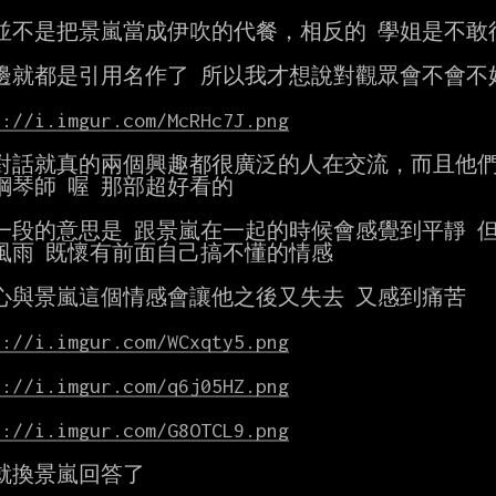
並不是把景嵐當成伊吹的代餐，相反的 學姐是不敢往
邊就都是引用名作了 所以我才想說對觀眾會不會不好懂
s://i.imgur.com/McRHc7J.png
對話就真的兩個興趣都很廣泛的人在交流，而且他們
鋼琴師 喔 那部超好看的

一段的意思是 跟景嵐在一起的時候會感覺到平靜 但
風雨 既懷有前面自己搞不懂的情感

心與景嵐這個情感會讓他之後又失去 又感到痛苦

s://i.imgur.com/WCxqty5.png
s://i.imgur.com/q6j05HZ.png
s://i.imgur.com/G8OTCL9.png
就換景嵐回答了
