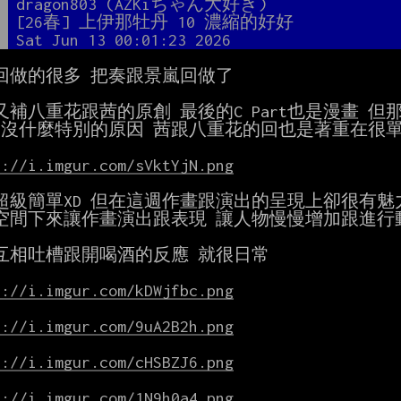
者
dragon803 (AZKiちゃん大好き)
題
[26春] 上伊那牡丹 10 濃縮的好好
間
Sat Jun 13 00:01:23 2026
回做的很多 把奏跟景嵐回做了

又補八重花跟茜的原創 最後的C Part也是漫畫 但
 沒什麼特別的原因 茜跟八重花的回也是著重在很單
s://i.imgur.com/sVktYjN.png
超級簡單XD 但在這週作畫跟演出的呈現上卻很有魅力  
空間下來讓作畫演出跟表現 讓人物慢慢增加跟進行動
互相吐槽跟開喝酒的反應 就很日常

s://i.imgur.com/kDWjfbc.png
s://i.imgur.com/9uA2B2h.png
s://i.imgur.com/cHSBZJ6.png
s://i.imgur.com/1N9h0a4.png