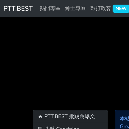
PTT.BEST
熱門專區
紳士專區
敲打政客
NEW
🔥 PTT.BEST 批踢踢爆文
本
Gre
💬 八卦 Gossiping