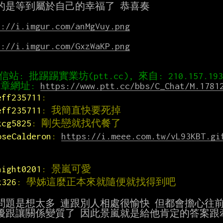
的是等到屬於自己的幸福了 恭喜奏

s://i.imgur.com/anMgVuy.png
s://i.imgur.com/GxzWaKP.png
章網址: 
https://www.ptt.cc/bbs/C_Chat/M.1781
eff235711
:
eff235711
: 我簡直快要死掉
kcg5825
: 剛失戀就找代餐了
oseCalderon
: 
https://i.meee.com.tw/vL93KBT.gi
night0201
: 景嵐可愛
k326
: 學姊這麼正本來就隨便就找得到吧
問題是想太多 連跟別人相處很愉快 但都會擔心往前
擾跟讓關係變質了 因此景嵐就是給他肯定的答案跟