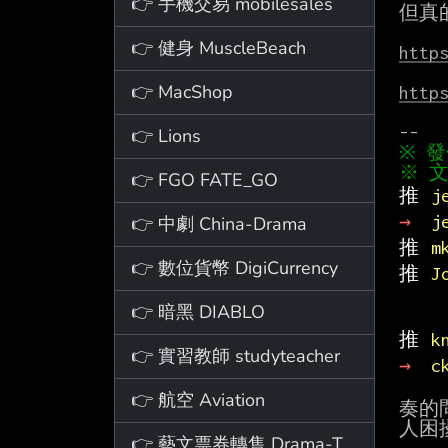
👉 手機交易 mobilesales
但真
👉 健身 MuscleBeach
http
👉 MacShop
http
👉 Lions
※ 文
👉 FGO FATE_GO
推 
j
→ 
j
👉 中劇 China-Drama
推 
m
👉 數位貨幣 DigiCurrency
推 
J
👉 暗黑 DIABLO
推 
k
👉 實習教師 studyteacher
→ 
c
👉 航空 Aviation
奏的
人困
👉 藝文票券轉售 Drama-Ticket