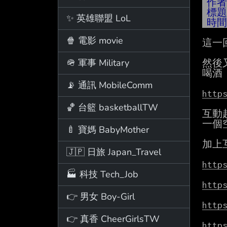
作
標
✨ 英雄聯盟 LoL
時
🍿 電影 movie
這一
🪖 軍事 Military
然後
喝酒
📡 通訊 MobileComm
http
🏀 台籃 basketballTW
互動
一個
🍼 寶媽 BabyMother
加上
🇯🇵 日旅 Japan_Travel
http
🏭 科技 Tech_Job
http
👉 男女 Boy-Girl
http
👉 真香 CheerGirlsTW
http