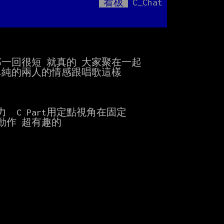
看板
C_Chat
Mute
那一回很短 就真的 大家聚在一起

純的兩人的情感跟唱歌這樣

C Part用定點視角在固定

作 超有趣的
