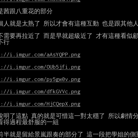
是茜跟八重花的部分

個人就是太熟了 所以才會有這種互動 也是跟其他人
不需要再拉近了 而是早就超級近了 才有這種看似顧
行

s://i.imgur.com/aAsYQPP.png
s://i.imgur.com/OUb5jfi.png
s://i.imgur.com/py5gw0v.png
s://i.imgur.com/dfkGVVc.png
s://i.imgur.com/HjCQepX.png
也說明了這點 真的就是可惜這一對太穩了 所以劇情分
看得過程最舒服的一組

前半就是留給景嵐跟奏的部分了 這一段把學姐的側