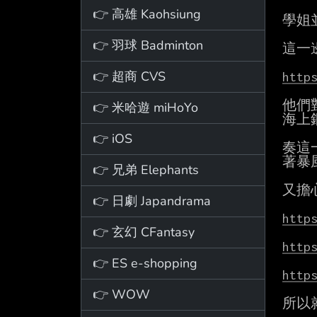
👉 高雄 Kaohsiung
學姐
👉 羽球 Badminton
這一
👉 超商 CVS
http
他們
👉 米哈遊 miHoYo
海上
👉 iOS
奏這
著暴
👉 兄弟 Elephants
又擔
👉 日劇 Japandrama
http
👉 玄幻 CFantasy
http
👉 ES e-shopping
http
👉 WOW
所以