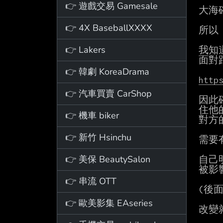
👉 遊戲交易 Gamesale
大海
👉 4X BaseballXXXX
所以
👉 Lakers
我知
面對
👉 韓劇 KoreaDrama
http
👉 汽車買賣 CarShop
因此
住他
👉 機車 biker
對方
👉 新竹 Hsinchu
需要
👉 美保 BeautySalon
自己
被影響
👉 串流 OTT
(後
👉 歐美影集 EAseries
改變