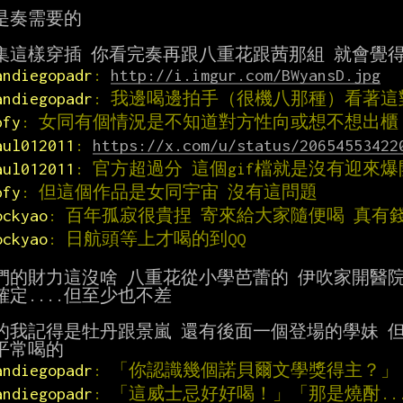
是奏需要的

andiegopadr
: 
http://i.imgur.com/BWyansD.jpg
andiegopadr
: 我邊喝邊拍手（很機八那種）看著這
pfy
: 女同有個情況是不知道對方性向或想不想出櫃
aul012011
: 
https://x.com/u/status/20654553422
aul012011
: 官方超過分 這個gif檔就是沒有迎來爆
pfy
: 但這個作品是女同宇宙 沒有這問題
ockyao
: 百年孤寂很貴捏 寄來給大家隨便喝 真有
ockyao
: 日航頭等上才喝的到QQ
們的財力這沒啥 八重花從小學芭蕾的 伊吹家開醫院
定....但至少也不差

的我記得是牡丹跟景嵐 還有後面一個登場的學妹 但
andiegopadr
: 「你認識幾個諾貝爾文學獎得主？
andiegopadr
: 「這威士忌好好喝！」「那是燒酎...