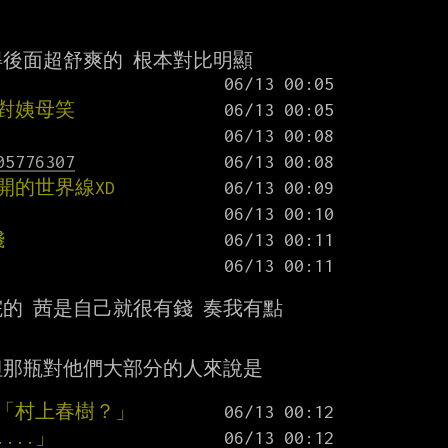
對姨母笑
05776307
開的世界線XD
錢
的 茜是自己就很有錢 奏我有點

那瓶對他們大部分的人來說是

」「村上春樹？」
...」