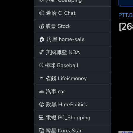
😊 希洽 C_Chat
PTT.
[2
💰 股票 Stock
🏠 房屋 home-sale
🏀 美國職籃 NBA
⚾ 棒球 Baseball
👛 省錢 Lifeismoney
🚗 汽車 car
😡 政黑 HatePolitics
💻 電蝦 PC_Shopping
🥰 韓星 KoreaStar