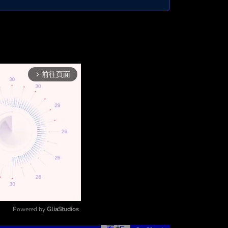
前往頁面
arrow_forward_ios
Powered by 
GliaStudios