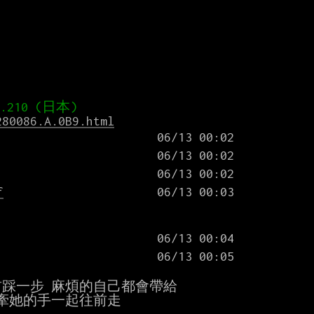
280086.A.0B9.html
f
踩一步 麻煩的自己都會帶給

牽她的手一起往前走
