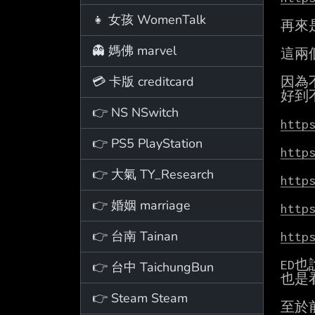
👧 女孩 WomenTalk
再來
👻 媽佛 marvel
這兩
💳 卡版 creditcard
因為
好到不
👉 NS NSwitch
http
👉 PS5 PlayStation
http
👉 大氣 TY_Research
http
👉 婚姻 marriage
http
👉 台南 Tainan
http
ED
👉 台中 TaichungBun
也是
👉 Steam Steam
至於