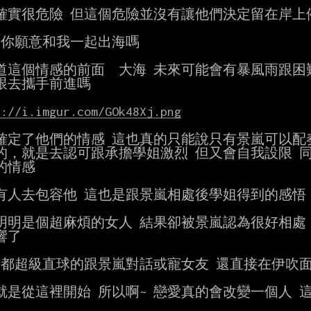
確實很危險 但這個危險並沒有讓他們決定留在岸上停
 你願意和我一起出海嗎

道這個情感的前面  大海 未來可能會有暴風雨跟困
跟去攜手前進嗎

s://i.imgur.com/GOk48Xj.png
確定了他們的情感 這也真的只能說只有景嵐可以配奏
的，就是去認可跟承擔學姐激烈 但又會自我設限 同
的情感

有人去包容他 這也是跟景嵐相處後學姐得到的感悟

明明是個超麻煩的女人 結果卻被景嵐認為很好相處 
了

面都超級直球的跟景嵐對話或寵女友 還直接在伊吹面
就是從這裡開始 所以啊~ 戀愛真的會改變一個人 