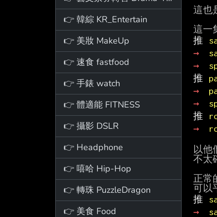
這也
👉 韓綜 KR_Entertain
👉 美妝 MakeUp
推 
s
→ 
s
👉 速食 fastfood
→ 
s
推 
p
👉 手錶 watch
→ 
p
→ 
s
👉 體適能 FITNESS
推 
r
👉 攝影 DSLR
→ 
r
👉 Headphone
以他
不太確
👉 嘻哈 Hip-Hop
正常
👉 轉珠 PuzzleDragon
推 
s
👉 美食 Food
→ 
s