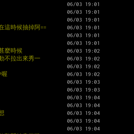
你在這時候抽掉阿==
甚麼時候
活動不拉出來秀一
少喔
想