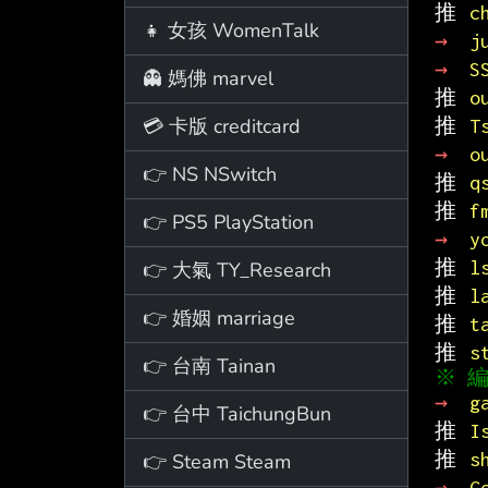
推 
c
👧 女孩 WomenTalk
→ 
j
→ 
S
👻 媽佛 marvel
推 
o
💳 卡版 creditcard
推 
T
→ 
o
👉 NS NSwitch
推 
q
推 
f
👉 PS5 PlayStation
→ 
y
推 
l
👉 大氣 TY_Research
推 
l
👉 婚姻 marriage
推 
t
推 
s
👉 台南 Tainan
→ 
g
👉 台中 TaichungBun
推 
I
推 
s
👉 Steam Steam
→ 
G