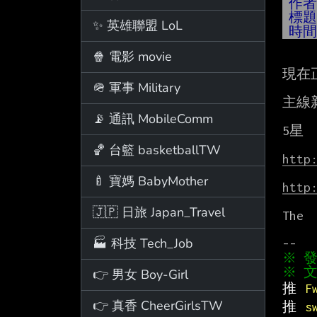
作
標
✨ 英雄聯盟 LoL
時
🍿 電影 movie
現在
🪖 軍事 Military
主線
📡 通訊 MobileComm
5星 
🏀 台籃 basketballTW
http
🍼 寶媽 BabyMother
http
🇯🇵 日旅 Japan_Travel
The 
🏭 科技 Tech_Job
※ 文
👉 男女 Boy-Girl
推 
F
👉 真香 CheerGirlsTW
推 
s