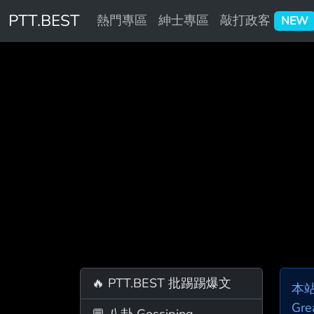
PTT.BEST
熱門專區
紳士專區
敲打政客
NEW
🔥 PTT.BEST 批踢踢爆文
本
Gre
💬 八卦 Gossiping