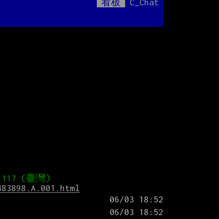
看板
C_Chat
Mute
483898.A.001.html