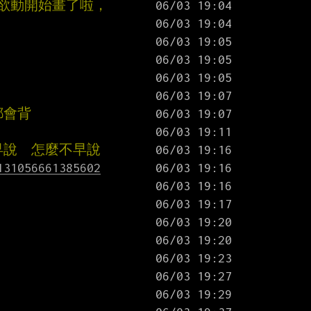
蠢欲動開始畫了啦，
都會背
早說  怎麼不早說
131056661385602