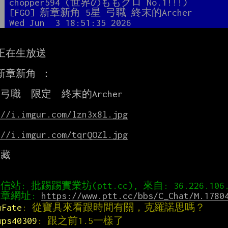
者
chopper594 (世界のももクロ No.1!!!)
題
[FGO] 新章新角 5星 弓職 終末的Archer
間
Wed Jun  3 18:51:35 2026
正在生放送

新章新角 ：

 弓職  限定  終末的Archer

://i.imgur.com/lzn3x8l.jpg
://i.imgur.com/tqrQOZl.jpg
 藏

章網址: 
https://www.ptt.cc/bbs/C_Chat/M.1780
wFate
: 從寶具來看跟時間有關，克羅諾思嗎？
wps40309
: 跟之前1.5一樣了