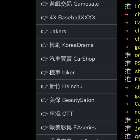
👉 遊戲交易 Gamesale
推 
L
→ 
c
👉 4X BaseballXXXX
→ 
C
→ 
c
👉 Lakers
→ 
c
👉 韓劇 KoreaDrama
→ 
g
推 
o
👉 汽車買賣 CarShop
推 
P
推 
s
👉 機車 biker
推 
F
👉 新竹 Hsinchu
→ 
s
→ 
g
👉 美保 BeautySalon
→ 
C
→ 
n
👉 串流 OTT
推 
j
👉 歐美影集 EAseries
推 
j
推 
q