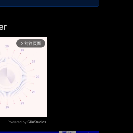
er
前往頁面
arrow_forward_ios
Powered by 
GliaStudios