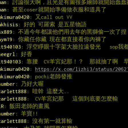
man
: 討論很大啊，且光是有圖很多繪師就開始蠢
man
: 甚至coser就開始準備做衣服和道具了
ukimura0420
: 又call out VV
akhisis
: 好的 可羅索 是五星物語
sx889
: 不過今年都讓他們用去年的黑獅偷一次了捏
aym19
: 你藏任你藏 現在都直接看你內褲了
tt940103
: 浮空睜眼十字架大臉拉遠發光   sop我
heegrl
: 好香
tt940103
: 靠腰  CV羊宮妃那！？  那就抽了啊  
ukimura0420
: 
https://x.com/lizhi3/status/2062
ukimura0420
: pochi老師發推
number
: 乃好大喔
carlett888
: 哇幹 這麼大..
carlett888
:  CV羊宮妃那   這個到底要怎麼輸
LR
: 飯田老師的畫風
number
: 羊寶!!
carlett888
: 沒有第一就算輸