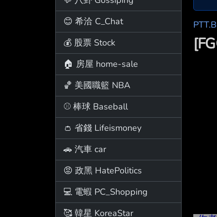
😊 希洽 C_Chat
PTT.
[F
💰 股票 Stock
🏠 房屋 home-sale
🏀 美國職籃 NBA
⚾ 棒球 Baseball
👛 省錢 Lifeismoney
🚗 汽車 car
😡 政黑 HatePolitics
💻 電蝦 PC_Shopping
🥰 韓星 KoreaStar