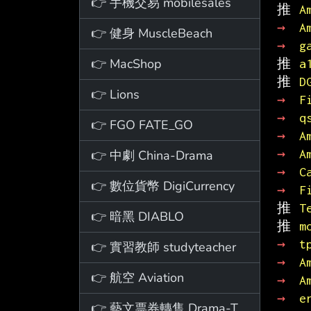
👉 手機交易 mobilesales
推 
A
→ 
A
👉 健身 MuscleBeach
→ 
g
👉 MacShop
推 
a
推 
D
👉 Lions
→ 
F
→ 
q
👉 FGO FATE_GO
→ 
A
→ 
A
👉 中劇 China-Drama
→ 
C
👉 數位貨幣 DigiCurrency
→ 
F
推 
T
👉 暗黑 DIABLO
推 
m
→ 
t
👉 實習教師 studyteacher
→ 
A
👉 航空 Aviation
→ 
A
→ 
e
👉 藝文票券轉售 Drama-Ticket