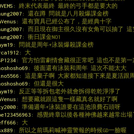
OVEMS
: 終末代表最終 最終的弓手都是要大的
hung2007
: 還在蹲 問就是八月殺爆課金榜
aVenus
: 還有寶具已經公布了，是經典十字
hung2007
: 而且現在御主很久沒有女角可以抽了 
hung2007
: 衝日課金NO1
aym19
: 問就是周年+泳裝爆殺課金榜
rca1912
: 大
SP1234
: 官方怕雷劇情會藏很正常吧 這也不是第一
hoshosho69
: 後面還有泳裝和周年 這次不能太大
ino5566
: 這是棄子啊 大家都知道接下來是夏活跟
hoshosho69
: 但還是很大
aym19
: 反正等等拆包老外就會拆得乾乾淨淨了
aVenus
: 想要藏就跟這隻一樣藏真名就好了啊
cy2000
: 準備週年+泳裝誰要在這池浪費石頭呀
oe123456963
: 感覺終章以後各種神佛越來越常出場
eff666
: 大
sx889
: 所以之前瑪莉喊神靈警報的時候GD一臉喔