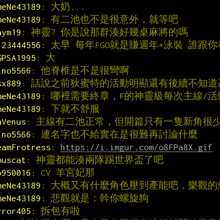
meNe43189
: 大奶...
meNe43189
: 有二池也不是很意外，就等吧
aym19
: 神靈? 你是說那群湊好幾桌麻將的嗎
123444556
: 太早 每年FGO就是賺週年+泳裝 誰跟
GPSA1995
: 大
ino5566
: 他脊椎是不是很彎啊
sx889
: 話說之前狄蜜特的活動明顯還有後續不知道
meNe43189
: 哪裡需要終章，F的神靈級每次主線/
meNe43189
: 下就不舒服
aVenus
: 主線有二池正常，但開篇只有一隻新角很
ino5566
: 連名字也不給實在是很難再討論什麼
eamFrotress
: 
https://i.imgur.com/o8FPa8X.gif
ouscat
: 神靈都能湊兩隊踢世界盃了吧
p950016
: CV 羊宮妃那
meNe43189
: 大概又有什麼角色壓到產能吧，樂觀的
meNe43189
: 悲觀就是：幹你螺旋狗
rror405
: 拆包有啦