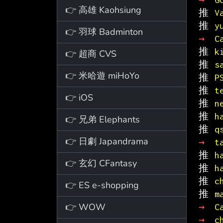
👉 高雄 Kaohsiung
推 
V
推 
y
👉 羽球 Badminton
→ 
C
推 
k
👉 超商 CVS
推 
s
👉 米哈遊 miHoYo
推 
P
推 
t
👉 iOS
推 
n
推 
h
👉 兄弟 Elephants
推 
q
👉 日劇 Japandrama
→ 
t
推 
h
👉 玄幻 CFantasy
推 
h
推 
c
👉 ES e-shopping
推 
m
👉 WOW
→ 
C
→ 
c