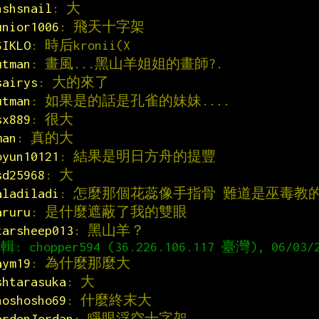
hshsnail
: 大
unior1006
: 飛天十字架
SIKLO
: 時后kronii(X
utman
: 畫風...黑山羊姐姐的畫師?.
sairys
: 大的來了
utman
: 如果是的話是孔雀的妹妹....
sx889
: 很大
man
: 真的大
oyun10121
: 結果是明日方舟的提豐
sd25968
: 大
aladiladi
: 怎麼那個花蕊像手指骨 難道是巫毒教
aruru
: 是什麼遮蔽了我的雙眼
tarsheep013
: 黑山羊？
aym19
: 為什麼那麼大
shtarasuka
: 大
hoshosho69
: 什麼終末大
ordonJordan
: 睜眼浮空十字架