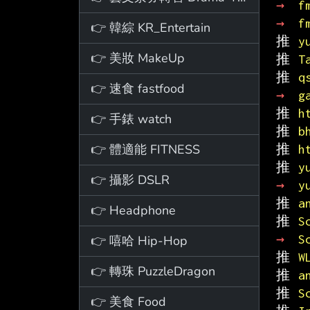
→ 
f
→ 
f
👉 韓綜 KR_Entertain
推 
y
👉 美妝 MakeUp
推 
T
推 
q
👉 速食 fastfood
→ 
g
推 
h
👉 手錶 watch
推 
b
👉 體適能 FITNESS
推 
h
推 
y
👉 攝影 DSLR
→ 
y
推 
a
👉 Headphone
推 
S
→ 
S
👉 嘻哈 Hip-Hop
推 
W
👉 轉珠 PuzzleDragon
推 
a
推 
S
👉 美食 Food