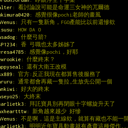
alter
: 看討論說可能是命運三女神的兀爾德
ukimura0420
: 感覺很像pochi老師的畫風
aVenus
: 只有一隻新角，FGO產能比以前還慘欸
isusu
: HOW DA O
asadog
: 什麼弓箭?
SP1234
: 香 弓職也太多姊姊了
eresa4785
: 感覺像pochi，好耶
ewrookie
: 什麼終末？
appyseal
: 還有大衛王改模
sx889
: 官方:反正我現在都算售後服務了
aruru
: 通常都會再藏一隻拉,生放先公開一個
ankiwi
: 好大的終末
aseyo25
: 大終末
harlietk3
: 拜託寶具別再閉眼十字螺旋升天了
axheartttw
: 新角越來越少 好慘
aVenus
: 不是啊，這是主線欸，就算有藏也不能一
harlietk3
: 明明近年寶具動畫就有彥齋這種傑作..