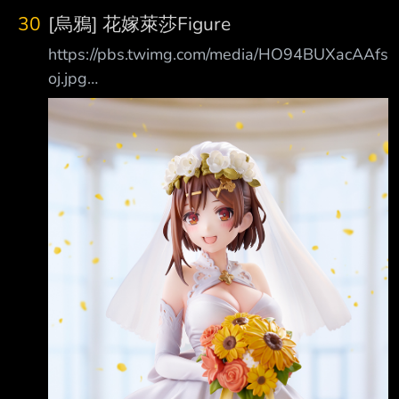
導致肺部壞死 是呼吸法的剋星 3.上弦參：猗窩
30
[烏鴉] 花嫁萊莎Figure
座 武鬥派高手 血鬼術「術式展開」能精準感知
https://pbs.twimg.com/media/HO94BUXacAAfs
敵人 4.上弦肆：鳴女 能自由操縱無限城 隨意改
oj.jpg
變房間結構 傳送人員 能製造偵查眼球全方位偵
https://pbs.twimg.com/media/HO94DS9bMAE
查 反觀鬼殺隊這邊 要情報沒情報 即使不算無慘
AfIM.jpg ゲーム『ライザのアトリエ３ ～終わ
上弦前三位 不只戰力高出一大截 而且只要不要
りの錬金術士と秘密の鍵～』から、ライザがな
被斬首就不會死 認真打團戰 一定能團滅鬼殺隊
んと ウェディングドレス姿でフィギュア
全員 結果
に！ ゲーム中では見られなかった、もしもの
花嫁姿 を連想させる作品です。 明日8月7日
（金）から、全国ホビーショップ、ECサイト
で予約受付開始です。
https://x.com/quesq_info/st