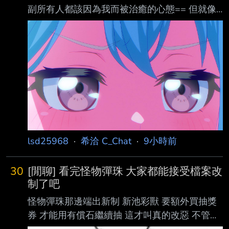
副所有人都該因為我而被治癒的心態== 但就像
肚子疼老師說的一樣 不是所有的黑暗都能被照
亮 自以為是善意對一些人來說只是毒藥而已 這
集就展現了 原本想繼續靠一成不變的"我要治癒
大家囉"來解決問題 結果只是壓垮肚子疼的最後
一根稻草 == --
lsd25968
·
希洽 C_Chat
·
9小時前
30
[閒聊] 看完怪物彈珠 大家都能接受檔案改
制了吧
怪物彈珠那邊端出新制 新池彩獸 要額外買抽獎
券 才能用有償石繼續抽 這才叫真的改惡 不管怎