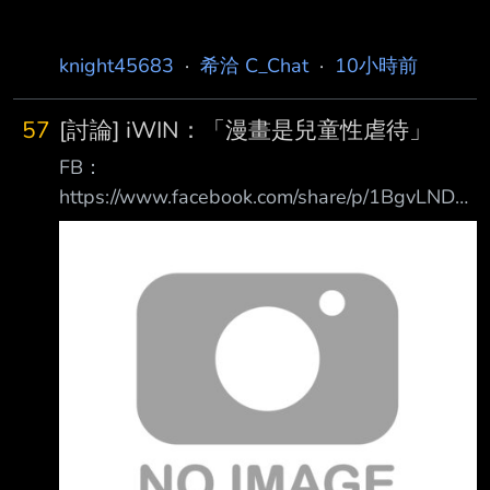
knight45683
·
希洽 C_Chat
·
10小時前
57
[討論] iWIN：「漫畫是兒童性虐待」
FB：
https://www.facebook.com/share/p/1BgvLNDXz
p/ https://i.meee.com.tw/XwswiYK.png
https://i.meee.com.tw/XkHDnmO.png 自從兒少
管制失敗後，iWIN似乎打算繞過這段來管 先把
動漫畫打成兒童性虐待的一種，再來用刑法235
條來搞 中華民國《刑法》第235條規範的是散布
猥褻物品罪。依據全國法規資料庫，該條文規定
：散布、播送、販賣、公然陳列或以他法供人觀
覽、聽聞猥褻之文字、圖畫、聲音、影像 或其
他物品