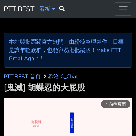
PTT.BEST
看板
本站與批踢踢官方無關！由粉絲整理製作！目標
是讓年輕族群，也能容易逛批踢踢！Make PTT
Great Again！
PTT.BEST 首頁
希洽 C_Chat
[鬼滅] 胡蝶忍的大屁股
前往頁面
arrow_forward_ios