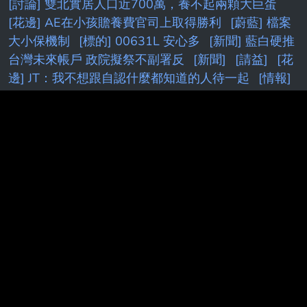
[討論] 雙北實居人口近700萬，養不起兩顆大巨蛋
[花邊] AE在小孩贍養費官司上取得勝利
[蔚藍] 檔案
大小保機制
[標的] 00631L 安心多
[新聞] 藍白硬推
台灣未來帳戶 政院擬祭不副署反
[新聞]
[請益]
[花
邊] JT：我不想跟自認什麼都知道的人待一起
[情報]
NV可能推出5090SE(5080Ti)
[情報] 2026年 6月份
景氣燈號 紅燈 (41分)
[Holo] Hololive Dreams已開
服
[請益] 要多了解股票才不是賭？
[問題] 新莊球場
真的有很臭嗎
[蔚藍]新舊 Pickup 機制：期望值與保
護效果比較
[白銀]
[分享］
［Vtub]
[漫畫]
[討論]
[Vt
[內鬼]
[鐵道]
[閒聊
[閒聊] 想要增貸卻被老媽
擋住 被設定
[新聞] 簡舒培要求北市設索資平台 沈
伯洋力挺：
[情報] AD追求四年275M合約
PTT.BEST 批踢踢爆文 © 2026
本站與批踢踢官方無關！由粉絲整理製作！目標是讓年輕族群，也能
容易逛批踢踢！Make PTT Great Again！