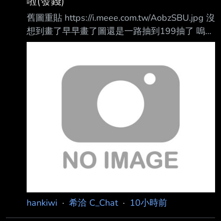
啦(發錢)
舊圖重貼 https://i.meee.com.tw/AobzSBU.jpg 沒
想到畫了早早畫了圖還是一路抽到199抽了 嗚嗚
這毛絨絨真的很壞(x
https://i.meee.com.tw/dDvuPRO.jpg (是說第一
次刷出這個攜手送彩竟然是天井的景色...)
https://i.meee.com.tw/pOOL7RR.jpg 一路把還沒
拿石頭的主線故事和裝作沒看到的學生訊息(喂)
能拿的都拿了 好險毛絨絨池還湊得出天井的量
算上周年送的免費100和中間送的10連
blablabla 後排3隻 懶
hankiwi
·
希洽 C_Chat
·
10小時前