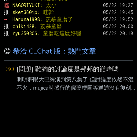
噓 
NAGORIYUKI
: 太小
推 
sket360ip
: 哇幹
→ 
Haruna1998
: 羨慕童磨了
推 
chiki428
: 羨慕童磨
推 
ryu350306
: 童磨吃這麼好喔
😊
希洽 C_Chat 版：熱門文章
30
[問題] 雞狗的討論度是邦邦的巔峰嗎
明明夢限大已經演到第八集了 但討論度依然不溫
不火，mujica時盛行的假藥梗圖等通通沒有復刻的
跡象 在mygo前邦邦也只能算是大家有聽過但也不
會刻意去看去了解劇情是啥，但雞狗梗圖洗版聯
各種公眾單位都會帶點梗過去，甚至Xpark的企鵝
還被網友投票取名為Tomorin可見影響之大 雞狗討
論度或者說人氣算是邦邦的巔峰嗎，為什麼接下