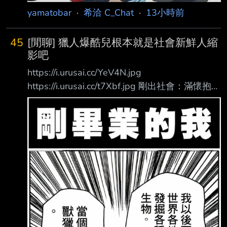
yamatobar
·
希洽 C_Chat
·
13小時前
45
[閒聊] 獵人爆酷兒根本就是社會新鮮人縮
影吧
https://i.urusai.cc/YeV4N.jpg
https://i.urusai.cc/t7Xbf.jpg 剛出社會：滿懷抱
負、順利考到證照，運氣好還交到了漂亮女友，
以為人生要起飛了。 結果踏入職場，遇到鬼神
級狠角色上司（彼多），壓榨完所有的專業知識
與機密。沒有利用 價值後：直接被絞碎做成肉
丸吃掉…… 從意氣風發到淪為「肉丸社畜」，這
創業/ 職涯過程到底有多真實？ --