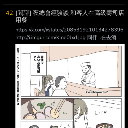
42
[閒聊] 夜總會經驗談 和客人在高級壽司店
用餐
https://x.com/i/status/2085319210134278396
http://i.imgur.com/Kme0Jxd.jpg 同伴…在去酒店
上班前，和客人一起到高級壽司店用餐。 蜆湯
哧溜、哧溜 （在吃蜆仔湯裡的蜆肉…） 之後客人
取消指名了 AI解釋：
http://i.imgur.com/IwWpB1J.jpg 原來吃蛤蜊湯
的蛤蜊會被認為寒酸喔 ----- Sent from JPTT on
my Samsung SM-S9380. --