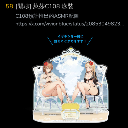
58
[閒聊] 萊莎C108 泳裝
C108預計推出的ASMR配圖
https://x.com/vivionblue/status/208530498234
1812637?s=20
https://pbs.twimg.com/media/HPB906mW4AA
tJCn.jpg
https://pbs.twimg.com/media/HPB909hXkAAZ
p8Y.jpg
https://pbs.twimg.com/media/HPB91EgWkAA
MxZZ.jpg
https://pbs.twimg.com/media/HPB90_kWgA