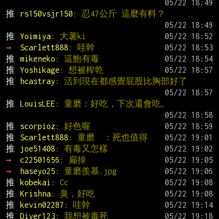
推 
rs150vsjr150
: 忍47公斤 這麼有料？
推 
Yoimiya
: 大薯ki
→ 
Scarlett888
: 哇幹
推 
mikeneko
: 這鮑有毒
推 
Yoshikage
: 想被榨乾
推 
hcastray
: 活到現在都感覺屁股比胸部好了
推 
LouisLEE
: 童磨：好吃，下次還會吃。
推 
scorpioz
: 好色喔
推 
Scarlett888
: 童磨  ：死也值得
推 
joe51408
: 有毒又怎樣
→ 
c22501656
: 扁掉
→ 
haseyo25
: 童磨羨慕.jpg
推 
kobekai
: Cc
推 
Krishna
: 臭，好吃
推 
kevin02287
: 哇幹
推 
Diver123
: 我想被毒死