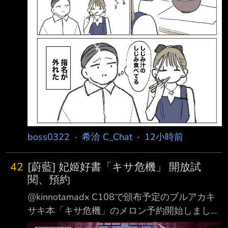
boss0322
·
希洽 C_Chat
·
12小時前
42
[蔚藍] 妃姬好書「キサ危機」 開放試
閱、預約
@kinnotamadx C108で頒布予定のブルアカキ
サキ本「キサ危機」のメロン予約開始しまし
た。キサキとキ キの２つの味わいです。 封面