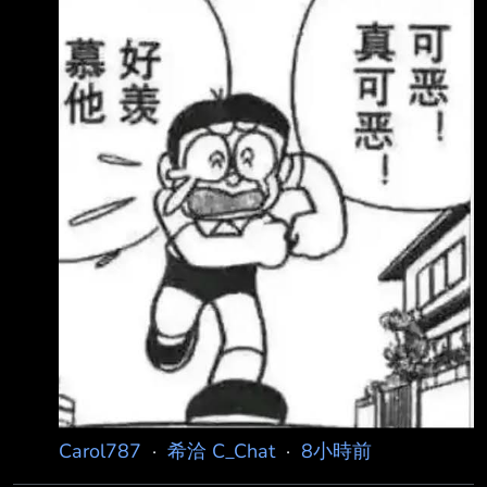
麼計算 都是玩家吃虧 檔案這邊起碼數學算出來
是好的 這樣一比 檔案新制是不是瞬間眉清目秀
順眼多了？？ --
Carol787
·
希洽 C_Chat
·
8小時前