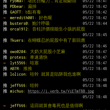
推 
ryoma1
: 堪比日輪刀，肯定能斷頭
推 
PDbear
: 扁掉
推 
GAOTT
: b點有毒
→ 
meredith001
: 好色喔
推 
busters0
: 鮑汁呼吸
推 
orca1912
: 音柱評價很能生小孩的屁股
推 
Tkuers
: 在蝴蝶忍的屁股中有了新回應
推 
owo0204
: 大奶大屁股小芝麻
推 
protess
: 車速過快
→ 
lyt5566
: 哇塞
推 
AB7R
: 推推
推 
lolicon
: 哇幹 就算是陷阱我也進啊
推 
jeff666
: 哇幹
推 
michuo
: 
https://i.verb.tw/ViETmT8B.jpg
→ 
jeff666
: 這回就算會毒死也是值得啊