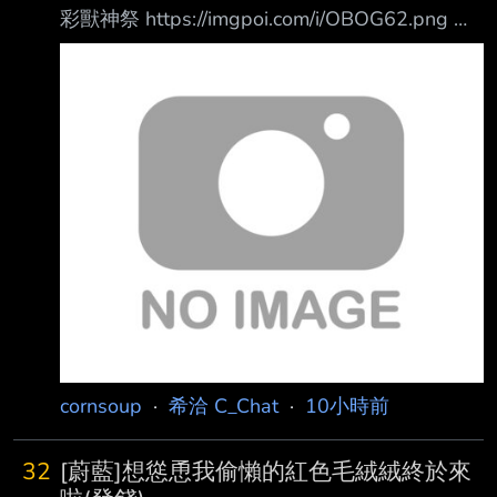
彩獸神祭 https://imgpoi.com/i/OBOG62.png 每
個月使用寶珠(不論是有償和無償)只能抽3次10
連 可以使用超怪彈會員玉
https://imgpoi.com/i/OBOBED.png 抽完想要繼
續抽就請你付費買卷 (日版2600日幣/台版700台
幣) https://imgpoi.com/i/OBOEWV.png 那角色
強嗎 基本上打高難的 木的那隻直接變友情關
https://youtu.be/8oKWGSwOolI?si=Aaj
cornsoup
·
希洽 C_Chat
·
10小時前
32
[蔚藍]想慫恿我偷懶的紅色毛絨絨終於來