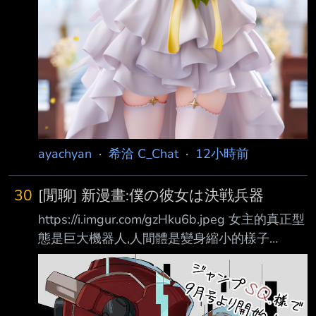
ayachyan
·
希洽 C_Chat
·
12小時前
30
[閒聊] 新漫畫:僕の彼女は決戦兵器
https://i.imgur.com/gzHku6b.jpeg 女主的真正型
態是巨大機器人,人間體是變身縮小的樣子
https://i.imgur.com/EbUiT1f.jpeg
https://i.imgur.com/SKIY7sI.jpeg
https://i.imgur.com/sST7j0D.jpeg 女主要男主駕
駛她(?) https://i.imgur.com/lFlFt23.jpeg 直接進