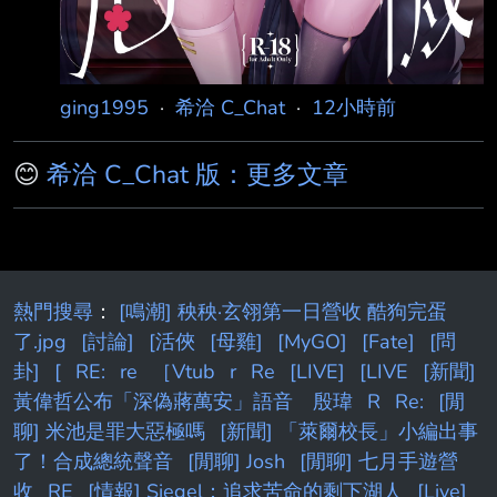
ging1995
·
希洽 C_Chat
·
12小時前
😊
希洽 C_Chat 版：更多文章
熱門搜尋
：
[鳴潮] 秧秧·玄翎第一日營收 酷狗完蛋
了.jpg
[討論]
[活俠
[母雞]
[MyGO]
[Fate]
[問
卦]
[
RE:
re
［Vtub
r
Re
[LIVE]
[LIVE
[新聞]
黃偉哲公布「深偽蔣萬安」語音 殷瑋
R
Re:
[閒
聊] 米池是罪大惡極嗎
[新聞] 「萊爾校長」小編出事
了！合成總統聲音
[閒聊] Josh
[閒聊] 七月手遊營
收
RE
[情報] Siegel：追求苦命的剩下湖人
[Live]