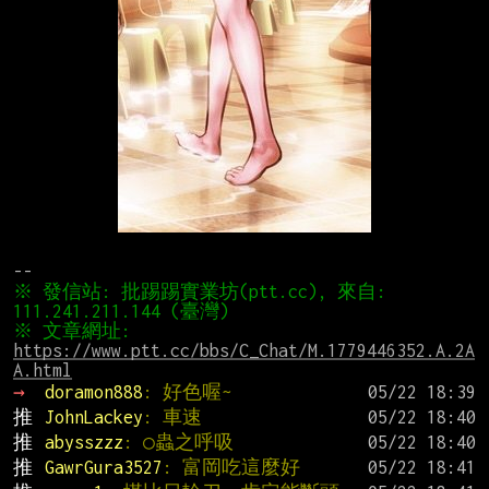
※ 發信站: 批踢踢實業坊(ptt.cc), 來自: 
※ 文章網址: 
https://www.ptt.cc/bbs/C_Chat/M.1779446352.A.2A
A.html
→ 
doramon888
: 好色喔~
推 
JohnLackey
: 車速
推 
abysszzz
: ○蟲之呼吸
推 
GawrGura3527
: 富岡吃這麼好