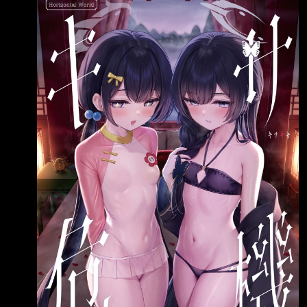
https://i.urusai.cc/kjy5M.jpg 28頁
https://i.urusai.cc/5v8dz.jpg 試閱
https://i.urusai.cc/C2TTO.jpg
https://i.urusai.cc/abTx6.jpg
https://i.urusai.cc/NmSa6.jpg
https://i.urusai.cc/9Gvb4.j