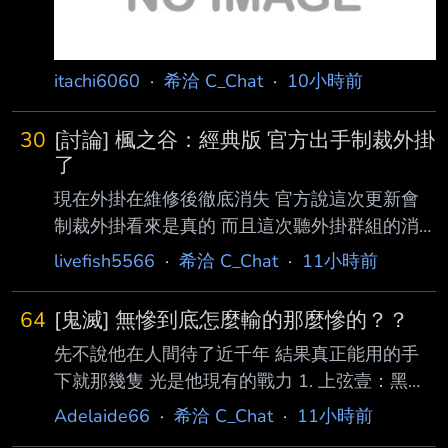
itachi6060
·
希洽 C_Chat
·
10小時前
30
[討論] 楓之谷：經典版 官方出手制裁外掛
了
現在外掛在維修後徹底消失 官方說這次更新會
制裁外掛看來是真的 而且這次聽外掛群組的消
息是說開掛會秒鎖帳號以外還會鎖主機板 這樣
livefish5566
·
希洽 C_Chat
·
11小時前
他們即使是用虛擬機開外掛 光是改MAC位址就
需要時間了 玩家們是不是該說「遊戲橘子是佛
64
[鬼滅] 無慘到底怎麼輸的那麼慘的？？
心公司」 遊戲橘子終於給玩家們一塊淨土啦 遊
先不說他在人間待了近千年 結果真正能用的手
戲橘子 永遠的神 --
下就那幾隻 光是他現有的戰力 1. 上弦壹：黑死
牟 唯一能使用月之呼吸的鬼 擁有看穿生物肌肉
Adelaide66
·
希洽 C_Chat
·
11小時前
流動的「通透世界」 2. 童磨 他的冰吸入肺部會