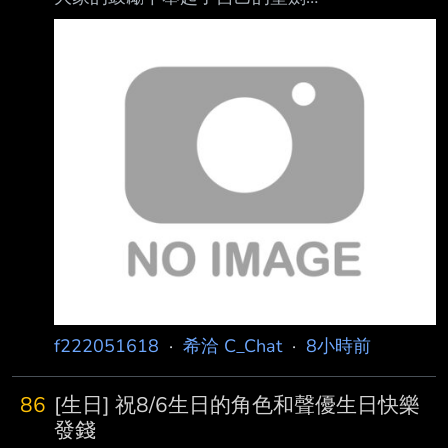
關，遊玩時數大概300+ （黃沒通關單純庫洛德
https://imgpoi.com/i/OFNE8G.png 操你全家
被寫的好糟，我玩不下去） /閹割雞含邪龍之
啊！ https://imgpoi.com/i/OFNBRB.png 最後命
章，重頭全破三次，遊玩時數大概600+ 以上三
運(娘)在男女主的齊心協力(３Ｐ)下回歸自然
款，在初始選角時都沒有稱呼男女，只有名字和
https://imgpoi.com/i/OFNVL9.png 男主齊格短暫
模樣，但視
活了又死了 最終結局女主鴒為了復活男主踏上
了旅程 https://imgpoi.com/i/OFND95.png
https://imgpoi.com/i/OFN
f222051618
·
希洽 C_Chat
·
8小時前
86
[生日] 祝8/6生日的角色和聲優生日快樂
發錢