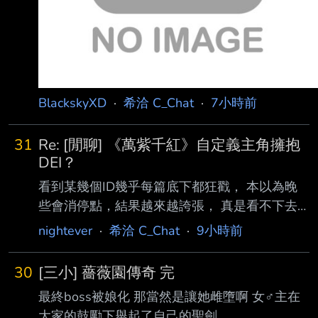
BlackskyXD
·
希洽 C_Chat
·
7小時前
31
Re: [閒聊] 《萬紫千紅》自定義主角擁抱
DEI？
看到某幾個ID幾乎每篇底下都狂戳， 本以為晚
些會消停點，結果越來越誇張， 真是看不下去
就問那些人一個問題： 你/妳 FE玩家嗎？ 不是
nightever
·
希洽 C_Chat
·
9小時前
那你/妳們是在跳腳什麼？？？？？ （就問你們
根本不是，那在吠吠什麼？） /// 我不算死忠FE
30
[三小] 薔薇園傳奇 完
粉-- /風花雪月四線全通關，遊玩時數大概800+
最終boss被娘化 那當然是讓她雌墮啊 女♂主在
（本命：帝彌托利！） /風花雪月無雙紅藍通
大家的鼓勵下舉起了自己的聖劍