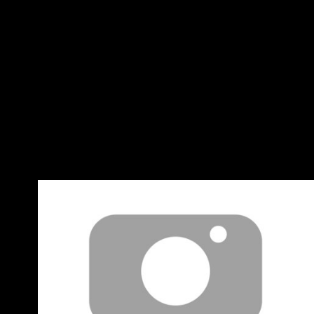
來的夢限大沒能繼續延續下去雞狗人 氣呢 --