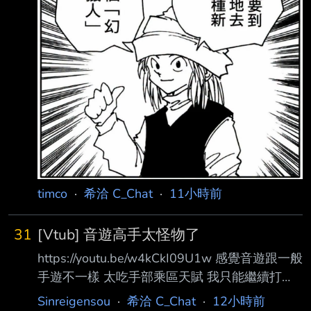
timco
·
希洽 C_Chat
·
11小時前
31
[Vtub] 音遊高手太怪物了
https://youtu.be/w4kCkI09U1w 感覺音遊跟一般
手遊不一樣 太吃手部乘區天賦 我只能繼續打
normal，hard就死了 --
Sinreigensou
·
希洽 C_Chat
·
12小時前