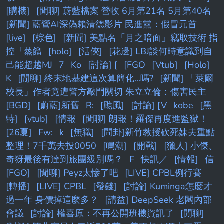
[購機]
[閒聊] 蔚藍檔案 營收 6月第21名 5月第40名
[新聞] 藍營AI深偽賴清德影片 民進黨：假冒元首
[live]
[棕色]
[新聞] 美點名「月之暗面」竊取技術 指
控「蒸餾
[holo]
[活俠]
[花邊] LBJ談何時意識到自
己能超越MJ
7
Ko
[討論] [
[FGO
[Vtub]
[Holo]
K
[閒聊] 終末地基建這次算簡化...嗎?
[新聞] 「萊爾
校長」作者竟遭警方敲門關切 朱立立倫：傷害民主
[BGD]
[蔚藍]新舊
R:
[颱風]
[討論] [V
kobe
[黑
特]
[vtub]
[情報
[閒聊] 朗報！羅傑再度進監獄！
[26夏]
Fw:
k
[無職]
[問卦]新竹教授砍死妹夫重點
整理！7千萬去投0050
[鳴潮]
[開戰]
[獵人] 小傑、
奇犽最後有達到旅團級別嗎？
F
快訊／
[情報]
信
[FGO]
[閒聊] Peyz太慘了吧
[LIVE] CPBL例行賽
[轉播]
[LIVE] CPBL
[發錢]
[討論] Kuminga怎麼才
過一年 身價掉這麼多？
[請益] DeepSeek 老闆內部
會議
[討論] 權喜原：不再公開班機資訊了
[閒聊]