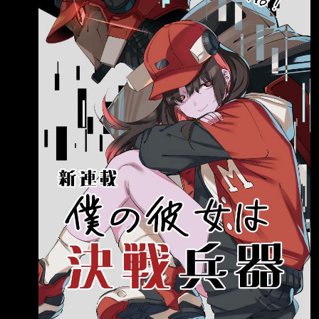
去(?)了 https://i.imgur.com/Dmz2yL1.jpeg
https://i.