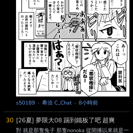
s50189
·
希洽 C_Chat
·
8小時前
30
[26夏] 夢限大08 踢到鐵板了吧 超爽
對 就是那隻兔子 那隻nonoka 從開播以來就是一