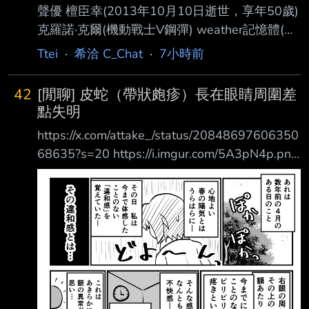
聲優 檀臣幸(2013年10月10日逝世，享年50歲)
克羅諾·克爾(機動戰士V鋼彈) weather記憶體(假
面騎士W) 干柿鬼鮫(火影忍者) 折原征也，主任
Ttei
·
希洽 C_Chat
·
7小時前
老師(飛輪少年) 天狗"布朗奇"(美食獵人TORIKO)
小林直人(39) J少尉(灰色的迷宮) 黑豹逹奧、草
42
[閒聊] 皮蛇（帶狀皰疹）長在眼睛周圍差
原狼德拉姆(BEASTARS) 仙石綾芽(灰色：幻影
點失明
扳機) 大西沙織(34) 拉·芙利亞·立赫班(噬血狂襲)
https://x.com/attake_/status/20848697606350
村上繪美(人生) 菲雅娜·雷·奧地西亞(精靈使的劍
68635?s=20 https://i.imgur.com/5A3pN4p.png
舞) 亞歷山大·蘇絲(東京七姐妹) 澤村·史賓瑟·英梨
那是幾年前四月的一天。 在舒適的春日陽光下
梨(不起眼女主角培育法)
—— 那天，我感受到了一種前所未有的「違和
感」。 那種違和感究竟是…… 右眼周圍和額頭附
近…… 有一種前所未有的刺痛感…… 那種難以言喻
的不適感—— 因為這樣，那一晚我幾乎徹夜難
眠。 （啊啊啊——好在意——） 這明顯是眼睛
出了問題…… 一早我就去了附近的眼科…… 眼科醫
生：啊——這是……「帶狀皰