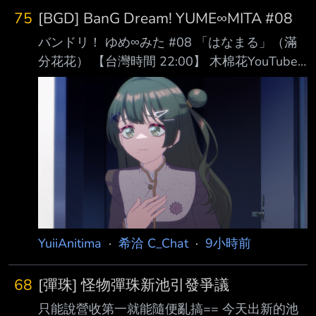
75
[BGD] BanG Dream! YUME∞MITA #08
バンドリ！ ゆめ∞みた #08 「はなまる」（滿
分花花） 【台灣時間 22:00】 木棉花YouTube
https://www.youtube.com/watch?
v=981t3vkoHmo 巴哈姆特動畫瘋
https://ani.gamer.com.tw/animeVideo.php?
sn=50241 【日本時間 23:00】 TOKYO MX
ABEMA https://abema.go.link/kXk26 ニコニコ
生放送 https://live.nicovideo.jp/watch/lv350
YuiiAnitima
·
希洽 C_Chat
·
9小時前
68
[彈珠] 怪物彈珠新池引發爭議
只能說營收第一就能隨便亂搞== 今天出新的池