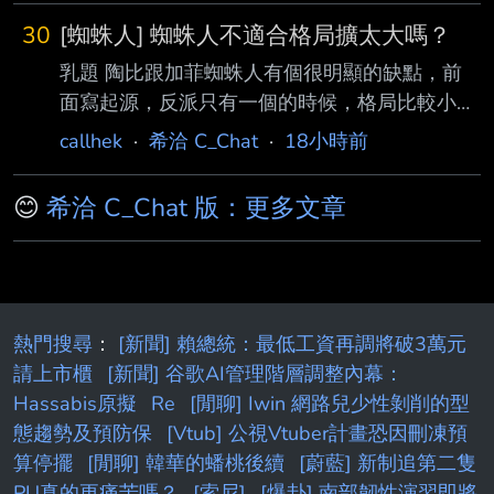
庫拉面試電風扇鎖鏈是覺得很敷衍 剩下的部分
感動」變成「執迷度」 到一定等級可以跟女鬼
頂多是覺得沒不好但舊版比較好 還
30
[蜘蛛人] 蜘蛛人不適合格局擴太大嗎？
約戰 殘紅這個設定是不是所有人都沒預料到？ -
乳題 陶比跟加菲蜘蛛人有個很明顯的缺點，前
-
面寫起源，反派只有一個的時候，格局比較小，
這時候都很好看。 然後後面格局要擴大，就是
callhek
·
希洽 C_Chat
·
18小時前
塞一堆反派，還要寫兩邊內心戲，還要精彩打
斗，就是亂成一 團。 然後這次湯姆蜘蛛人一開
😊
希洽 C_Chat 版：更多文章
始就是大雜燴，什麼都來一腳，先是內戰出現，
再來鋼鐵人當導 師、奇異博士當導師，三代同
堂一同歡樂，還有更多反派，雖然票房不錯就
是，少了蜘蛛 人的感覺。 然後這次第四集，直
接拉回去專注在蜘蛛人本身，少掉那些華麗不實
熱門搜尋
：
[新聞] 賴總統：最低工資再調將破3萬元
的大雜燴，專心講故 事，就馬上大受好評了 所
請上市櫃
[新聞] 谷歌AI管理階層調整內幕：
以蜘蛛人其實比較適合就待在紐約皇后區，你的
Hassabis原擬
Re
[閒聊] Iwin 網路兒少性剝削的型
友
態趨勢及預防保
[Vtub] 公視Vtuber計畫恐因刪凍預
算停擺
[閒聊] 韓華的蟠桃後續
[蔚藍] 新制追第二隻
PU真的更痛苦嗎？
[索尼]
[爆卦] 南部韌性演習即將