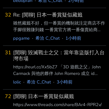
bebopfan
·
希洽 C_Chat
·
2小時前
066339261 無名氏臨時取得資格打進決賽5:0輾
壓職業對手奪冠. 對比現實競技, 為何電競這麼容
32
Re: [閒聊] 日本一番賞疑似藏籤
易出現世外高人??? --
雖然藏籤不好，但一番賞的機制就注定商店不作
手腳很難賺到錢 一番賞官方將一番傷賣給商
店，本質上就是把賭具賣給商店 商店能賺多少
ppgame
·
希洽 C_Chat
·
1小時前
與他的選品眼光或是銷售策略無關，全都只
憑"運氣" 全靠大獎出貨時間的早晚 就算有最後
31
[閒聊] 毀滅戰士之父：當年靠盜版打入台
賞，也只是在大獎比較晚抽中時，能幫忙銷售剩
灣市場
餘商品 但對於早早就被抽中大賞的非洲套卻毫
https://reurl.cc/Xx5bZ7 「3D 遊戲之父」John
無幫助 所以商家跟顧客的關係，並不是莊家跟
Carmack 與他的夥伴 John Romero 成立 id
賭客，而是賭客跟賭客 顧客有得知當前中獎率
Software 後， 於 1993 年推出的《毀滅戰士》
lolic
·
希洽 C_Chat
·
3小時前
與決定進場時機的優勢 商店能做的則是隱瞞真
（DOOM）被視為是現代 FPS 遊戲的奠基之作
實中獎率，也就是藏籤 可以說這個機制就是在
之一， 直到現在全球還是有許多粉絲。 John
懲罰誠實的商家 因為你不藏就根本沒有辦法有
72
[閒聊] 日本一番賞疑似藏籤
Romero 也公開分享初代《毀滅戰士》的發行策
穩定收益
https://www.threads.com/share/BAr4-RPR2v/
略， 表示這個傳奇遊戲系列的成功與台灣上個