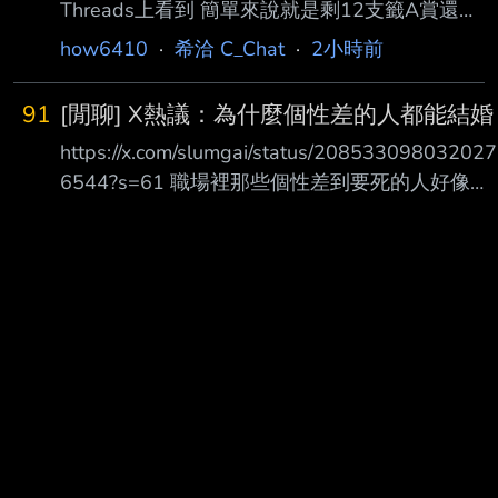
Threads上看到 簡單來說就是剩12支籤A賞還沒
世紀的遊戲市場有關， 他們也知道當時台灣
出 事主想直接包套 店家說規則是每人5抽 事主
100% 會有人複製試玩章節轉賣， 因此當時就
how6410
·
希洽 C_Chat
·
2小時前
跟女友分頭10抽都沒出A 想著就重新排隊買完剩
不如「就地合法」。 其實從一開始，或許
下的2抽 卻被其中一個店員阻止 宣稱已有人包了
91
[閒聊] X熱議：為什麼個性差的人都能結婚
但是事主在現場確認其他客人都不是消費那組一
https://x.com/slumgai/status/208533098032027
番賞的 商店直接下架剩下的東西 --
6544?s=61 職場裡那些個性差到要死的人好像都
結婚了，他們到底是怎麼結得了婚的？ 網友：
https://x.com/numamatougenzi/status/20860722
54996373563?s=61 「Q. 性格差到要死的人好
像全都結婚了，他們到底是怎麼結得了婚的？ A.
就是因為性格差到要死。」
https://i.imgur.com/HfhpvDO.jpeg 上圖 妳照著我
說的做就好 雖然有點強硬