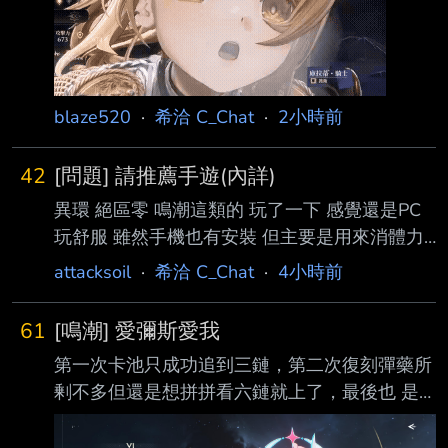
除掉那個起節奏的短褲騎士團不提 不管是對於
角色(兔子騎士紅薔薇灰姑娘女僕醫生) 還是對於
故事 世界觀 都有比較踴躍的討論 反過來看藍色
星原 我印象中都是在討論奇波農不農 胖次色不
色 角色都在討論奶子 故事 世界觀感覺大家也都
blaze520
·
希洽 C_Chat
·
2小時前
直接有共識不是賣點 網路上的評測對藍色星原
也是有吸引人的點 未來可期之
42
[問題] 請推薦手遊(內詳)
異環 絕區零 鳴潮這類的 玩了一下 感覺還是PC
玩舒服 雖然手機也有安裝 但主要是用來消體力/
解每日 真的要在手機上玩 感覺所謂2遊 個人都
attacksoil
·
希洽 C_Chat
·
4小時前
不太適應 也可能是手機配置太差 手機上近期跟
之前有玩得開心的 主要是 寶可夢冠軍 卡厄思
61
[鳴潮] 愛彌斯愛我
SV MD 前陣子因為較忙 除了寶可冠 剛好都沒玩
第一次卡池只成功追到三鏈，第二次復刻彈藥所
了 現在在想找一款重新下載回來玩 這幾款近況
剰不多但還是想拼拼看六鏈就上了，最後也 是
推薦嗎? 或者有其他推薦嗎? 也沒有一定要對戰
成功迎接第一位滿鏈的角色！
遊戲 也考慮要不要入坑馬娘坐牢 -- 真的 絕區我
https://i.imgur.com/rieAUlu.jpeg