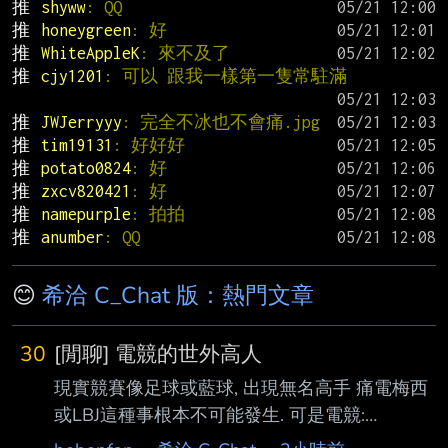
推 
shyww
: QQ
推 
honeygreen
: 好
推 
WhiteAppleK
: 來不及了
推 
cjy1201
: 可以 跟我一樣第一隻常駐滿
推 
JWJerryyy
: 完全不冰也不會痛.jpg
推 
tim19131
: 好好好
推 
potato0824
: 好
推 
zxcv820421
: 好
推 
namepurple
: 拍拍
推 
anumber
: QQ
😊
希洽 C_Chat 版：熱門文章
30
[閒聊] 電競的世外高人
現實競賽像足球或藍球, 出現無名高手 痛電梅西
或LBJ這種事根本不可能發生. 可是電競:
https://x.com/Furious_blog/status/2086167712