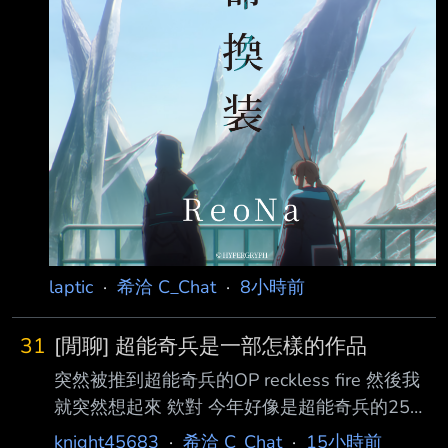
v=ym3PVAyWLH8 Fuwawa & Mococo 佩洛生
日會 https
laptic
·
希洽 C_Chat
·
8小時前
31
[閒聊] 超能奇兵是一部怎樣的作品
突然被推到超能奇兵的OP reckless fire 然後我
就突然想起來 欸對 今年好像是超能奇兵的25周
年 坦白講我對劇情已經忘的差不多了 但最後兩
knight45683
·
希洽 C_Chat
·
15小時前