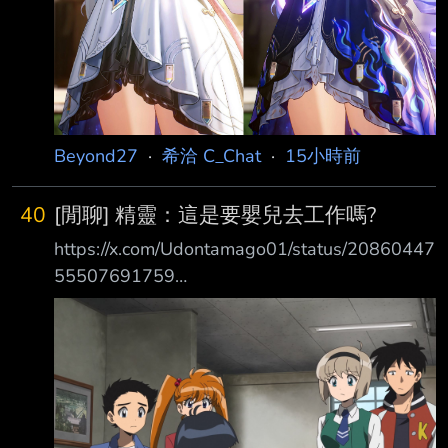
Beyond27
·
希洽 C_Chat
·
15小時前
40
[閒聊] 精靈：這是要嬰兒去工作嗎?
https://x.com/Udontamago01/status/20860447
55507691759
https://pbs.twimg.com/media/HPLq_feaUAAv9
K5?format=jpg&name=medium 父親：「雖然
我們生下你、並在人類的世界把你養大……」 父
親：「但學校一畢業……就必須去工作才行……」
父親：「雖然對精靈來說，這是件相當殘酷的
事……」 精靈女孩：「騙人的吧……」 精靈女孩：