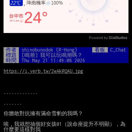
Powered by 
GliaStudios
Mute
作者
shinobunodok (R-Hong)
看板
C_Chat
標題
[鳴潮] 我可以玩鳴潮嗎？
時間
Thu May 21 11:49:08 2026
https://i.verb.tw/2wAkRQAU.jpg
.............

.......

你膽敢對抗擁有滿命雪豹的我嗎？

唉，我就想抽個好女孩01（說命座提升不明顯），為
什麼要這樣對我
