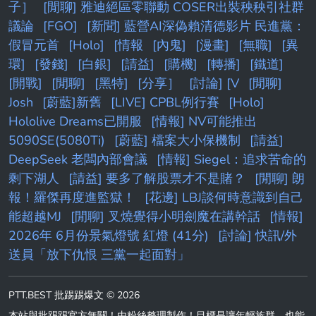
子］
[閒聊] 雅迪絕區零聯動 COSER出裝秧秧引社群
議論
[FGO]
[新聞] 藍營AI深偽賴清德影片 民進黨：
假冒元首
[Holo]
[情報
[內鬼]
[漫畫]
[無職]
[異
環]
[發錢]
[白銀]
[請益]
[購機]
[轉播]
[鐵道]
[開戰]
[閒聊]
[黑特]
[分享］
[討論] [V
[閒聊]
Josh
[蔚藍]新舊
[LIVE] CPBL例行賽
[Holo]
Hololive Dreams已開服
[情報] NV可能推出
5090SE(5080Ti)
[蔚藍] 檔案大小保機制
[請益]
DeepSeek 老闆內部會議
[情報] Siegel：追求苦命的
剩下湖人
[請益] 要多了解股票才不是賭？
[閒聊] 朗
報！羅傑再度進監獄！
[花邊] LBJ談何時意識到自己
能超越MJ
[閒聊] 叉燒覺得小明劍魔在講幹話
[情報]
2026年 6月份景氣燈號 紅燈 (41分)
[討論] 快訊/外
送員「放下仇恨 三黨一起面對」
PTT.BEST 批踢踢爆文 © 2026
本站與批踢踢官方無關！由粉絲整理製作！目標是讓年輕族群，也能