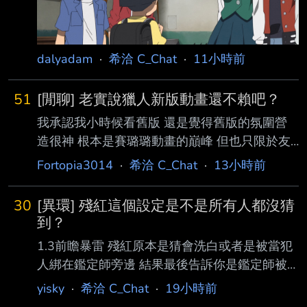
「就算大學畢業，也才 22 歲而已啊……」 精靈
女孩（心想）：「明明還有數千年
dalyadam
·
希洽 C_Chat
·
11小時前
51
[閒聊] 老實說獵人新版動畫還不賴吧？
我承認我小時候看舊版 還是覺得舊版的氛圍營
造很神 根本是賽璐璐動畫的巔峰 但也只限於友
客鑫結束前的篇章 貪島篇舊版再看一次慘不忍
Fortopia3014
·
希洽 C_Chat
·
13小時前
睹…… 各種畫崩還有油漆桶 甚至有些地方油漆桶
還點錯顏色 還有各種定格臉部的省成本畫面 那
30
[異環] 殘紅這個設定是不是所有人都沒猜
個OP一開始背景也是很馬虎的漸層 然後各種固
到？
定姿勢的同行飛來飛去的 到後期op才稍微用心
1.3前瞻暴雷 殘紅原本是猜會洗白或者是被當犯
點 可能當時看電視播放還在國中 美感還沒建立
人綁在鑑定師旁邊 結果最後告訴你是鑑定師被
起來前看的很開心 之後看了新版唯一覺得不太
殘紅的技能影響 身邊出現殘紅幻影，身邊其他
yisky
·
希洽 C_Chat
·
19小時前
好的 就小傑打半藏還有天鬥和雲谷告別那段 和
人都看不到 簡單說就是賽博女鬼 送禮也從「好