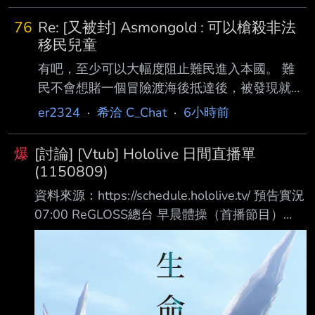
76
Re: [又被封] Asmongold : 可以槍殺非法
移民兒童
有吧，至少可以大幅度阻止難民進入本國。 難
民不會想賭一個冒險渡海後抵達後，被發現就會
被射殺的地方。 倒不如說，歐美現在這樣對難
er2324
·
希洽 C_Chat
·
6小時前
民的政策， 除了讓國內壓力越來愈大跟讓人權
鬥士高潮以外，又改變了什麼嗎？ 一開始真的
爆
[討論] [Vtub] Hololive 日間直播單
超爽，我們好棒棒，難民好可憐我們應該接納包
(1150809)
容。 自我的情緒價值給超好超滿，然後現在就
資料來源：https://schedule.hololive.tv/ 預告實況
超慘。 難民不是放進來就好捏。 你還要安置，
07:00 ReGLOSS總台 早晨體操（首播節目）
就業輔助三小的，這些全都要花你各位的稅金。
https://www.youtube.com/watch?v=E_2Z0-
下面是GPT統計英國目前公開的 2025–2026 難
JkakE Crimzon 貓之日
民安置制度需要花的金額 英國難民安置經費：
https://www.youtube.com/watch?
成人第1年： ￡8,520 約
v=q8vw0Kn1S-c 08:00 鷹嶺ルイ 沙漠大冒險
https://www.youtube.com/watch?