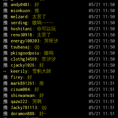
推 
andy0481
: 好
推 
mionkuon
: 推
推 
melzard
: 太苦了
推 
serding
: 嗷嗚~~~~~
推 
hoshitani
: 你可以玩
推 
reno30918
: 太苦了
推 
energy100203
: 哭呀汐
推 
tsubasaj
: QQ
推 
pkisgoodpoiu
: 嗷嗚
推 
clothg34569
: 苦汐汐
推 
cjacky1026
: 好
→ 
keerily
: 雪豹大師
推 
firey
: 好
推 
mark891261
: 推
推 
cisum004
: 好
推 
shinwanwan
: 好
推 
qazw222
: 哭啊
推 
Jacky781113
: QQ
推 
doramon888
: 好~