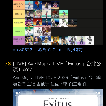
打過去） ［有輸過的記憶］： 白銀山RED（不
解釋）、競技場的爆炸頭（沒玩過）、 竹蘭
（不論是原版還是重製都是讓玩家苦戰的存在）
BW2冠軍愛麗絲 ［有過苦戰］： BW的反派魁
奇思、派帕（感覺是朱紫主線三條線中最強的）
珍鑽的悟松、寶可夢競技場的達基姆、短褲小子
（
boss0322
·
希洽 C_Chat
·
5小時前
78
[LIVE] Ave Mujica LIVE「Exitus」台北公
演 DAY2
Ave Mujica LIVE TOUR 2026「Exitus」台北追
加公演 主唱 吉他手 佐佐木李子(三角初
華/Doloris) 渡瀨結月 (若葉睦/Mortis) 高尾奏音
(豐川祥子/Oblivionis) 岡田夢以 (八幡海
鈴/Timoris) 米澤茜 (祐天寺若麥/Amoris) 開 演