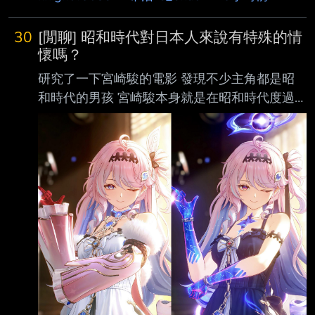
邊男主激情互毆的場景我倒是滿有印象的 從最
開始的能力一步步疊加上去 然後來個命中注定
30
[閒聊] 昭和時代對日本人來說有特殊的情
應當如此的一架 總之時隔許久 真的就剩OP跟結
懷嗎？
尾有印象了 各位怎麼看呢 --
研究了一下宮崎駿的電影 發現不少主角都是昭
和時代的男孩 宮崎駿本身就是在昭和時代度過
大半人生啦 好奇昭和時代對與現在的日本人還
有特殊情懷嗎？ 二戰到經濟輝煌期到泡沫都經
歷過 都幾 -- https://i.imgur.com/bPQxLsS.jpeg
--