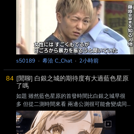
s50189
·
希洽 C_Chat
·
2小時前
84
[閒聊] 白銀之城的期待度有大過藍色星原
了嗎
如題 雖然藍色星原的首發時間比白銀之城早很
多 但從二測時間來看 兩邊公測很可能會變成同
期的關係 雖然藍色星頂著黃雞之名從一開始就
獲得了紳士的關注 但從兩邊二測的討論度來看
白銀之城感覺聲勢已經超過藍色星原了? 就算撇