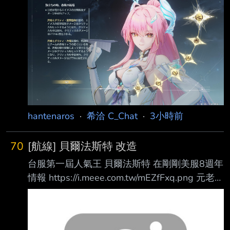
手機玩真的很痛苦 也是 有點懷念== 之前我好像
https://i.imgur.com/ALabnfD.png
是主戰都抽不到rage quit lol
https://i.imgur.com/BXm0ztI.png 小愛我好喜歡
妳！！ 成功滿鏈之後也稍微凹了一下40海維夏
不死人跟矩陣作為慶祝！
https://i.imgur.com/49iZLZ1.jpeg
https://i.imgur.com/uuAKX5V.j
hantenaros
·
希洽 C_Chat
·
3小時前
70
[航線] 貝爾法斯特 改造
台服第一屆人氣王 貝爾法斯特 在剛剛美服8週年
情報 https://i.meee.com.tw/mEZfFxq.png 元老改
彩+1 ----- 稅前30p * 50推不重複 --