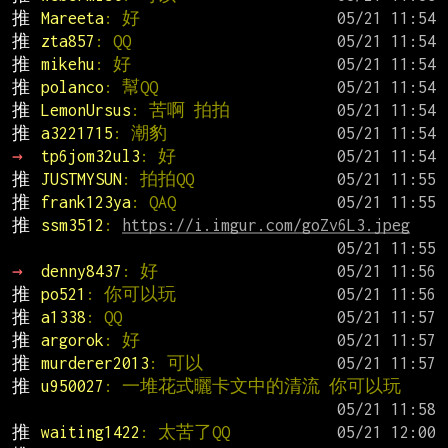
推 
Mareeta
: 好
推 
zta857
: QQ
推 
mikehu
: 好
推 
polanco
: 幫QQ
推 
LemonUrsus
: 苦啊 拍拍
推 
a3221715
: 潮豹
→ 
tp6jom32ul3
: 好
推 
JUSTMYSUN
: 拍拍QQ
推 
frank123ya
: QAQ
推 
ssm3512
: 
https://i.imgur.com/goZv6L3.jpeg
→ 
denny8437
: 好
推 
po521
: 你可以玩
推 
a1338
: QQ
推 
argorok
: 好
推 
murderer2013
: 可以
推 
u950027
: 一堆花式曬卡文中的清流 你可以玩
推 
waiting1422
: 太苦了QQ