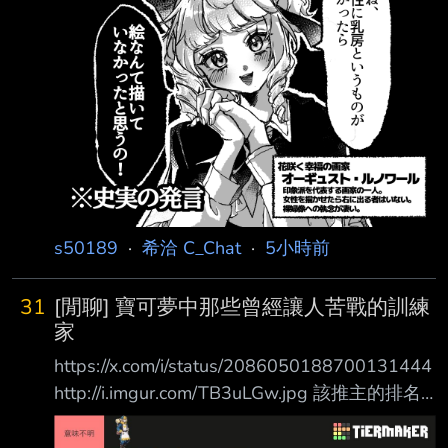
(Auguste Renoir) 印象派代表畫家之一。 在描繪
女性方面無人能出其右。 對裸體畫有著驚人的
執著。 https://i.imgur.com/Y0J0iec.png 皮耶-奧
古斯特·雷諾瓦（法語：Pierre-Aug
s50189
·
希洽 C_Chat
·
5小時前
31
[閒聊] 寶可夢中那些曾經讓人苦戰的訓練
家
https://x.com/i/status/2086050188700131444
http://i.imgur.com/TB3uLGw.jpg 該推主的排名
（跟本人體感差不多） 從上到下 ［意義不
明］： 望羅（6+1外加這作系統很難用等級壓制