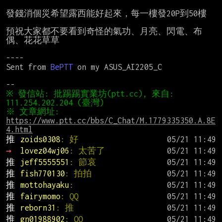
發錢消個災希望露西能好起來，每一樓發20P到50樓

預祝大家都不要看到奇怪的氣功、月亮、閃電、布
偶、花花草草

----

Sent from 
BePTT
 on my ASUS_AI2205_C

※ 發信站: 批踢踢實業坊(ptt.cc), 來自: 
※ 文章網址: 
https://www.ptt.cc/bbs/C_Chat/M.1779335350.A.8E
4.html
推 
zoids0308
: 好
→ 
lovez04wj06
: 太苦了
推 
jeff5555551
: 節哀
推 
fish770130
: 拍拍
推 
mottohayaku
:
推 
fairymomo
: QQ
推 
reborn31
: 推
推 
gn01988902
: QQ