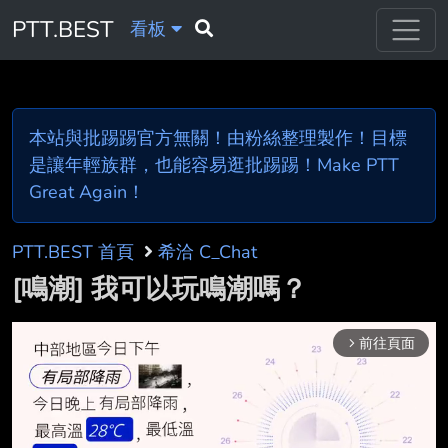
PTT.BEST
看板
本站與批踢踢官方無關！由粉絲整理製作！目標
是讓年輕族群，也能容易逛批踢踢！Make PTT
Great Again！
PTT.BEST 首頁
希洽 C_Chat
[鳴潮] 我可以玩鳴潮嗎？
前往頁面
arrow_forward_ios