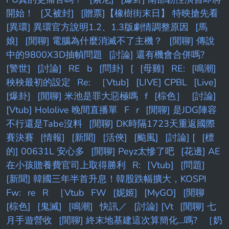
開始！
[又被封]
[贈票]【橡樹街末日】 特映搶先看
[異環] 異環官方說明1.2、1.3版劇情調整原因
[馬
娘]
[閒聊] 電腦為什麼消滅不了主機？
[閒聊] 傳說
中的9800X3D抽幀問題
[討論] 還有機會合併嗎?
[警世]
[討論]
RE
b
[問卦]
[
[母雞]
RE:
[鳴潮]
秧秧最初的設定
Re:
［Vtub]
[LIVE] CPBL
[Live]
[爆卦]
[閒聊] 米池是罪大惡極嗎
f
[棕色］
[討論]
[Vtub] Hololive 晚間直播單
F
r
[閒聊] 是JDG陣容
不行還是Tabe沒料
[閒聊] DK時隔1723天重返國際
賽決賽
[情報]
[新聞]
[活俠]
[颱風]
[討論] [
[標
的] 00631L 安心多
[閒聊] Peyz太慘了吧
[花邊] AE
在小孩贍養費官司上取得勝利
R:
[Vtub]
[問題]
[新聞] 韓國三年半首升息！韓股跌幅擴大，KOSPI
Fw:
re
R
［Vtub
FW
[妮姬]
[MyGO]
[閒聊
[棕色]
[鬼滅]
[鳴潮]
快訊／
[討論] [Vt
[閒聊] 七
月手遊營收
[閒聊] 終末地基建這次算簡化...嗎?
［奶