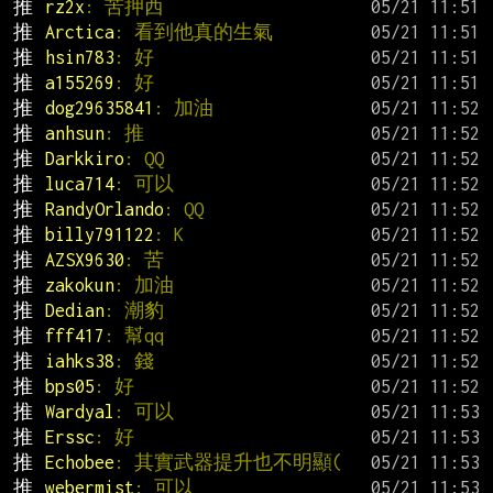
推 
rz2x
: 苦押西
推 
Arctica
: 看到他真的生氣
推 
hsin783
: 好
推 
a155269
: 好
推 
dog29635841
: 加油
推 
anhsun
: 推
推 
Darkkiro
: QQ
推 
luca714
: 可以
推 
RandyOrlando
: QQ
推 
billy791122
: K
推 
AZSX9630
: 苦
推 
zakokun
: 加油
推 
Dedian
: 潮豹
推 
fff417
: 幫qq
推 
iahks38
: 錢
推 
bps05
: 好
推 
Wardyal
: 可以
推 
Erssc
: 好
推 
Echobee
: 其實武器提升也不明顯(
推 
webermist
: 可以