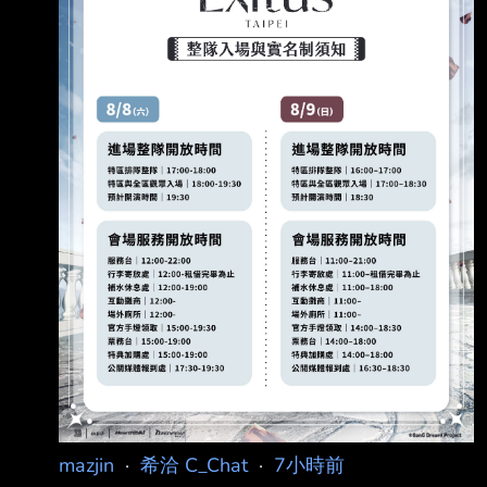
資 訊 日期及時間 台灣時間2026/08/09(日)
18:30 開演 https://i.urusai.cc/A7Wnp.png 地點
國立體育大學綜合體育館（林口體育館） 位置
圖 https://i.u
mazjin
·
希洽 C_Chat
·
7小時前