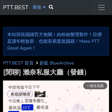
PTT.BEST
看板
本站與批踢踢官方無關！由粉絲整理製作！目標
是讓年輕族群，也能容易逛批踢踢！Make PTT
Great Again！
PTT.BEST 首頁
蔚藍 BlueArchive
[閒聊] 瀨奈私服大廳（發錢）
前往頁面
arrow_forward_ios