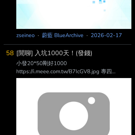
的故事，我可能會覺得寫 很得很出色，但這是
蔚藍檔案。 伊甸篇的時候，老師告訴學生未來
有無限的可能性，如果有困難的話老師也會為他
們開創 道路
zseineo
·
蔚藍 BlueArchive
·
2026-02-17
58
[閒聊] 入坑1000天！(發錢)
小發20*50剛好1000
https://i.meee.com.tw/B7IcGV8.jpg 專四
https://i.meee.com.tw/xYKFfzD.jpg 專三
https://i.meee.com.tw/DBAvjAe.jpg 專二
https://i.meee.com.tw/JoiInbT.jpg 因為在養猴王
所以沒辦法把蓮華跟皋月50絆QQ
https://i.meee.com.tw/gbvxe0W.jpg 附帶一提
好想抽狂獵的ヒロミ裕美啊
https://i.meee.com.tw