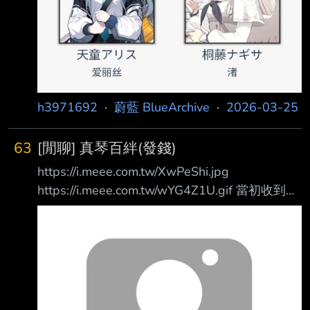
h3971692
·
蔚藍 BlueArchive
·
2026-03-25
63
[閒聊] 真琴百絆(發錢)
https://i.meee.com.tw/XwPeShi.jpg
https://i.meee.com.tw/wYG4Z1U.gif 當初收到第
一個想法就是要拿來當百絆的禮物
https://i.meee.com.tw/T5CIBcO.jpg 雖然幾乎每
個老師都是用花束當最後一步 但對於萬魔殿的
議長大人別說花束了花圈可能都收過不少 相較
於華麗而麻木的慶祝 從老師手上收到樸實簡單
的泡麵反而更能凸顯這份珍貴 就算是吃泡麵有