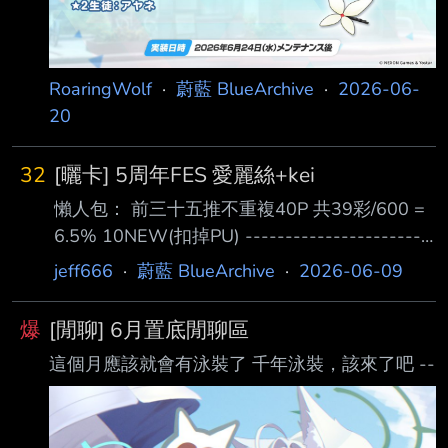
RoaringWolf
·
蔚藍 BlueArchive
·
2026-06-
20
32
[曬卡] 5周年FES 愛麗絲+kei
懶人包： 前三十五推不重複40P 共39彩/600 =
6.5% 10NEW(扣掉PU) -----------------------
----------- kei(10) 10 kei 愛麗絲(20~100) 20
jeff666
·
蔚藍 BlueArchive
·
2026-06-09
八雲(new)/繪梨 90 英美(泳裝)/智惠(旗袍) 100
愛麗絲(武裝)/kei 戰星池(110~300) 110 泳渚
爆
[閒聊] 6月置底閒聊區
150 瑠美(new)/敦子 160 愛麗絲(武裝) 190 瑪
這個月應該就會有泳裝了 千年泳裝，該來了吧 --
麗娜(旗袍) 210 惠(new) 230 打工堇 240 菲娜
(導覽員) 250 桔梗(new)