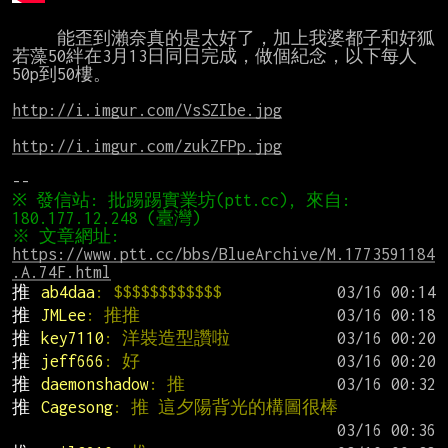
     能歪到瀨奈真的是太好了，加上我婆都子和好狐
若藻50絆在3月13日同日完成，做個紀念，以下每人
50p到50樓。

http://i.imgur.com/VsSZIbe.jpg
http://i.imgur.com/zukZFPp.jpg
※ 發信站: 批踢踢實業坊(ptt.cc), 來自: 
※ 文章網址: 
https://www.ptt.cc/bbs/BlueArchive/M.1773591184
.A.74F.html
推 
ab4daa
: $$$$$$$$$$$$
推 
JMLee
: 推推
推 
key7110
: 洋裝造型讚啦
推 
jeff666
: 好
推 
daemonshadow
: 推
推 
Cagesong
: 推 這夕陽背光的構圖很棒