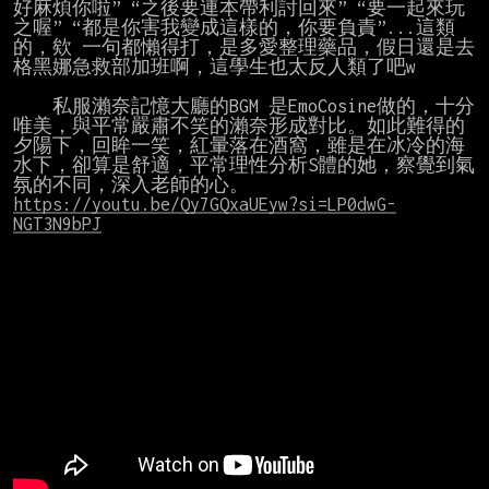
好麻煩你啦” “之後要連本帶利討回來” “要一起來玩
之喔” “都是你害我變成這樣的，你要負責”...這類
的，欸 一句都懶得打，是多愛整理藥品，假日還是去
格黑娜急救部加班啊，這學生也太反人類了吧w

    私服瀨奈記憶大廳的BGM 是EmoCosine做的，十分
唯美，與平常嚴肅不笑的瀨奈形成對比。如此難得的
夕陽下，回眸一笑，紅暈落在酒窩，雖是在冰冷的海
水下，卻算是舒適，平常理性分析S體的她，察覺到氣
https://youtu.be/Qy7GQxaUEyw?si=LP0dwG-
NGT3N9bPJ