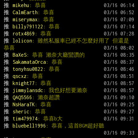
推 
mikehu
: 恭喜
推 
CalmEarth
: 恭喜
推 
miserymax
: 恭喜
推 
billy791122
: 恭喜
推 
rotx4869
: 恭喜
推 
lolicon
: 雖然私服車已經不怎麼好用了 但還是
恭喜
推 
BaXeS
: 恭喜 瀨奈大廳蠻讚的
推 
SakamataOrca
: 恭喜
推 
tonyhsu0822
: 恭喜
推 
qscxz
: 恭喜
推 
knight77
: 恭喜
推 
jimmylansdc
: 我也好想要瀨奈
推 
QAQ5566
: 瀨奈超讚
推 
NsHaraTK
: 恭喜
推 
sheric
: 恭喜
推 
tim479974
: 恭喜b大
推 
bluebell1996
: 恭喜，這首BGM超好聽