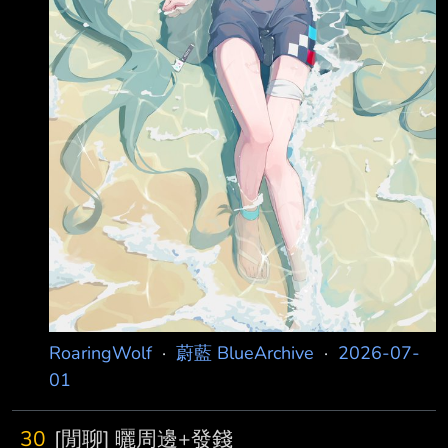
RoaringWolf
·
蔚藍 BlueArchive
·
2026-07-
01
30
[閒聊] 曬周邊+發錢