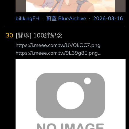
要連本帶利討回來” “要一起來玩之喔” “都是你害
我變成這樣的，你要負責”...這類的，欸 一句都
懶得打，是多愛整理藥品，假日還是去格黑娜急
billkingFH
·
蔚藍 BlueArchive
·
2026-03-16
救部加班啊，這學生也太反人類了吧w 私服
30
[閒聊] 100絆紀念
https://i.meee.com.tw/UVOkOC7.png
https://i.meee.com.tw/9L39g8E.png
https://i.meee.com.tw/vM0MFlg.png 嗯?怎麼不
是體香? ...本來是有打算的， 但想想還是想再多
看她在咖啡廳翻久點(≧▽≦)b 再來就是因為原版
還是沒有對應家具， 本想說5週年千年元年可能
有機會但 (′・ω・‵)
https://i.meee.com.tw/VRZ0m0v.png 總之繼續
每天摸頭課程表三解， 每月製造包課好課滿 目
標明年3