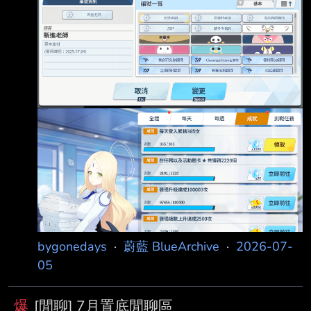
年看到蔚藍檔案推出steam版，一開始只是打發
時間體驗看看。 但是自從看了主線劇情之後就
越陷越深，比如黑服跟老師的經典對手戲。
https://i.postimg.cc/YjKNYPsJ/tu-pian2.png 第
一次看到對策委員會篇黑服對老師的忠告，又是
好笑又是讚嘆。 打破第四面牆的手法把老師解
決難題的外掛綁在現實老師手中的卡片。
bygonedays
·
蔚藍 BlueArchive
·
2026-07-
05
爆
[閒聊] 7月置底閒聊區