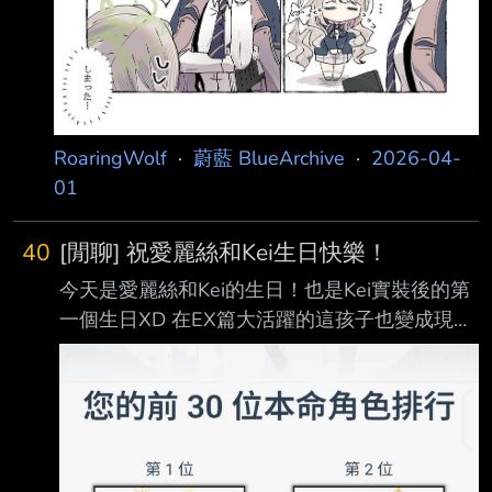
RoaringWolf
·
蔚藍 BlueArchive
·
2026-04-
01
40
[閒聊] 祝愛麗絲和Kei生日快樂！
今天是愛麗絲和Kei的生日！也是Kei實裝後的第
一個生日XD 在EX篇大活躍的這孩子也變成現在
檔案的超級人氣角色真的是太好了嗚嗚，大家真
的都等好 久了！今天真的收圖收的很開心，以
我個人感覺以往生日賀圖數量最多的應該是
Mika，但今 天的數量真的可以匹敵了XD 愛麗絲
和Kei在EX篇的大活躍也讓我對兩人的喜愛程度