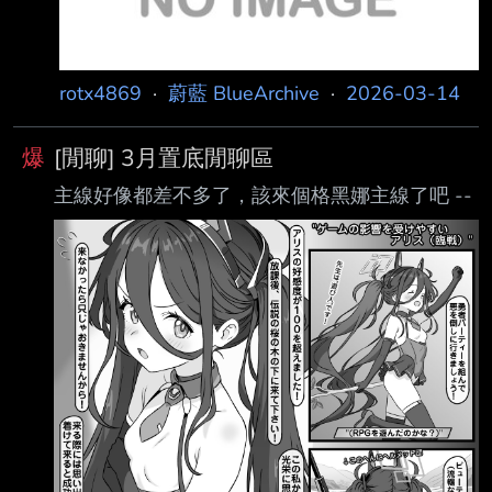
rotx4869
·
蔚藍 BlueArchive
·
2026-03-14
爆
[閒聊] 3月置底閒聊區
主線好像都差不多了，該來個格黑娜主線了吧 --