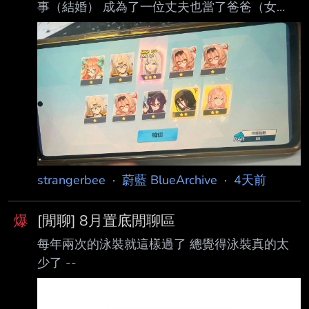
事（結婚） 成為了一位丈夫也當了爸爸（女
兒） 檔案也算是陪伴我走了一段生活 （是的～
包含因檔案加入的社群） 人生體悟的層次豐富
不少 我覺得能夠這樣平凡且平安的一路走來 我
也算是一個很幸運的人 最近一井200抽0彩本來
已經打算退坑了 因為生活的忙碌和身分的轉變
實在也沒有時間/心力/金錢繼續玩 昨天早上多抽
50還是沒彩 打算來一個華麗的推坑收尾（？ 便
決定把首儲的630、330買一買 並對自己說最後
30抽沒彩就退坑 結果…. https://i.mopix.cc/
strangerbee
·
蔚藍 BlueArchive
·
4天前
爆
[閒聊] 8月置底閒聊區
每年兩次的泳裝就這樣過了 總覺得泳裝真的太
少了 --