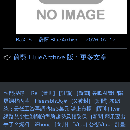
BaXeS
·
蔚藍 BlueArchive
·
2026-02-12
👉
蔚藍 BlueArchive 版：更多文章
熱門搜尋
：
Re
[警世]
[討論]
[新聞] 谷歌AI管理階
層調整內幕：Hassabis原擬
[又被封]
[新聞] 賴總
統：最低工資再調將破3萬元 請上市櫃
[閒聊] Iwin
網路兒少性剝削的型態趨勢及預防保
[新聞]蘋果要出
手了？爆料：iPhone
[問卦]
[Vtub] 公視Vtuber計畫