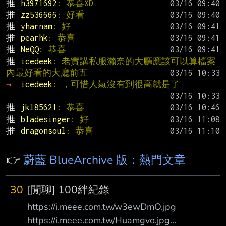
推 
h3971692
: 恭喜XD
推 
zz536666
: 好看
推 
yharnam
: 好
推 
pearhk
: 恭喜
推 
NeQQ
: 恭喜
推 
icedeek
: 老實講私服瀨奈的大廳應該可以算檔案
內最好看的大廳前五
→ 
icedeek
: ，可惜人氣沒有到很高就是了
推 
jkl85621
: 恭喜
推 
bladesinger
: 好
推 
dragonsoul
: 恭喜
👉
蔚藍 BlueArchive 版：熱門文章
30
[閒聊] 100絆紀錄
https://i.meee.com.tw/w3ewDmO.jpg
https://i.meee.com.tw/Huamgvo.jpg