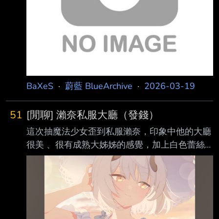
要維持議長尊爵的格調！
https://i.meee.com.tw/krwT0Mw.j
BaXeS
·
蔚藍 BlueArchive
·
2026-03-19
51
[閒聊] 瀨奈私服大廳（發錢）
這次抽魔法少女歪到私服瀨奈，印象中他的大廳
很美 、很有成熟大姊姊的感覺，加上白色蕾絲
洋裝的造型，實在戳到我的點。 而且他算是少
數不和老師momotalk廢話的學生，羈絆劇情結
束，半個訊息都沒有欸XDD
http://i.imgur.com/azxRFXp.jpg 奇普托斯學生通
常對話都是“啊..謝謝老師 這樣好麻煩你啦” “之後