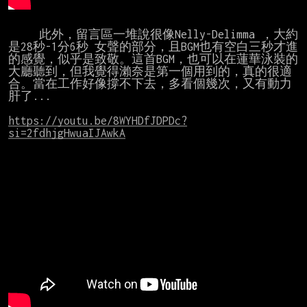
     此外，留言區一堆說很像Nelly-Delimma ，大約
是28秒-1分6秒 女聲的部分，且BGM也有空白三秒才進
的感覺，似乎是致敬。這首BGM，也可以在蓮華泳裝的
大廳聽到，但我覺得瀨奈是第一個用到的，真的很適
合。當在工作好像撐不下去，多看個幾次，又有動力
肝了...

https://youtu.be/8WYHDfJDPDc?
si=2fdhjgHwuaIJAwkA