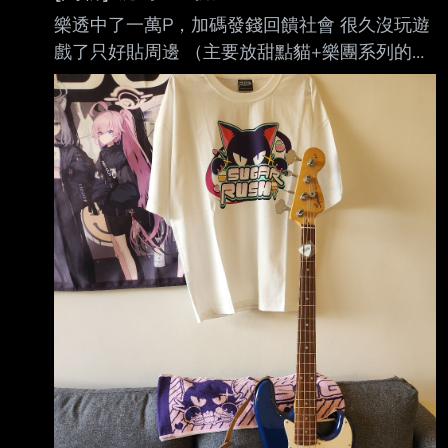
樂透中了一萬P，加碼發錢回饋社會 很久沒玩遊
戲了只好貼周邊 （主要放甜點貓+樂團系列的）
記得是國際服開的樂團部合作：
https://i.mopix.cc/l1getK.jpg （官方的衣服版型
有點寬，後來看很多人都改穿同人的比較好看）
https://i.mopix.cc/6WBduN.jpg 這一期最喜歡的
毛巾，顏色印得看起來像海報了，夠大也很適合
拿去live舉 https://i.mopix.cc/PXjXSk.jpg Sony合
作的耳機組，在日本二手店買的，剛好退稅扣下
來比網路價划算（但還是蠻貴