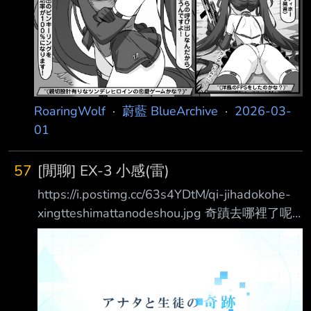
RoaringWolf
·
蔚藍 BlueArchive
·
2026-03-
01
57
[閒聊] EX-3 小感(雷)
https://i.postimg.cc/63s4YDtM/qi-jihadokohe-
xingtteshimattanodeshou.jpg 奇蹟去哪裡了呢?
蔚藍檔案一直以來，我認為它想帶來的是輕鬆明
快的劇情氛圍、是不管過程多麼艱辛，都 能有
美好結局的故事；不管犯下什麼錯誤，都能獲得
機會彌補，重新出發的故事。 但這次我覺得非
常非常刻意地在賣弄悲劇。如果這不是蔚藍檔案