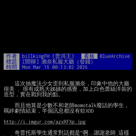
作者
billkingFH (普洱王)
看板
BlueArchive
標題
[閒聊] 瀨奈私服大廳（發錢）
時間
Mon Mar 16 00:13:02 2026
    這次抽魔法少女歪到私服瀨奈，印象中他的大廳
很美 、很有成熟大姊姊的感覺，加上白色蕾絲洋裝的
造型，實在戳到我的點。

    而且他算是少數不和老師momotalk廢話的學生，
羈絆劇情結束，半個訊息都沒有欸XDD

http://i.imgur.com/azxRFXp.jpg
    奇普托斯學生通常對話都是“啊..謝謝老師 這樣