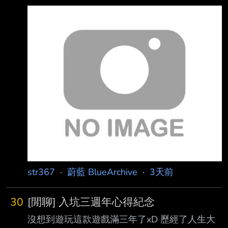
https://i.meee.com.tw/AyjifWU.jpg
https://i.meee.com.tw/whRYESp.jpg 連帶樂團皮
也一起給到50絆 一開始的動機也挺單純的 畢竟
當初會關注這遊戲就是因為在yt上被演算法推到
小劇場的shorts 後面入坑了知道絆值的機制後想
說"那來搞個五十絆不也挺好的" 結果就是用了兩
年半的時間到現在能成功在生日當天讓她100
str367
·
蔚藍 BlueArchive
·
3天前
30
[閒聊] 入坑三週年心得紀念
沒想到遊玩這款遊戲滿三年了xD 歷經了人生大