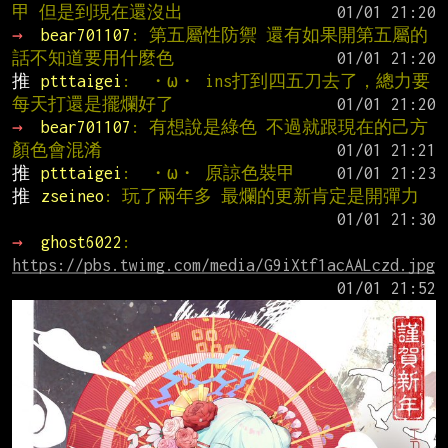
甲 但是到現在還沒出
→ 
bear701107
: 第五屬性防禦 還有如果開第五屬的
話不知道要用什麼色
推 
ptttaigei
:  ・ω・ ins打到四五刀去了，總力要
每天打還是擺爛好了
→ 
bear701107
: 有想說是綠色 不過就跟現在的己方
顏色會混淆
推 
ptttaigei
:  ・ω・ 原諒色裝甲
推 
zseineo
: 玩了兩年多 最爛的更新肯定是開彈力
→ 
ghost6022
: 
https://pbs.twimg.com/media/G9iXtf1acAALczd.jpg