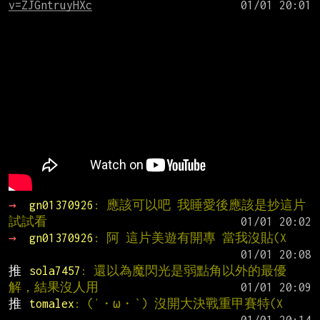
v=ZJGntruyHXc
→ 
gn01370926
: 應該可以吧 我睡愛後應該是抄這片
試試看
→ 
gn01370926
: 阿 這片美遊有開專 當我沒貼(X
推 
sola7457
: 還以為魔閃光是弱點角以外的最優
解，結果沒人用
推 
tomalex
: (′・ω・‵) 沒開大決戰重甲賽特(X