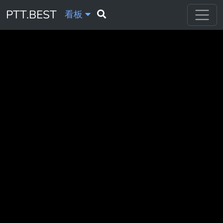
PTT.BEST
看板