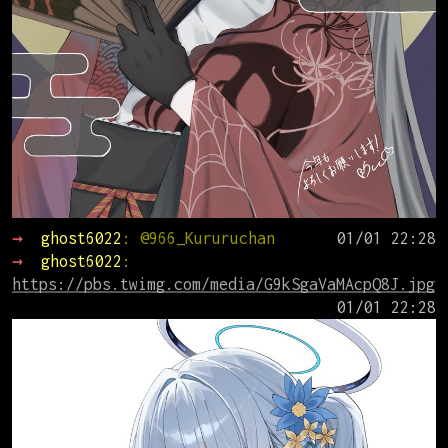
→ 
ghost6022
: @966_Kururuchan
→ 
ghost6022
: 
https://pbs.twimg.com/media/G9kSgaVaMAcpQ8J.jpg