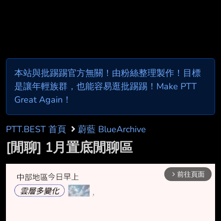
本站與批踢踢官方無關！由粉絲整理製作！目標
是讓年輕族群，也能容易逛批踢踢！Make PTT
Great Again！
PTT.BEST 首頁
蔚藍 BlueArchive
[閒聊] 1月置底閒聊區
前往頁面
arrow_forward_ios