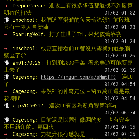
→ 
DeeperOcean
: 進攻上有很多隊伍都還找不到勝算
明確的打法
推 
inschool
: 我們這區蠻躺的每天輪流領1 前段班
只有一兩人會變陣
→ 
RoaringWolf
: 打了佳世子TM，果然依舊靠賽
→ 
inschool
: 或更直接看前10都沒八雲就知道是躺
躺區了(?
推 
gn01370926
: 打到剩2000千萬 看來美遊可能要專
上去了
推 
Cagesong
: 
https://imgur.com/a/sMmbFF9
  過LU
了
→ 
Cagesong
: 果然P1的神奇走位＋留五萬血還是最
花時間
推 
ccps9550217
: 這次LU有因為新角變簡單嗎
推 
Cagesong
: 目前還是以舊軸微調的多，也有完全
不用新角的。專四火
→ 
Cagesong
: 力提升很有感就是