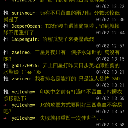
推 
surivnoir
: tm有不用留血的兩刀軸 分數比較低
就是了
推 
DeeperOcean
: TOR留殘血還算簡單啦，留到就換
隊不用重打了
推 
laipenguin
: 哈密瓜雙子來要壓歲錢
推 
zseineo
: 三星月夜只有一個搭水知世的 窩沒有
RRR
推 
gn01370926
: 弄上四星打昨天日步美老師推薦的
水聖婭 (′‧ω‧‵)b
推 
zseineo
: 我看排名是能打的 只是沒人發片 SAD
推 
yellowhow
: 印象中之前有打過P1不留血，P2睡衣
照樣能打?
→ 
yellowhow
: JK的攻擊方式要剛好三四萬血不容易
吧?
→ 
yellowhow
: 失敗就得重凹一次佳世子...