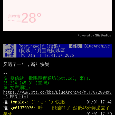
Powered by 
GliaStudios
Mute
作者
RoaringWolf (滾狼)
看板
BlueArchive
標題
[閒聊] 1月置底閒聊區
時間
Thu Jan  1 17:41:37 2026
又過了一年，新年快樂

※ 發信站: 批踢踢實業坊(ptt.cc), 來自: 
※ 文章網址: 
https://www.ptt.cc/bbs/BlueArchive/M.1767260499
.A.EB3.html
推 
tomalex
: (′・ω・‵) 快肥
推 
gn01370926
: 呼....能過P1了 然後45分鐘過去了 
笑死