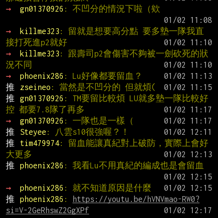
→ 
gn01370926
: 不凹分的情況下啦（欸
→ 
killme323
: 留就是想要高分點 要多墊一隊我直
接打死進p2就好
→ 
killme323
: 跟壽司p2會傷害不夠被一劍砍死的狀
況不同
→ 
phoenix286
: Lu好像都要留血？
推 
zseineo
: 當然是不凹分的 但就煩(
推 
gn01370926
: TM要留比較煩 LU就多墊一隊比較好
控 都要7.8隊了再多
→ 
gn01370926
: 一隊也是一樣（
推 
Steyee
: 八雲s10很強喔？！
推 
tim479974
: 留血能讓真紀對上破防，實際上會好
大更多
推 
phoenix286
: 我看Lu不用真紀的編成也是會留血
→ 
phoenix286
: 就不知道原因是什麼
推 
phoenix286
: 
https://youtu.be/hVNVmao-RW0?
si=V-2GeRhswZ2GgXPf