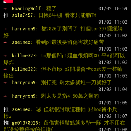
→ 
RoaringWolf
: 穩了
推 
sola7457
: 日帳0牛棚 看來只能躺TM
→ 
harryron9
: 都2026了別凹了 打個tor397擺爛躺
好
→ 
zseineo
: 看到p1最後要留傷害就好痛苦
→ 
killme323
: tm那個凹p1殘血很煩啊XD 平A都可以
爆炸
→ 
killme323
: 但不留hp p2開場會卡cost差一整輪
輸出
→ 
harryron9
: 別打死 剩太多就堆一刀就好了
→ 
harryron9
: 剩太多是指4.50萬之類的
推 
zseineo
: 嗯 但就很討厭這種軸 跟hod留小兵一
樣w
推 
gn01370926
: 留傷害輕鬆點就多墊一隊 才不用在
那邊按暫停按的煩躁(