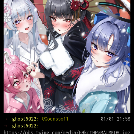
→ 
ghost6022
: @Goonsso11
→ 
ghost6022
: 
https://pbs.twimg.com/media/G9krtHPaMAIMKOV.jpg