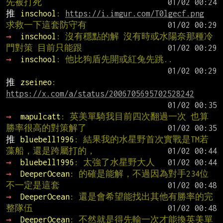
先被打死
推 
inschool
: 
https://i.imgur.com/T0lgecf.png
求救一下這套防守有
→ 
inschool
: 沒有穩點的解 沒有時或水陽奈那種冷
門對策 目前只能跟
→ 
inschool
: 他比狗盾先開或紅兔先跳..
推 
zseineo
: 
https://x.com/a/status/2006705695702528242
→ 
mapulcatt
: 英美單騎我目前四次翻過一次 也算
勝率很高的對策解了
推 
bluebell1996
: 結果我的水星野首次實戰是TM若
藻船，還是跨屬打的，
→ 
bluebell1996
: 太強了水星野大人
→ 
DeeperOcean
: 的確是能解，不過因為對手234位
不一定是這套
→ 
DeeperOcean
: 還是會希望能找出其他有勝率的完
整隊伍
→ 
DeeperOcean
: 不然就是得先輸一次才能換英美單