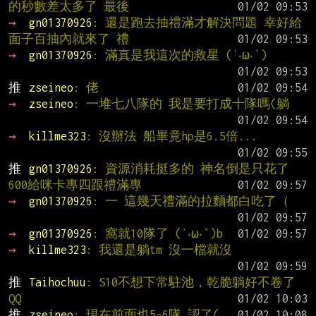
的秒數差太多了 最後
→ 
gn01370926
: 還是跑去抽禮滿才解決問題 幸好給
面子百抽內就來了 禮
→ 
gn01370926
: 滿真是我這次的救星 (′‧ω‧‵)
推 
zseineo
: 佬
→ 
zseineo
: 一堆七八隊的 我是要打成十隊嗎(躺
→ 
killme323
: 沒辦法 船畢竟hp是6.5倍...
推 
gn01370926
: 資源消耗挺多的 神名倒是只花了
600給咪卡專四跟禮滿專
→ 
gn01370926
: 一 這幾天禮滿的拉麵都白吃了（
→ 
gn01370926
: 窩就10隊了 (′‧ω‧‵)b
→ 
killme323
: 我還是躺tm 沒一檔就沒
推 
Taihochuu
: S10不想下常駐池，乾脆躺好不卷了
QQ
推 
zseineo
: 現在前面也5~6隊 認了(