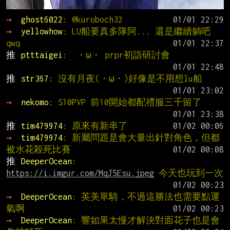
→ 
ghost6022
: @kuroboch32
→ 
yellowhow
: LU船要真多隊阿... 還是繼續躺吧 
qwq
推 
ptttaigei
:  ・ω・ prpr初詣研討會
推 
str367
: 沒有月夜(・ω・)好像是不用想lu船
→ 
nekomo
: S10PVP 前10開始都配禮服三千留了
推 
tim479974
: 原來有新串了
→ 
tim479974
: 新屬問題是會大量出針對角色，但都
被水花殺死比賽
推 
DeeperOcean
:  
https://i.imgur.com/MqJ5Esu.jpeg
 今天也玩到一次
→ 
DeeperOcean
: 英美單騎，不過這勝法也需要點運
氣啊
→ 
DeeperOcean
: 響如果太慢才解決對面花子也是會