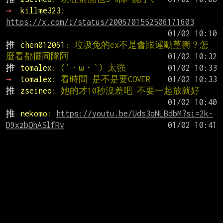
→ 
killme323
: 
https://x.com/i/status/2006701552506171603
推 
chen012061
: 垃圾兔的ex不是會跟運動堇衝？怎
麼看都擺同隊阿
推 
tomalex
: (′・ω・‵) 太強
→ 
tomalex
: 看時間 是不是要COVER
推 
zseineo
: 她的才10秒沒差吧 不要一起放就好
推 
nekomo
: 
https://youtu.be/Uds3qNLBdbM?si=2k-
D9xzbQhASlfRv