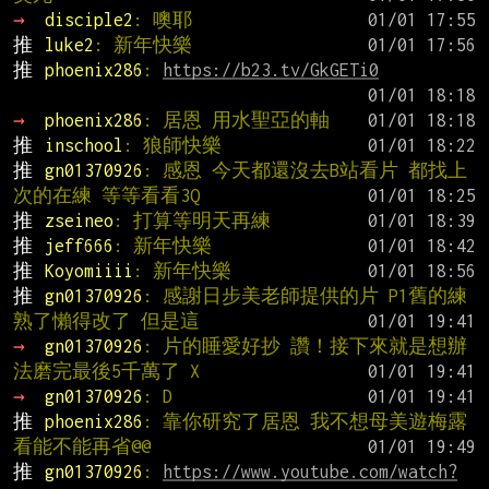
→ 
disciple2
: 噢耶
推 
luke2
: 新年快樂
推 
phoenix286
: 
https://b23.tv/GkGETi0
→ 
phoenix286
: 居恩 用水聖亞的軸
推 
inschool
: 狼師快樂
推 
gn01370926
: 感恩 今天都還沒去B站看片 都找上
次的在練 等等看看3Q
推 
zseineo
: 打算等明天再練
推 
jeff666
: 新年快樂
推 
Koyomiiii
: 新年快樂
推 
gn01370926
: 感謝日步美老師提供的片 P1舊的練
熟了懶得改了 但是這
→ 
gn01370926
: 片的睡愛好抄 讚！接下來就是想辦
法磨完最後5千萬了 X
→ 
gn01370926
: D
推 
phoenix286
: 靠你研究了居恩 我不想母美遊梅露
看能不能再省@@
推 
gn01370926
: 
https://www.youtube.com/watch?