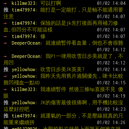
→ 
killme323
: 可以打啊
推 
tim479974
: 能打是一定能打，只是軸不能通用要
注意
→ 
tim479974
: 保險的話是jk先打後面再用補刀修
血,但凹分不可能這樣
→ 
tim479974
: 修
→ 
DeeperOcean
: 就連續暫停看血量，倒也不會很難
→ 
DeeperOcean
: 我P1一律用吹雪日步美就是了，不
用凹
推 
yellowhow
: 吹雪日步美JK英美?
→ 
yellowhow
: 我昨天先用舊片過關優先，咪卡比較
難凹殘血一點XD
→ 
killme323
: 我連續暫停 然後三條hp直接不見 傻
眼
推 
yellowhow
: JK的傷害最後很痛啊，用手機比較沒
這麼好控吧
推 
tim479974
: 就運氣的一部分，不是壓線就真的只
能重來繼續拼