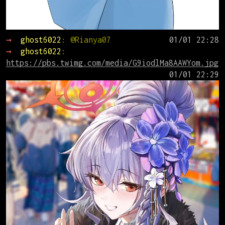
→ 
ghost6022
: @Rianya07
→ 
ghost6022
: 
https://pbs.twimg.com/media/G9iodlMa8AAWYom.jpg