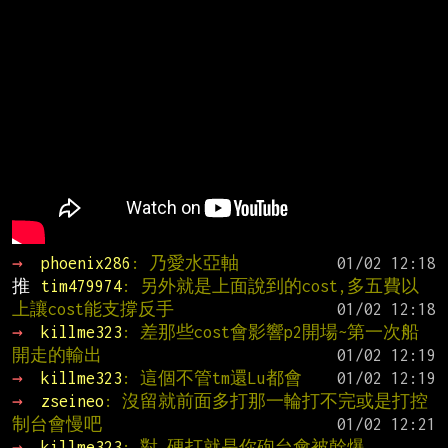
→ 
phoenix286
: 乃愛水亞軸
推 
tim479974
: 另外就是上面說到的cost,多五費以
上讓cost能支撐反手
→ 
killme323
: 差那些cost會影響p2開場~第一次船
開走的輸出
→ 
killme323
: 這個不管tm還Lu都會
→ 
zseineo
: 沒留就前面多打那一輪打不完或是打控
制台會慢吧
→ 
killme323
: 對 硬打就是你砲台會被幹爆..