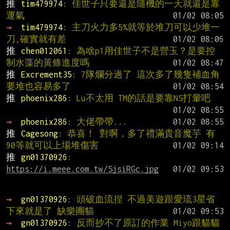
推 
tim479974
: 佳世子只要還是隨機的一天就還是靠
運氣
→ 
tim479974
: 主刀火力多5%就等於堆刀可以少堆一
刀,確實就有差
推 
chen012061
: 為啥p1用佳世子不是營玉？是要控
制水藻的黃條進度嗎
推 
Excrement35
: 7隊爛分過了 這次多了幾隻補血角
要堆也容易多了
推 
phoenix286
: Lu不太用 TM的話是要靠NS打暈吧
→ 
phoenix286
: 大佬帶帶...
推 
Cagesong
: 恭喜！ 對啊，多了禮滿貴音魔芋 有
90等就可以上場堆傷害
推 
gn01370926
: 
https://i.meee.com.tw/SjsiRGc.jpg
→ 
gn01370926
: 頭破血流捏 不過美遊跟愛琉3星省
下來就是了 缺樂團貓
→ 
gn01370926
: 反而抄不了原訂的作業 Miyo跟貓貓