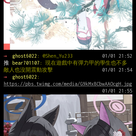
→ 
ghost6022
: @Shen_Yu233
推 
bear701107
: 現在遊戲中有彈力甲的學生也不多 
敵人也沒開震動攻擊
→ 
ghost6022
: 
https://pbs.twimg.com/media/G9kMx8CbwAAOcgH.jpg