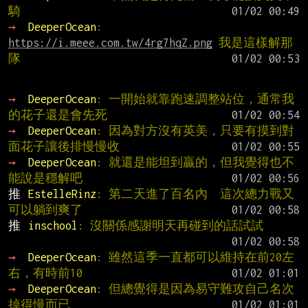
騎
→ 
DeeperOcean
: 
https://i.meee.com.tw/4rg7hqZ.png
 我是這樣解那
隊
→ 
DeeperOcean
: 一開始就靠跑速調整站位，通常我
的花子還是會先死
→ 
DeeperOcean
: 因為對方沒有英美，只要有摸到對
面花子讓後排慢慢收
→ 
DeeperOcean
: 就還是能坦到贏的，但我覺得也不
能說是穩解吧
推 
EstelleRinz
: 第二天進了百名內  這次總力戰又
可以躺到爽了
推 
inschool
: 沒關係感謝明天再碰到的話試試
→ 
DeeperOcean
: 雖然這季一直都可以維持在前20左
右，有時前10
→ 
DeeperOcean
: 但總覺得是因為易守難攻自己名次
掉得慢而已