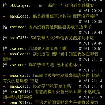
推 
ptttaigei
:  ・ω・ 新的一年從追殺水藻開始
→ 
mapulcatt
: 船是靠堆傷害次數的 魔閃沒意義吧
推 
zseineo
: 因為沒有貫通樂團喜美或貫通黑子
推 
sola7457
: 50%攻擊力跟25%傷害竟然如此不堪
推 
zseineo
: 菲娜先天輸太多了唄
→ 
mapulcatt
: 講到這個 機甲愛不知道要放在哪個
屬性
推 
zseineo
: 爆發或彈力吧 送小望退休(x
→ 
mapulcatt
: fes輸出現在神秘最齊應該不會 比較
有欠的是爆發 或是
→ 
mapulcatt
: 終於要開第五屬了嗎
推 
bear701107
: 有想說機甲愛會開第五屬 不然就是
補神秘城鎮墨鏡
→ 
bear701107
: 不過之前開震動彈力是先實裝彈力