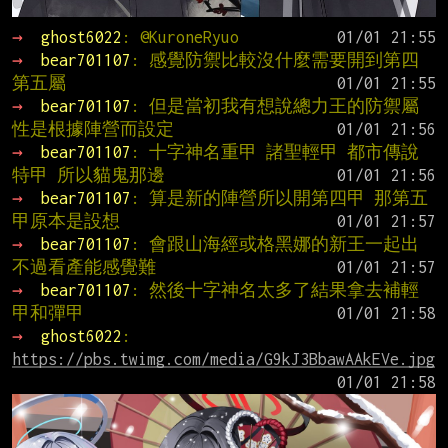
→ 
ghost6022
: @KuroneRyuo
→ 
bear701107
: 感覺防禦比較沒什麼需要開到第四
第五屬
→ 
bear701107
: 但是當初我有想說總力王的防禦屬
性是根據陣營而設定
→ 
bear701107
: 十字神名重甲 諸聖輕甲 都市傳說
特甲 所以貓鬼那邊
→ 
bear701107
: 算是新的陣營所以開第四甲 那第五
甲原本是設想
→ 
bear701107
: 會跟山海經或格黑娜的新王一起出 
不過看產能感覺難
→ 
bear701107
: 然後十字神名太多了結果拿去補輕
甲和彈甲
→ 
ghost6022
: 
https://pbs.twimg.com/media/G9kJ3BbawAAkEVe.jpg