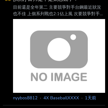
目前還是全年第二 主要競爭對手台鋼最近狀況
也不佳 上個系列戰也2:1佔上風 次要競爭對手統
一今年對富邦苦手 這週又對上 雖然洋投確實找
不好 但至少能吃局數 還在能追分的範圍 不懂為
何邦版開始一片嘆息了？ --
nyybos8812
·
4X BaseballXXXX
·
1天前