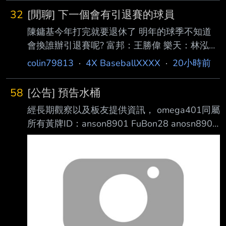
及金額， 仍對外謊 稱李姓掮客是上海復星公司
32
[閒聊] 下一個會有引退賽的球員
大股東。 ..導致慈濟基金會人員因急於購買BNT
陳鏞基今年打完就要退休了 明年的球季不知道
疫苗， 誤信 他們具有採購BNT疫苗能力， 因而
會換誰辦引退賽呢? 富邦：王勝偉 樂天：林泓
支付新台幣10億 6198萬1295元給陳姓律師名
育、林智平 兄弟：張志豪、李振昌 統一：王鏡
下鈺達企業管理顧問公 司。 結論: 檢調查扣銀行
colin79813
·
4X BaseballXXXX
·
20小時前
銘 這六位40歲的球員應該會在2030年之前引退
帳戶 房子 汽車 現金 及黃金 超過10億與詐騙的
吧? -- 余德龍要到2028才會滿40歲 除非他決定
顧問費相符 https://www.cna.c
58
[公告] 預告水桶
要退了 兄弟這兩位明年就要滿40歲 另外那三位
經長期觀察以及板友提供資訊， omega401同屬
已經40歲以上了 今年剛滿40 王勝偉出賽機會變
所有黃牌ID：anson8901 FuBon28 anosn8901
少了，他遲早還是會退 台鋼這兩位應該還沒有
mica8901 Bond8520 全部視為同一人。 6個帳
想要退吧? 你少列一個郭永維
號全數併計水桶期間分身條款及累犯規定。 自
2023.02.18~2026.08.06之間，已執行完畢水
桶及G4累犯不計，累犯共計14次。 重新計算
後，水桶日數調整為 99,328,800 天，並且全數
重計入桶。 另因PTT於8/8維護後更新水桶系統
上限，本水桶將於8/8維護後執行。 計算流程：