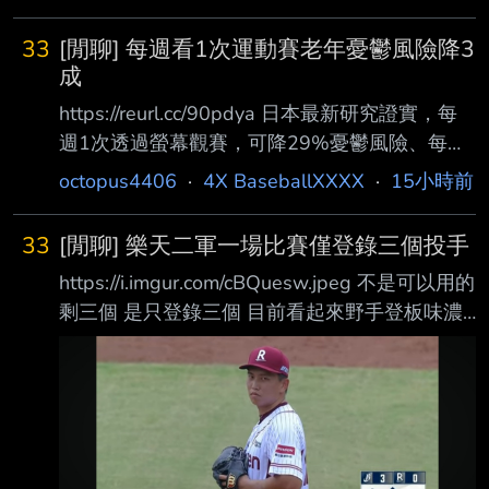
都要跟著 從早到夜練完 每天超過12小時都很正
是要菊池雄星上去投 結果變成隅田知一郎 伊藤
常 除非可以回家不然就都要跟選手關在一起 選
大海只練投五球就直接上了
33
[閒聊] 每週看1次運動賽老年憂鬱風險降3
手一整天不管有沒有在訓練都要靠防護員維持
成
很多人還會請他們開訓練菜單 可以說季前季後
https://reurl.cc/90pdya 日本最新研究證實，每
很多方面都要靠防護員 講他們掌握球員半個命
週1次透過螢幕觀賽，可降29%憂鬱風險、每月
脈也不為過 結果這個專業有夠不值錢欸 說真的
1至3次親臨現場觀賽，則可降低34%憂鬱風
octopus4406
·
4X BaseballXXXX
·
15小時前
與其要花高薪養一堆沒表現的冗員在二軍 還不
險，醫師說明與刺激多巴胺分泌有關。 這份大
如把那些好幾十萬隨便挪一點給後勤團隊的大家
型研究是由日本筑波大學進行，針對2.1萬名65
球團那麼有錢結果對非球員員工這麼摳
33
[閒聊] 樂天二軍一場比賽僅登錄三個投手
歲以上長者，詢問受試者在過去1年平均到現場
https://i.imgur.com/cBQuesw.jpeg 不是可以用的
觀看運動賽事及透過電視網路觀看運動賽事的頻
剩三個 是只登錄三個 目前看起來野手登板味濃
率。研究結果顯示，無論高齡者是否平時有規律
--
參與運動，只要透過現場或電視網路觀看運動賽
事，皆可能有助於降低憂鬱症狀的風險。 研究
發現，相較從未觀看運動賽事者，每年到現場觀
賽數次的高齡者，