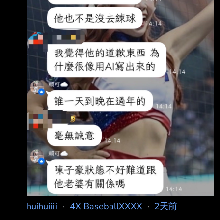
huihuiiiii
·
4X BaseballXXXX
·
2天前