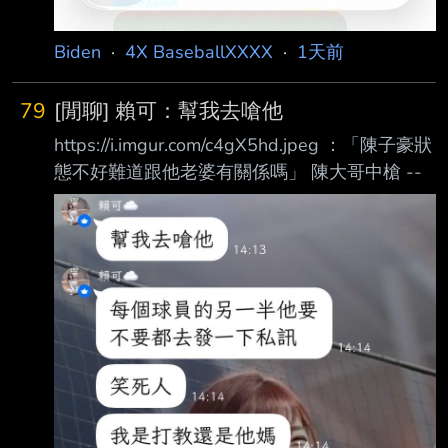
Biden
·
4X BaseballXXXX
·
1天前
79
[閒聊] 賴可：幫我去嗆他
https://i.imgur.com/c4gX5hd.jpeg ：「陳子豪狀
態不好難道跟他老婆有關係嗎」 陳大哥中槍 --