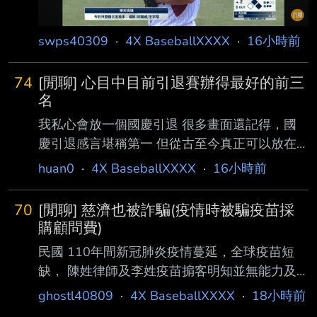
swps40309
·
4X BaseballXXXX
·
16小時前
74
[閒聊] 心目中目前引退賽辦得最好的前三
名
我私心會放一個國慶引退 很多畫面還記得，國
慶引退感言堪稱第一 但從古至今真正可以放在
TOP前三的引退賽， 內容應該還不止這樣， 認
huan0
·
4X BaseballXXXX
·
16小時前
真放會出現什麼排序 ----- Sent from MeowPtt
on my iPhone --
70
[閒聊] 慈濟也被詐騙(疫情時被騙疫苗採
購顧問費)
民國 110年間新冠肺炎疫情蔓延，全球疫苗短
缺， 陳姓律師及李姓疫苗掮客明知並無能力及
管道採購 BNT疫苗， 且上海復星公司與鴻海、
ghostl40809
·
4X BaseballXXXX
·
18小時前
台積電等採購 團隊早已談妥BNT疫苗採購數量