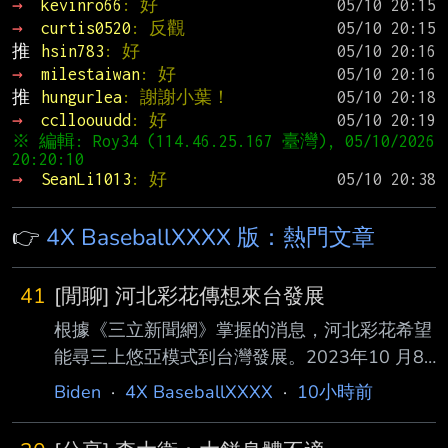
→ 
kevinro66
: 好
→ 
curtis0520
: 反觀
推 
hsin783
: 好
→ 
milestaiwan
: 好
推 
hungurlea
: 謝謝小葉！
→ 
cclloouudd
: 好
※ 編輯: Roy34 (114.46.25.167 臺灣), 05/10/2026 
→ 
SeanLi1013
: 好
👉
4X BaseballXXXX 版：熱門文章
41
[閒聊] 河北彩花傳想來台發展
根據《三立新聞網》掌握的消息，河北彩花希望
能尋三上悠亞模式到台灣發展。2023年10 月8
日三上悠亞受邀到味全龍開球，還登上應援舞台
Biden
·
4X BaseballXXXX
·
10小時前
體驗「一日小龍女」，當時三上悠亞 冒雨應援
相當敬業，但前AV女優的身分還是掀起不少討