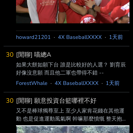
howard21201
·
4X BaseballXXXX
·
1天前
30
[閒聊] 喵總A
如果大餅如願下台 誰是比較好的人選？ 劉育辰
好像沒意願 而且他二軍也帶得不錯 --
ForestWhale
·
4X BaseballXXXX
·
1天前
30
[閒聊] 願意投資台籃哪裡不好
又不是棒球獨尊至上 至少人家肯花錢在其他運
動 也是促進運動風氣啊 幹嘛那麼憤慨 整天抱怨
台灣運動風氣不好 看到人家花錢在別的運動又