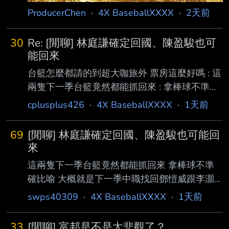
ProducerChen
·
4X BaseballXXXX
·
2天前
30
Re: [閒聊] 林庭謙確定回國、陳盈駿也可
能回來
台籃怎麼都請的到超大咖旅外 票房這麼好嗎 : 這
兩隻下一季台籃竟然都能抓回來 : 拿棒球不準確
比喻 : 大概就是下一季中職找回鄧愷威跟李灝宇
cplusplus426
·
4X BaseballXXXX
·
1天前
吧 ---- Sent from BePTT on my iPhone 17 Pro
--
69
[閒聊] 林庭謙確定回國、陳盈駿也可能回
來
這兩隻下一季台籃竟然都能抓回來 拿棒球不準
確比喻 大概就是下一季中職找回鄧愷威跟李灝
宇吧 --
swps40309
·
4X BaseballXXXX
·
1天前
33
[閒聊] 富邦是不是太悲觀了？