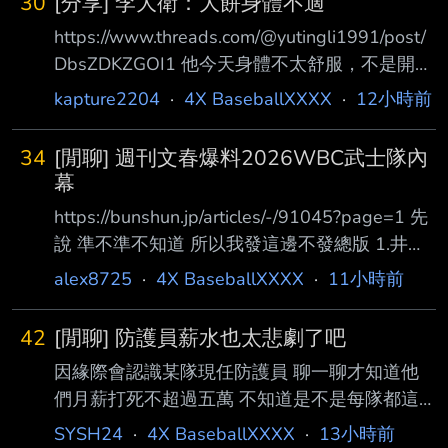
30
[分享] 李大衛：大餅身體不適
論。以河北彩花目前的身分，要以 啦啦隊身分
https://www.threads.com/@yutingli1991/post/
登上中職應援舞台，難度相當高。 --
DbsZDKZGOI1 他今天身體不太舒服，不是開玩
笑地那種，祝福他快點好起來！ 怕 總之不要是
kapture2204
·
4X BaseballXXXX
·
12小時前
心臟 千萬拜託 --
34
[閒聊] 週刊文春爆料2026WBC武士隊內
幕
https://bunshun.jp/articles/-/91045?page=1 先
說 準不準不知道 所以我發這邊不發總版 1.井端
監督的溝通能力很差，連大谷都私下問隊友「他
alex8725
·
4X BaseballXXXX
·
11小時前
真的都不笑嗎？」 2.首席教練金子誠溝通能力也
很差，有球員抱怨甚至在比賽中，還會突然被問
42
[閒聊] 防護員薪水也太悲劇了吧
到：『下一個 打席你能代打上場嗎？』由於我
因緣際會認識某隊現任防護員 聊一聊才知道他
們毫無準備，根本無法做到 3.輸球後金子誠把鍋
們月薪打死不超過五萬 不知道是不是每隊都這
推給選手，更是讓休息室氣氛徹底崩盤 4.能見篤
樣 還是我對“職業”兩個字有太多幻想 但一整天
史跟吉見一起的調度規劃混亂 原本對委內瑞拉
SYSH24
·
4X BaseballXXXX
·
13小時前