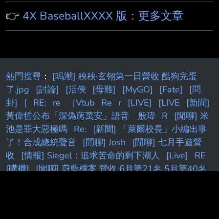
👉
4X BaseballXXXX 版：更多文章
熱門搜尋
：
[鳴潮] 秧秧·玄翎第一日營收 酷狗完蛋
了.jpg
[討論]
[活俠
[母雞]
[MyGO]
[Fate]
[問
卦]
[
RE:
re
［Vtub
Re
r
[LIVE]
[LIVE
[新聞]
黃偉哲公布「深偽蔣萬安」語音 殷瑋
R
[閒聊] 米
池是罪大惡極嗎
Re:
[新聞] 「萊爾校長」小編出事
了！合成總統聲音
[閒聊] Josh
[閒聊] 七月手遊營
收
[情報] Siegel：追求苦命的剩下湖人
[Live]
RE
[購機]
[閒聊] 蔚藍檔案 營收 6月第21名 5月第40名
[新聞] 藍營AI深偽賴清德影片 民進黨：假冒元首
[live]
[棕色]
[新聞] 美點名「月之暗面」竊取技術 指
控「蒸餾
[holo]
[活俠]
[花邊] LBJ談何時意識到自