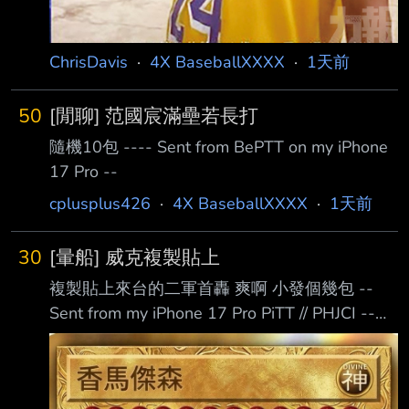
ChrisDavis
·
4X BaseballXXXX
·
1天前
50
[閒聊] 范國宸滿壘若長打
隨機10包 ---- Sent from BePTT on my iPhone
17 Pro --
cplusplus426
·
4X BaseballXXXX
·
1天前
30
[暈船] 威克複製貼上
複製貼上來台的二軍首轟 爽啊 小發個幾包 --
Sent from my iPhone 17 Pro PiTT // PHJCI --
#94 馬傑森 SS https://i.imgur.com/nBjrITm.jpeg
https://i.imgur.com/hGki0Xn.jpeg -- YukiApple
(稅後 $10) carwhat (稅後 $10) cclloouudd (稅