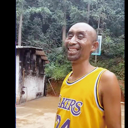
在暴怒 搞得像是殺父仇人或是有排擠到資源一
樣== -- Yes I know Syndergaard is throwing
90 mph change ups. Don't @ me please. by
ithrow88 -- 中職也是這幾年才在賺錢啊== 至少
人家肯花肯開高薪 怎麼會沒有，至少越多人
打，他們現在要搞定的是兩聯盟雙軌制 你知我
知這東西是搞出來幹嘛的，他不是一