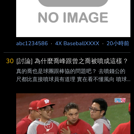
https://i.meee.com
abc1234586
·
4X BaseballXXXX
·
20小時前
30
[討論] 為什麼喬峰跟曾之喬被噴成這樣？
真的喬也是球團跟棒協的問題吧？ 去噴錢公的
尺都比直接噴球員有道理 實在看不懂風向 噴球
員一點用都沒有啊 -- 那時候林凱威傷癒歸隊投
的跟屎一樣 被噴也是無辜 阿不就是富邦錢公 林
凱威那年的狀況去參加亞運會比較好？看來是個
尺寶