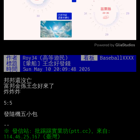
Powered by 
GliaStudios
Mute
作者
Roy34 (高等遊民)
看板
BaseballXXXX
標題
[暈船] 王念好發錢
時間
Sun May 10 20:09:48 2026
邦邦還沒亡

富邦金孫王念好來了

炸炸炸

5:5

發隨機五小包

※ 發信站: 批踢踢實業坊(ptt.cc), 來自: 