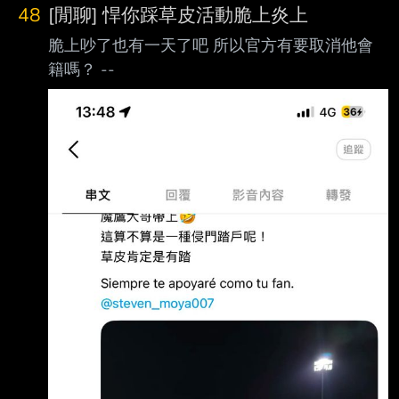
48
[閒聊] 悍你踩草皮活動脆上炎上
脆上吵了也有一天了吧 所以官方有要取消他會
籍嗎？ --