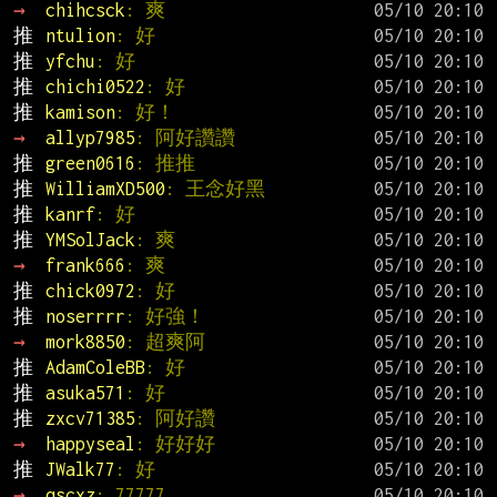
→ 
chihcsck
: 爽
推 
ntulion
: 好
推 
yfchu
: 好
推 
chichi0522
: 好
推 
kamison
: 好！
→ 
allyp7985
: 阿好讚讚
推 
green0616
: 推推
推 
WilliamXD500
: 王念好黑
推 
kanrf
: 好
推 
YMSolJack
: 爽
→ 
frank666
: 爽
推 
chick0972
: 好
推 
noserrrr
: 好強！
→ 
mork8850
: 超爽阿
推 
AdamColeBB
: 好
推 
asuka571
: 好
推 
zxcv71385
: 阿好讚
→ 
happyseal
: 好好好
推 
JWalk77
: 好
→ 
qscxz
: 77777