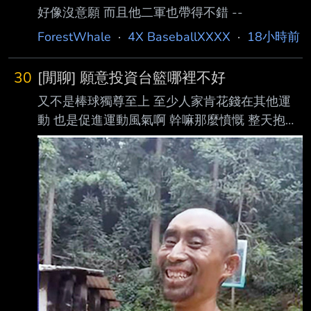
好像沒意願 而且他二軍也帶得不錯 --
ForestWhale
·
4X BaseballXXXX
·
18小時前
30
[閒聊] 願意投資台籃哪裡不好
又不是棒球獨尊至上 至少人家肯花錢在其他運
動 也是促進運動風氣啊 幹嘛那麼憤慨 整天抱怨
台灣運動風氣不好 看到人家花錢在別的運動又
在暴怒 搞得像是殺父仇人或是有排擠到資源一
樣== -- Yes I know Syndergaard is throwing
90 mph change ups. Don't @ me please. by
ithrow88 -- 中職也是這幾年才在賺錢啊== 至少
人家肯花肯開高薪 怎麼會沒有，至少越多人
打，他們現在要搞定的是兩聯盟雙軌制 你知我
知這東西是搞出來幹嘛的，他不是一