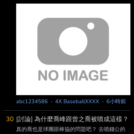
mica8901 Bond8520 全部視為同一人。 6個帳
想要退吧? 你少列一個郭永維
號全數併計水桶期間分身條款及累犯規定。 自
2023.02.18~2026.08.06之間，已執行完畢水
桶及G4累犯不計，累犯共計14次。 重新計算
後，水桶日數調整為 99,328,800 天，並且全數
重計入桶。 另因PTT於8/8維護後更新水桶系統
上限，本水桶將於8/8維護後執行。 計算流程：
https://i.meee.com
abc1234586
·
4X BaseballXXXX
·
6小時前
30
[討論] 為什麼喬峰跟曾之喬被噴成這樣？
真的喬也是球團跟棒協的問題吧？ 去噴錢公的