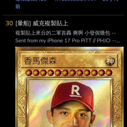
前
30
[暈船] 威克複製貼上
複製貼上來台的二軍首轟 爽啊 小發個幾包 --
Sent from my iPhone 17 Pro PiTT // PHJCI --
#94 馬傑森 SS https://i.imgur.com/nBjrITm.jpeg
https://i.imgur.com/hGki0Xn.jpeg -- YukiApple
(稅後 $10) carwhat (稅後 $10) cclloouudd (稅
後 $10) hao94 (稅後 $10) iamzara (稅後 $10)
mork8850 (稅後 $10) m