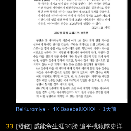
權」和「一般外籍球員保留權」。 6. 即使其他
球隊提出正式（一般洋將）合約，只要原球隊行
使保留權，球員 5 年內都不 能轉到其他 KBO 球
隊。 體育新聞 https://i.imgur.com/t4Hc
ReiKuromiya
·
4X BaseballXXXX
·
1天前
33
[發錢] 威能帝生涯36勝 追平桃猿隊史洋