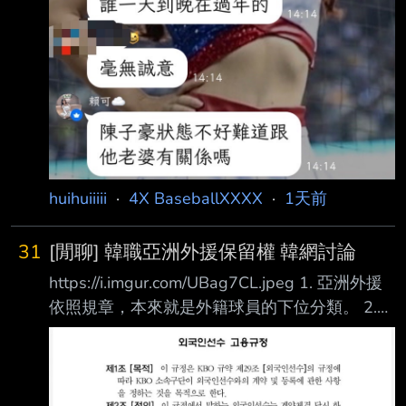
huihuiiiii
·
4X BaseballXXXX
·
1天前
31
[閒聊] 韓職亞洲外援保留權 韓網討論
https://i.imgur.com/UBag7CL.jpeg 1. 亞洲外援
依照規章，本來就是外籍球員的下位分類。 2.
外籍球員都受到《第10章 保留權》規定的約
束。 3. 保留權的例外規定只有「傷兵替代外籍
球員」。 4. 亞洲外援並不屬於傷兵替代外籍球
員。 5. 保留權規定並沒有區分「亞洲外援保留