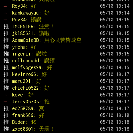
→ 
Roy34
: 好
→ 
kankawayuu
: 好
→ 
Roy34
: 讚讚
推 
IMCENTER
: 注意！
推 
jkl85621
: 讚啦
推 
AdamColeBB
: 用心良苦皆成空
推 
yfchu
: 好
推 
ingenii
: 讚啦
推 
cclloouudd
: 讚讚
推 
mslfvoges99
: 好
推 
kevinro66
: 好
推 
maru291
: 好
推 
chichi0522
: 好
→ 
koye
: 好
→ 
Jerry0530s
: 推
推 
ed258789
: 爽
推 
frank666
: 好
推 
Biden
: $$
推 
zxc60801
: 天罰！