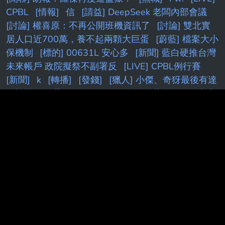
CPBL
[情報]
信
[請益] DeepSeek 老闆內部會議
[討論] 權喜原：不再公開班機資訊了
[討論] 雙北實
居人口近700萬，養不起兩顆大巨蛋
[蔚藍] 檔案大小
保機制
[標的] 00631L 安心多
[新聞] 藍白硬推台灣
未來帳戶 政院擬祭不副署反
[LIVE] CPBL例行賽
[新聞]
k
[轉播]
[發錢]
[獵人] 小傑、奇犽最後有達
到旅團級別嗎？
F
[FGO]
[閒聊]
[花邊] AE在小孩
贍養費官司上取得勝利
[Holo] Hololive Dreams已開
服
[請益] 要多了解股票才不是賭？
[問題] 新莊球場
真的有很臭嗎
[白銀]
[問卦]新竹教授砍死妹夫重點
整理！7千萬去投0050
[分享］
［Vtub]
[漫畫]
[討論] [Vt
[內鬼]
[鐵道]
[閒聊
[花邊] JT：我不想
跟自認什麼都知道的人待一起
[情報] NV可能推出
5090SE(5080Ti)
[討論] Kuminga怎麼才過一年 身價
掉這麼多？
[情報] 2026年 6月份景氣燈號 紅燈 (41
分)
[情報] AD追求四年275M合約
[請益]
[閒聊] 想