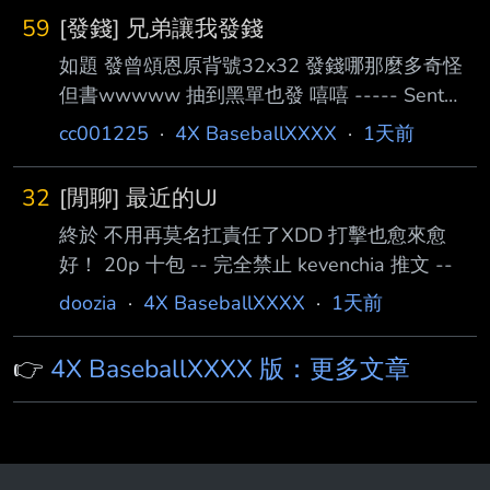
59
[發錢] 兄弟讓我發錢
如題 發曾頌恩原背號32x32 發錢哪那麼多奇怪
但書wwwww 抽到黑單也發 嘻嘻 ----- Sent
from JPTT on my iPhone --
cc001225
·
4X BaseballXXXX
·
1天前
32
[閒聊] 最近的UJ
終於 不用再莫名扛責任了XDD 打擊也愈來愈
好！ 20p 十包 -- 完全禁止 kevenchia 推文 --
doozia
·
4X BaseballXXXX
·
1天前
👉
4X BaseballXXXX 版：更多文章