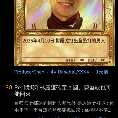
ProducerChen
·
4X BaseballXXXX
·
1天前
30
Re: [閒聊] 林庭謙確定回國、陳盈駿也可
能回來
台籃怎麼都請的到超大咖旅外 票房這麼好嗎 : 這
兩隻下一季台籃竟然都能抓回來 : 拿棒球不準確
比喻 : 大概就是下一季中職找回鄧愷威跟李灝宇