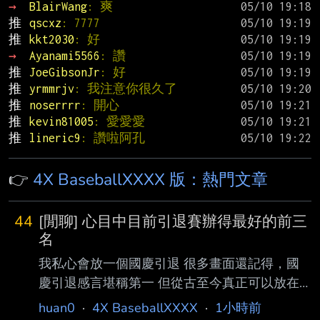
→ 
BlairWang
: 爽
推 
qscxz
: 7777
推 
kkt2030
: 好
→ 
Ayanami5566
: 讚
推 
JoeGibsonJr
: 好
推 
yrmmrjv
: 我注意你很久了
推 
noserrrr
: 開心
推 
kevin81005
: 愛愛愛
推 
lineric9
: 讚啦阿孔
👉
4X BaseballXXXX 版：熱門文章
44
[閒聊] 心目中目前引退賽辦得最好的前三
名
我私心會放一個國慶引退 很多畫面還記得，國
慶引退感言堪稱第一 但從古至今真正可以放在
TOP前三的引退賽， 內容應該還不止這樣， 認
huan0
·
4X BaseballXXXX
·
1小時前