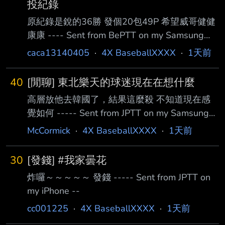
投紀錄
原紀錄是銳的36勝 發個20包49P 希望威哥健健
康康 ---- Sent from BePTT on my Samsung
SM-S9180 --
caca13140405
·
4X BaseballXXXX
·
1天前
40
[閒聊] 東北樂天的球迷現在在想什麼
高層放他去韓國了，結果這麼殺 不知道現在感
覺如何 ----- Sent from JPTT on my Samsung
SM-S9280. -- Oh my god! They Killed Kenny! -
McCormick
·
4X BaseballXXXX
·
1天前
-
30
[發錢] #我家曇花
炸囉～～～～～ 發錢 ----- Sent from JPTT on
my iPhone --
cc001225
·
4X BaseballXXXX
·
1天前