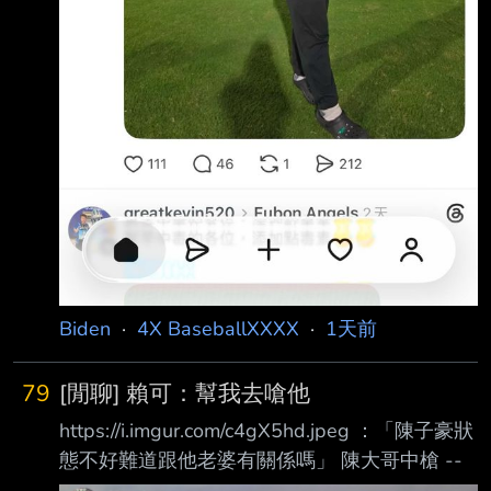
Biden
·
4X BaseballXXXX
·
1天前
79
[閒聊] 賴可：幫我去嗆他
https://i.imgur.com/c4gX5hd.jpeg ：「陳子豪狀
態不好難道跟他老婆有關係嗎」 陳大哥中槍 --