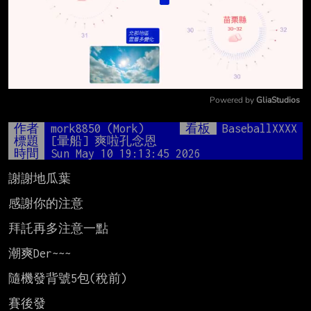
Powered by 
GliaStudios
Mute
作者
mork8850 (Mork)
看板
BaseballXXXX
標題
[暈船] 爽啦孔念恩
時間
Sun May 10 19:13:45 2026
謝謝地瓜葉

感謝你的注意

拜託再多注意一點

潮爽Der~~~

隨機發背號5包(稅前)

賽後發
