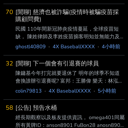
真放會出現什麼排序 ----- Sent from MeowPtt
on my iPhone --
70
[閒聊] 慈濟也被詐騙(疫情時被騙疫苗採
購顧問費)
民國 110年間新冠肺炎疫情蔓延，全球疫苗短
缺， 陳姓律師及李姓疫苗掮客明知並無能力及
管道採購 BNT疫苗， 且上海復星公司與鴻海、
ghostl40809
·
4X BaseballXXXX
·
4小時前
台積電等採購 團隊早已談妥BNT疫苗採購數量
及金額， 仍對外謊 稱李姓掮客是上海復星公司
32
[閒聊] 下一個會有引退賽的球員
大股東。 ..導致慈濟基金會人員因急於購買BNT
陳鏞基今年打完就要退休了 明年的球季不知道
疫苗， 誤信 他們具有採購BNT疫苗能力， 因而
會換誰辦引退賽呢? 富邦：王勝偉 樂天：林泓
支付新台幣10億 6198萬1295元給陳姓律師名
育、林智平 兄弟：張志豪、李振昌 統一：王鏡
下鈺達企業管理顧問公 司。 結論: 檢調查扣銀行
colin79813
·
4X BaseballXXXX
·
5小時前
銘 這六位40歲的球員應該會在2030年之前引退
帳戶 房子 汽車 現金 及黃金 超過10億與詐騙的
吧? -- 余德龍要到2028才會滿40歲 除非他決定
顧問費相符 https://www.cna.c
58
[公告] 預告水桶
要退了 兄弟這兩位明年就要滿40歲 另外那三位
經長期觀察以及板友提供資訊， omega401同屬
已經40歲以上了 今年剛滿40 王勝偉出賽機會變
所有黃牌ID：anson8901 FuBon28 anosn8901
少了，他遲早還是會退 台鋼這兩位應該還沒有