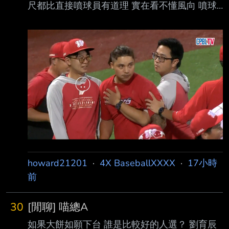
尺都比直接噴球員有道理 實在看不懂風向 噴球
員一點用都沒有啊 -- 那時候林凱威傷癒歸隊投
的跟屎一樣 被噴也是無辜 阿不就是富邦錢公 林
凱威那年的狀況去參加亞運會比較好？看來是個
尺寶
howard21201
·
4X BaseballXXXX
·
17小時
前
30
[閒聊] 喵總A
如果大餅如願下台 誰是比較好的人選？ 劉育辰