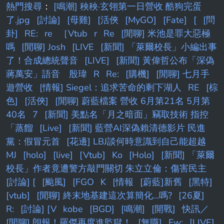
熱門搜尋
：
[鳴潮] 秧秧·玄翎第一日營收 酷狗完蛋
了.jpg
[討論]
[母雞]
[活俠
[MyGO]
[Fate]
[
[問
卦]
RE:
re
［Vtub
r
Re
[閒聊] 米池是罪大惡極
嗎
[閒聊] Josh
[LIVE
[新聞] 「萊爾校長」小編出事
了！合成總統聲音
[LIVE]
[新聞] 黃偉哲公布「深偽
蔣萬安」語音 殷瑋
R
Re:
[購機]
[閒聊] 七月手
遊營收
[情報] Siegel：追求苦命的剩下湖人
RE
[棕
色]
[活俠]
[閒聊] 蔚藍檔案 營收 6月第21名 5月第
40名
7
[新聞] 美點名「月之暗面」竊取技術 指控
「蒸餾
[Live]
[新聞] 藍營AI深偽賴清德影片 民進
黨：假冒元首
[花邊] LBJ談何時意識到自己能超越
MJ
[holo]
[live]
[Vtub]
Ko
[Holo]
[新聞] 「萊爾
校長」作者竟遭警方敲門關切 朱立立倫：傷害民主
[討論] [
[颱風]
[FGO
K
[情報
[蔚藍]新舊
[黑特]
[vtub]
[閒聊] 終末地基建這次算簡化...嗎?
[26夏]
R:
[討論] [V
kobe
[BGD]
[鳴潮]
[開戰]
快訊／
[閒聊] 朗報！羅傑再度進監獄！
[無職]
Fw:
[LIVE]