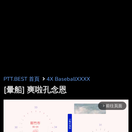
PTT.BEST 首頁
4X BaseballXXXX
[暈船] 爽啦孔念恩
前往頁面
arrow_forward_ios