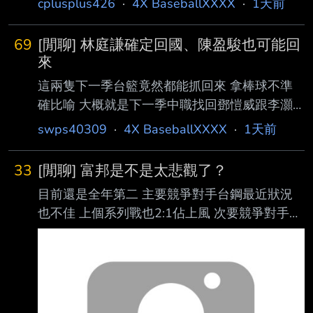
cplusplus426
·
4X BaseballXXXX
·
1天前
吧 ---- Sent from BePTT on my iPhone 17 Pro
--
69
[閒聊] 林庭謙確定回國、陳盈駿也可能回
來
這兩隻下一季台籃竟然都能抓回來 拿棒球不準
確比喻 大概就是下一季中職找回鄧愷威跟李灝
宇吧 --
swps40309
·
4X BaseballXXXX
·
1天前
33
[閒聊] 富邦是不是太悲觀了？
目前還是全年第二 主要競爭對手台鋼最近狀況
也不佳 上個系列戰也2:1佔上風 次要競爭對手統
一今年對富邦苦手 這週又對上 雖然洋投確實找
不好 但至少能吃局數 還在能追分的範圍 不懂為
何邦版開始一片嘆息了？ --