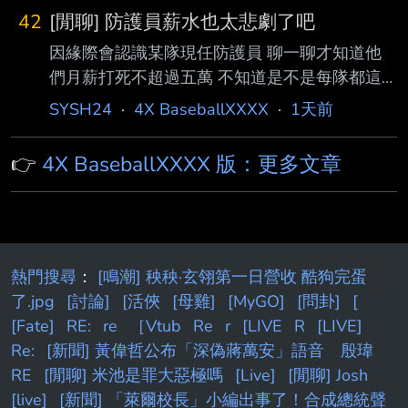
很差，有球員抱怨甚至在比賽中，還會突然被問
42
[閒聊] 防護員薪水也太悲劇了吧
到：『下一個 打席你能代打上場嗎？』由於我
因緣際會認識某隊現任防護員 聊一聊才知道他
們毫無準備，根本無法做到 3.輸球後金子誠把鍋
們月薪打死不超過五萬 不知道是不是每隊都這
推給選手，更是讓休息室氣氛徹底崩盤 4.能見篤
樣 還是我對“職業”兩個字有太多幻想 但一整天
史跟吉見一起的調度規劃混亂 原本對委內瑞拉
SYSH24
·
4X BaseballXXXX
·
1天前
都要跟著 從早到夜練完 每天超過12小時都很正
是要菊池雄星上去投 結果變成隅田知一郎 伊藤
常 除非可以回家不然就都要跟選手關在一起 選
大海只練投五球就直接上了
👉
4X BaseballXXXX 版：更多文章
手一整天不管有沒有在訓練都要靠防護員維持
很多人還會請他們開訓練菜單 可以說季前季後
很多方面都要靠防護員 講他們掌握球員半個命
脈也不為過 結果這個專業有夠不值錢欸 說真的
與其要花高薪養一堆沒表現的冗員在二軍 還不
熱門搜尋
：
[鳴潮] 秧秧·玄翎第一日營收 酷狗完蛋
如把那些好幾十萬隨便挪一點給後勤團隊的大家
了.jpg
[討論]
[活俠
[母雞]
[MyGO]
[問卦]
[
球團那麼有錢結果對非球員員工這麼摳
[Fate]
RE:
re
［Vtub
Re
r
[LIVE
R
[LIVE]
Re:
[新聞] 黃偉哲公布「深偽蔣萬安」語音 殷瑋
RE
[閒聊] 米池是罪大惡極嗎
[Live]
[閒聊] Josh
[live]
[新聞] 「萊爾校長」小編出事了！合成總統聲