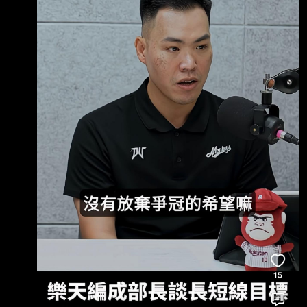
略似乎沒受轉賣風波影響? : : -- 昭宏真的很像大
聖(X) https://i.imgur.com/nn0HM4H.jpeg
https://i.imgur.com/vQ92QRr.jpeg 這兩集真的非
常好聽 剛聽完下集印象最深刻的幾個點 1.何品
是