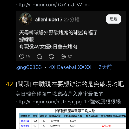
http://i.imgur.com/dGYmULW.jpg --
lgng66133
·
4X BaseballXXXX
·
2天前
42
[閒聊] 中職現在要想辦法的是突破場均吧
美日韓台裡面中職應該是入座率最低的
http://i.imgur.com/nCtnSjr.jpg 12強效應狠狠場
均破了三千 但今年目前還是下滑2%，而且平日
票房就是差 甚至假日還要靠活動日才有辦法滿
場 中職今年目前滿場也8場而已 -- --