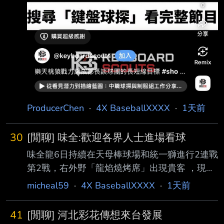
ProducerChen
·
4X BaseballXXXX
·
1天前
30
[閒聊] 味全:歡迎各界人士進場看球
味全龍6日持續在天母棒球場和統一獅進行2連戰
第2戰，右外野「龍焰燒烤席」出現貴客 ，現役
AV女優河北彩花帶著影音團隊到場拍攝Vlog還
micheal59
·
4X BaseballXXXX
·
1天前
登上球場大螢幕，根據《三立新聞網 》了解，
河北彩花這次到球場是透過友人牽線的私人行
41
[閒聊] 河北彩花傳想來台發展
程，味全龍球團並不知情，但很歡 迎各界人士