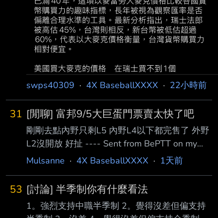
swps40309
·
4X BaseballXXXX
·
22小時前
31
[閒聊] 富邦9/5大巨蛋門票賣太快了吧
剛剛去點內野只剩L5 內野L4以下都完售了 外野
L2沒開放 好扯 ---- Sent from BePTT on my
iPhone 15 Pro Max --
Mulsanne
·
4X BaseballXXXX
·
1天前
53
[討論] 半季制你有什麼看法
1。強烈支持中職半季制 2。覺得沒差但偏支持