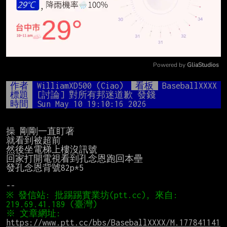
Powered by 
GliaStudios
Mute
作者
WilliamXD500 (Ciao)
看板
BaseballXXXX
標題
[討論] 對所有邦迷道歉 發錢
時間
Sun May 10 19:10:16 2026
操 剛剛一直盯著

就看到被超前

然後坐電梯上樓沒訊號

回家打開電視看到孔念恩跑回本壘

發孔念恩背號82p*5

※ 發信站: 批踢踢實業坊(ptt.cc), 來自: 
※ 文章網址: 
https://www.ptt.cc/bbs/BaseballXXXX/M.177841141