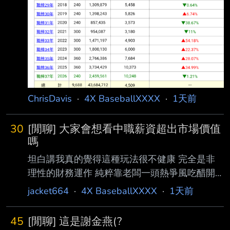
ChrisDavis
·
4X BaseballXXXX
·
1天前
30
[閒聊] 大家會想看中職薪資超出市場價值
嗎
坦白講我真的覺得這種玩法很不健康 完全是非
理性的財務運作 純粹靠老闆一頭熱爭風吃醋開
出來的價錢 這是能持續多久？ 所有加盟的球隊
jacket664
·
4X BaseballXXXX
·
1天前
都願意這樣玩? 如果有經紀公司開始拿翹 到頭來
反逼中職開一些不合理的數字 我真的建議領隊
45
[閒聊] 這是謝金燕(?
會議開始討論薪資上限 ----- Sent from JPTT on