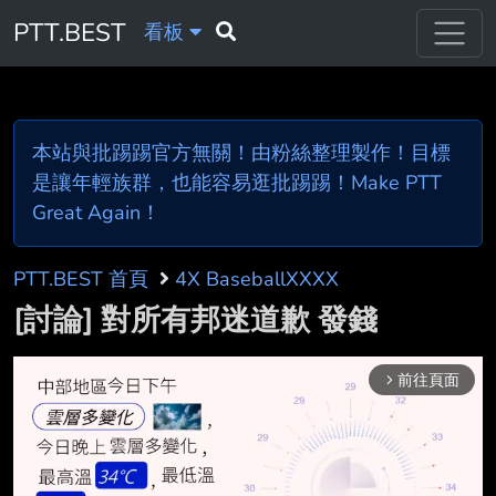
PTT.BEST
看板
本站與批踢踢官方無關！由粉絲整理製作！目標
是讓年輕族群，也能容易逛批踢踢！Make PTT
Great Again！
PTT.BEST 首頁
4X BaseballXXXX
[討論] 對所有邦迷道歉 發錢
前往頁面
arrow_forward_ios