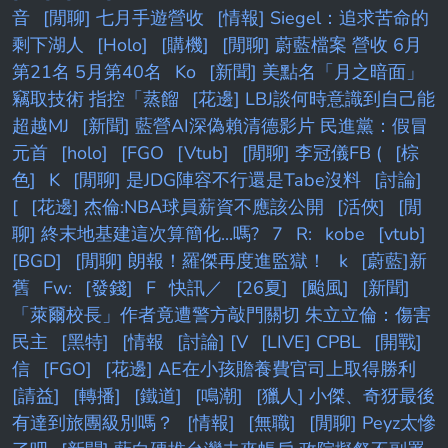
音
[閒聊] 七月手遊營收
[情報] Siegel：追求苦命的
剩下湖人
[Holo]
[購機]
[閒聊] 蔚藍檔案 營收 6月
第21名 5月第40名
Ko
[新聞] 美點名「月之暗面」
竊取技術 指控「蒸餾
[花邊] LBJ談何時意識到自己能
超越MJ
[新聞] 藍營AI深偽賴清德影片 民進黨：假冒
元首
[holo]
[FGO
[Vtub]
[閒聊] 李冠儀FB (
[棕
色]
K
[閒聊] 是JDG陣容不行還是Tabe沒料
[討論]
[
[花邊] 杰倫:NBA球員薪資不應該公開
[活俠]
[閒
聊] 終末地基建這次算簡化...嗎?
7
R:
kobe
[vtub]
[BGD]
[閒聊] 朗報！羅傑再度進監獄！
k
[蔚藍]新
舊
Fw:
[發錢]
F
快訊／
[26夏]
[颱風]
[新聞]
「萊爾校長」作者竟遭警方敲門關切 朱立立倫：傷害
民主
[黑特]
[情報
[討論] [V
[LIVE] CPBL
[開戰]
信
[FGO]
[花邊] AE在小孩贍養費官司上取得勝利
[請益]
[轉播]
[鐵道]
[鳴潮]
[獵人] 小傑、奇犽最後
有達到旅團級別嗎？
[情報]
[無職]
[閒聊] Peyz太慘