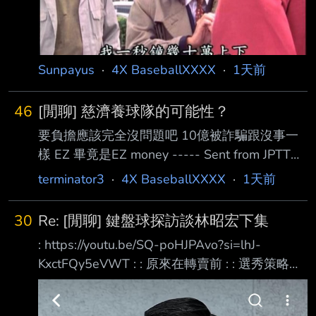
Sunpayus
·
4X BaseballXXXX
·
1天前
46
[閒聊] 慈濟養球隊的可能性？
要負擔應該完全沒問題吧 10億被詐騙跟沒事一
樣 EZ 畢竟是EZ money ----- Sent from JPTT
on my iPhone --
terminator3
·
4X BaseballXXXX
·
1天前
30
Re: [閒聊] 鍵盤球探訪談林昭宏下集
: https://youtu.be/SQ-poHJPAvo?si=lhJ-
KxctFQy5eVWT : : 原來在轉賣前 : : 選秀策略的
變化早已有端倪 : : 不過義大在轉賣那年 : : 選的
還是大寶 : : 雖然花賢差點簽不下來 : : 但選秀策