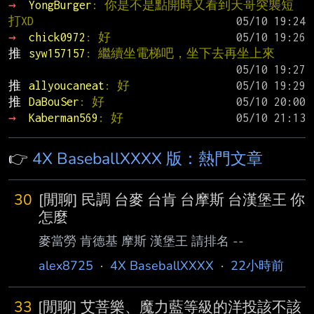
→ 
YongBurger
: 你是不是點開時又看到天哥突襲短
打XD
→ 
chick0972
: 好
推 
syw157157
: 繼續坐電梯吧，坐下去再坐上來
推 
allyoucaneat
: 好
推 
DaBouSer
: 好
→ 
Kaberman569
: 好
👉
4X BaseballXXXX 版：熱門文章
30
[閒聊] 民調 台麥 台肯 台摩斯 台漢堡王 你
怎麼
麥當勞 肯德基 摩斯 漢堡王 請排名 --
alex8725
·
4X BaseballXXXX
·
22小時前
33
[閒聊] 艾菩樂、魔力藍等級的洋投該不該