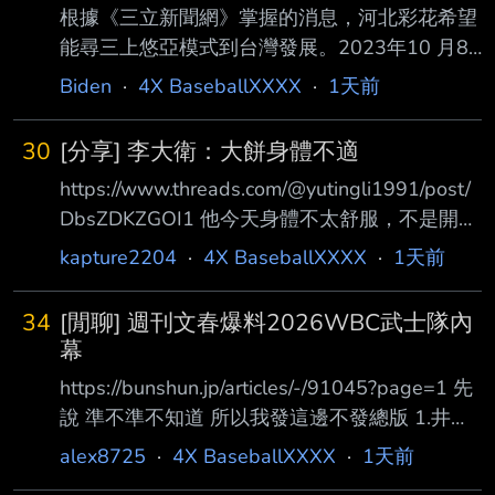
根據《三立新聞網》掌握的消息，河北彩花希望
進場體驗味全龍主場氛圍。 --
能尋三上悠亞模式到台灣發展。2023年10 月8
日三上悠亞受邀到味全龍開球，還登上應援舞台
Biden
·
4X BaseballXXXX
·
1天前
體驗「一日小龍女」，當時三上悠亞 冒雨應援
相當敬業，但前AV女優的身分還是掀起不少討
30
[分享] 李大衛：大餅身體不適
論。以河北彩花目前的身分，要以 啦啦隊身分
https://www.threads.com/@yutingli1991/post/
登上中職應援舞台，難度相當高。 --
DbsZDKZGOI1 他今天身體不太舒服，不是開玩
笑地那種，祝福他快點好起來！ 怕 總之不要是
kapture2204
·
4X BaseballXXXX
·
1天前
心臟 千萬拜託 --
34
[閒聊] 週刊文春爆料2026WBC武士隊內
幕
https://bunshun.jp/articles/-/91045?page=1 先
說 準不準不知道 所以我發這邊不發總版 1.井端
監督的溝通能力很差，連大谷都私下問隊友「他
alex8725
·
4X BaseballXXXX
·
1天前
真的都不笑嗎？」 2.首席教練金子誠溝通能力也