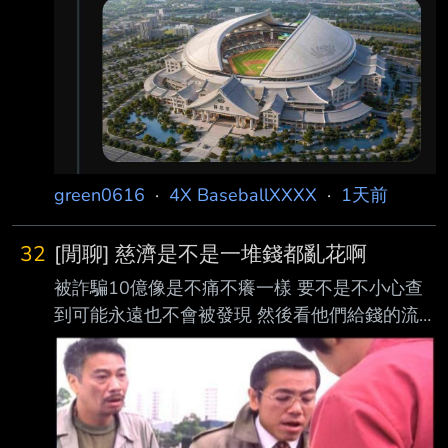
塊地出來蓋巨蛋 應該反彈力道比蓋精舍小吧 慈
濟洗白是不是就靠這次了 --
green0616
·
4X BaseballXXXX
·
1天前
32
[閒聊] 慈濟是不是一堆錢都亂花啊
被詐騙10億像是不痛不癢一樣 要不是不小心查
到可能永遠也不會被發現 然後看他們給錢的流
程也超隨便 資產好幾千億這樣管錢也是神奇 這
麼大筆的金額都不在乎了 其他幾百幾千萬的款
項會不會也是隨便花啊 --