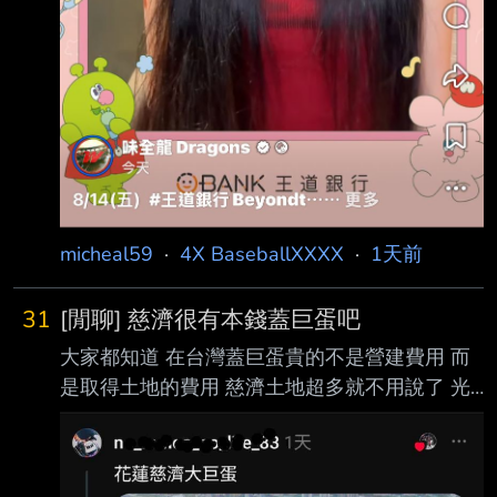
micheal59
·
4X BaseballXXXX
·
1天前
31
[閒聊] 慈濟很有本錢蓋巨蛋吧
大家都知道 在台灣蓋巨蛋貴的不是營建費用 而
是取得土地的費用 慈濟土地超多就不用說了 光
是花蓮的土地就可以蓋N座巨蛋了 另外 慈濟在
內湖區大湖公園對面 有一大片土地 當時想要蓋
精舍結果被抗議 所以後來不了了之 現在拿那那