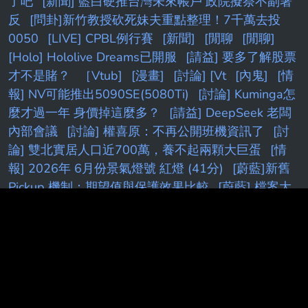
了吧
[新聞] 藍白硬推台灣未來帳戶 政院擬祭不副署
反
[問卦]新竹教授砍死妹夫重點整理！7千萬去投
0050
[LIVE] CPBL例行賽
[新聞]
[閒聊
[閒聊]
[Holo] Hololive Dreams已開服
[請益] 要多了解股票
才不是賭？
［Vtub]
[漫畫]
[討論] [Vt
[內鬼]
[情
報] NV可能推出5090SE(5080Ti)
[討論] Kuminga怎
麼才過一年 身價掉這麼多？
[請益] DeepSeek 老闆
內部會議
[討論] 權喜原：不再公開班機資訊了
[討
論] 雙北實居人口近700萬，養不起兩顆大巨蛋
[情
報] 2026年 6月份景氣燈號 紅燈 (41分)
[蔚藍]新舊
Pickup 機制：期望值與保護效果比較
[蔚藍] 檔案大
小保機制
[標的] 00631L 安心多
[鬼滅]
[花邊] JT：
我不想跟自認什麼都知道的人待一起
[問題] 新莊球
場真的有很臭嗎
[白銀]
PTT.BEST 批踢踢爆文 © 2026
本站與批踢踢官方無關！由粉絲整理製作！目標是讓年輕族群，也能