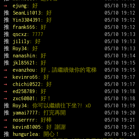
→ 
ejung
: 好
推 
SeanLi1013
: 好
推 
Yin3304391
: 好
推 
frank666
: 好
推 
qscxz
: 7777
推 
jilily
: 好
推 
Roy34
: 好
推 
nanashin
: 好
推 
jkl85621
: 好
→ 
evanzhou
: 好，請繼續做你的電梯
→ 
kevinro66
: 好
→ 
chichi0522
: 好
→ 
ed258789
: 好
→ 
zxc60801
: 好！
推 
Roy34
: 你可以繼續往下坐?! xD
推 
yamai7777
: 打完再開
→ 
noserrrr
: 好棒
→ 
kevin81005
: 好 謝謝
推 
hungurlea
: 開心！