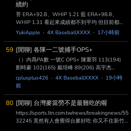
續約
菩 ERA+92.8、WHIP 1.21 藍 ERA+98.8、
WHIP 1.31 看起來成績都不到平均 但目前都已
經吃破百局了 這種能穩定吃局數的工作馬洋
YukiApple
·
4X BaseballXXXX
·
17小時前
投，該續約嗎？ --
59
[閒聊] 各隊一二號捕手OPS+
（）內爲PA數 一號C OPS+ 陳重羽 113(194)
劉時豪 102(165) 戴培峰 89(206) 高宇杰
84(226) 蔣少宏 70(178) 宋嘉翔 48(206) 二號C
cplusplus426
·
4X BaseballXXXX
·
19小時
OPS+ 林辰勳 91(115) 張翔 74(92) 張育豪
前
48(40) 嚴宏鈞 47(47) 陳統恩 32(32) 陳世嘉
-17(87) ---- Sent from BePTT on my iPhone
80
[閒聊] 台灣麥當勞不是最難吃的喔
17 Pro --
https://sports.ltn.com.tw/news/breakingnews/55
32245 竟然有人會覺得台麥好吃 你又不住新竹桃
園XD --