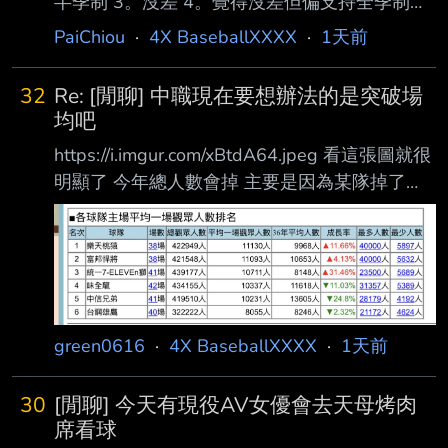
半季制 3。沒差 4。覺得沒差但偏支持全季制
5。強烈支持中職全季制 我是4 你呢 --
PaiChiou
·
4X BaseballXXXX
·
1天前
32
Re: [閒聊] 中職現在要想辦法的是突破場
均吧
https://i.imgur.com/xBtdA64.jpeg 看這張圖就很
明顯了 今年總人數會掉 主要是因為某隊掉了
24.8%入場啊 等於少了四分之一觀眾 其他五隊
要補很困難啊 --
green0616
·
4X BaseballXXXX
·
1天前
30
[閒聊] 今天有現役AV女優會去天母烤肉
席看球