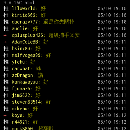
9.A.1AC.html
推 
lilxwxrld
: 好
推 
kirito666
: 好
推 
dacrazy777
: 還是你先關掉
推 
auclie
: 好
→ 
cplusplus426
: 超級捕手又安
→ 
AdamColeBB
: 好
推 
hsin783
: 好
推 
mslfvoges99
: 好
推 
yfchu
: 好
推 
carwhat
: $$
推 
zzDragon
: 讚
推 
kankawayuu
: 好
推 
fjuaa35
: 好
推 
jim6622
: 好
推 
steven83514
: 好
推 
mikehu
: 好
→ 
koye
: 好
推 
r44621
: 好
推 
mork8850
: 超爽啦