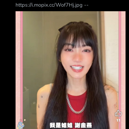
https://i.mopix.cc/Wof7Hj.jpg --
my iPhone -- 希望如此，現在給球員待遇已經不
差了，也是希望球團財務健康才能永續經營 台
籃版也開始質疑這個數字了 有能力破紀錄的都
選擇旅外啦 不是所有人都懂，就怕球迷瞎起鬨