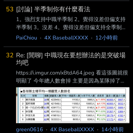
53
[討論] 半季制你有什麼看法
1。強烈支持中職半季制 2。覺得沒差但偏支持
半季制 3。沒差 4。覺得沒差但偏支持全季制
5。強烈支持中職全季制 我是4 你呢 --
PaiChiou
·
4X BaseballXXXX
·
12小時前
32
Re: [閒聊] 中職現在要想辦法的是突破場
均吧
https://i.imgur.com/xBtdA64.jpeg 看這張圖就很
明顯了 今年總人數會掉 主要是因為某隊掉了
24.8%入場啊 等於少了四分之一觀眾 其他五隊
要補很困難啊 --
green0616
·
4X BaseballXXXX
·
14小時前