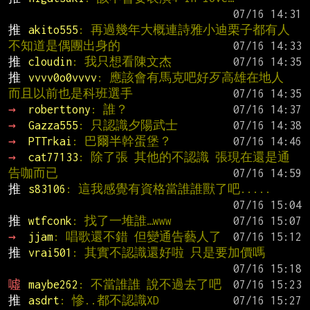
推 
akito555
: 再過幾年大概連詩雅小迪栗子都有人
不知道是偶團出身的
推 
cloudin
: 我只想看陳文杰
推 
vvvv0o0vvvv
: 應該會有馬克吧好歹高雄在地人 
而且以前也是科班選手
→ 
roberttony
: 誰？
→ 
Gazza555
: 只認識夕陽武士
→ 
PTTrkai
: 巴爾半幹蛋堡？
→ 
cat77133
: 除了張 其他的不認識 張現在還是通
告咖而已
推 
s83106
: 這我感覺有資格當誰誰獸了吧.....
推 
wtfconk
: 找了一堆誰…www
→ 
jjam
: 唱歌還不錯 但變通告藝人了
推 
vrai501
: 其實不認識還好啦 只是要加價嗎
噓 
maybe262
: 不當誰誰 說不過去了吧
推 
asdrt
: 慘..都不認識XD