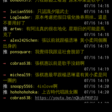
推 
bonbon315
: 只在綜藝上看過 原來本業是歌手？
→ 
lucian5566
: 只認識夕陽武士
→ 
Logleader
: 原本考慮把假日場兌換券用掉… 還是
不要用好了
推 
artwu
: 有阿法真的很在地化 星期日的可能是馬
克了
→ 
alex2426chen
: 張以前就跟楊丞琳 黃小柔同個團
出身的
推 
ponsquare
: 我覺得我跟這社會脫節了
→ 
cobras638
: 張棋惠以前是歌手沒錯啊
→ 
micheal59
: 張棋惠最早跟楊丞琳還有黃小柔是同
一團的
推 
snoopy5566
: 4inlove啊
推 
hohohohohoka
: 上古時代唱跳女團
→ 
cobras638
: 
https://youtu.be/nQkybfMXPJU