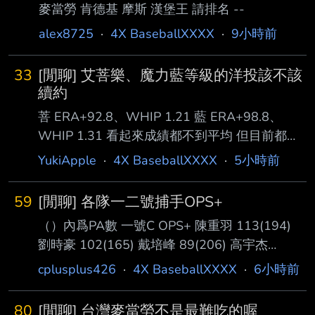
麥當勞 肯德基 摩斯 漢堡王 請排名 --
alex8725
·
4X BaseballXXXX
·
9小時前
33
[閒聊] 艾菩樂、魔力藍等級的洋投該不該
續約
菩 ERA+92.8、WHIP 1.21 藍 ERA+98.8、
WHIP 1.31 看起來成績都不到平均 但目前都已
經吃破百局了 這種能穩定吃局數的工作馬洋
YukiApple
·
4X BaseballXXXX
·
5小時前
投，該續約嗎？ --
59
[閒聊] 各隊一二號捕手OPS+
（）內爲PA數 一號C OPS+ 陳重羽 113(194)
劉時豪 102(165) 戴培峰 89(206) 高宇杰
84(226) 蔣少宏 70(178) 宋嘉翔 48(206) 二號C
cplusplus426
·
4X BaseballXXXX
·
6小時前
OPS+ 林辰勳 91(115) 張翔 74(92) 張育豪
48(40) 嚴宏鈞 47(47) 陳統恩 32(32) 陳世嘉
80
[閒聊] 台灣麥當勞不是最難吃的喔