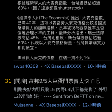
swps40309
·
4X BaseballXXXX
·
10小時前
31
[閒聊] 富邦9/5大巨蛋門票賣太快了吧
剛剛去點內野只剩L5 內野L4以下都完售了 外野
L2沒開放 好扯 ---- Sent from BePTT on my
iPhone 15 Pro Max --
Mulsanne
·
4X BaseballXXXX
·
12小時前