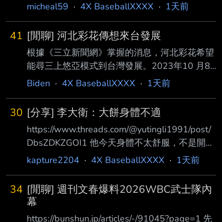
AV女優河北彩花帶著影音團隊到場拍攝Vlog還
micheal59
·
4X BaseballXXXX
·
1天前
登上球場大螢幕，根據《三立新聞網 》了解，
河北彩花這次到球場是透過友人牽線的私人行
41
[閒聊] 河北彩花傳想來台發展
程，味全龍球團並不知情，但很歡 迎各界人士
根據《三立新聞網》掌握的消息，河北彩花希望
進場體驗味全龍主場氛圍。 --
能尋三上悠亞模式到台灣發展。2023年10 月8
日三上悠亞受邀到味全龍開球，還登上應援舞台
Biden
·
4X BaseballXXXX
·
1天前
體驗「一日小龍女」，當時三上悠亞 冒雨應援
相當敬業，但前AV女優的身分還是掀起不少討
30
[分享] 李大衛：大餅身體不適
論。以河北彩花目前的身分，要以 啦啦隊身分
https://www.threads.com/@yutingli1991/post/
登上中職應援舞台，難度相當高。 --
DbsZDKZGOI1 他今天身體不太舒服，不是開玩
笑地那種，祝福他快點好起來！ 怕 總之不要是
kapture2204
·
4X BaseballXXXX
·
1天前
心臟 千萬拜託 --
34
[閒聊] 週刊文春爆料2026WBC武士隊內
幕
https://bunshun.jp/articles/-/91045?page=1 先