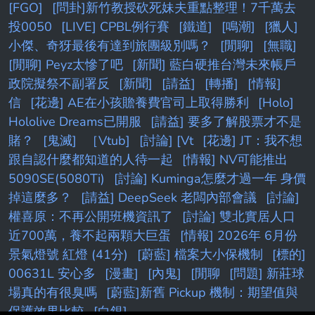
[FGO]
[問卦]新竹教授砍死妹夫重點整理！7千萬去
投0050
[LIVE] CPBL例行賽
[鐵道]
[鳴潮]
[獵人]
小傑、奇犽最後有達到旅團級別嗎？
[閒聊]
[無職]
[閒聊] Peyz太慘了吧
[新聞] 藍白硬推台灣未來帳戶
政院擬祭不副署反
[新聞]
[請益]
[轉播]
[情報]
信
[花邊] AE在小孩贍養費官司上取得勝利
[Holo]
Hololive Dreams已開服
[請益] 要多了解股票才不是
賭？
[鬼滅]
［Vtub]
[討論] [Vt
[花邊] JT：我不想
跟自認什麼都知道的人待一起
[情報] NV可能推出
5090SE(5080Ti)
[討論] Kuminga怎麼才過一年 身價
掉這麼多？
[請益] DeepSeek 老闆內部會議
[討論]
權喜原：不再公開班機資訊了
[討論] 雙北實居人口
近700萬，養不起兩顆大巨蛋
[情報] 2026年 6月份
景氣燈號 紅燈 (41分)
[蔚藍] 檔案大小保機制
[標的]
00631L 安心多
[漫畫]
[內鬼]
[閒聊
[問題] 新莊球
場真的有很臭嗎
[蔚藍]新舊 Pickup 機制：期望值與
保護效果比較
[白銀]