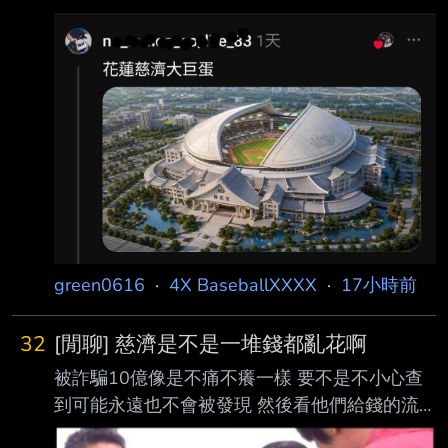
是花蓮的土地就可以蓋N座巨蛋了 另外 慈濟在
內湖區大湖公園對面 有一大片土地 當時想要蓋
精舍結果被抗議 所以後來不了了之 現在拿那那
塊地出來蓋巨蛋 應該反彈力道比蓋精舍小吧 慈
濟洗白是不是就靠這次了 --
green0616
·
4X BaseballXXXX
·
17小時前
32
[閒聊] 慈濟是不是一堆錢都亂花啊
被詐騙10億像是不痛不癢一樣 要不是不小心查
到可能永遠也不會被發現 然後看他們給錢的流
程也超隨便 資產好幾千億這樣管錢也是神奇 這