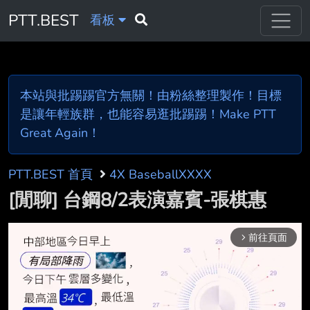
PTT.BEST
看板
本站與批踢踢官方無關！由粉絲整理製作！目標
是讓年輕族群，也能容易逛批踢踢！Make PTT
Great Again！
PTT.BEST 首頁
4X BaseballXXXX
[閒聊] 台鋼8/2表演嘉賓-張棋惠
前往頁面
arrow_forward_ios