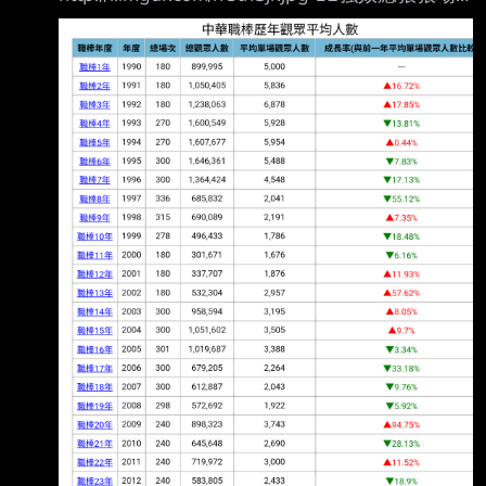
均破了三千 但今年目前還是下滑2%，而且平日
票房就是差 甚至假日還要靠活動日才有辦法滿
場 中職今年目前滿場也8場而已 -- --