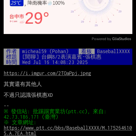
Powered by 
GliaStudios
Mute
作者
micheal59 (Pohan)
看板
BaseballXXXX
標題
[閒聊] 台鋼8/2表演嘉賓-張棋惠
時間
Wed Jul 16 14:08:23 2025
https://i.imgur.com/2TOaPpj.jpeg
其實還有其他人

不過只認識張棋惠XD

※ 發信站: 批踢踢實業坊(ptt.cc), 來自: 
※ 文章網址: 
https://www.ptt.cc/bbs/BaseballXXXX/M.175264610
5.A.7EA.html