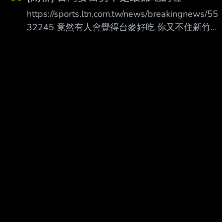
-17(87) ---- Sent from BePTT on my iPhone
https://sports.ltn.com.tw/news/breakingnews/55
17 Pro --
32245 竟然有人會覺得台麥好吃 你又不住新竹桃
園XD --