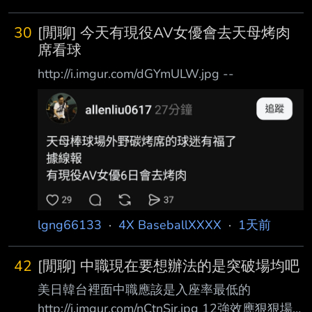
30
[閒聊] 今天有現役AV女優會去天母烤肉
席看球
http://i.imgur.com/dGYmULW.jpg --
lgng66133
·
4X BaseballXXXX
·
1天前
42
[閒聊] 中職現在要想辦法的是突破場均吧
美日韓台裡面中職應該是入座率最低的
http://i.imgur.com/nCtnSjr.jpg 12強效應狠狠場