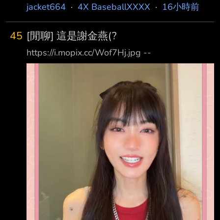
出來的價錢 這是能持續多久？ 所有加盟的球隊
jacket664
·
4X BaseballXXXX
·
16小時前
都願意這樣玩? 如果有經紀公司開始拿翹 到頭來
反逼中職開一些不合理的數字 我真的建議領隊
45
[閒聊] 這是謝金燕(?
會議開始討論薪資上限 ----- Sent from JPTT on
https://i.mopix.cc/Wof7Hj.jpg --
my iPhone -- 希望如此，現在給球員待遇已經不
差了，也是希望球團財務健康才能永續經營 台
籃版也開始質疑這個數字了 有能力破紀錄的都
選擇旅外啦 不是所有人都懂，就怕球迷瞎起鬨