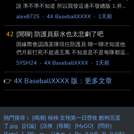
說 準不準不知道 所以我發這邊不發總版 1.井端
監督的溝通能力很差，連大谷都私下問隊友「他
alex8725
·
4X BaseballXXXX
·
1天前
真的都不笑嗎？」 2.首席教練金子誠溝通能力也
很差，有球員抱怨甚至在比賽中，還會突然被問
42
[閒聊] 防護員薪水也太悲劇了吧
到：『下一個 打席你能代打上場嗎？』由於我
因緣際會認識某隊現任防護員 聊一聊才知道他
們毫無準備，根本無法做到 3.輸球後金子誠把鍋
們月薪打死不超過五萬 不知道是不是每隊都這
推給選手，更是讓休息室氣氛徹底崩盤 4.能見篤
樣 還是我對“職業”兩個字有太多幻想 但一整天
史跟吉見一起的調度規劃混亂 原本對委內瑞拉
SYSH24
·
4X BaseballXXXX
·
1天前
都要跟著 從早到夜練完 每天超過12小時都很正
是要菊池雄星上去投 結果變成隅田知一郎 伊藤
常 除非可以回家不然就都要跟選手關在一起 選
大海只練投五球就直接上了
👉
4X BaseballXXXX 版：更多文章
手一整天不管有沒有在訓練都要靠防護員維持
很多人還會請他們開訓練菜單 可以說季前季後
很多方面都要靠防護員 講他們掌握球員半個命
脈也不為過 結果這個專業有夠不值錢欸 說真的
與其要花高薪養一堆沒表現的冗員在二軍 還不
熱門搜尋
：
[鳴潮] 秧秧·玄翎第一日營收 酷狗完蛋
如把那些好幾十萬隨便挪一點給後勤團隊的大家
了.jpg
[討論]
[活俠
[母雞]
[MyGO]
[問卦]
球團那麼有錢結果對非球員員工這麼摳