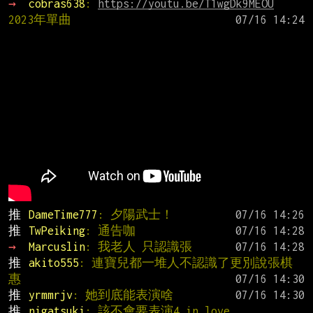
→ 
cobras638
: 
https://youtu.be/T1wgDk9MEOU
2023年單曲
推 
DameTime777
: 夕陽武士！
推 
TwPeiking
: 通告咖
→ 
Marcuslin
: 我老人 只認識張
推 
akito555
: 連寶兒都一堆人不認識了更別說張棋
惠
推 
yrmmrjv
: 她到底能表演啥
推 
nigatsuki
: 該不會要表演4 in love…