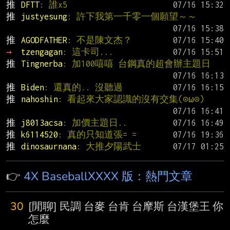
推 
DFTT
: 誰x5
推 
justyesung
: 許下我第一千零一個願望～～
推 
AGODFATHER
: 不是陳文杰？
→ 
tzengagan
: 這卡司...
推 
Tingnerba
: 加100嘻嘻 台鋼真的超會辦主題日
推 
Biden
: 還真的.. 沒聽過
推 
nahoshin
: 看起來大家認識的沒有交集(⊙ω⊙)
推 
j8013acsa
: 加價主題日..
推 
k6114520
: 真的只知道張= =
推 
dinosaurnana
: 大推夕陽武士
👉
4X BaseballXXXX 版：熱門文章
30
[閒聊] 民調 台麥 台肯 台摩斯 台漢堡王 你
怎麼