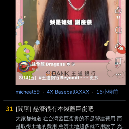
micheal59
·
4X BaseballXXXX
·
16小時前
31
[閒聊] 慈濟很有本錢蓋巨蛋吧
大家都知道 在台灣蓋巨蛋貴的不是營建費用 而
是取得土地的費用 慈濟土地超多就不用說了 光