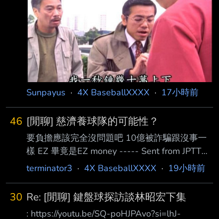
麼大筆的金額都不在乎了 其他幾百幾千萬的款
項會不會也是隨便花啊 --
Sunpayus
·
4X BaseballXXXX
·
17小時前
46
[閒聊] 慈濟養球隊的可能性？
要負擔應該完全沒問題吧 10億被詐騙跟沒事一
樣 EZ 畢竟是EZ money ----- Sent from JPTT
on my iPhone --
terminator3
·
4X BaseballXXXX
·
19小時前
30
Re: [閒聊] 鍵盤球探訪談林昭宏下集
: https://youtu.be/SQ-poHJPAvo?si=lhJ-