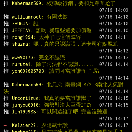
推 
Kaberman569
: 核彈級行銷，要和兄弟互尬了
推 
williamroot
: 有阿法欸
推 
ZHUGUA
: 誰….
推 
JEFFTAY
: 誰啊 就這些還要加價喔
推 
rong1994
: 太神了吧這個陣容
推 
shazna
: 呃，真的只認識張，這卡司有點尷尬
推 
www90173
: 完全不認識
推 
rurutei
: 除了阿法都不認識......
推 
yen097605703
: 請問可當誰誰怪了嗎?
推 
Kaberman569
: 北兄弟 南臺鋼 8/2.3南北人氣對
決
推 
Uncontinue
: 我真的要當誰誰獸了
推 
junyou0910
: 強勢對決大巨蛋ITZY
推 
lin199988
: 可以問這誰了吧 完全沒聽過
→ 
Kelsier27
: 夕陽武士讚