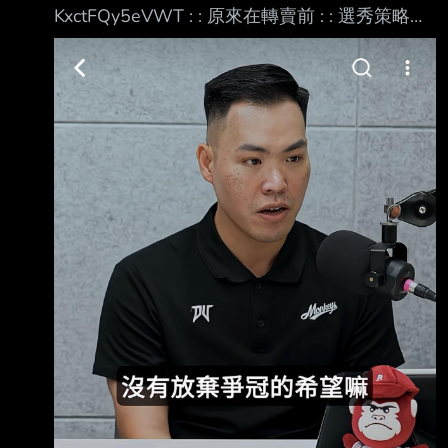
KxctFQy5eVWT : : 原來在轉賣前 : : 選秀策略的
變化早已有端倪 : : 不過義大在轉賣那年 : : 選的
還是大寶 : : 雖然花賢差點簽不下來 : : 但選秀策
略似乎沒受轉賣風波影響? : : -- 昭宏真的很像大
聖(X) https://i.imgur.com/nn0HM4H.jpeg
https://i.imgur.com/vQ92QRr.jpeg 這兩集真的非
常好聽 剛聽完下集印象最深刻的幾個點 1.何品
是