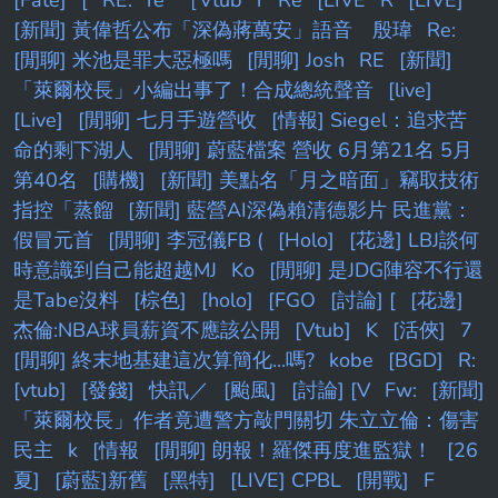
[Fate]
[
RE:
re
［Vtub
r
Re
[LIVE
R
[LIVE]
[新聞] 黃偉哲公布「深偽蔣萬安」語音 殷瑋
Re:
[閒聊] 米池是罪大惡極嗎
[閒聊] Josh
RE
[新聞]
「萊爾校長」小編出事了！合成總統聲音
[live]
[Live]
[閒聊] 七月手遊營收
[情報] Siegel：追求苦
命的剩下湖人
[閒聊] 蔚藍檔案 營收 6月第21名 5月
第40名
[購機]
[新聞] 美點名「月之暗面」竊取技術
指控「蒸餾
[新聞] 藍營AI深偽賴清德影片 民進黨：
假冒元首
[閒聊] 李冠儀FB (
[Holo]
[花邊] LBJ談何
時意識到自己能超越MJ
Ko
[閒聊] 是JDG陣容不行還
是Tabe沒料
[棕色]
[holo]
[FGO
[討論] [
[花邊]
杰倫:NBA球員薪資不應該公開
[Vtub]
K
[活俠]
7
[閒聊] 終末地基建這次算簡化...嗎?
kobe
[BGD]
R:
[vtub]
[發錢]
快訊／
[颱風]
[討論] [V
Fw:
[新聞]
「萊爾校長」作者竟遭警方敲門關切 朱立立倫：傷害
民主
k
[情報
[閒聊] 朗報！羅傑再度進監獄！
[26
夏]
[蔚藍]新舊
[黑特]
[LIVE] CPBL
[開戰]
F