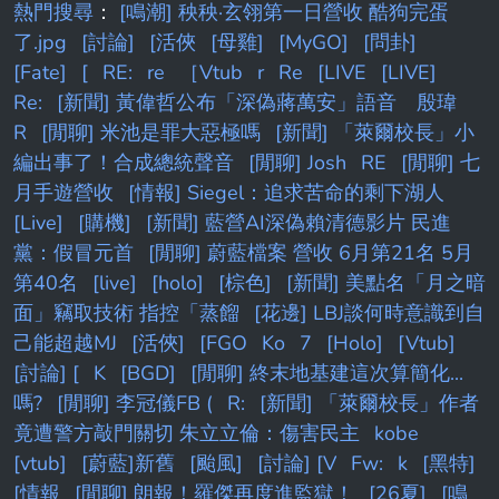
熱門搜尋
：
[鳴潮] 秧秧·玄翎第一日營收 酷狗完蛋
了.jpg
[討論]
[活俠
[母雞]
[MyGO]
[問卦]
[Fate]
[
RE:
re
［Vtub
r
Re
[LIVE
[LIVE]
Re:
[新聞] 黃偉哲公布「深偽蔣萬安」語音 殷瑋
R
[閒聊] 米池是罪大惡極嗎
[新聞] 「萊爾校長」小
編出事了！合成總統聲音
[閒聊] Josh
RE
[閒聊] 七
月手遊營收
[情報] Siegel：追求苦命的剩下湖人
[Live]
[購機]
[新聞] 藍營AI深偽賴清德影片 民進
黨：假冒元首
[閒聊] 蔚藍檔案 營收 6月第21名 5月
第40名
[live]
[holo]
[棕色]
[新聞] 美點名「月之暗
面」竊取技術 指控「蒸餾
[花邊] LBJ談何時意識到自
己能超越MJ
[活俠]
[FGO
Ko
7
[Holo]
[Vtub]
[討論] [
K
[BGD]
[閒聊] 終末地基建這次算簡化...
嗎?
[閒聊] 李冠儀FB (
R:
[新聞] 「萊爾校長」作者
竟遭警方敲門關切 朱立立倫：傷害民主
kobe
[vtub]
[蔚藍]新舊
[颱風]
[討論] [V
Fw:
k
[黑特]
[情報
[閒聊] 朗報！羅傑再度進監獄！
[26夏]
[鳴