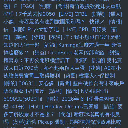
潮]
F
[FGO]
[無職]
[問卦]新竹教授砍死妹夫重點
整理！7千萬去投0050
[LIVE] CPBL
[開戰]
[獵人]
小傑、奇犽最後有達到旅團級別嗎？
快訊／
[情報]
信
[閒聊] Peyz太慘了吧
[LIVE] CPBL例行賽
[新
聞]
[轉播]
[發錢]
[花邊] JT：我不想跟自認什麼都
知道的人待一起
[討論] Kuminga怎麼才過一年 身價
掉這麼多？
[請益] DeepSeek 老闆內部會議
[討論]
權喜原：不再公開班機資訊了
[閒聊]
[討論] 雙北實
居人口近700萬，養不起兩顆大巨蛋
[花邊] AE在小
孩贍養費官司上取得勝利
[蔚藍] 檔案大小保機制
[標的] 00631L 安心多
[新聞] 藍白硬推台灣未來帳戶
政院擬祭不副署反
[請益]
[情報] NV可能推出
5090SE(5080Ti)
[情報] 2026年 6月份景氣燈號 紅
燈 (41分)
[Holo] Hololive Dreams已開服
[請益] 要
多了解股票才不是賭？
[問題] 新莊球場真的有很臭
嗎
[蔚藍]新舊 Pickup 機制：期望值與保護效果比較