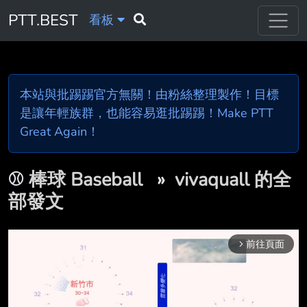
PTT.BEST
看板
本站與批踢踢官方無關！由粉絲整理製作！目標
是讓年輕族群，也能容易逛批踢踢！Make PTT
Great Again！
⚾
棒球 Baseball
»
vivaquall 的全
部發文
前往頁面
arrow_forward_ios