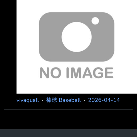
vivaquall
·
棒球 Baseball
·
2026-04-14