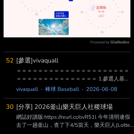
Powered by 
GliaStudios
Mute
52
[參選]vivaquall
＝＝＝＝＝＝＝＝＝＝＝＝＝＝＝＝＝＝＝＝＝
＝＝＝＝＝＝＝＝＝＝＝＝＝＝＝ 1.參選人基本
資料：（可至主選單：(U)ser->(I)nfo查詢） 註
vivaquall
·
棒球 Baseball
·
2026-06-08
冊日期：08/12/2004 Thu (已滿 7969 天) 擔任
板主：無 登入次數：登入次數 7601 次 有效文
30
[分享] 2026釜山樂天巨人社稷球場
章：文章 217 篇 劣文數：0 2.參選人（含同一
網誌好讀版:https://reurl.cc/ovR51l 今年清明連假
人持有之所有帳號）違規紀錄： a.兩年內是否曾
去了一趟釜山，查了下4/5當天，樂天巨人(Lotte
受站規處分而被停權或宣告褫奪公權？ （請至
Giants) 在社稷球場有比 賽，14:00開賽，11:00