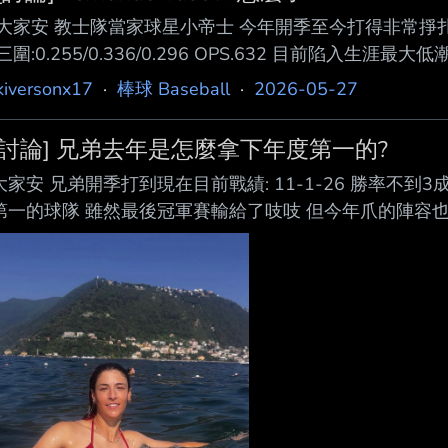
大家安 教士隊當家球星小帝士 今年開季至今打得非常掙扎
三圍:0.255/0.336/0.296 OPS.632 目前陷入生涯最大低潮中.
呢? --
kiversonx17
·
棒球 Baseball
·
2026-05-27
[討論] 兄弟去年是怎麼拿下年度第一的?
大家安 兄弟開季打到現在目前戰績: 11-1-26 勝率不到
第一的球隊 雖然最後冠軍賽輸給了吱吱 但今年爪的陣容
隊的樣子 兄弟去年是怎麼拿下年度第一的? 大家覺得呢? -