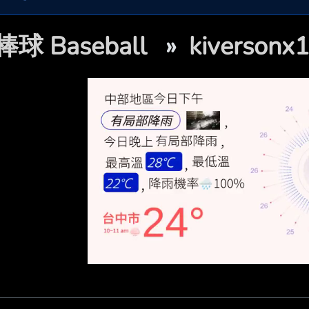
棒球 Baseball
»
kiverso