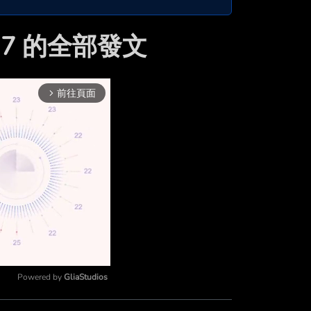
nx17 的全部發文
前往頁面
arrow_forward_ios
Powered by 
GliaStudios