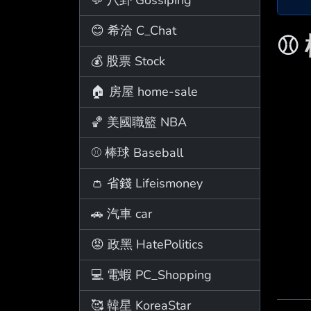
😊 希洽 C_Chat
⚾
💰 股票 Stock
🏠 房屋 home-sale
🏀 美國職籃 NBA
⚾ 棒球 Baseball
👛 省錢 Lifeismoney
🚗 汽車 car
😡 政黑 HatePolitics
💻 電蝦 PC_Shopping
🥰 韓星 KoreaStar