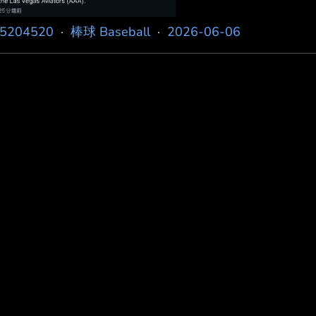
k5204520
·
棒球 Baseball
·
2026-06-06