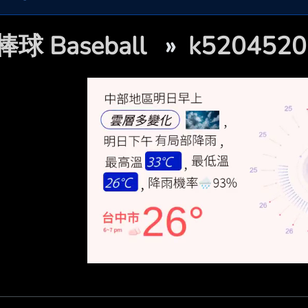
棒球 Baseball
»
k52045