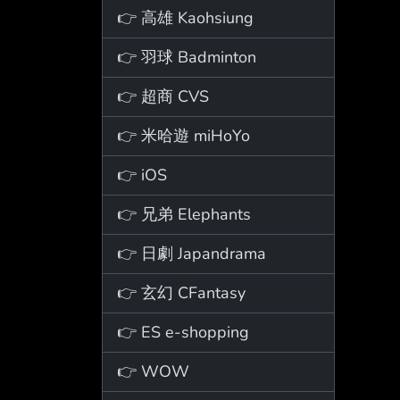
👉 高雄 Kaohsiung
👉 羽球 Badminton
👉 超商 CVS
👉 米哈遊 miHoYo
👉 iOS
👉 兄弟 Elephants
👉 日劇 Japandrama
👉 玄幻 CFantasy
👉 ES e-shopping
👉 WOW