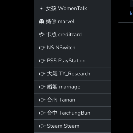
👧 女孩 WomenTalk
👻 媽佛 marvel
💳 卡版 creditcard
👉 NS NSwitch
👉 PS5 PlayStation
👉 大氣 TY_Research
👉 婚姻 marriage
👉 台南 Tainan
👉 台中 TaichungBun
👉 Steam Steam