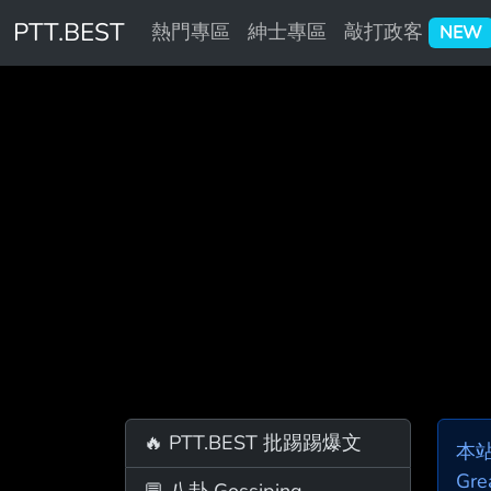
PTT.BEST
熱門專區
紳士專區
敲打政客
NEW
🔥 PTT.BEST 批踢踢爆文
本
Gre
💬 八卦 Gossiping