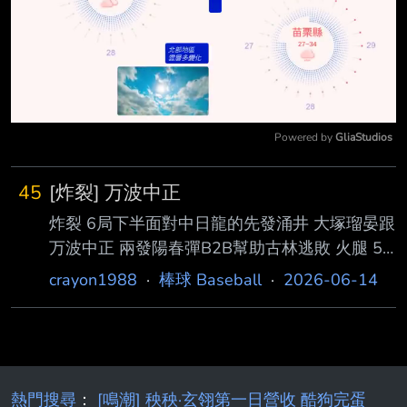
Powered by 
GliaStudios
Mute
45
[炸裂] 万波中正
炸裂 6局下半面對中日龍的先發涌井 大塚瑠晏跟
万波中正 兩發陽春彈B2B幫助古林逃敗 火腿 5:5
中日龍 直接把涌井打退場
crayon1988
·
棒球 Baseball
·
2026-06-14
https://x.com/FightersPR/status/20660420910
72115006?s=20 --
熱門搜尋
：
[鳴潮] 秧秧·玄翎第一日營收 酷狗完蛋