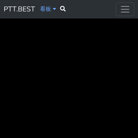
PTT.BEST
看板