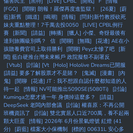
傷害民主
[黑特]
[LIVE] CPBL
[開戰]
F
[情報
[FGO]
[閒聊] 朗報！羅傑再度進監獄！
[26夏]
[蔚
藍]新舊
[鐵道]
[鳴潮]
[情報]
[問卦]新竹教授砍死
妹夫重點整理！7千萬去投0050
[LIVE] CPBL例行
賽
[新聞]
[請益]
[轉播]
[獵人] 小傑、奇犽最後有
達到旅團級別嗎？
信
[閒聊]
[無職]
[花邊] AE在小
孩贍養費官司上取得勝利
[閒聊] Peyz太慘了吧
[新
聞] 藍白硬推台灣未來帳戶 政院擬祭不副署反
［Vtub]
[討論] [Vt
[Holo] Hololive Dreams已開服
[請益] 要多了解股票才不是賭？
[鬼滅]
[漫畫]
[內
鬼]
[閒聊
[花邊] JT：我不想跟自認什麼都知道的人
待一起
[情報] NV可能推出5090SE(5080Ti)
[討論]
Kuminga怎麼才過一年 身價掉這麼多？
[請益]
DeepSeek 老闆內部會議
[討論] 權喜原：不再公開
班機資訊了
[討論] 雙北實居人口近700萬，養不起兩
顆大巨蛋
[情報] 2026年 6月份景氣燈號 紅燈 (41
分)
[蔚藍] 檔案大小保機制
[標的] 00631L 安心多