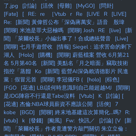
了.jpg
[討論]
[活俠
[母雞]
[MyGO]
[問卦]
[Fate]
[
RE:
re
［Vtub
r
Re
[LIVE
R
[LIVE]
Re:
[新聞] 黃偉哲公布「深偽蔣萬安」語音 殷瑋
[閒聊] 米池是罪大惡極嗎
[閒聊] Josh
RE
[live]
[新
聞] 「萊爾校長」小編出事了！合成總統聲音
[Live]
[閒聊] 七月手遊營收
[情報] Siegel：追求苦命的剩下
湖人
[Holo]
[購機]
[閒聊] 蔚藍檔案 營收 6月第21
名 5月第40名
[新聞] 美點名「月之暗面」竊取技術
指控「蒸餾
Ko
[新聞] 藍營AI深偽賴清德影片 民進
黨：假冒元首
[閒聊] 李冠儀FB (
[holo]
[棕色]
[FGO
[花邊] LBJ談何時意識到自己能超越MJ
[閒聊]
是JDG陣容不行還是Tabe沒料
[Vtub]
K
[討論] [
[花邊] 杰倫:NBA球員薪資不應該公開
[活俠]
7
kobe
[BGD]
[閒聊] 終末地基建這次算簡化...嗎?
R:
[vtub]
k
[發錢]
[颱風]
Fw:
快訊／
[討論] [V
[新
聞] 「萊爾校長」作者竟遭警方敲門關切 朱立立倫：