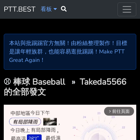
PTT.BEST
看板
本站與批踢踢官方無關！由粉絲整理製作！目標
是讓年輕族群，也能容易逛批踢踢！Make PTT
Great Again！
⚾
棒球 Baseball
»
Takeda5566
的全部發文
前往頁面
arrow_forward_ios