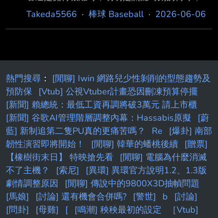
結果最後用大家都沒想到的方式改變局勢。 想
Takeda5566
·
棒球 Baseball
·
2026-06-06
問當年有看轉播的球迷， 這球在當下到底有多
震撼？ 是單純傻眼，還是已經到腦袋空白、不
知道該罵誰的程度？ ---- Sent from BePTT on
my iPhone 17 Pro --
熱門搜尋
：
[閒聊] Iwin 網路兒少性剝削的型態趨勢及
預防保
[Vtub] 公視Vtuber計畫恐因刪凍預算停擺
[新聞] 賴總統：最低工資再調將破3萬元 請上市櫃
[新聞] 谷歌AI管理階層調整內幕：Hassabis原擬
[蔚
藍] 新制追第二隻PU真的更痛苦嗎？
Re
[爆卦] 南部
韌性演習即將開始！
[閒聊] 韓華的蟠桃後續
[贈票]
【橡樹街末日】 特映搶先看
[閒聊] 電腦為什麼消滅
不了主機？
[索尼]
[異環] 異環官方說明1.2、1.3版
劇情調整原因
[閒聊] 傳說中的9800X3D抽幀問題
[馬娘]
[討論] 還有機會合併嗎?
[警世]
b
[討論]
[問卦]
[母雞]
[
[鳴潮] 秧秧最初的設定
［Vtub]