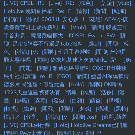
[LIVE] CPBL
RE
[Live]
RE:
[棕色］
[討論] [Vtub]
Hololive 晚間直播單
Re:
F
[情報]
[新聞]
[颱風]
[討論] [
[標的] 00631L 安心多
f
[花邊] AE在小孩
贍養費官司上取得勝利
R:
[Vtub]
[新聞] 韓國三年
半首升息！韓股跌幅擴大，KOSPI
Fw:
r
FW
[閒
聊] 是JDG陣容不行還是Tabe沒料
[爆卦]
[閒聊
[棕
色]
[討論] [Vt
[閒聊] 七月手遊營收
[閒聊] 米池是
罪大惡極嗎
[閒聊] 終末地基建這次算簡化...嗎?
［奶
子］
[問題]
[閒聊] 雅迪絕區零聯動 COSER出裝秧
秧引社群議論
re
R
[FGO]
[新聞] 藍營AI深偽賴清
德影片 民進黨：假冒元首
[Holo]
[閒聊] DK時隔
1723天重返國際賽決賽
[情報
[內鬼]
[活俠]
[漫
畫]
[無職]
[異環]
[發錢]
[白銀]
[請益]
[購機]
[轉播]
[鐵道]
[開戰]
[閒聊]
[鬼滅]
[鳴潮]
[黑特]
快訊／
[分享］
[討論] [V
[閒聊] Josh
[蔚藍]新舊
[LIVE] CPBL例行賽
[Holo] Hololive Dreams已開服
[閒聊] Peyz太慘了吧
[情報] NV可能推出