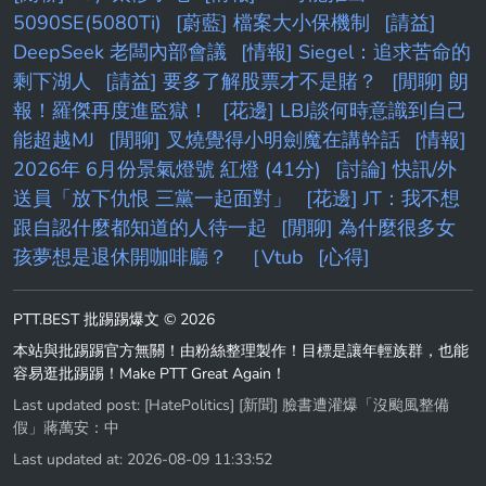
5090SE(5080Ti)
[蔚藍] 檔案大小保機制
[請益]
DeepSeek 老闆內部會議
[情報] Siegel：追求苦命的
剩下湖人
[請益] 要多了解股票才不是賭？
[閒聊] 朗
報！羅傑再度進監獄！
[花邊] LBJ談何時意識到自己
能超越MJ
[閒聊] 叉燒覺得小明劍魔在講幹話
[情報]
2026年 6月份景氣燈號 紅燈 (41分)
[討論] 快訊/外
送員「放下仇恨 三黨一起面對」
[花邊] JT：我不想
跟自認什麼都知道的人待一起
[閒聊] 為什麼很多女
孩夢想是退休開咖啡廳？
［Vtub
[心得]
PTT.BEST 批踢踢爆文 © 2026
本站與批踢踢官方無關！由粉絲整理製作！目標是讓年輕族群，也能
容易逛批踢踢！Make PTT Great Again！
Last updated post:
[HatePolitics] [新聞] 臉書遭灌爆「沒颱風整備
假」蔣萬安：中
Last updated at: 2026-08-09 11:33:52