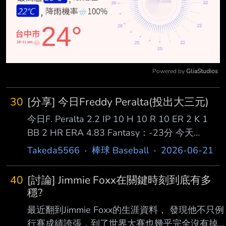
Powered by 
GliaStudios
Mute
30
[分享] 今日Freddy Peralta(投出大三元)
今日F. Peralta 2.2 IP 10 H 10 R 10 ER 2 K 1
BB 2 HR ERA 4.83 Fantasy：-23分 今天
Peralta狀況真的炸開， 先發只撐2.2局就被打10
Takeda5566
·
棒球 Baseball
·
2026-06-21
支安打、掉10分，而且10分全都是自責分。 也
算是另類完成大三元了：。 Bro put up a triple-
40
[討論] Jimmie Foxx在關鍵時刻到底有多
double --
穩?
最近翻到Jimmie Foxx的生涯資料， 發現他不只例
行賽成績誇張，到了世界大賽也幾乎完全沒有掉