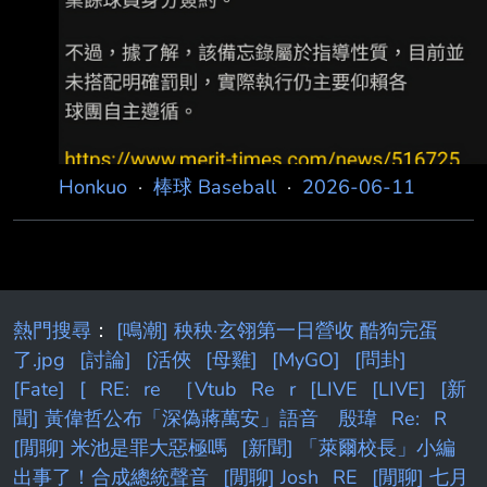
Honkuo
·
棒球 Baseball
·
2026-06-11
熱門搜尋
：
[鳴潮] 秧秧·玄翎第一日營收 酷狗完蛋
了.jpg
[討論]
[活俠
[母雞]
[MyGO]
[問卦]
[Fate]
[
RE:
re
［Vtub
Re
r
[LIVE
[LIVE]
[新
聞] 黃偉哲公布「深偽蔣萬安」語音 殷瑋
Re:
R
[閒聊] 米池是罪大惡極嗎
[新聞] 「萊爾校長」小編
出事了！合成總統聲音
[閒聊] Josh
RE
[閒聊] 七月