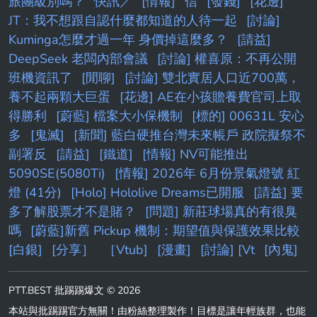
旅團級別嗎？
快訊／
[情報]
信
[發錢]
[花邊]
JT：我不想跟自認什麼都知道的人待一起
[討論]
Kuminga怎麼才過一年 身價掉這麼多？
[請益]
DeepSeek 老闆內部會議
[討論] 權喜原：不再公開
班機資訊了
[閒聊]
[討論] 雙北實居人口近700萬，
養不起兩顆大巨蛋
[花邊] AE在小孩贍養費官司上取
得勝利
[蔚藍] 檔案大小保機制
[標的] 00631L 安心
多
[鬼滅]
[新聞] 藍白硬推台灣未來帳戶 政院擬祭不
副署反
[請益]
[鐵道]
[情報] NV可能推出
5090SE(5080Ti)
[情報] 2026年 6月份景氣燈號 紅
燈 (41分)
[Holo] Hololive Dreams已開服
[請益] 要
多了解股票才不是賭？
[問題] 新莊球場真的有很臭
嗎
[蔚藍]新舊 Pickup 機制：期望值與保護效果比較
[白銀]
[分享］
［Vtub]
[漫畫]
[討論] [Vt
[內鬼]
PTT.BEST 批踢踢爆文 © 2026
本站與批踢踢官方無關！由粉絲整理製作！目標是讓年輕族群，也能