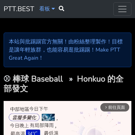
PTT.BEST
看板
本站與批踢踢官方無關！由粉絲整理製作！目標
是讓年輕族群，也能容易逛批踢踢！Make PTT
Great Again！
⚾
棒球 Baseball
»
Honkuo 的全
部發文
前往頁面
arrow_forward_ios