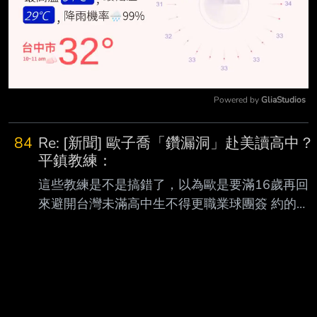
Powered by 
GliaStudios
Mute
84
Re: [新聞] 歐子喬「鑽漏洞」赴美讀高中？
平鎮教練：
這些教練是不是搞錯了，以為歐是要滿16歲再回
來避開台灣未滿高中生不得更職業球團簽 約的規
定？ 美職有一條是外籍學生唸了美國高中就會被
定義為本土球員，最快只能再高中畢業後來達 到
選秀資格被大聯盟球圖再選秀挑中 也就是說人家
想進美職球圖是真的，但問題這不是走捷徑走鑽
制度漏洞啊，就是很普通的 出國留學打棒球提前