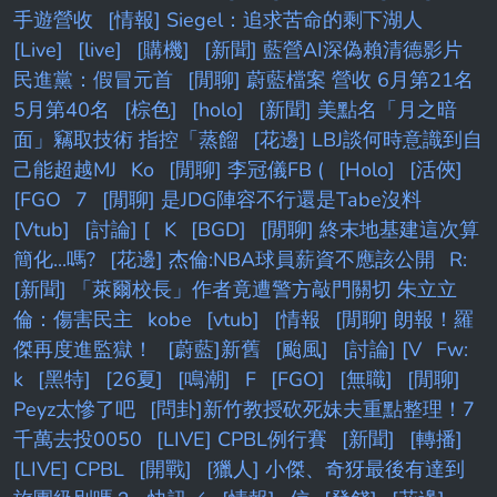
手遊營收
[情報] Siegel：追求苦命的剩下湖人
[Live]
[live]
[購機]
[新聞] 藍營AI深偽賴清德影片
民進黨：假冒元首
[閒聊] 蔚藍檔案 營收 6月第21名
5月第40名
[棕色]
[holo]
[新聞] 美點名「月之暗
面」竊取技術 指控「蒸餾
[花邊] LBJ談何時意識到自
己能超越MJ
Ko
[閒聊] 李冠儀FB (
[Holo]
[活俠]
[FGO
7
[閒聊] 是JDG陣容不行還是Tabe沒料
[Vtub]
[討論] [
K
[BGD]
[閒聊] 終末地基建這次算
簡化...嗎?
[花邊] 杰倫:NBA球員薪資不應該公開
R:
[新聞] 「萊爾校長」作者竟遭警方敲門關切 朱立立
倫：傷害民主
kobe
[vtub]
[情報
[閒聊] 朗報！羅
傑再度進監獄！
[蔚藍]新舊
[颱風]
[討論] [V
Fw:
k
[黑特]
[26夏]
[鳴潮]
F
[FGO]
[無職]
[閒聊]
Peyz太慘了吧
[問卦]新竹教授砍死妹夫重點整理！7
千萬去投0050
[LIVE] CPBL例行賽
[新聞]
[轉播]
[LIVE] CPBL
[開戰]
[獵人] 小傑、奇犽最後有達到