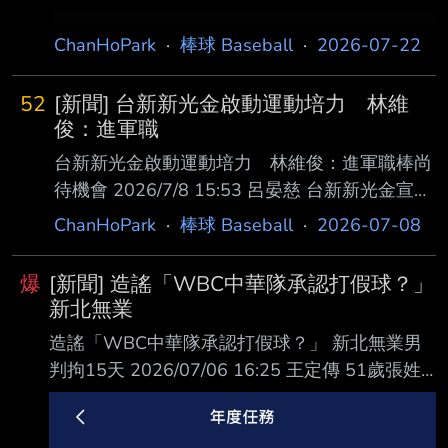
ChanHoPark
·
棒球 Baseball
·
2026-07-22
52
[新聞] 台新新光金啟動運動培力 林維
俊：進軍職
台新新光金啟動運動培力 林維俊：進軍職棒尚
待機會 2026/7/8 15:53 呂晏慈 台新新光金宣布
啟動運動培力計畫，新增霹靂舞、跆拳道及電競
ChanHoPark
·
棒球 Baseball
·
2026-07-08
等項目。至於集團擬將進 軍職棒納入規劃，台
新新光金總經理林維俊今天則表示，需要天時、
爆
[新聞] 造謠「WBC中華隊承認打假球？」
地利、人和，例如有 人願意出售球隊等。 台新
新北無業
新光金今天舉行運動培力計畫啟動儀式，林維
造謠「WBC中華隊承認打假球？」 新北無業男
俊、新光人壽總經理黃敏義，以及台新 銀行總
判拘15天 2026/07/06 16:25 王定傳 51歲張姓
經理林淑真、私人銀行執行長林尚愷等出席共襄
男子今年3月間，因不滿世界棒球經典賽中華隊
盛舉。 台新新光金啟動運動培力計畫，鎖定6類
的比賽成績，涉嫌在臉書的「爆 政公社公開版」
專項，除原有的高爾夫、空手道及籃球，也新增