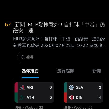
67
[新聞] MLB驚悚意外！自打球「中蛋」仍
敲安 運
MLB驚悚意外！自打球「中蛋」仍敲安 運動家
新秀睪丸破裂 2026年07月22日 10:22 蘇嘉偉
運動家日裔新秀格勞爾（Joshua Kuroda-
Grauer）台灣時間21日在比賽中遭自打球擊中
下 體，球團今日宣布，他因睪丸破裂接受手
術，並被放進10天傷兵名單。 運動家同日公布
兩項傷兵異動，除了投手萊特（Mark Leiter Jr.）
因右髖夾擠症候群進 入15天傷兵名單外，最受
關注的是格勞爾的意外傷勢。 球團表示，格勞
爾已完成手術，並從3A升上同名同姓、與道奇
明星三壘手曼西（Max Muncy）同