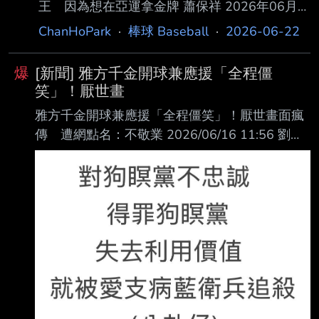
王 因為想在亞運拿金牌 蕭保祥 2026年06月
21日 16:05 韓國媒體《SPOTV NEWS》21日報
ChanHoPark
·
棒球 Baseball
·
2026-06-22
導，KIA虎少年強打金倒永現在擊出20發全壘打
與Austin Dean並列韓國職棒首位，但金倒永已
爆
[新聞] 雅方千金開球兼應援「全程僵
經宣告放棄競爭今年全壘打王，原因是他要去打
笑」！厭世畫
名古 屋亞運，「冠軍，只想著冠軍。」 金倒永
雅方千金開球兼應援「全程僵笑」！厭世畫面瘋
2024年單季38轟、40盜勇奪KBO年度MVP，去
傳 遭網點名：不敬業 2026/06/16 11:56 劉詩
年受到大腿後肌受傷只打30場，本季至 今出賽
婕 有「真人版18號」之稱的雅方食品千金林暄
71場擊出20轟、攻擊指數.944，這名22歲強打
穎，上週末受邀現身中華職棒味全龍天母主場 ，
在世界棒球12強賽與今年世界棒
不僅擔任開球嘉賓，還與啦啦隊Dragon
Beauties小龍女一同參與場邊應援，不過相關 畫
面曝光後，引發網友熱議。部分球迷認為她在應
援時動作略顯生澀，表情也帶著幾分冷 酷感，與
一般啦啦隊成員活力四射、熱情洋溢的風格形成
鮮明對比，讓外界對她的表現出 現兩極評價。
近日有網友在Threads分享林暄穎在球場熱舞應