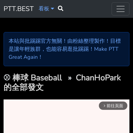
PTT.BEST
看板
本站與批踢踢官方無關！由粉絲整理製作！目標
是讓年輕族群，也能容易逛批踢踢！Make PTT
Great Again！
⚾
棒球 Baseball
»
ChanHoPark
的全部發文
前往頁面
arrow_forward_ios