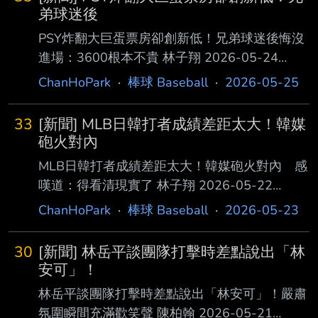
「達成3000安」視為生涯完美句點的他，近期
弟球迷後
卻坦言，這份對棒球的執著正受到父親身分的強
PSY炸翻大巨蛋票房卻創新低！兄弟球迷後悔沒
烈挑戰。 兒子罕病與女兒降生，加深對家庭的
進場：3600根本不貴 林子翔 2026-05-24
掛念 弗里曼對家庭的重視有跡可循，近年來的
11:48:59 中信兄弟今（23）日「CHANNEL B K
ChanHoPark
·
棒球 Baseball
·
2026-05-25
家庭變故與喜悅，不斷衝擊著他的價值觀。
歌主題日」邀請國際巨星PSY壓軸獻唱，用極具
2024 年，他的兒子麥克斯（Maximus）被診斷
感染力 的表演方式，讓全場球迷狂歡，在社群
出罹患罕
33
[新聞] MLB日韓打者成績差距太大！韓媒
引爆話題性，但實際上本場票房開出2萬8179
砲火對內
人， 創下兄弟隊史「周六蛋」首度未破3萬人最
MLB日韓打者成績差距太大！韓媒砲火對內 感
低紀錄。鏡頭前看到PSY精采表現，象迷都表示
嘆道：得看清現實了 林子翔 2026-05-22
超後悔，「對不起，我不該質疑票價」、「600
18:00:39 MLB開季至今打完約2個月賽程，打者
ChanHoPark
·
棒球 Baseball
·
2026-05-23
看比賽、3000看演唱會」、「PSY真的太炸 ，
之間成績差異顯著，尤其日本、韓國2支亞洲強
3600根本不貴」 兄弟「K歌主題日」
權， 打者方面對比很明顯，韓媒《朝鮮體育》
30
[新聞] 林岳平談團隊打擊時差點說出「林
發表專文，砲火對準出自國內聯賽KBO的4位巨
安可」！
星 ：金河成、李政厚、金慧成與宋成文，指出
林岳平談團隊打擊時差點說出「林安可」！嚴肅
他們跟日本打者相比，打擊成績實在太慘，「
氛圍瞬間充滿歡笑聲 陳柏翰 2026-05-21