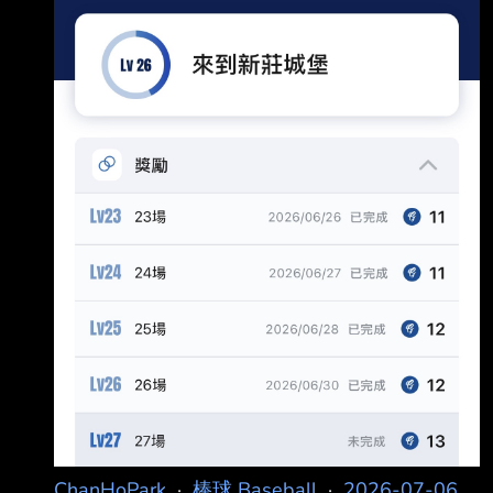
社團造謠：「Wbc中華隊承認打假球？」，中華
霹靂舞、跆拳道及電競等3項
職業棒球大聯盟獲知後提 告，新北地院法官審理
後依刑法散布文字誹謗罪，判處張男拘役15日，
得易科罰金1萬 5000元，可上訴。 法官審理認
為，中華職棒成立初期曾爆發假球事件，近年已
逐步實施防賭機制、落實球員 法治教育，並擺脫
假球陰霾，張男僅因不滿賽果，恣意散布足以毀
損中華職
ChanHoPark
·
棒球 Baseball
·
2026-07-06