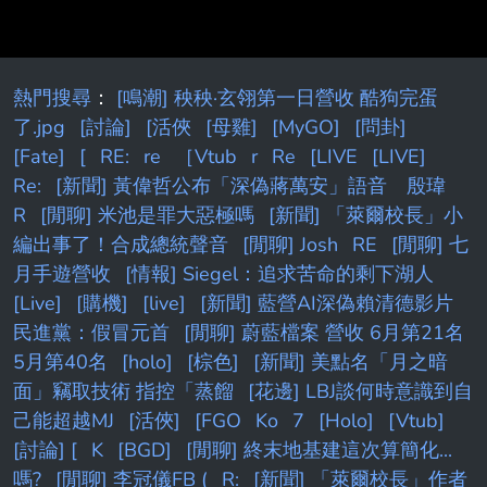
喝斥「為什麼要摸我？」引發現場關注。男子未
作任何回應，女子友人立即 報警處理，警方將
雙方帶回派出所製作筆錄，並依性騷擾罪嫌移送
法辦。 購買周邊遭緊貼 網友發聲力挺 根據女
熱門搜尋
：
[鳴潮] 秧秧·玄翎第一日營收 酷狗完蛋
子於《Threads》發文，當天在天母棒球場商品
了.jpg
[討論]
[活俠
[母雞]
[MyGO]
[問卦]
部購買林襄及喜原的毛
[Fate]
[
RE:
re
［Vtub
r
Re
[LIVE
[LIVE]
Re:
[新聞] 黃偉哲公布「深偽蔣萬安」語音 殷瑋
R
[閒聊] 米池是罪大惡極嗎
[新聞] 「萊爾校長」小
編出事了！合成總統聲音
[閒聊] Josh
RE
[閒聊] 七
月手遊營收
[情報] Siegel：追求苦命的剩下湖人
[Live]
[購機]
[live]
[新聞] 藍營AI深偽賴清德影片
民進黨：假冒元首
[閒聊] 蔚藍檔案 營收 6月第21名
5月第40名
[holo]
[棕色]
[新聞] 美點名「月之暗
面」竊取技術 指控「蒸餾
[花邊] LBJ談何時意識到自
己能超越MJ
[活俠]
[FGO
Ko
7
[Holo]
[Vtub]
[討論] [
K
[BGD]
[閒聊] 終末地基建這次算簡化...
嗎?
[閒聊] 李冠儀FB (
R:
[新聞] 「萊爾校長」作者