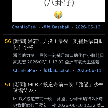
援的畫
ChanHoPark
·
棒球 Baseball
·
2026-06-16
56
[新聞] 潘若迪力挺！最後一刻補足缺口助
化仁小將
潘若迪力挺！最後一刻補足缺口助化仁小將赴日
高志宏 2026/06/11 12:02 亞洲有氧天王潘若迪
與各界跨界力挺，在最後一刻補足缺口，助花蓮
ChanHoPark
·
棒球 Baseball
·
2026-06-11
棒球小將順利成行！ 花蓮化仁國中棒球隊日前
受邀前往大谷翔平的故鄉——日本岩手縣盛岡市
51
[新聞] MLB／投道奇前一晚「路過」少棒
參加「名鐵盃國 際棒球邀請賽」，面對110萬元
球場待2小
的龐大赴日經費，一度面臨40萬元的資源斷層。
MLB／投道奇前一晚「路過」少棒球場待2小時
所幸在最 後關頭，潘若迪老師熱血牽線「賀眾
史肯斯給孩子夢幻一夜 2026-06-10 12:32 葉
牌」捐贈30萬元，本人更自掏腰包10萬元，以