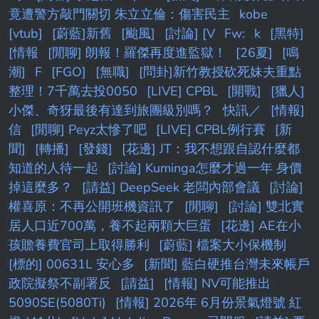
竟遭警方敲門關切 朱立立倫：傷害民主
kobe
[vtub]
[蔚藍]新舊
[颱風]
[討論] [V
Fw:
k
[黑特]
[情報
[閒聊] 朗報！羅傑再度進監獄！
[26夏]
[鳴
潮]
F
[FGO]
[無職]
[問卦]新竹教授砍死妹夫重點
整理！7千萬去投0050
[LIVE] CPBL
[開戰]
[獵人]
小傑、奇犽最後有達到旅團級別嗎？
快訊／
[情報]
信
[閒聊] Peyz太慘了吧
[LIVE] CPBL例行賽
[新
聞]
[轉播]
[發錢]
[花邊] JT：我不想跟自認什麼都
知道的人待一起
[討論] Kuminga怎麼才過一年 身價
掉這麼多？
[請益] DeepSeek 老闆內部會議
[討論]
權喜原：不再公開班機資訊了
[閒聊]
[討論] 雙北實
居人口近700萬，養不起兩顆大巨蛋
[花邊] AE在小
孩贍養費官司上取得勝利
[蔚藍] 檔案大小保機制
[標的] 00631L 安心多
[新聞] 藍白硬推台灣未來帳戶
政院擬祭不副署反
[請益]
[情報] NV可能推出
5090SE(5080Ti)
[情報] 2026年 6月份景氣燈號 紅