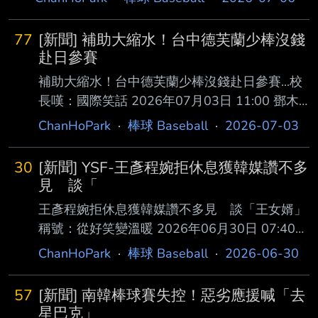
77
[新聞] 補助大縮水！台中德芙蘭少棒沒錢
赴日參賽
補助大縮水！台中德芙蘭少棒沒錢赴日參賽...校
長嘆：國際笑話 2026年07月03日 11:00 鄧木
卿 台中市和平區德芙蘭國小棒球隊今年4月榮獲
ChanHoPark
·
棒球 Baseball
·
2026-07-03
全國軟式少棒錦標賽冠軍，7月底代表台灣要 前
往日本參加世界軟式少棒錦標賽（IBA），不
30
[新聞] YSF-王彥程婉拒休息獲韓媒讚不多
料，以往體育署時代是補助150萬元，升格 運動
見 談「
部卻陡降只補助13萬2千元，校長古金益感嘆，
王彥程婉拒休息獲韓媒讚不多見 談「王女婿」
當初辛苦拿到冠軍盃，如今卻得自己 募款，目
稱號：從好笑變溫暖 2026年06月30日 07:40
前資金缺口還有60萬，他還是努力募款，萬一到
楊舒帆 台灣左投王彥程本季以亞洲外援身分在
ChanHoPark
·
棒球 Baseball
·
2026-06-30
時出不了國，台灣恐怕成了國際 笑話。 古金益
韓職發光發熱，近期接受韓媒訪問時談到，韓華
說，學生們非常努力，從全國226支球隊中，一
球 迷稱他為「王女婿」，起初覺得這個稱呼很
路過關斬將，最
57
[新聞] 南韓棒球賽失控！惡劣應援喊「去
好笑，如今卻感受到滿滿溫暖；他也分享，曾
星巴克」