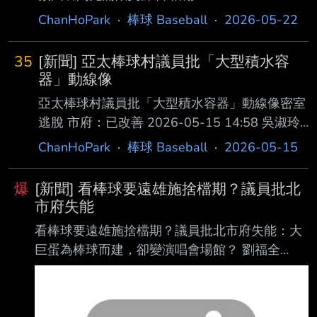
反觀日本打者們，正用打擊制霸大聯盟，得從
19:39:05 中華職棒統一7-ELEVEn獅近期打擊端
ChanHoPark
·
棒球 Baseball
·
2026-05-22
OPS+與wRC+認清現實吧...」 日本打者成績出
低迷，團隊打擊率2成37僅贏過樂天桃猿，雖然
眾 村上宗隆、岡本和真表現驚豔 日本打者方
還在A 段班，但打線若不甦醒，隨時會被後方的
面，除了大谷翔平
35
[新聞] 亞太棒球村議員批「大型積水容
台鋼雄鷹超越。獅隊總教練林岳平今（21）日直
器」動線像
言，過往的主力選手邱智呈、林佳緯以及潘傑楷
亞太棒球村議員批「大型積水容器」動線像密室
目前還不夠活躍，需要寄望近況好以及年 輕選
逃脫 市府：已改善 2026-05-15 14:58 吳淑玲
手，不過談到陳傑憲、蘇智傑時，餅總一時順
台南市議員周嘉韋今市政總質詢針對亞太棒球村
ChanHoPark
·
棒球 Baseball
·
2026-05-15
口，差點脫口說出「林安可」，讓現場 嚴肅的
使用安全、排水設計及動線規劃提出質疑 ，指
氣氛充滿歡笑聲。 獅隊打線近況低迷 林岳
出球場啟用後陸續出現積水、動線壅塞及防滑不
平：「寄望狀況好、年
爆
[新聞] 看棒球要遠雄施捨檔期？議員批北
足等問題，甚至被外界戲稱為「大型 積水容
市府失能
器」，質疑排水設計是否存在問題，球場動線混
看棒球要遠雄施捨檔期？議員批北市府失能：大
亂，「滿場時人根本走不出去」要 求市府全面
巨蛋為棒球而建，卻變演唱會場館？ 劉福全
檢討並落實改善。 對此，市府體育局表示，相
2026.05.11 13:15 台北大巨蛋場次安排引發爭
關積水問題在隔日已完成改善，是因降雨導致內
議，台北市體育局表示，「職棒假日場次沒有減
野紅土流失， 之後淤積在排水孔道，造成宣洩
少」，民進黨 台北市議員簡舒培秀出數據指出，
不順，目前已完成清理作業，後續