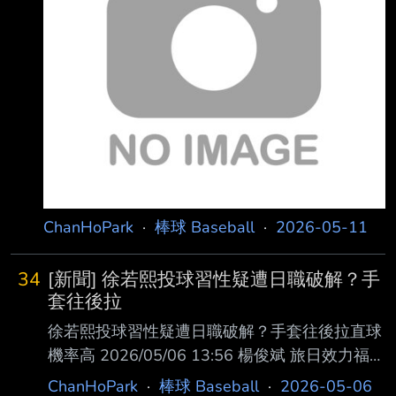
假日職棒場次從38場降到30場，快變成演唱會場
館？她 強調，台北大巨蛋為棒球而建，而職棒能
打幾場，竟要看球團和遠雄怎麼談？痛批主管機
關失能，要求盤點中職賽季場次，讓棒球回到主
場。 簡舒培指出，台北大巨蛋的設立初衷很清
楚：發展棒球、培養職業運動市場、承接國際賽
事，但她日前在教育文
ChanHoPark
·
棒球 Baseball
·
2026-05-11
34
[新聞] 徐若熙投球習性疑遭日職破解？手
套往後拉
徐若熙投球習性疑遭日職破解？手套往後拉直球
機率高 2026/05/06 13:56 楊俊斌 旅日效力福岡
軟銀鷹（Fukuoka SoftBank Hawks）的台灣投
ChanHoPark
·
棒球 Baseball
·
2026-05-06