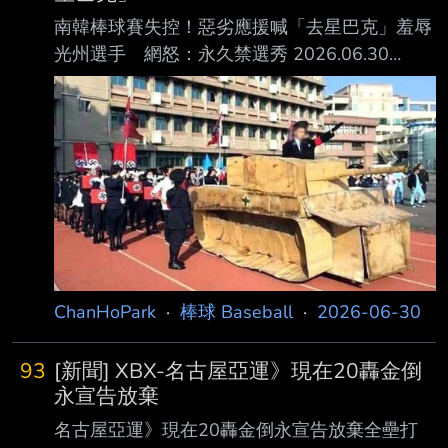
在客場遠征時於餐廳遇到球迷，對方默默替他結
南韓棒球賽失控！惡劣應援喊「去星巴克」羞辱
帳，讓他相當感動。 韓媒《日刊體育》以「以
光州選手 網怒：永久禁選秀 2026.06.30
『王女婿』身分生活的男人王彥程：一開始覺得
11:50 吳妍 南韓高中棒球聯賽爆發嚴重歧視與言
好笑，現在感到 溫暖」為題，《MyDaily》則以
語嘲諷爭議，引發社會輿論強烈撻伐。昨（29
「『不想休息』婉拒金卿文的照顧，王彥程韓華
日）在 首爾舉行的第81屆青龍旗全國高中棒球
第一思維 ，這樣的亞援真的
錦標賽中，由首爾培材高中對陣光州第一高中。
不 料在比賽進行到8局上半、培材高中以6比2領
先時，休息區內竟有多位培材高中的學生球
員，集體朝著光州一高的休息區惡意大喊：「該
去星巴克了吧！」「該走了該走了，去星 巴克
吧！」。 《韓聯社》報導，這番看似莫名其妙
ChanHoPark
·
棒球 Baseball
·
2026-06-30
的發言，實則指向了上月在南韓
93
[新聞] XBX-名古屋亞運》現在20轟金倒
永宣告放棄
名古屋亞運》現在20轟金倒永宣告放棄全壘打