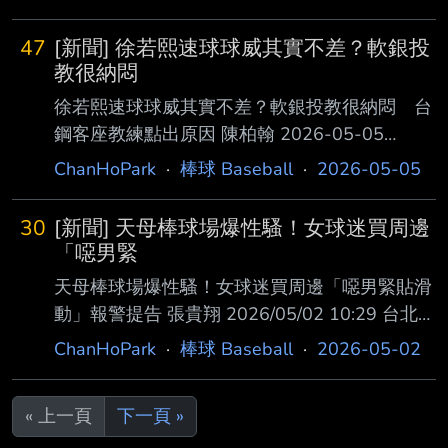
手徐若熙（Hsu Jo-Hsi）日前 在日職一軍再度遭
遇震撼教育，4日對西武獅（Saitama Seibu
47
[新聞] 徐若熙速球球威其實不差？軟銀投
Lions）先發僅投4局便被 敲14安，包括2發全壘
教很納悶
打，狂失7分，連續兩場先發遭對手重擊，球團
徐若熙速球球威其實不差？軟銀投教很納悶 台
隨後決定將他下放二 軍，進行無限期調整。 徐
鋼客座教練點出原因 陳柏翰 2026-05-05
若熙自4月中旬面對歐力士猛牛（Orix
13:19:58 效力日本職棒（NPB）福岡軟銀鷹隊
ChanHoPark
·
棒球 Baseball
·
2026-05-05
Buffaloes）遭提前打退場後，原盼藉由重返一
「龍之子」徐若熙昨（4）日先發面對埼玉西武
軍止跌
獅隊， 僅投4局就狂失7分，被敲出14安，更被
30
[新聞] 天母棒球場爆性騷！女球迷買周邊
西武隊洋砲奈文（Tyler Nevin）敲出2轟，今
「噁男緊
（5 ）日遭下放二軍調整。徐若熙前役速球飆出
天母棒球場爆性騷！女球迷買周邊「噁男緊貼滑
157公里，卻頻頻挨打，台鋼雄鷹客座教練平 石
動」報警提告 張貴翔 2026/05/02 10:29 台北市
洋介與軟銀隊投手教練倉野信次都認為徐若熙前
一名30多歲女子1日下午在天母棒球場觀看球賽
ChanHoPark
·
棒球 Baseball
·
2026-05-02
役球威並不差，如果不找出被狂轟的原 因，後
時，於販賣部選購週邊商品時遭遇 性騷擾事
續的改善也會非常困難。 徐若熙遭西武隊暴
件。當她經過一名男子身旁時，男子突然以右手
打 今日被下
« 上一頁
下一頁 »
背貼著其左手臂自上而下觸摸， 女子隨即大聲