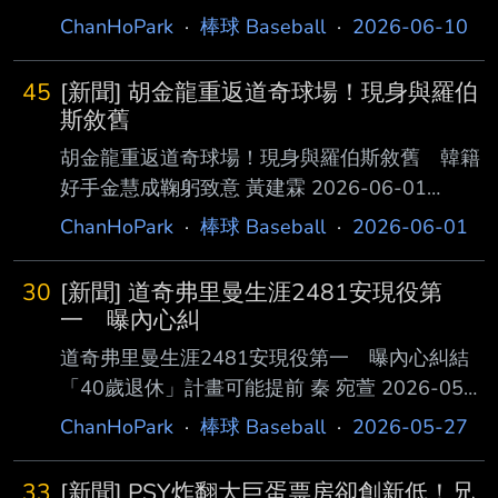
姵妤 海盜隊王牌投手史肯斯（Paul Skenes）今
ChanHoPark
·
棒球 Baseball
·
2026-06-10
關鍵力 量補足最後一刻的經費缺口。 這場圓夢
天先發出戰道奇隊繳出優質先發，投6局失2分
計畫充滿基層溫情，除了選手家長自籌、學校同
、送出7次三振，無關勝敗；而在登板的前一
仁樂捐、甚至有學生
45
[新聞] 胡金龍重返道奇球場！現身與羅伯
晚，史肯斯是在少棒球場所度過，因為不經 意
斯敘舊
的「路過」，為匹茲堡少棒孩子們送上難忘的一
胡金龍重返道奇球場！現身與羅伯斯敘舊 韓籍
夜。 史肯斯昨晚剛過七點時，開車在高速公路
好手金慧成鞠躬致意 黃建霖 2026-06-01
上，途中看到Ingomar Franklin Park Little
10:48:01 前台灣旅美職棒好手、剛於2025年球
ChanHoPark
·
棒球 Baseball
·
2026-06-01
League所使用的球場Vestal Field燈還亮著，臨
季結束後正式退休的「棒球先生」胡金龍，在個
時決定前往球
人社 群媒體上驚喜轉發了一段前往美國職棒洛
30
[新聞] 道奇弗里曼生涯2481安現役第
杉磯道奇隊主場的影片。畫面中胡金龍與現任總
一 曝內心糾
教練羅伯斯（Dave Roberts）相談甚歡，而道奇
道奇弗里曼生涯2481安現役第一 曝內心糾結
隊韓籍野手金慧成也主動過來和前輩打招 呼，
「40歲退休」計畫可能提前 秦 宛萱 2026-05-
展現禮貌和尊重。 道奇傳奇敘舊 羅伯斯親切
27 洛杉磯道奇隊一壘手弗里曼（Freddie
ChanHoPark
·
棒球 Baseball
·
2026-05-27
互動 胡金龍2003年被洛杉磯道奇隊隊簽下，曾
Freeman）多年來以穩定的打擊表現，成為當代
在2007年至2010年期間升上大聯盟，，是台灣
最 受尊敬的打者之一。原本將「打到40歲」與
史
33
[新聞] PSY炸翻大巨蛋票房卻創新低！兄