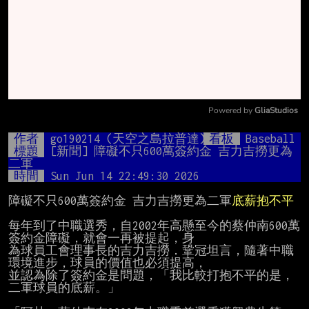
Powered by 
GliaStudios
Mute
作者
go190214 (天空之島拉普達)
看板
Baseball
標題
[新聞] 障礙不只600萬簽約金 吉力吉撈更為
二軍
時間
Sun Jun 14 22:49:30 2026
障礙不只600萬簽約金 吉力吉撈更為二軍
底薪抱不平
每年到了中職選秀，自2002年高懸至今的蔡仲南600萬
簽約金障礙，就會一再被提起，身

為球員工會理事長的吉力吉撈．鞏冠坦言，隨著中職
環境進步，球員的價值也必須提高，

並認為除了簽約金是問題，「我比較打抱不平的是，
二軍球員的底薪。」
