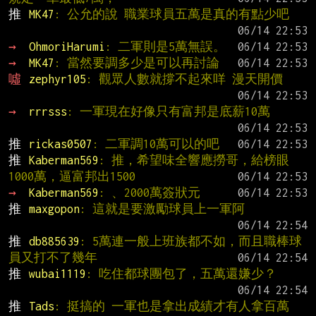
推 
MK47
: 公允的說 職業球員五萬是真的有點少吧
→ 
OhmoriHarumi
: 二軍則是5萬無誤。
→ 
MK47
: 當然要調多少是可以再討論
噓 
zephyr105
: 觀眾人數就撐不起來咩 漫天開價
→ 
rrrsss
: 一軍現在好像只有富邦是底薪10萬
推 
rickas0507
: 二軍調10萬可以的吧
推 
Kaberman569
: 推，希望味全響應撈哥，給榜眼
1000萬，逼富邦出1500
→ 
Kaberman569
: 、2000萬簽狀元
推 
maxgopon
: 這就是要激勵球員上一軍阿
推 
db885639
: 5萬連一般上班族都不如，而且職棒球
員又打不了幾年
推 
wubai1119
: 吃住都球團包了，五萬還嫌少？
推 
Tads
: 挺搞的 一軍也是拿出成績才有人拿百萬 