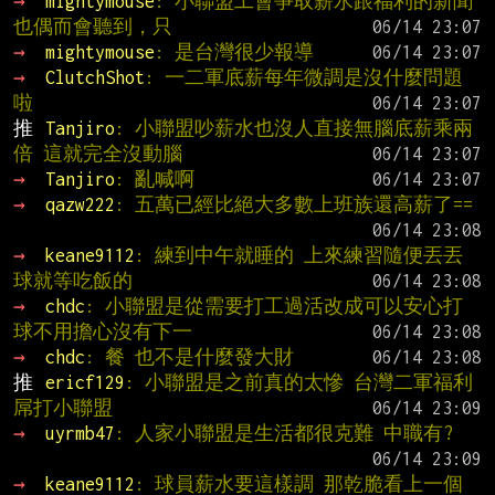
→ 
mightymouse
: 小聯盟工會爭取薪水跟福利的新聞
也偶而會聽到，只
→ 
mightymouse
: 是台灣很少報導
→ 
ClutchShot
: 一二軍底薪每年微調是沒什麼問題
啦
推 
Tanjiro
: 小聯盟吵薪水也沒人直接無腦底薪乘兩
倍 這就完全沒動腦
→ 
Tanjiro
: 亂喊啊
→ 
qazw222
: 五萬已經比絕大多數上班族還高薪了==
→ 
keane9112
: 練到中午就睡的 上來練習隨便丟丟
球就等吃飯的
→ 
chdc
: 小聯盟是從需要打工過活改成可以安心打
球不用擔心沒有下一
→ 
chdc
: 餐 也不是什麼發大財
推 
ericf129
: 小聯盟是之前真的太慘 台灣二軍福利
屌打小聯盟
→ 
uyrmb47
: 人家小聯盟是生活都很克難 中職有?
→ 
keane9112
: 球員薪水要這樣調 那乾脆看上一個