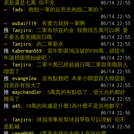
底薪還是七萬 你不先
→ 
Tads
: 抱怨一軍的反而先抱怨二軍的？
→ 
wubai1119
: 有實力就拼一軍啊
推 
Tanjiro
: 二軍有領簽約金 我覺得五萬可以啊 要
不要去看美國跟日職
→ 
Tanjiro
: 的二軍薪水
推 
Kaberman569
: 當年劉基鴻沒破的600萬，就從今
年讓榜眼開始破吧！
→ 
Tanjiro
: 二軍十萬已經超越日職二軍跟美職新人
聯盟了
推 
evangelew
: 這有點難吧 本來小聯盟跟大聯盟薪
資差距有很大了
推 
maychandler
: 5萬真的有點低了，億元合約都好
幾張了
推 
a45
: 10萬的依據是什麼?為什麼不是其他數字?
→ 
Tanjiro
: 球員理事長幫球員爭取可以理解 但不
是亂喊
推 
cena0605
: 4萬美金就出去的人在叫什麼