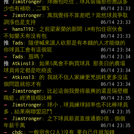
推 
Jimstronger
: 球團包吃住，球具裝備那些應該多
少也有補助，二軍5
→ 
Jimstronger
: 萬我覺得不算差吧？當然球員爭取
調漲也是支持
→ 
hans7192
: 之前梁家榮的新聞 LM有扣住宿伙食 
不知樂天有沒有包
推 
Tads
: 隨便喊來讓人砍那是有本錢的人才能做的 
你球員工會有這個屁
→ 
Tads
: 股嗎？
推 
Atkins13
: 如果5萬會不夠買球具 那美日的農場
球員肯定都是吃樹皮
→ 
Atkins13
: 的 我就不信人家練更兇損耗更多沒這
個問題就你才有
→ 
Jimstronger
: 比起這個我覺得最爽的還是隔壁棚
職籃，經濟規模比棒
→ 
Jimstronger
: 球小，球員練球頻率也不比棒球員
多，結果兩聯盟惡鬥
→ 
Jimstronger
: 之下球員薪資直接通膨2倍，個個
年薪千萬
→ 
chdc
: 一般宿舍(2人)沒有 要自己住就加錢