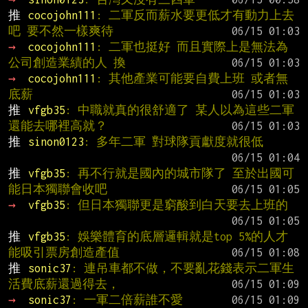
推 
cocojohn111
: 二軍反而薪水要更低才有動力上去
吧 要不然一樣爽待
→ 
cocojohn111
: 二軍也挺好 而且實際上是無法為
公司創造業績的人 換
→ 
cocojohn111
: 其他產業可能要自費上班 或者無
底薪
推 
vfgb35
: 中職就真的很舒適了 某人以為這些二軍
還能去哪裡高就？
推 
sinon0123
: 多年二軍 對球隊貢獻度就很低
推 
vfgb35
: 再不行就是國內的城市隊了 至於出國可
能日本獨聯會收吧
→ 
vfgb35
: 但日本獨聯更是窮酸到白天要去上班的
推 
vfgb35
: 娛樂體育的底層邏輯就是top 5%的人才
能吸引票房創造產值
推 
sonic37
: 連吊車都不做，不要亂花錢表示二軍生
活費底薪還過得去，
→ 
sonic37
: 一軍二倍薪誰不愛