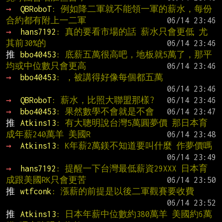
→ 
QBRoboT
: 例如降二軍就不能領一軍的薪水，每份
合約都有附上一二軍
→ 
hans7192
: 真的要看市場的話 薪水只會更低 尤
其前30%的
推 
bbo40453
: 底薪五萬很高吧，地板就5萬了，那平
均或中位數只會更高
→ 
bbo40453
: ，被講得好像每個都五萬
→ 
QBRoboT
: 薪水，比照大聯盟那樣?
→ 
bbo40453
: 果然數學不會就是不會
推 
Atkins13
: 有大聰明說台灣5萬圓夢價 那日本育
成年薪240萬羊 美國R
→ 
Atkins13
: K年薪2萬鎂不知道要叫什麼 作夢價嗎
→ 
hans7192
: 提醒一下台灣最低薪資29XXX 日本育
成跟美國RK只會更苦
推 
wtfconk
: 漲薪的前提是以後二軍觀賽要收費
推 
Atkins13
: 日本年薪中位數約380萬羊 美國約6萬