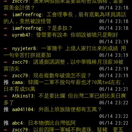
→ 
zxcc79
: 澳來啊假蘋果還要裝哈密瓜價格，還要
當美金計價？
→ 
iamfreefrog
: 工會理事長，最有底氣為球員講話
的人，竟然被說怪聲
→ 
iamfreefrog
: ？是多奴？
→ 
uyrmb47
: 發聲要有說本 你胡說被噴只是剛好
→ 
nyyjeter8
: 一軍幾千 上億人家打出來的成績 用
一句辛苦打拼就要加
→ 
zxcc79
: 講通膨講調整，以中華職棒月頂薪30被
當頂尖
→ 
zxcc79
: 現在複數年破億怎不提？
推 
cama
: 韓國一二軍不脫勾年薪也才70萬twd左右，
日本育成5X萬
→ 
Atkins13
: 不是要比爛 但台灣二軍已經比美日爽
多了
推 
aa041104
: 外面上班族隨便都有五萬？
推 
abc4
: 日本物價比台灣低阿
→ 
zxcc79
: 以前四隊一軍喊不夠遺珠、疑豬  要五