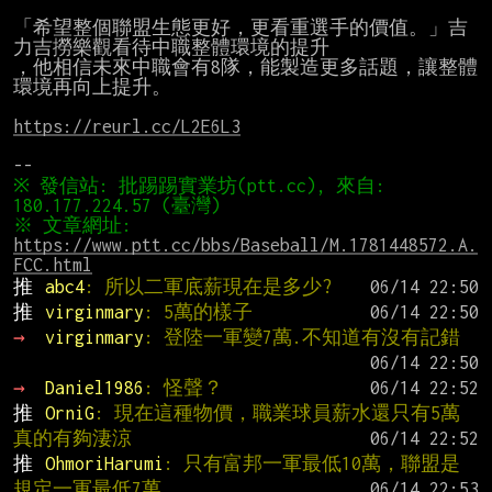
「希望整個聯盟生態更好，更看重選手的價值。」吉
力吉撈樂觀看待中職整體環境的提升

，他相信未來中職會有8隊，能製造更多話題，讓整體
環境再向上提升。

https://reurl.cc/L2E6L3
※ 發信站: 批踢踢實業坊(ptt.cc), 來自: 
※ 文章網址: 
https://www.ptt.cc/bbs/Baseball/M.1781448572.A.
FCC.html
推 
abc4
: 所以二軍底薪現在是多少?
推 
virginmary
: 5萬的樣子
→ 
virginmary
: 登陸一軍變7萬.不知道有沒有記錯
→ 
Daniel1986
: 怪聲？
推 
OrniG
: 現在這種物價，職業球員薪水還只有5萬
真的有夠淒涼
推 
OhmoriHarumi
: 只有富邦一軍最低10萬，聯盟是
規定一軍最低7萬，