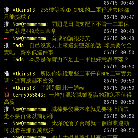
推 
Atkins13
: 255樓等等XD CPBL的二軍仔連去RK都
只能撿球了
推 
NowQmmmmmmmm
: 問題是日職支配下不管一二軍保
障年薪是440萬日圓拿
→ 
NowQmmmmmmmm
: 育成的講很好笑
推 
Tads
: 自己沒實力上來還要墮落的話 球員要付全
責吧  薪水低這件事
→ 
Tads
: 本身是你實力不足上一軍也好意思墮落？
推 
Atkins13
: 所以你是說那些二軍仔有NPB二軍實力
嗎？連育成都不會簽
→ 
Atkins13
: 了就別亂比一通ww
噓 
terry955048
: 一堆打混沒職業意識的雜魚不值得
高薪
推 
NowQmmmmmmmm
: 職棒要發展本來就是要往上面去
走不要再像以前那樣
→ 
NowQmmmmmmmm
: 比爛沉淪了台灣就一個職業運動
可以看在那五萬就好
→ 
NowQmmmmmmmm
: 的人大概月薪也只有兩三萬