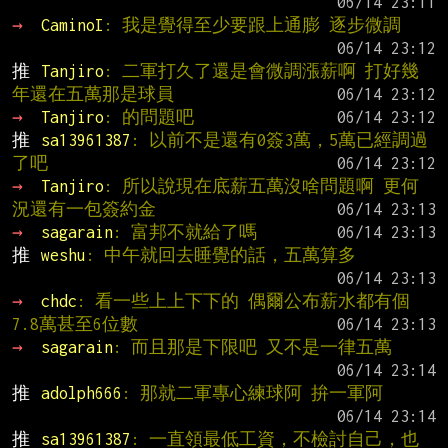
→ 
CaminoI
: 我是覺得至少要跟上通膨 逐步微調
推 
Tanjiro
: 二軍打久了還是會微調漲薪啊 打好幾
年還在五萬那是球員
→ 
Tanjiro
: 的問題吧
推 
sa13961387
: 以前不是還有0簽3萬，5萬已經調過
了吧
→ 
Tanjiro
: 所以說現在底薪五萬沒啥問題啊 更何
況還有一包簽約金
→ 
sagarain
: 富邦不就給了嗎
推 
weshu
: 中午就回去睡覺的話，五萬算多
→ 
chdc
: 看一些上上下下的 偶爾公布薪水都有個
7.8萬甚至6位數
→ 
sagarain
: 而且那是下限吧 又不是一律五萬
推 
adolph666
: 那就二軍專心練球阿 拚一軍阿
推 
sa13961387
: 一直領最低工資，不檢討自己，也