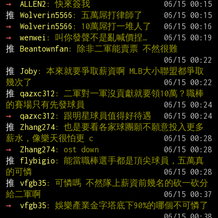
→ 
ALLEN2
: 快來簽我
推 
Wolverin5566
: 五萬屌打律師了
→ 
Wolverin5566
: 10萬屌打一堆人了
→ 
wenwei
: 叫你發聲不是亂喊價捏…
推 
Beantownfan
: 除非二軍能賣票 不然很難
推 
Joby
: 本來就要爭取薪資啊 MLB大小聯盟都爭取
幾次了
推 
qazxc312
: 二軍對一軍沒貢獻就要領10萬？職棒
的賽場只有先發球員
→ 
qazxc312
: 跟明星球員值得好待遇
推 
Zhang274
: 也是要看各家球團願不願意投入更多
薪水，像樂天很怕更 c
→ 
Zhang274
: ost down
推 
flybigio
: 能當職棒選手都是頂尖球員，五萬真
的可憐
推 
vfgb35
: 可憐嗎 不然隊上薪資前幾名的砍一砍分
給二軍啊
→ 
vfgb35
: 娛樂產業金字塔底下90%的哪個不可憐了