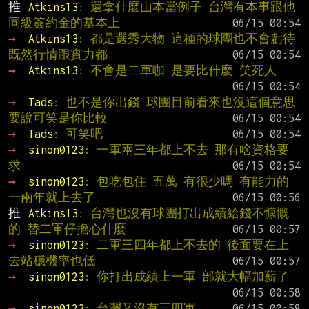
推 
Atkins13
: 還拿什麼山本當例子 台灣有本事跟他
同級簽約金的基本上
→ 
Atkins13
: 都是選秀大物 這種的球團也不會虧待 
既然行情跟實力都
→ 
Atkins13
: 不會是二軍咖 是要比什麼 笑死人
→ 
Tads
: 也不是你出錢 球團目前看來也沒這個意思 
要說可笑是你比較
→ 
Tads
: 可笑吧
→ 
sinon0123
: 一軍兩三年都上不去 那有啥資格要
求
→ 
sinon0123
: 包吃包住 五萬 有很少嗎 有能力的 
一兩年就上去了
推 
Atkins13
: 台灣也沒有球團打出成績給錢不慷慨
的 替二軍仔擔心什麼
→ 
sinon0123
: 二軍三四年都上不去的 後面要在上
去站穩機率也低
→ 
sinon0123
: 你打出成績上一軍 部就大幅加薪了
→ 
sinon0123
: 台灣又沒有三四軍