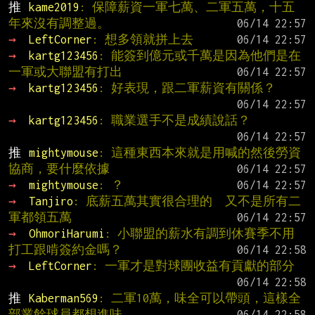
推 
kame2019
: 保障薪資一軍七萬、二軍五萬，十五
年來沒有調整過。
→ 
LeftCorner
: 想多領就拼上去
→ 
kartg123456
: 能簽到億元或千萬是因為他們是在
一軍或大聯盟有打出
→ 
kartg123456
: 好表現，跟二軍薪資有關係？
→ 
kartg123456
: 職業選手不是成績說話？
推 
mightymouse
: 這種東西本來就是用喊的然後勞資
協商，要什麼依據
→ 
mightymouse
: ？
→ 
Tanjiro
: 底薪五萬其實很合理的  又不是所有二
軍都領五萬
→ 
OhmoriHarumi
: 小聯盟的薪水有調到休賽季不用
打工跟啃簽約金嗎？
→ 
LeftCorner
: 一軍才是對球團收益有貢獻的部分
推 
Kaberman569
: 二軍10萬，味全可以帶頭，這樣全
部業餘球員都想進味