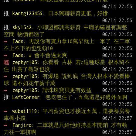
推 
kartg123456
: 日本獨聯薪資更低，好慘
推 
sky1542
: 小聯盟都調高薪資 中職的確是有調整
空間 物價都漲了
→ 
Tads
: 再說你有實力拿10萬早就上一軍了 在二軍
不上不下的也想領10
→ 
Tads
: w 會不會過太爽
噓 
zephyr105
: 你看看 古林 若c這種球星 根本留不
住 出賽了觀眾也沒
→ 
zephyr105
: 有爆場 說到底 台灣人根本不愛看棒
球 還不如花年薪千萬
→ 
zephyr105
: 請珠珠寶貝更有效益
推 
LeftCorner
: 包吃包住了，五萬還是好過外面啊
→ 
wubai1119
: 平均薪資也才接近五萬，還要養房養
車養小孩
→ 
Tanjiro
: 二軍就是只給他維持基本開銷 才有動
力往一軍拼啊