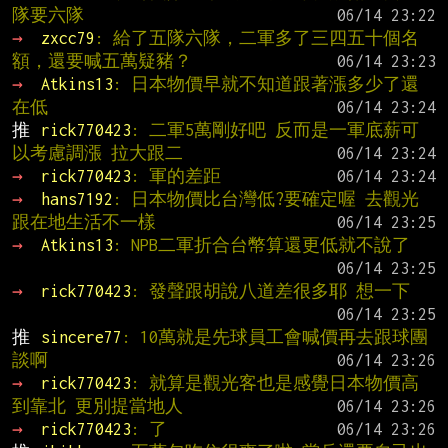
隊要六隊
→ 
zxcc79
: 給了五隊六隊，二軍多了三四五十個名
額，還要喊五萬疑豬？
→ 
Atkins13
: 日本物價早就不知道跟著漲多少了還
在低
推 
rick770423
: 二軍5萬剛好吧 反而是一軍底薪可
以考慮調漲 拉大跟二
→ 
rick770423
: 軍的差距
→ 
hans7192
: 日本物價比台灣低?要確定喔 去觀光
跟在地生活不一樣
→ 
Atkins13
: NPB二軍折合台幣算還更低就不說了
→ 
rick770423
: 發聲跟胡說八道差很多耶 想一下
推 
sincere77
: 10萬就是先球員工會喊價再去跟球團
談啊
→ 
rick770423
: 就算是觀光客也是感覺日本物價高
到靠北 更別提當地人
→ 
rick770423
: 了