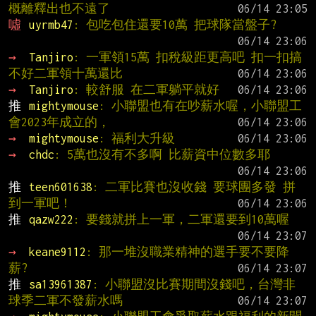
概離釋出也不遠了
噓 
uyrmb47
: 包吃包住還要10萬 把球隊當盤子?
→ 
Tanjiro
: 一軍領15萬 扣稅級距更高吧 扣一扣搞
不好二軍領十萬還比
→ 
Tanjiro
: 較舒服 在二軍躺平就好
推 
mightymouse
: 小聯盟也有在吵薪水喔，小聯盟工
會2023年成立的，
→ 
mightymouse
: 福利大升級
→ 
chdc
: 5萬也沒有不多啊 比薪資中位數多耶
推 
teen601638
: 二軍比賽也沒收錢 要球團多發 拼
到一軍吧！
推 
qazw222
: 要錢就拼上一軍，二軍還要到10萬喔
→ 
keane9112
: 那一堆沒職業精神的選手要不要降
薪?
推 
sa13961387
: 小聯盟沒比賽期間沒錢吧，台灣非
球季二軍不發薪水嗎