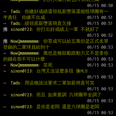
→ 
Tads
: 你繳好成績還領低薪墮落還能怪球團有一
半責任  你繳不出成
→ 
Tads
: 績領底薪墮落簡直欠揍
推 
sinon0123
: 你打出好成績上一軍 不就好了
推 
NowQmmmmmmmm
: 你育成可以給五萬但是正式名單
登錄的二軍球員給到十
→ 
NowQmmmmmmmm
: 萬也是種鼓勵跟動力又不是拿你
的錢在那不可以什麼
→ 
NowQmmmmmmmm
: 笑死
→ 
sinon0123
: 台灣又沒這麼多段 像MLB
→ 
Tads
: 用這種說法要求二軍加薪簡直可笑
→ 
sinon0123
: 而且 如果要調 六球團早全調了
→ 
sinon0123
: 是你是老闆 還是六球團是老闆