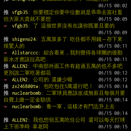
推 
vfgb35
: 你要穩定你要中位數就是乖乖去當社畜 
但大富大貴就不要想
→ 
vfgb35
: 了 這個世界沒有在讓你既要且要的
推 
shigeno24
: 五萬算多了 吃住都不用錢～存下來
很驚人的
→ 
Allstarccc
: 綜合看來，我到覺得各球團的後勤
薪水才應該拉高吧
推 
ALLEN2
: 中南部外面工作有超過五萬的也不多吧 
更別說二軍吃著都花
→ 
ALLEN2
: 公司的 還嫌少喔
推 
zx246800tw
: 包吃包住5萬還行吧！
推 
nuclearbomb
: 二軍球員應該改成無薪且每個月要
自費上繳一定金額供
→ 
nuclearbomb
: 養一軍，這樣才有鬥志升上去
推 
ALLEN2
: 我也想領五萬吃住公司 還可以每天打球 
上下班準時 辜老闆