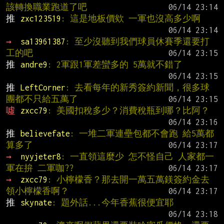
該轉換職業跑道了吧
推 
zxc123519
: 這是地板價欸 一軍也沒高多少啊
→ 
sa13961387
: 至少沒聽到我們球員休賽季還要打
工的吧
推 
andre9
: 2軍跟1軍差蠻多的 5萬就不錯了
推 
LeftCorner
: 去看每年的新秀簽約新聞，很多球
團都不只給五萬了
噓 
zxcc79
: 美國扣稅多少？消費稅瓶到哪？比阿？
推 
believefate
: 一堆二軍連壘包都不會跑 給5萬都
算多了
→ 
nyyjeter8
: 一直領這麼少 怎不怪自己 人家都一
軍在拚 二軍咖??
→ 
zxcc79
: 小檸檬香？那去開一萬五萬鎂簽約金去
領小檸檬香啊？
推 
skynate
: 題外話...今年香蕉很便宜耶