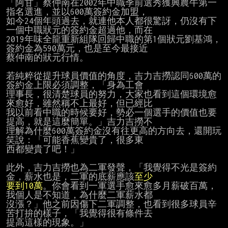
「阿甘」蔡仲南在2002年中職季前選秀獲興農牛第一
指名選進，並以600萬簽約金加盟，

如今24個年頭過去，就連他本人都很驚訝，仍沒有下
一個中職狀元的簽約金超過他，而在

2019年味全龍重新組隊回歸中職的第1個狀元劉基鴻，
簽約金為590萬元，也是至今最接近

蔡仲南的狀元行情。

若純粹從提升球員價值的角度，吉力吉撈認同600萬的
簽約金上限必須調整，「身為工會

理事長，很清楚球員的努力，大家也看到這個環境愈
來愈好，雖然稱不上最好，但已經比

我以前看中職的時候要好，勢必一個選手的價值也要
提高，就是這麼簡單。」吉力吉撈不

理解為什麼600萬簽約金沒有往更高的方向去，還開玩
笑說：「可能香蕉變貴了，很多東

西都變貴了吧！」

此外，吉力吉撈也為二軍發聲，「我覺得不光是簽約
金，薪水也是，二軍的底薪應該
要到10萬
。你會看到一軍選手愈來愈多月薪破百萬，
我個人是不知道，為什麼二軍薪水都

沒漲？」他之前因傷下二軍調整，也看到很多球員辛
苦打拚的樣子，「我覺得很有條件去

提高這樣的現象。」
