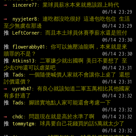
→ 
sincere77
: 業球員薪水本來就應該跟上時代
→ 
nyyjeter8
: 連吃都沒吃很好 這邊包吃包住 生活
至少無虞在那邊
推 
LeftCorner
: 而且本土球員休賽季薪水還是照付
推 
flowerabby01
: 你可以施壓油龍啊，本來就是來
贖罪的不是？
推 
Atkins13
: 二軍嫌少就出國啊 美日不要想了 至
少去CPB還可以虐菜吧
推 
Tads
: 一個隨便喊價人家就不會讓你上桌了 還想
討價還價？
→ 
uyrmb47
: 有良心就該知道二軍五萬相比其他國家
有多舒適了
推 
Tads
: 腳踏實地點人家可能還會考慮一下
→ 
chdc
: 問題現在就是高於水準了啊
推 
tommytgm
: 球具要自己花錢買的話5萬就太少了