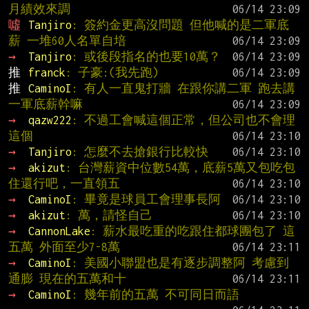
月績效來調
噓 
Tanjiro
: 簽約金更高沒問題 但他喊的是二軍底
薪 一堆60人名單自培
→ 
Tanjiro
: 或後段指名的也要10萬？
推 
franck
: 子豪:(我先跑)
推 
CaminoI
: 有人一直鬼打牆 在跟你講二軍 跑去講
一軍底薪幹嘛
→ 
qazw222
: 不過工會喊這個正常，但公司也不會理
這個
→ 
Tanjiro
: 怎麼不去搶銀行比較快
→ 
akizut
: 台灣薪資中位數54萬，底薪5萬又包吃包
住還行吧，一直領五
→ 
CaminoI
: 畢竟是球員工會理事長阿
→ 
akizut
: 萬，請怪自己
→ 
CannonLake
: 薪水最吃重的吃跟住都球團包了 這
五萬 外面至少7-8萬
→ 
CaminoI
: 美國小聯盟也是有逐步調整阿 考慮到
通膨 現在的五萬和十
→ 
CaminoI
: 幾年前的五萬 不可同日而語