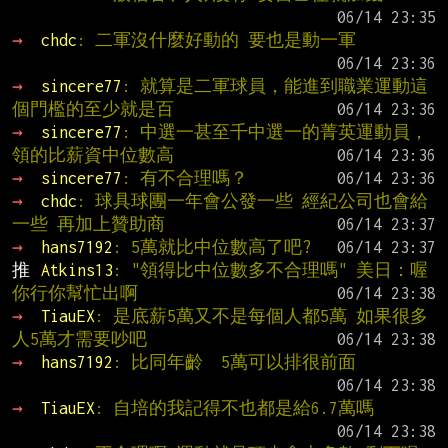
→ 
chdc
: 二軍沒什麼好動的 要也是動一軍
→ 
sincere77
: 就算是二軍球員，能進到職業運動這
個門檻的至少就是百
→ 
sincere77
: 中選一甚至千中選一的菁英運動員，
領的比薪資中位數高
→ 
sincere77
: 有不合理嗎？
→ 
chdc
: 球具球團一年會公發一些 經紀公司也會給
一些 再加上贊助商
→ 
hans7192
: 5萬就比中位數高了吧?
推 
Atkins13
: "領得比中位數多不合理嗎" 美日：喔
你行你幫忙出啊
→ 
TiauEX
: 是底薪5萬又不是每個人都5萬 如果很多
人5萬才需要吵吧
→ 
hans7192
: 比同年齡  5萬可以排很前面
→ 
TiauEX
: 自培的我記得不也都是給6.7萬嗎