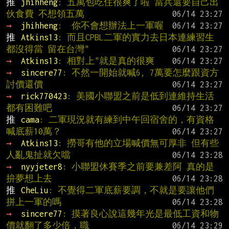
推 
jhihheng
: 五萬包吃住很爽了啦 當兵還要自己出
伙食費 不想領五萬
→ 
jhihheng
:  你不會想辦法上一軍喔
推 
Atkins13
: 而且CPBL二軍的實力去日本連練習生
都沒得當 留在台灣"
→ 
Atkins13
: 相對上"就是真的很爽
→ 
sincere77
: 不然一開始就喊6, 7萬要怎麼跟資方
討價還價
→ 
rick770423
: 美國小聯盟之前是低到連維持生活
都有困難吧
推 
cama
: 二軍現況就有練到中午回宿舍的，有資格
喊底薪10萬？
→ 
Atkins13
: 撈哥有他的立場喊價無可厚非 但有些
人亂鬼扯就欠噹
→ 
nyyjeter8
: 小聯盟休賽季之前要兼差阿 真的是
拚夢想上去
推 
CheLiu
: 不覺得二軍底薪要調，不就是要讓他們
拼上一軍的嗎
→ 
sincere77
: 摸著良心說這幾年光是最低工資和物
價就翻了多少倍，職