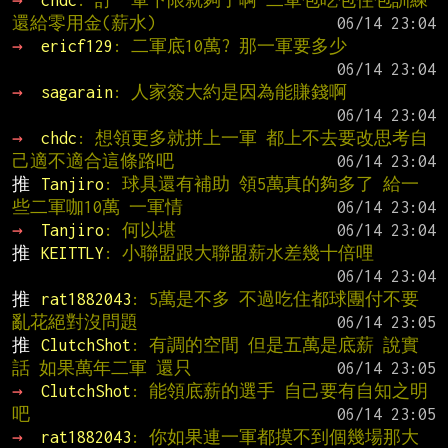
→ 
chdc
: 訂一軍下限就夠了啊 二軍包吃包住包訓練 
還給零用金(薪水)
→ 
ericf129
: 二軍底10萬? 那一軍要多少
→ 
sagarain
: 人家簽大約是因為能賺錢啊
→ 
chdc
: 想領更多就拼上一軍 都上不去要改思考自
己適不適合這條路吧
推 
Tanjiro
: 球具還有補助 領5萬真的夠多了 給一
些二軍咖10萬 一軍情
→ 
Tanjiro
: 何以堪
推 
KEITTLY
: 小聯盟跟大聯盟薪水差幾十倍哩
推 
rat1882043
: 5萬是不多 不過吃住都球團付不要
亂花絕對沒問題
推 
ClutchShot
: 有調的空間 但是五萬是底薪 說實
話 如果萬年二軍 還只
→ 
ClutchShot
: 能領底薪的選手 自己要有自知之明
吧
→ 
rat1882043
: 你如果連一軍都摸不到個幾場那大