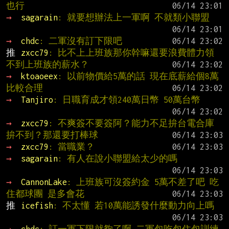
也行
→ 
sagarain
: 就要想辦法上一軍啊 不就類小聯盟
→ 
chdc
: 二軍沒有訂下限吧
推 
zxcc79
: 比不上上班族那你幹嘛還要浪費體力領
不到上班族的薪水？
→ 
ktoaoeex
: 以前物價給5萬的話 現在底薪給個8萬
比較合理
→ 
Tanjiro
: 日職育成才領240萬日幣 50萬台幣
→ 
zxcc79
: 不爽簽不要簽阿？能力不足拚台電合庫
拚不到？那還要打棒球
→ 
zxcc79
: 當職業？
→ 
sagarain
: 有人在說小聯盟給太少的嗎
→ 
CannonLake
: 上班族可沒簽約金 5萬不差了吧 吃
住都球團 是多會花
推 
icefish
: 不太懂 若10萬能誘發什麼動力向上嗎