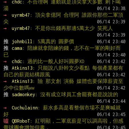
→ 
chdc
: 不合理啊 運動就是頂尖拿大多數 剩下喝
湯
→ 
uyrmb47
: 頂尖拿億阿 合理阿 誰跟你那些二軍頂
尖
→ 
uyrmb47
: 不是你出錢再那邊5萬太少 笑死人
推 
johnbill
: 5萬真的 圓夢價
推 
cama
: 陪練就拿陪練的錢，志不在一軍的剛好而
已
→ 
chdc
: 過的比一般人好叫圓夢XD
推 
Atkins13
: 只能說八卦幹文少看點 每個產業都有
自己的薪資結構跟風
→ 
Atkins13
: 險 那文創 演藝 媒體也要保障薪資至
少中位數嗎ww
推 
sadmonkey
: 沒有成立球員工會罷賽都是說說的
→ 
Cuchulainn
: 薪水多高是看整個市場不是爽喊就
好
噓 
QBRoboT
: 紅明顯，二軍底薪是可以調高啦，但感
覺球團會增加但書，