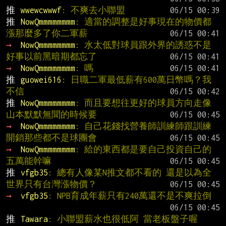
推 
wwewcwwwf
: 不爽去小聯盟
推 
NowQmmmmmmmm
: 適當的調整是好事現在的物價都
漲那麼多了你二軍薪
→ 
NowQmmmmmmmm
: 水太低對球員跟外界的誘惑不是
好事以前黑暗期都忘了
→ 
NowQmmmmmmmm
: 嗎
推 
guowei616
: 日職二軍最低薪有600萬日幣嗎？我
不信
推 
NowQmmmmmmmm
: 而且要想往更好的球員方向走像
山本默默無聞的時候要
→ 
NowQmmmmmmmm
: 自己花錢找營養師訓練師跟訓練
開銷那些都不是球團會
→ 
NowQmmmmmmmm
: 給的東西都是要自己投資自己的
五萬能幹嘛
推 
vfgb35
: 總有人像某N推文都不看的 還是以為全
世界只有台灣漲物價？
→ 
vfgb35
: NPB育成年薪只有240萬還不是不爽拉倒
推 
Tawara
: 小聯盟薪水也很低阿 當老板盤子喔