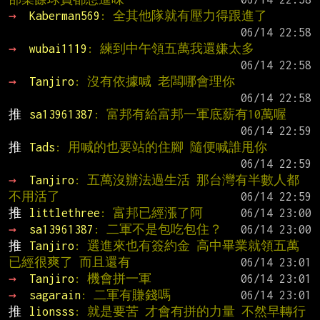
→ 
Kaberman569
: 全其他隊就有壓力得跟進了
→ 
wubai1119
: 練到中午領五萬我還嫌太多
→ 
Tanjiro
: 沒有依據喊 老闆哪會理你
推 
sa13961387
: 富邦有給富邦一軍底薪有10萬喔
推 
Tads
: 用喊的也要站的住腳 隨便喊誰甩你
→ 
Tanjiro
: 五萬沒辦法過生活 那台灣有半數人都
不用活了
推 
littlethree
: 富邦已經漲了阿
→ 
sa13961387
: 二軍不是包吃包住？
推 
Tanjiro
: 選進來也有簽約金 高中畢業就領五萬
已經很爽了 而且還有
→ 
Tanjiro
: 機會拼一軍
→ 
sagarain
: 二軍有賺錢嗎
推 
lionsss
: 就是要苦 才會有拼的力量 不然早轉行