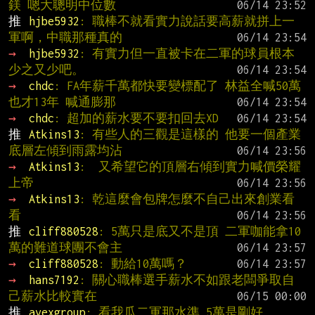
鎂 嗯大聰明中位數
推 
hjbe5932
: 職棒不就看實力說話要高薪就拼上一
軍啊，中職那種真的
→ 
hjbe5932
: 有實力但一直被卡在二軍的球員根本
少之又少吧。
→ 
chdc
: FA年薪千萬都快要變標配了 林益全喊50萬
也才13年 喊通膨那
→ 
chdc
: 超加的薪水要不要扣回去XD
推 
Atkins13
: 有些人的三觀是這樣的 他要一個產業
底層左傾到雨露均沾
→ 
Atkins13
:  又希望它的頂層右傾到實力喊價榮耀
上帝
→ 
Atkins13
: 乾這麼會包牌怎麼不自己出來創業看
看
推 
cliff880528
: 5萬只是底又不是頂 二軍咖能拿10
萬的難道球團不會主
→ 
cliff880528
: 動給10萬嗎？
→ 
hans7192
: 關心職棒選手薪水不如跟老闆爭取自
己薪水比較實在
推 
avexgroup
: 看我瓜二軍那水準 5萬是剛好