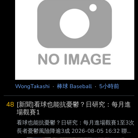
吉撈‧鞏冠 ＬＦ 陳傑憲 １Ｂ
朱育賢 １Ｂ 林子豪 ３Ｂ 劉基
鴻 ＤＨ 朱迦恩 ２Ｂ 劉俊緯
３Ｂ 潘傑楷 ＳＳ 張政禹 ２
Ｂ 全紹凱 ＲＦ 王順和 Ｃ
陳重羽 Ｃ 林辰勳 ＳＳ 林泓
弦 ＬＦ 陳子豪
WongTakashi
·
棒球 Baseball
·
5小時前
48
[新聞]看球也能抗憂鬱？日研究：每月進
場觀賽1
看球也能抗憂鬱？日研究：每月進場觀賽1至3次
長者憂鬱風險降逾3成 2026-08-05 16:32 聯合