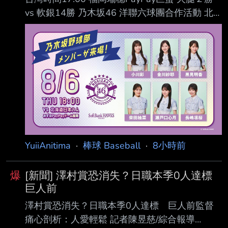
vs 軟銀14勝 乃木坂46 洋聯六球團合作活動 北
海道日本火腿鬥士 (56-45) AVG OBP SLG OPS
HR RBI PA １. 水野達稀 (L) SS .293 .339 .453
.791 8 35 399 ２. 五十幡亮汰 (L) CF .203 .227
.250 .477 0 1 70 ３. 万波中正 (R) RF .270 .339
.493 .831 20 49 382 ４. Franmil Reyes (R) DH
.3
YuiiAnitima
·
棒球 Baseball
·
8小時前
爆
[新聞] 澤村賞恐消失？日職本季0人達標
巨人前
澤村賞恐消失？日職本季0人達標 巨人前監督
痛心剖析：人愛輕鬆 記者陳昱慈/綜合報導