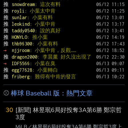
推 
snowdream
: 這次有料
推 
royli
: 小葉太中肯
推 
sunlar
: 小葉有料
推 
leokind
: 小葉中肯
推 
taddy0540
: 說的真好
推 
HONYLO
: 推小葉
推 
thb96300
: 小葉有料
→ 
njjroom
: 小葉中肯，反觀……
推 
dragon2000
: 李晨薰 好久沒出現了
→ 
IDF5566
: 小葉在臭
推 
egg77628
: 小葉轉白
推 
friberg
: 難得有中肯的發言
⚾
棒球 Baseball 版：熱門文章
30
[新聞] 林昱珉6局好投奪3A第6勝 鄭宗哲
3度
MiLB／林昱珉6局好投奪3A第6勝 鄭宗哲3度上