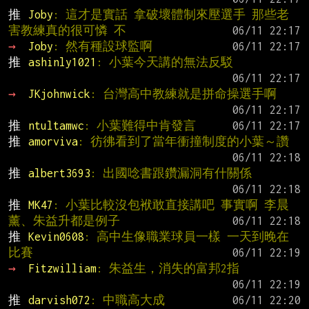
推 
Joby
: 這才是實話 拿破壞體制來壓選手 那些老
害教練真的很可憐 不
→ 
Joby
: 然有種設球監啊
推 
ashinly1021
: 小葉今天講的無法反駁
→ 
JKjohnwick
: 台灣高中教練就是拼命操選手啊
推 
ntultamwc
: 小葉難得中肯發言
推 
amorviva
: 彷彿看到了當年衝撞制度的小葉～讚
推 
albert3693
: 出國唸書跟鑽漏洞有什關係
推 
MK47
: 小葉比較沒包袱敢直接講吧 事實啊 李晨
薰、朱益升都是例子
推 
Kevin0608
: 高中生像職業球員一樣 一天到晚在
比賽
→ 
Fitzwilliam
: 朱益生，消失的富邦2指
推 
darvish072
: 中職高大成