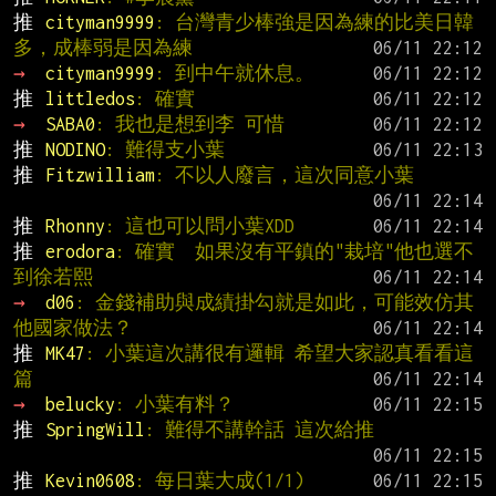
推 
cityman9999
: 台灣青少棒強是因為練的比美日韓
多，成棒弱是因為練
→ 
cityman9999
: 到中午就休息。
推 
littledos
: 確實
→ 
SABA0
: 我也是想到李 可惜
推 
NODINO
: 難得支小葉
推 
Fitzwilliam
: 不以人廢言，這次同意小葉
推 
Rhonny
: 這也可以問小葉XDD
推 
erodora
: 確實  如果沒有平鎮的"栽培"他也選不
到徐若熙
→ 
d06
: 金錢補助與成績掛勾就是如此，可能效仿其
他國家做法？
推 
MK47
: 小葉這次講很有邏輯 希望大家認真看看這
篇
→ 
belucky
: 小葉有料？
推 
SpringWill
: 難得不講幹話 這次給推
推 
Kevin0608
: 每日葉大成(1/1)