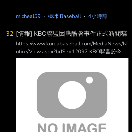
micheal59
·
棒球 Baseball
·
4小時前
32
[情報] KBO聯盟因應酷暑事件正式新聞稿
https://www.koreabaseball.com/MediaNews/N
otice/View.aspx?bdSe=12097 KBO聯盟於今日
八月六日召開酷暑相關會議 以下為相關討論結
果 有關於比賽時間 KBO聯盟 一二軍比賽本週將
全部取消 比賽於下週二恢復進行 開賽時間除高
尺以外 全部比賽開賽時間延至1900進行(高尺除
外) 二軍比賽則可兩隊協商 日間比賽於1000開
始 夜間比賽比照一軍 有關於取消比賽 若該地區
韓國氣象廳發佈重大高溫警報 比賽將直接取消
若為鄰近地區發佈重大高溫警報 KBO