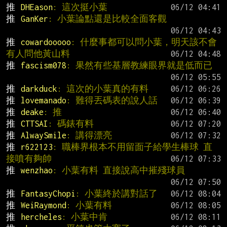
推 
DHEason
: 這次挺小葉
推 
GanKer
: 小葉論點還是比較全面客觀
推 
cowardooooo
: 什麼事都可以問小葉，明天該不會
有人問他黃山料
推 
fascism078
: 果然有些基層教練眼界就是低而已
推 
darkduck
: 這次的小葉真的有料
推 
lovemanado
: 難得丟碼表的說人話
推 
deake
: 推
推 
CTTSAI
: 碼錶有料
推 
AlwaySmile
: 講得漂亮
推 
r622123
: 職棒界根本不用留面子給學生棒球 直
接噴有夠帥
推 
wenzhao
: 小葉有料 直接說高中摧殘球員
推 
FantasyChopi
: 小葉終於講對話了
推 
WeiRaymond
: 小葉有料
推 
hercheles
: 小葉中肯