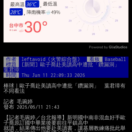
Powered by 
GliaStudios
Mute
作者
leftavoid (火警綜合盤)
看板
Baseball
標題
[新聞] 歐子喬赴美讀高中遭批「鑽漏洞」　
葉君璋
時間
Thu Jun 11 22:09:33 2026
棒球｜歐子喬赴美讀高中遭批「鑽漏洞」　葉君璋有
不同看法

記者 毛琬婷

發布 2026/06/11 21:43

【記者毛琬婷／台北報導】新明國中南非混血好手歐
子喬原訂國中畢業後要前往平鎮高中

就讀，結果傳出他要赴美讀書，讓基層教練痛批此舉