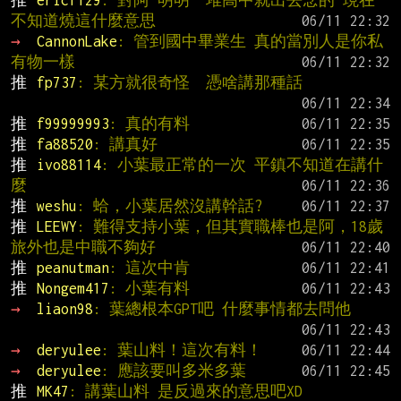
推 
ericf129
: 對阿 明明一堆高中就出去念的 現在
不知道燒這什麼意思
→ 
CannonLake
: 管到國中畢業生 真的當別人是你私
有物一樣
推 
fp737
: 某方就很奇怪  憑啥講那種話
推 
f99999993
: 真的有料
推 
fa88520
: 講真好
推 
ivo88114
: 小葉最正常的一次 平鎮不知道在講什
麼
推 
weshu
: 蛤，小葉居然沒講幹話?
推 
LEEWY
: 難得支持小葉，但其實職棒也是阿，18歲
旅外也是中職不夠好
推 
peanutman
: 這次中肯
推 
Nongem417
: 小葉有料
→ 
liaon98
: 葉總根本GPT吧 什麼事情都去問他
→ 
deryulee
: 葉山料！這次有料！
→ 
deryulee
: 應該要叫多米多葉
推 
MK47
: 講葉山料 是反過來的意思吧XD