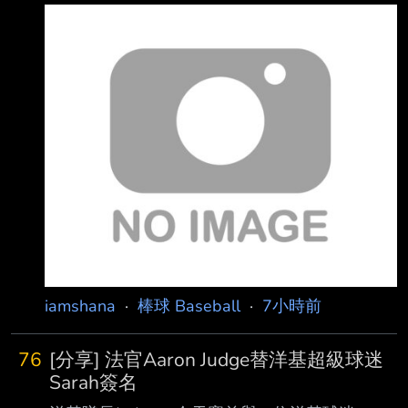
2026-08-06 16:51:51 隨著近代棒球投手分工越
來越細，先發投手完投的景象已經越來越少。前
讀賣巨人隊監督 、現任「澤村賞」選考委員會會
長堀内恒夫今（6）日在個人部落格發文，對當
前先發投 手完投數急遽減少的現象表達強烈危機
感。他痛心直言，若未來再也沒有投手追求完
投， 「澤村賞這個獎項的存續問題，恐怕也必須
被拿出來檢討了。」 傳承澤村榮治精神！澤村賞
比大聯盟賽揚獎還悠久 現年78歲的堀內恒夫，6
日在個人部落格發文
iamshana
·
棒球 Baseball
·
7小時前
76
[分享] 法官Aaron Judge替洋基超級球迷
Sarah簽名