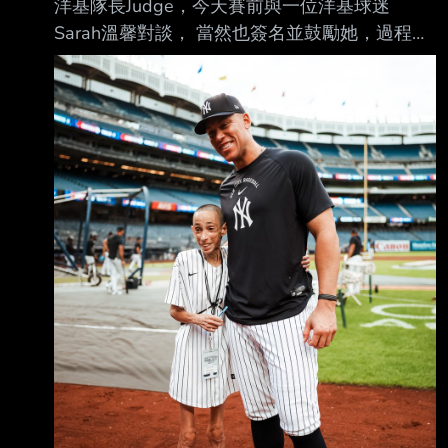
洋基隊長Judge，今天賽前與一位洋基球迷
Sarah溫馨對談， 當然也簽名並鼓勵她，過程中
回應不忘給予眼神關懷。 今天對於她是難以忘
懷的美好日子。 (洋蔥~~) 法官真的是非常讓人
佩服的球星之一，X, IG還是Reddit等都讚賞。
What it's all about @TheJudge44 had the
opportunity to meet Yankees Superfan Sarah
before tonight's game!
https://x.com/Yankees/status/208