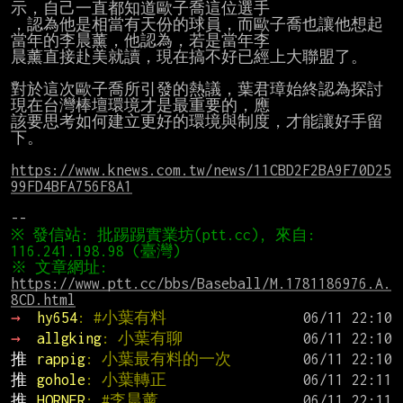
示，自己一直都知道歐子喬這位選手

，認為他是相當有天份的球員，而歐子喬也讓他想起
當年的李晨薰，他認為，若是當年李

晨薰直接赴美就讀，現在搞不好已經上大聯盟了。

對於這次歐子喬所引發的熱議，葉君璋始終認為探討
現在台灣棒壇環境才是最重要的，應

該要思考如何建立更好的環境與制度，才能讓好手留
下。

https://www.knews.com.tw/news/11CBD2F2BA9F70D25
99FD4BFA756F8A1
※ 發信站: 批踢踢實業坊(ptt.cc), 來自: 
※ 文章網址: 
https://www.ptt.cc/bbs/Baseball/M.1781186976.A.
8CD.html
→ 
hy654
: #小葉有料
→ 
allgking
: 小葉有聊
推 
rappig
: 小葉最有料的一次
推 
gohole
: 小葉轉正
推 
HORNER
: #李晨薰