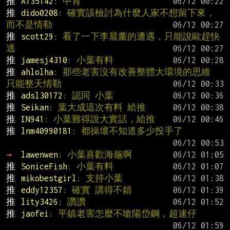
推 
A135142
: 中肯
推 
dido0208
: 確實該檢討為什麼人家不想留下來，
而不是情勒
推 
scott29
: 看了一下李晨薰的遭遇，只能說歐趕快
逃
推 
jamesj4310
: 小葉有料
推 
ahlolha
: 那些老害沒有改善整體大環境的思維 
只能整天情勒
推 
adsl30172
: 認同 小葉
推 
Seikan
: 葉大成這次有料 給推
推 
IN941
: 小葉難得說大實話，給推
推 
lnm40990181
: 都操壞不知道多少投手了
→ 
lawenwen
: 小葉喜歡海龜啊
推 
SoniceFish
: 小葉有料
推 
mikobestgirl
: 支持小葉
推 
eddy12357
: 確實 講得不錯
推 
lity3426
: 讚讚
推 
jaofei
: 平鎮老害怎麼不嗆陽岱鋼，超速仔