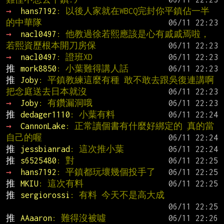
→ 
hans7192
: 以後人家就在WBCQ完封你平鎮佔一半
的中華隊
→ 
nacl0497
: 他教過徐若熙應該是心有戚戚焉啦，
若熙資歷根本開刀房保
→ 
nacl0497
: 證班XD
推 
mork8850
: 小葉難得講人話
推 
Joby
: 平鎮教練這麼有種 敢不敢去跟吳復連講啊 
把念庭送去日本就沒
→ 
Joby
: 有鑽漏洞哦
推 
dedager1110
: 小葉有料
→ 
CannonLake
: 正常讀個書有什麼好綁定的 真的當
自己的喔
推 
jessbianrad
: 這次推小葉
推 
s6525480
: 對
→ 
hans7192
: 平鎮都玩壞幾個投手了
推 
MKIU
: 這次有料
推 
sergiorossi
: 有料 今天不是高大成
推 
AAaaron
: 難得沒被噓