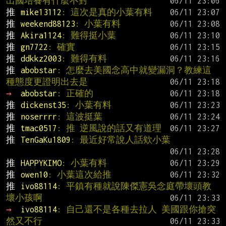
出國培養有什麼不對
推 
mike13112
: 這次是真的小葉有料
推 
weekend88123
: 小葉有料
推 
Akira1124
: 難得挺小葉
推 
gn7722
: 確實
推 
ddkkz2003
: 難得有料
推 
abobstar
: 怎麼去美國念高中就變漏洞？教練這
種態度更證明出去是
→ 
abobstar
: 正確的
推 
dickenst35
: 小葉有料
推 
noserrrr
: 這波挺葉
推 
tmac0517
: 推 逆風說的話又有道理
推 
TenGaKu1809
: 最近好常說人話欸小葉
推 
HAPPYKIMO
: 小葉有料
推 
owen10
: 小葉這次給推
推 
ivo88114
: 平鎮有種就說陳傑憲吳念庭帶壞頭教
壞小孩啊
→ 
ivo88114
: 自己還不是各種去拉人 美國跟你搶突
然又不行