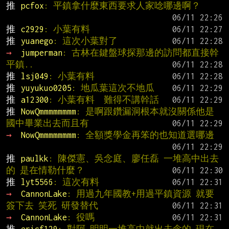
推 
pcfox
: 平鎮拿什麼東西要求人家唸哪邊啊？
推 
c2929
: 小葉有料
推 
yuanego
: 這次小葉對了
→ 
jumperman
: 古林在鍵盤球探那邊的訪問都直接幹
平鎮..
推 
lsj049
: 小葉有料
推 
yuyukuo0205
: 地瓜葉這次不地瓜
推 
a12300
: 小葉有料  難得不講幹話
推 
NowQmmmmmmmm
: 是啊跟鑽漏洞根本就沒關係他是
國中畢業出去而且有
→ 
NowQmmmmmmmm
: 全額獎學金再笨的也知道選哪邊
推 
paulkk
: 陳傑憲、吳念庭、廖任磊 一堆高中出去
的 是在情勒什麼？
推 
lyt5566
: 這次有料
→ 
CannonLake
: 用過九年國教+用過平鎮資源 就要
簽下去 笑死 研發替代
→ 
CannonLake
: 役嗎