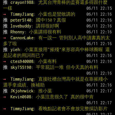
推 
crayon1988
: 尤其台灣青棒的盃賽還多得跟什麼
一樣
→ 
TimmyJiang
: 小葉也是蠻敢講的
推 
peter5140
: 國中150？真假
推 
lovebuddy
: 講得很好啊
推 
Rhonny
: 小葉講得很有料
→ 
CannonLake
: 有一說一 管到別人高中讀書真的太
多了啦
推 
yieh
: 小葉直接用"摧殘"來形容高中棒球圈喔 還
是記者的用詞而已？
→ 
ctes940008
: 小葉有料
推 
sky755190
: 平常屁話一堆 但今天真的有料
→ 
TimmyJiang
: 直接吐槽台灣高中就是在靠摧殘小
選手拿成績、換補助
推 
JKjohnwick
: 推小葉
→ 
Kevin0608
: 小葉注意很久了 真的很中肯
→ 
TimmyJiang
: 看晚點記者會不會放完整採訪影片