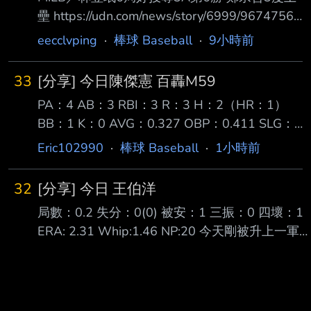
壘 https://udn.com/news/story/6999/9674756?
from=udn-catebreaknews_ch2 美國職棒小聯盟
eecclvping
·
棒球 Baseball
·
9小時前
（MiLB）響尾蛇隊3A台灣投手林昱珉展現壓制
力，今天以6局失2分的優質 先發拿下本季第6
33
[分享] 今日陳傑憲 百轟M59
勝；紅襪隊3A的台灣野手鄭宗哲則是靠著1安、
PA：4 AB：3 RBI：3 R：3 H：2（HR：1）
2保送，單場3度上壘。 效力亞利桑那響尾蛇隊
BB：1 K：0 AVG：0.327 OBP：0.411 SLG：
的林昱珉今天在3A先發對上聖地牙哥教士隊，
0.429 OPS+：157 陳傑憲今天當起爆劑，擊出
首局就遇到連續2人 上壘危機，但靠雙殺、滾地
Eric102990
·
棒球 Baseball
·
1小時前
打破喵喵打擊低潮的本季第四轟，成功將百轟里
球出局化解，第3局、第5局都因單局被連敲2安
程碑拉近到M59 ，賽後OPS+上升至157。 陳傑
32
[分享] 今日 王伯洋
憲目前還差14打席才能補足規定打席，按照目前
局數：0.2 失分：0(0) 被安：1 三振：0 四壞：1
成績有機會空降打擊王，同時OPS+也僅 次於張
ERA: 2.31 Whip:1.46 NP:20 今天剛被升上一軍
育成和魔鷹。 ---- Sent from BePTT on my
的王伯洋 9局上半接替李致霖的投球 雖被敲出一
Samsung SM-S9360 --
安打及一保送 掉了隊友的分數 不過後面連續解決
兩名打者 讓對方形成滿壘殘壘 --