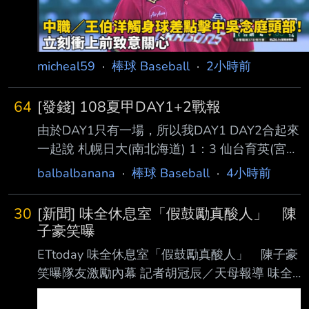
micheal59
·
棒球 Baseball
·
2小時前
64
[發錢] 108夏甲DAY1+2戰報
由於DAY1只有一場，所以我DAY1 DAY2合起來
一起說 札幌日大(南北海道) 1：3 仙台育英(宮
城) 仙台育英整場大概只出七成力就拿下札幌日
balbalbanana
·
棒球 Baseball
·
4小時前
大，至於為何會這麼說，其實整場仙台育英發
生了九次BB，整體跟地方大會的狀態略有差
30
[新聞] 味全休息室「假鼓勵真酸人」 陳
別，但能很明顯感覺到對面對手確實實力有所
子豪笑曝
差距，就在這樣的狀況下，札幌日大也是很難做
ETtoday 味全休息室「假鼓勵真酸人」 陳子豪
出適當攻勢，尤其是第八第九局各兩次的 BB，
笑曝隊友激勵內幕 記者胡冠辰／天母報導 味全
札幌日大還是沒法得到任何分數，只能說輸的不
重砲陳子豪近期逐漸找回長打火力，5日面對統
冤 ------ 東筑(福岡) 1：5 神村学園(鹿児島) 神