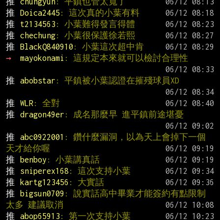
推 
chungyun
: 平鎮也管太寬了
推 
Doica2445
: 這次真的小葉有料
推 
t2134563
: 小葉難得發言得體
推 
chechung
: 小葉很保護徐若熙
推 
BlackQ840910
: 小葉這次超中肯
→ 
mayokonami
: 這規定本來就可以檢討合理性
推 
abobstar
: 平鎮被小葉認證在摧殘球員XD
推 
WLR
: 全對
推 
dragon49er
: 成名那麼早 進平鎮前途堪憂
推 
abc0922001
: 鑽什麼漏洞，以為天上會掉下一個
天才給你喔
推 
benboy
: 小葉講真話
推 
sniperex168
: 這次支持小葉
推 
kartg123456
: 大實話
推 
bigsun0709
: 說實話高中畢業才能簽約有點限制
太多 建議取消
推 
abop65913
: 第一次支持小葉