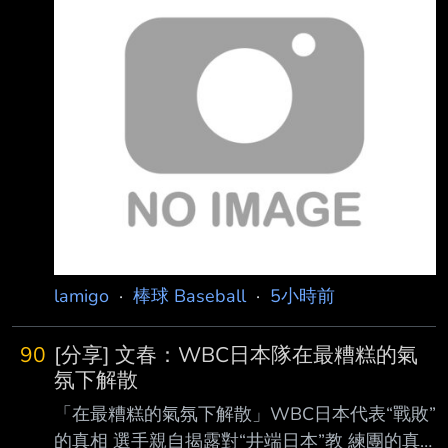
一獅再度以第9棒身分開轟，一週內兩 度從打線
村超級有餘裕的不上王牌，先用他們的二號先發
最末端炸裂；他在6日賽前受訪時表示，最近最
松永遥斗
大的差別除了運氣比較好，更重 要的是重新掌
握與投手對決的節奏，讓原本經常落在界外的紮
實擊球，開始能夠留在場內 。 陳子豪昨役3打數
敲出1支安打，3局下轟出右外野陽春全壘打，替
味全龍先馳得點， 最終龍隊以3比0完封統一
獅。 截至5日，陳子豪本季出賽67場，212打數
敲出39支安打，貢獻3轟
lamigo
·
棒球 Baseball
·
5小時前
90
[分享] 文春：WBC日本隊在最糟糕的氣
氛下解散
「在最糟糕的氣氛下解散」WBC日本代表“戰敗”
的真相 選手親自揭露對“井端日本”教 練團的真