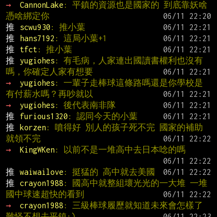
→ 
CannonLake
: 平鎮的資源也是國家的 到底靠妖啥 
憑啥綁定你
推 
scwu930
: 推小葉
推 
hans7192
: 這局小葉+1
推 
tfct
: 推小葉
推 
yugiohes
: 有毛病，人家連出國讀書權利也沒有
嗎，你確定人家有想要
→ 
yugiohes
: 一輩子走棒球這條路嗎還是你學校是
有付薪水嗎？再吵就以
→ 
yugiohes
: 後代表南非隊
推 
furious1320
: 認同今天的小葉
推 
korzen
: 噴得好 別人的孩子死不完 國家的補助
就領不完
→ 
KingWKen
: 以前不是一堆高中去日本唸的嗎
推 
waiwailove
: 挺猛的 高中就去美國
推 
crayon1988
: 國高中就整組壞光光的一大堆 一堆
國中球速超快的看到
→ 
crayon1988
: 三級棒球履歷就知道未來會怎樣了 
難怪不想去平鎮:)