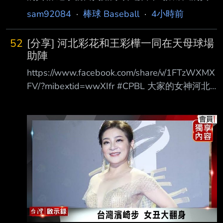
實評價：「與選手保持良好距離感的教練
sam92084
·
棒球 Baseball
·
4小時前
是……」 https://reurl.cc/Xx5ej0 在今年3月舉行的
WBC（世界棒球經典賽）中，侍日本（日本國
52
[分享] 河北彩花和王彩樺一同在天母球場
家隊）以歷史最低的成績黯 然收場。如今，球
助陣
隊迎來了前羅德隊總教練井口資仁擔任新任指揮
https://www.facebook.com/share/v/1FTzWXMX
官，誓言奪回王座。然 而，代表隊的選手們究
FV/?mibextid=wwXIfr #CPBL 大家的女神河北
竟是如何看待這次的人事異動呢？4位國家隊戰
彩花與保庇天后王彩樺 一同在天母球場為龍隊
士在此不留情面地 吐露了他們的真心話。 首
助陣 ! #中華職棒 #統一獅 #味全龍 --
先，讓我們來對「井端日本」進行總檢討。 關
於前總教練井端