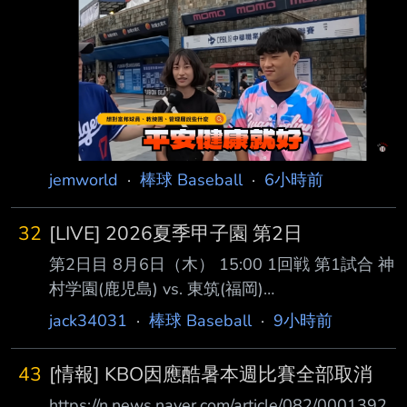
報／ 記者 廖靜清／台北即時報導 台灣已邁入超
高齡社會，除了慢性病，長者心理健康也成為不
可忽視的課題。醫師提醒， 老年憂鬱症常被誤
以為只是「老了、心情不好」，甚至可能因記憶
力衰退、反應變慢，被 誤診為失智症。最新日
本研究發現，除了規律運動，觀看運動賽事、走
進球場感受熱血氛 圍，也能成為預防老年憂鬱
的新方法，每月到現場觀賽1至3次，憂鬱風險可
jemworld
·
棒球 Baseball
·
6小時前
降低34%。 開業身心科醫師李旻珊表示，老年
憂鬱症多發生於65
32
[LIVE] 2026夏季甲子園 第2日
第2日目 8月6日（木） 15:00 1回戦 第1試合 神
村学園(鹿児島) vs. 東筑(福岡)
https://sports.yahoo.co.jp/livestream/vk/hsb/20
jack34031
·
棒球 Baseball
·
9小時前
21048481 17:30 1回戦 第2試合 聖隷クリスト
ファー(静岡) vs. 佐野日大(栃木)
43
[情報] KBO因應酷暑本週比賽全部取消
https://sports.yahoo.co.jp/livestream/vk/hsb/20
https://n.news.naver.com/article/082/0001392