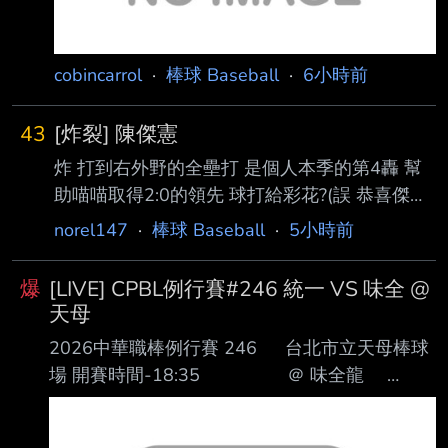
cobincarrol
·
棒球 Baseball
·
6小時前
43
[炸裂] 陳傑憲
炸 打到右外野的全壘打 是個人本季的第4轟 幫
助喵喵取得2:0的領先 球打給彩花?(誤 恭喜傑憲!!
--
norel147
·
棒球 Baseball
·
5小時前
爆
[LIVE] CPBL例行賽#246 統一 VS 味全 @
天母
2026中華職棒例行賽 246 台北市立天母棒球
場 開賽時間-18:35 ＠ 味全龍
｜ ＣＦ 邱智呈 ＣＦ
郭天信 ＲＦ 張皓崴 ＤＨ 吉力