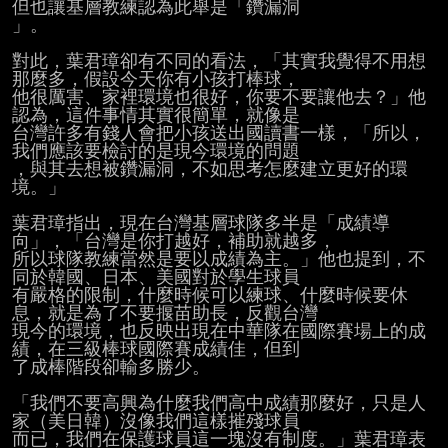
但也讓基層教練認為此舉是「鑽漏洞

」。

對此，葉君璋卻有不同的看法，「其實我覺得不用想
那麼多，假設今天你有小孩打棒球，

他很厲害、家裡環境也很好，你要不要讓他去？」他
認為，這件事情其實很簡單，就像是

台灣許多有錢人會把小孩送出國讀書一樣，「所以，
我們應該要檢討的是現今環境的問題

，與其去想被鑽漏洞，不如思考怎麼建立更好的環
境。」

葉君璋指出，現在台灣基層球隊多半是「成績導
向」，「台灣是你打越好，補助就越多，

所以球隊教練當然是要以成績為主。」他也提到，不
同於韓國、日本、美國對於學生球員

有嚴格的限制，什麼時候可以練球、什麼時候要休
息，就是為了不要揠苗助長，反觀台灣

現今的環境，也反映出現在中華隊在國際賽場上的成
績，在三級棒球國際賽成績佳，但到

了成棒階段卻輸多勝少。

「我們不要高興為什麼我們高中成績那麼好，只是人
家（美日韓）沒像我們這樣摧殘球員

而已，我們在保護球員這一塊沒有制度。」葉君璋表