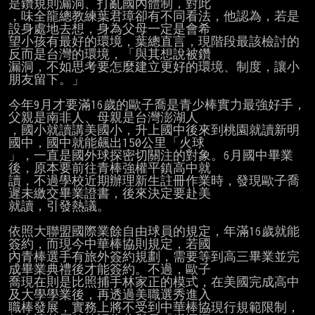
是鑽規則漏洞、打亂國內體制，對此

，味全龍總教練葉君璋卻有不同看法，他認為，若是
設身處地去想，身為父母一定是會希

望小孩有最好的環境，葉總直言，現階段最該檢討的
反而是台灣的環境，「與其想說被鑽

漏洞，不如思考要怎麼建立更好的環境、制度，讓小
朋友留下。」

今年9月才要滿16歲的歐子喬是青少棒實力最強好手，
父親是南非人、母親是台灣澎湖人

，國小就讀講美國小，升上國中後來到桃園就讀新明
國中，國中就能飆出150公里「火球

」，一直是國外球探密切關注的對象。6月國中畢業
後，原本要前往青棒強權平鎮高中就

讀，不過學校近期辦理新生註冊作業時，發現歐子喬
遲未繳交畢業證書，後來決定要赴美

就讀，引發熱議。

依照大聯盟國際業餘自由球員的規定，年滿16歲就能
簽約，而現今中華棒協則規定，若國

內青棒選手有旅外簽約規劃，需要等到高三畢業並完
成畢業典禮後才能簽約。不過，歐子

喬現在則是比照捕手林家正的模式，在美國完成高中
及大學學業後，再透過美職選秀進入

職棒發展，實務上將不受到中華棒協現行規範限制，