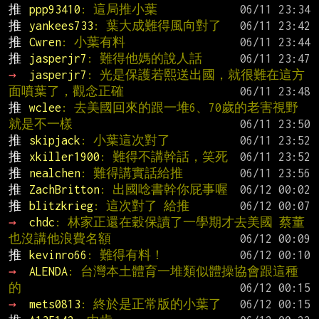
推 
ppp93410
: 這局推小葉
推 
yankees733
: 葉大成難得風向對了
推 
Cwren
: 小葉有料
推 
jasperjr7
: 難得他媽的說人話
→ 
jasperjr7
: 光是保護若熙送出國，就很難在這方
面噴葉了，觀念正確
推 
wclee
: 去美國回來的跟一堆6、70歲的老害視野
就是不一樣
推 
skipjack
: 小葉這次對了
推 
xkiller1900
: 難得不講幹話，笑死
推 
nealchen
: 難得講實話給推
推 
ZachBritton
: 出國唸書幹你屁事喔
推 
blitzkrieg
: 這次對了 給推
→ 
chdc
: 林家正還在穀保讀了一學期才去美國 蔡董
也沒講他浪費名額
推 
kevinro66
: 難得有料！
→ 
ALENDA
: 台灣本土體育一堆類似體操協會跟這種
的
→ 
mets0813
: 終於是正常版的小葉了