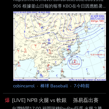
21048482 夏の甲子園対戦カードと注目選手
906 根據釜山日報的報導 KBO在今日因應酷暑
https://www.draft-kaigi.jp/highschoo
展開的會議 本週的比賽將全數取消 之後的比賽
不論平日週末都將延至1900開賽（高尺蛋除
外） 且比賽中途將新增降溫休息 此項措施預計
持續到9月6日 先前在仁川球場舉行的 LG VS
SSG之戰 有觀眾看球看到一半疑似心臟奏停
（23歲 李某） 現在確定23歲李先生確定是酷暑
脫水導致昏厥 李先生也已在今日康復出院 --
cobincarrol
·
棒球 Baseball
·
7小時前
爆
[LIVE] NPB 火腿 vs 軟銀 孫易磊出賽
台灣時間17:00 福岡瑞穗PayPay巨蛋 火腿２勝