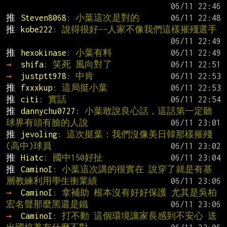
推 
Steven8068
: 小葉這次是對的
推 
kobe222
: 說得很好~~人家不像我們這樣摧殘選手
推 
hexokinase
: 小葉有料
→ 
shifa
: 笑死 風向對了
→ 
justptt978
: 中肯
推 
fxxxkup
: 這局挺小葉
推 
citi
: 實話
推 
dannychu0727
: 小葉敢說良心話，這話第一定聽
球界有頭有臉的人說
推 
jevoling
: 這次挺葉：我們沒像美日韓那樣摧殘
(高中)球員
推 
Hiatc
: 國中150好扯
推 
CaminoI
: 小葉這次講的很實在 說穿了就是有基
層教練利用學生衝業績
→ 
CaminoI
: 拿補助 根本沒有好好保護 尤其是吳柏
宏名聲那麼黑還是鐵
→ 
CaminoI
: 打不動 這個環境讓家長感到不安心 送