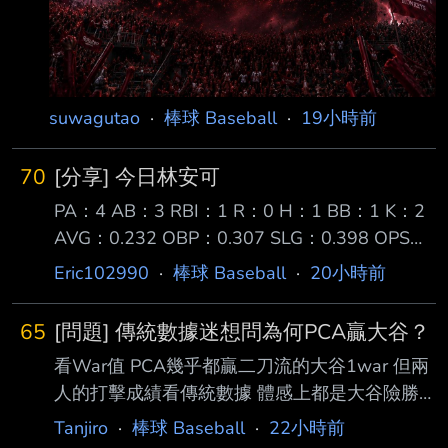
suwagutao
·
棒球 Baseball
·
19小時前
70
[分享] 今日林安可
PA：4 AB：3 RBI：1 R：0 H：1 BB：1 K：2
AVG：0.232 OBP：0.307 SLG：0.398 OPS：
0.705 【第一打席】空振 【第二打席】四球
Eric102990
·
棒球 Baseball
·
20小時前
【第三打席】空振 【第四打席】二壘打
［180.6km , 12度］ 今天一日一善林安可，前
65
[問題] 傳統數據迷想問為何PCA贏大谷？
三打席對左投兩次三振一個四壞球保送，第四打
看War值 PCA幾乎都贏二刀流的大谷1war 但兩
席面對右投擊出近 期最強勁的一球，初速約
人的打擊成績看傳統數據 體感上都是大谷險勝
112mph形成二壘安打，賽後OPS站回0.7。 ---
大谷又有ACE等級的投球成績 為何進階數據好
- Sent from BePTT on my Samsung SM-S9360
Tanjiro
·
棒球 Baseball
·
22小時前
像都是PCA贏大谷？ なぜ？ --