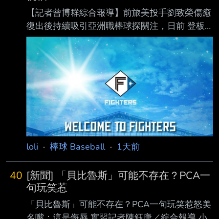
【記者曾博群綜合報導】前旅美投手劉致榮傷癒
復出後持續吸引亞洲職棒球探關注，日前 登板
時便有日、韓職多支球隊派員到場觀察，據了解
昨日再度登板，根據現場球探測速， 劉致榮最
快球速達153公里，展現復健後逐步找回球威的
跡象。 劉致榮目前隨著亞運培訓隊移訓，據了
解，近期到場且持續關注的日職球隊包括阪神
虎、 日本火腿鬥士及東北樂天金鷲以及養樂
多；韓職則有樂天巨人等球隊派員到場，顯示劉
致 榮的復出進 度備受亞洲職棒關注。 其中，日
本火腿球團高層岩本賢一表示，球隊確實有在觀
loli
·
棒球 Baseball
·
1天前
察劉致榮，但劉致榮目前才剛完 成復健，球隊
一路
40
[新聞] 「貝比魯斯」可能不存在？PCA一
句玩笑惹
「貝比魯斯」可能不存在？PCA一句玩笑惹怒美
名嘴：這是侮辱 實習記者陳鈺唐／綜合報導 小