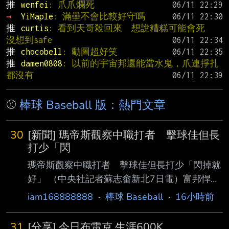
推 
wenfei
: 爪爪爛死
→ 
YiMaple
: 滿壘不會比較好守嗎
推 
curtis
: 看到天哥殺回來  想說糟糕可能會死  
沒想到safe
推 
chocobell
: 動圖超好笑
推 
damen0808
: 以前的宇宙邦還能當水鬼，爪連掙扎
都沒有
⚾
棒球 Baseball 版：熱門文章
30
[新聞] 瑪帝斯觀察中職打者 擊球佳但長
打少「閃
瑪帝斯觀察中職打者 擊球佳但長打少「閃掉就
好」 （中央社記者蘇志畬新北7日電）富邦悍將
隊新洋投瑪帝斯帶著在二軍投出最快151公里的
iam168888888
·
棒球 Baseball
·
16小時前
球速，準備好明天一軍登板先發，他觀察中華職
棒打者的擊球能力好，但長打者較少，「 閃掉
31
[分享] 今日布雷克 生涯600K