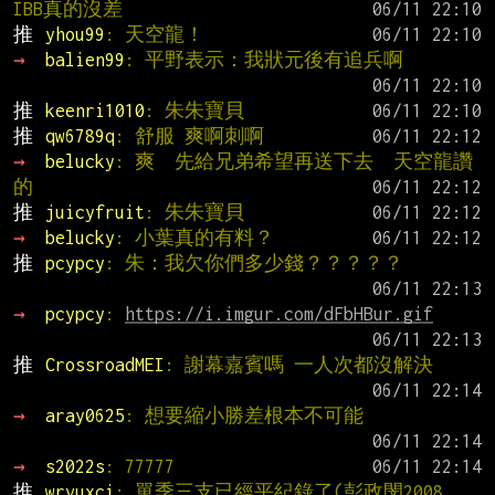
IBB真的沒差
推 
yhou99
: 天空龍！
→ 
balien99
: 平野表示：我狀元後有追兵啊
推 
keenri1010
: 朱朱寶貝
推 
qw6789q
: 舒服 爽啊刺啊
→ 
belucky
: 爽  先給兄弟希望再送下去  天空龍讚
的
推 
juicyfruit
: 朱朱寶貝
→ 
belucky
: 小葉真的有料？
推 
pcypcy
: 朱：我欠你們多少錢？？？？？
→ 
pcypcy
: 
https://i.imgur.com/dFbHBur.gif
推 
CrossroadMEI
: 謝幕嘉賓嗎 一人次都沒解決
→ 
aray0625
: 想要縮小勝差根本不可能
→ 
s2022s
: 77777
推 
wrvuxci
: 單季三支已經平紀錄了(彭政閔2008、