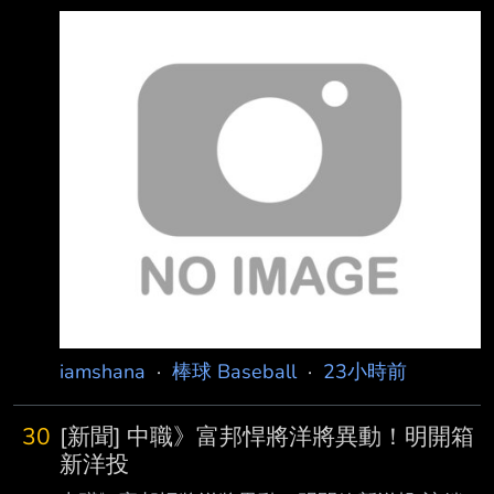
／新北報導〕富邦悍將總教練後藤光尊今天明
言，洋投瑪帝斯明天上一軍迎 接初登板，確定
將註銷阿部雄大。對首度到海外打球的瑪帝斯來
說，對台灣的麥當勞印象 深刻，直呼漢堡比美
國的更好吃。 瑪帝斯在二軍投2場，戰績0勝0
敗，投5.2局有高達7次四死球，但防禦率僅
1.59，最快球 速151公里。他表示，目前感覺還
不錯，台灣天氣跟他的家鄉佛羅里達滿相似的，
「這是 我第一次到海外打球，我還滿興奮
的。」 瑪帝斯透露在二軍吃
iamshana
·
棒球 Baseball
·
23小時前
30
[新聞] 中職》富邦悍將洋將異動！明開箱
新洋投