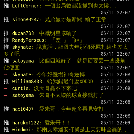
推 
LeftCorner
: 一個出局數都沒抓到也太慘...
推 
simon80247
: 兄弟贏才是新聞 輸了正常
推 
ducan783
: 中職明星隊輸了
推 
RandyPerseus
: 「差 」「距」
推 
skynate
: 說實話，龍跟去年那個死屍打線也差太
多了吧
推 
satoyama
: 比個四就好了  就是硬要丟一些邊角
佔便宜
→ 
skynate
: 今年好幾場神奇逆轉
推 
william8403
: 蛤我錯過什麼XDDDD
→ 
curtis
: 沒天哥贏不下來吧
→ 
satoyama
: 朱哥不太壞的球直接就打了
推 
nacl0497
: 愛朱哥，今年超多再見安打
推 
haruko1222
: 愛朱哥！！
推 
windmai
: 那兩支幸運安打就是上天要味全贏的，