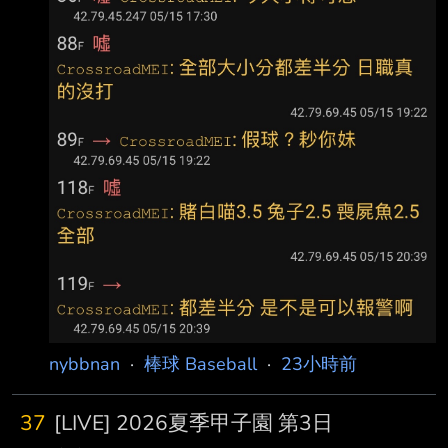
果形成內 野安打，之後又發生投手犯規，這局獅
隊一口氣得3分。 「就是這樣啦，
nybbnan
·
棒球 Baseball
·
23小時前
37
[LIVE] 2026夏季甲子園 第3日