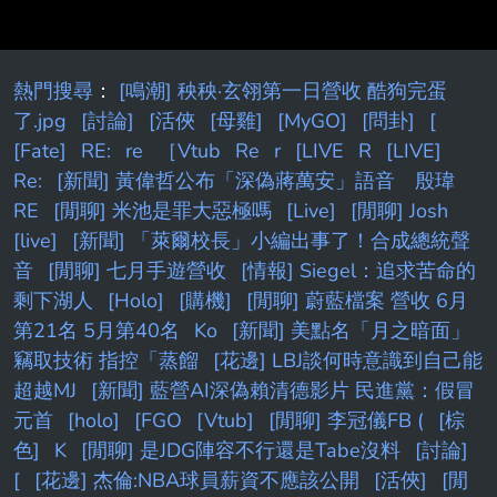
熱門搜尋
：
[鳴潮] 秧秧·玄翎第一日營收 酷狗完蛋
了.jpg
[討論]
[活俠
[母雞]
[MyGO]
[問卦]
[
[Fate]
RE:
re
［Vtub
Re
r
[LIVE
R
[LIVE]
Re:
[新聞] 黃偉哲公布「深偽蔣萬安」語音 殷瑋
RE
[閒聊] 米池是罪大惡極嗎
[Live]
[閒聊] Josh
[live]
[新聞] 「萊爾校長」小編出事了！合成總統聲
音
[閒聊] 七月手遊營收
[情報] Siegel：追求苦命的
剩下湖人
[Holo]
[購機]
[閒聊] 蔚藍檔案 營收 6月
第21名 5月第40名
Ko
[新聞] 美點名「月之暗面」
竊取技術 指控「蒸餾
[花邊] LBJ談何時意識到自己能
超越MJ
[新聞] 藍營AI深偽賴清德影片 民進黨：假冒
元首
[holo]
[FGO
[Vtub]
[閒聊] 李冠儀FB (
[棕
色]
K
[閒聊] 是JDG陣容不行還是Tabe沒料
[討論]
[
[花邊] 杰倫:NBA球員薪資不應該公開
[活俠]
[閒