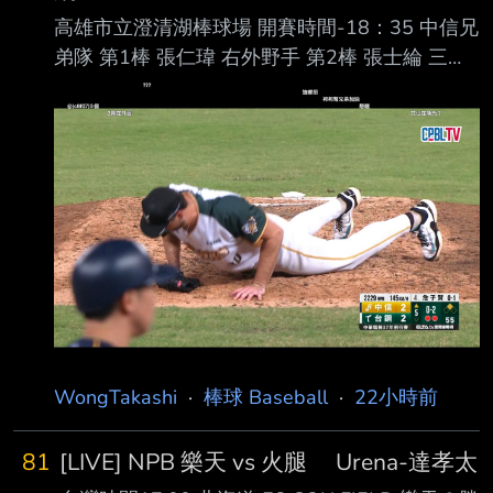
高雄市立澄清湖棒球場 開賽時間-18：35 中信兄
弟隊 第1棒 張仁瑋 右外野手 第2棒 張士綸 三壘
手 第3棒 陳俊秀 一壘手 第4棒 詹子賢 左外野手
第5棒 王威晨 指定打擊 第6棒 江坤宇 游擊手 第7
棒 岳東華 二壘手 第8棒 高宇杰 捕手 第9棒 宋晟
睿 中外野手 先發投手 勝騎士 台鋼雄鷹隊 第1棒
王博玄 右外野手 第2棒 曾子祐 游擊手 第3棒 吳
念庭 三壘手 第4棒 魔 鷹 指定打擊 第5棒 陳文
杰 中外野手 第6棒 王柏融 左外野手 第7棒 宋柏
翰 一壘手 第8棒 黃劼希 二壘手 第
WongTakashi
·
棒球 Baseball
·
22小時前
81
[LIVE] NPB 樂天 vs 火腿 Urena-達孝太