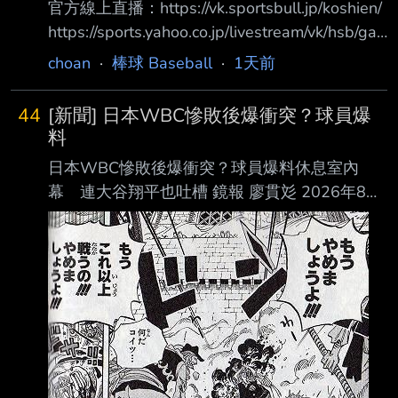
官方線上直播：https://vk.sportsbull.jp/koshien/
https://sports.yahoo.co.jp/livestream/vk/hsb/ga
mes/live 第3日目 8月7日（金） 07:00 第1試合
choan
·
棒球 Baseball
·
1天前
東海大甲府(山梨) 5 － 2 鶴岡東(山形) 體育報評
価 Ｃ Ｂ Ｂ Ｂ Ｂ Ｃ Ｂ Ｂ Ｃ Ｂ 12:30 第2試合
44
[新聞] 日本WBC慘敗後爆衝突？球員爆
八幡商(滋賀) 1 － 7 健大高崎(群馬) 體育報評価
料
Ｃ Ｂ Ｃ Ｃ Ｃ Ｂ Ａ Ｂ Ｂ Ｂ 15:00 第3試合 立
日本WBC慘敗後爆衝突？球員爆料休息室內
命館宇治(京都) 3 －
幕 連大谷翔平也吐槽 鏡報 廖貫彣 2026年8月
7日週五 下午1:20 2026年世界棒球經典賽
（WBC）日本隊止步8強，寫下隊史最差成績
後，井端弘和也卸下監 督職務，之後將由井口
資仁接任。《週刊文春》近日刊出多名匿名國手
爆料，直指井端執 教期間最大的問題在於「溝
通不足」，不僅指揮系統混亂，輸給委內瑞拉
後，休息室更一 度爆發衝突，甚至有球員當場
怒喊「不要再說了！」，最終日本武士隊就在低