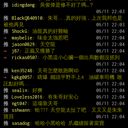
推 
idingdang
: 吳俊偉是修不好了嗎…？
推 
BlackQ840910
: 朱哥...真的好強，上次我邦也是
被他再見
推 
ShockG
: 油龍真的好難輸
→ 
maybelie
: 味全太強惹吧
推 
jason0829
: 天空龍
→ 
j87
: 正義又獲勝了
→ 
rickas0507
: 小黑這小心臟一個出局數都沒抓到
推 
ken35248
: 天哥怎麼敢跑啊XD
→ 
kgkg0057
: 瞎爆 鐵頭平野不上4  油罐車司機 敗
託點好嗎..
推 
sealin
: 好爽
推 
Loveless2016
: 有朱哥好安心
推 
ngt047
: 這場靠天哥
推 
sshwann
: 蛤??? 天空龍太扯了吧  又又又是朱朱
寶貝
推 
sasadog
: 哈哈小黑哈哈 爪繼續留著當寶