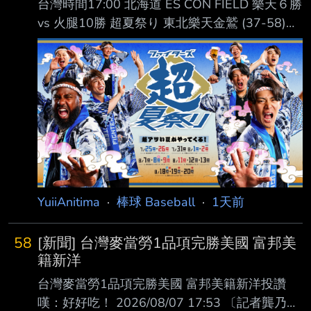
台灣時間17:00 北海道 ES CON FIELD 樂天６勝
vs 火腿10勝 超夏祭り 東北樂天金鷲 (37-58)
AVG OBP SLG OPS HR RBI PA １. 中島大輔 (L)
RF .264 .324 .383 .707 2 16 255 ２. 佐藤直樹
(R) DH .268 .290 .447 .737 6 17 186 ３. 辰己
涼介 (L) CF .280 .363 .418 .781 9 34 406 ４.
Carson McCusker (R) LF .268 .344
YuiiAnitima
·
棒球 Baseball
·
1天前
58
[新聞] 台灣麥當勞1品項完勝美國 富邦美
籍新洋
台灣麥當勞1品項完勝美國 富邦美籍新洋投讚
嘆：好好吃！ 2026/08/07 17:53 〔記者龔乃玠