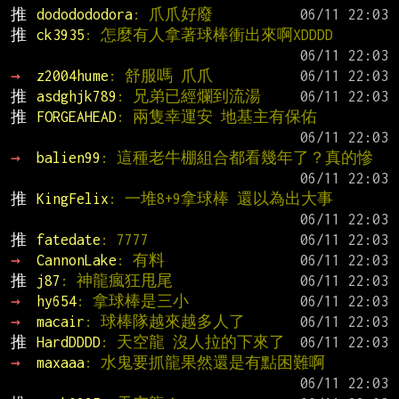
推 
dododododora
: 爪爪好廢
推 
ck3935
: 怎麼有人拿著球棒衝出來啊XDDDD
→ 
z2004hume
: 舒服嗎 爪爪
推 
asdghjk789
: 兄弟已經爛到流湯
推 
FORGEAHEAD
: 兩隻幸運安 地基主有保佑
→ 
balien99
: 這種老牛棚組合都看幾年了？真的慘
推 
KingFelix
: 一堆8+9拿球棒 還以為出大事
推 
fatedate
: 7777
→ 
CannonLake
: 有料
推 
j87
: 神龍瘋狂甩尾
→ 
hy654
: 拿球棒是三小
→ 
macair
: 球棒隊越來越多人了
推 
HardDDDD
: 天空龍 沒人拉的下來了
→ 
maxaaa
: 水鬼要抓龍果然還是有點困難啊