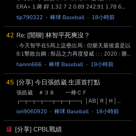
ERA+ 1.蔣 銲 1.32 7 2 0.89 242.91 1.78 6
0.99 179.31 1.82 8 5 1.01 175.16 1.88 5 4
tip790322
·
棒球 Baseball
·
18小時前
0.95 169.64 5.梅賽鍶 2.04 9 3 1.08 156.86 6.
鋼 龍 2.14 5 7 1.11 149.78 7.鈴木駿輔 2.14 8
42
Re: [閒聊] 林智平死爽沒？
4 1.10 149.35 8.李東洺 2.33 10 2 1.18 137.18
: 今天智平在5局上盜壘出局 : 但樂天最後還是以
9.摩爾曼* 2.70 5 6 1.22 1
8:1擊敗台鋼 : 祭品之力再度發威 : : : 2020 : 勝
05/12 吱17:10喵 死壘上時14:9 : 負 07/01 吱0
hannn666
·
棒球 Baseball
·
19小時前
:20爪 死壘上時0 :20 : 勝 07/14 吱5 : 1邦 死壘
上時1 :0 : 勝 08/05 吱4 : 3邦 死壘上時2 :3 : 勝
45
[分享] 今日張皓崴 生涯首打點
08/06 吱8 : 3邦 死壘上時0 :0 和8 :2 : 勝 08/07
張皓崴 ＃３８ 一棒ＣＦ
吱4 : 1爪 死壘上時0 :1 : 勝 08/30 吱7 : 4喵 死
┌─┬─┬─┬──┬─┬─┬──┐ │AB│Ｒ│Ｈ│
壘上時3 :3 : 勝
RBI│BB│SO│ AVG│
iori9060920
·
棒球 Baseball
·
18小時前
├─┼─┼─┼──┼─┼─┼──┤ │５│１│２│ １ │０
│１│.359│ └─┴─┴─┴──┴─┴─┴──┘ 第一打
爆
[分享] CPBL戰績
席 一上 右邊穿越安打(R) 第二打席 二上 中間落