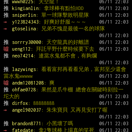
推 
wwwh0225
: 天空龍！
推 
kingianlin
: 拿球棒有點怕XDD
推 
sniperlin
: 單一球隊擊敗明星隊
→ 
y123824343
: 好爽好舒服～～～
→ 
gtoselina
: 兄弟不愧是最後一名的球隊
推 
sorrry30000
: 天空龍真的好離譜
噓 
ueng112
: 拜託平野什麼時候要下去
推 
neo74214
: 連當水鬼都不會，有夠爛
推 
lazywings
: 看看富邦再看看兄弟，富邦至少還會
當水鬼wwwww
噓 
andm12081208
: 爽
推 
ohfae0728
: 果然是爪牛棚 總會在關鍵時刻拉一
坨大的
推 
dirfox
: 88888888
→ 
angel902037
: 朱朱寶貝 又再見安打了喔
推 
brandon8771
: 小黑壞了嗎
→ 
fatedate
: 拿2隻球棒上場真的笑死