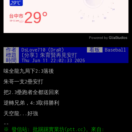
Powered by 
GliaStudios
Mute
作者
DsLove710 (DraR)
看板
Baseball
標題
[分享] 朱育賢再見安打
時間
Thu Jun 11 22:02:33 2026
味全龍九局下2:3落後

朱哥一支2壘安打

把2.3壘跑者全都送回來

逆轉兄弟，4:3取得勝利

天空龍...好強

※ 發信站: 批踢踢實業坊(ptt.cc), 來自: 