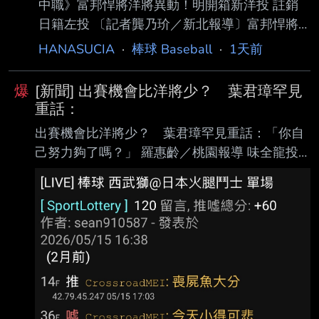
中職》富邦悍將洋將異動！明開箱新洋投 註銷
日籍左投 〔記者龔乃玠／新北報導〕富邦悍將
總教練後藤光尊今天明言，洋投瑪帝斯明天確定
HANASUCIA
·
棒球 Baseball
·
1天前
上一軍 迎接初登板，確定將註銷阿部雄大。 富
邦決定註銷阿部雄大，後藤光尊表示，今年是阿
爆
[新聞] 出賽機會比洋將少？ 葉君璋罕見
部雄大的第一年打職棒，每週丟1場的體 能調整
重話：
上，對他來說有點艱難，這是他被割愛的原因。
出賽機會比洋將少？ 葉君璋罕見重話：「你自
阿部雄大今年在一軍出賽10場，戰績3勝5敗，
己努力夠了嗎？」 羅惠齡／桃園報導 味全龍投
防禦率4.44，後藤光尊表示，個人是希望他可
手郭郁政昨在天母主場對統一獅先發，這是他相
以先在二軍持續出賽，這部分還會跟林桑（林威
隔2個月再於一軍登板，不過只投4 .2局狂失6
助）跟阿部確認想法、溝通，希望他能在二 軍
分、其中5分自責分，吞下敗投。他不但投球內
出賽儲備他的體力。 https://
容不佳，自己也有守備上的失誤， 今總教練葉君
璋罕見說出重話。 郭郁政在第4局讓張皓崴打出
內野滾地球，結果他接球失誤，被對上攻佔上壘
包，隨後就被 陳傑憲轟2分砲。第5局再讓張皓崴
打出一壘方向內野滾地球，他沒有及時補位，結