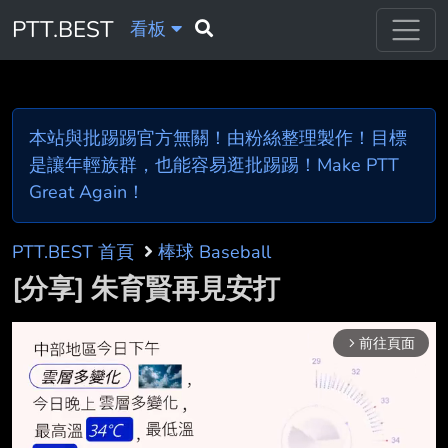
PTT.BEST
看板
本站與批踢踢官方無關！由粉絲整理製作！目標
是讓年輕族群，也能容易逛批踢踢！Make PTT
Great Again！
PTT.BEST 首頁
棒球 Baseball
[分享] 朱育賢再見安打
前往頁面
arrow_forward_ios