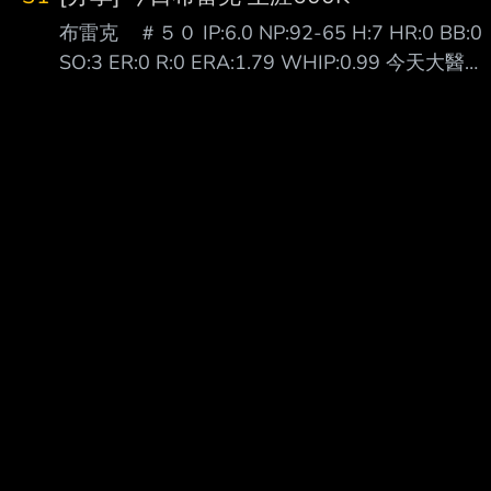
他就好。」 瑪帝斯（Quinton Martinez）現身新
布雷克 ＃５０ IP:6.0 NP:92-65 H:7 HR:0 BB:0
莊棒球場，備戰明天先發工作，今天接受媒體聯
SO:3 ER:0 R:0 ERA:1.79 WHIP:0.99 今天大醫生
訪時 表示，很期待能夠與這裡最好的打者對
布雷克 對富邦三連戰的首場登板先發 開局隊友就
決，但能做的還是一球一球去投，「掌握我能掌
給他兩分的支援 二上又再給大醫生兩分 握有四分
握 的事」。 瑪帝斯在二軍出賽2場，都有投到
領先的大醫生也是投得虎虎生風 雖然被敲出了七
150公里以上。他表示，自己從高中開始就是以
支安打 但也都沉穩地化解了危機 總共吃了六局無
強化速球 為目標，隨著
四壞無失分 終場就以4:0拿下本季第四勝 也完成
防禦率從1.89再下降到1.79 看來昨天跳的問天舞
跟死亡筆記本有用(x --