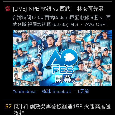
爆
[LIVE] NPB 軟銀 vs 西武 林安可先發
台灣時間17:00 西武Belluna巨蛋 軟銀８勝 vs 西
武９勝 福岡軟銀鷹 (62-35) Ｍ３７ AVG OBP
SLG OPS HR RBI PA １. 正木智也 (R) 1B .282
.382 .519 .900 16 40 283 ２. 周東佑京 (L) CF
.278 .348 .351 .699 1 26 395 ３. 近藤健介 (L)
LF .310 .425 .588 1.013 23 82 409 ４. 栗原陵
矢 (L) 3B .253 .342 .552 .894 30 78
YuiiAnitima
·
棒球 Baseball
·
1天前
57
[新聞] 劉致榮再登板飆速153 火腿高層送
祝福