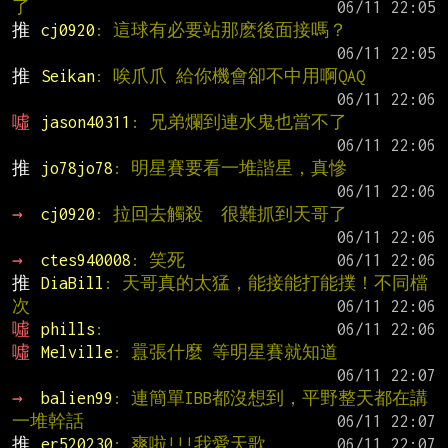
了
推 
cj0920
: 這球有必要站那麽後面接嗎？
推 
Seikan
: 唉爪爪 給你機會卻不中用啊QAQ
噓 
jason40311
: 兄弟爛到連水鬼也當不了
推 
jo78jo78
: 明星賽要看一堆諧星，真慘
→ 
cj0920
: 拉回去觸殺  很難抓到天哥了
→ 
ctes940008
: 笑死
推 
DiaBill
: 天哥真的太猛，能接能打能撲！不同檔
次
噓 
phills
:
噓 
Melville
: 囂張什麼 等明星賽就知道
→ 
balien99
: 連簡單IBB都沒想到，平野整天都在講
一堆幹話
推 
er520230
: 爽啦!!!我愛天歌