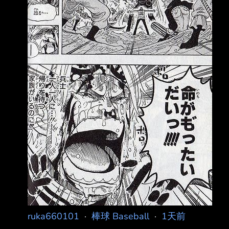
迷氣氛中解 散。 《週刊文春》訪問4名參與本屆
WBC的日本隊球員，多人將矛頭指向
ruka660101
·
棒球 Baseball
·
1天前