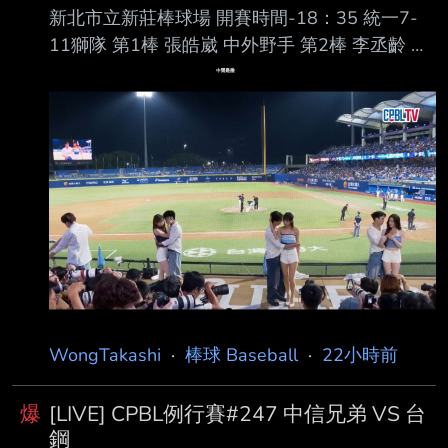
新北市立新莊棒球場 開賽時間-18：35 統一7-
11獅隊 第1棒 張皓崴 中外野手 第2棒 李丞齡 右
外野手 第3棒 陳傑憲 左外野手 第4棒 陳鏞基 指
定打擊 第5棒 林子豪 一壘手 第6棒 潘傑楷 三壘
手 第7棒 陳聖平 游擊手 第8棒 張 翔 捕手 第9
棒 林泓弦 二壘手 先發投手 布雷克 富邦悍將隊
第1棒 孔念恩 中外野手 第2棒 林澤彬 二壘手 第3
棒 張育成 指定打擊 第4棒 范國宸 一壘手 第5棒
王苡丞 右外野手 第6棒 董子恩 三壘手 第7棒 戴
培峰 捕手 第8棒 高 捷 左外野手
WongTakashi
·
棒球 Baseball
·
22小時前
爆
[LIVE] CPBL例行賽#247 中信兄弟 VS 台
鋼