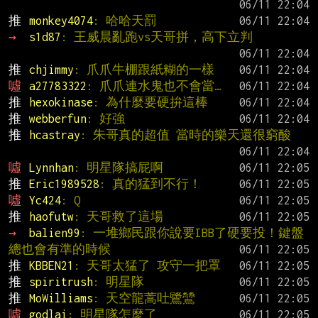
推 
monkey4074
: 哈哈天罰
→ 
s1d87
: 王威晨亂跑vs天哥拼，高下立判
推 
chjimmy
: 爪爪牛棚跟紙糊的一樣
噓 
a27783322
: 爪爪連水鬼也不會當…
推 
hexokinase
: 為什麼要硬拚這棒
推 
webberfun
: 好強
推 
hcastray
: 朱哥真的超值 當時的樂天還很窮酸
噓 
Lynnhan
: 明星隊搞屁啊
推 
Eric1989528
: 真的猛到不行！
噓 
Yc424
: Q
推 
haofutw
: 天哥救了這場
→ 
balien99
: 一堆鄉民跟你說要IBB了硬要投！鍵盤
總也會有準的時候
推 
KBBEN21
: 天哥太猛了 攻守一把罩
推 
spiritrush
: 明星隊
推 
MoWilliams
: 天空龍蒿吐鷺鷥
噓 
godlai
: 明星隊怎麼了