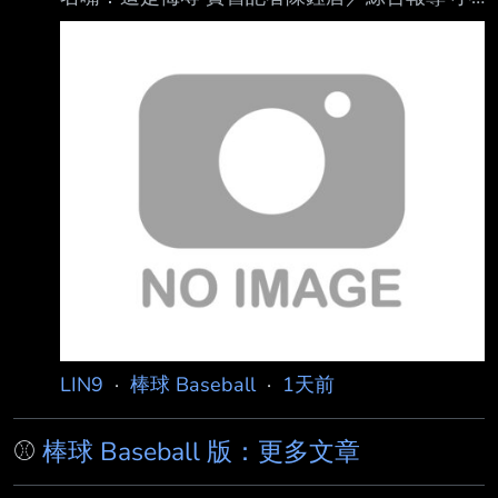
熊明星外野手「PCA」阿姆斯壯（Pete Crow-
Armstrong）近日因一段發言掀起討論，他在 節
目中被提及「棒球之神」貝比魯斯（Babe
Ruth）可能根本不存在的荒謬陰謀論時，不但
沒有立即否認，還以玩笑口吻回應「也許」、
「有可能」，這番話也惹怒美國知名體育名嘴
魯索（Christopher Russo），痛批他的言論是
對傳奇球星的侮辱。 阿姆斯壯日前登上卡瓦拉
里（Kristin Cavallari）主持的P
LIN9
·
棒球 Baseball
·
1天前
⚾
棒球 Baseball 版：更多文章