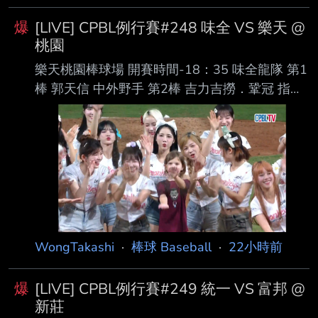
--
爆
[LIVE] CPBL例行賽#248 味全 VS 樂天 @
桃園
樂天桃園棒球場 開賽時間-18：35 味全龍隊 第1
棒 郭天信 中外野手 第2棒 吉力吉撈．鞏冠 指定
打擊 第3棒 朱育賢 一壘手 第4棒 劉基鴻 三壘手
第5棒 李凱威 二壘手 第6棒 張政禹 游擊手 第7棒
張祐嘉 右外野手 第8棒 蔣少宏 捕手 第9棒 陳子
豪 左外野手 先發投手 鋼龍 樂天桃猿隊 第1棒 陳
晨威 右外野手 第2棒 林政華 中外野手 第3棒
威 克 指定打擊 第4棒 林智平 一壘手 第5棒 張
趙紘 左外野手 第6棒 林子偉 二壘手 第7棒 梁家
榮 三壘手 第8棒 嚴宏鈞 捕手 第9棒
WongTakashi
·
棒球 Baseball
·
22小時前
爆
[LIVE] CPBL例行賽#249 統一 VS 富邦 @
新莊