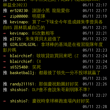
林益全2023)
推 
er520230
: 謝謝小黑 龍龍愛你
→ 
zip00000
: 明星隊
推 
kevinapo
: 算了一下味全今年造成鍾朱李曾吳各
自BS 跟林凱威自己的
→ 
kevinapo
: BS次數相等
推 
pl726
: 朱朱寶貝太超值了
推 
GIRLGIRLGIRL
: 拿球棒的基鴻是在複習龍隊年度
影片嗎
→ 
blairchief
: 吱吱貸款買回來吧（Z
→ 
blairchief
: (X
→ 
s6525480
: 笑死
推 
basketballj
: 都最後了領先一分不投球就贏了
推 
randy211161
: 那個慶祝動圖好好笑
推 
shishio7
: DLP會不會說朱哥刷弱隊不準?
→ 
shishio7
: 慶祝時拿球棒跑進場內好好笑