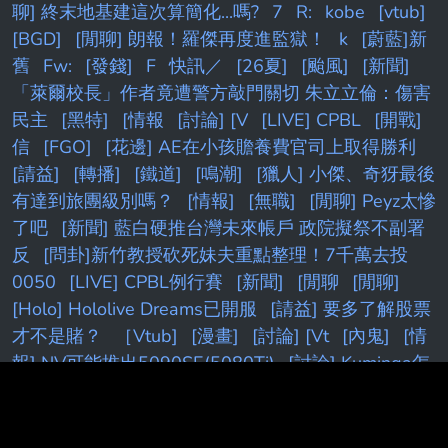
聊] 終末地基建這次算簡化...嗎?
7
R:
kobe
[vtub]
[BGD]
[閒聊] 朗報！羅傑再度進監獄！
k
[蔚藍]新
舊
Fw:
[發錢]
F
快訊／
[26夏]
[颱風]
[新聞]
「萊爾校長」作者竟遭警方敲門關切 朱立立倫：傷害
民主
[黑特]
[情報
[討論] [V
[LIVE] CPBL
[開戰]
信
[FGO]
[花邊] AE在小孩贍養費官司上取得勝利
[請益]
[轉播]
[鐵道]
[鳴潮]
[獵人] 小傑、奇犽最後
有達到旅團級別嗎？
[情報]
[無職]
[閒聊] Peyz太慘
了吧
[新聞] 藍白硬推台灣未來帳戶 政院擬祭不副署
反
[問卦]新竹教授砍死妹夫重點整理！7千萬去投
0050
[LIVE] CPBL例行賽
[新聞]
[閒聊
[閒聊]
[Holo] Hololive Dreams已開服
[請益] 要多了解股票
才不是賭？
［Vtub]
[漫畫]
[討論] [Vt
[內鬼]
[情
報] NV可能推出5090SE(5080Ti)
[討論] Kuminga怎
麼才過一年 身價掉這麼多？
[請益] DeepSeek 老闆
內部會議
[討論] 權喜原：不再公開班機資訊了
[討
論] 雙北實居人口近700萬，養不起兩顆大巨蛋
[情