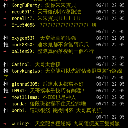
推 
KongFuParty
: 愛你朱朱寶貝
→ 
nccu0911
: 天哥復刻小V葛跑法
→ 
norel147
: 朱朱寶貝!!!!!!!!!
→ 
Eric54088
: 7777777777777777777 爽
推 
oxygen537
: 天空龍真的很強
推 
mork8850
: 連水鬼都不會當阿爪爪
→ 
balien99
: 整隊真的落後到一個不行
推 
CaminoI
: 天哥太會撲
推 
tonykingtwo
: 天空龍可以先評估金冠軍遊行路線
了
推 
glenna9305
: 爪連水鬼都當不好
推 
IN941
: 天哥撲本壘技巧有夠猛！
→ 
MoWilliams
: 不IBB也是神人
→ 
jorda
: 後段班都攔不住天空龍啦
推 
bonbi
: 這球很淺 跑得回來 天哥真的強
→ 
wuming2
: 天空龍各種逆轉 九局隨便尻三隻就贏