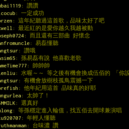
ubai1119
: 讚讚
icocub
: 一定成功
orzen
: 這年紀聽過這首歌，品味太好了吧
xwell
: 最近紅的是愛你越久我越被動
oseph0724
: 而且還有三部曲 好懷念
anfromuncle
: 易磊懂聽
angtsur
: 讚哦
asim65
: 孫易磊有說 他喜歡老歌
ameTime777
: 帥帥帥
lenliu
: 水喔～～ 等之後有機會換成伍佰的 「你說
angtsur
: 有機會放樹枝孤鳥震撼一下
orefish
: 他年紀用這首 品味真的好耶
ungurlea
: 太帥了！
SMMILK
: 選真好
ulong
: 等孫穩定進入輪值，找五佰去開球兼演唱
tu920707
: 年輕人懂聽
ruthmanman
: 台味濃 讚