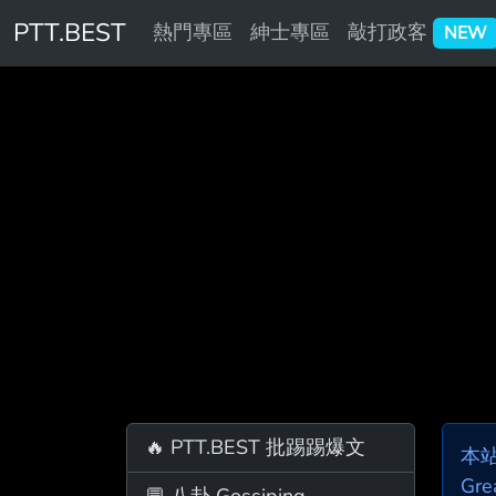
PTT.BEST
熱門專區
紳士專區
敲打政客
NEW
🔥 PTT.BEST 批踢踢爆文
本
Gre
💬 八卦 Gossiping