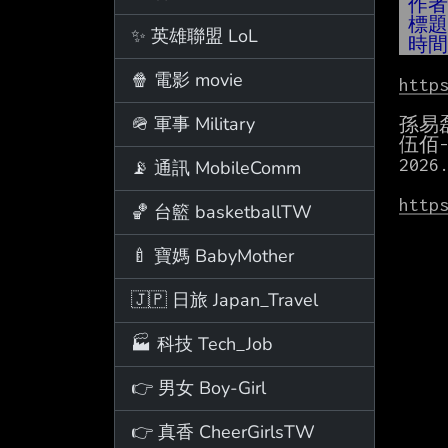
作
標
✨ 英雄聯盟 LoL
時
🍿 電影 movie
http
🪖 軍事 Military
孫易
伍佰-
202
📡 通訊 MobileComm
http
🏀 台籃 basketballTW
🍼 寶媽 BabyMother
🇯🇵 日旅 Japan_Travel
🏭 科技 Tech_Job
👉 男女 Boy-Girl
👉 真香 CheerGirlsTW