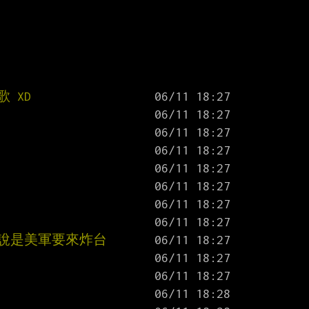
 XD
聽說是美軍要來炸台