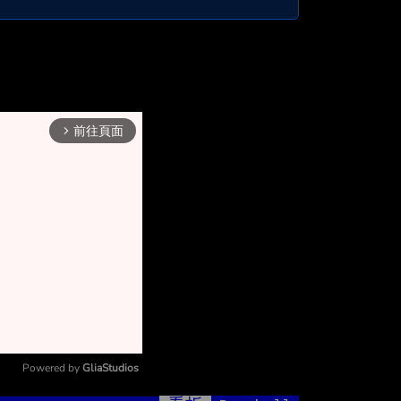
前往頁面
arrow_forward_ios
Powered by 
GliaStudios