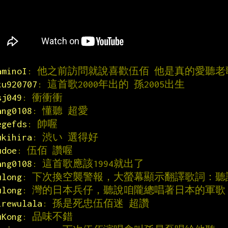
aminoI
: 他之前訪問就說喜歡伍佰 他是真的愛聽老歌
tu920707
: 這首歌2000年出的 孫2005出生
sj049
: 衝衝衝
ang0108
: 懂聽 超愛
egefds
: 帥喔
ukihira
: 渋い 選得好
udoe
: 伍佰 讚喔
ang0108
: 這首歌應該1994就出了
ulong
: 下次換空襲警報，大螢幕顯示翻譯歌詞：
ulong
: 灣的日本兵仔，聽說咱隴總唱著日本的軍歌
irewulala
: 孫是死忠伍佰迷 超讚
uKong
: 品味不錯