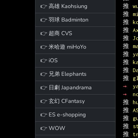
👉 高雄 Kaohsiung
推 
w
推 
m
👉 羽球 Badminton
推 
k
推 
A
👉 超商 CVS
推 
J
推 
m
👉 米哈遊 miHoYo
推 
y
👉 iOS
推 
k
推 
D
👉 兄弟 Elephants
推 
g
→ 
y
👉 日劇 Japandrama
→ 
n
👉 玄幻 CFantasy
推 
h
推 
A
👉 ES e-shopping
推 
g
推 
s
👉 WOW
推 
t