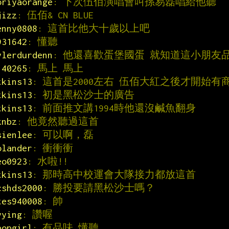
oriyaorange
: 下次伍佰演唱會叫孫易磊唱給他聽
jizz
: 伍佰& CN BLUE
enny0808
: 這首比他大十歲以上吧
931642
: 懂聽
ylerdurdenn
: 他還喜歡蛋堡國蛋 就知道這小朋友
140265
: 馬上 馬上
tkins13
: 這首是2000左右 伍佰大紅之後才開始有
tkins13
: 初是黑松沙士的廣告
tkins13
: 前面推文講1994時他還沒鹹魚翻身
knbz
: 他竟然聽過這首
sienlee
: 可以啊，磊
olander
: 衝衝衝
eo0923
: 水啦!!
tkins13
: 那時高中校運會大隊接力都放這首
cshds2000
: 勝投要請黑松沙士嗎？
tes940008
: 帥
yying
: 讚喔
popgirl
: 有品味 懂聽