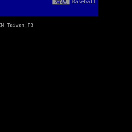
看板
Baseball
Mute
N Taiwan FB
