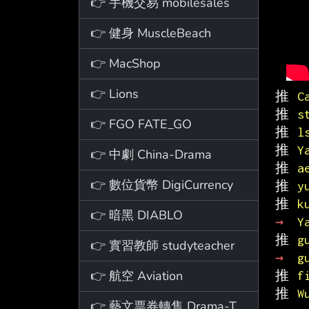
👉 手機交易 mobilesales
👉 健身 MuscleBeach
👉 MacShop
👉 Lions
推 
C
推 
s
👉 FGO FATE_GO
推 
l
推 
Y
👉 中劇 China-Drama
推 
a
👉 數位貨幣 DigiCurrency
推 
y
推 
k
👉 暗黑 DIABLO
→ 
Y
推 
g
👉 實習教師 studyteacher
→ 
g
👉 航空 Aviation
推 
f
推 
W
👉 藝文票券轉售 Drama-Ticket