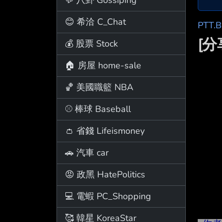
😊 希洽 C_Chat
PTT.
[
💰 股票 Stock
🏠 房屋 home-sale
🏀 美國職籃 NBA
⚾ 棒球 Baseball
👛 省錢 Lifeismoney
🚗 汽車 car
😡 政黑 HatePolitics
💻 電蝦 PC_Shopping
🥰 韓星 KoreaStar