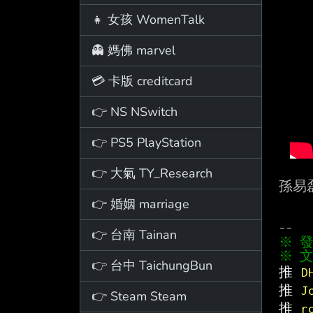
👧 女孩 WomenTalk
👻 媽佛 marvel
💳 卡版 creditcard
👉 NS NSwitch
👉 PS5 PlayStation
👉 大氣 TY_Research
孫易
👉 婚姻 marriage
👉 台南 Tainan
※ 文
👉 台中 TaichungBun
推 
D
推 
J
👉 Steam Steam
推 
r