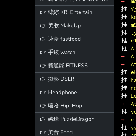
→ 
m
推 
Y
👉 韓綜 KR_Entertain
推 
K
推 
m
👉 美妝 MakeUp
推 
t
👉 速食 fastfood
推 
c
推 
A
👉 手錶 watch
→ 
A
→ 
A
👉 體適能 FITNESS
推 
e
👉 攝影 DSLR
推 
h
推 
n
👉 Headphone
推 
L
→ 
A
👉 嘻哈 Hip-Hop
推 
y
👉 轉珠 PuzzleDragon
→ 
c
推 
y
👉 美食 Food
推 
j