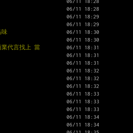
品味
商業代言找上 當