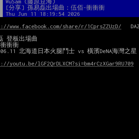
者
WuSam (藤原豆海)
題
[分享] 孫易磊出場曲：伍佰-衝衝衝
間
Thu Jun 11 18:19:54 2026
s://www.facebook.com/share/r/1CprsZZUzD/
   DAZ
磊 登板出場曲

衝衝衝

6.06.11 北海道日本火腿鬥士 vs 橫濱DeNA海灣之星

s://youtu.be/lGF2QrDLXCM?si=bm4rCzXGar9RU709