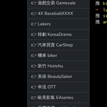
👉 遊戲交易 Gamesale
推 
b
→ 
l
👉 4X BaseballXXXX
推 
s
推 
a
👉 Lakers
👉 韓劇 KoreaDrama
👉 汽車買賣 CarShop
👉 機車 biker
👉 新竹 Hsinchu
👉 美保 BeautySalon
👉 串流 OTT
👉 歐美影集 EAseries