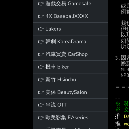
👉 遊戲交易 Gamesale
  或是讓一些板規的規範不要那麼的複雜

  例如：A2、A6、A7、B6

👉 4X BaseballXXXX
  我也發現很多發文違規都是水桶併退文，有些條例也不是情節非常嚴重的違規

👉 Lakers
  但也因為從以前(2014)到現在都沒人修，所以感覺不合時宜

  以現在的網路使用者習慣而言，很容易就變成文字獄甚至是讓人報私仇的工具了

  如果上任的話，想基於現行板規的排版架構去做調整

👉 韓劇 KoreaDrama
  所以如果有成功改板規的話，新的條號或許會跟現行不同

👉 汽車買賣 CarShop
3.
  應該是可以協助將MLB白天場、NPB中午場、CPBL二軍的置底讓大家方便討論

👉 機車 biker
  MLB會以有大谷/山本登場的LAD，以及台灣出身的球員登場的比賽為主

  NPB、KBO同樣以台灣出身的球員登場比賽為主

👉 新竹 Hsinchu
＝＝
👉 美保 BeautySalon
👉 串流 OTT
※ 文
推 
D
👉 歐美影集 EAseries
推 
w