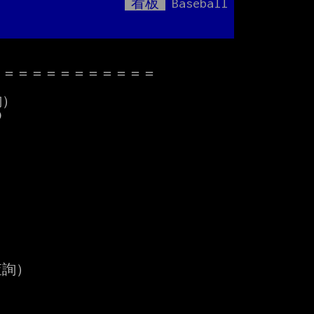
看板
Baseball
Mute
＝＝＝＝＝＝＝＝＝＝＝

）
