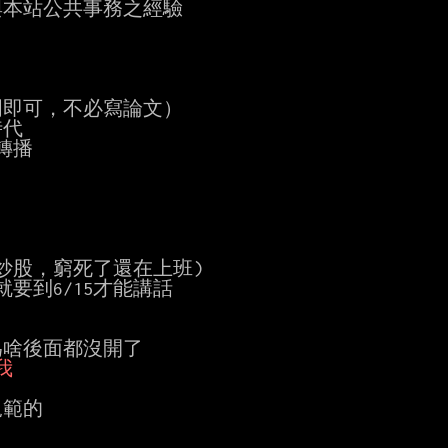
本站公共事務之經驗

即可，不必寫論文）

代

播

股，窮死了還在上班)

要到6/15才能講話

啥後面都沒開了

我
範的
