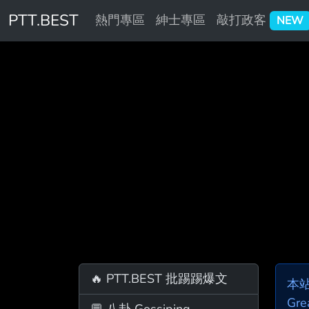
PTT.BEST
熱門專區
紳士專區
敲打政客
NEW
🔥 PTT.BEST 批踢踢爆文
本
Gre
💬 八卦 Gossiping