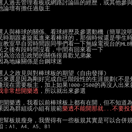
參選人過去管理看板或網路討論區的經歷，或其他參與
他論壇有擔任過版主

參選人與棒球的關係、看球經歷及參選動機（簡單說明
民時期跟著旋風進來看棒球的，那個時候還是學生時
在教室早自習時間跟同學們看一下無線電視台的MLB轉
民之後有段時間沒看，中間有回來看一下

因為洽洽彭政閔的關係很喜歡兄弟象

因為地緣關係是台鋼球迷

參選人之政見與對棒球板的期望 (自由發揮)

出來選是因為剛好完成自己階段性的生涯規劃(不是炒
逢現在需要板主，加上如果1000-2500的再沒人出來就
我非常想開樂透
，所以就出來參選

我想開樂透，我看以前棒球板上都有在開，但不知道為
 如果因為群組或小組有規範
樂透不能開那就...不要投
我想幫板規瘦身，我覺得有一些板規其實是可以合併規