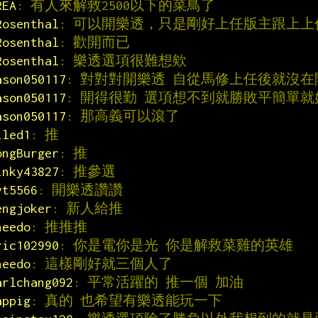
REA
: 有人來解救2500以下的菜鳥了
Rosenthal
: 可以開樂透，只是剛好上任版主跟上
Rosenthal
: 歡開而已
Rosenthal
: 樂透選項很難想欸
ason050117
: 對對對開樂透 自從馬修上任後就沒在開
ason050117
: 開得很勤 選項想不到就勝敗平簡單就
ason050117
: 那高義可以滾了
iled1
: 推
ongBurger
: 推
inky43827
: 推參選
yt5566
: 開樂透讚讚
engjoker
: 新人給推
heedo
: 推推推
ric102990
: 你是電你是光 你是解救菜雞的英雄
heedo
: 這樣剛好就三個人了
arlchang092
: 平常活躍的 推一個 加油
appig
: 真的 也希望有樂透能玩一下