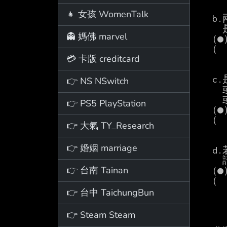
👧 女孩 WomenTalk
  b.兩年內是否曾在棒球小組受半年以上之水桶處分？

    是否曾在棒球小組內同一看板被板規處分達兩次以上？

👻 媽佛 marvel
 （●）否

 （  ）是，請列出紀錄並說明之：

💳 卡版 creditcard
  c.是否曾在國家體育場發表鼓吹仇恨、對立之言論，

👉 NS NSwitch
    或使用容易引發對立之暱稱、簽名檔或名片檔，

    或是否持有以特定球隊、球員為攻擊對象的帳號？

👉 PS5 PlayStation
 （●）否

 （  ）是，請說明：

👉 大氣 TY_Research
👉 婚姻 marriage
  d.若有其他足以影響使用者對板主信賴之紀錄者（如劣文數），

    請在此提出並說明之。

👉 台南 Tainan
 （●）否

 （  ）是，請說明：

👉 台中 TaichungBun
👉 Steam Steam