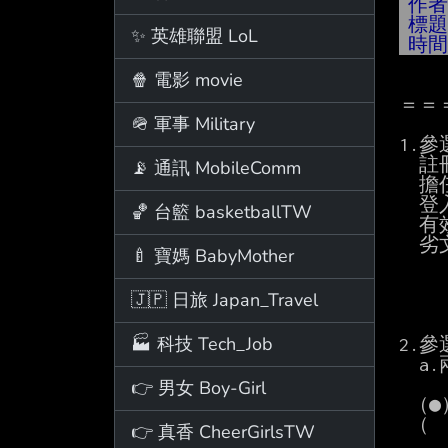
作
標
✨ 英雄聯盟 LoL
時
🍿 電影 movie
＝＝
🪖 軍事 Military
1.參
  註冊日期：07/11/2018 11:59:37 Wed (已滿 2888 天)

📡 通訊 MobileComm
  擔任板主：無

  登入次數：登入次數 1751 次

🏀 台籃 basketballTW
  有效文章：文章 645 篇

  劣文數：0

🍼 寶媽 BabyMother
🇯🇵 日旅 Japan_Travel
🏭 科技 Tech_Job
2.
  a.兩年內是否曾受站規處分而被停權或宣告褫奪公權？

    （請至ID_Muliti、ID_Finance、Violation等看板查詢）

👉 男女 Boy-Girl
 （●）否

 （  ）是，請說明：

👉 真香 CheerGirlsTW