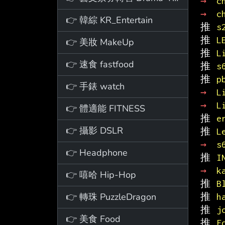
→ 
c
→ 
c
👉 韓綜 KR_Entertain
推 
s
推 
L
👉 美妝 MakeUp
推 
L
👉 速食 fastfood
推 
s
推 
p
👉 手錶 watch
→ 
L
→ 
L
👉 體適能 FITNESS
推 
e
👉 攝影 DSLR
推 
L
→ 
s
👉 Headphone
推 
I
→ 
k
👉 嘻哈 Hip-Hop
推 
B
👉 轉珠 PuzzleDragon
推 
h
推 
j
👉 美食 Food
推 
F