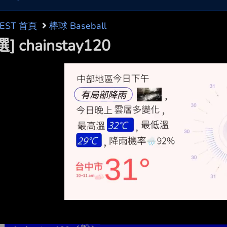
BEST 首頁
棒球 Baseball
] chainstay120