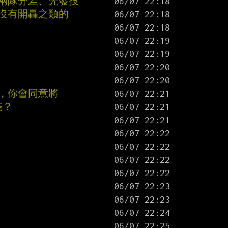
是兩隊分差、先發投
有沒有開轟之類的
，你會同意將
嗎？