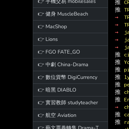
👉 手機交易 mobilesales
推 
C
推 
T
👉 健身 MuscleBeach
→ 
T
→ 
T
👉 MacShop
→ 
j
👉 Lions
→ 
j
→ 
j
👉 FGO FATE_GO
推 
c
推 
Y
👉 中劇 China-Drama
推 
p
👉 數位貨幣 DigiCurrency
推 
l
推 
p
👉 暗黑 DIABLO
推 
c
推 
E
👉 實習教師 studyteacher
→ 
c
推 
c
👉 航空 Aviation
推 
r
👉 藝文票券轉售 Drama-Ticket