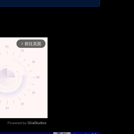
前往頁面
arrow_forward_ios
Powered by 
GliaStudios