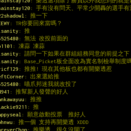
hainstay120
: 樂透選項除了勝負以外我想到的就
hainstay120
: 手有沒有問天、平常少開轟的選手
22shadowl
: 推一下
EEWY
: TR你要回來當嗎？
isanity
: 推
6525480
: 無法 改投前面的
b1101
: 凍蒜 凍蒜
isanity
: 請問一下如果在群組組務同意的前提之下
isanity
: Base_Picket板全面改為實名制檢舉制度
ricf129
: 推推! 現在其他板也都有開樂透惹
eftCorner
: 出來選給推
6525480
: 喵爪邦迷我就改投了
N941
: 推幫新人發聲的好人
ankawayuu
: 推推
lackie9211
: 推
appyseal
: 願意啟動投票  推好人
ohnwu
: 推一個 支持再開樂透 XDDD
oreverChop
: 推樂透  很久沒開了