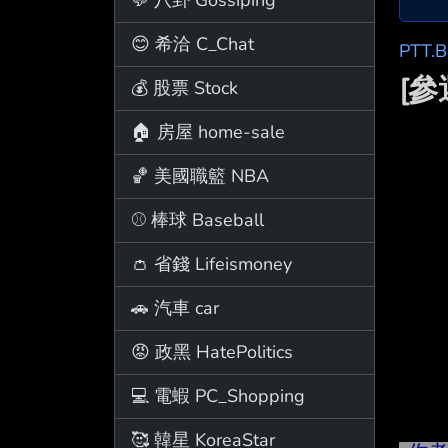
😊 希洽 C_Chat
PTT.
[參選
💰 股票 Stock
🏠 房屋 home-sale
🏀 美國職籃 NBA
⚾ 棒球 Baseball
👛 省錢 Lifeismoney
🚗 汽車 car
😡 政黑 HatePolitics
💻 電蝦 PC_Shopping
🥰 韓星 KoreaStar