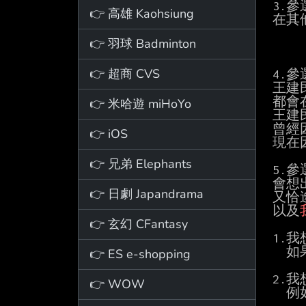
3.
👉 高雄 Kaohsiung
在其
👉 羽球 Badminton
👉 超商 CVS
4.
王建
都會
👉 米哈遊 miHoYo
王建
曾經
👉 iOS
現在
👉 兄弟 Elephants
5.
會想
👉 日劇 Japandrama
又恰
以及
👉 玄幻 CFantasy
1.
 
👉 ES e-shopping
2.
👉 WOW
  例如：A1、A4、A5、B1
