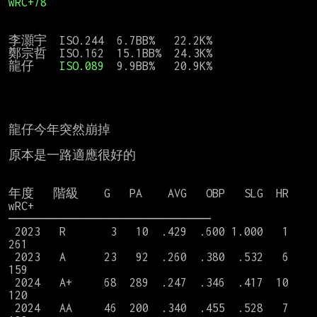
wRC+78
李灝宇  ISO.244  6.7BB%   22.2K%

鄭宗哲  ISO.162  15.1BB%  24.3K%

龍仔    
ISO.089  
9.9BB%   20.9K%

龍仔今年突然崩掉

原本是一路適應很好的

年度   階級    G   PA    AVG   OBP   SLG  HR  
wRC+

──────────────────────────

 2023   R       3   10  .429  .600 1.000   1   
261

 2023   A      23   92  .260  .380  .532   6   
159

 2024   A+     68  289  .247  .346  .417  10   
120

 2024   AA     46  200  .340  .455  .528   7   