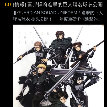
60
[情報] 富邦悍將進擊的巨人聯名球衣公開
▍GUARDIAN SQUAD UNIFORM！進擊的巨人
聯名球衣 搶先公開！ 年度重磅IP《進擊的巨
人》系列正式登場！ 搶先曝光聯名球衣、棒球
帽 這次邀請悍將隊長#范國宸 和兇猛的悍將戰神
#張育成 率先批上悍將分隊的「調查兵團」戰
袍！ 悍將首度穿上調查兵團的俐落戰服 將金
屬盔甲、皮帶融入球衣細節中 棒球帽更放上經
典的自由之翼標誌 調查兵團的戰鬥英姿完整帥
氣呈現 期待已久的悍將家人們及進巨迷 披上
屬於我們的戰袍，一起並肩作戰！ 獻出你們的
心臟吧！ 商品資訊 進擊的巨人聯名球迷版球
衣｜$25