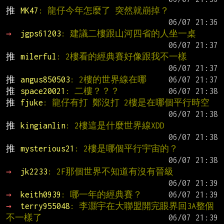
推 
MK47
: 龍仔今年怎麼了 突然就崩掉？
→ 
jgps61203
: 建議二樓跟山河四省的人坐一桌
推 
milerful
: 2樓看的經典賽好像跟我不一樣
推 
angus850503
: 2樓的世界線在哪
推 
space20021
: 二樓？？？
推 
fjuke
: 龍仔有打 鄭沒打 2樓是在哪個平行時空
推 
kingianlin
: 2樓這是什麼世界線XDD
推 
mysterious21
: 2樓是哪個平行宇宙的？
→ 
jk2233
: 2F那個世界不知道有沒有晉級
→ 
keith0939
: 哪一年的經典賽？
→ 
terry955048
: 李灝宇在大聯盟開完眼界回3A整個
不一樣了