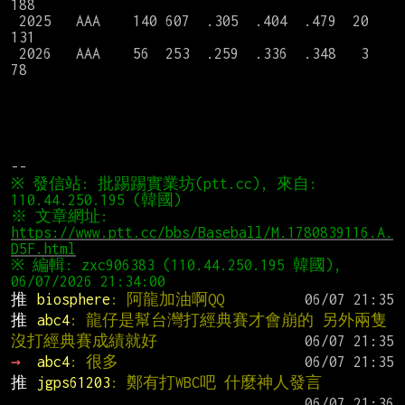
188

 2025   AAA    140 607  .305  .404  .479  20   
131

 2026   AAA    56  253  .259  .336  .348   3    
78

※ 發信站: 批踢踢實業坊(ptt.cc), 來自: 
110.44.250.195 (韓國)
※ 文章網址: 
https://www.ptt.cc/bbs/Baseball/M.1780839116.A.
D5F.html
※ 編輯: zxc906383 (110.44.250.195 韓國), 
推 
biosphere
: 阿龍加油啊QQ
推 
abc4
: 龍仔是幫台灣打經典賽才會崩的 另外兩隻
沒打經典賽成績就好
→ 
abc4
: 很多
推 
jgps61203
: 鄭有打WBC吧 什麼神人發言