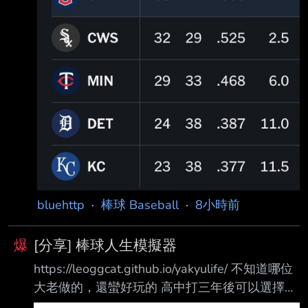
場勝場差 原本是沒希望季後賽 現在季後賽機率
濃厚 ----- Sent from JPTT on my Xiaomi
2412DPC0AG. --
bluehttp
·
棒球 Baseball
·
8小時前
爆
[分享] 棒球人生模擬器
https://leoggcat.github.io/yakyulife/ 不知道哪位
大老做的，還蠻好玩的 高中打三年後可以選擇念
大學或進職棒（能力好可以選旅日旅美） 可以跟