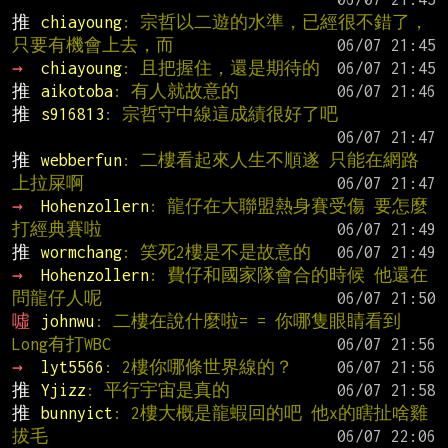
推 
chiayoung
: 宗哲以二遊的水準，已經很不錯了，
只要有機會上去，而
→ 
chiayoung
: 且把握住，還是期待的
推 
aikotoba
: 有人就故意的
推 
s916813
: 宗哲守中線這成績很好了吧
推 
webberfun
: 二樓看起來人生不順遂 只能在網路
上拉屎啊
→ 
Hohenzollern
: 龍仔在大聯盟熱身賽受傷 要怎麼
打經典賽啦
推 
wormchang
: 笑死2樓是不是故意的
→ 
Hohenzollern
: 費仔和國家隊會合的時候 他還在
問龍仔人呢
噓 
johnwu
: 二樓在說什麼啦= = 你哪隻眼睛看到
Long有打WBC
→ 
lyt5566
: 2樓你哪條世界線的？
推 
Yjizz
: 平行宇宙是真的
推 
bunnyict
: 2樓大概是龍蝦回的吧 他x的瞎扯啥雞
拔毛