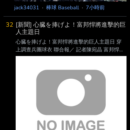
jack34031
·
棒球 Baseball
·
7小時前
32
[新聞] 心臓を捧げよ！富邦悍將進擊的巨
人主題日
心臓を捧げよ！富邦悍將進擊的巨人主題日 穿
上調查兵團球衣 聯合報／ 記者陳宛晶 富邦悍將
隊攜手《進擊的巨人》舉辦聯名主題日，將於8
月21日於新莊棒球場登場，而在 主題日消息公
布後受到粉絲及悍將家人好評，球團公布聯名主
題特別新增8月21、26、27 日，一共5場比賽，
悍將們將穿上《進擊的巨人》聯名主題球衣，一
起齊心捍衛新莊城堡 「獻出你的心臟吧！」 悍
將在主題日期間將穿上與《進擊的巨人》聯名主
題球衣，主題球衣結合調查兵團元素， 也是悍
將隊史首次穿上全套黑色球衣，帥氣程度爆表。
球場大螢幕將換上帥氣的出場動畫