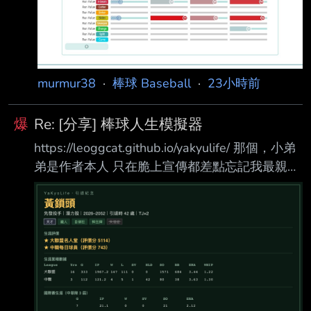
murmur38
·
棒球 Baseball
·
23小時前
爆
Re: [分享] 棒球人生模擬器
https://leoggcat.github.io/yakyulife/ 那個，小弟
弟是作者本人 只在脆上宣傳都差點忘記我最親愛
的家鄉PTT 這兩天因為外務一直沒有上來發文，
但大家的養成結果我都有看到 我印象最深刻的是
在我改版以後有人養出一個名人堂等級的投手 法
克，那個連我這個作者都養不出來 總之我很想要
把一些台灣棒球的浪漫(例如狂打國際賽) 那些很
屬於台灣棒球的東西表現出來 也希望每個養成都
有玩家的選擇當作節點 同一個種子會有不同的想