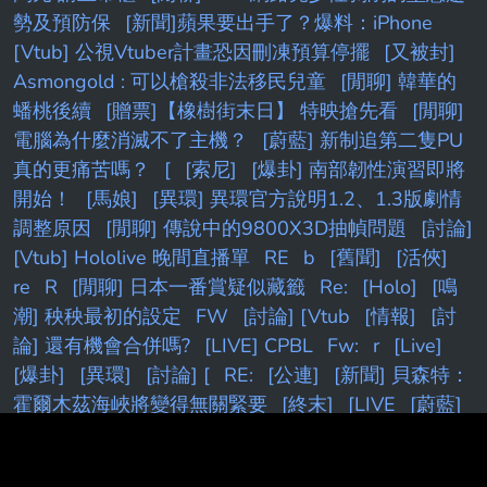
勢及預防保
[新聞]蘋果要出手了？爆料：iPhone
[Vtub] 公視Vtuber計畫恐因刪凍預算停擺
[又被封]
Asmongold : 可以槍殺非法移民兒童
[閒聊] 韓華的
蟠桃後續
[贈票]【橡樹街末日】 特映搶先看
[閒聊]
電腦為什麼消滅不了主機？
[蔚藍] 新制追第二隻PU
真的更痛苦嗎？
[
[索尼]
[爆卦] 南部韌性演習即將
開始！
[馬娘]
[異環] 異環官方說明1.2、1.3版劇情
調整原因
[閒聊] 傳說中的9800X3D抽幀問題
[討論]
[Vtub] Hololive 晚間直播單
RE
b
[舊聞]
[活俠]
re
R
[閒聊] 日本一番賞疑似藏籤
Re:
[Holo]
[鳴
潮] 秧秧最初的設定
FW
[討論] [Vtub
[情報]
[討
論] 還有機會合併嗎?
[LIVE] CPBL
Fw:
r
[Live]
[爆卦]
[異環]
[討論] [
RE:
[公連]
[新聞] 貝森特：
霍爾木茲海峽將變得無關緊要
[終末]
[LIVE
[蔚藍]
[新聞]
[颱風]
f
[棕色］
［Vtub]
F
［Vtub
[閒
聊] DK時隔1723天重返國際賽決賽
[求書]
[發錢]