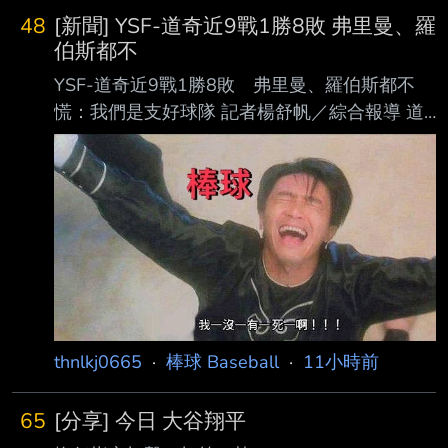
左投小林將大9日在夏季甲子園首戰先發，投到7
小熊主投6局，被敲4安
48
[新聞] YSF-道奇近9戰1勝8敗 弗里曼、羅
局途中失3分，幫助球隊以6比3擊敗中京， 睽違
伯斯都不
2年闖過首輪。特別的是，他早已決定「棒球打
YSF-道奇近9戰1勝8敗 弗里曼、羅伯斯都不
到高中」，未來夢想也不是職棒，而是 成為一
慌：我們是支好球隊 記者楊舒帆／綜合報導 道
名公務員。 據日媒《高校野球.com》報導，小
奇10日（台灣時間）以2比4不敵響尾蛇，近期
林將大並非靠球速壓制打者，而是利用較為緩
陷入低潮，近9戰僅拿下1勝8敗，還吞下 連續3
慢、出手點 不易掌握的投球動作破壞打者節
個系列賽敗仗。不過靠著先前累積的領先優勢，
奏。他坦言，「球速確實是一種
道奇目前在國聯西區仍領先第2名響 尾蛇7.5
場，陣中主砲弗里曼（Freddie Freeman）與總
教練羅伯斯（Dave Roberts）都強 調，球隊並
沒有因此陷入恐慌。 弗里曼此役4打數無安打，
近期也同步降溫。他先前曾締造15場連續安打，
不過這個系列 賽面對響尾蛇12打數僅1安。 談
thnlkj0665
·
棒球 Baseball
·
11小時前
65
[分享] 今日 大谷翔平