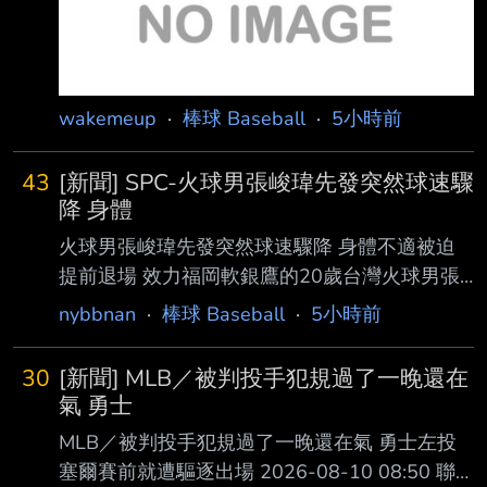
點數保底 大心臟 全力一
wakemeup
·
棒球 Baseball
·
5小時前
43
[新聞] SPC-火球男張峻瑋先發突然球速驟
降 身體
火球男張峻瑋先發突然球速驟降 身體不適被迫
提前退場 效力福岡軟銀鷹的20歲台灣火球男張
峻瑋，7月底才正式升格為支配下球員，今天在
nybbnan
·
棒球 Baseball
·
5小時前
二軍迎 來升格後第2場先發，面對橫濱DeNA二
軍主投2.2局無失分，被敲2支安打，送出2次三
30
[新聞] MLB／被判投手犯規過了一晚還在
振與2 次保送，最快球速達155公里，防禦率降
氣 勇士
至2.50。 不過值得注意的是，張峻瑋在第3局出
MLB／被判投手犯規過了一晚還在氣 勇士左投
現球速明顯下降情況，隨後向教練團反映身體不
塞爾賽前就遭驅逐出場 2026-08-10 08:50 聯
適， 提前退場休息，軟銀二軍最終仍以7：6擊