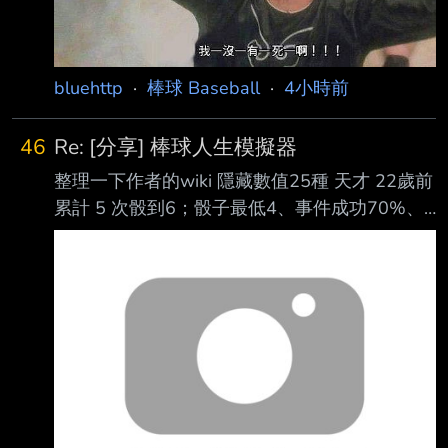
以70勝48敗、7.5場勝差穩居國聯西區龍 頭，但
距聯國聯西區第2的響尾蛇已只剩7.5場勝差，和
上一個月一度領先14場差距很大。 道奇今天先
發左投羅布雷斯基（Justi
bluehttp
·
棒球 Baseball
·
4小時前
46
Re: [分享] 棒球人生模擬器
整理一下作者的wiki 隱藏數值25種 天才 22歲前
累計 5 次骰到6；骰子最低4、事件成功70%、
兩項潛力+10/能力+5 鐵人 連續5年全勤級；受
傷率最高10% 大器晚成 25～31歲、非天才、
OVR<47、單季骰子投入>=16；骰子最低3、事
件70%、兩項潛力+10/+5 自律狂 25歲前保守
成功>=15、沒被抓外遇、宵夜等失敗<5；衰退
延後2年 學院派 大學期間拿冠軍；25歲前受
傷-5%，35%機率多一顆骰 國際賽之鬼 國際賽
>=3次且至少2次冠/亞軍；國際賽不增加傷病、