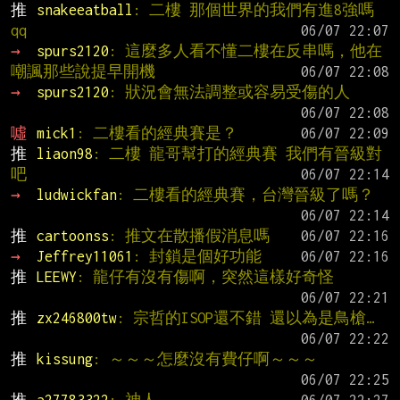
推 
snakeeatball
: 二樓 那個世界的我們有進8強嗎
qq
→ 
spurs2120
: 這麼多人看不懂二樓在反串嗎，他在
嘲諷那些說提早開機
→ 
spurs2120
: 狀況會無法調整或容易受傷的人
噓 
mick1
: 二樓看的經典賽是？
推 
liaon98
: 二樓 龍哥幫打的經典賽 我們有晉級對
吧
→ 
ludwickfan
: 二樓看的經典賽，台灣晉級了嗎？
推 
cartoonss
: 推文在散播假消息嗎
→ 
Jeffrey11061
: 封鎖是個好功能
推 
LEEWY
: 龍仔有沒有傷啊，突然這樣好奇怪
推 
zx246800tw
: 宗哲的ISOP還不錯 還以為是鳥槍…
推 
kissung
: ～～～怎麼沒有費仔啊～～～