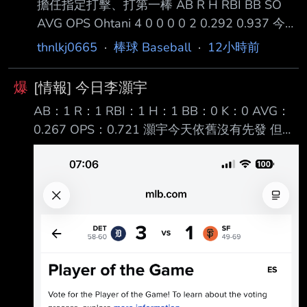
擔任指定打擊、打第一棒 AB R H RBI BB SO
AVG OPS Ohtani 4 0 0 0 0 2 0.292 0.937 今天
比賽合計四個打數繳了白卷 前兩次打擊都遭到
thnlkj0665
·
棒球 Baseball
·
12小時前
三振 後面兩次分別擊成一壘以及二壘的內野滾
地球出局 打擊率目前下降至2成92 終場，道奇
爆
[情報] 今日李灝宇
隊在今天比賽以二比四不敵地主響尾蛇隊 --
AB：1 R：1 RBI：1 H：1 BB：0 K：0 AVG：
0.267 OPS：0.721 灝宇今天依舊沒有先發 但在
延長賽突破僵局制時上場代打 擊出飛越一壘手頭
頂的安打送回超前分 隨後再靠著Max Clark內野
滾地球回來得分 終場老虎靠著灝宇勝利打點的關
鍵安打贏得比賽
https://x.com/i/status/2086582015084941501
--