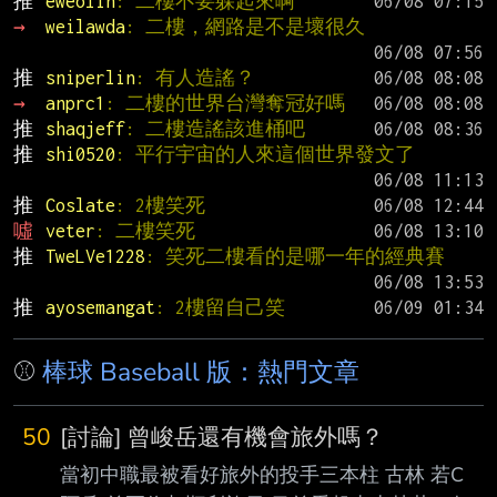
推 
eweolin
: 二樓不要躲起來啊
→ 
weilawda
: 二樓，網路是不是壞很久
推 
sniperlin
: 有人造謠？
→ 
anprc1
: 二樓的世界台灣奪冠好嗎
推 
shaqjeff
: 二樓造謠該進桶吧
推 
shi0520
: 平行宇宙的人來這個世界發文了
推 
Coslate
: 2樓笑死
噓 
veter
: 二樓笑死
推 
TweLVe1228
: 笑死二樓看的是哪一年的經典賽
推 
ayosemangat
: 2樓留自己笑
⚾
棒球 Baseball 版：熱門文章
50
[討論] 曾峻岳還有機會旅外嗎？
當初中職最被看好旅外的投手三本柱 古林 若C