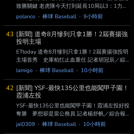
致勝關鍵 老虎隊今天打到延長10局以3：1力克
巨人隊，台灣好手李灝宇代打敲出超前安，為球
polanco
·
棒球 Baseball
·
9小時前
隊貢獻 關鍵安打，就連跑壘也獲得教頭辛區
（A.J. Hinch）稱讚。 李灝宇前一次先發已是8
43
[新聞] 道奇8月慘到只拿1勝！2屆賽揚強
月3日，整周以來都從板凳出發，今天兩隊打完9
投明主場
局處於1：1平手， 進入延長賽突破僵局，老虎
ETtoday 道奇8月慘到只拿1勝！2屆賽揚強投明
10局上首位打者就啟用李灝宇代打，面對左投杭
主場首秀 史庫柏扛止血重任 記者胡冠辰／綜
吉斯（Sam Hent ges），將95.5哩內角直球打
合報導 洛杉磯道奇近期陷入嚴重低潮，8月前9
lamigo
·
棒球 Baseball
·
10小時前
向右外野落地，送回二壘跑者。 李灝宇上壘
戰僅拿下1勝8敗，結束客場之旅後，道奇將回到
後，先靠托克森（Spencer Torkelson）的安
主 場展開7連戰，11日迎戰皇家，而日前重磅加
42
[新聞] YSF-最快135公里也能闖甲子園！
盟的2屆美聯賽揚獎得主史庫柏（Tarik
霞浦左投
Skubal），將迎來披上道奇戰袍後首度在道奇球
YSF-最快135公里也能闖甲子園！霞浦左投好投
場先發，也被寄望成為球隊扭轉低潮的關 鍵人
奪勝 夢想卻是當公務員 記者楊舒帆／綜合報
物。 史庫柏在交易大限前由老虎轉戰道奇，這
導 在球速動輒150公里的年代，最快僅135公里
jal0309
·
棒球 Baseball
·
10小時前
筆震撼交易讓衛冕軍原本已星光熠熠的陣容再添
的左投也能站上甲子園舞台證明自己。霞浦高校
頂級王牌。 加盟後首戰，他在瑞格利球場面對