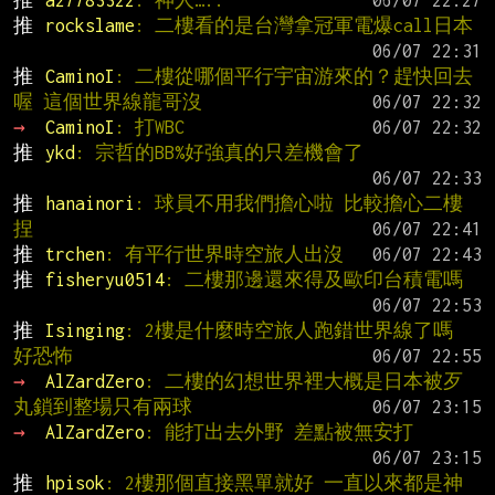
推 
a27783322
: 神人…..
推 
rockslame
: 二樓看的是台灣拿冠軍電爆call日本
推 
CaminoI
: 二樓從哪個平行宇宙游來的？趕快回去
喔 這個世界線龍哥沒
→ 
CaminoI
: 打WBC
推 
ykd
: 宗哲的BB%好強真的只差機會了
推 
hanainori
: 球員不用我們擔心啦 比較擔心二樓
捏
推 
trchen
: 有平行世界時空旅人出沒
推 
fisheryu0514
: 二樓那邊還來得及歐印台積電嗎
推 
Isinging
: 2樓是什麼時空旅人跑錯世界線了嗎 
好恐怖
→ 
AlZardZero
: 二樓的幻想世界裡大概是日本被歹
丸鎖到整場只有兩球
→ 
AlZardZero
: 能打出去外野 差點被無安打
推 
hpisok
: 2樓那個直接黑單就好 一直以來都是神