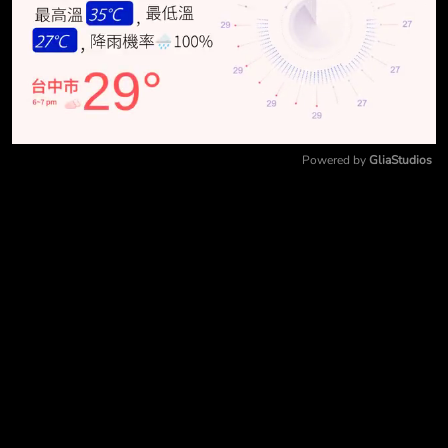
Powered by 
GliaStudios
Mute