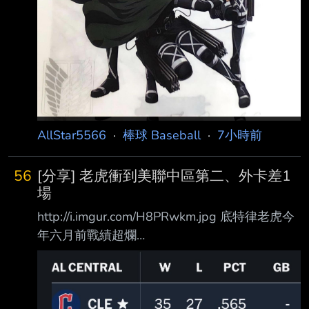
AllStar5566
·
棒球 Baseball
·
7小時前
56
[分享] 老虎衝到美聯中區第二、外卡差1
場
http://i.imgur.com/H8PRwkm.jpg 底特律老虎今
年六月前戰績超爛
http://i.imgur.com/UZfOhtk.jpg 在老虎今天贏球
後 從美聯中區第四名衝到第二名
http://i.imgur.com/0qwwlUQ.jpg 外卡也只差一