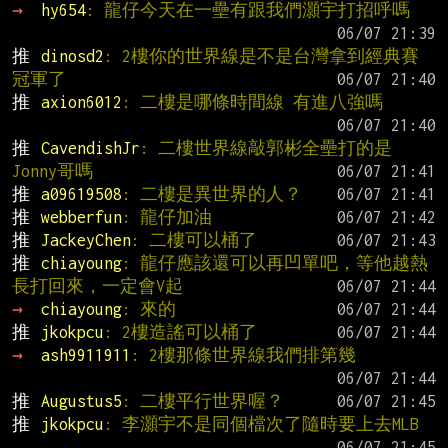
→ 
hy654
: 龍仔今天在一壘有跟我們灝宇打招呼嗎
推 
dinosd2
: 2樓你的世界線是不是台灣拿到經典賽
冠軍了
推 
axion6012
: 二樓是哪條時間線 有進八強嗎
推 
CavendishJr
: 二樓世界線敲郭彬全壘打的是
Jonny哥嗎
推 
a09619508
: 二樓是異世界的人？
推 
webberfun
: 龍仔加油
推 
JackeyChen
: 二樓可以桶了
推 
chiayoung
: 龍仔應該還可以再凹單吧，等他越熱
長打回來，一定會V起
→ 
chiayoung
: 來的
推 
jkokpcu
: 2樓造謠可以桶了
→ 
ash9911911
: 2樓那條世界線我們排第幾
推 
Augustus5
: 二樓平行世界喔？
推 
jkokpcu
: 李灝宇不是同個檔次了隨時要上去MLB