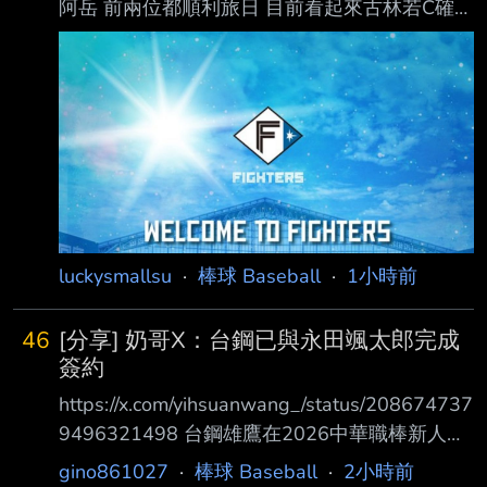
阿岳 前兩位都順利旅日 目前看起來古林若C確實
也有日職一軍實力，只是都太痛了… 阿岳今年的
成績又進化 ERA 1.33 WHIP不到1 非常有幾位
角逐今年的救援王 重點是阿岳年輕才25也比古
林若C更健康 應該還是很有機會旅外吧？ -- 有
一說一，健康的古林和若C還是很強的…
luckysmallsu
·
棒球 Baseball
·
1小時前
46
[分享] 奶哥X：台鋼已與永田颯太郎完成
簽約
https://x.com/yihsuanwang_/status/208674737
9496321498 台鋼雄鷹在2026中華職棒新人球
員選拔會上選進6名好手，其中第2輪選進過去曾
gino861027
·
棒球 Baseball
·
2小時前