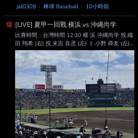
合報／ 記者陳宛晶／即時報導 勇士隊左投塞爾
jal0309
·
棒球 Baseball
·
10小時前
敗橫濱DeNA二軍。 張峻瑋日前升格支配下球員
（Chris Sale）昨天為了投手犯規判決與裁判爭
後，上一場面對歐力士二軍先發時表現亮眼，靠
論，事過一晚，顯然還沒消 氣，今天賽前在場
著最快156公里 火球
爆
[LIVE] 夏甲一回戰 横浜 vs 沖縄尚学
邊看到正要走上場的裁判，忍不住再度開口，這
比賽時間：台灣時間 12:30 横 浜 沖縄尚学 投.織
回遭到驅逐出場，罕見在 未出賽的日子被趕出
田 翔希 (右) 投.末吉 良丞 (左) １.小野 舜友 (左)
場。 塞爾昨天面對洋基先發，插曲發生於第五
一 １.仲間 夢祈 (右) 中 ２.小林 大雅 (左) 中 ２.玉
局被該役擔任主審的梅澤爾（Dan Merzel）抓投
那覇 宝生 (右) 三 ３.池田 聖摩 (左) 遊 ３.慶留間
手 犯規，當時對此不滿爭論，總教練維斯
大武 (左) 二 ４.川上 慧 (左) 三 ４.仲村 虹星 (右)
（Walt Weiss）上前擋在兩人之前，塞爾在爭
左 ５.江坂 佳史 (右) 左 ５.久田 亜友斗 (右) 右 ６.
執之
田島 陽翔 (左) 二 ６.末吉 良丞 (左) 指 ７.安食 琥
太郎 (左) 指 ７.山川 大雅 (左) 捕 ８.脇山 魁音