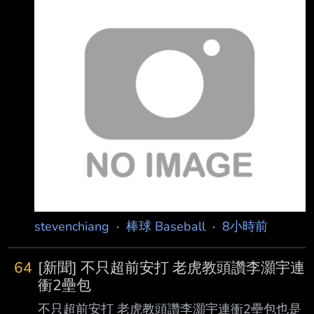
啦啦隊結婚，可以結婚後跟其他女生搞曖昧看會
不會被抓到 然後大概30歲開始衰弱，最後退役看
紀錄和成就 要進各國名人堂除非成績真的很神，
不然如果是中職跳日職在跳美職的話不是很容易
不過目前名人堂的選舉標準好像有點硬 運氣爆爛
的會骰成這樣
https://i.meee.com.tw/D9BvORx.jpg 然後裡面也
有不少梗，昨天看最有趣的
stevenchiang
·
棒球 Baseball
·
8小時前
64
[新聞] 不只超前安打 老虎教頭讚李灝宇連
衝2壘包
不只超前安打 老虎教頭讚李灝宇連衝2壘包也是