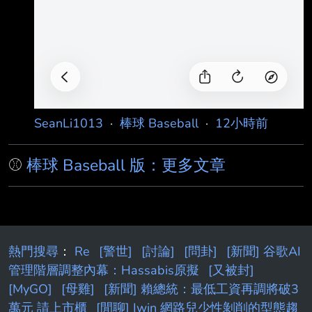
SeanLi1013
·
棒球 Baseball
·
12小時前
⚾
棒球 Baseball 版：更多文章
熱門搜尋
：
Re
[警世]
[討論]
[問卦]
[新聞] 谷歌AI
管理階層調整內幕：Hassabis原擬
[又被封]
[MyGO]
[母雞]
[新聞] 賴總統：最低工資再調將破3
萬元 請上市櫃
[閒聊] Iwin 網路兒少性剝削的型態趨