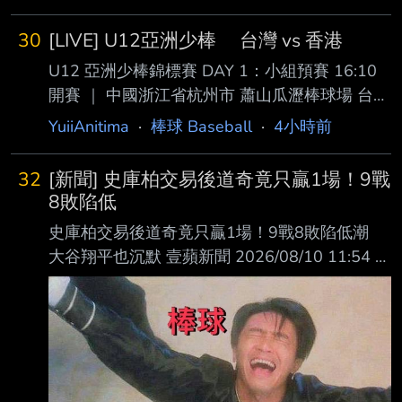
效力日本職 棒東北樂天金鷲的內野手永田颯太
郎，球團今（10）日與永田颯太郎選手完成簽
30
[LIVE] U12亞洲少棒 台灣 vs 香港
約，預計8 月12日（三）將在澄清湖主場於賽前
U12 亞洲少棒錦標賽 DAY 1：小組預賽 16:10
舉辦加盟儀式，並公布合約內容。 紅中的二壘
開賽 ｜ 中國浙江省杭州市 蕭山瓜瀝棒球場 台
救星終於要來了嗎 --
灣 １. #17 蕭柏恩 （桃園龍安） 1B ２. #46
YuiiAnitima
·
棒球 Baseball
·
4小時前
林 恩 （桃園中平） SS ３. #22 林 劭 （台東
紅葉） CF ４. #63 張雨齊 （台北福林） RF ５.
32
[新聞] 史庫柏交易後道奇竟只贏1場！9戰
#2 林宬樺 （台南崇學） DH ６. #23 陳奕樺
8敗陷低
（新北中港） C ７. #33 王廷緯 （桃園中平）
史庫柏交易後道奇竟只贏1場！9戰8敗陷低潮
2B ８. #24 彭宇睿 （桃園中平） 3B ９. #25 劉
大谷翔平也沉默 壹蘋新聞 2026/08/10 11:54 記
宇威 （新北民安） LF Ｐ. #11 劉晨曦 （新
者 廖柏璋 綜合報導 【記者廖柏璋／綜合報導】
道奇在交易來賽揚強投史庫柏(Tarik Skubal)之
後，反而陷低 潮，今天又以2比4敗給響尾蛇，
連續3個系列戰勝少敗多，近9場比賽苦吞8敗。
道奇在對響尾蛇系列戰3戰只拿7分，儘管目前仍