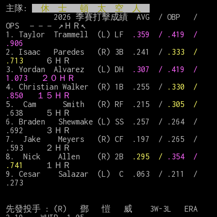
主隊: 
  休  士   頓  太  空  人  
           2026 季賽打擊成績  AVG  / OBP   / 
OPS  －－－ ↗ＨＲ↖

1. Taylor  Trammell  (L) LF　
.359  / .419  /    
.906 
2. Isaac   Paredes   (R) 3B  .241  / 
.333  /    
.713  
   ６ＨＲ

3. Yordan  Alvarez   (L) DH  
.307  / .419  /   
1.073   ２０ＨＲ
4. Christian Walker  (R) 1B  .255　/ 
.330  /    
.850   １
５ＨＲ
5.  Cam      Smith   (R) RF  .215  / 
.305  /    
.638     ５ＨＲ　

6. Braden   Shewmake (L) SS　.257  / .264  /    
.692     ３ＨＲ

7.  Jake    Meyers   (R) CF  .197  / .265  /    
.593     ２ＨＲ

8.  Nick    Allen    (R) 2B  
.295  / 
.354  / 
.741 
    １ＨＲ

9. Cesar    Salazar  (L)  C  .063  / .211  /    
.273

先發投手 : (R)   鄧   愷   威    3W-3L   ERA  