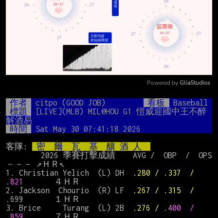
Powered by 
GliaStudios
Mute
作者
citpo (GOOD JOB)
看板
Baseball
標題
[LIVE](MLB) MIL@HOU G1 愷威迎國中王不醉
解酒易
時間
Sat May 30 07:41:18 2026
客隊: 
 密  爾  瓦  基  釀 酒 人  
        2026 季賽打擊成績    AVG /  OBP  /  OPS 
－－－ ↗ＨＲ↖

1. Christian Yelich  (L) DH  
.280 / .337  / 
.821       
４ＨＲ

2. Jackson  Chourio  (R) LF  
.267 /
.315  / 
.699       １ＨＲ

3. Brice     Turang  (L) 2B  
.276 / 
.400  / 
.859　   　
７ＨＲ
