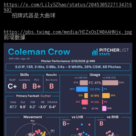
https://x.com/LilySZhao/status/2045305227134316
902
   招牌武器是大曲球

https://pbs.twimg.com/media/HIZxOsIW0AAHNjx.jpg