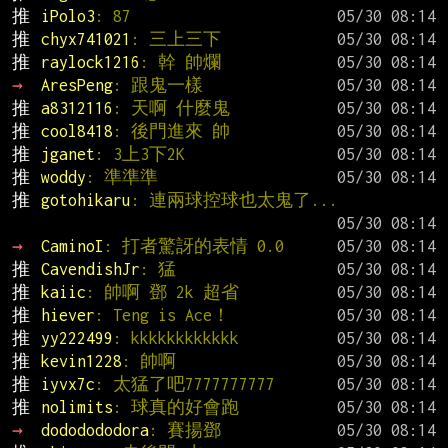
推 
iPolo3
: 87
推 
chyx741021
: 三上三下
推 
raylock1216
: 幹 帥爛
→ 
AresPeng
: 跟鬼一樣
推 
a8312116
: 天啊 什麼鬼
推 
cool8418
: 後門進來 帥
推 
jganet
: 3上3下2K
推 
woddy
: 準準準
推 
gotohikaru
: 連兩球控球也太鬼了...
→ 
CaminoI
: 打者驚訝的表情 0.0
推 
CavendishJr
: 猛
推 
kaiic
: 帥啊 鄧 2k 超省
推 
hiever
: Teng is Ace！
推 
yy222499
: kkkkkkkkkkkk
推 
kevin1228
: 帥啊
推 
iyvx7c
: 太猛了吧7777777777
推 
nolimits
: 球真的好會跑
→ 
dododododora
: 賽揚鄧