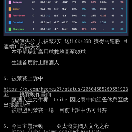
   6局無失分 只被敲2安 送出6K+3BB 獲得兩連勝 且
連續11局無失分

   本季單場新高用球數堆高至89球

   生涯首度對上釀酒人

5. 被禁賽上訴中

https://x.com/hgomez27/status/20604585269551928
32
    挑釁動作畫面

   釀酒人主力牛棚  Uribe 因比賽中向紅雀休息區做
出挑釁動作

   被聯盟判禁賽一場  目前上訴中仍可出賽

6. 今日主題活動-----亞太裔美國人文化之夜

https://pbs.twimg.com/media/HI7iB-