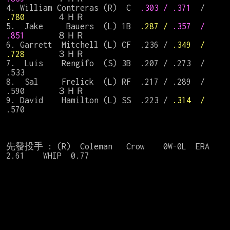
4. William Contreras (R)  C　
.303 / .371  
/
.780       
４ＨＲ

5.  Jake     Bauers  (L) 1B  
.287 / 
.357  / 
.851       
８ＨＲ

6. Garrett  Mitchell (L) CF 
.236 / 
.349  / 
.728  
     ３ＨＲ

7.  Luis    Rengifo  (S) 3B  .207 / .273  / 
.533

8.  Sal     Frelick  (L) RF  .217 / .289  / 
.590       ３ＨＲ

9. David    Hamilton (L) SS  .223 / 
.314  /
.570

先發投手 : (R)  Coleman   Crow    0W-0L  ERA  
2.61    WHIP  0.77
