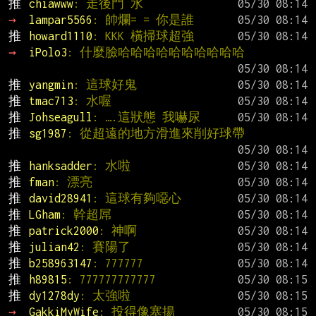
推 
chiawww
: 走後門 水
→ 
lampar5566
: 帥爛= = 你是誰
推 
howard1110
: KKK 橫掃球超強
→ 
iPolo3
: 什麼臉哈哈哈哈哈哈哈哈哈哈
推 
yangmin
: 這球好鬼
推 
tmac713
: 水喔
推 
Johseagull
: ….這狀態 我嚇尿
推 
sg1987
: 從超遠的地方滑進來削好球帶
推 
hanksadder
: 水啦
推 
fman
: 漂亮
推 
david28941
: 這球有夠噁心
推 
LGham
: 幹超屌
推 
patrick2000
: 神啊
推 
julian42
: 賽陽了
推 
b258963147
: 777777
推 
h89815
: 777777777777
推 
dy1278dy
: 太強啦
→ 
GakkiMyWife
: 投得像塞揚