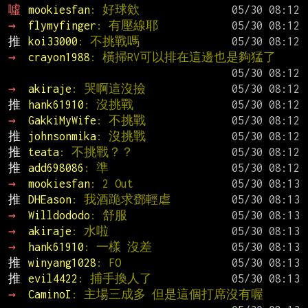
噓 
mookiesfan
: 好球欸
→ 
flymyfinger
: 有壓線耶
推 
koi33000
: 不挑戰嗎
→ 
crayon1988
: 橫掃RV可以排在這邊也是夠猛了
→ 
akiraje
: 哭啊這沒撿
推 
hank61910
: 沒挑戰
→ 
GakkiMyWife
: 不挑戰
推 
johnsonmika
: 沒挑戰
推 
teata
: 不挑戰？？
推 
add698086
: 準
→ 
mookiesfan
: 2 Out
推 
DHEason
: 我酒跪求鄧輕虐
→ 
Willdododo
: 舒服
→ 
akiraje
: 水啦
→ 
hank61910
: 一樣 沒差
推 
winyang1028
: FO
推 
evil4422
: 捕手換人了
→ 
CaminoI
: 主場三成多 但是這個打席沒有喔