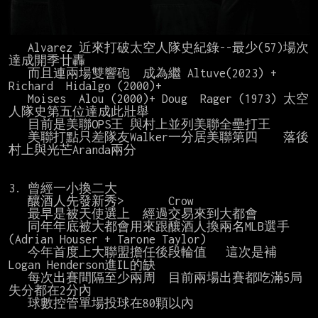
   Alvarez 近來打破太空人隊史紀錄--最少(57)場次
達成開季廿轟

   而且連兩場雙響砲  成為繼 Altuve(2023) + 
Richard  Hidalgo (2000)+

   Moises  Alou (2000)+ Doug  Rager (1973) 太空
人隊史第五位達成此壯舉

   目前是美聯OPS王 與村上並列美聯全壘打王

   美聯打點只差隊友Walker一分居美聯第四    落後
村上與光芒Aranda兩分

3. 曾經一小換二大

   釀酒人先發新秀>       Crow

   最早是被天使選上  經過交易來到大都會

   同年年底被大都會用來跟釀酒人換兩名MLB選手
(Adrian Houser + Tarone Taylor)

   今年首度上大聯盟擔任後段輪值   這次是補 
Logan Henderson進IL的缺

   每次出賽間隔至少兩周  目前兩場出賽都吃滿5局 
失分都在2分內

   球數控管單場投球在80顆以內
