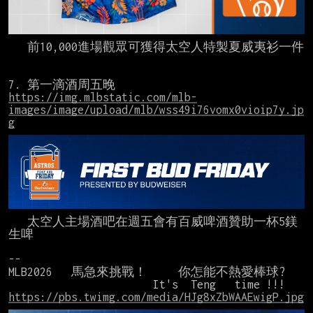
   前10,000進場觀眾可獲得太空人特製夏威夷衫一件

https://img.mlbstatic.com/mlb-
images/image/upload/mlb/wss49i76vomx0vioip7y.jp
g
   太空人主場酒吧在週五會有百威啤酒贊助一杯5鎂
生啤

--

MLB2026   馬急來挑戰！     你怎能不熱愛棒球?

https://pbs.twimg.com/media/HJg8xZbWAAEwigP.jpg