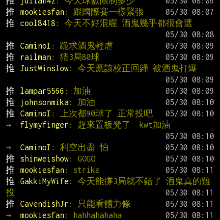
推 
julian42
: 今天球數限制多少
推 
mookiesfan
: 跟國際賽一樣緊張
推 
cool8418
: 今天不好混喔 酒鬼幾乎都很會選
推 
CaminoI
: 跪求酒鬼輕虐
推 
railman
: 猜3局80球
推 
JustWinslow
: 今天應該校正回歸 被酒鬼打爆
推 
lampar5566
: 加油
推 
johnsonmika
: 加油
推 
CaminoI
: 上次都90球了 正常投吧
→ 
flymyfinger
: 趕來置板凳了  kwt加油
→ 
CaminoI
: 利空出盡 怕
推 
shinweishow
: GOGO
推 
mookiesfan
: strike
推 
GakkiMyWife
: 今天能撐3局就不錯了 酒鬼真的難
投
推 
CavendishJr
: 只能看體力條
→ 
mookiesfan
: hahhahahaha