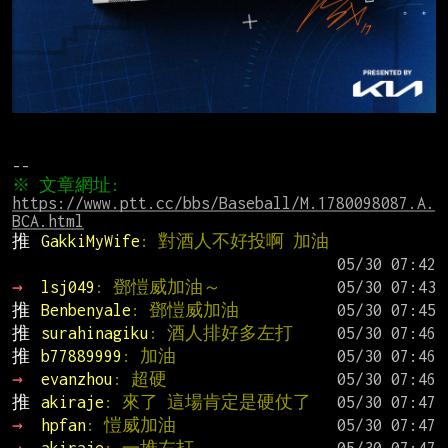
※ 文章網址: 
https://www.ptt.cc/bbs/Baseball/M.1780098087.A.
BCA.html
推 
GakkiMyWife
: 對酒人不好投啊 加油
→ 
lsj049
: 鄧愷威加油～
推 
Benbenyale
: 鄧愷威加油
推 
surahinagiku
: 酒人排好多左打
推 
b77889999
: 加油
→ 
evanzhou
: 超硬
推 
akiraje
: 來了 這場肯定是硬仗了
→ 
hpfan
: 愷威加油
→ 
akiraje
: 一堆左打...