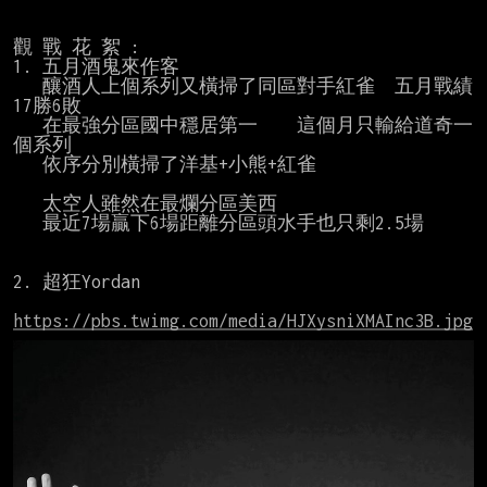
觀 戰 花 絮 :

1. 五月酒鬼來作客

   釀酒人上個系列又橫掃了同區對手紅雀  五月戰績
17勝6敗

   在最強分區國中穩居第一    這個月只輸給道奇一
個系列

   依序分別橫掃了洋基+小熊+紅雀

   太空人雖然在最爛分區美西

   最近7場贏下6場距離分區頭水手也只剩2.5場

2. 超狂Yordan

https://pbs.twimg.com/media/HJXysniXMAInc3B.jpg