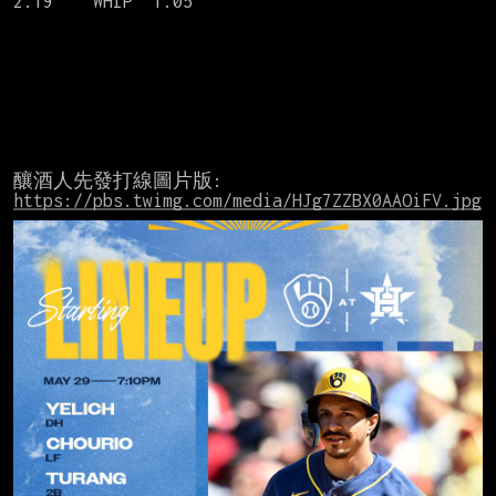
2.19    WHIP  1.05

釀酒人先發打線圖片版:  
https://pbs.twimg.com/media/HJg7ZZBX0AAOiFV.jpg