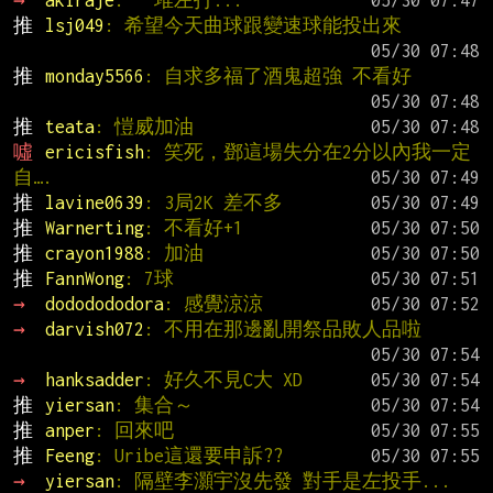
推 
lsj049
: 希望今天曲球跟變速球能投出來
推 
monday5566
: 自求多福了酒鬼超強 不看好
推 
teata
: 愷威加油
噓 
ericisfish
: 笑死，鄧這場失分在2分以內我一定
自….
推 
lavine0639
: 3局2K 差不多
推 
Warnerting
: 不看好+1
推 
crayon1988
: 加油
推 
FannWong
: 7球
→ 
dododododora
: 感覺涼涼
→ 
darvish072
: 不用在那邊亂開祭品敗人品啦
→ 
hanksadder
: 好久不見C大 XD
推 
yiersan
: 集合～
推 
anper
: 回來吧
推 
Feeng
: Uribe這還要申訴??
→ 
yiersan
: 隔壁李灝宇沒先發 對手是左投手...