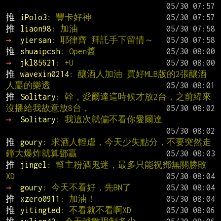
推 
iPolo3
: 豐卡好神
推 
liaon98
: 加油
→ 
yiersan
: 耶律齊 拜託手下留情～
推 
shuaipcsh
: Open醬
→ 
jkl85621
: +U
推 
wavexin0214
: 釀酒人加油 買好MLB版的2張釀酒
人贏的樂透
推 
Solitary
: 幹，愛爾達這時候才放2台，之前緯來
沒播給我故意放8台，
→ 
Solitary
: 我這次就偏不看你愛爾達
推 
goury
: 求酒人輕虐，今天少失點分，不要突然走
鐘大爆炸就算鄧贏
推 
jingel
: 幫主粉酒鬼迷，最多只能祝鄧無關勝敗
XD
→ 
goury
: 今天不看好，先BN了
推 
xzero0911
: 加油！
推 
yitingted
: 不看就不看啊XD