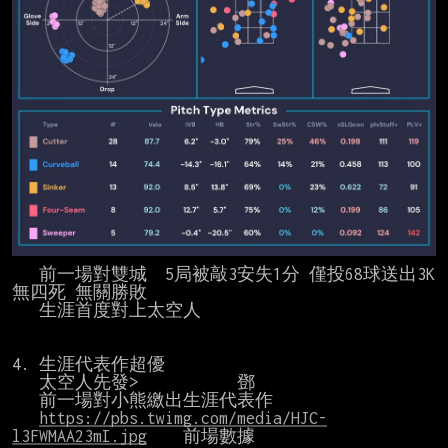
   前一場對雙城  5局被敲3安失1分 僅投68球送出3K
無四死 無關勝敗

   生涯首度對上太空人

4. 生涯代表作超優

   太空人先發>           鄧

   前一場對小熊繳出生涯代表作

https://pbs.twimg.com/media/HJC-
l3FWMAA23mI.jpg