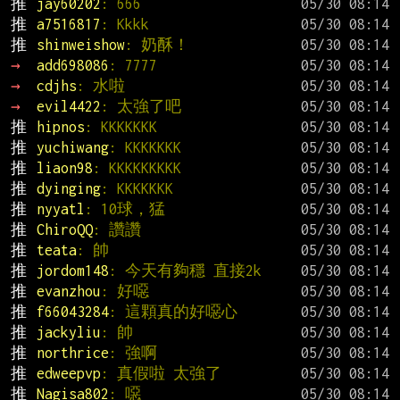
推 
jay60202
: 666
推 
a7516817
: Kkkk
推 
shinweishow
: 奶酥！
→ 
add698086
: 7777
→ 
cdjhs
: 水啦
→ 
evil4422
: 太強了吧
推 
hipnos
: KKKKKKK
推 
yuchiwang
: KKKKKKK
推 
liaon98
: KKKKKKKKK
推 
dyinging
: KKKKKKK
推 
nyyatl
: 10球，猛
推 
ChiroQQ
: 讚讚
推 
teata
: 帥
推 
jordom148
: 今天有夠穩 直接2k
推 
evanzhou
: 好噁
推 
f66043284
: 這顆真的好噁心
推 
jackyliu
: 帥
推 
northrice
: 強啊
推 
edweepvp
: 真假啦 太強了
推 
Nagisa802
: 噁