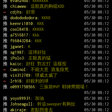
推 
evanzhou
: kkkkkkk
推 
chiawww
: 這顆真的夠噁XDD
→ 
cdjhs
: 好滑
推 
dododododora
: KKKK
推 
keenri1010
: KKK
推 
cool8418
: KKKKK
推 
a7516817
: Kkk
推 
f66043284
: KKK
推 
jganet
: K
推 
sg1987
: 這球好扯
推 
iPolo3
: 左殺真的猛
推 
kaiic
: 好狂 對左打 這樣投
→ 
CaminoI
: 不能大意 酒鬼很兇
推 
vin312789
: 球威太威了
→ 
lrh18
: 好銳利的球
推 
o0991758566
: 三振前MVP 耶律齊開場！
推 
yoyo99931
: 加油
推 
Johseagull
: 幹這sweeper有夠扯
推 
akiraje
: 差點拐進去