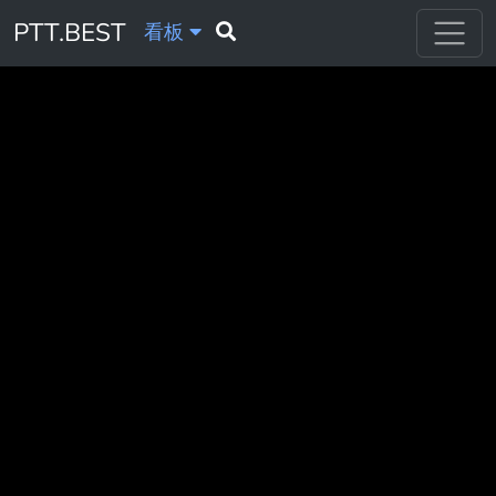
PTT.BEST
看板