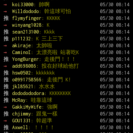
→ 
koi33000
: 帥啊
→ 
Willdododo
: 幹這球可怕
推 
flymyfinger
: KKKKK
→ 
winyang1028
: K
推 
sean213100
: Kkkk
推 
p111232
: K 三上三下
→ 
akiraje
: 太帥啦
→ 
CaminoI
: 太漂亮啦 站著吃K
推 
YongBurger
: 走後門！！！
→ 
add698086
: 投在好球給他打
推 
hsw0502
: kkkkkkk
推 
o0991758566
: 走後門 K!
推 
jkl85621
: 水水水
推 
dododododora
: KKKKKKKK
推 
McRay
: 哇靠這球
→ 
GakkiMyWife
: 強啊
推 
chjimmy
: 跟鬼一樣
→ 
GOU1331
: 幹超準
推 
Axwell
: ！！！！