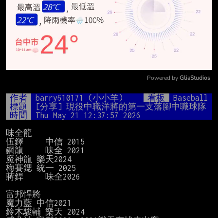
Powered by 
GliaStudios
Mute
作者
barry610171 (小小羊)
看板
Baseball
標題
[分享] 現役中職洋將的第一支落腳中職球隊
時間
Thu May 21 12:37:57 2026
味全龍

伍鐸     中信 2015

鋼龍     味全 2021

魔神龍 樂天2024

梅賽鍶 統一 2025

蔣銲     味全2026

富邦悍將

魔力藍 中信2021

鈴木駿輔 樂天 2024
