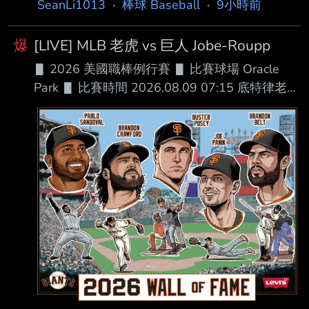
SeanLi1013
·
棒球 Baseball
·
9小時前
league contr act. CF Stuart Fairchild assigned
to Tacoma Rainiers. 快訊，昨天成為自由球員的
爆
[LIVE] MLB 老虎 vs 巨人 Jobe-Roupp
#費仔，今天又跟水手簽下小聯盟合約，同時指
▋ 2026 美國職棒例行賽 ▋ 比賽球場 Oracle
派到 3A。 --
Park ▋ 比賽時間 2026.08.09 07:15 底特律老虎
█ AVG OBP SLG OPS HR RBI SB BB １.Kevin
McGonigle (L) 3B .289 .395 .434 .829 12 44
11 73 ２.Gleyber Torres (R) 2B .266 .382 .399
.781 7 29 0 39 ３.Dillon Dingler (R) C .275
.339 .531 .870 26 79