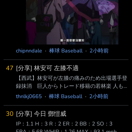
到十月初 玩水祭也跟著延到十月嗎？ 十月玩水
會冷吧？ 還是玩水的部分就不帶到十月了 看新
聞這兩天場外場內好像還是照樣玩水 而且去的
人比原本少很多 有玩到的應該很爽 缺點就是 大
老遠來看比賽 結果一球都沒看到就結束了
https://i.imgur.com/D9ITDMa.jpeg
https://i.imgur.com/MLyfMiC.jpeg 有
chipnndale
·
棒球 Baseball
·
2小時前
47
[分享] 林安可 左膝不適
【西武】林安可が左膝の痛みのため出場選手登
録抹消 巨人からトレード移籍の若林楽 人も
西武・林安可外野手が９日、左膝の痛みのため
thnlkj0665
·
棒球 Baseball
·
2小時前
出場選手登録を抹消された。 林安可は来日
１年目の今季、５９試合に出場して打率２割２
30
[分享] 今日 鄧愷威
分８厘、４２安打６本塁 打２２打点の成績。
IP：1.1 H：3 R：2 ER：2 BB：2 SO：3
前日８日のソフトバンク戦（ベルーナＤ）には
ERA：5.68 WHIP：1.26 MAX：93.1 mph