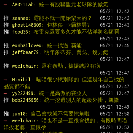
→ 
A80211ab
: 統一有股聯盟元老球隊的傲氣
推 
seanee
: 霸能不就一開始樂天的？
推 
ghostl40809
: 包林傑-->霸林爵?
推 
food36
: 布雷克還要多久才能不佔洋將名額啊
推 
eunhailoveu
: 統一找過 霸能
推 
jeffbear79
: 明年象蒂芬、喬戈、銳力鍶
推 
weelchair
: 還有泰勒，被振總說有病
→ 
Minihil
: 喵喵很少挖別隊的 但這幾年自己找的
品質都不錯
→ 
yy222499
: 統一是高傲的賽亞人
推 
bob2245656
: 統一挖過別人的超級外掛，凱撒
推 
jun10
: 自己會找就不需要挖角啦
→ 
weelchair
: 喵也不是一直很會找的，有段時間喵
洋投老婆一直懷孕，