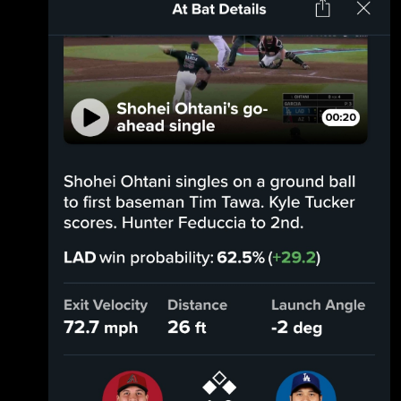
-
捕，9下獲得打擊機會，從樂天右 投内星龍手中
掃出中外野