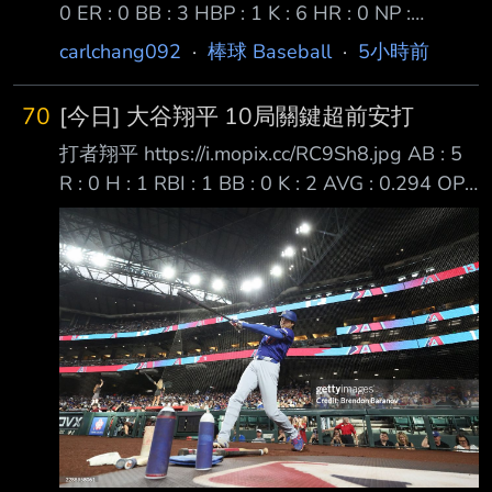
0 ER : 0 BB : 3 HBP : 1 K : 6 HR : 0 NP :
107(62S) MAX : 97.8mph ERA : 2.65 W-L :
carlchang092
·
棒球 Baseball
·
5小時前
11-7 前次先發對近況火燙的紅襪八局失三分
QS， 但隊友只有兩分支援吞下本季第七敗的山
70
[今日] 大谷翔平 10局關鍵超前安打
本， 休息六天後要對響尾蛇迎來本季第21場先
打者翔平 https://i.mopix.cc/RC9Sh8.jpg AB : 5
發， 也要試圖幫助球隊拿到第70勝終止七連
R : 0 H : 1 RBI : 1 BB : 0 K : 2 AVG : 0.294 OPS
敗。 首局在用4球快速的解決前兩棒拿到兩出局
: 0.945 前面還是超級涼 四打席無安打吞2K 延長
後， Moreno安打加上Marte保送擠成得點圈危
賽兩出局一三壘有人局面 打出超前比數內野安
機，
打
https://x.com/talkinbaseball_/status/20862935
18322909594?s=46 終場道奇2:1險勝蛇蛇 終
止連敗 --