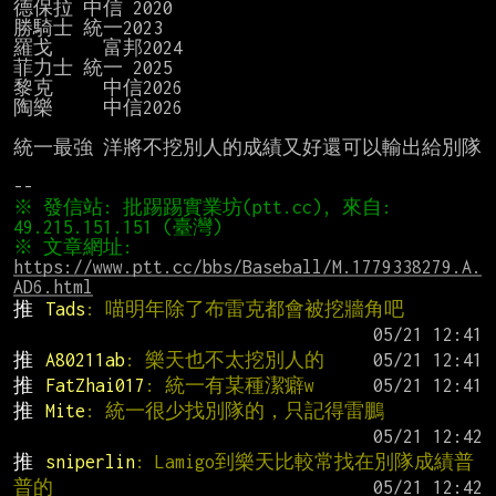
德保拉 中信 2020

勝騎士 統一2023

羅戈     富邦2024

菲力士 統一 2025

黎克     中信2026

陶樂     中信2026

統一最強 洋將不挖別人的成績又好還可以輸出給別隊

※ 發信站: 批踢踢實業坊(ptt.cc), 來自: 
※ 文章網址: 
https://www.ptt.cc/bbs/Baseball/M.1779338279.A.
AD6.html
推 
Tads
: 喵明年除了布雷克都會被挖牆角吧
推 
A80211ab
: 樂天也不太挖別人的
推 
FatZhai017
: 統一有某種潔癖w
推 
Mite
: 統一很少找別隊的，只記得雷鵬
推 
sniperlin
: Lamigo到樂天比較常找在別隊成績普
普的