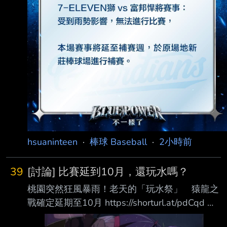
hsuaninteen
·
棒球 Baseball
·
2小時前
39
[討論] 比賽延到10月，還玩水嗎？
桃園突然狂風暴雨！老天的「玩水祭」 猿龍之
戰確定延期至10月 https://shorturl.at/pdCqd 這
週末是桃園玩水祭 因為颱風風雨的關係 比賽延