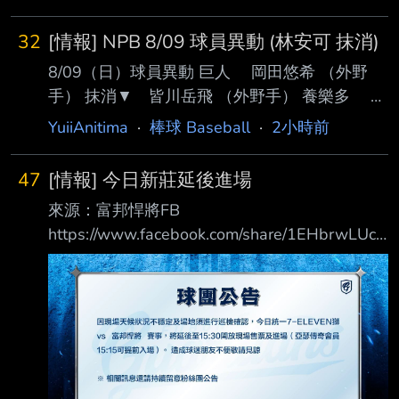
32
[情報] NPB 8/09 球員異動 (林安可 抹消)
8/09（日）球員異動 巨人 岡田悠希 （外野
手） 抹消▼ 皆川岳飛 （外野手） 養樂多 松
本健吾 （投手） 抹消▼ 無 西武 山村崇嘉
YuiiAnitima
·
棒球 Baseball
·
2小時前
（内野手） 茶野篤政 （外野手） 抹消
▼ 若林楽人 （外野手） 林安可 （外
47
[情報] 今日新莊延後進場
野手） 羅德 Joey Lucchesi （投手） 抹消▼
來源：富邦悍將FB
無 阪神、DeNA、中日、廣島： 15:00 公布 本
https://www.facebook.com/share/1EHbrwLUcN
日抹消選手於 8/19 以後才能再度登錄一軍。
/ ▍球團公告 因現場天候狀況不穩定及場地須
https://npb.jp/announcement/roster/roster_080
進行巡檢確認，今日 統一7-ELEVEN獅 vs 富邦
9.html --
悍將 賽事 ，將延後至15:30開放現場售票及進場
（亞瑟傳奇會員15:15可提前入場）。 造成球
迷朋友不便敬請見諒 相關訊息還請持續留意粉
絲團公告 #請大家注意安全