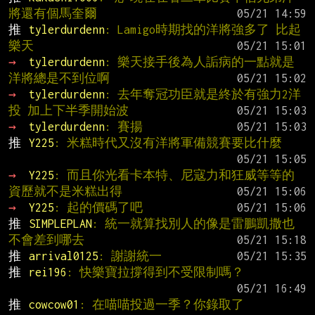
將還有個馬奎爾
推 
tylerdurdenn
: Lamigo時期找的洋將強多了 比起
樂天
→ 
tylerdurdenn
: 樂天接手後為人詬病的一點就是
洋將總是不到位啊
→ 
tylerdurdenn
: 去年奪冠功臣就是終於有強力2洋
投 加上下半季開始波
→ 
tylerdurdenn
: 賽揚
推 
Y225
: 米糕時代又沒有洋將軍備競賽要比什麼
→ 
Y225
: 而且你光看卡本特、尼寇力和狂威等等的
資歷就不是米糕出得
→ 
Y225
: 起的價碼了吧
推 
SIMPLEPLAN
: 統一就算找別人的像是雷鵬凱撒也
不會差到哪去
推 
arrival0125
: 謝謝統一
推 
rei196
: 快樂寶拉撐得到不受限制嗎？
推 
cowcow01
: 在喵喵投過一季？你錄取了