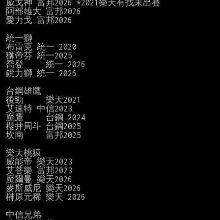
威戈神 富邦2026 *2021樂天有找未出賽

阿部雄大 富邦2026

愛力戈 富邦2026

統一獅

布雷克 統一 2020

獅帝芬 統一2025

喬登     統一 2026

銳力獅 統一 2026

台鋼雄鷹

後勁     樂天2021

艾速特 中信2023

魔鷹     台鋼 2024

櫻井周斗 台鋼2025

坎南     富邦2025

樂天桃猿

威能帝 樂天2023

艾菩樂 富邦2023

魔爾曼 樂天2026

麥斯威尼 樂天2026

榊原元稀 樂天 2026

中信兄弟
