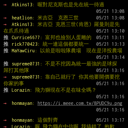
→ 
Atkins13
: 喔對尼克斯也是先在統一待過
→ 
heatlion
: 米吉亞  克恩三世
→ 
Atkins13
: 米吉亞 克恩三世(肯恩) 羅曼則是先
在爪爪待過
推 
Currice6677
: 富邦也撿別人蛋雕的
推 
rick770423
: 統一連這個都要統一
推 
MaYawCiru
: 以前是啦啦隊農場  現在是洋投農場
推 
supreme0731
: 不是不挖因為統一最強的是球探 
屌打其他隊
→ 
supreme0731
: 靠自己就行了 你其他要開價要挖
你家的事
推 
Lorazin
: 飛力獅現在不是在味全嗎？
→ 
honmayan
: 
https://i.meee.com.tw/8PUDC9u.png
→ 
honmayan
: 這個對齊
→ 
Lorazin
: 喔 飛力獅在中信喔 我搞錯了 抱歉