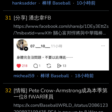
hanksadder
·
棒球 Baseball
·
10小時前
31
[分享] 潘忠韋FB
https://www.facebook.com/share/p/1DEy3EttZs
/?mibextid=wwXIfr 關心富邦悍將與中華職棒的
球迷們： 從球員開始到投入棒球轉播，一直是
我生命中非常熱愛的一部分。 經過一段時間的
思考與溝通，為了調整個人的生活步調與整體規
劃，我將於即日起暫時告 別富邦悍將主場賽事
的賽事轉播工作。 這十年以來，非常感謝球
團、轉播團隊夥伴們的協助，以及廣大悍將球迷
micheal59
·
棒球 Baseball
·
18小時前
一路以來的支持 與陪伴。每一場悍將賽事充實
的準備資料、賽事中專業分析與球員的交流，都
32
[情報] Pete Crow-Armstrong成為本季第
是我極為珍 貴的經歷。 雖然暫
一位8 fWAR球員
https://x.com/BaseballWRLD_/status/2086123