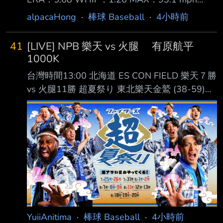
「４番・左翼」で先 発出場して３打数無安打
NP：38-18 上一場投了27球的鄧愷威 只休息1
だった。 また、７月に巨人からトレードで
alpacaHong
·
棒球 Baseball
·
4小時前
天後客場一樣對上落磯3A 今天在6局下半，0：
西武に移籍した若林楽人外野手も試合前練習に
7落後、1人出局一壘有人的情況登板 一上來先
姿を 見せず。出場選手登録抹消となった。
41
[LIVE] NPB 樂天 vs 火腿 有原航平
投了一個四壞保送 之後2出局的情況下 一顆失投
代わって、山村崇嘉内野手と茶野篤政外野手が
1000K
紅中直球被轟了一發3分砲 第7局續投 控球還是
１
台灣時間13:00 北海道 ES CON FIELD 樂天７勝
不太理想 又投了一個保送 之後2出局被敲安打後
vs 火腿11勝 超夏祭り 東北樂天金鷲 (38-59)
退場 幸好接替的投手鎖住沒有掉分 總計今天鄧
AVG OBP SLG OPS HR RBI PA １. 中島大輔 (L)
中繼1.2局失2分，挨了一發全壘打 2次保送，但
LF .268 .324 .387 .711 2 18 264 ２. 佐藤直樹
也有3次三振
(R) RF .262 .284 .437 .721 6 17 190 ３. 辰己
涼介 (L) CF .278 .360 .413 .773 9 34 415 ４.
Carson McCusker (R) DH .265 .345
YuiiAnitima
·
棒球 Baseball
·
4小時前