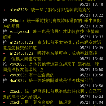
→ 
alex8725
: 統一除了獅帝芬都是韓職退貨的
推 
CHRush
: 統一季前找到喜歡韓職退貨的 季中喜歡
3A的那種
推 
willywasd
: 統一也是這幾年才比較會找 疫情前
超慘
推 
a1234561723
: 泰安以前不太會找，後來網友建議
還是怎樣突然知道
→ 
a1234561723
: 哪裡有名單可挑，成功率就高很
多，但換大餅也有差
推 
ysy2003
: 是他其他管道建立起來了 還有統一球
團是洋投友善環境 也
→ 
ysy2003
: 有一些自薦的
推 
Hsu1025
: 統一強盛的關鍵就是洋將球探部門
→ 
CCWck
: 統一經歷過以前尼洛條款時代啊，自己不
要的洋將也不給別人
→ 
CCWck
: 用，莫名奇妙的一條規定