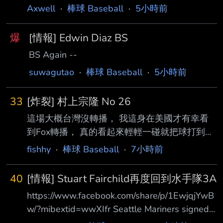
Axwell
·
棒球 Baseball
·
5小時前
爆
[情報] Edwin Diaz BS
BS Again --
suwagutao
·
棒球 Baseball
·
5小時前
33
[炸裂] 村上宗隆 No 26
這場大概台灣沒轉播， 我這身在美國才有幸看
到Fox轉播， 真的看起來輕輕一碰就把球打到左
外野標竿！ --
fishhy
·
棒球 Baseball
·
7小時前
40
[情報] Stuart Fairchild再度回到水手隊3A
https://www.facebook.com/share/p/1EwjqjYwB
w/?mibextid=wwXIfr Seattle Mariners signed
free agent CF Stuart Fairchild to a minor