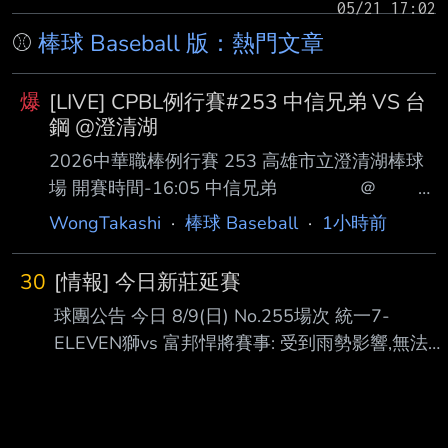
⚾
棒球 Baseball 版：熱門文章
爆
[LIVE] CPBL例行賽#253 中信兄弟 VS 台
鋼 @澄清湖
2026中華職棒例行賽 253 高雄市立澄清湖棒球
場 開賽時間-16:05 中信兄弟 ＠
｜ ＲＦ 張仁瑋 １Ｂ 王博
WongTakashi
·
棒球 Baseball
·
1小時前
玄 ３Ｂ 張士綸 ＳＳ 曾子祐
ＣＦ 宋晟睿 ＣＦ 陳文杰 Ｄ
30
[情報] 今日新莊延賽
Ｈ 王威晨 ＤＨ 魔 鷹 ＬＦ
球團公告 今日 8/9(日) No.255場次 統一7-
曾頌恩 ＬＦ 王柏融 ＳＳ 江坤
ELEVEN獅vs 富邦悍將賽事: 受到雨勢影響,無法進
宇 ３Ｂ 吳念庭 １Ｂ 黃韋
行比賽, 本場賽事將延至補賽週,於原場地新莊棒球
盛 ＲＦ 紀慶然 Ｃ 高宇
場進行補賽。 https://i.mopix.cc/9gSQPI.jpg --
杰 ２Ｂ 黃劼希 ２Ｂ 岳東
華 Ｃ 陳世嘉