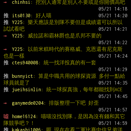
→ 
chinhsi
: 挖別人通常是別人不要或是你開價高吧
推 
its0130
: 好人喵
推 
Y225
: 樂天應該是別隊不要但是成績還可以所以
試試看吧
→ 
Y225
: 威拉諾和霸林爵也是爪邦不要的
→ 
Y225
: 以前米糕時代的賽格威、克恩還有尼克斯
也是一樣
推 
ctes940008
: 統一找洋投真的有一套
推 
bunnyict
: 算是中職共用的球探資源 多付一點給
球員就是了
推 
jueihsinlin
: 統一球探真強，每年都能找到ACE
→ 
ganymede0204
: 排版整理一下吧 好歪
噓 
home16124
: 喵喵沒找別隊，是因為沒有錢和其它
隊競爭吧？！
推 
kakashi1006
: 呃 現在在看二軍比賽中信兄弟洋