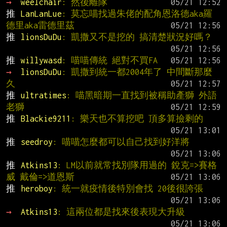
→ 
weelchair
: 然後離隊
推 
LanLanLue
: 莫忘喵找過朱佬的配角恩洛德aka羅
德里aka雷德里茲
推 
lionsDuDu
: 凱撒又不是挖的 搞清楚狀況好嗎？
推 
willywasd
: 喵喵傳統 絕對不買FA
→ 
lionsDuDu
: 凱撒到統一都2004年了 中間斷那麼
久
推 
ultratimes
: 喵黑暗期一直找到被稱助產獅 外語
老獅
推 
Blackie9211
: 樂天也不算挖吧 頂多算撿剩的
推 
seedroy
: 喵喵怎麼都可以自己找到好洋將
推 
Atkins13
: LM以前就常找別隊用過的 銳克=>賽格
威 戴倫=>道恩斯
推 
heroboy
: 統一就疫情後特別會找 20後很誇張
→ 
Atkins13
: 這兩位都是找來後表現大升級