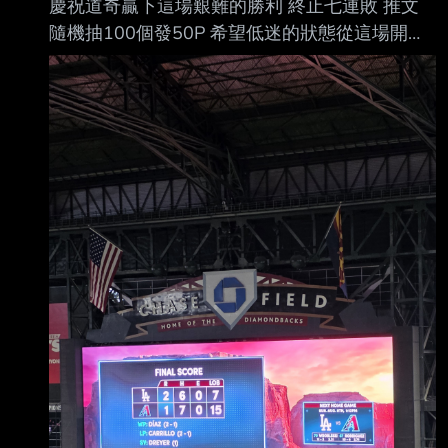
慶祝道奇贏下這場艱難的勝利 終止七連敗 推文
明、高知商奪冠，證明他們面對甲子園等級球隊
隨機抽100個發50P 希望低迷的狀態從這場開始
也有競爭力；夏季愛媛大會前段更 曾打出15：
觸底反彈 道奇加油！！！ --
0、8：0的大比分。 不過花卷東整體的投手深
度、打線完成度以及全國大賽經 驗仍占優勢，
我認為新田前半段有能力咬住，但進入中後段後
花卷東的陣容深度會逐漸顯 現