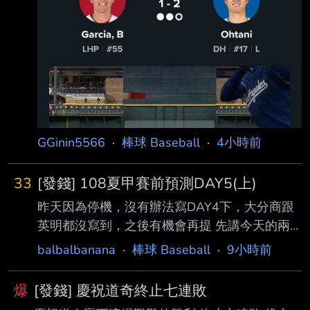
GGinin5566
·
棒球 Baseball
·
4小時前
33
[發錢] 108夏甲賽前預測DAY5(上)
昨天因為停機，沒有辦法寫DAY4下，大分商跟
英明都沒寫到，之後有機會再提 先講今天的兩
場比賽 第1試合：新田（愛媛） vs 花卷東（岩
balbalbanana
·
棒球 Baseball
·
9小時前
手） AI勝率預測：花卷東勝(65%) 分析： 這場
我看好花卷東，但沒有拉到七成以上。新田今年
爆
[發錢] 慶祝道奇終止七連敗
其實不能小看，春季四國大會曾先後 擊敗英