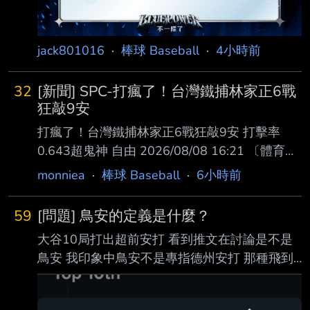
https://i.mopix.cc/knvQJr.jpg --
jack801016
·
棒球 Baseball
·
4小時前
32
[新聞] SPC-打瘋了！台灣鐵捕林家正6戰
狂敲9安
打瘋了！台灣鐵捕林家正6戰狂敲9安 打擊率
0.643超鬼神 自由 2026/08/08 16:21 〔體育中
心／綜合報導〕效力日本火腿的台灣鐵捕林家正
monniea
·
棒球 Baseball
·
6小時前
近期化身強打捕手，今天在二軍替 補出賽敲出1
支安打，近6戰狂敲9安，狀態絕好調。 林家正
59
[問題] 鳥安的定義是什麼？
近年在國際賽場爆紅，在本壘後方率領台灣隊奪
大谷10局打出超前安打 看到推文在討論是不是
下世界12強冠軍，今年經典賽也扮演 主戰捕
鳥安 我印象中鳥安不是專指德州安打 那種飛到
手，蹲捕功力讓火腿決定出手網羅，合約推估是
外野三不管地帶的球嗎？ 還是現在打得不怎樣
1年1600萬日圓（約322萬台幣）。 今天火腿二
的安打都叫鳥安？ 或是我以前的印象有錯呢？ -
軍交手樂天，林家正沒有先發，7局上半接替蹲