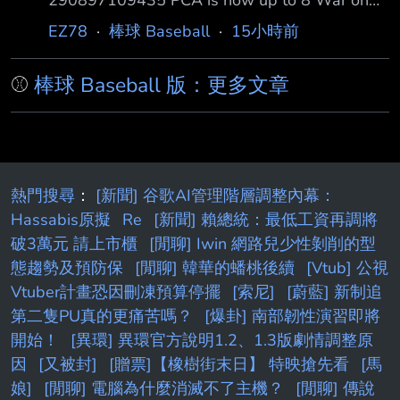
290897109435 PCA is now up to 8 War on
the season No other player has even reached
EZ78
·
棒球 Baseball
·
15小時前
7, and no other position player has even
reached 6. PCA現在本季已經有8 fWAR了 沒有
⚾
棒球 Baseball 版：更多文章
其他球員達到7 fWAR以上 且沒有任何其他野手
能達到6 fWAR https://www.fangraphs.co
熱門搜尋
：
[新聞] 谷歌AI管理階層調整內幕：
Hassabis原擬
Re
[新聞] 賴總統：最低工資再調將
破3萬元 請上市櫃
[閒聊] Iwin 網路兒少性剝削的型
態趨勢及預防保
[閒聊] 韓華的蟠桃後續
[Vtub] 公視
Vtuber計畫恐因刪凍預算停擺
[索尼]
[蔚藍] 新制追
第二隻PU真的更痛苦嗎？
[爆卦] 南部韌性演習即將
開始！
[異環] 異環官方說明1.2、1.3版劇情調整原
因
[又被封]
[贈票]【橡樹街末日】 特映搶先看
[馬
娘]
[閒聊] 電腦為什麼消滅不了主機？
[閒聊] 傳說