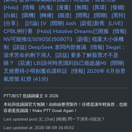
[Holo]
[情報
[內鬼]
[漫畫]
[無職]
[異環]
[發錢]
[白銀]
[購機]
[轉播]
[鐵道]
[開戰]
[閒聊]
[黑特]
[分享］
[討論] [V
[閒聊] Josh
[蔚藍]新舊
[LIVE]
CPBL例行賽
[Holo] Hololive Dreams已開服
[情報]
NV可能推出5090SE(5080Ti)
[蔚藍] 檔案大小保機
制
[請益] DeepSeek 老闆內部會議
[情報] Siegel：
追求苦命的剩下湖人
[請益] 要多了解股票才不是
賭？
[花邊] LBJ談何時意識到自己能超越MJ
[閒聊]
叉燒覺得小明劍魔在講幹話
[情報] 2026年 6月份景
氣燈號 紅燈 (41分)
PTT.BEST 批踢踢爆文 © 2026
本站與批踢踢官方無關！由粉絲整理製作！目標是讓年輕族群，也能
容易逛批踢踢！Make PTT Great Again！
Last updated post:
[C_Chat] [鳴潮] 問一下清宵v5狀況？
Last updated at: 2026-08-09 16:45:52