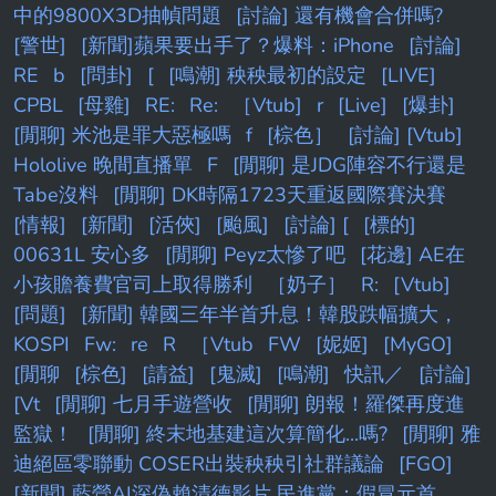
中的9800X3D抽幀問題
[討論] 還有機會合併嗎?
[警世]
[新聞]蘋果要出手了？爆料：iPhone
[討論]
RE
b
[問卦]
[
[鳴潮] 秧秧最初的設定
[LIVE]
CPBL
[母雞]
RE:
Re:
［Vtub]
r
[Live]
[爆卦]
[閒聊] 米池是罪大惡極嗎
f
[棕色］
[討論] [Vtub]
Hololive 晚間直播單
F
[閒聊] 是JDG陣容不行還是
Tabe沒料
[閒聊] DK時隔1723天重返國際賽決賽
[情報]
[新聞]
[活俠]
[颱風]
[討論] [
[標的]
00631L 安心多
[閒聊] Peyz太慘了吧
[花邊] AE在
小孩贍養費官司上取得勝利
［奶子］
R:
[Vtub]
[問題]
[新聞] 韓國三年半首升息！韓股跌幅擴大，
KOSPI
Fw:
re
R
［Vtub
FW
[妮姬]
[MyGO]
[閒聊
[棕色]
[請益]
[鬼滅]
[鳴潮]
快訊／
[討論]
[Vt
[閒聊] 七月手遊營收
[閒聊] 朗報！羅傑再度進
監獄！
[閒聊] 終末地基建這次算簡化...嗎?
[閒聊] 雅
迪絕區零聯動 COSER出裝秧秧引社群議論
[FGO]
[新聞] 藍營AI深偽賴清德影片 民進黨：假冒元首