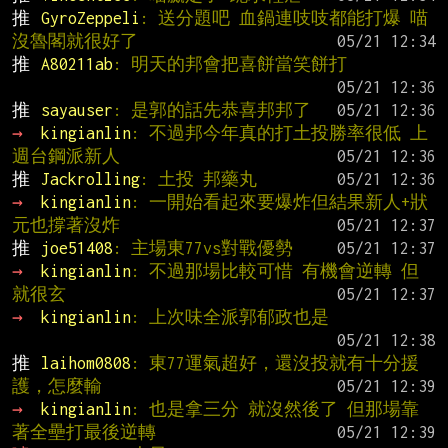
推 
GyroZeppeli
: 送分題吧 血鍋連吱吱都能打爆 喵
沒魯閣就很好了
推 
A80211ab
: 明天的邦會把喜餅當笑餅打
推 
sayauser
: 是郭的話先恭喜邦邦了
→ 
kingianlin
: 不過邦今年真的打土投勝率很低 上
週台鋼派新人
推 
Jackrolling
: 土投 邦藥丸
→ 
kingianlin
: 一開始看起來要爆炸但結果新人+狀
元也撐著沒炸
推 
joe51408
: 主場東77vs對戰優勢
→ 
kingianlin
: 不過那場比較可惜 有機會逆轉 但
就很玄
→ 
kingianlin
: 上次味全派郭郁政也是
推 
laihom0808
: 東77運氣超好，還沒投就有十分援
護，怎麼輸
→ 
kingianlin
: 也是拿三分 就沒然後了 但那場靠
著全壘打最後逆轉