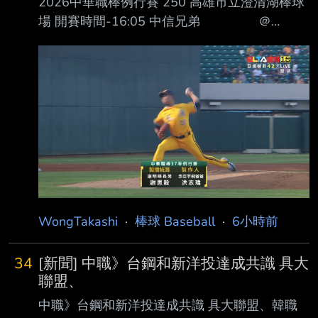
2026中華職棒例行賽 250 高雄市立澄清湖棒球
發地道出兄 弟目前年輕選手普遍職業意識不
場 開賽時間-16:05 中信兄弟 ＠
足，「不只是韋盛，大家的職業意識，都有加強
｜ ＲＦ 張仁瑋 １
的空間。」 黃韋盛開季手感不俗，甚至在4月底
Ｂ 王博玄 ３Ｂ 張士綸 Ｓ
一度以近4成打擊率高居榜首，只是好手感並未
Ｓ 曾子祐 ＣＦ 宋晟睿 Ｃ
一直維持 ，在今天賽前的打擊率已掉至2成44，
Ｆ 陳文杰 ＤＨ 陳俊秀 Ｄ
但
Ｈ 魔 鷹 ＬＦ 曾頌恩 ＬＦ
王柏融 ＳＳ 江坤宇 ３Ｂ 吳念
庭 １Ｂ 黃韋盛 ＲＦ 藍寅倫
Ｃ 高宇杰 Ｃ 顏采丞 ２
Ｂ 岳東華 ２Ｂ 曾昱磬
WongTakashi
·
棒球 Baseball
·
6小時前
34
[新聞] 中職》台鋼和新洋投達成共識 具大
聯盟、
中職》台鋼和新洋投達成共識 具大聯盟、韓職