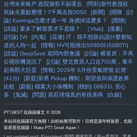
台灣未來帳戶 政院擬祭不副署反
[問卦]新竹教授砍
死妹夫重點整理！7千萬去投0050
[新聞]
[閒聊
[討
論] Kuminga怎麼才過一年 身價掉這麼多？
[閒聊]
[請益] 要多了解股票才不是賭？
［Vtub]
[漫畫]
[討論] [Vt
[內鬼]
[花邊] JT：我不想跟自認什麼都知
道的人待一起
[情報] NV可能推出5090SE(5080Ti)
[請益] DeepSeek 老闆內部會議
[討論] 權喜原：不再
公開班機資訊了
[討論] 雙北實居人口近700萬，養不
起兩顆大巨蛋
[情報] 2026年 6月份景氣燈號 紅燈
(41分)
[蔚藍]新舊 Pickup 機制：期望值與保護效果
比較
[蔚藍] 檔案大小保機制
[標的] 00631L 安心
多
[鬼滅]
[問題] 新莊球場真的有很臭嗎
[白銀]
PTT.BEST 批踢踢爆文 © 2026
本站與批踢踢官方無關！由粉絲整理製作！目標是讓年輕族群，也能
容易逛批踢踢！Make PTT Great Again！
Last updated post:
[Gossiping] [新聞] 獨家影音／留一星負評 業者