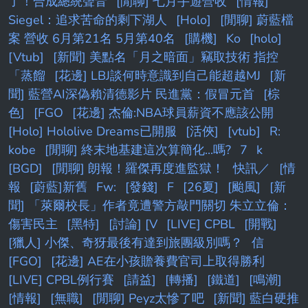
了！合成總統聲音
[閒聊] 七月手遊營收
[情報]
Siegel：追求苦命的剩下湖人
[Holo]
[閒聊] 蔚藍檔
案 營收 6月第21名 5月第40名
[購機]
Ko
[holo]
[Vtub]
[新聞] 美點名「月之暗面」竊取技術 指控
「蒸餾
[花邊] LBJ談何時意識到自己能超越MJ
[新
聞] 藍營AI深偽賴清德影片 民進黨：假冒元首
[棕
色]
[FGO
[花邊] 杰倫:NBA球員薪資不應該公開
[Holo] Hololive Dreams已開服
[活俠]
[vtub]
R:
kobe
[閒聊] 終末地基建這次算簡化...嗎?
7
k
[BGD]
[閒聊] 朗報！羅傑再度進監獄！
快訊／
[情
報
[蔚藍]新舊
Fw:
[發錢]
F
[26夏]
[颱風]
[新
聞] 「萊爾校長」作者竟遭警方敲門關切 朱立立倫：
傷害民主
[黑特]
[討論] [V
[LIVE] CPBL
[開戰]
[獵人] 小傑、奇犽最後有達到旅團級別嗎？
信
[FGO]
[花邊] AE在小孩贍養費官司上取得勝利
[LIVE] CPBL例行賽
[請益]
[轉播]
[鐵道]
[鳴潮]
[情報]
[無職]
[閒聊] Peyz太慘了吧
[新聞] 藍白硬推