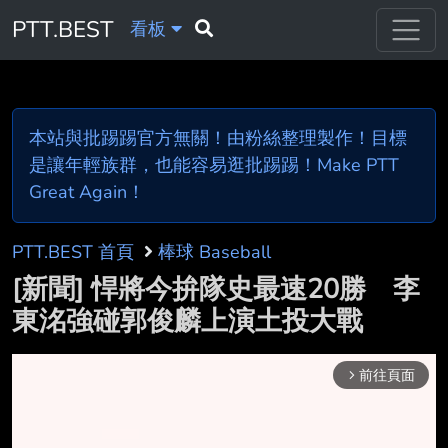
PTT.BEST
看板
本站與批踢踢官方無關！由粉絲整理製作！目標
是讓年輕族群，也能容易逛批踢踢！Make PTT
Great Again！
PTT.BEST 首頁
棒球 Baseball
[新聞] 悍將今拚隊史最速20勝 李
東洺強碰郭俊麟上演土投大戰
前往頁面
arrow_forward_ios