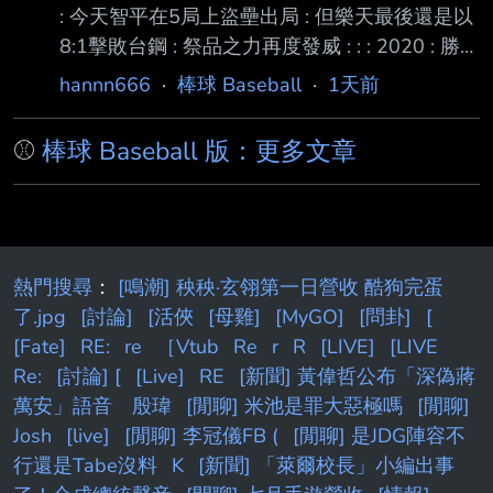
: 今天智平在5局上盜壘出局 : 但樂天最後還是以
9.摩爾曼* 2.70 5 6 1.22 1
8:1擊敗台鋼 : 祭品之力再度發威 : : : 2020 : 勝
05/12 吱17:10喵 死壘上時14:9 : 負 07/01 吱0
hannn666
·
棒球 Baseball
·
1天前
:20爪 死壘上時0 :20 : 勝 07/14 吱5 : 1邦 死壘
上時1 :0 : 勝 08/05 吱4 : 3邦 死壘上時2 :3 : 勝
⚾
棒球 Baseball 版：更多文章
08/06 吱8 : 3邦 死壘上時0 :0 和8 :2 : 勝 08/07
吱4 : 1爪 死壘上時0 :1 : 勝 08/30 吱7 : 4喵 死
壘上時3 :3 : 勝
熱門搜尋
：
[鳴潮] 秧秧·玄翎第一日營收 酷狗完蛋
了.jpg
[討論]
[活俠
[母雞]
[MyGO]
[問卦]
[
[Fate]
RE:
re
［Vtub
Re
r
R
[LIVE]
[LIVE
Re:
[討論] [
[Live]
RE
[新聞] 黃偉哲公布「深偽蔣
萬安」語音 殷瑋
[閒聊] 米池是罪大惡極嗎
[閒聊]
Josh
[live]
[閒聊] 李冠儀FB (
[閒聊] 是JDG陣容不
行還是Tabe沒料
K
[新聞] 「萊爾校長」小編出事