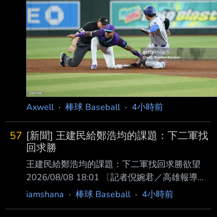
Axwell
·
棒球 Baseball
·
4小時前
57
[新聞] 王建民給鄭浩均的課題：下二軍找
回求勝
王建民給鄭浩均的課題：下二軍找回求勝欲望
2026/08/08 18:01 〔記者倪婉君／高雄報導〕
「從去年他的肢體動作，他是很有自信的。但今
iamshana
·
棒球 Baseball
·
4小時前
年他就是拿了 球就丟，沒有像他去年的那種求
勝欲望。」談起今年三度下二軍調整的「美美」