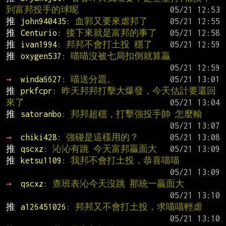
到富邦投手的球呢
推 
john940435
: 血郭又要來虐邦了
推 
Centurio
: 接下來就是富邦的事了
推 
ivan1994
: 邦邦不會打土投 穩了
推 
oxygen537
: 喵喵沒被七局扣倒就算贏
→ 
winda6627
: 喵送分題。
推 
prkfcpr
: 昨天邦邦打擊大爆發，今天估計要還回
來了
推 
satoranbo
: 邦邦超穩，打擊強投手帥 怎麼輸
→ 
chiki428
: 強碰是這樣用的？
推 
qscxz
: 沁沁有跳 今天富邦贏面大
推 
ketsu1109
: 我邦不會打土投，恭喜喵喵
→ 
qscxz
: 查班表沁今天沒跳 那統一贏面大
推 
a126451026
: 邦邦又不會打土投，求喵喵輕虐