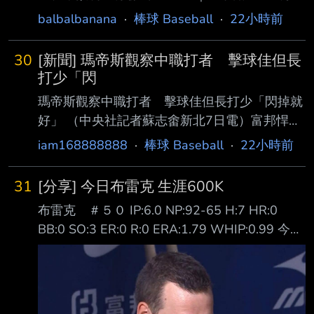
析： 青森山田整體投打完成度較高，投手深
了 八支安打，可以再多留意這三位的表現 第2試
balbalbanana
·
棒球 Baseball
·
22小時前
度、打線破壞力以及大賽經驗都是優勢，面對不
合：八幡商（滋賀）1：7 健大高崎（群馬） 八
同 類型投手也比較有調整能力。遊學館若能靠
幡商前半段其實抵抗得比比分呈現的更好，前4
30
[新聞] 瑪帝斯觀察中職打者 擊球佳但長
先發把比賽壓在低比分，仍有爆冷空間，但一
局沒有讓健大高崎直接把比賽打開
打少「閃
旦青森山田在中段突破，我比較看好青森山田靠
瑪帝斯觀察中職打者 擊球佳但長打少「閃掉就
陣容深度拉開差距。 我預測：青森山田勝(70%)
好」 （中央社記者蘇志畬新北7日電）富邦悍將
遊學館在地方大會也是打贏各個強校艱難晉級證
隊新洋投瑪帝斯帶著在二軍投出最快151公里的
iam168888888
·
棒球 Baseball
·
22小時前
明他的含金量，但青森山田在整體紙面實 力都
球速，準備好明天一軍登板先發，他觀察中華職
優於遊學館，同時遊學館並沒有相當強度的ACE
棒打者的擊球能力好，但長打者較少，「 閃掉
級投手，大多數的投手採用
31
[分享] 今日布雷克 生涯600K
他就好。」 瑪帝斯（Quinton Martinez）現身新
布雷克 ＃５０ IP:6.0 NP:92-65 H:7 HR:0
莊棒球場，備戰明天先發工作，今天接受媒體聯
BB:0 SO:3 ER:0 R:0 ERA:1.79 WHIP:0.99 今天
訪時 表示，很期待能夠與這裡最好的打者對
大醫生布雷克 對富邦三連戰的首場登板先發 開
決，但能做的還是一球一球去投，「掌握我能掌
局隊友就給他兩分的支援 二上又再給大醫生兩
握 的事」。 瑪帝斯在二軍出賽2場，都有投到
分 握有四分領先的大醫生也是投得虎虎生風 雖
150公里以上。他表示，自己從高中開始就是以
然被敲出了七支安打 但也都沉穩地化解了危機
強化速球 為目標，隨著