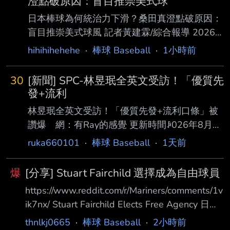
澄點破原因：盲目推崇美式球
日本棒球為何統治力下滑？桑田真澄點破原因：
盲目推崇美式球風 記者黃建霖/綜合報導 2026-
08-07 14:59:10 日本棒球代表隊「侍Japan」
hihihihehehe
·
棒球 Baseball
·
1小時前
U12總教練桑田真澄，4日出席了在橫濱市舉行
的「第12屆 BFA U12亞洲少棒錦標賽」（8月9
30
[新聞] SPC-林昱珉全英文受訪！「優質先
日開幕）結團儀式與記者會。身為日本棒壇傳
發+流利
奇，桑田 真澄在會中對日本棒球界現況敲響警
林昱珉全英文受訪！「優質先發+流利口條」被
鐘，直指日本球界目前過度偏重「力量與速
讚爆 網：有Ray的感覺 更新時間ꀲ026年8月7
度」，導 致傳統引以為傲的細膩技術下滑，這
日週五 下午10:53 體育中心／綜合報導 旅美效
ruka660101
·
棒球 Baseball
·
1天前
是日本棒球正面臨的一大危機。 盲目推崇美式
力響尾蛇3A的台灣左投林昱珉，日前先發對戰
球風 不注重棒球理解 當被問及現在的球員與
教士3A，主投6局失2分、送出6次三 振，收下
他小時候的差異時
爆
[分享] Stuart Fairchild 選擇成為自由球員
本季第6勝，值得一提的是，他賽後全程以流利
https://www.reddit.com/r/Mariners/comments/1v
英文接受場邊訪問更成為球迷熱 議焦點。相關
ik7nx/ Stuart Fairchild Elects Free Agency 日前
影片被轉發至Threads後，截至目前已累積超過
遭到水手隊DFA的費仔 Stuart Fairchild 選擇成為
破萬人按讚，不少網友大讚 他的英文口說能力
thnlkj0665
·
棒球 Baseball
·
2小時前