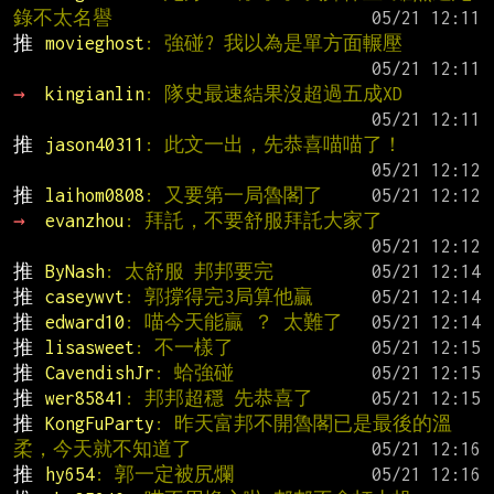
錄不太名譽
推 
movieghost
: 強碰? 我以為是單方面輾壓
→ 
kingianlin
: 隊史最速結果沒超過五成XD
推 
jason40311
: 此文一出，先恭喜喵喵了！
推 
laihom0808
: 又要第一局魯閣了
→ 
evanzhou
: 拜託，不要舒服拜託大家了
推 
ByNash
: 太舒服 邦邦要完
推 
caseywvt
: 郭撐得完3局算他贏
推 
edward10
: 喵今天能贏 ？ 太難了
推 
lisasweet
: 不一樣了
推 
CavendishJr
: 蛤強碰
推 
wer85841
: 邦邦超穩 先恭喜了
推 
KongFuParty
: 昨天富邦不開魯閣已是最後的溫
柔，今天就不知道了
推 
hy654
: 郭一定被尻爛