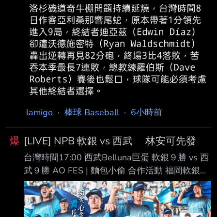
lamigo
·
棒球 Baseball
·
6小時前
爆
[LIVE] NPB 軟銀 vs 西武 林安可先發
台灣時間17:00 西武Belluna巨蛋 軟銀９勝 vs 西
武９勝 AO FES | 麵包小偷 合作活動 福岡軟銀鷹
(63-35) Ｍ３５ AVG OBP SLG OPS HR RBI PA
１. 正木智也 (R) 1B .276 .375 .508 .883 16 40
288 ２. 周東佑京 (L) CF .277 .346 .349 .695 1