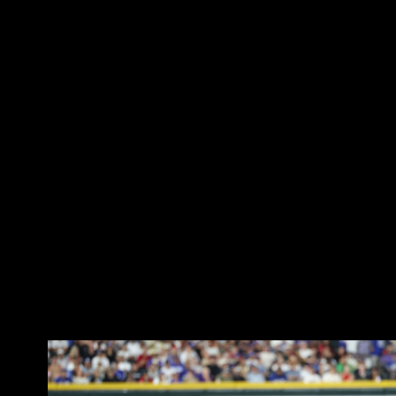
https://x.com/mlb_comment/status/2085912939
182325761?s=46 7局上滿壘一出局平手局面 翔
平打了一個雙殺打
https://x.com/talkinbaseball_/status/208593336
3773206956?s=