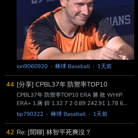
總共吃了六局無四壞無失分 終場就以4:0拿下本
季第四勝 也完成 防禦率從1.89再下降到1.79 看
來昨天跳的問天舞跟死亡筆記本有用(x --
iori9060920
·
棒球 Baseball
·
1天前
44
[分享] CPBL37年 防禦率TOP10
CPBL37年 防禦率TOP10 ERA 勝 敗 WHIP
ERA+ 1.蔣 銲 1.32 7 2 0.89 242.91 1.78 6
0.99 179.31 1.82 8 5 1.01 175.16 1.88 5 4
tip790322
·
棒球 Baseball
·
1天前
0.95 169.64 5.梅賽鍶 2.04 9 3 1.08 156.86 6.
鋼 龍 2.14 5 7 1.11 149.78 7.鈴木駿輔 2.14 8
42
Re: [閒聊] 林智平死爽沒？
4 1.10 149.35 8.李東洺 2.33 10 2 1.18 137.18