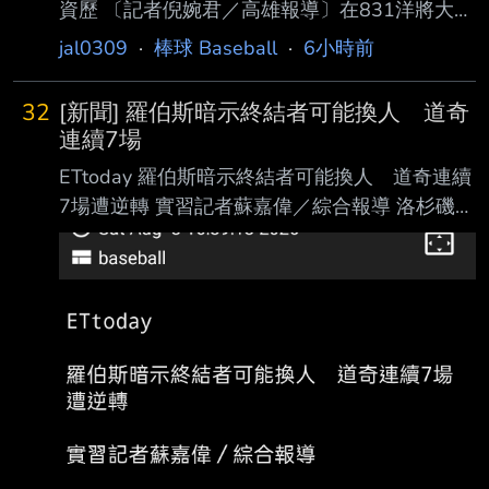
資歷 〔記者倪婉君／高雄報導〕在831洋將大限
之前，台鋼雄鷹球團今天宣布和新洋投完成簽約
jal0309
·
棒球 Baseball
·
6小時前
共識，預計近期內就會完成簽約並對外公布，領
隊劉東洋僅表示新洋投具亞洲資歷，去年也 在
32
[新聞] 羅伯斯暗示終結者可能換人 道奇
球團物色的新洋投人選之一，今年在尋覓新洋投
連續7場
時，球探再推薦這名人選；據了解，這名 新洋
ETtoday 羅伯斯暗示終結者可能換人 道奇連續
投是具大聯盟和韓職資歷的36歲右投方特（暫
7場遭逆轉 實習記者蘇嘉偉／綜合報導 洛杉磯道
譯，Wilmer Font），今年則在墨西哥聯 盟出
奇牛棚問題持續延燒，台灣時間8日作客亞利桑
賽。 中職現行洋將規則是，每隊註冊4人、一軍
那響尾蛇，原本帶著1分領先進入 9局，終結者
登錄3人、同時上場2人，目前台鋼註冊的4名洋
迪亞茲（Edwin Díaz）卻遭沃德施密特（Ryan
將 則為3名洋投後勁、坎南、
Waldschmidt）轟出逆轉再見 2分砲，終場3比4
落敗，苦吞本季最長7連敗，總教練羅伯斯
（Dave Roberts）賽後也鬆口 ，球隊可能必須
考慮其他終結者選擇。 道奇此役8局靠帕赫斯
（Andy Pages）敲出左外野超前陽春砲，以3比
2取得領先，不過迪 亞茲9局登