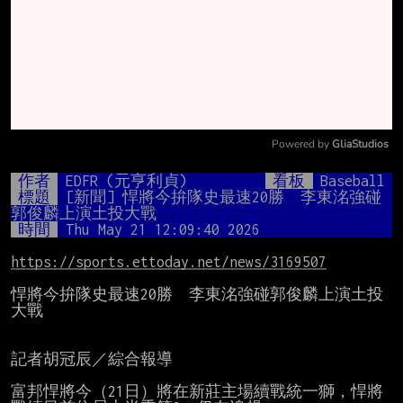
Powered by 
GliaStudios
Mute
作者
EDFR (元亨利貞)
看板
Baseball
標題
[新聞] 悍將今拚隊史最速20勝　李東洺強碰
郭俊麟上演土投大戰
時間
Thu May 21 12:09:40 2026
https://sports.ettoday.net/news/3169507
悍將今拚隊史最速20勝　李東洺強碰郭俊麟上演土投
大戰

記者胡冠辰／綜合報導

富邦悍將今（21日）將在新莊主場續戰統一獅，悍將