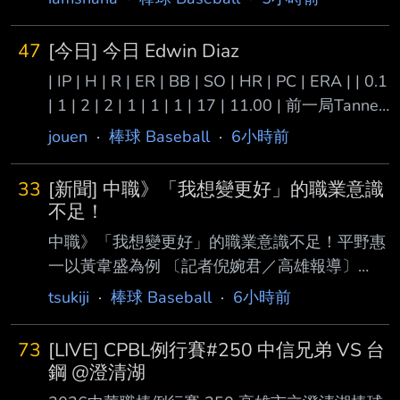
47
[今日] 今日 Edwin Diaz
| IP | H | R | ER | BB | SO | HR | PC | ERA | | 0.1
| 1 | 2 | 2 | 1 | 1 | 1 | 17 | 11.00 | 前一局Tanner
搞到滿壘 驚險下莊 最後一局領先一分 Diaz一上
jouen
·
棒球 Baseball
·
6小時前
來送保送 接著就被菜鳥轟出再見兩分砲直接送
下去 道奇七連敗中... --
33
[新聞] 中職》「我想變更好」的職業意識
不足！
中職》「我想變更好」的職業意識不足！平野惠
一以黃韋盛為例 〔記者倪婉君／高雄報導〕
「可能很多人都覺得我對老將特別好、對年輕球
tsukiji
·
棒球 Baseball
·
6小時前
員特別嚴格，可 能外界很多人會這麼想。但我
覺得盡早把這些年輕人的基礎打好，是很重要的
73
[LIVE] CPBL例行賽#250 中信兄弟 VS 台
事。」中信兄 弟總教練平野惠一今天賽前在回
鋼 @澄清湖
答媒體對於27歲內野手黃韋盛的提問時，有感而