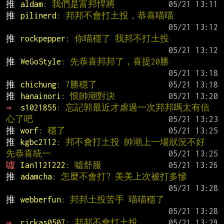
推 
aldam
: 我們是富邦悍將
推 
pilinerd
: 邦邦不會打土投，恭喜喵喵
推 
rockpepper
: 你喵穩了 我邦不打土投
推 
WeGoStyle
: 先恭喜邦邦了，喜提20勝
推 
chichung
: 7勝穩了
推 
hanainori
: 恨帥潮對決
→ 
s1021855
: 忘記郭最近才虐過一次邦邦嗎太有信
心了吧
推 
worf
: 穩了
推 
kgbc2112
: 邦不會打土投 帥潮上一場狀況不好 
先恭喜統一
噓 
Ian1121222
: 噓舒服
推 
adamcha
: 怎麼不會打? 美美上次被打多慘
推 
webberfun
: 邦邦土投苦手 喵喵穩了
→ 
rickas0507
: 邦邦不會打土投