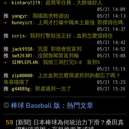
→ 
kintaro1219
: 超簡單任務，大餅做好人
推 
yangyr
: 我喵跪求輕虐QQ
→ 
bunnyict
: 上周才打爆中職本土最強 郭撑得住嗎
推 
ccris
: 我邦打擊狀況正好，血郭怎麼擋得住
推 
jack9558
: 完蛋 郭很會投富邦
推 
sw926301
: 沒開魯閣算富邦輸
→ 
SIMPLEPLAN
: 我猜三局打完5:0  富邦5
推 
zip00000
: 上次血郭怎麼屌虐邦邦的都忘了嗎？
恭喜喵喵了
推 
g44889g
: 郭虐過邦一次了
⚾
棒球 Baseball 版：熱門文章
59
[新聞] 日本棒球為何統治力下滑？桑田真