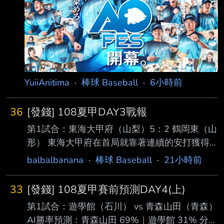
26 400 ３. 近藤健介 (L) DH .314 .429 .589
1.017 23 82 413 ４. 栗原陵矢 (L) 3B .251 .3
YuiiAnitima
·
棒球 Baseball
·
6小時前
36
[發錢] 108夏甲DAY3戰報
第1試合：東海大甲府（山梨）5：2 鶴岡東（山
形） 東海大甲府在首局就靠著連續的安打獲得
三分進帳，鶴岡東雖然在第四第五局努力追上進
balbalbanana
·
棒球 Baseball
·
21小時前
度，讓比分形成3：2的局面，但東海大甲府在被
追近後沒有慌亂，投手群成功把局面控制 住，
33
[發錢] 108夏甲賽前預測DAY4(上)
打線後段又追加保險分，讓東海大甲府最後能奠
第1試合：遊學館（石川） vs 青森山田（青森）
定勝基 東海大甲府的中心棒次田中三士郎 伊沢
AI勝率預測：青森山田 69%｜遊學館 31% 分
拓真 田中楓真，在這場比賽，這三位一共包辦