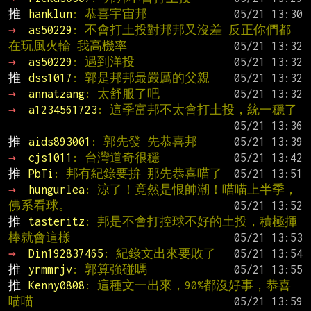
推 
hanklun
: 恭喜宇宙邦
→ 
as50229
: 不會打土投對邦邦又沒差 反正你們都
在玩風火輪 我高機率
→ 
as50229
: 遇到洋投
推 
dss1017
: 郭是邦邦最嚴厲的父親
→ 
annatzang
: 太舒服了吧
→ 
a1234561723
: 這季富邦不太會打土投，統一穩了
推 
aids893001
: 郭先發 先恭喜邦
→ 
cjs1011
: 台灣道奇很穩
推 
PbTi
: 邦有紀錄要拚 那先恭喜喵了
→ 
hungurlea
: 涼了！竟然是恨帥潮！喵喵上半季，
佛系看球。
推 
tasteritz
: 邦是不會打控球不好的土投，積極揮
棒就會這樣
→ 
Din192837465
: 紀錄文出來要敗了
推 
yrmmrjv
: 郭算強碰嗎
推 
Kenny0808
: 這種文一出來，90%都沒好事，恭喜
喵喵