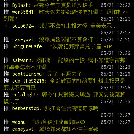
推 
ByNash
: 富邦今年其實是洋投殺手
推 
wer85841
: 昨天銳力獅都給你們打爆了 還怕打不
到郭?
→ 
solo0724
: 邦邦不會打土投才怪 美美表示：
推 
caseywvt
: 沒單局魯閣都不算會打
推 
ShigureCafe
: 上次郭把邦邦當兒子扁 RIP
推 
sshwann
: 弱吱唯一能刷的土投 我不知道宇宙邦
打線要怎麼不打爆
推 
scottlinshu
: 完了 有壓力了
推 
cdojth590216
: 全部破百的打線要打爆土投只是
要或不要而已
推 
colalight
: 郭今年只對樂天爆過 邦又要被棄將
復仇了
推 
benbenstop
: 郭扛著住台灣道奇隊嗎
推 
weshu
: 血郭會被打成血郭嘛XD
推 
caseywvt
: 巔峰郭來都扛不住宇宙邦