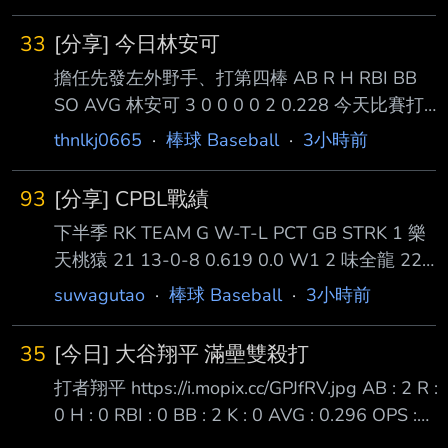
自由球員 離開水手隊體系 而他在這一次被水手
與自信表現。 林昱珉此役休息7天後重返先發輪
隊拉上大聯盟，期間獲得一場出賽機會 以代跑身
值，全場被敲6支安打、失2分，完成6局投球並
33
[分享] 今日林安可
分登場，成功跑回一分 --
送出6次 三振，連
擔任先發左外野手、打第四棒 AB R H RBI BB
SO AVG 林安可 3 0 0 0 0 2 0.228 今天比賽打
擊熄火 合計三個打數並未出現安打 並且吞下兩
thnlkj0665
·
棒球 Baseball
·
3小時前
次三振，另外一次則是一壘方向滾地球出局 而
他也在第九局上半被替換守備，提前下場休息
93
[分享] CPBL戰績
打擊率目前下降至2成28 至於西武隊在今天靠著
下半季 RK TEAM G W-T-L PCT GB STRK 1 樂
新秀小島大河的關鍵兩分砲，幫助西武隊以二比
天桃猿 21 13-0-8 0.619 0.0 W1 2 味全龍 22
一逆轉獲勝 --
12-0-10 0.545 1.5 L2 5 中信兄弟 22 10-0-12
suwagutao
·
棒球 Baseball
·
3小時前
0.455 3.5 W2 6 富邦悍將 21 8-0-13 0.381
5.0 L1 G250 中信兄弟 6:1 台鋼雄鷹 G251 味全
35
[今日] 大谷翔平 滿壘雙殺打
龍vs樂天桃猿 延至10/4原場地補賽 G252 統一
打者翔平 https://i.mopix.cc/GPJfRV.jpg AB : 2 R :
獅vs富邦悍將 延至10/4原場地補賽 全年度 RK
0 H : 0 RBI : 0 BB : 2 K : 0 AVG : 0.296 OPS :
TEAM G W-T-L PCT GB 1
0.952 選到兩次保送 但有一次盜壘失敗