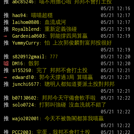
推 
abc85246
: 喵不用擔心啦 邦邦不會打土投
推 
hao94
: 喵喵超穩
推 
laihom0808
: 血流成河
推 
Royalblend
: 重新定義強碰
→ 
Gardenia0603
: 郭能撐四局算贏
推 
YummyCurry
: 怕 上次郭俊麟對富邦投很好
推 
s820912gmail
: 777
噓 
DM16
: 骰郭
推 
s155260
: 完了 邦邦不會打土投
→ 
edward10
: 郭今天撐過3局 算喵贏
推 
junchi6677
: 聰明人都知道要派土投對邦邦
推 
b07130602
: 邦邦今天守備會軟手啦
推 
solo0724
: 打郭叫強碰 沒血洗就不錯了
推 
wajo202001
: 今天不被魯閣都算我喵贏
推 
PCC2003
: 完蛋，我邦不會打土投