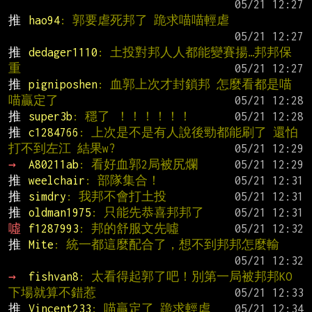
推 
hao94
: 郭要虐死邦了 跪求喵喵輕虐
推 
dedager1110
: 土投對邦人人都能變賽揚…邦邦保
重
推 
pigniposhen
: 血郭上次才封鎖邦 怎麼看都是喵
喵贏定了
推 
super3b
: 穩了 ！！！！！！
推 
c1284766
: 上次是不是有人說後勁都能刷了 還怕
打不到左江 結果w?
→ 
A80211ab
: 看好血郭2局被尻爛
推 
weelchair
: 部隊集合！
推 
simdry
: 我邦不會打土投
推 
oldman1975
: 只能先恭喜邦邦了
噓 
f1287993
: 邦的舒服文先噓
推 
Mite
: 統一都這麼配合了，想不到邦邦怎麼輸
→ 
fishvan8
: 太看得起郭了吧！別第一局被邦邦KO
下場就算不錯惹
推 
Vincent233
: 喵贏定了 跪求輕虐