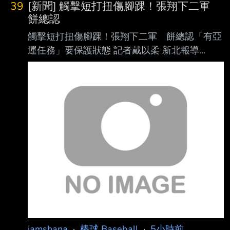
39
[新聞] 觸擊短打扭傷腳踝！張翔下二軍
鄭浩均， 中信兄弟投手教練王建民今天直言他
餅總認
跟去年的差別就在求勝欲望，感覺企圖心沒有像
觸擊短打扭傷腳踝！張翔下二軍 餅總認「有亞
去年 那麼強烈。 鄭浩均本季14場先發累計4勝6
運任務」要保護狀態 記者戴以柔 新北報導
敗、防禦率6.72，5日對富邦悍將先發4.2局被敲
2026/08/08 17:01:00 2026/08/08 17:09:13 更
10安狂掉9 分，隔天繼6月6日、7月17日之後，
新 統一獅8日作客富邦悍將，捕手、同時也是亞
第3度下二軍。除了兄弟總教練平野惠一希望他
運國手張翔卻在9局上執行觸擊短打的過程中 疑
下二軍 可
似扭傷腳踝，9日賽前總教練林岳平透露傷勢不
是太嚴重，但確定先被降到二軍調整。 9局上獅
隊捕手張翔在執行觸擊短打的過程中，疑似扭傷
腳踝，賽後餅總用「應該不是很O K」形容，8
日賽前他以也更新傷情，「應該中等，不是很嚴
重，因為有腫脹嘛，是可以忍 受的強度啦，但
iamshana
·
棒球 Baseball
·
5小時前