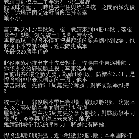
戰績目前位居上半季第2，仍在追趕

龍頭味全龍，同時也要守住與第3名統一之間的領先優
勢，這場正面交鋒對前段班排名牽

動不小。

富邦昨天9比2擊敗統一後，戰績來到19勝14敗，落後
味全2.5場、領先統一1.5場，若今晚

再度贏球，悍將不僅可把與龍隊的勝差縮小到2場，也
將收下本季第20勝，達成隊史成軍

後最快20勝里程碑。

此役兩隊都推出本土先發投手，悍將由李東洺掛帥，
獅隊則交給郭俊麟主投；李東洺本季

目前出賽6場全數先發，戰績4勝1敗、防禦率2.61，是
悍將輪值中表現穩定的一環，他本

季曾對統一先發6.1局無失分奪勝，對戰防禦率維持
0。

統一方面，郭俊麟本季出賽4場，戰績2勝2敗、防禦率
4.98；郭俊麟本季面對富邦也有過

壓制演出，曾主投5局無失分拿下勝投，對戰防禦率同
樣是0，今晚再度碰上老東家，能否

延續對悍將打線的壓制力，將是比賽關鍵。

悍將近期狀態升溫，近10戰繳出8勝2敗；本季團隊打