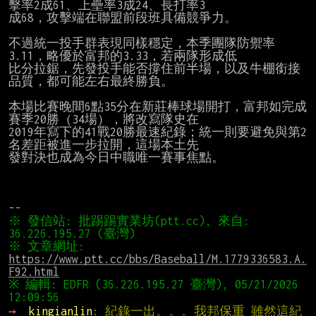
擊率2成61、上壘率3成24、長打率3

成68，攻擊端在聯盟前段班具備競爭力。

不過統一投手群表現同樣穩定，本季團隊防禦率
3.11，略優於富邦的3.33，若兩隊形成低

比分拉鋸，先發投手能否撐住前半場，以及牛棚銜接
品質，都可能左右最終勝負。

本場比賽晚間6點35分在新莊棒球場開打，富邦如完成
賽季20勝（34場），將改寫隊史在

2019年寫下的41戰20勝最速紀錄；統一則要避免與第2
名差距被進一步拉開，這場本土先

發對決也成為今日中職唯一賽事焦點。

※ 發信站: 批踢踢實業坊(ptt.cc), 來自: 
※ 文章網址: 
https://www.ptt.cc/bbs/Baseball/M.1779336583.A.
F92.html
※ 編輯: EDFR (36.226.195.27 臺灣), 05/21/2026 
→ 
kingianlin
: 紀錄一出。。。我邦保重 雖然這紀