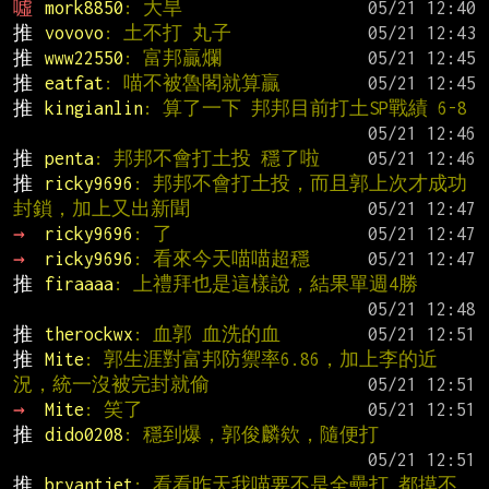
噓 
mork8850
: 大旱
推 
vovovo
: 土不打 丸子
推 
www22550
: 富邦贏爛
推 
eatfat
: 喵不被魯閣就算贏
推 
kingianlin
: 算了一下 邦邦目前打土SP戰績 6-8
推 
penta
: 邦邦不會打土投 穩了啦
推 
ricky9696
: 邦邦不會打土投，而且郭上次才成功
封鎖，加上又出新聞
→ 
ricky9696
: 了
→ 
ricky9696
: 看來今天喵喵超穩
推 
firaaaa
: 上禮拜也是這樣說，結果單週4勝
推 
therockwx
: 血郭 血洗的血
推 
Mite
: 郭生涯對富邦防禦率6.86，加上李的近
況，統一沒被完封就偷
→ 
Mite
: 笑了
推 
dido0208
: 穩到爆，郭俊麟欸，隨便打
推 
bryantjet
: 看看昨天我喵要不是全壘打,都摸不