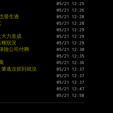
也發生過
枕
太大力造成
這種狀況
是保險公司付啊
萬
，肇逃沒抓到就沒