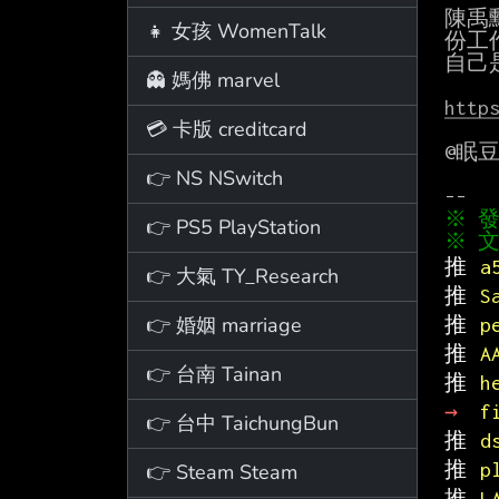
陳禹
👧 女孩 WomenTalk
份工
自己
👻 媽佛 marvel
http
💳 卡版 creditcard
@眠豆
👉 NS NSwitch
👉 PS5 PlayStation
※ 文
推 
a
👉 大氣 TY_Research
推 
S
👉 婚姻 marriage
推 
p
推 
A
👉 台南 Tainan
推 
h
→ 
f
👉 台中 TaichungBun
推 
d
推 
p
👉 Steam Steam
推 
L