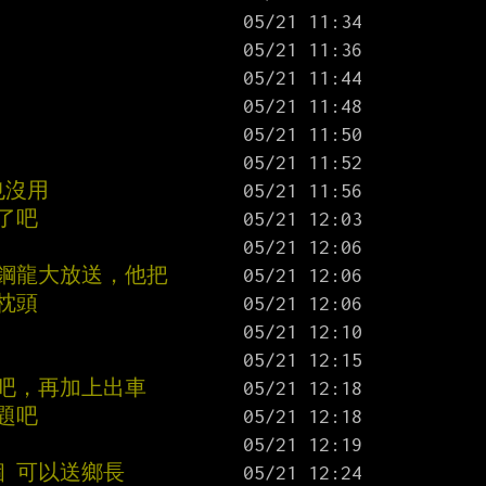
也沒用
了吧
的鋼龍大放送，他把
枕頭
了吧，再加上出車
題吧
個 可以送鄉長