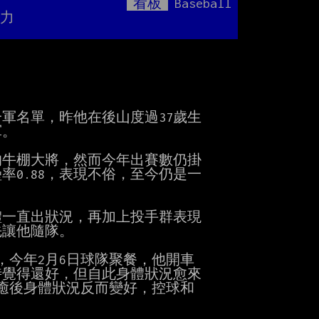
看板
Baseball
Mute
勳力
名單，昨他在後山度過37歲生

。

牛棚大將，然而今年出賽數仍掛

率0.88，表現不俗，至今仍是一

一直出狀況，再加上投手群表現

讓他隨隊。

今年2月6日球隊聚餐，他開車

覺得還好，但自此身體狀況愈來

癒後身體狀況反而變好，控球和
