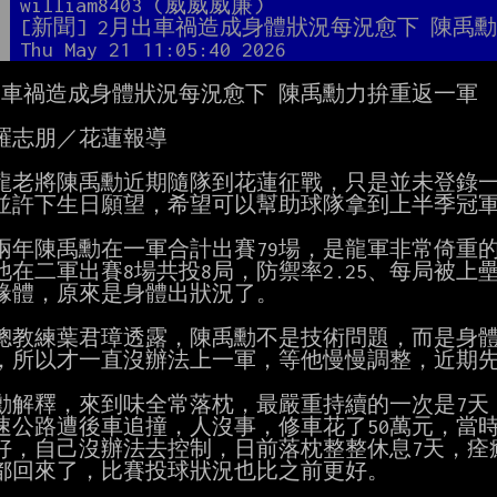
者
william8403 (威威威廉)
題
[新聞] 2月出車禍造成身體狀況每況愈下 陳禹
間
Thu May 21 11:05:40 2026
出車禍造成身體狀況每況愈下 陳禹勳力拚重返一軍

羅志朋／花蓮報導

龍老將陳禹勳近期隨隊到花蓮征戰，只是並未登錄一軍
並許下生日願望，希望可以幫助球隊拿到上半季冠軍
兩年陳禹勳在一軍合計出賽79場，是龍軍非常倚重的
他在二軍出賽8場共投8局，防禦率2.25、每局被上壘
緣體，原來是身體出狀況了。

總教練葉君璋透露，陳禹勳不是技術問題，而是身體
，所以才一直沒辦法上一軍，等他慢慢調整，近期先
勳解釋，來到味全常落枕，最嚴重持續的一次是7天，
速公路遭後車追撞，人沒事，修車花了50萬元，當時
好，自己沒辦法去控制，日前落枕整整休息7天，痊
都回來了，比賽投球狀況也比之前更好。
