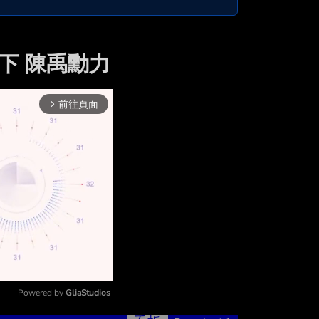
下 陳禹勳力
前往頁面
arrow_forward_ios
Powered by 
GliaStudios