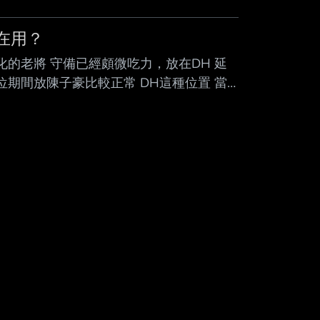
在用？
的老將 守備已經頗微吃力，放在DH 延
位期間放陳子豪比較正常 DH這種位置 當
好了 有這麼難選嗎？ --