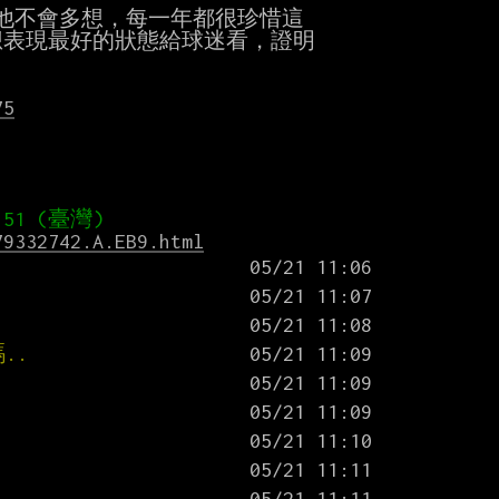
他不會多想，每一年都很珍惜這

表現最好的狀態給球迷看，證明

75
79332742.A.EB9.html
..