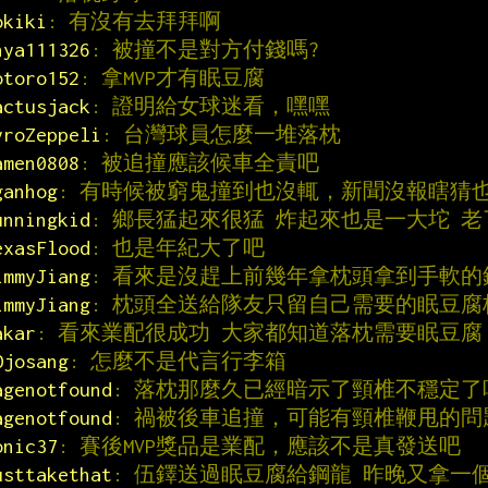
okiki
: 有沒有去拜拜啊
hya111326
: 被撞不是對方付錢嗎?
otoro152
: 拿MVP才有眠豆腐
actusjack
: 證明給女球迷看，嘿嘿
yroZeppeli
: 台灣球員怎麼一堆落枕
amen0808
: 被追撞應該候車全責吧
ganhog
: 有時候被窮鬼撞到也沒輒，新聞沒報瞎猜
unningkid
: 鄉長猛起來很猛 炸起來也是一大坨 老
exasFlood
: 也是年紀大了吧
immyJiang
: 看來是沒趕上前幾年拿枕頭拿到手軟
immyJiang
: 枕頭全送給隊友只留自己需要的眠豆腐
akar
: 看來業配很成功 大家都知道落枕需要眠豆腐
Ojosang
: 怎麼不是代言行李箱
agenotfound
: 落枕那麼久已經暗示了頸椎不穩定
agenotfound
: 禍被後車追撞，可能有頸椎鞭甩的問
onic37
: 賽後MVP獎品是業配，應該不是真發送吧
usttakethat
: 伍鐸送過眠豆腐給鋼龍 昨晚又拿一