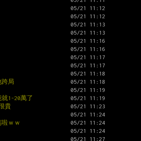
他跨局
就1-20萬了
很貴
萬啦ｗｗ