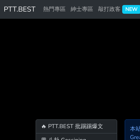
PTT.BEST
熱門專區
紳士專區
敲打政客
NEW
🔥 PTT.BEST 批踢踢爆文
本
Gre
💬 八卦 Gossiping