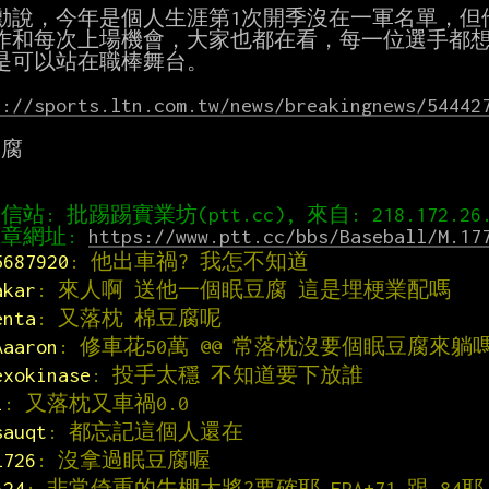
勳說，今年是個人生涯第1次開季沒在一軍名單，但
作和每次上場機會，大家也都在看，每一位選手都想
是可以站在職棒舞台。

s://sports.ltn.com.tw/news/breakingnews/54442
腐

章網址: 
https://www.ptt.cc/bbs/Baseball/M.17
5687920
: 他出車禍? 我怎不知道
akar
: 來人啊 送他一個眠豆腐 這是埋梗業配嗎
enta
: 又落枕 棉豆腐呢
Aaaron
: 修車花50萬 @@ 常落枕沒要個眠豆腐來躺嗎
exokinase
: 投手太穩 不知道要下放誰
i
: 又落枕又車禍0.0
sauqt
: 都忘記這個人還在
l726
: 沒拿過眠豆腐喔
A24
: 非常倚重的牛棚大將?要確耶 ERA+71 跟 84耶