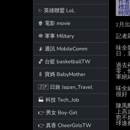
作
標
✨ 英雄聯盟 LoL
時
🍿 電影 movie
2月
🪖 軍事 Military
記者
味全
📡 通訊 MobileComm
日，
🏀 台籃 basketballTW
過去
零，
🍼 寶媽 BabyMother
軍絕
🇯🇵 日旅 Japan_Travel
味全
很好
🏭 科技 Tech_Job
陳禹
上高
👉 男女 Boy-Girl
愈不
球速
👉 真香 CheerGirlsTW