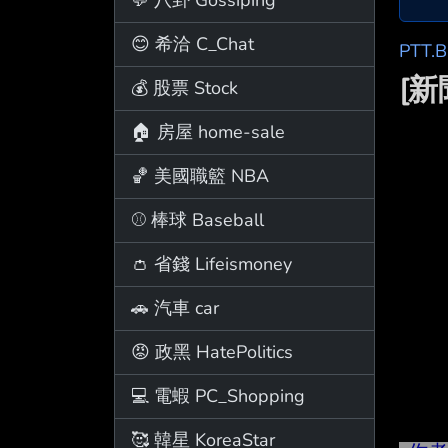
😊 希洽 C_Chat
PTT.
[
💰 股票 Stock
🏠 房屋 home-sale
🏀 美國職籃 NBA
⚾ 棒球 Baseball
👛 省錢 Lifeismoney
🚗 汽車 car
😡 政黑 HatePolitics
💻 電蝦 PC_Shopping
🥰 韓星 KoreaStar