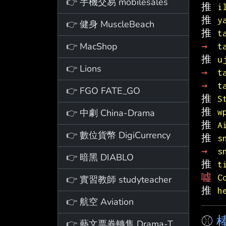
👉 手機交易 mobilesales
推 
i
推 
y
👉 健身 MuscleBeach
推 
t
👉 MacShop
→ 
t
推 
u
👉 Lions
→ 
t
→ 
t
👉 FGO FATE_GO
推 
S
推 
w
👉 中劇 China-Drama
推 
A
👉 數位貨幣 DigiCurrency
推 
s
→ 
s
👉 暗黑 DIABLO
推 
t
噓 
C
👉 實習教師 studyteacher
推 
h
👉 航空 Aviation
⚾
棒
👉 藝文票券轉售 Drama-Ticket