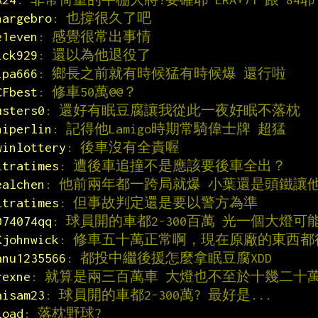
hargebro
: 也撐很久了吧
e1even
: 感覺很常出事情
ick929
: 還以為他退役了
ipa666
: 鄉長之前就有時候猛有時候爆 還行啦
CFbest
: 修車50萬@@？
usters0
: 還好有眠豆腐讓我從此一夜好眠不落枕
niperlin
: 記得他Lamigo時期常騎偉士牌 超猛
winlottery
: 後車沒有全責喔
ltratimes
: 遭後車追撞不是應該要後車全出？
ealchen
: 他前兩年都一跨局就爆 小葉還是頭鐵讓
ltratimes
: 但事故判定還是要以警方為準
074074qq
: 球員開的車都2-300百萬 光一個大燈可能
Kjohnwick
: 修車五十萬正常啊，現在原廠的東西都
anu1235566
: 都投中繼後援怎麼拿眠豆腐XDD
rexne
: 就算是兩三百萬車 大燈也不至於十幾二十
aisam23
: 球員開的車都2-300萬? 最好是...
load
: 落枕野球?