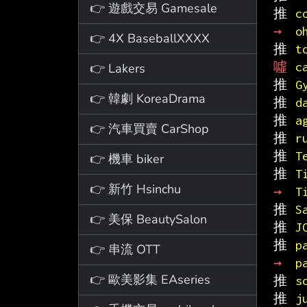
👉 遊戲交易 Gamesale
推 
c
→ 
o
👉 4X BaseballXXXX
推 
t
噓 
c
👉 Lakers
推 
G
👉 韓劇 KoreaDrama
推 
d
推 
a
👉 汽車買賣 CarShop
推 
r
推 
T
👉 機車 biker
推 
T
👉 新竹 Hsinchu
→ 
T
推 
S
👉 美保 BeautySalon
推 
J
推 
p
👉 串流 OTT
→ 
p
👉 歐美影集 EAseries
推 
s
推 
j