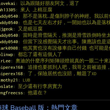
lovekai
: 以為跟隨好朋友阿文，退了
ah13305
: 來人 上棉豆腐
addy0540
: 那不是落枕…是傷到脖子的神經。我以前
addy0540
: 也是七天左右才好，一開始也以為是落
jjgeok
: 又是眠豆腐
addy0540
: 當時是滑雪隔天，推測是滑雪跌倒時坐
addy0540
: 但當下沒感覺隔天才出事。陳應該也是
tark0908
: 他其實也沒有說修車自己付錢 也可能
plinwp
: 都忘了還有這個人了
irLee
: 奧迪的什麼序列矩陣頭燈就真的一眼二十來
niperex168
: 追撞也要抓到人吧，我哥之前被追撞
niperex168
: 了，保險居然也沒賠，離題了XD
imothy21
: LUB
oslate
: 至少還有行李房實力
engfreecss
: 他還在？
球 Baseball 版：熱門文章