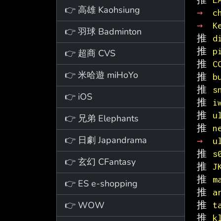
👉 高雄 Kaohsiung
→ 
c
→ 
K
👉 羽球 Badminton
推 
d
推 
p
👉 超商 CVS
推 
C
👉 米哈遊 miHoYo
推 
b
推 
s
👉 iOS
推 
i
推 
u
👉 兄弟 Elephants
推 
n
👉 日劇 Japandrama
→ 
u
推 
s
👉 玄幻 CFantasy
推 
J
推 
m
👉 ES e-shopping
推 
a
👉 WOW
推 
t
推 
k