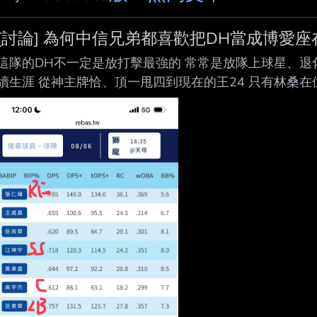
[討論] 為何中信兄弟都喜歡把DH當成博愛座
這隊的DH不一定是放打擊最強的 常常是放隊上球星、退化
續生涯 從神主牌恰、頂一甩四到現在的王24 只有林桑在
你排完8個有守備位置的球員後 直接填ops+最高的人不就