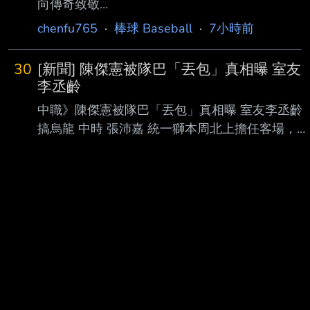
向傳奇致敬
為自由球員，隨後轉往水手體系，並於8月2日升
https://www.ltsports.com.tw/article/185728 By
chenfu765
·
棒球 Baseball
·
7小時前
上大 聯盟，但僅出賽1場、以代跑登場，再度被
林智傑 費城費城人今天在主場交手多倫多藍
移出40人名單。 費爾柴德官網異動頁面
鳥，隊上老大哥哈波（Bryce Harper）賽前特別
30
[新聞] 陳傑憲被隊巴「丟包」真相曝 室友
向管 理層要求，希望在比賽中穿著費城人招牌
李丞齡
的紅條紋球衣，而不是週五限定的城市版球衣，
中職》陳傑憲被隊巴「丟包」真相曝 室友李丞齡
此舉被認為是要向同天入選費城人名人牆（Wall
搞烏龍 中時 張沛嘉 統一獅本周北上擔任客場，8
of Fame）的阿特力（Chase Utley）致 敬。 近
日父親節在新莊交手富邦悍將，然而隊長陳傑憲
年來只要費城人周五的比賽在主場作戰，就會穿
在飯店外被 球迷捕捉到疑似「被丟包」，陳傑憲
上藍色的城市版球衣，不過今天媒體
透露背後真相竟是室友李丞齡搞烏龍，不過叫車
趕到 球場意外與司機牽起棒球緣分。 若到客場參
賽，大多選手會選擇搭場隊巴集體移動，少部分
球員則會自行前往，陳傑憲8 日賽前被球迷捕捉到
在飯店外叫車的身影，猜測是否遭到隊巴遺忘，
不過陳傑憲解答，球 隊規定中午12點40分從飯店
出發，「我的室友李丞齡說今天50分出發。」 兩