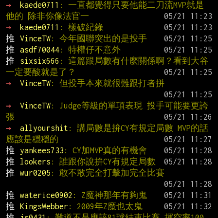
→ 
kaede0711
: 一直都覺得只要他能二刀流MVP就是
他的 除非你像法官一
→ 
kaede0711
: 樣破紀錄
推 
VinceTW
: 今年國聯突出的是投手
推 
asdf70044
: 特權仔不意外
推 
sixsix666
: 這篇跟局數有什麼關係啊？看到大谷
一定要酸就是了？
→ 
VinceTW
: 但投手本來就很難跟打者拼
→ 
VinceTW
: Judge等級的單項表現 投手可能要更誇
張
→ 
allyourshit
: 講局數是拚CY有規定局數 MVP的話
應該是穩穩的
推 
yankees733
: CY加MVP真的有機會
推 
lookers
: 誰跟你說拚CY有規定局數
推 
wur0205
: 敢不敢完全打擊加完全比賽
推 
waterice0902
: Z魔神那年有夠鬼
推 
KingsWebber
: 2009年Z魔也太鬼
推 
js0431
: 難道不是應該81球結束比賽 揮空率100