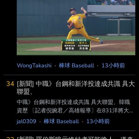
Ｓ 曾子祐 ＣＦ 宋晟睿 Ｃ
一直維持 ，在今天賽前的打擊率已掉至2成44，
Ｆ 陳文杰 ＤＨ 陳俊秀 Ｄ
但
Ｈ 魔 鷹 ＬＦ 曾頌恩 ＬＦ
王柏融 ＳＳ 江坤宇 ３Ｂ 吳念
庭 １Ｂ 黃韋盛 ＲＦ 藍寅倫
Ｃ 高宇杰 Ｃ 顏采丞 ２
Ｂ 岳東華 ２Ｂ 曾昱磬
WongTakashi
·
棒球 Baseball
·
13小時前
34
[新聞] 中職》台鋼和新洋投達成共識 具大
聯盟、
中職》台鋼和新洋投達成共識 具大聯盟、韓職
資歷 〔記者倪婉君／高雄報導〕在831洋將大限
之前，台鋼雄鷹球團今天宣布和新洋投完成簽約
jal0309
·
棒球 Baseball
·
13小時前
共識，預計近期內就會完成簽約並對外公布，領
隊劉東洋僅表示新洋投具亞洲資歷，去年也 在