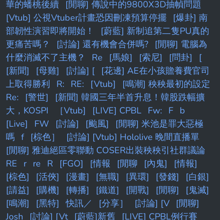
局沒有讓健大高崎直接把比賽打開
華的蟠桃後續
[閒聊] 傳說中的9800X3D抽幀問題
[Vtub] 公視Vtuber計畫恐因刪凍預算停擺
[爆卦] 南
部韌性演習即將開始！
[蔚藍] 新制追第二隻PU真的
更痛苦嗎？
[討論] 還有機會合併嗎?
[閒聊] 電腦為
什麼消滅不了主機？
Re
[馬娘]
[索尼]
[問卦]
[
[新聞]
[母雞]
[討論] [
[花邊] AE在小孩贍養費官司
上取得勝利
R:
RE:
[Vtub]
[鳴潮] 秧秧最初的設定
Re:
[警世]
[新聞] 韓國三年半首升息！韓股跌幅擴
大，KOSPI
［Vtub]
[LIVE] CPBL
Fw:
F
b
[Live]
FW
[討論]
[颱風]
[閒聊] 米池是罪大惡極
嗎
f
[棕色］
[討論] [Vtub] Hololive 晚間直播單
[閒聊] 雅迪絕區零聯動 COSER出裝秧秧引社群議論
RE
r
re
R
[FGO]
[情報
[閒聊
[內鬼]
[情報]
[棕色]
[活俠]
[漫畫]
[無職]
[異環]
[發錢]
[白銀]
[請益]
[購機]
[轉播]
[鐵道]
[開戰]
[閒聊]
[鬼滅]
[鳴潮]
[黑特]
快訊／
[分享］
[討論] [V
[閒聊]
Josh
[討論] [Vt
[蔚藍]新舊
[LIVE] CPBL例行賽