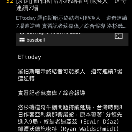
32
[新聞] 羅伯斯暗示終結者可能換人 道奇
球團物色的新洋投人選之一，今年在尋覓新洋投
連續7場
時，球探再推薦這名人選；據了解，這名 新洋
ETtoday 羅伯斯暗示終結者可能換人 道奇連續
投是具大聯盟和韓職資歷的36歲右投方特（暫
7場遭逆轉 實習記者蘇嘉偉／綜合報導 洛杉磯道
譯，Wilmer Font），今年則在墨西哥聯 盟出
奇牛棚問題持續延燒，台灣時間8日作客亞利桑
賽。 中職現行洋將規則是，每隊註冊4人、一軍
那響尾蛇，原本帶著1分領先進入 9局，終結者
登錄3人、同時上場2人，目前台鋼註冊的4名洋
迪亞茲（Edwin Díaz）卻遭沃德施密特（Ryan
將 則為3名洋投後勁、坎南、
Waldschmidt）轟出逆轉再見 2分砲，終場3比4
落敗，苦吞本季最長7連敗，總教練羅伯斯
（Dave Roberts）賽後也鬆口 ，球隊可能必須
考慮其他終結者選擇。 道奇此役8局靠帕赫斯
（Andy Pages）敲出左外野超前陽春砲，以3比
2取得領先，不過迪 亞茲9局登