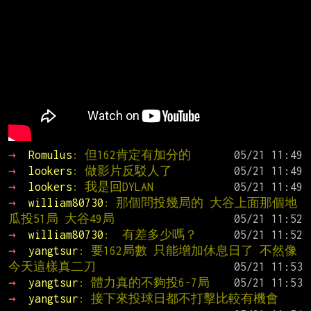
→ 
Romulus
: 但162肯定有加分的
→ 
lookers
: 做影片反駁人了
→ 
lookers
: 我是回DYLAN
→ 
william80730
: 那個問投幾局的 大谷上面那個地
瓜投51局 大谷49局
→ 
william80730
:  有差多少嗎？
→ 
yangtsur
: 要162局數 只能增加休息日了 不然像
今天這樣真二刀
→ 
yangtsur
: 體力真的不夠投6-7局
→ 
yangtsur
: 接下來投球日都不打擊比較有機會