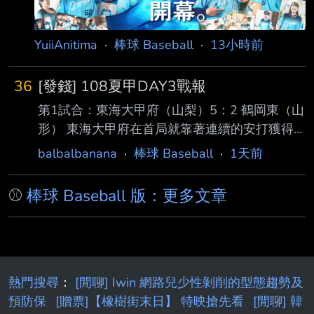
YuiiAnitima
·
棒球 Baseball
·
13小時前
36
[發錢] 108夏甲DAY3戰報
第1試合：東海大甲府（山梨）5：2 鶴岡東（山
形） 東海大甲府在首局就靠著連續的安打獲得
三分進帳，鶴岡東雖然在第四第五局努力追上進
balbalbanana
·
棒球 Baseball
·
1天前
度，讓比分形成3：2的局面，但東海大甲府在被
追近後沒有慌亂，投手群成功把局面控制 住，
⚾
棒球 Baseball 版：更多文章
打線後段又追加保險分，讓東海大甲府最後能奠
定勝基 東海大甲府的中心棒次田中三士郎 伊沢
拓真 田中楓真，在這場比賽，這三位一共包辦
了 八支安打，可以再多留意這三位的表現 第2試
合：八幡商（滋賀）1：7 健大高崎（群馬） 八
熱門搜尋
：
[閒聊] Iwin 網路兒少性剝削的型態趨勢及
幡商前半段其實抵抗得比比分呈現的更好，前4
預防保
[贈票]【橡樹街末日】 特映搶先看
[閒聊] 韓