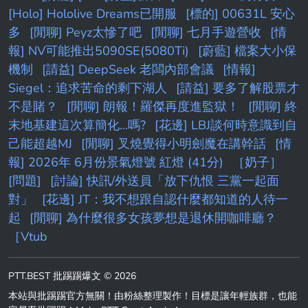
[Holo] Hololive Dreams已開服
[標的] 00631L 安心
多
[閒聊] Peyz太慘了吧
[閒聊] 七月手遊營收
[情
報] NV可能推出5090SE(5080Ti)
[蔚藍] 檔案大小保
機制
[請益] DeepSeek 老闆內部會議
[情報]
Siegel：追求苦命的剩下湖人
[請益] 要多了解股票才
不是賭？
[閒聊] 朗報！羅傑再度進監獄！
[閒聊] 終
末地基建這次算簡化...嗎?
[花邊] LBJ談何時意識到自
己能超越MJ
[閒聊] 叉燒覺得小明劍魔在講幹話
[情
報] 2026年 6月份景氣燈號 紅燈 (41分)
［奶子］
[問題]
[討論] 快訊/外送員「放下仇恨 三黨一起面
對」
[花邊] JT：我不想跟自認什麼都知道的人待一
起
[閒聊] 為什麼很多女孩夢想是退休開咖啡廳？
［Vtub
PTT.BEST 批踢踢爆文 © 2026
本站與批踢踢官方無關！由粉絲整理製作！目標是讓年輕族群，也能