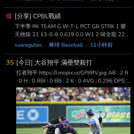
次三振，另外一次則是一壘方向滾地球出局 而
他也在第九局上半被替換守備，提前下場休息
爆
[分享] CPBL戰績
打擊率目前下降至2成28 至於西武隊在今天靠著
下半季 RK TEAM G W-T-L PCT GB STRK 1 樂
新秀小島大河的關鍵兩分砲，幫助西武隊以二比
天桃猿 21 13-0-8 0.619 0.0 W1 2 味全龍 22
一逆轉獲勝 --
12-0-10 0.545 1.5 L2 5 中信兄弟 22 10-0-12
suwagutao
·
棒球 Baseball
·
11小時前
0.455 3.5 W2 6 富邦悍將 21 8-0-13 0.381 5.0
L1 G250 中信兄弟 6:1 台鋼雄鷹 G251 味全龍vs
35
[今日] 大谷翔平 滿壘雙殺打
樂天桃猿 延至10/4原場地補賽 G252 統一獅vs富
打者翔平 https://i.mopix.cc/GPJfRV.jpg AB : 2 R
邦悍將 延至10/4原場地補賽 全年度 RK TEAM G
: 0 H : 0 RBI : 0 BB : 2 K : 0 AVG : 0.296 OPS :
W-T-L PCT GB 1
0.952 選到兩次保送 但有一次盜壘失敗
https://x.com/mlb_comment/status/208591293
9182325761?s=46 7局上滿壘一出局平手局面
翔平打了一個雙殺打
https://x.com/talkinbaseball_/status/20859333
63773206956?s=