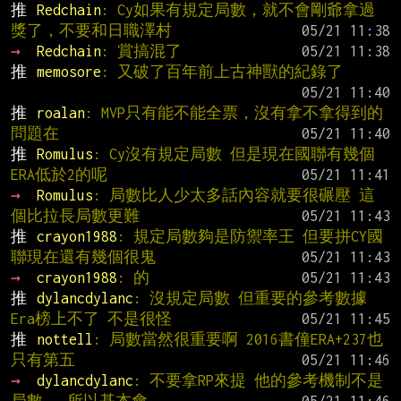
推 
Redchain
: Cy如果有規定局數，就不會剛爺拿過
獎了，不要和日職澤村
→ 
Redchain
: 賞搞混了
推 
memosore
: 又破了百年前上古神獸的紀錄了
推 
roalan
: MVP只有能不能全票，沒有拿不拿得到的
問題在
推 
Romulus
: Cy沒有規定局數 但是現在國聯有幾個
ERA低於2的呢
→ 
Romulus
: 局數比人少太多話內容就要很碾壓 這
個比拉長局數更難
推 
crayon1988
: 規定局數夠是防禦率王 但要拼CY國
聯現在還有幾個很鬼
→ 
crayon1988
: 的
推 
dylancdylanc
: 沒規定局數 但重要的參考數據
Era榜上不了 不是很怪
推 
nottell
: 局數當然很重要啊 2016書僮ERA+237也
只有第五
→ 
dylancdylanc
: 不要拿RP來提 他的參考機制不是