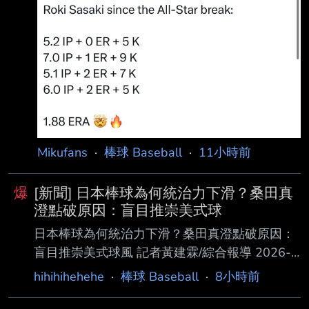
訪問： 「我是個大聯盟投手……當我上場比賽
時，我就是必須把球投得更好，幫助這支球隊贏
球。 」 Edwin Diaz加入道奇後成績： 9.0 IP
11.00 ERA 2.44 WHIP 2 Blown Saves 不急季
後賽準備先發海
https://i.imgur.com/klAAAFN.jpeg --
Mikufans
·
棒球 Baseball
·
11小時前
爆
[新聞] 日本棒球為何統治力下滑？桑田真
澄點破原因：盲目推崇美式球
日本棒球為何統治力下滑？桑田真澄點破原因：
盲目推崇美式球風 記者黃建霖/綜合報導 2026-
08-07 14:59:10 日本棒球代表隊「侍Japan」
hihihihehehe
·
棒球 Baseball
·
8小時前
U12總教練桑田真澄，4日出席了在橫濱市舉行
的「第12屆 BFA U12亞洲少棒錦標賽」（8月9