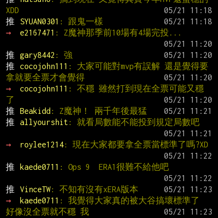
XDD
推 
SYUAN0301
: 跟鬼一樣
→ 
e2167471
: Z魔神那季前10場有4場完投...
推 
gary8442
: 強
推 
cocojohn111
: 大家可能對mvp有誤解 還是覺得要
拿就要全票才會覺得
→ 
cocojohn111
: 不穩 雖然打到現在全票可能又穩
了
推 
Beakidd
: Z魔神！ 兩千年後最猛
推 
allyourshit
: 就看局數能不能投到規定局數吧
→ 
roylee1214
: 現在大家都要拿全票當標準了嗎?XD
推 
kaede0711
: Ops 9  ERA1很難不給他吧
推 
VinceTW
: 不知有沒有xERA版本
→ 
kaede0711
: 我覺得大家真的被大谷搞壞標準了 
好像沒全票就不穩 我