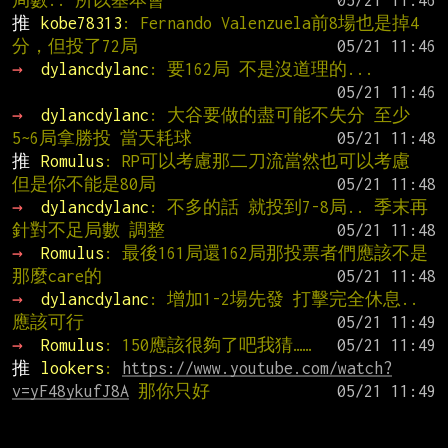
局數.. 所以基本會
推 
kobe78313
: Fernando Valenzuela前8場也是掉4
分，但投了72局
→ 
dylancdylanc
: 要162局 不是沒道理的...
→ 
dylancdylanc
: 大谷要做的盡可能不失分 至少
5~6局拿勝投 當天耗球
推 
Romulus
: RP可以考慮那二刀流當然也可以考慮 
但是你不能是80局
→ 
dylancdylanc
: 不多的話 就投到7-8局.. 季末再
針對不足局數 調整
→ 
Romulus
: 最後161局還162局那投票者們應該不是
那麼care的
→ 
dylancdylanc
: 增加1-2場先發 打擊完全休息.. 
應該可行
→ 
Romulus
: 150應該很夠了吧我猜……
推 
lookers
: 
https://www.youtube.com/watch?
v=yF48ykufJ8A
 那你只好