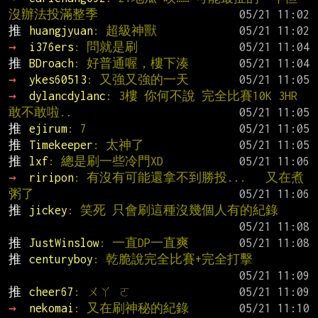
沒辦法投滿整季
推 
huangjyuan
: 超級神獸
→ 
i376ers
: 問就是刷
推 
BDroach
: 好普通喔，樓下湊
→ 
ykes60513
: 又強又強的一天
→ 
dylancdylanc
: 3樓 你何不說 完全比賽10K 3HR 
敢不敢啦..
推 
ejirum
: 7
推 
Timekeeper
: 太神了
推 
lxf
: 總是刷一些冷門XD
→ 
riripon
: 有沒有可能還拿不到勝投...   又在煮
粥了
推 
jickey
: 笑死 只會刷這種沒幾個人有的紀錄
推 
JustWinslow
: 一直DP一直爽
推 
centuryboy
: 乾脆說完全比賽+完全打擊
推 
cheer67
: ㄨㄚ ㄛ
→ 
nekomai
: 又在刷神秘的紀錄