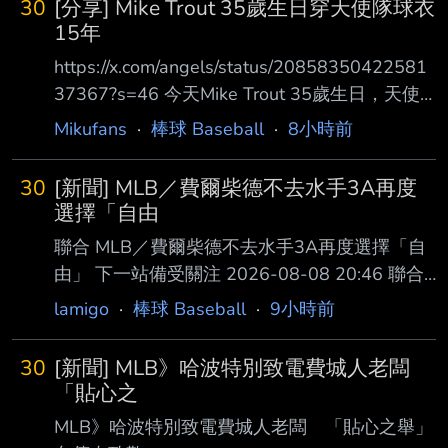
30
[分享] Mike Trout 35歲生日穿天使隊球衣
15年
https://x.com/angels/status/20858350422581
37367?s=46 今天Mike Trout 35歲生日，天使
官方發布祝賀 查了一下目前Mike Trout 15年16
Mikufans
·
棒球 Baseball
·
8小時前
個球季目前是隊史第一人（資歷純大聯盟出賽滿
15年） 在天使隊15年真的很稀有，這隊待15年
30
[新聞] MLB／費爾柴德不去水手3A再度
某方面來說真的不簡單 1.Mike Trout 2011-（目
選擇「自由
前15年16個球季） 2.Garret Anderson 1994-
聯合 MLB／費爾柴德不去水手3A再度選擇「自
2008（14年15個球季 3.Tim Salmon 1992-
由」 下一站備受關注 2026-08-08 20:46 聯合
2006（14年但一
報／ 記者陳宛晶／即時報導 台美混血球星費爾
lamigo
·
棒球 Baseball
·
9小時前
柴德（Stuart Fairchild）日前遭水手隊指定讓渡
（DFA），如今確定 再次成為自由球員，等待新
30
[新聞] MLB》哈波特別致電費城人老闆
東家出現。 費爾柴德今年從守護者隊展開賽
「貼心之
季，升上大聯盟後打了14場比賽，遭到DFA，走
MLB》哈波特別致電費城人老闆 「貼心之舉」
完讓渡程 序並無球隊承接，因年資符合選擇成