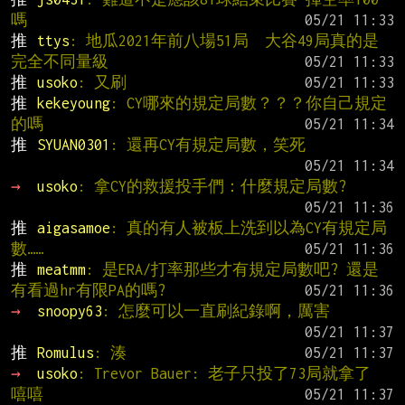
嗎
推 
ttys
: 地瓜2021年前八場51局  大谷49局真的是
完全不同量級
推 
usoko
: 又刷
推 
kekeyoung
: CY哪來的規定局數？？？你自己規定
的嗎
推 
SYUAN0301
: 還再CY有規定局數，笑死
→ 
usoko
: 拿CY的救援投手們：什麼規定局數?
推 
aigasamoe
: 真的有人被板上洗到以為CY有規定局
數……
推 
meatmm
: 是ERA/打率那些才有規定局數吧? 還是
有看過hr有限PA的嗎?
→ 
snoopy63
: 怎麼可以一直刷紀錄啊，厲害
推 
Romulus
: 湊
→ 
usoko
: Trevor Bauer: 老子只投了73局就拿了 
嘻嘻