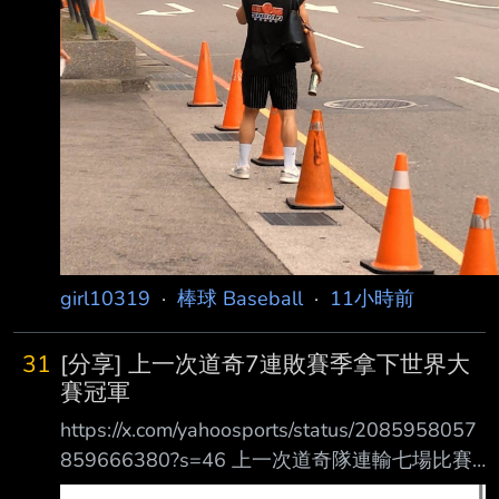
girl10319
·
棒球 Baseball
·
11小時前
31
[分享] 上一次道奇7連敗賽季拿下世界大
賽冠軍
https://x.com/yahoosports/status/2085958057
859666380?s=46 上一次道奇隊連輸七場比賽
最終以拿下世界大賽冠軍收尾 Edwin Diaz賽後