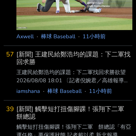
Axwell
·
棒球 Baseball
·
11小時前
57
[新聞] 王建民給鄭浩均的課題：下二軍找
回求勝
王建民給鄭浩均的課題：下二軍找回求勝欲望
2026/08/08 18:01 〔記者倪婉君／高雄報導〕
「從去年他的肢體動作，他是很有自信的。但今
iamshana
·
棒球 Baseball
·
11小時前
年他就是拿了 球就丟，沒有像他去年的那種求
勝欲望。」談起今年三度下二軍調整的「美美」
39
[新聞] 觸擊短打扭傷腳踝！張翔下二軍
鄭浩均， 中信兄弟投手教練王建民今天直言他
餅總認
跟去年的差別就在求勝欲望，感覺企圖心沒有像
觸擊短打扭傷腳踝！張翔下二軍 餅總認「有亞
去年 那麼強烈。 鄭浩均本季14場先發累計4勝6
運任務」要保護狀態 記者戴以柔 新北報導