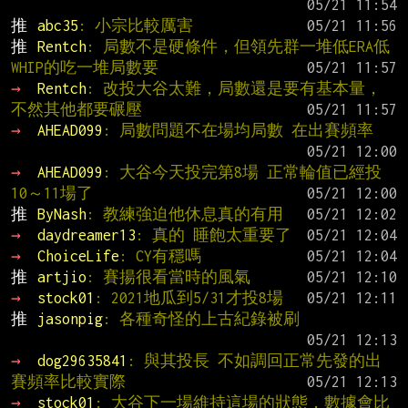
推 
abc35
: 小宗比較厲害
推 
Rentch
: 局數不是硬條件，但領先群一堆低ERA低
WHIP的吃一堆局數要
→ 
Rentch
: 改投大谷太難，局數還是要有基本量，
不然其他都要碾壓
→ 
AHEAD099
: 局數問題不在場均局數 在出賽頻率
→ 
AHEAD099
: 大谷今天投完第8場 正常輪值已經投
10～11場了
推 
ByNash
: 教練強迫他休息真的有用
→ 
daydreamer13
: 真的 睡飽太重要了
→ 
ChoiceLife
: CY有穩嗎
推 
artjio
: 賽揚很看當時的風氣
→ 
stock01
: 2021地瓜到5/31才投8場
推 
jasonpig
: 各種奇怪的上古紀錄被刷
→ 
dog29635841
: 與其投長 不如調回正常先發的出
賽頻率比較實際
→ 
stock01
: 大谷下一場維持這場的狀態，數據會比