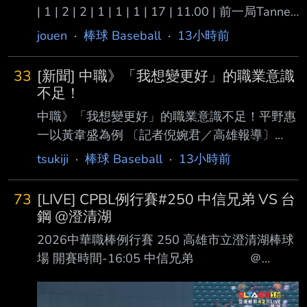
| 1 | 2 | 2 | 1 | 1 | 1 | 17 | 11.00 | 前一局Tanner
搞到滿壘 驚險下莊 最後一局領先一分 Diaz一上
jouen
·
棒球 Baseball
·
13小時前
來送保送 接著就被菜鳥轟出再見兩分砲直接送
下去 道奇七連敗中... --
33
[新聞] 中職》「我想變更好」的職業意識
不足！
中職》「我想變更好」的職業意識不足！平野惠
一以黃韋盛為例 〔記者倪婉君／高雄報導〕
「可能很多人都覺得我對老將特別好、對年輕球
tsukiji
·
棒球 Baseball
·
13小時前
員特別嚴格，可 能外界很多人會這麼想。但我
覺得盡早把這些年輕人的基礎打好，是很重要的
73
[LIVE] CPBL例行賽#250 中信兄弟 VS 台
事。」中信兄 弟總教練平野惠一今天賽前在回
鋼 @澄清湖
答媒體對於27歲內野手黃韋盛的提問時，有感而
2026中華職棒例行賽 250 高雄市立澄清湖棒球
發地道出兄 弟目前年輕選手普遍職業意識不
場 開賽時間-16:05 中信兄弟 ＠
足，「不只是韋盛，大家的職業意識，都有加強
｜ ＲＦ 張仁瑋 １
的空間。」 黃韋盛開季手感不俗，甚至在4月底
Ｂ 王博玄 ３Ｂ 張士綸 Ｓ
一度以近4成打擊率高居榜首，只是好手感並未