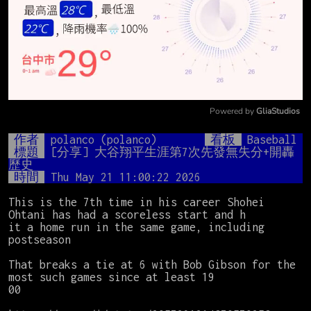
Powered by 
GliaStudios
Mute
作者
polanco (polanco)
看板
Baseball
標題
[分享] 大谷翔平生涯第7次先發無失分+開轟 
歷史
時間
Thu May 21 11:00:22 2026
This is the 7th time in his career Shohei 
Ohtani has had a scoreless start and h

it a home run in the same game, including 
postseason 

That breaks a tie at 6 with Bob Gibson for the 
most such games since at least 19

00
