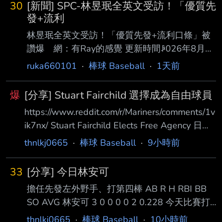
30
[新聞] SPC-林昱珉全英文受訪！「優質先
日開幕）結團儀式與記者會。身為日本棒壇傳
發+流利
奇，桑田 真澄在會中對日本棒球界現況敲響警
林昱珉全英文受訪！「優質先發+流利口條」被
鐘，直指日本球界目前過度偏重「力量與速
讚爆 網：有Ray的感覺 更新時間ꀲ026年8月7
度」，導 致傳統引以為傲的細膩技術下滑，這是
日週五 下午10:53 體育中心／綜合報導 旅美效
ruka660101
·
棒球 Baseball
·
1天前
日本棒球正面臨的一大危機。 盲目推崇美式球
力響尾蛇3A的台灣左投林昱珉，日前先發對戰
風 不注重棒球理解 當被問及現在的球員與他小
教士3A，主投6局失2分、送出6次三 振，收下
時候的差異時
爆
[分享] Stuart Fairchild 選擇成為自由球員
本季第6勝，值得一提的是，他賽後全程以流利
https://www.reddit.com/r/Mariners/comments/1v
英文接受場邊訪問更成為球迷熱 議焦點。相關
ik7nx/ Stuart Fairchild Elects Free Agency 日前
影片被轉發至Threads後，截至目前已累積超過
遭到水手隊DFA的費仔 Stuart Fairchild 選擇成為
破萬人按讚，不少網友大讚 他的英文口說能力
thnlkj0665
·
棒球 Baseball
·
9小時前
自由球員 離開水手隊體系 而他在這一次被水手
與自信表現。 林昱珉此役休息7天後重返先發輪
隊拉上大聯盟，期間獲得一場出賽機會 以代跑身
值，全場被敲6支安打、失2分，完成6局投球並
33
[分享] 今日林安可
分登場，成功跑回一分 --
送出6次 三振，連
擔任先發左外野手、打第四棒 AB R H RBI BB
SO AVG 林安可 3 0 0 0 0 2 0.228 今天比賽打
擊熄火 合計三個打數並未出現安打 並且吞下兩
thnlkj0665
·
棒球 Baseball
·
10小時前