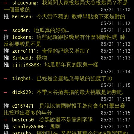
→ 
shiueyang
: 我就問人家投幾局大谷投幾局？不是
一個量級的
推 
Ke1even
: 今天蠻不穩的 教練早點換下來是對的
→ 
sooder
: 地瓜真的好強…
推 
lookers
: 這些紀錄跟投幾局有什麼關聯性嗎 膝
反射要酸是不是
推 
zorro1111
: 奇怪的記錄又增加了
推 
Simbadd
: 怪物
推 
jjjjj88888
: 地瓜那年真的跟鬼一樣
→ 
tinghsi
: 已經是全盛地瓜等級的強度了QQ
→ 
dick929
: 本季大谷搶賽揚的最大挑戰是局數吧
推 
e2167471
: 是說以前國聯投手為何會有打擊出賽
比投球出賽多的年分
→ 
busters0
: 谷黑說還不是靠刷弱隊
推 
stanley86300
: 鬼啊
推 
natsuho
: 搞到現在 又覺得其實今年MVP還蠻穩的