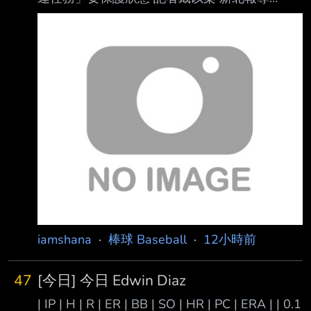
敗、防禦率6.72，5日對富邦悍將先發4.2局被敲
2026/08/08 17:01:00 2026/08/08 17:09:13 更
10安狂掉9 分，隔天繼6月6日、7月17日之後，
新 統一獅8日作客富邦悍將，捕手、同時也是亞
第3度下二軍。除了兄弟總教練平野惠一希望他
運國手張翔卻在9局上執行觸擊短打的過程中 疑
下二軍 可
似扭傷腳踝，9日賽前總教練林岳平透露傷勢不
是太嚴重，但確定先被降到二軍調整。 9局上獅
隊捕手張翔在執行觸擊短打的過程中，疑似扭傷
腳踝，賽後餅總用「應該不是很O K」形容，8
日賽前他以也更新傷情，「應該中等，不是很嚴
重，因為有腫脹嘛，是可以忍 受的強度啦，但
iamshana
·
棒球 Baseball
·
12小時前
47
[今日] 今日 Edwin Diaz
| IP | H | R | ER | BB | SO | HR | PC | ERA | | 0.1