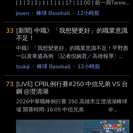
| 1 | 2 | 2 | 1 | 1 | 1 | 17 | 11.00 | 前一局Tanner
搞到滿壘 驚險下莊 最後一局領先一分 Diaz一上
jouen
·
棒球 Baseball
·
12小時前
來送保送 接著就被菜鳥轟出再見兩分砲直接送
下去 道奇七連敗中... --
33
[新聞] 中職》「我想變更好」的職業意識
不足！
中職》「我想變更好」的職業意識不足！平野惠
一以黃韋盛為例 〔記者倪婉君／高雄報導〕
「可能很多人都覺得我對老將特別好、對年輕球
tsukiji
·
棒球 Baseball
·
12小時前
員特別嚴格，可 能外界很多人會這麼想。但我
覺得盡早把這些年輕人的基礎打好，是很重要的
73
[LIVE] CPBL例行賽#250 中信兄弟 VS 台
事。」中信兄 弟總教練平野惠一今天賽前在回
鋼 @澄清湖
答媒體對於27歲內野手黃韋盛的提問時，有感而
2026中華職棒例行賽 250 高雄市立澄清湖棒球
發地道出兄 弟目前年輕選手普遍職業意識不
場 開賽時間-16:05 中信兄弟 ＠
足，「不只是韋盛，大家的職業意識，都有加強
｜ ＲＦ 張仁瑋 １
的空間。」 黃韋盛開季手感不俗，甚至在4月底
Ｂ 王博玄 ３Ｂ 張士綸 Ｓ
一度以近4成打擊率高居榜首，只是好手感並未