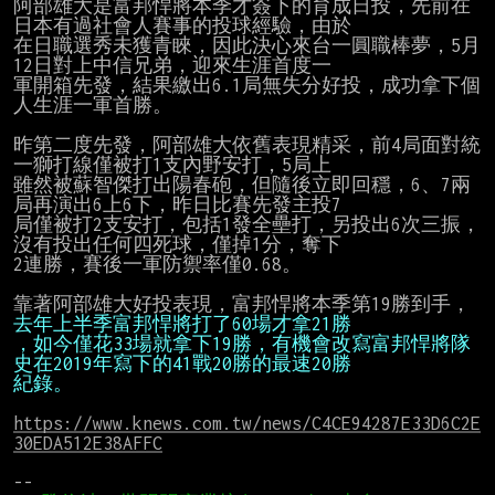
阿部雄大是富邦悍將本季才簽下的育成日投，先前在
日本有過社會人賽事的投球經驗，由於

在日職選秀未獲青睞，因此決心來台一圓職棒夢，5月
12日對上中信兄弟，迎來生涯首度一

軍開箱先發，結果繳出6.1局無失分好投，成功拿下個
人生涯一軍首勝。

昨第二度先發，阿部雄大依舊表現精采，前4局面對統
一獅打線僅被打1支內野安打，5局上

雖然被蘇智傑打出陽春砲，但隨後立即回穩，6、7兩
局再演出6上6下，昨日比賽先發主投7

局僅被打2支安打，包括1發全壘打，另投出6次三振，
沒有投出任何四死球，僅掉1分，奪下

2連勝，賽後一軍防禦率僅0.68。

靠著阿部雄大好投表現，富邦悍將本季第19勝到手，
去年上半季富邦悍將打了60場才拿21勝
，如今僅花33場就拿下19勝，有機會改寫富邦悍將隊
史在2019年寫下的41戰20勝的最速20勝
紀錄。
https://www.knews.com.tw/news/C4CE94287E33D6C2E
30EDA512E38AFFC