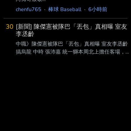
為自由球員，隨後轉往水手體系，並於8月2日升
https://www.ltsports.com.tw/article/185728 By
chenfu765
·
棒球 Baseball
·
6小時前
上大 聯盟，但僅出賽1場、以代跑登場，再度被
林智傑 費城費城人今天在主場交手多倫多藍
移出40人名單。 費爾柴德官網異動頁面
鳥，隊上老大哥哈波（Bryce Harper）賽前特別
30
[新聞] 陳傑憲被隊巴「丟包」真相曝 室友
向管 理層要求，希望在比賽中穿著費城人招牌
李丞齡
的紅條紋球衣，而不是週五限定的城市版球衣，
中職》陳傑憲被隊巴「丟包」真相曝 室友李丞齡
此舉被認為是要向同天入選費城人名人牆（Wall
搞烏龍 中時 張沛嘉 統一獅本周北上擔任客場，8
of Fame）的阿特力（Chase Utley）致 敬。 近
日父親節在新莊交手富邦悍將，然而隊長陳傑憲
年來只要費城人周五的比賽在主場作戰，就會穿
在飯店外被 球迷捕捉到疑似「被丟包」，陳傑憲
上藍色的城市版球衣，不過今天媒體
透露背後真相竟是室友李丞齡搞烏龍，不過叫車
趕到 球場意外與司機牽起棒球緣分。 若到客場參
賽，大多選手會選擇搭場隊巴集體移動，少部分
球員則會自行前往，陳傑憲8 日賽前被球迷捕捉到
在飯店外叫車的身影，猜測是否遭到隊巴遺忘，
不過陳傑憲解答，球 隊規定中午12點40分從飯店
出發，「我的室友李丞齡說今天50分出發。」 兩
人12點47分到飯店