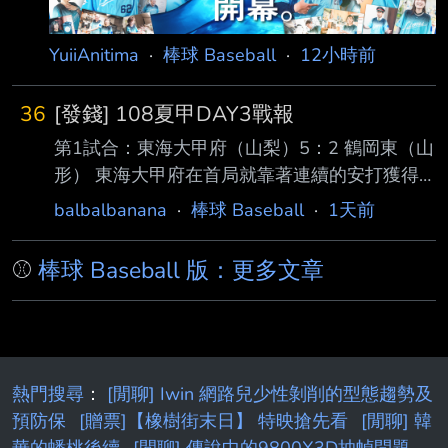
YuiiAnitima
·
棒球 Baseball
·
12小時前
36
[發錢] 108夏甲DAY3戰報
第1試合：東海大甲府（山梨）5：2 鶴岡東（山
形） 東海大甲府在首局就靠著連續的安打獲得
三分進帳，鶴岡東雖然在第四第五局努力追上進
balbalbanana
·
棒球 Baseball
·
1天前
度，讓比分形成3：2的局面，但東海大甲府在被
追近後沒有慌亂，投手群成功把局面控制 住，
⚾
棒球 Baseball 版：更多文章
打線後段又追加保險分，讓東海大甲府最後能奠
定勝基 東海大甲府的中心棒次田中三士郎 伊沢
拓真 田中楓真，在這場比賽，這三位一共包辦
了 八支安打，可以再多留意這三位的表現 第2試
合：八幡商（滋賀）1：7 健大高崎（群馬） 八
熱門搜尋
：
[閒聊] Iwin 網路兒少性剝削的型態趨勢及
幡商前半段其實抵抗得比比分呈現的更好，前4
預防保
[贈票]【橡樹街末日】 特映搶先看
[閒聊] 韓
局沒有讓健大高崎直接把比賽打開