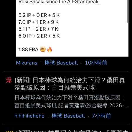
訪問： 「我是個大聯盟投手……當我上場比賽
時，我就是必須把球投得更好，幫助這支球隊贏
球。 」 Edwin Diaz加入道奇後成績： 9.0 IP
11.00 ERA 2.44 WHIP 2 Blown Saves 不急季
後賽準備先發海
https://i.imgur.com/klAAAFN.jpeg --
Mikufans
·
棒球 Baseball
·
10小時前
爆
[新聞] 日本棒球為何統治力下滑？桑田真
澄點破原因：盲目推崇美式球
日本棒球為何統治力下滑？桑田真澄點破原因：
盲目推崇美式球風 記者黃建霖/綜合報導 2026-
08-07 14:59:10 日本棒球代表隊「侍Japan」
hihihihehehe
·
棒球 Baseball
·
7小時前
U12總教練桑田真澄，4日出席了在橫濱市舉行
的「第12屆 BFA U12亞洲少棒錦標賽」（8月9