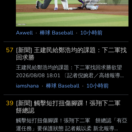
Axwell
·
棒球 Baseball
·
10小時前
57
[新聞] 王建民給鄭浩均的課題：下二軍找
回求勝
王建民給鄭浩均的課題：下二軍找回求勝欲望
2026/08/08 18:01 〔記者倪婉君／高雄報導〕
「從去年他的肢體動作，他是很有自信的。但今
iamshana
·
棒球 Baseball
·
10小時前
年他就是拿了 球就丟，沒有像他去年的那種求
勝欲望。」談起今年三度下二軍調整的「美美」
39
[新聞] 觸擊短打扭傷腳踝！張翔下二軍
鄭浩均， 中信兄弟投手教練王建民今天直言他
餅總認
跟去年的差別就在求勝欲望，感覺企圖心沒有像
觸擊短打扭傷腳踝！張翔下二軍 餅總認「有亞
去年 那麼強烈。 鄭浩均本季14場先發累計4勝6
運任務」要保護狀態 記者戴以柔 新北報導
敗、防禦率6.72，5日對富邦悍將先發4.2局被敲