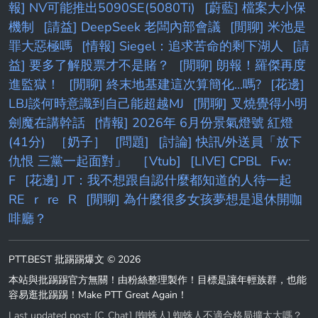
報] NV可能推出5090SE(5080Ti)
[蔚藍] 檔案大小保
機制
[請益] DeepSeek 老闆內部會議
[閒聊] 米池是
罪大惡極嗎
[情報] Siegel：追求苦命的剩下湖人
[請
益] 要多了解股票才不是賭？
[閒聊] 朗報！羅傑再度
進監獄！
[閒聊] 終末地基建這次算簡化...嗎?
[花邊]
LBJ談何時意識到自己能超越MJ
[閒聊] 叉燒覺得小明
劍魔在講幹話
[情報] 2026年 6月份景氣燈號 紅燈
(41分)
［奶子］
[問題]
[討論] 快訊/外送員「放下
仇恨 三黨一起面對」
［Vtub]
[LIVE] CPBL
Fw:
F
[花邊] JT：我不想跟自認什麼都知道的人待一起
RE
r
re
R
[閒聊] 為什麼很多女孩夢想是退休開咖
啡廳？
PTT.BEST 批踢踢爆文 © 2026
本站與批踢踢官方無關！由粉絲整理製作！目標是讓年輕族群，也能
容易逛批踢踢！Make PTT Great Again！
Last updated post:
[C_Chat] [蜘蛛人] 蜘蛛人不適合格局擴太大嗎？