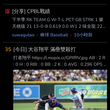
次三振，另外一次則是一壘方向滾地球出局 而
他也在第九局上半被替換守備，提前下場休息
爆
[分享] CPBL戰績
打擊率目前下降至2成28 至於西武隊在今天靠著
下半季 RK TEAM G W-T-L PCT GB STRK 1 樂
新秀小島大河的關鍵兩分砲，幫助西武隊以二比
天桃猿 21 13-0-8 0.619 0.0 W1 2 味全龍 22
一逆轉獲勝 --
12-0-10 0.545 1.5 L2 5 中信兄弟 22 10-0-12
suwagutao
·
棒球 Baseball
·
10小時前
0.455 3.5 W2 6 富邦悍將 21 8-0-13 0.381 5.0
L1 G250 中信兄弟 6:1 台鋼雄鷹 G251 味全龍vs
35
[今日] 大谷翔平 滿壘雙殺打
樂天桃猿 延至10/4原場地補賽 G252 統一獅vs富
打者翔平 https://i.mopix.cc/GPJfRV.jpg AB : 2 R
邦悍將 延至10/4原場地補賽 全年度 RK TEAM G
: 0 H : 0 RBI : 0 BB : 2 K : 0 AVG : 0.296 OPS :
W-T-L PCT GB 1
0.952 選到兩次保送 但有一次盜壘失敗
https://x.com/mlb_comment/status/208591293
9182325761?s=46 7局上滿壘一出局平手局面
翔平打了一個雙殺打
https://x.com/talkinbaseball_/status/20859333
63773206956?s=