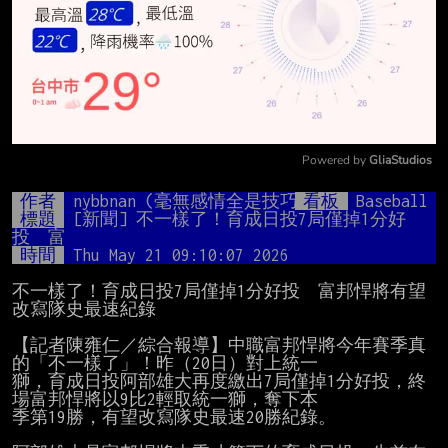
Powered by 
GliaStudios
Mute
作者
nybbnan (毫無感情全是技巧)
看板
Baseball
標題
[新聞] 不一樣了！育成日投7局僅掉1分好
投　富
時間
Thu May 21 09:10:07 2026
不一樣了！育成日投7局僅掉1分好投　富邦悍將有望
改寫隊史最速紀錄

【記者陳雍仁／綜合報導】中職富邦悍將今年賽季真
的「不一樣了」！昨（20日）對上統一

獅，育成日投阿部雄大再度繳出7局僅掉1分好投，終
場富邦悍將以9比2輕取統一獅，奪下本

季第19勝，有望改寫隊史最速20勝紀錄。
