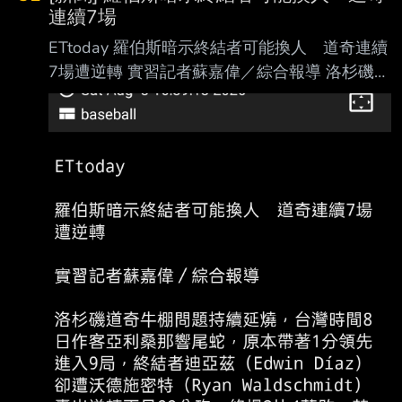
球團物色的新洋投人選之一，今年在尋覓新洋投
連續7場
時，球探再推薦這名人選；據了解，這名 新洋
ETtoday 羅伯斯暗示終結者可能換人 道奇連續
投是具大聯盟和韓職資歷的36歲右投方特（暫
7場遭逆轉 實習記者蘇嘉偉／綜合報導 洛杉磯道
譯，Wilmer Font），今年則在墨西哥聯 盟出
奇牛棚問題持續延燒，台灣時間8日作客亞利桑
賽。 中職現行洋將規則是，每隊註冊4人、一軍
那響尾蛇，原本帶著1分領先進入 9局，終結者
登錄3人、同時上場2人，目前台鋼註冊的4名洋
迪亞茲（Edwin Díaz）卻遭沃德施密特（Ryan
將 則為3名洋投後勁、坎南、
Waldschmidt）轟出逆轉再見 2分砲，終場3比4
落敗，苦吞本季最長7連敗，總教練羅伯斯
（Dave Roberts）賽後也鬆口 ，球隊可能必須
考慮其他終結者選擇。 道奇此役8局靠帕赫斯
（Andy Pages）敲出左外野超前陽春砲，以3比
2取得領先，不過迪 亞茲9局登