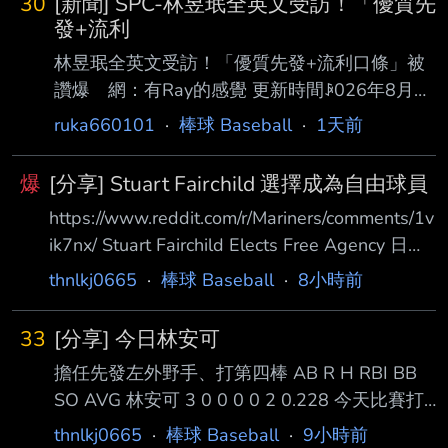
30
[新聞] SPC-林昱珉全英文受訪！「優質先
日開幕）結團儀式與記者會。身為日本棒壇傳
發+流利
奇，桑田 真澄在會中對日本棒球界現況敲響警
林昱珉全英文受訪！「優質先發+流利口條」被
鐘，直指日本球界目前過度偏重「力量與速
讚爆 網：有Ray的感覺 更新時間ꀲ026年8月7
度」，導 致傳統引以為傲的細膩技術下滑，這是
日週五 下午10:53 體育中心／綜合報導 旅美效
ruka660101
·
棒球 Baseball
·
1天前
日本棒球正面臨的一大危機。 盲目推崇美式球
力響尾蛇3A的台灣左投林昱珉，日前先發對戰
風 不注重棒球理解 當被問及現在的球員與他小
教士3A，主投6局失2分、送出6次三 振，收下
時候的差異時
爆
[分享] Stuart Fairchild 選擇成為自由球員
本季第6勝，值得一提的是，他賽後全程以流利
https://www.reddit.com/r/Mariners/comments/1v
英文接受場邊訪問更成為球迷熱 議焦點。相關
ik7nx/ Stuart Fairchild Elects Free Agency 日前
影片被轉發至Threads後，截至目前已累積超過
遭到水手隊DFA的費仔 Stuart Fairchild 選擇成為
破萬人按讚，不少網友大讚 他的英文口說能力
thnlkj0665
·
棒球 Baseball
·
8小時前
自由球員 離開水手隊體系 而他在這一次被水手
與自信表現。 林昱珉此役休息7天後重返先發輪
隊拉上大聯盟，期間獲得一場出賽機會 以代跑身
值，全場被敲6支安打、失2分，完成6局投球並
33
[分享] 今日林安可
分登場，成功跑回一分 --
送出6次 三振，連
擔任先發左外野手、打第四棒 AB R H RBI BB
SO AVG 林安可 3 0 0 0 0 2 0.228 今天比賽打
擊熄火 合計三個打數並未出現安打 並且吞下兩
thnlkj0665
·
棒球 Baseball
·
9小時前