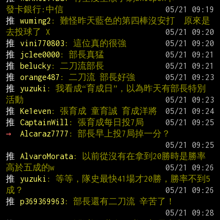
發卡銀行:中信
推 
wuming2
: 難怪昨天藍色的第四棒沒安打  原來是
去投球了 X
推 
vini770803
: 這位真的很強
推 
jclee0000
: 部長真猛
推 
belucky
: 二刀流部長
推 
orange487
: 二刀流 部長好強
推 
yuzuki
: 我看成“育成日”，以為昨天有部長特別
活動
推 
Ke1even
: 張育成 童育誠 育成洋將
推 
CaptainWill
: 張育成每日投7局
→ 
Alcaraz7777
: 部長早上投7局掉一分？
推 
AlvaroMorata
: 以前從沒有在拿到20勝時是勝率
高於五成的w
推 
yuzuki
: 等等，隊史最快41場才20勝，勝率不到5
成？
推 
p369369963
: 部長還有二刀流 辛苦了！