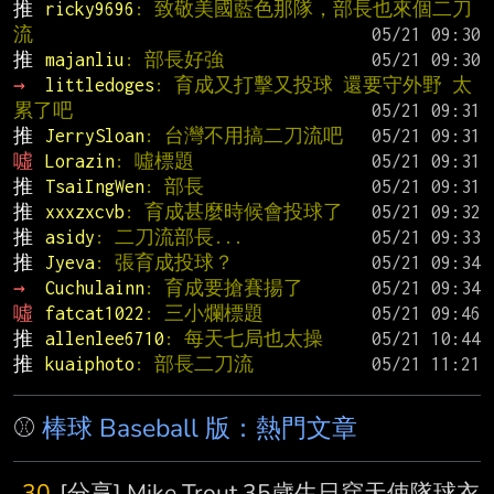
推 
ricky9696
: 致敬美國藍色那隊，部長也來個二刀
流
推 
majanliu
: 部長好強
→ 
littledoges
: 育成又打擊又投球 還要守外野 太
累了吧
推 
JerrySloan
: 台灣不用搞二刀流吧
噓 
Lorazin
: 噓標題
推 
TsaiIngWen
: 部長
推 
xxxzxcvb
: 育成甚麼時候會投球了
推 
asidy
: 二刀流部長...
推 
Jyeva
: 張育成投球？
→ 
Cuchulainn
: 育成要搶賽揚了
噓 
fatcat1022
: 三小爛標題
推 
allenlee6710
: 每天七局也太操
推 
kuaiphoto
: 部長二刀流
⚾
棒球 Baseball 版：熱門文章
30
[分享] Mike Trout 35歲生日穿天使隊球衣