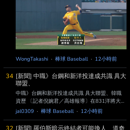
Ｓ 曾子祐 ＣＦ 宋晟睿 Ｃ
一直維持 ，在今天賽前的打擊率已掉至2成44，
Ｆ 陳文杰 ＤＨ 陳俊秀 Ｄ
但
Ｈ 魔 鷹 ＬＦ 曾頌恩 ＬＦ
王柏融 ＳＳ 江坤宇 ３Ｂ 吳念
庭 １Ｂ 黃韋盛 ＲＦ 藍寅倫
Ｃ 高宇杰 Ｃ 顏采丞 ２
Ｂ 岳東華 ２Ｂ 曾昱磬
WongTakashi
·
棒球 Baseball
·
12小時前
34
[新聞] 中職》台鋼和新洋投達成共識 具大
聯盟、
中職》台鋼和新洋投達成共識 具大聯盟、韓職
資歷 〔記者倪婉君／高雄報導〕在831洋將大限
之前，台鋼雄鷹球團今天宣布和新洋投完成簽約
jal0309
·
棒球 Baseball
·
12小時前
共識，預計近期內就會完成簽約並對外公布，領
隊劉東洋僅表示新洋投具亞洲資歷，去年也 在
32
[新聞] 羅伯斯暗示終結者可能換人 道奇