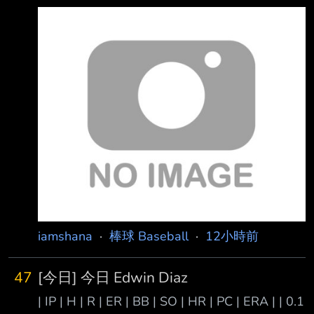
2026/08/08 17:01:00 2026/08/08 17:09:13 更
10安狂掉9 分，隔天繼6月6日、7月17日之後，
新 統一獅8日作客富邦悍將，捕手、同時也是亞
第3度下二軍。除了兄弟總教練平野惠一希望他
運國手張翔卻在9局上執行觸擊短打的過程中 疑
下二軍 可
似扭傷腳踝，9日賽前總教練林岳平透露傷勢不
是太嚴重，但確定先被降到二軍調整。 9局上獅
隊捕手張翔在執行觸擊短打的過程中，疑似扭傷
腳踝，賽後餅總用「應該不是很O K」形容，8
日賽前他以也更新傷情，「應該中等，不是很嚴
重，因為有腫脹嘛，是可以忍 受的強度啦，但
iamshana
·
棒球 Baseball
·
12小時前
47
[今日] 今日 Edwin Diaz
| IP | H | R | ER | BB | SO | HR | PC | ERA | | 0.1