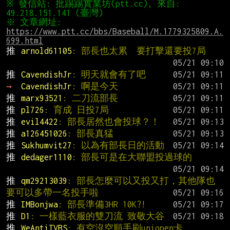
※ 發信站: 批踢踢實業坊(ptt.cc), 來自: 
※ 文章網址: 
https://www.ptt.cc/bbs/Baseball/M.1779325809.A.
699.html
推 
arnold61105
: 部長也太累  要打擊還要投7局
推 
CavendishJr
: 明天就會有了吧
→ 
CavendishJr
: 啊是今天
推 
marx93521
: 二刀流部長
推 
pl726
: 育成 日投7局
推 
evil4422
: 部長居然也會投球？！
推 
a126451026
: 部長真猛
推 
Sukhumvit27
: 以為有部長日的活動
推 
dedager1110
: 部長可是在大聯盟投過球的
推 
qm29213039
: 部長怎麼可以又投又打，其他隊也
要可以多帶一名投手啦
推 
IMBonjwa
: 部長準備3HR 10K?!
推 
D1
: 一樣藍衣服的雙刀流 致敬大谷
推 
WeAntiTVBS
: 有空沒空順手刷uniopen卡              