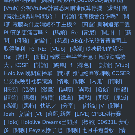
華的蟠桃後續
[閒聊] 傳說中的9800X3D抽幀問題
[Vtub] 公視Vtuber計畫恐因刪凍預算停擺
[爆卦] 南
部韌性演習即將開始！
[討論] 還有機會合併嗎?
[閒
聊] 電腦為什麼消滅不了主機？
[蔚藍] 新制追第二隻
PU真的更痛苦嗎？
[馬娘]
Re
[索尼]
[問卦]
[
[新
聞]
[母雞]
[討論] [
[花邊] AE在小孩贍養費官司上
取得勝利
R:
RE:
[Vtub]
[鳴潮] 秧秧最初的設定
Re:
[警世]
[新聞] 韓國三年半首升息！韓股跌幅擴
大，KOSPI
[討論]
[颱風]
f
[棕色］
[討論] [Vtub]
Hololive 晚間直播單
[閒聊] 雅迪絕區零聯動 COSER
出裝秧秧引社群議論
[情報
[閒聊
[內鬼]
[情報]
[棕色]
[活俠]
[漫畫]
[無職]
[異環]
[發錢]
[白銀]
[請益]
[購機]
[轉播]
[鐵道]
[開戰]
[閒聊]
[鬼滅]
[鳴潮]
[黑特]
快訊／
[分享］
[討論] [V
[閒聊]
Josh
[討論] [Vt
[蔚藍]新舊
[LIVE] CPBL例行賽
[Holo] Hololive Dreams已開服
[標的] 00631L 安心
多
[閒聊] Peyz太慘了吧
[閒聊] 七月手遊營收
[情