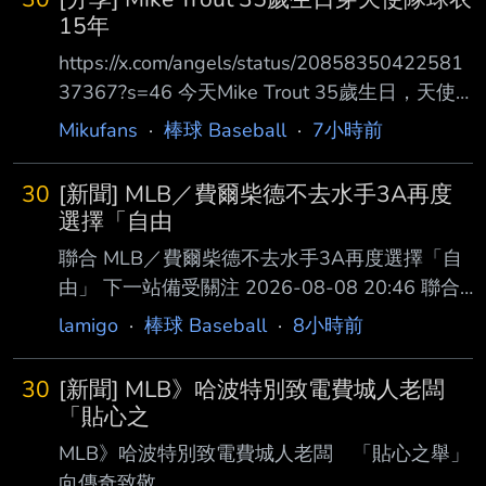
15年
https://x.com/angels/status/20858350422581
37367?s=46 今天Mike Trout 35歲生日，天使
官方發布祝賀 查了一下目前Mike Trout 15年16
Mikufans
·
棒球 Baseball
·
7小時前
個球季目前是隊史第一人（資歷純大聯盟出賽滿
15年） 在天使隊15年真的很稀有，這隊待15年
30
[新聞] MLB／費爾柴德不去水手3A再度
某方面來說真的不簡單 1.Mike Trout 2011-（目
選擇「自由
前15年16個球季） 2.Garret Anderson 1994-
聯合 MLB／費爾柴德不去水手3A再度選擇「自
2008（14年15個球季 3.Tim Salmon 1992-
由」 下一站備受關注 2026-08-08 20:46 聯合
2006（14年但一
報／ 記者陳宛晶／即時報導 台美混血球星費爾
lamigo
·
棒球 Baseball
·
8小時前
柴德（Stuart Fairchild）日前遭水手隊指定讓渡
（DFA），如今確定 再次成為自由球員，等待新
30
[新聞] MLB》哈波特別致電費城人老闆
東家出現。 費爾柴德今年從守護者隊展開賽
「貼心之
季，升上大聯盟後打了14場比賽，遭到DFA，走
MLB》哈波特別致電費城人老闆 「貼心之舉」
完讓渡程 序並無球隊承接，因年資符合選擇成
向傳奇致敬