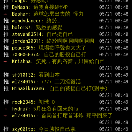
推 
rongs
: 好感動!
推 
ByNash
: 這隻直接給MVP
→ 
Bashar
: 這球怎麼出去的 怪力
推 
windydancer
: 終於…
推 
bolo187
: 熟悉的感覺
推 
steven83514
: 自己挺自己
推 
jordan20311
: 終於啊啊啊啊啊啊啊
推 
peace305
: 現場歡呼聲也太大了
推 
z030060374
: 自己的勝投自己打
→ 
Krishna
: 笑死，有夠吝嗇，只留給自己
推 
sf910132
: 看到山本
推 
wl2340167
: 7777 二刀流復活
推 
HinaGikuYanG
: 自己的賽揚自己打(對手)
推 
rock2345
: 初球 O
→ 
hydra7
: 5月狂谷有回來的fu
→ 
wl2340167
: 首局首打席首球炸 翔平回來了
推 
sky001tp
: 今日勝投自己拿