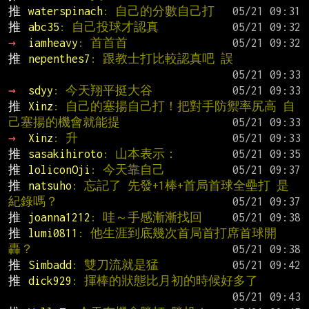
推 
waterspinach
: 自己的分數自己打
推 
abc35
: 自己投球才認真
→ 
iamheavy
: 首首首
推 
nepenthes7
: 跟教士打比較認真吧 誤
→ 
sdyy
: 今天翔平挺大谷
推 
Xinz
: 自己的塞揚自己打！把對手防禦率尻高 自
己塞揚的機會就能提
→ 
Xinz
: 升
推 
sasakihiroto
: 山本表示：
推 
loliconOji
: 今天靠自己
推 
natsuho
: 忘記了 先發+1棒+首局首球全壘打 是
紀錄嗎？
推 
joanna1212
: 哇～手感漸漸找回
推 
lumi0811
: 他生涯到底幾次首局首打席首球開
轟？
推 
Simbadd
: 雙刀流就是猛
推 
dick929
: 揮棒的狀態比月初的時候好多了