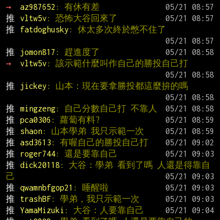
→ 
az987652
: 有休有差
推 
vltw5v
: 恐怖大谷回來了
推 
fatdoghusky
: 休太多次終於憋不住了
推 
jomon817
: 趕進度了
→ 
vltw5v
: 該示範什麼叫作自己的勝投自己打
推 
jickey
: 山本：現在要拿勝投都這麼拚的嗎
推 
mingzeng
: 自己分數自己打 不靠人
推 
pca0306
: 蘿蔔有料?
推 
shaon
: 山本學弟 我只示範一次
推 
asd3613
: 有喔自己的勝投自己打
推 
roger744
: 還是要靠自己
推 
dick20118
: 大谷：學弟 看到了嗎 人還是得靠自
己
推 
qwamnbfgop21
: 睡醒啦
推 
trashBF
: 學弟，我只示範一次
推 
YamaMizuki
: 大谷：人要靠自己