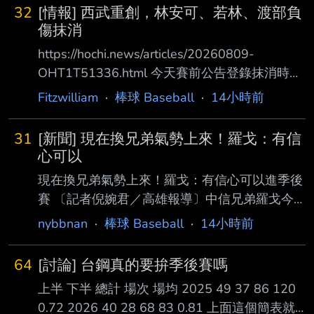
不說，青森山田那個一 壘手失誤真的挺吐血
32
[情報] 西武重創，林安可、若林、渡部負
的，直接讓遊學館單局抓下四分。 當然青森山
傷抹消
田此役的關鍵在於前段攻勢把握度較高，尤其在
https://hochi.news/articles/20260809-
對手守備出現瑕疵時成功延續 攻勢；遊學館則
OHT1T51336.html 今天賽前公告登錄抹消時，
展現相當強的韌性，即使處於落後仍持續製造上
近期打擊手感加溫的林安可，與若林樂人一起被
Fitzwilliam
·
棒球 Baseball
·
14小時前
壘與得分機會。到了比賽 尾聲，青森山田已經
抹消。 隨後得知安可左膝不適而被抹消， 接下
沒有太多犯錯空間，最終才以6：5驚險守住勝
來的報導則說明，若林也因為恥骨肌肉拉傷而被
利。 https://www.doshins
31
[新聞] 現在換兄弟氣勢上來！羅戈：有信
抹消。 若林在明星賽後透過金錢交易從巨人重
心可以
回西武， 由於中外野手西川愛也左膝內側側副
現在換兄弟氣勢上來！羅戈：有信心可以進季後
韌帶受傷， 若林8月1日就提前在一軍起用，至
賽 〔記者倪婉君／高雄報導〕中信兄弟羅戈今
今出賽5場。
天先發8局只失1分，率隊以10：2擊敗台鋼雄鷹
nybbnan
·
棒球 Baseball
·
14小時前
https://hochi.news/articles/20260809-
，完成本季首次橫掃對手，他認為兄弟在度過戰
OHT1T51347.html 接
績低迷的情況後，「現在換我們氣勢上來， 很
64
[討論] 台鋼真的要拚季後賽嗎
有信心我們可以進入季後賽，因為大家都知道我
上半 下半 總計 場次 場均 2025 49 37 86 120
們的能力在哪裡。」 羅戈雖然開局連續被敲出
0.72 2026 40 28 68 83 0.81 上面這個簡表就
安打，並失掉第1分，但2至8局都未再失分，終