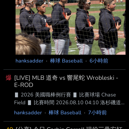
DH .275 .340 .530 .870 26 80
hanksadder
·
棒球 Baseball
·
6小時前
爆
[LIVE] MLB 道奇 vs 響尾蛇 Wrobleski -
E-ROD
▋ 2026 美國職棒例行賽 ▋ 比賽球場 Chase
Field ▋ 比賽時間 2026.08.10 04:10 洛杉磯道
奇 █ AVG OBP SLG OPS HR RBI SB BB １.大谷
hanksadder
·
棒球 Baseball
·
7小時前
翔平 (L) DH .294 .398 .547 .945 26 71 6 69
２.Andy Pages (R) CF .270 .336 .458 .794 19