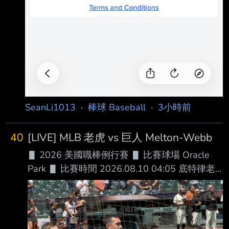
SeanLi1013
·
棒球 Baseball
·
3小時前
40
[LIVE] MLB 老虎 vs 巨人 Melton-Webb
▋ 2026 美國職棒例行賽 ▋ 比賽球場 Oracle
Park ▋ 比賽時間 2026.08.10 04:05 底特律老
虎 █ AVG OBP SLG OPS HR RBI SB BB
１.Kevin McGonigle (L) SS .287 .392 .431 .823
12 45 11 73 ２.Gleyber Torres (R) 2B .261
.378 .392 .770 7 29 0 40 ３.Dillon Dingler (R)