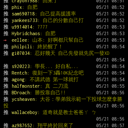
推 
crayon1988
: 回來了
推 
phix
: 自肥
推 
sam690718
: 自己提高援護率
推 
yankees733
: 自己的分數自己打
推 
u9914014
: 7777
推 
Hybridchaos
: 自肥
→ 
eellee
: 山本: 好啊都只幫自己
推 
philpili
: 終於醒了！
推 
gi07034
: 忍好幾天 自己先發就先尻一發XD
推 
s920223
: 學長... 好自私...
推 
Rentch
: 復刻一下3轟10K紀念吧
推 
agong
: 不講武德 第一球就打
推 
halfmonster
: 真 二刀流
推 
BDroach
: 勝投靠自己!!
推 
ycsheaven
: 大谷：學弟我示範一下投球怎麼拿勝
投
推 
wallaceboy
: 道奇就是教士爸爸ㄚ ㄅ
推 
az987652
: 翔平終於回來了