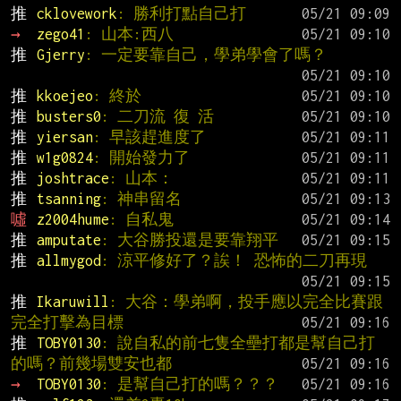
推 
cklovework
: 勝利打點自己打
→ 
zego41
: 山本:西八
推 
Gjerry
: 一定要靠自己，學弟學會了嗎？
推 
kkoejeo
: 終於
推 
busters0
: 二刀流 復 活
推 
yiersan
: 早該趕進度了
推 
w1g0824
: 開始發力了
推 
joshtrace
: 山本：
推 
tsanning
: 神串留名
噓 
z2004hume
: 自私鬼
推 
amputate
: 大谷勝投還是要靠翔平
推 
allmygod
: 涼平修好了？誒！ 恐怖的二刀再現
推 
Ikaruwill
: 大谷：學弟啊，投手應以完全比賽跟
完全打擊為目標
推 
TOBY0130
: 說自私的前七隻全壘打都是幫自己打
的嗎？前幾場雙安也都
→ 
TOBY0130
: 是幫自己打的嗎？？？