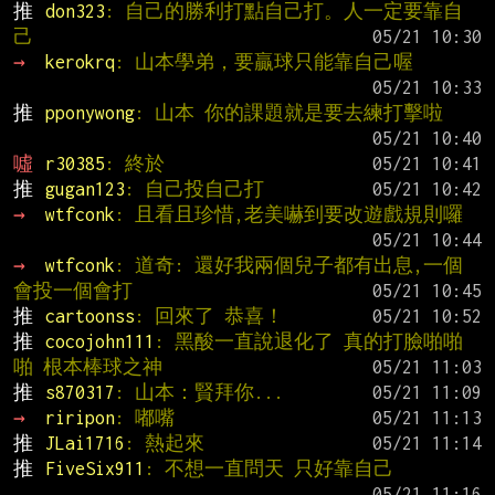
推 
don323
: 自己的勝利打點自己打。人一定要靠自
己
→ 
kerokrq
: 山本學弟，要贏球只能靠自己喔
推 
pponywong
: 山本 你的課題就是要去練打擊啦
噓 
r30385
: 終於
推 
gugan123
: 自己投自己打
→ 
wtfconk
: 且看且珍惜,老美嚇到要改遊戲規則囉
→ 
wtfconk
: 道奇: 還好我兩個兒子都有出息,一個
會投一個會打
推 
cartoonss
: 回來了 恭喜！
推 
cocojohn111
: 黑酸一直說退化了 真的打臉啪啪
啪 根本棒球之神
推 
s870317
: 山本：賢拜你...
→ 
riripon
: 嘟嘴
推 
JLai1716
: 熱起來
推 
FiveSix911
: 不想一直問天 只好靠自己