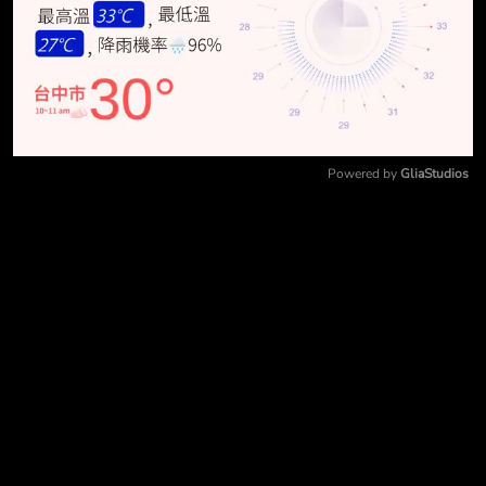
Powered by 
GliaStudios
Mute