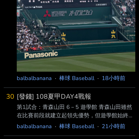
balbalbanana
·
棒球 Baseball
·
18小時前
30
[發錢] 108夏甲DAY4戰報
第1試合：青森山田 6－5 遊學館 青森山田雖然
在比賽前段就建立起領先優勢，但遊學館始終沒
有讓比賽失去懸念，後半段 一路追趕，把原本
balbalbanana
·
棒球 Baseball
·
21小時前
看似較為安全的差距壓縮到只剩1分，當然不得